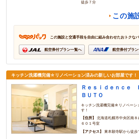
徒歩７分
この施
この施設と交通手段を自由に組み合わせたおトクな
航空券付プラン一覧へ
航空券付プラン
キッチン洗濯機完備☆リノベーション済みの新しいお部屋です！
Ｒｅｓｉｄｅｎｃｅ 
ＢＵＴＯ
キッチン洗濯機完備☆リノベーシ
す！
住所
北海道札幌市中央区南
６０１号室
アクセス
東本願寺駅から徒歩