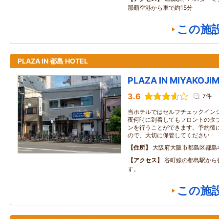
那覇空港から車で約15分
この施
PLAZA IN 都島 HOTEL
PLAZA IN MIYAKOJI
3.6
7件
当ホテルではセルフチェックイン
夜何時に到着してもフロントのタ
ンを行うことができます。予約後
ので、大切に保管してください
住所
大阪府大阪市都島区都島本通
アクセス
谷町線の都島駅から
す。
この施