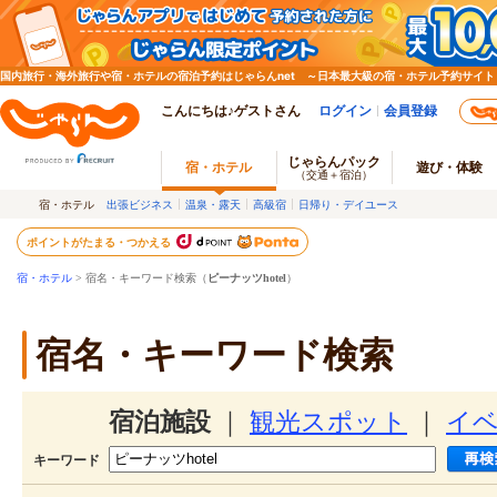
国内旅行・海外旅行や宿・ホテルの宿泊予約はじゃらんnet ～日本最大級の宿・ホテル予約サイト
こんにちは♪ゲストさん
ログイン
会員登録
じゃらんパック
宿・ホテル
遊び・体験
（交通＋宿泊）
宿・ホテル
出張ビジネス
温泉・露天
高級宿
日帰り・デイユース
ポイントがたまる・つかえる
宿・ホテル
> 宿名・キーワード検索（
ピーナッツhotel
）
宿名・キーワード検索
宿泊施設
｜
観光スポット
｜
イ
キーワード