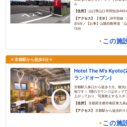
ル
住所
山口県山口市阿知須4834
アクセス
【電車】JR宇部線
歩5分／【お車】山陽自動車道「山
15分
この施
☆京都駅から徒歩5分☆
Hotel The M’s Kyo
ランドオープン)
京都駅八条口から徒歩５分。観光
地です！ 1階のラウンジはポップ
上がっており、写真映えするスポ
住所
京都府京都市南区東九条
アクセス
京都駅から徒歩約５
この施