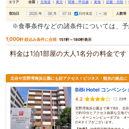
エリア
全国
｜
北海道
｜
東北
｜
関東・甲信越
｜
東海
｜
近畿・北陸
｜
年
月
日
日付未定
泊
宿泊日
人数等
※食事条件などの諸条件については、予
1,000
軒 絞込み条件に合致
151軒～180軒表示
料金は1泊1部屋の大人1名分の料金で
北谷や宜野湾海浜公園にも好アクセス！ビジネス・観光の拠点に
BiBi Hotel コンベ
4.2
23件
宜野湾海浜公園まで車で8分、北
で約10分とアクセス抜群な立地で
ン・オーシャンビューダブル・オ
の4タイプがございます。