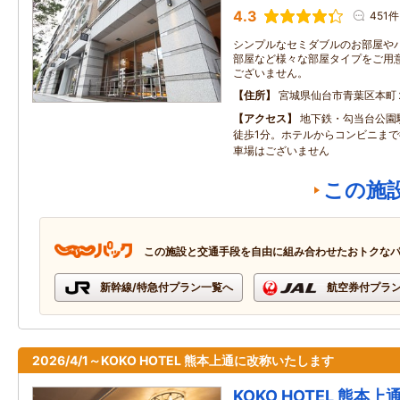
4.3
451件
シンプルなセミダブルのお部屋や
部屋など様々な部屋タイプをご用
ございません。
住所
宮城県仙台市青葉区本町
アクセス
地下鉄・勾当台公園
徒歩1分。ホテルからコンビニまで
車場はございません
この施
この施設と交通手段を自由に組み合わせたおトクな
新幹線/特急付プラン一覧へ
航空券付プラ
2026/4/1～KOKO HOTEL 熊本上通に改称いたします
KOKO HOTEL 熊本