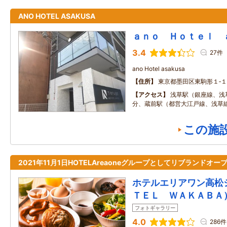
ANO HOTEL ASAKUSA
ａｎｏ Ｈｏｔｅｌ 
3.4
27件
ano Hotel asakusa
住所
東京都墨田区東駒形１‐１
アクセス
浅草駅（銀座線、浅
分、蔵前駅（都営大江戸線、浅草線
この施
2021年11月1日HOTELAreaoneグループとしてリブランドオー
ホテルエリアワン高松
ＴＥＬ ＷＡＫＡＢＡ
フォトギャラリー
4.0
286件