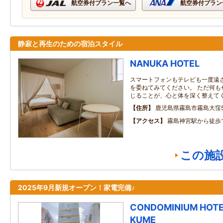
航空券付プラン一覧へ
航空券付プラン
静寂と再生のための宿泊スタイル
NANUKA HOTEL
スマートフォンもテレビも一度遠
を委ねてみてください。 ただ何も
じることが、心と体を深く整えて
住所
鹿児島県霧島市霧島大窪5
アクセス
霧島神宮駅から徒歩
この施
2025年9月新規オープン！家電完備♪
CONDOMINIUM HOTEL
KUME