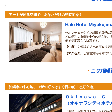
アートが彩る空間で、あなただけの島時間を！
Hale Hotel Miyakojim
セルフチェックイン対応で気軽に滞
メに便利な市街地中心の好立地。 
備で長期滞在も快適です。
住所
沖縄県宮古島市平良字西里
アクセス
宮古空港から車で15
この施
沖縄市の中心地、コザの町へはすぐ目の前！と好立地。
Ｏｋｉｎａｗａ Ｃｉ
（オキナワシティホテ
【重要】新型コロナウイルス感染