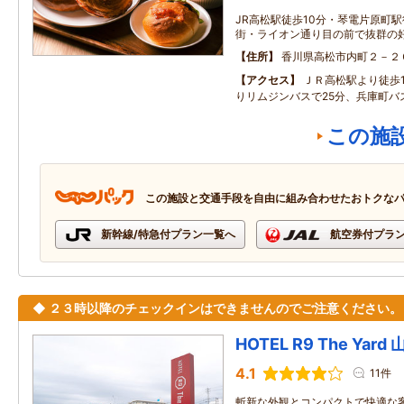
JR高松駅徒歩10分・琴電片原町
街・ライオン通り目の前で抜群の
住所
香川県高松市内町２－２
アクセス
ＪＲ高松駅より徒歩
りリムジンバスで25分、兵庫町バ
この施
この施設と交通手段を自由に組み合わせたおトクな
新幹線/特急付プラン一覧へ
航空券付プラ
◆ ２３時以降のチェックインはできませんのでご注意ください。
HOTEL R9 The Yar
4.1
11件
斬新な外観とコンパクトで快適な