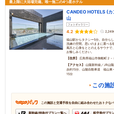
最上階に大浴場完備。唯一無二の4つ星ホテル
CANDEO HOTELS 
山
フォトギャラリー
4.2
2,24
福山駅からタクシー5分。自分ら
洗練の空間。思いのままに選べる
風呂と心身をととのえるサウナで
お愉しみください。
住所
広島県福山市御船町２－
アクセス
山陽新幹線／JR山
歩約15分、山陽自動車道 福山東
15分
この施
この施設と交通手段を自由に組み合わせたおトクな
新幹線/特急付プラン一覧へ
航空券付プラ