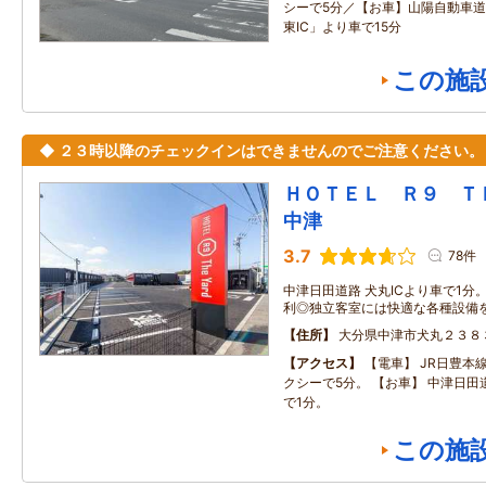
シーで5分／【お車】山陽自動車道
東IC」より車で15分
この施
◆ ２３時以降のチェックインはできませんのでご注意ください。
ＨＯＴＥＬ Ｒ９ 
中津
3.7
78件
中津日田道路 犬丸ICより車で1分
利◎独立客室には快適な各種設備
住所
大分県中津市犬丸２３８
アクセス
【電車】 JR日豊本
クシーで5分。 【お車】 中津日田道
で1分。
この施