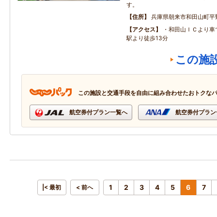
す。
住所
兵庫県朝来市和田山町平
アクセス
・和田山ＩＣより車で
駅より徒歩13分
この施
この施設と交通手段を自由に組み合わせたおトクな
航空券付プラン一覧へ
航空券付プラン
1
2
3
4
5
6
7
|< 最初
< 前へ