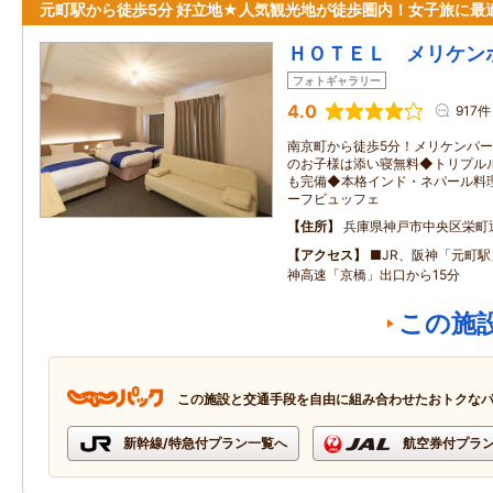
元町駅から徒歩5分 好立地★人気観光地が徒歩圏内！女子旅に最
ＨＯＴＥＬ メリケン
フォトギャラリー
4.0
917件
南京町から徒歩5分！メリケンパ
のお子様は添い寝無料◆トリプル
も完備◆本格インド・ネパール料
ーフビュッフェ
住所
兵庫県神戸市中央区栄町
アクセス
■JR、阪神「元町駅
神高速「京橋」出口から15分
この施
この施設と交通手段を自由に組み合わせたおトクな
新幹線/特急付プラン一覧へ
航空券付プラ