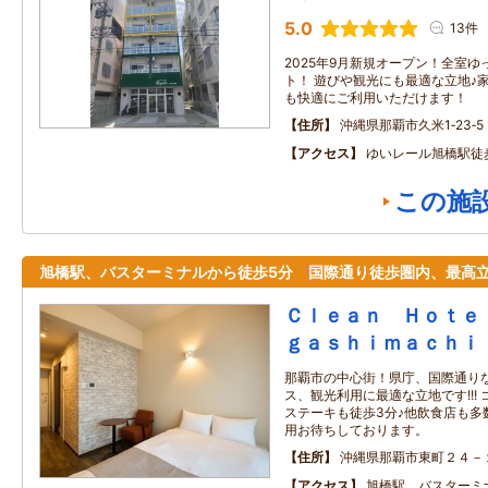
5.0
13件
2025年9月新規オープン！全室ゆ
ト！ 遊びや観光にも最適な立地♪
も快適にご利用いただけます！
住所
沖縄県那覇市久米1‐23‐5
アクセス
ゆいレール旭橋駅徒
この施
旭橋駅、バスターミナルから徒歩5分 国際通り徒歩圏内、最高
Ｃｌｅａｎ Ｈｏｔｅ
ｇａｓｈｉｍａｃｈｉ
那覇市の中心街！県庁、国際通り
ス、観光利用に最適な立地です!!!
ステーキも徒歩3分♪他飲食店も多
用お待ちしております。
住所
沖縄県那覇市東町２４－
アクセス
旭橋駅、バスターミ