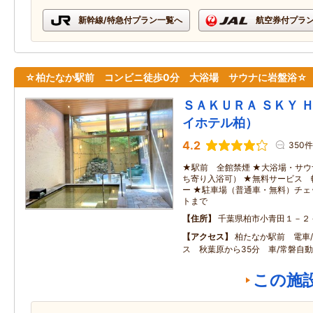
新幹線/特急付プラン一覧へ
航空券付プラ
☆柏たなか駅前 コンビニ徒歩0分 大浴場 サウナに岩盤浴☆
ＳＡＫＵＲＡ ＳＫＹ 
イホテル柏）
4.2
350件
★駅前 全館禁煙 ★大浴場・サ
ち寄り入浴可） ★無料サービス
ー ★駐車場（普通車・無料）チ
トまで
住所
千葉県柏市小青田１－２
アクセス
柏たなか駅前 電車
ス 秋葉原から35分 車/常磐自動
この施