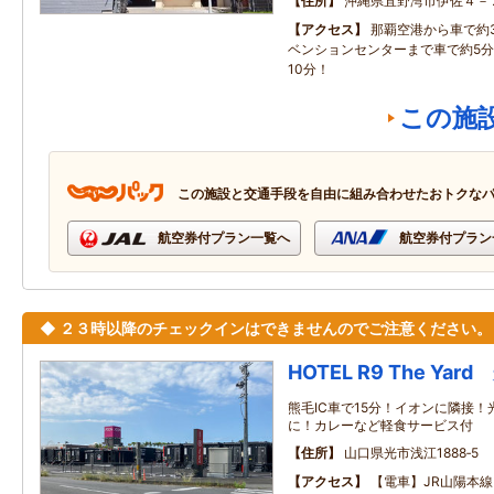
住所
沖縄県宜野湾市伊佐４－
アクセス
那覇空港から車で約
ベンションセンターまで車で約5
10分！
この施
この施設と交通手段を自由に組み合わせたおトクな
航空券付プラン一覧へ
航空券付プラン
◆ ２３時以降のチェックインはできませんのでご注意ください。
HOTEL R9 The Yard
熊毛IC車で15分！イオンに隣接
に！カレーなど軽食サービス付
住所
山口県光市浅江1888‐5
アクセス
【電車】JR山陽本