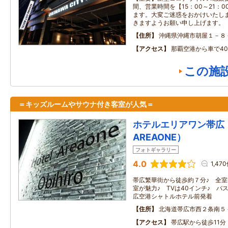
間、営業時間を【15：00～21：
ます。大変ご迷惑をおかけいたし
きますようお願い申し上げます。
住所
沖縄県沖縄市胡屋１－８
アクセス
那覇空港から車で4
この施
＝キッズルームやサウナ付き客室が人気＝
ホテルエリアワン帯広（
AREAONE）
フォトギャラリー
4.0
1,47
帯広繁華街から徒歩約７分♪ 全
室が魅力♪ TVは40インチ♪ バ
広空港シャトルホテル前発着
住所
北海道帯広市西２条南５
アクセス
帯広駅から徒歩11