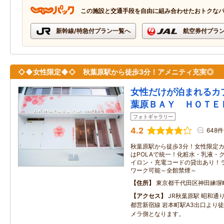
この施設と交通手段を自由に組み合わせたおトクな
新幹線/特急付プラン一覧へ
航空券付プラ
◇◆女性限定◆◇ 秋葉原駅から徒歩3分！アメニティ充実◎
女性だけが泊まれるカ
葉原ＢＡＹ ＨＯＴＥ
フォトギャラリー
4.2
648件
秋葉原駅から徒歩3分！女性限定カ
はPOLAで統一！化粧水・乳液・
イロン・充電コードの貸出あり！
ワーク可能～全館禁煙～
住所
東京都千代田区神田練塀
アクセス
JR秋葉原駅 昭和
都営新宿線 岩本町駅A3出口より徒
メラ側となります。