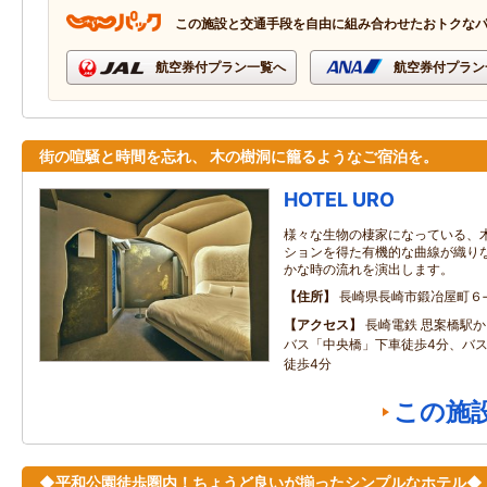
この施設と交通手段を自由に組み合わせたおトクな
航空券付プラン一覧へ
航空券付プラン
街の喧騒と時間を忘れ、 木の樹洞に籠るようなご宿泊を。
HOTEL URO
様々な生物の棲家になっている、
ションを得た有機的な曲線が織り
かな時の流れを演出します。
住所
長崎県長崎市鍛冶屋町６
アクセス
長崎電鉄 思案橋駅
バス「中央橋」下車徒歩4分、バ
徒歩4分
この施
◆平和公園徒歩圏内！ちょうど良いが揃ったシンプルなホテル◆