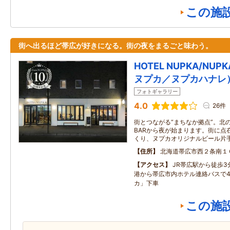
この施
街へ出るほど帯広が好きになる。街の夜をまるごと味わう。
HOTEL NUPKA/NUP
ヌプカ／ヌプカハナレ
フォトギャラリー
4.0
26件
街とつながる“まちなか拠点”。北の
BARから夜が始まります。街に点
くり、ヌプカオリジナルビール片手
住所
北海道帯広市西２条南１
アクセス
JR帯広駅から徒歩
港から帯広市内ホテル連絡バスで4
カ」下車
この施