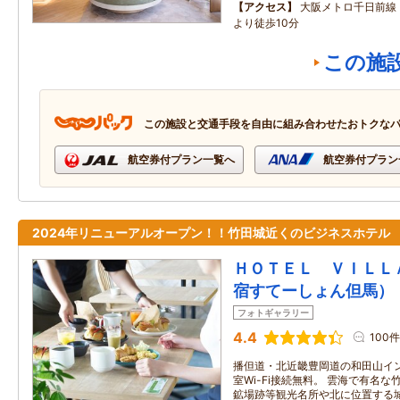
アクセス
大阪メトロ千日前線
より徒歩10分
この施
この施設と交通手段を自由に組み合わせたおトクな
航空券付プラン一覧へ
航空券付プラン
2024年リニューアルオープン！！竹田城近くのビジネスホテル
ＨＯＴＥＬ ＶＩＬＬ
宿すてーしょん但馬）
フォトギャラリー
4.4
100件
播但道・北近畿豊岡道の和田山イン
室Wi-Fi接続無料。 雲海で有名
鉱場跡等観光名所や北に位置する