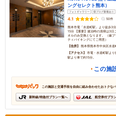
ングセレクト熊本）
フォトギャラリー
宿ブログ新着あり
4.1
50件
熊本市電「水道町駅」より徒歩3分
15分 【重要】連泊時の清掃は3
オルのみ交換となります。 （歯ブ
ティバイキングにてご用意）
住所
熊本県熊本市中央区水道
アクセス
市電・水道町駅より
駅より車で約15分。
この施
この施設と交通手段を自由に組み合わせたおトクな
新幹線/特急付プラン一覧へ
航空券付プラ