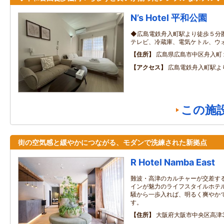
N’s Hotel 平和公園
◆広島電鉄舟入町駅より徒歩５分
テレビ、冷蔵庫、電気ケトル、ウ
住所
広島県広島市中区舟入町
アクセス
広島電鉄舟入町駅よ
この施
街の空気感と緩やかにつながる、モダンで洗練された新拠点
R Hotel Namba East
難波・高津のカルチャーが交差す
インが魅力のライフスタイルホテ
騒から一歩入れば、明るく爽やか
す。
住所
大阪府大阪市中央区高津3丁