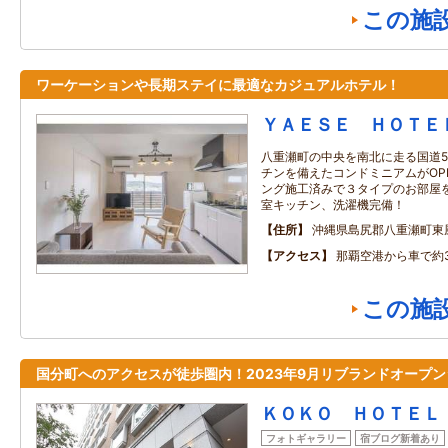
この施
ワーケーションや長期ステイに最適なカジュアルホテル！
ＹＡＥＳＥ ＨＯＴＥ
八重瀬町の中央を南北に走る国道5
チンを備えたコンドミニアムがOPE
ング施工済みで３タイプのお部屋
室キッチン、洗濯機完備！
住所
沖縄県島尻郡八重瀬町東
アクセス
那覇空港から車で約
この施
国分町へのアクセスが徒歩圏内！2023年9月リブランドオープン
ＫＯＫＯ ＨＯＴＥＬ
フォトギャラリー
宿ブログ新着あり