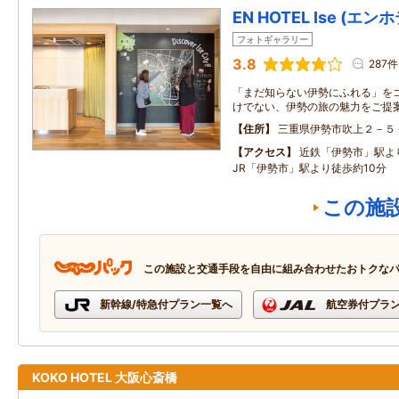
EN HOTEL Ise (エ
フォトギャラリー
3.8
287件
「まだ知らない伊勢にふれる」を
けでない、伊勢の旅の魅力をご提
住所
三重県伊勢市吹上２－５
アクセス
近鉄「伊勢市」駅よ
JR「伊勢市」駅より徒歩約10分
この施
この施設と交通手段を自由に組み合わせたおトクな
新幹線/特急付プラン一覧へ
航空券付プラ
KOKO HOTEL 大阪心斎橋