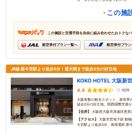
この施
この施設と交通手段を自由に組み合わせたおトクな
航空券付プラン一覧へ
航空券付プラン
JR線 新今宮駅より徒歩5分！通天閣まで徒歩2分の好立地
KOKO HOTEL 大阪新
4.4
62件
大阪有数の観光スポット、新世界
徒歩2分の好立地。関西国際空港か
住所
大阪府大阪市浪速区恵美
アクセス
大阪市営地下鉄 動物
今宮駅より徒歩5分、南海電鉄 新