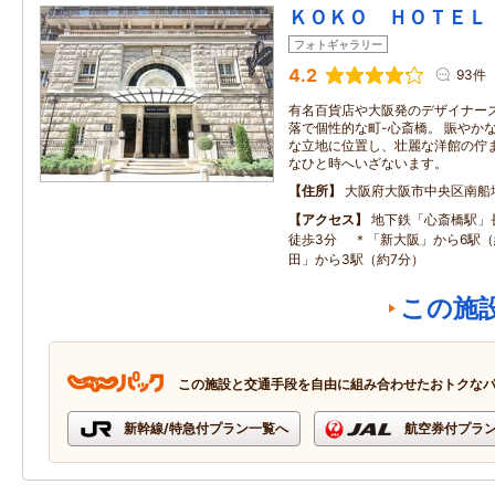
ＫＯＫＯ ＨＯＴＥＬ
フォトギャラリー
4.2
93件
有名百貨店や大阪発のデザイナー
落で個性的な町-心斎橋。 賑やか
な立地に位置し、壮麗な洋館の佇ま
なひと時へいざないます。
住所
大阪府大阪市中央区南船
アクセス
地下鉄「心斎橋駅」
徒歩3分 ＊「新大阪」から6駅（
田」から3駅（約7分）
この施
この施設と交通手段を自由に組み合わせたおトクな
新幹線/特急付プラン一覧へ
航空券付プラ