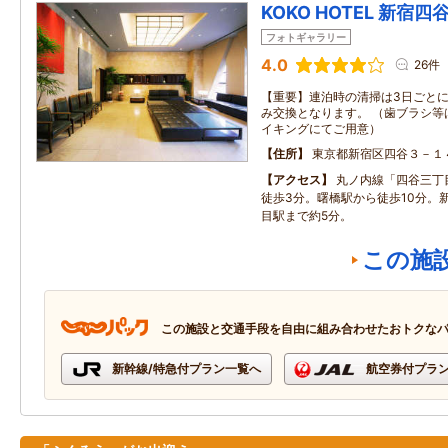
KOKO HOTEL 新宿四
フォトギャラリー
4.0
26件
【重要】連泊時の清掃は3日ごと
み交換となります。 （歯ブラシ等
イキングにてご用意）
住所
東京都新宿区四谷３－１
アクセス
丸ノ内線「四谷三丁
徒歩3分。曙橋駅から徒歩10分。
目駅まで約5分。
この施
この施設と交通手段を自由に組み合わせたおトクな
新幹線/特急付プラン一覧へ
航空券付プラ