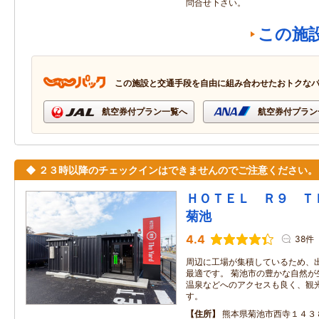
問合せ下さい。
この施
この施設と交通手段を自由に組み合わせたおトクな
航空券付プラン一覧へ
航空券付プラン
◆ ２３時以降のチェックインはできませんのでご注意ください。
ＨＯＴＥＬ Ｒ９ 
菊池
4.4
38件
周辺に工場が集積しているため、
最適です。 菊池市の豊かな自然が
温泉などへのアクセスも良く、観
す。
住所
熊本県菊池市西寺１４３