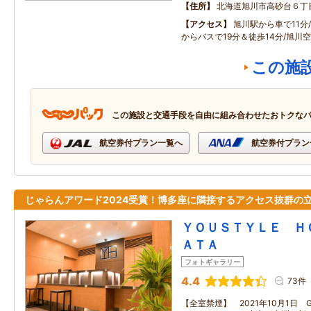
住所
北海道旭川市高砂台６丁
アクセス
旭川駅から車で11分
からバスで19分＆徒歩14分/旭川
この施
この施設と交通手段を自由に組み合わせたおトクな
航空券付プラン一覧へ
航空券付プラン
じゃらんアワード2024受賞！博多座に隣接するアクセス抜群の
ＹＯＵＳＴＹＬＥ Ｈ
ＡＴＡ
フォトギャラリー
4.4
73件
【全室禁煙】 2021年10月1日 G