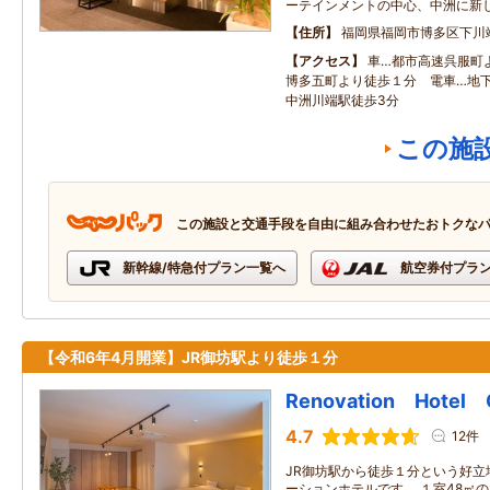
ーテインメントの中心、中洲に新
住所
福岡県福岡市博多区下川
アクセス
車…都市高速呉服町
博多五町より徒歩１分 電車…地
中洲川端駅徒歩3分
この施
この施設と交通手段を自由に組み合わせたおトクな
新幹線/特急付プラン一覧へ
航空券付プラ
【令和6年4月開業】JR御坊駅より徒歩１分
Renovation Hotel 
4.7
12件
JR御坊駅から徒歩１分という好立
ーションホテルです。 １室48㎡