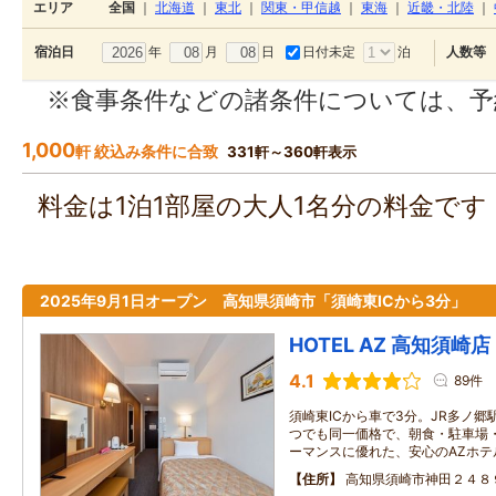
エリア
全国
｜
北海道
｜
東北
｜
関東・甲信越
｜
東海
｜
近畿・北陸
｜
年
月
日
日付未定
泊
宿泊日
人数等
※食事条件などの諸条件については、予
1,000
軒 絞込み条件に合致
331軒～360軒表示
料金は1泊1部屋の大人1名分の料金で
2025年9月1日オープン 高知県須崎市「須崎東ICから3分」
HOTEL AZ 高知須崎店
4.1
89件
須崎東ICから車で3分。JR多ノ郷駅
つでも同一価格で、朝食・駐車場・W
ーマンスに優れた、安心のAZホテ
住所
高知県須崎市神田２４８