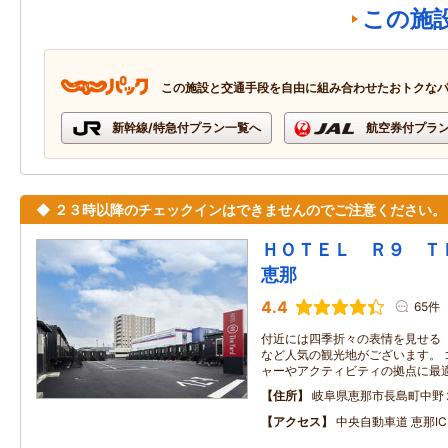
この施
この施設と交通手段を自由に組み合わせたおトクな
新幹線/特急付プラン一覧へ
航空券付プラ
◆ ２３時以降のチェックインはできませんのでご注意ください。
ＨＯＴＥＬ Ｒ９ 
恵那
4.4
65件
付近には四季折々の表情を見せる
など人気の観光地がございます。 
ャーやアクティビティの拠点に最
住所
岐阜県恵那市長島町中野
アクセス
中央自動車道 恵那I