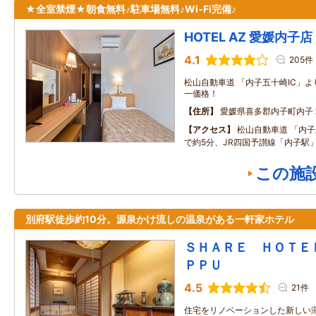
★全室禁煙★朝食無料♪駐車場無料♪Wi-Fi完備♪
HOTEL AZ 愛媛内子店
4.1
205件
松山自動車道 「内子五十崎IC」
一価格！
住所
愛媛県喜多郡内子町内子
アクセス
松山自動車道 「内子
で約5分、JR四国予讃線「内子駅」
この施
別府駅徒歩約10分。源泉かけ流しの温泉がある一軒家ホテル
ＳＨＡＲＥ ＨＯＴＥ
ＰＰＵ
4.5
21件
住宅をリノベーションした新しい