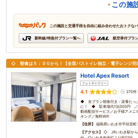
この施
この施設と交通手段を自由に組み合わせたおトクな
新幹線/特急付プラン一覧へ
航空券付プラ
◇ 朝食は５：３０から！【全室バストイレ独立・電子レンジ完
Hotel Apex Resort
フォトギャラリー
4.1
270件
◆ 全プラン朝食付き：栄養たっ
に！ ◆ 駐車場代1泊300円 
動画配信サービス／お子様アメニ
キング／無料Wifi
住所
福島県いわき市平祢宜町
アクセス
◇ JRいわき駅から
分 ◇いわき中央ICより約17分