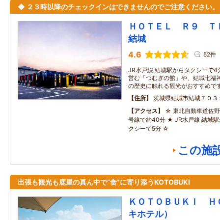
◆ ２３時以降のチェックインはできませんのでご注意ください。
ＨＯＴＥＬ Ｒ９ 
結城
4.6
52件
JR水戸線 結城駅からタクシーで4
営む「つむぎの館」や、結城七福
の歴史に触れる観光がおすすめで
住所
茨城県結城市結城７０３
アクセス
☆ 東北自動車道佐野
号線で約40分 ★ JR水戸線 結城駅か
クシーで5分 ☆
この施
出張も観光も鹿屋の真ん中で“食”に寄り添うKOTOBUKI
ＫＯＴＯＢＵＫＩ Ｈ
キホテル）