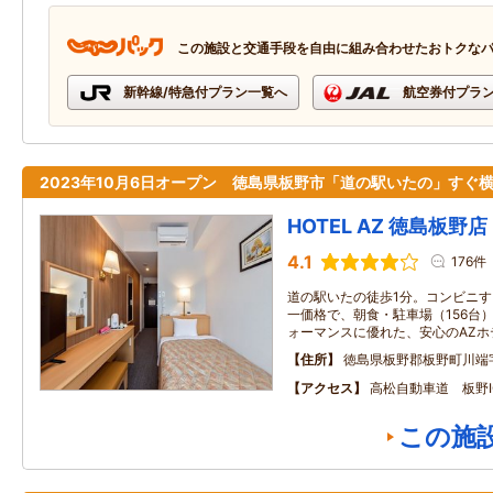
この施設と交通手段を自由に組み合わせたおトクな
新幹線/特急付プラン一覧へ
航空券付プラ
2023年10月6日オープン 徳島県板野市「道の駅いたの」すぐ
HOTEL AZ 徳島板野店
4.1
176件
道の駅いたの徒歩1分。コンビニす
一価格で、朝食・駐車場（156台）・
ォーマンスに優れた、安心のAZホ
住所
徳島県板野郡板野町川端
アクセス
高松自動車道 板野I
この施