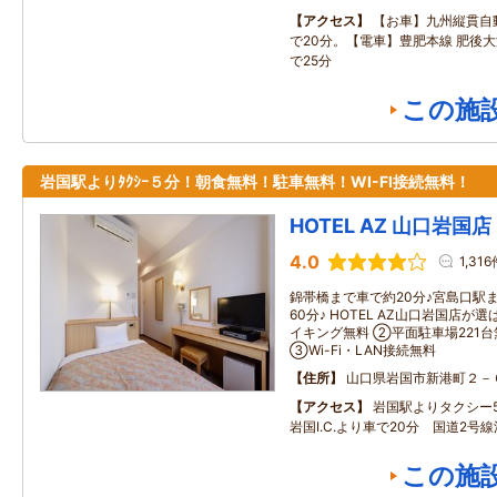
アクセス
【お車】九州縦貫自動
で20分。【電車】豊肥本線 肥後
で25分
この施
岩国駅よりﾀｸｼｰ５分！朝食無料！駐車無料！WI-FI接続無料！
HOTEL AZ 山口岩国店
4.0
1,31
錦帯橋まで車で約20分♪宮島口駅
60分♪ HOTEL AZ山口岩国店
イキング無料 ②平面駐車場221台
③Wi-Fi・LAN接続無料
住所
山口県岩国市新港町２－
アクセス
岩国駅よりタクシー
岩国I.C.より車で20分 国道2号
この施