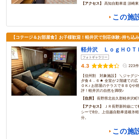
アクセス
高知自動車道 須崎東
この施
【コテージ＆お部屋食】お子様歓迎！軽井沢で別荘体験♪持ち込み
軽井沢 ＬｏｇＨＯＴ
フォトギャラリー
4.3
223件
【信州割 対象施設】 ＼ジャグジ
夕食４．６★ 全室が２階建ての
ＯＫ♪ お部屋のテラスでＢＢＱや
評！軽井沢の自然を満喫♪
住所
長野県北佐久郡軽井沢町
アクセス
ＪＲ長野新幹線にて
シーで8分。上信越自動車道碓氷軽
分。
この施