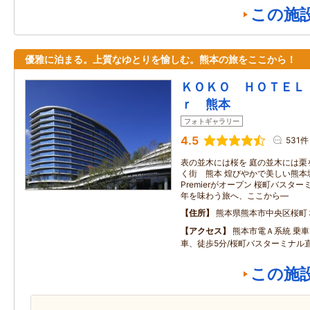
この施
優雅に泊まる。上質なゆとりを愉しむ。熊本の旅をここから！
ＫＯＫＯ ＨＯＴＥＬ
ｒ 熊本
フォトギャラリー
4.5
531件
表の並木には桜を 庭の並木には栗
く街 熊本 煌びやかで美しい熊本
Premierがオープン 桜町バスター
年を味わう旅へ、ここから―
住所
熊本県熊本市中央区桜町
アクセス
熊本市電Ａ系統 乗車
車、徒歩5分/桜町バスターミナル
この施