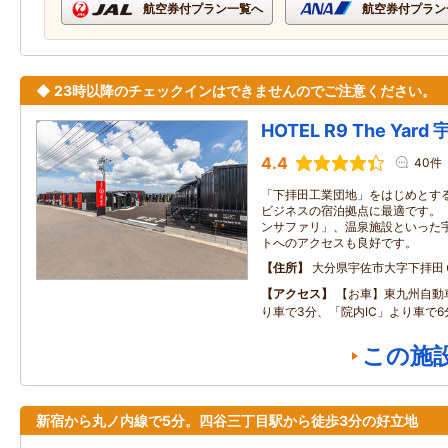
航空券付プラン一覧へ
航空券付プラン
◆ 23時以降のチェックインはできませんのでご注意ください。
HOTEL R9 The Yard
4.4
40件
「下拝田工業団地」をはじめとす
ビジネスの宿泊拠点に最適です。 
ンサファリ」、温泉施設といった
トへのアクセスも良好です。
住所
大分県宇佐市大字下拝田
アクセス
【お車】東九州自動
り車で3分、「院内IC」より車で6
この施
新宿から丸ノ内線で5分。四谷三丁目駅から徒歩3分の好立地