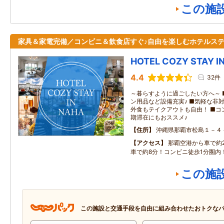
この施
家具＆家電完備／コンビニ＆飲食店すぐ♪自由を楽しむホテルス
HOTEL COZY STAY I
4.4
32件
～暮らすように過ごしたい方へ～ 
ン用品など設備充実♪ ■気軽な非
外食もテイクアウトも自由！ ■コ
期滞在にもおススメ♪
住所
沖縄県那覇市松島１－４
アクセス
那覇空港から車で約
車で約8分！コンビニ徒歩1分圏内
この施
この施設と交通手段を自由に組み合わせたおトクな