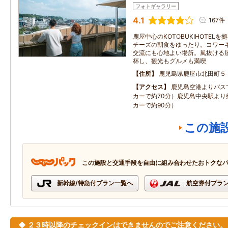
フォトギャラリー
4.1
167件
鹿屋中心のKOTOBUKIHOTEL
チーズの朝食をゆったり。コワー
交流にも心地よい場所。風抜ける
杯し、観光もグルメも満喫
住所
鹿児島県鹿屋市北田町５
アクセス
鹿児島空港よりバス
カーで約70分）鹿児島中央駅より
カーで約90分）
この施
この施設と交通手段を自由に組み合わせたおトクな
新幹線/特急付プラン一覧へ
航空券付プラ
◆ ２３時以降のチェックインはできませんのでご注意ください。