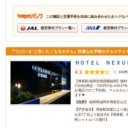
この施設と交通手段を自由に組み合わせたおトクな
航空券付プラン一覧へ
航空券付プラン
『”ただいま”と言いたくなるホテル』快適なお手軽ホテルステイ
ＨＯＴＥＬ ＮＥＸＵ
4.3
249件
【博多駅/福岡空港国際線間】無
(1日9台限定・700円/1台 ※2027
お電話でのご予約制。ウェルカム
ます★
住所
福岡県福岡市博多区山王
アクセス
博多駅筑紫口より徒
山王1丁目より徒歩3分【博多駅、
料シャトルバス運行】