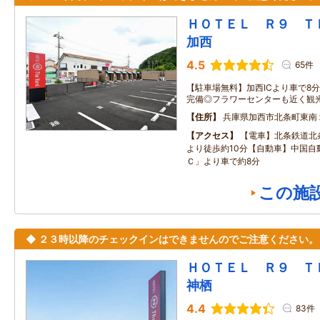
ＨＯＴＥＬ Ｒ９ 
加西
4.5
65件
【駐車場無料】加西ICより車で8
完備◎フラワーセンターも近く観
住所
兵庫県加西市北条町東南
アクセス
【電車】北条鉄道北
より徒歩約10分【自動車】中国自
Ｃ」より車で約8分
この施
◆ ２３時以降のチェックインはできませんのでご注意ください。
ＨＯＴＥＬ Ｒ９ 
神栖
4.4
83件