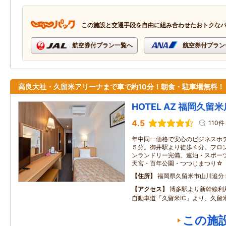
この施設と交通手段を自由に組み合わせたおトクな
航空券付プラン一覧へ
航空券付プラン
高良大社・久留米アリーナまで車で約10分！朝食・駐車場無料！
HOTEL AZ 福岡久留米
4.5
110件
年中同一価格で安心のビジネスホテ
５分。御井駅より徒歩４分。フロン
ンランドリー完備。連泊・スポー
天宮・百年公園・つつじまつり☆
住所
福岡県久留米市山川追分
アクセス
博多駅より新幹線利
自動車道「久留米IC」より、久留
この施