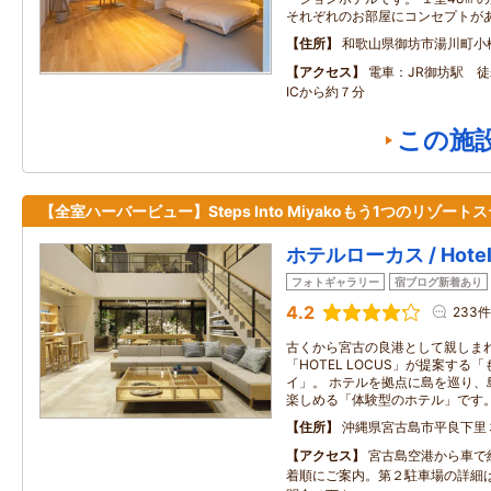
それぞれのお部屋にコンセプトが
住所
和歌山県御坊市湯川町小
アクセス
電車：JR御坊駅 
ICから約７分
この施
【全室ハーバービュー】Steps Into Miyakoもう1つのリゾート
ホテルローカス / Hote
フォトギャラリー
宿ブログ新着あり
4.2
233件
古くから宮古の良港として親しま
「HOTEL LOCUS」が提案す
イ」。 ホテルを拠点に島を巡り、
楽しめる「体験型のホテル」です
住所
沖縄県宮古島市平良下里
アクセス
宮古島空港から車で約
着順にご案内。第２駐車場の詳細