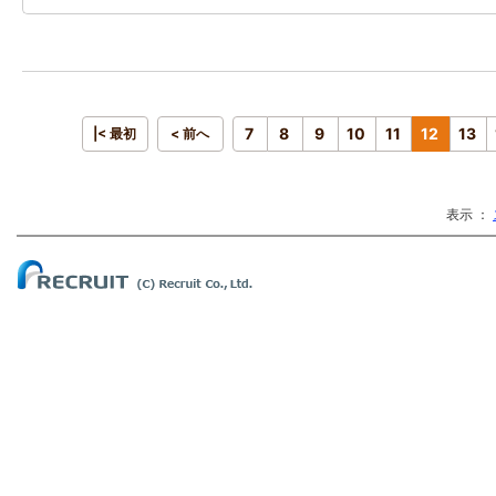
7
8
9
10
11
12
13
|< 最初
< 前へ
表示 ：