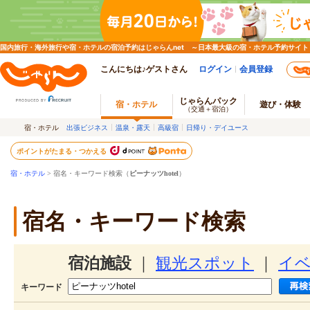
国内旅行・海外旅行や宿・ホテルの宿泊予約はじゃらんnet ～日本最大級の宿・ホテル予約サイト
こんにちは♪ゲストさん
ログイン
会員登録
じゃらんパック
宿・ホテル
遊び・体験
（交通＋宿泊）
宿・ホテル
出張ビジネス
温泉・露天
高級宿
日帰り・デイユース
ポイントがたまる・つかえる
宿・ホテル
> 宿名・キーワード検索（
ピーナッツhotel
）
宿名・キーワード検索
宿泊施設
｜
観光スポット
｜
イ
キーワード