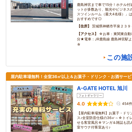
鹿島神宮まで車で15分！ホテル付
ットが多数あり、観光やビジネスの
スツインルーム（最大4名様）」
おすすめです◎
住所
茨城県神栖市平泉２３９
アクセス
☆お車：東関東自動車
分★電車：JR鹿島線 鹿島神宮駅よ
☆
この施
屋内駐車場無料！全室36㎡以上＆お菓子・ドリンク・お酒サービ
A-GATE HOTEL 旭川
フォトギャラリー
4.0
454
【屋内駐車場無料】お菓子・ドリ
ス♪全室防音仕様の36㎡～☆トイ
せる客室風呂☆マンガ＆雑誌も読
室サウナ付客室あり♪