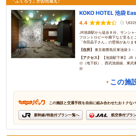
「ふくろう」がお出迎え♪
KOKO HOTEL 池袋 Eas
4.4
1,63
JR池袋駅から徒歩８分、サンシャ
フロントロビーや廊下など至ると
「寺田晶子さん」の壁画がありま
住所
東京都豊島区東池袋３－
アクセス
【池袋駅下車】 JR
ロ（地下鉄）、西武池袋線、東武東
分
この施
この施設と交通手段を自由に組み合わせたおトクな
新幹線/特急付プラン一覧へ
航空券付プラ