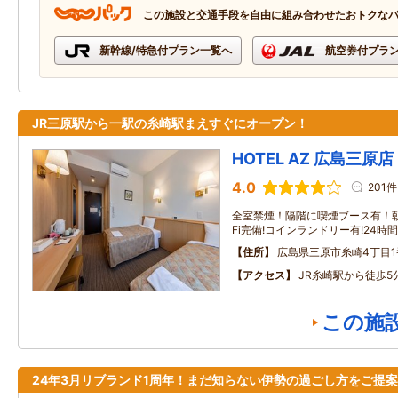
この施設と交通手段を自由に組み合わせたおトクな
新幹線/特急付プラン一覧へ
航空券付プラ
JR三原駅から一駅の糸崎駅まえすぐにオープン！
HOTEL AZ 広島三原店
4.0
201件
全室禁煙！隔階に喫煙ブース有！朝
Fi完備!コインランドリー有!24時
住所
広島県三原市糸崎4丁目1
アクセス
JR糸崎駅から徒歩5
この施
24年3月リブランド1周年！まだ知らない伊勢の過ごし方をご提案