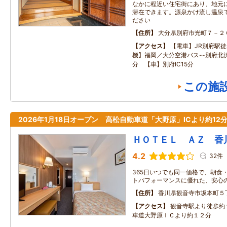
なかに程近い住宅街にあり、地元
滞在できます。源泉かけ流し温泉
ださい
住所
大分県別府市光町７－２
アクセス
【電車】JR別府駅徒
機】福岡／大分空港バス--別府北
分 【車】別府IC15分
この施
2026年1月18日オープン 高松自動車道「大野原」ICより約12
ＨＯＴＥＬ ＡＺ 香
4.2
32件
365日いつでも同一価格で、朝食・駐
トパフォーマンスに優れた、安心
住所
香川県観音寺市坂本町５
アクセス
観音寺駅より徒歩約
車道大野原ＩＣより約１２分