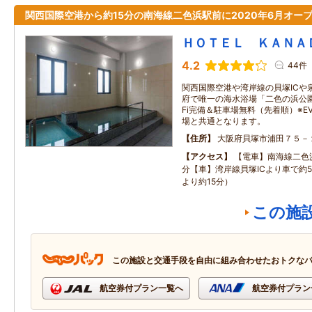
関西国際空港から約15分の南海線二色浜駅前に2020年6月オープ
ＨＯＴＥＬ ＫＡＮＡ
4.2
44件
関西国際空港や湾岸線の貝塚ICや
府で唯一の海水浴場「二色の浜公園
Fi完備＆駐車場無料（先着順）※
場と共通となります。
住所
大阪府貝塚市浦田７５－
アクセス
【電車】南海線二色
分【車】湾岸線貝塚ICより車で約
より約15分）
この施
この施設と交通手段を自由に組み合わせたおトクな
航空券付プラン一覧へ
航空券付プラン