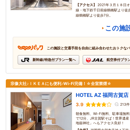
アクセス
2021年３月１８日
線・地下鉄千日前線鶴橋駅より徒歩
線鶴橋駅より徒歩7分。
この施
この施設と交通手段を自由に組み合わせたおトクな
新幹線/特急付プラン一覧へ
航空券付プラ
宗像大社♪ＩＫＥＡにも便利♪Wi-Fi完備！☆全室禁煙☆
HOTEL AZ 福岡古賀店
3.9
213件
朝食無料、Wi-Fi無料、駐車場無
で12分、JR古賀駅そば！世界遺
地嶽神社」へもアクセス良好！