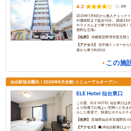
4.2
5件
2025年1月6日から無人チェック
付属病院まで徒歩15分。 国道33
やライカムまで車で約15分以内！
便利な立地♪
住所
沖縄県宜野湾市普天間１
アクセス
北中城インターから
港から車で約30分
この施
仙台駅徒歩圏内！2026年6月全館♪リニューアルオープン♪
ELE Hotel 仙台東口
この度、ELE HOTEL 仙台東口
より快適で心地よい空間へと生まれ
ルした客室で、快適なホテルステ
住所
宮城県仙台市宮城野区小田原
アクセス
■JR仙台駅東口より