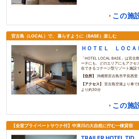
この施
宮古島（LOCAL）で、 暮らすように（BASE）楽しむ
ＨＯＴＥＬ ＬＯＣＡ
「HOTEL LOCAL BASE」は
ーチにも、どのエリアにもアクセ
在できるコテージ型リゾート施設
住所
沖縄県宮古島市平良西里
アクセス
宮古島空港より車で
より約30分
この施
【全室プライベートサウナ付】中津川の大自然に佇む一棟貸宿
TRAILER HOTEL TID.