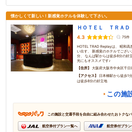
懐かしくて新しい！新感覚ホテルを体験して下さい。
ＨＯＴＥＬ ＴＲＡＤ
4.3
75件
HOTEL TRAD Replayは、 
い出す、 新感覚のホテルでござい
分、 なんば駅からは徒歩8分の好
光にもオススメです♪
住所
大阪府大阪市中央区千日
アクセス
日本橋駅から徒歩1分
は徒歩8分の好立地
この施
この施設と交通手段を自由に組み合わせたおトクな
航空券付プラン一覧へ
航空券付プラン