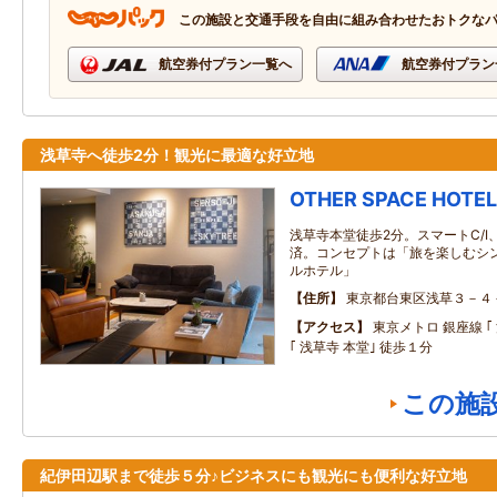
この施設と交通手段を自由に組み合わせたおトクな
航空券付プラン一覧へ
航空券付プラン
浅草寺へ徒歩2分！観光に最適な好立地
OTHER SPACE HOTEL
浅草寺本堂徒歩2分。スマートC/I
済。コンセプトは「旅を楽しむシ
ルホテル」
住所
東京都台東区浅草３－４
アクセス
東京メトロ 銀座線 ｢ 
｢ 浅草寺 本堂｣ 徒歩１分
この施
紀伊田辺駅まで徒歩５分♪ビジネスにも観光にも便利な好立地