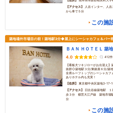
住所
熊本県球磨郡相良村大字
アクセス
人吉インター、人吉
から車で５分
この施
築地場外市場目の前！築地駅3分◆屋上にシーシャカフェ＆バー
ＢＡＮ ＨＯＴＥＬ 築
4.0
412件
【看板犬ツキジローがお出迎え】
抜群◇築地駅３分/東銀座６分/築
全席ルーフトップのシーシャカフ
ありホテル内も充実！
住所
東京都中央区築地3-17-1
アクセス
日比谷線築地駅 １
歩３分 都営大江戸線 築地市場駅
分
この施