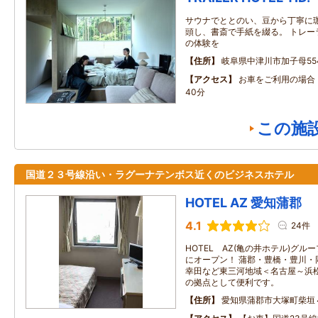
サウナでととのい、豆から丁寧に珈
頭し、書斎で手紙を綴る。 トレー
の体験を
住所
岐阜県中津川市加子母554
アクセス
お車をご利用の場合
40分
この施
国道２３号線沿い・ラグーナテンボス近くのビジネスホテル
HOTEL AZ 愛知蒲郡
4.1
24件
HOTEL AZ(亀の井ホテル)グル
にオープン！ 蒲郡・豊橋・豊川・
幸田など東三河地域＜名古屋～浜
の拠点として便利です。
住所
愛知県蒲郡市大塚町柴垣