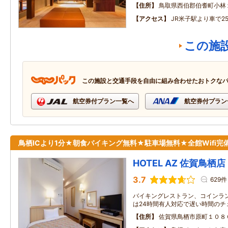
住所
鳥取県西伯郡伯耆町小林
アクセス
JR米子駅より車で2
この施
この施設と交通手段を自由に組み合わせたおトクな
航空券付プラン一覧へ
航空券付プラン
鳥栖ICより1分★朝食バイキング無料★駐車場無料★全館Wifi完
HOTEL AZ 佐賀鳥栖店
3.7
629件
バイキングレストラン、コインラ
は24時間有人対応で遅い時間のチ
住所
佐賀県鳥栖市原町１０８