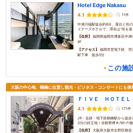
Hotel Edge Nakasu
4.1
11件
中洲川端駅徒歩約6分、屋台と街
イナーズホテルで、滞在は“街を楽
住所
福岡県福岡市博多区中洲中
9F
アクセス
福岡市営地下鉄 空
駅下車 徒歩5分
この施
大阪の中心地、鶴橋に位置し観光・ビジネス・コンサートにも便
ＦＩＶＥ ＨＯＴＥＬ
4.1
171件
JR・近鉄・地下鉄鶴橋駅から徒歩
3分の好立地！全館禁煙☆/Wi-F
住所
大阪府大阪市生野区桃谷