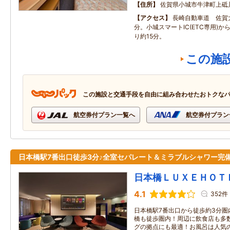
住所
佐賀県小城市牛津町上砥川
アクセス
長崎自動車道 佐賀大
分。小城スマートIC(ETC専用)から
り約15分。
この施
この施設と交通手段を自由に組み合わせたおトクな
航空券付プラン一覧へ
航空券付プラン
日本橋駅7番出口徒歩3分♪全室セパレート＆ミラブルシャワー完
日本橋ＬＵＸＥＨＯＴ
4.1
352件
日本橋駅7番出口から徒歩約3分圏
橋も徒歩圏内！周辺に飲食店も多
グの拠点にも最適！お風呂は人気のセ