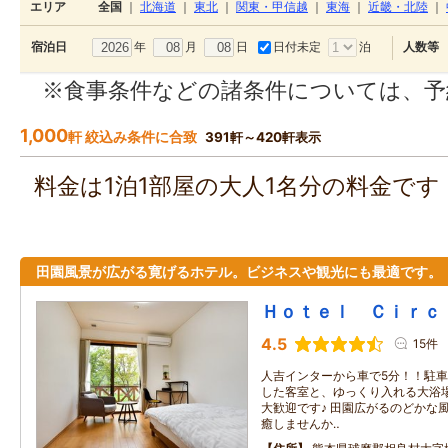
エリア
全国
｜
北海道
｜
東北
｜
関東・甲信越
｜
東海
｜
近畿・北陸
｜
年
月
日
日付未定
泊
宿泊日
人数等
※食事条件などの諸条件については、予
1,000
軒 絞込み条件に合致
391軒～420軒表示
料金は1泊1部屋の大人1名分の料金で
田園風景が広がる寛げるホテル。ビジネスや観光にも最適です。
Ｈｏｔｅｌ Ｃｉｒｃ
4.5
15件
人吉インターから車で5分！！駐車
した客室と、ゆっくり入れる大浴
大歓迎です♪ 田園広がるのどかな
癒しませんか‥