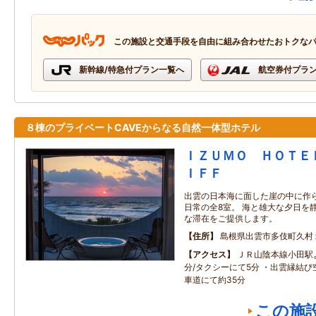
この施設と交通手段を自由に組み合わせたおトクな
新幹線/特急付プラン一覧へ
航空券付プラ
８棟のプライベートCAVEからなる自然一体型ホテル
ＩＺＵＭＯ ＨＯＴＥ
ＩＦＦ
出雲の日本海に面した崖の中に作
日常の全8室。 海と雄大な夕日を
な滞在をご提供します。
住所
島根県出雲市多伎町久村
アクセス
ＪＲ山陰本線小田駅
分/タクシーにて5分 ・出雲縁結
車道にて約35分
この施