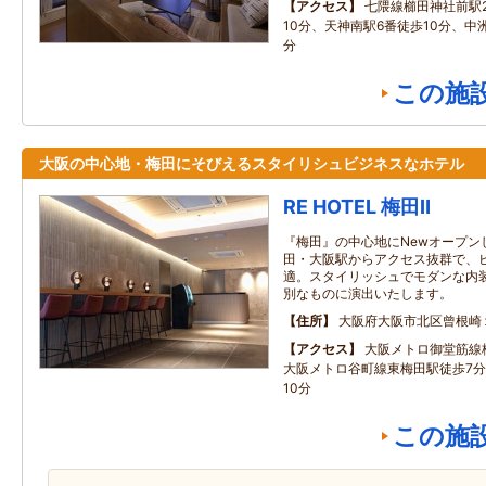
アクセス
七隈線櫛田神社前駅
10分、天神南駅6番徒歩10分、中
分
この施
大阪の中心地・梅田にそびえるスタイリシュビジネスなホテル
RE HOTEL 梅田Ⅱ
『梅田』の中心地にNewオープン
田・大阪駅からアクセス抜群で、
適。スタイリッシュでモダンな内
別なものに演出いたします。
住所
大阪府大阪市北区曾根崎１
アクセス
大阪メトロ御堂筋線
大阪メトロ谷町線東梅田駅徒歩7分
10分
この施