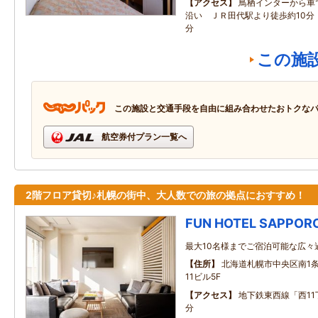
アクセス
鳥栖インターから車
沿い ＪＲ田代駅より徒歩約10分
分
この施
この施設と交通手段を自由に組み合わせたおトクな
航空券付プラン一覧へ
2階フロア貸切♪札幌の街中、大人数での旅の拠点におすすめ！
FUN HOTEL SAPPOR
最大10名様までご宿泊可能な広々
住所
北海道札幌市中央区南1条西
11ビル5F
アクセス
地下鉄東西線「西11
分