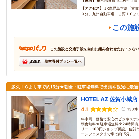
住所
福岡県古賀市天神４丁目
アクセス
JR鹿児島本線『古
０分。九州自動車道 古賀ＩＣよ
この施
この施設と交通手段を自由に組み合わせたおトクな
航空券付プラン一覧へ
多久ＩＣより車で約15分★朝食・駐車場無料で出張や観光に最適
HOTEL AZ 佐賀小城店
4.1
130件
年中同一価格で安心のビジネスホテ
朝食無料☆駐車場無料☆24時間
リー・100円ショップ併設。佐賀
ーンフェスタまで車で約15分。