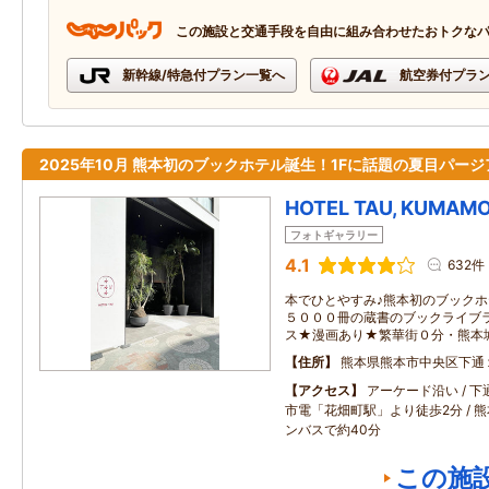
この施設と交通手段を自由に組み合わせたおトクな
新幹線/特急付プラン一覧へ
航空券付プラ
2025年10月 熊本初のブックホテル誕生！1Fに話題の夏目パージ
HOTEL TAU, KUMAM
フォトギャラリー
4.1
632件
本でひとやすみ♪熊本初のブック
５０００冊の蔵書のブックライブ
ス★漫画あり★繁華街０分・熊本
住所
熊本県熊本市中央区下通
アクセス
アーケード沿い / 下
市電「花畑町駅」より徒歩2分 / 
ンバスで約40分
この施