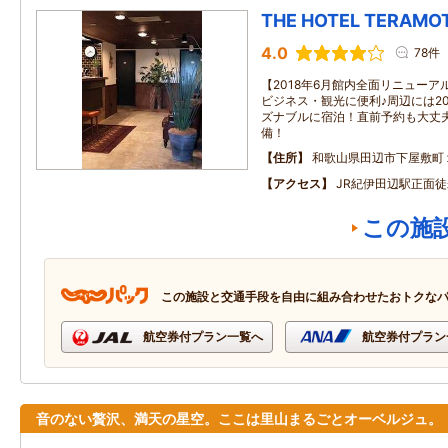
THE HOTEL TERAMO
4.0
78件
【2018年6月館内全面リニューア
ビジネス・観光に便利♪周辺には2
ズナブルに宿泊！直前予約も大丈夫
備！
住所
和歌山県田辺市下屋敷町
アクセス
JR紀伊田辺駅正面
この施
この施設と交通手段を自由に組み合わせたおトクな
航空券付プラン一覧へ
航空券付プラン
音のない贅沢、満天の星空。ここは里山まるごとオーベルジュ。