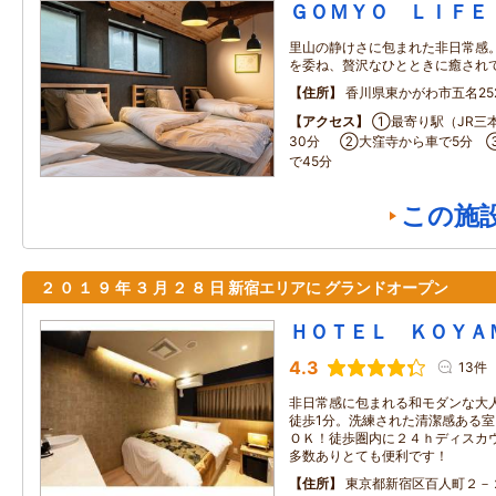
ＧＯＭＹＯ ＬＩＦＥ
里山の静けさに包まれた非日常感
を委ね、贅沢なひとときに癒され
住所
香川県東かがわ市五名252
アクセス
①最寄り駅（JR三
30分 ②大窪寺から車で5分 
で45分
この施
２ ０ １ ９ 年 ３ 月 ２ ８ 日 新宿エリアに グランドオープン
ＨＯＴＥＬ ＫＯＹＡ
4.3
13件
非日常感に包まれる和モダンな大
徒歩1分。洗練された清潔感ある
ＯＫ！徒歩圏内に２４ｈディスカ
多数ありとても便利です！
住所
東京都新宿区百人町２－