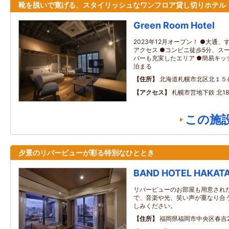
靴を脱いで寛げる、スタイリッシュなワンフロア貸し切りホテル
Green Room Hotel
2023年12月オープン！ ●大通
アクセス ●コンビニ徒歩5分、スー
バーも充実したエリア ●簡易キッ
泊まる
住所
北海道札幌市北区北１５
アクセス
札幌市営地下鉄 北1
この施
夕景のリバービューが彩る特別なひととき
BAND HOTEL HAKAT
リバービューのお部屋も用意され
で、音楽や光、笑い声が重なり合
しみください。
住所
福岡県福岡市中央区春吉2