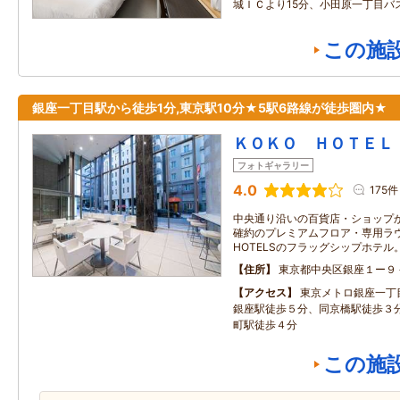
城ＩＣより15分、小田原一丁目バ
この施
銀座一丁目駅から徒歩1分,東京駅10分★5駅6路線が徒歩圏内★
ＫＯＫＯ ＨＯＴＥＬ
フォトギャラリー
4.0
175件
中央通り沿いの百貨店・ショップ
確約のプレミアムフロア・専用ラウ
HOTELSのフラッグシップホテル
住所
東京都中央区銀座１ー９
アクセス
東京メトロ銀座一丁
銀座駅徒歩５分、同京橋駅徒歩３
町駅徒歩４分
この施