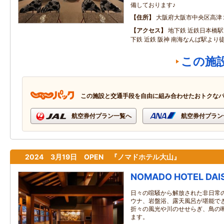
備しております♪
住所
大阪府大阪市中央区高津
アクセス
地下鉄 近鉄日本橋
下鉄 近鉄 阪神 南海なんば駅より
この施
この施設と交通手段を自由に組み合わせたおトクな
航空券付プラン一覧へ
航空券付プラン
2024 3月19日 OPEN 『ノマドホテル大山』
NOMADO HOTEL DAI
日々の喧騒から解放された非日常
ウナ、岩盤浴、露天風呂が堪能で
折々の風光や川のせせらぎ、鳥の
ます。