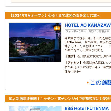
【2024年9月オープン】心ゆくまで北陸の食を楽しむ旅へ
HOTEL AO KANAZA
フォトギャラリー
宿ブログ新着あり
兼六園まで徒歩3分、石川門を臨む全1
KANAZAWA」 食の宝庫、金沢
地よくゆったりと眠りにつく― 〈
の余白をつくる贅沢な時間を。
住所
石川県金沢市兼六元町1‐1
アクセス
金沢駅兼六園口バス
番のりば→バスで約15分→「兼六
徒歩で約1分
この施
琉大新病院徒歩圏！キッチン・電子レンジ付で長期滞在にも便利
BiBi Hotel FUTENMA