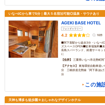
いなべICから車で5分｜最大５名宿泊可能◎温泉・サウナあり
AGEKI BASE HOTEL
フォトギャラリー
4.2
16件
■阿下喜駅から徒歩3分・いなべICか
ズスペースOPEN■駐車場無料■
長島スパーランド、鈴鹿サーキッ
に
住所
三重県いなべ市北勢町阿
アクセス
東海環状自動車道いな
分 三岐鉄道北勢線「阿下喜(あげ
分
この施
天神も博多も徒歩圏☆おしゃれなデザインホテル