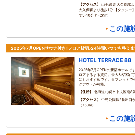
アクセス
山手線 新大久保駅よ
大久保駅より徒歩1分 【タクシー
で5-10分 (1-2Km)
この施
2025年7月OPENサウナ付き1フロア貸切♪24時間いつでも整えま
HOTEL TERRACE 88
2025年7月OPENの新築ホテルで
ロアまるまる貸切。最大8名宿泊
にもおすすめです。タブレットで
クアウトが可能。
住所
北海道札幌市中央区南8条
アクセス
中島公園駅2番出口か
（750m）
この施