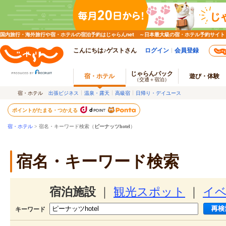
国内旅行・海外旅行や宿・ホテルの宿泊予約はじゃらんnet ～日本最大級の宿・ホテル予約サイト
こんにちは♪ゲストさん
ログイン
会員登録
じゃらんパック
宿・ホテル
遊び・体験
（交通＋宿泊）
宿・ホテル
出張ビジネス
温泉・露天
高級宿
日帰り・デイユース
ポイントがたまる・つかえる
宿・ホテル
> 宿名・キーワード検索（
ピーナッツhotel
）
宿名・キーワード検索
宿泊施設
｜
観光スポット
｜
イ
キーワード