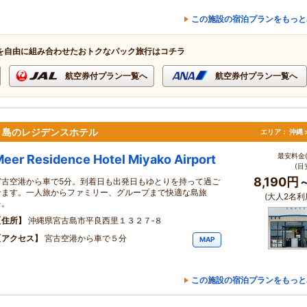
この施設の宿泊プランをもっと
を自由に組み合わせたおトクなパック旅行はコチラ
航空券付プラン一覧へ
航空券付プラン一覧へ
、島のレジデンスホテル
エリア：
沖縄 
最安料金(
eer Residence Hotel Miyako Airport
(目
8,190円
宮古空港から車で5分。到着日も出発日もゆとりを持って過ご
せます。一人旅からファミリー、グループまで快適な島旅
(大人2名利
を。
住所
沖縄県宮古島市平良西里１３２７‐８
アクセス
宮古空港から車で５分
MAP
この施設の宿泊プランをもっと