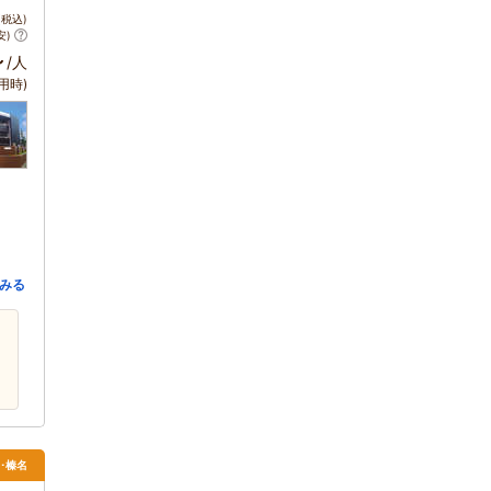
税込)
安)
～
/人
用時)
みる
･榛名