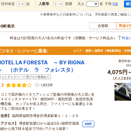
日付未定
泊
部屋
大人
名 子供
0名
人数等
※食事条件などの諸条件については、予約画面で再度ご確認く
合致順
料金が
50軒表示
料金は1泊1部屋の大人1名分の料金です（消費税・サービス料込み）
料金
ビジネス・レジャーに最適♪
エリア：
福岡 > 福岡市（博多駅周辺・天神
最安料金(
HOTEL LA FORESTA ～ BY RIGNA
(目
～ （ホテル ラ フォレスタ）
4,075円
フォトギャラリー
宿ブログ新着あり
(大人2名利
.1
1,832件
口コミで高評価のイタリアンシェフ監修の洋朝食が大人気♪ 全
室４０インチスマートTV・個別WiFi・個別空調・加湿空気清
浄機完備。 カップルや友人同士、ファミリーにも最適な３名
様でもご宿泊出来ます！
住所
福岡県福岡市博多区博多駅東１－１－２９
アクセス
博多駅筑紫口から徒歩2分♪福岡空港国
MAP
内線から地下鉄＆徒歩で15分♪アクセス抜群！