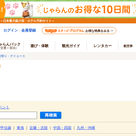
 ～日本最大級の宿・ホテル予約サイト～
ログイン
会員登録
お得な特典をみる
ゃらんパック
遊び・体験
観光ガイド
レンタカー
航空券
（交通＋宿泊）
日帰り・デイユース
）
ベント
・甲信越
｜
東海
｜
近畿・北陸
｜
中国・四国
｜
九州・沖縄