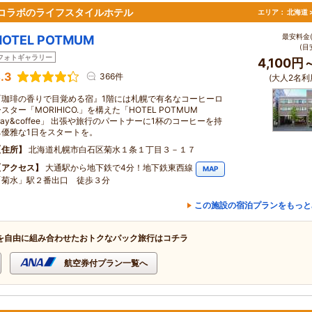
琲店コラボのライフスタイルホテル
エリア：
北海道 
最安料金(
HOTEL POTMUM
(目
フォトギャラリー
4,100円
.3
366件
(大人2名利
『珈琲の香りで目覚める宿』1階には札幌で有名なコーヒーロ
スター「MORIHICO.」を構えた「HOTEL POTMUM
tay&coffee」 出張や旅行のパートナーに1杯のコーヒーを持
ち優雅な1日をスタートを。
住所
北海道札幌市白石区菊水１条１丁目３－１７
アクセス
大通駅から地下鉄で4分！地下鉄東西線
MAP
「菊水」駅２番出口 徒歩３分
この施設の宿泊プランをもっと
を自由に組み合わせたおトクなパック旅行はコチラ
航空券付プラン一覧へ