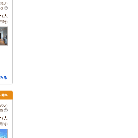
税込)
安)
～
/人
用時)
みる
> 離島
税込)
安)
～
/人
用時)