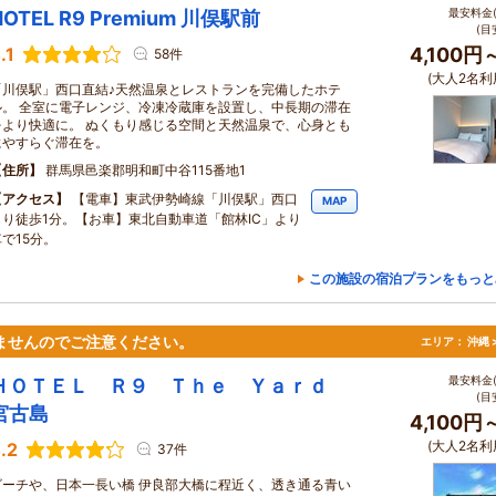
最安料金(
HOTEL R9 Premium 川俣駅前
(目
.1
4,100円
58件
(大人2名利
「川俣駅」西口直結♪天然温泉とレストランを完備したホテ
ル。 全室に電子レンジ、冷凍冷蔵庫を設置し、中長期の滞在
をより快適に。 ぬくもり感じる空間と天然温泉で、心身とも
にやすらぐ滞在を。
住所
群馬県邑楽郡明和町中谷115番地1
アクセス
【電車】東武伊勢崎線「川俣駅」西口
MAP
より徒歩1分。【お車】東北自動車道「館林IC」より
車で15分。
この施設の宿泊プランをもっと
ませんのでご注意ください。
エリア：
沖縄 
最安料金(
ＨＯＴＥＬ Ｒ９ Ｔｈｅ Ｙａｒｄ
(目
宮古島
4,100円
(大人2名利
.2
37件
ビーチや、日本一長い橋 伊良部大橋に程近く、透き通る青い