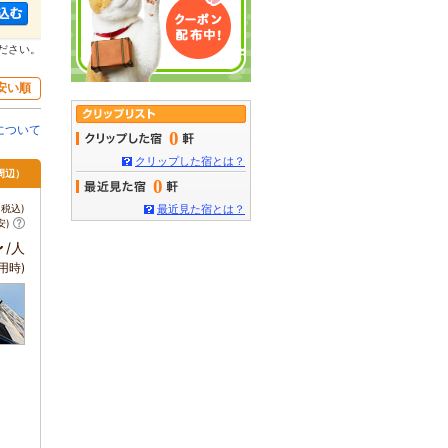
ださい。
安い順
について
0
クリップした宿とは？
周辺）
0
税込)
最近見た宿とは？
安)
～
/人
用時)