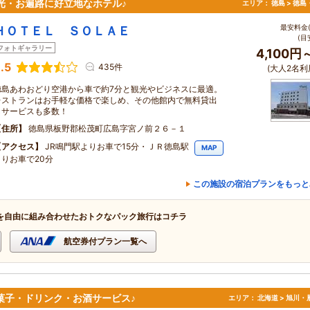
観光・お遍路に好立地なホテル♪
エリア：
徳島 > 徳
最安料金(
ＨＯＴＥＬ ＳＯＬＡＥ
(目
フォトギャラリー
4,100円
.5
435件
(大人2名利
徳島あわおどり空港から車で約7分と観光やビジネスに最適。
レストランはお手軽な価格で楽しめ、その他館内で無料貸出
しサービスも多数！
住所
徳島県板野郡松茂町広島字宮ノ前２６－１
アクセス
JR鳴門駅よりお車で15分・ＪＲ徳島駅
MAP
よりお車で20分
この施設の宿泊プランをもっと
を自由に組み合わせたおトクなパック旅行はコチラ
航空券付プラン一覧へ
菓子・ドリンク・お酒サービス♪
エリア：
北海道 > 旭川・