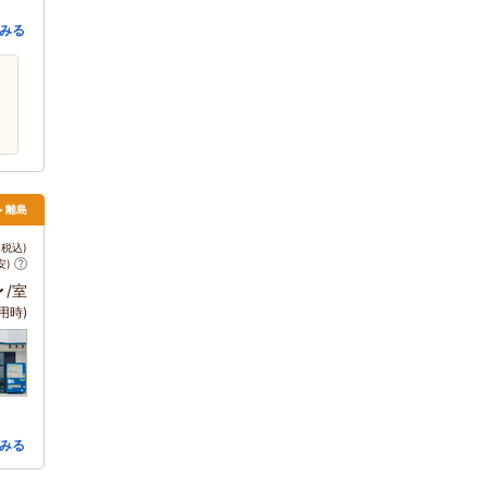
みる
> 離島
税込)
安)
～
/室
用時)
みる