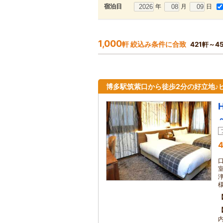
年
月
日
宿泊日
1,000
軒 絞込み条件に合致
421軒～4
博多駅筑紫口から徒歩2分の好立地♪
4