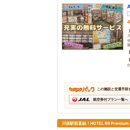
4
この施設と交通手段
航空券付プラン一覧へ
川俣駅前直結！HOTEL R9 Premium 