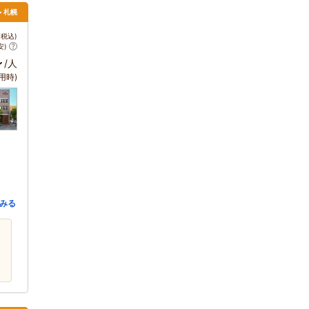
> 札幌
税込)
安)
～
/人
用時)
みる