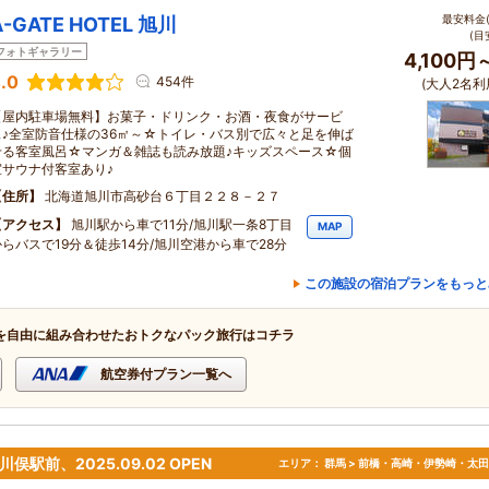
最安料金(
A-GATE HOTEL 旭川
(目
フォトギャラリー
4,100円
.0
454件
(大人2名利
【屋内駐車場無料】お菓子・ドリンク・お酒・夜食がサービ
ス♪全室防音仕様の36㎡～☆トイレ・バス別で広々と足を伸ば
せる客室風呂☆マンガ＆雑誌も読み放題♪キッズスペース☆個
室サウナ付客室あり♪
住所
北海道旭川市高砂台６丁目２２８－２７
アクセス
旭川駅から車で11分/旭川駅一条8丁目
MAP
からバスで19分＆徒歩14分/旭川空港から車で28分
この施設の宿泊プランをもっと
を自由に組み合わせたおトクなパック旅行はコチラ
航空券付プラン一覧へ
川俣駅前、2025.09.02 OPEN
エリア：
群馬 > 前橋・高崎・伊勢崎・太田