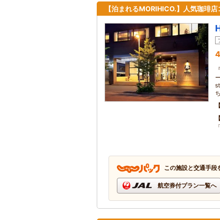
【泊まれるMORIHICO.】人気珈
4
ー
s
この施設と交通手段
航空券付プラン一覧へ