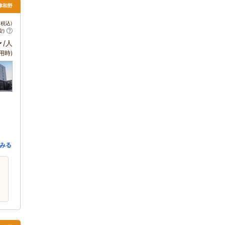
津和野
税込)
安)
～
/人
用時)
みる