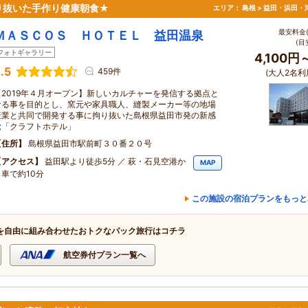
り抜いた手作り健康朝食★
エリア：
島根 > 益田・浜田・
最安料金(
ＭＡＳＣＯＳ ＨＯＴＥＬ 益田温泉
(目
フォトギャラリー
4,100円
.5
459件
(大人2名利
【2019年４月オープン】新しいカルチャーを発信する拠点と
なる事を目的とし、窯元や家具職人、縫製メーカー等の地場
産業と共同で開発する事に拘り抜いた島根県益田市発の新感
覚「クラフトホテル」
住所
島根県益田市駅前町３０番２０号
アクセス
益田駅より徒歩5分 ／ 萩・石見空港か
MAP
ら車で約10分
この施設の宿泊プランをもっと
を自由に組み合わせたおトクなパック旅行はコチラ
航空券付プラン一覧へ