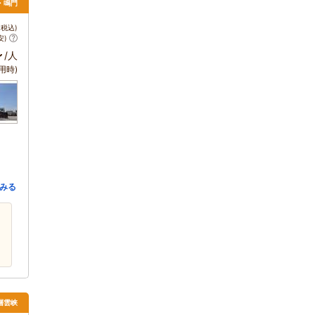
島・鳴門
税込)
安)
～
/人
用時)
みる
層雲峡