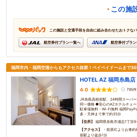
この施
この施設と交通手段を自由に組み合わせたおトクな
航空券付プラン一覧へ
航空券付プラン
福岡市内・福岡空港からもアクセス抜群！ペイペイドームまで30
HOTEL AZ 福岡糸島店
4.0
795件
JR糸島高校前駅、24時間スーパー
同一価格 ●安心のAZホテルチェ
駐車場無料・Wi-Fi無料 福岡Pa
多・天神まで車で約35分
住所
福岡県糸島市浦志1丁目9-
アクセス
・前原ICよりお車約
前駅より徒歩1分