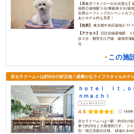
【看板犬ツキジローがお出迎え】
抜群◇築地駅３分/東銀座６分/築
全席ルーフトップのシーシャカフ
ありホテル内も充実！
住所
東京都中央区築地3-17-1
アクセス
日比谷線築地駅 １
歩３分 都営大江戸線 築地市場駅
分
この施
京セラドームへは約5分の好立地！緑豊かなライフスタイルホテ
ｈｏｔｅｌ ｉｔ．ｏ
ｎｍａｃｈｉ
フォトギャラリー
4.5
149件
京セラドームへは一駅・約5分の好
車で約25分と大変便利です。 ツ
別・独立洗面台仕様。 緑溢れるhote