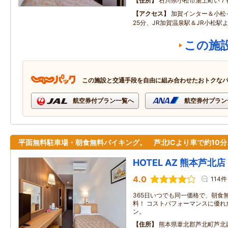
住所
石川県小松市湯上町い７
アクセス
加賀インター＆小松
25分、JR加賀温泉駅＆JR小松駅
この施
この施設と交通手段を自由に組み合わせたおトクな
航空券付プラン一覧へ
航空券付プラン
平面無料駐車場・朝食無料バイキング。 芦北ICより車で約10分
HOTEL AZ 熊本芦北店
4.0
114件
365日いつでも同一価格で、朝食無
料！ コストパフォーマンスに優れ
ン。
住所
熊本県葦北郡芦北町芦北