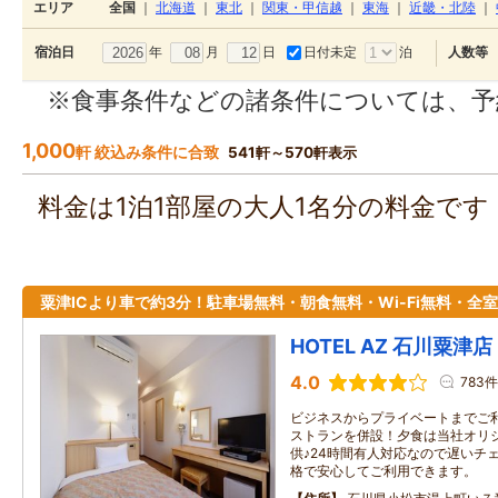
エリア
全国
｜
北海道
｜
東北
｜
関東・甲信越
｜
東海
｜
近畿・北陸
｜
年
月
日
日付未定
泊
宿泊日
人数等
※食事条件などの諸条件については、予
1,000
軒 絞込み条件に合致
541軒～570軒表示
料金は1泊1部屋の大人1名分の料金で
粟津ICより車で約3分！駐車場無料・朝食無料・Wi-Fi無料・全
HOTEL AZ 石川粟津店
4.0
783件
ビジネスからプライベートまでご
ストランを併設！夕食は当社オリ
供♪24時間有人対応なので遅いチ
格で安心してご利用できます。