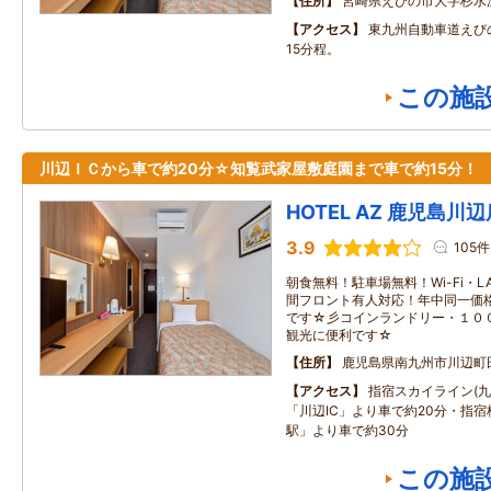
住所
宮崎県えびの市大字杉水流9
アクセス
東九州自動車道えび
15分程。
この施
川辺ＩＣから車で約20分☆知覧武家屋敷庭園まで車で約15分！
HOTEL AZ 鹿児島川辺
3.9
105件
朝食無料！駐車場無料！Wi-Fi・
間フロント有人対応！年中同一価
です☆彡コインランドリー・１０
観光に便利です☆
住所
鹿児島県南九州市川辺町
アクセス
指宿スカイライン(九
「川辺IC」より車で約20分・指
駅」より車で約30分
この施