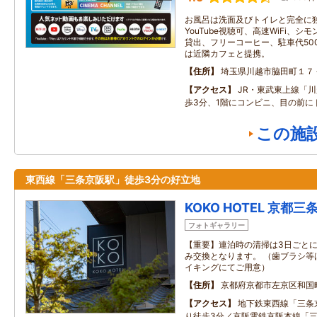
お風呂は洗面及びトイレと完全に独
YouTube視聴可、高速WiFi、
貸出、フリーコーヒー、駐車代50
は近隣カフェと提携。
住所
埼玉県川越市脇田町１７
アクセス
JR・東武東上線「
歩3分、1階にコンビニ、目の前に
この施
東西線「三条京阪駅」徒歩3分の好立地
KOKO HOTEL 京都三
フォトギャラリー
【重要】連泊時の清掃は3日ごと
み交換となります。 （歯ブラシ等
イキングにてご用意）
住所
京都府京都市左京区和国
アクセス
地下鉄東西線「三条
り徒歩3分／京阪電鉄京阪本線「三