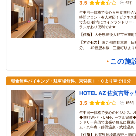
3.5
67件
年中同一価格で安心☆朝食無料☆Wi
時間フロント有人対応！ビジネス
で安心♪館内にコインランドリー
ランがあり便利です☆
住所
大分県豊後大野市三重町
アクセス
東九州自動車道 臼杵
分。 JR豊肥本線 三重町駅より車
この施
朝食無料バイキング・駐車場無料。東背振Ｉ・Ｃより車で10分
HOTEL AZ 佐賀吉野
3.5
156件
年中同一価格で安心のビジネスホ
◆無料Wi-Fi・LANケーブル完備
ンドリー完備で出張や観光に最適
ム・九年庵・嬉野温泉・武雄温泉
住所
佐賀県神埼郡吉野ヶ里町