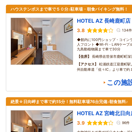
ハウステンボスまで車で５０分♪駐車場・朝食バイキング無料！
HOTEL AZ 長崎鹿町店
3.8
134件
◆館内に100円ショップ・コインラ
人フロント ◆Wi-Fi・LANケー
九島動植物園まで車で30分
住所
長崎県佐世保市鹿町町深
アクセス
松浦鉄道江迎鹿町駅
州自動車道「佐々IC」より車で約
この施
絶景☆日向岬まで車で約15分！無料駐車場76台完備♪朝食無料♪
HOTEL AZ 宮崎北日向
3.9
96件