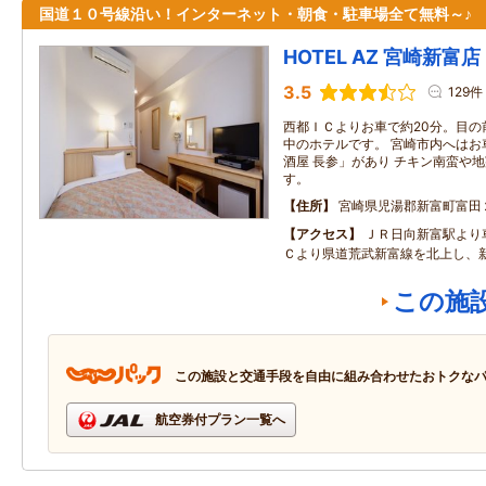
国道１０号線沿い！インターネット・朝食・駐車場全て無料～♪
HOTEL AZ 宮崎新富店
3.5
129件
西都ＩＣよりお車で約20分。目の
中のホテルです。 宮崎市内へはお車
酒屋 長参」があり チキン南蛮や
す。
住所
宮崎県児湯郡新富町富田
アクセス
ＪＲ日向新富駅より
Ｃより県道荒武新富線を北上し、
この施
この施設と交通手段を自由に組み合わせたおトクな
航空券付プラン一覧へ