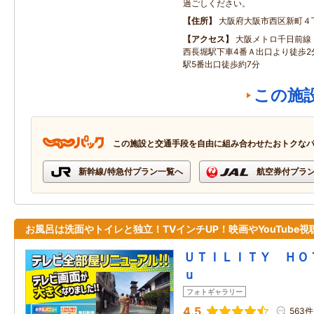
過ごしください。
住所
大阪府大阪市西区新町４
アクセス
大阪メトロ千日前線
西長堀駅下車4番Ａ出口より徒歩2
駅5番出口徒歩約7分
この施
この施設と交通手段を自由に組み合わせたおトクな
新幹線/特急付プラン一覧へ
航空券付プラ
お風呂は洗面やトイレと独立！TVインチUP！映画やYouTube視
ＵＴＩＬＩＴＹ ＨＯ
ｕ
フォトギャラリー
4.5
563件