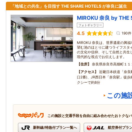
「地域との共生」を目指す THE SHARE HOTELS が奈良に誕生
MIROKU 奈良 by THE 
フォトギャラリー
4.5
190件
MIROKU 奈良は、世界遺産の興
望む池のほとりに建つライフスタ
の文化や信仰、そして自然と共生
現代的な視点でお伝えします。
住所
奈良県奈良市高畑町１１
アクセス
近畿日本鉄道「奈良駅
口2番)、JR西日本「奈良駅」徒歩約
クシーで約8分
この施
この施設と交通手段を自由に組み合わせたおトクな
新幹線/特急付プラン一覧へ
航空券付プラ