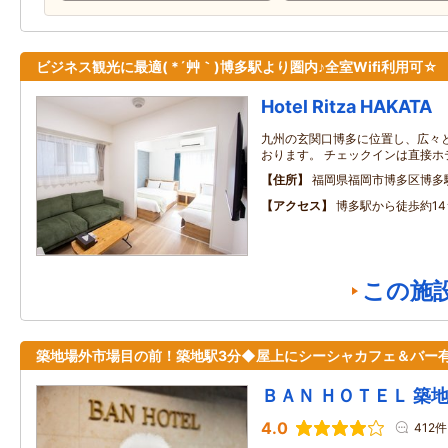
ビジネス観光に最適( *´艸｀)博多駅より圏内♪全室Wifi利用可☆
Hotel Ritza HAKATA
九州の玄関口博多に位置し、広々
おります。 チェックインは直接ホ
住所
福岡県福岡市博多区博多
アクセス
博多駅から徒歩約14
この施
築地場外市場目の前！築地駅3分◆屋上にシーシャカフェ＆バー
ＢＡＮ ＨＯＴＥＬ 築
4.0
412件