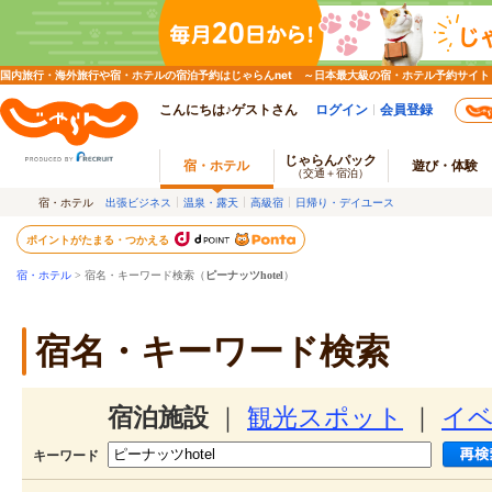
国内旅行・海外旅行や宿・ホテルの宿泊予約はじゃらんnet ～日本最大級の宿・ホテル予約サイト
こんにちは♪ゲストさん
ログイン
会員登録
じゃらんパック
宿・ホテル
遊び・体験
（交通＋宿泊）
宿・ホテル
出張ビジネス
温泉・露天
高級宿
日帰り・デイユース
ポイントがたまる・つかえる
宿・ホテル
> 宿名・キーワード検索（
ピーナッツhotel
）
宿名・キーワード検索
宿泊施設
｜
観光スポット
｜
イ
キーワード