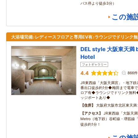
バス停より徒歩3分）
この施
大浴場完備♪レディースフロアと専用EV有♪ラウンジでドリンク無
DEL style 大阪東天満 b
Hotel
フォトギャラリー
4.4
866件
JR東西線「大阪天満宮」・地下鉄
番出口徒歩約1分◆梅田まで電車で
ロア有◆ラウンジでドリンク無料
ッジポートあり◆
住所
大阪府大阪市北区東天満
アクセス
JR東西線「大阪天満宮
Metro（地下鉄）谷町線・堺筋線
徒歩約1分！