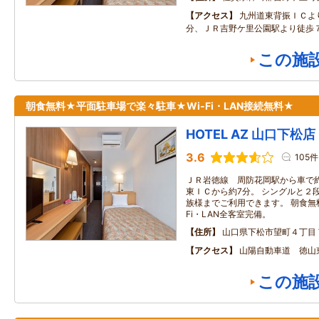
アクセス
九州道東背振ＩＣよ
分、ＪＲ吉野ケ里公園駅より徒歩
この施
朝食無料★平面駐車場で楽々駐車★Wi-Fi・LAN接続無料★
HOTEL AZ 山口下松店
3.6
105件
ＪＲ岩徳線 周防花岡駅から車で約
東ＩＣから約7分。 シングルと２
族様までご利用できます。 朝食無
Fi・LAN全客室完備。
住所
山口県下松市望町４丁目
アクセス
山陽自動車道 徳山
この施