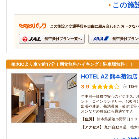
この施
この施設と交通手段を自由に組み合わせたおトクな
航空券付プラン一覧へ
航空券付プラン
植木ICより車で約17分！朝食無料バイキング！駐車場無料！！
HOTEL AZ 熊本菊池店
3.9
118件
年中同一価格で安心のビジネスホ
ント、コインランドリー、100円シ
出張や連泊、菊池温泉・菊池渓谷
オンなどの観光にも最適です☆
住所
熊本県菊池市野間口１０
アクセス
九州自動車道 植木I