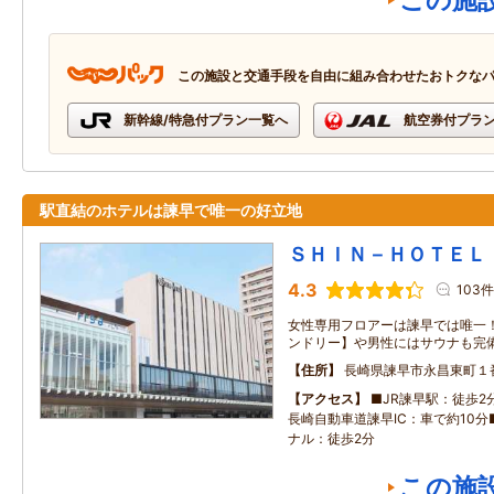
この施
この施設と交通手段を自由に組み合わせたおトクな
新幹線/特急付プラン一覧へ
航空券付プラ
駅直結のホテルは諫早で唯一の好立地
ＳＨＩＮ－ＨＯＴＥＬ
4.3
103件
女性専用フロアーは諫早では唯一
ンドリー】や男性にはサウナも完
住所
長崎県諫早市永昌東町１
アクセス
■JR諫早駅：徒歩2分（
長崎自動車道諫早IC：車で約10
ナル：徒歩2分
この施