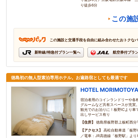
り徒歩6分
この施
この施設と交通手段を自由に組み合わせたおトクな
新幹線/特急付プラン一覧へ
航空券付プラ
徳島初の無人型素泊専用ホテル。お遍路宿としても最適です
HOTEL MORIMOTOY
宿泊者用のコインランドリーや各
グルームなど共有スペースが充実
観光でのお泊りに！板野ICより車
出しサービス有り
住所
徳島県板野郡上板町西分字
アクセス
高松自動車道「板野IC
／電車：JR高徳線「板野駅」より