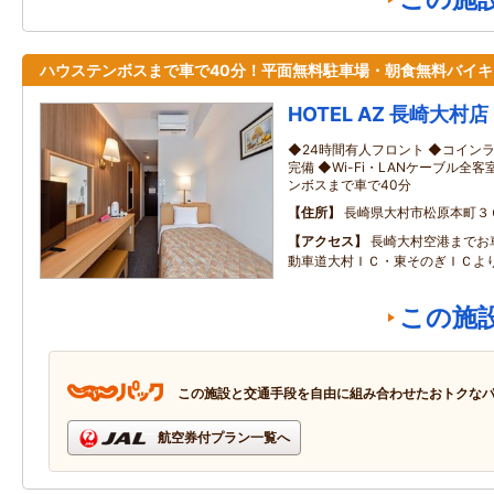
ハウステンボスまで車で40分！平面無料駐車場・朝食無料バイキ
HOTEL AZ 長崎大村店
◆24時間有人フロント ◆コインラ
完備 ◆Wi-Fi・LANケーブル全
ンボスまで車で40分
住所
長崎県大村市松原本町３
アクセス
長崎大村空港までお
動車道大村ＩＣ・東そのぎＩＣよ
この施
この施設と交通手段を自由に組み合わせたおトクな
航空券付プラン一覧へ