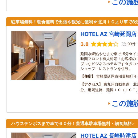
この施
駐車場無料！朝食無料で出張や観光に便利☆北川ＩＣより車で8
HOTEL AZ 宮崎延岡店
3.8
93件
延岡水郷鮎やなまで車で15分☆イ
時間フロント有人対応！お客様の
ブルなビジネスホテルです☆彡コ
ショップ・レストランを併設。
住所
宮崎県延岡市稲葉崎町４
アクセス
東九州自動車道 北
分。延岡道路 延岡ＩＣ（ＪＣＴ）
この施
ハウステンボスまで車で６０分！普通車駐車場無料・朝食無料♪
HOTEL AZ 長崎時津店