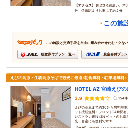
アクセス
国道3号線沿い、芦
分 佐敷駅よりお車にて約２分
この施
この施設と交通手段を自由に組み合わせたおトクな
航空券付プラン一覧へ
航空券付プラン
えびの高原・生駒高原そばで観光に最適♪朝食無料・駐車場無料♪
HOTEL AZ 宮崎えびの
3.9
154件
えびの高原まで約30分☆無料駐車
ット接続無料！フロント24時間有
レストラン併設♪2段ベットのお部
光・合宿にも便利です☆