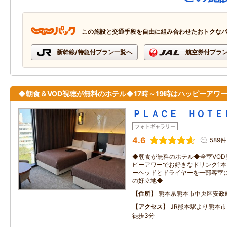
この施設と交通手段を自由に組み合わせたおトクな
新幹線/特急付プラン一覧へ
航空券付プラ
◆朝食＆VOD視聴が無料のホテル◆17時～19時はハッピーアワ
ＰＬＡＣＥ ＨＯＴＥ
フォトギャラリー
4.6
589件
◆朝食が無料のホテル◆全室VOD
ピーアワーでお好きなドリンク1本
ーヘッドとドライヤーを一部客室
の好立地◆
住所
熊本県熊本市中央区安政
アクセス
JR熊本駅より熊本
徒歩3分