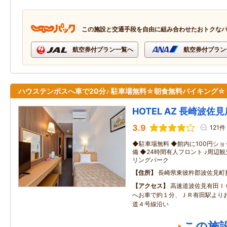
この施設と交通手段を自由に組み合わせたおトクな
航空券付プラン一覧へ
航空券付プラン
ハウステンボスへ車で20分♪ 駐車場無料☆朝食無料バイキング
HOTEL AZ 長崎波佐見
3.9
121件
◆駐車場無料 ◆館内に100円シ
備 ◆24時間有人フロント ♪周辺
リングパーク
住所
長崎県東彼杵郡波佐見町
アクセス
高速道波佐見有田Ｉ
へお車で約１分、ＪＲ有田駅より
道４号線沿い
この施