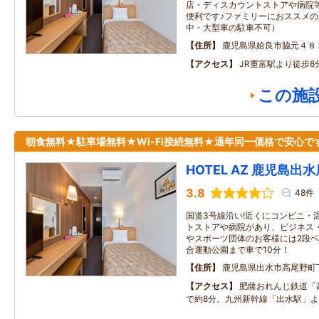
店・ディスカウントストアや病院
便利です♪ファミリーにおススメの
中・大型車の駐車不可）
住所
鹿児島県姶良市脇元４８
アクセス
JR重富駅より徒歩8
この施
朝食無料★駐車場無料★Wi-Fi接続無料★通年同一価格で安心で
HOTEL AZ 鹿児島出水
3.8
48件
国道3号線沿い!近くにコンビニ・
トストアや病院があり、ビジネス
やスポーツ団体のお客様には2段
合運動公園まで車で10分！
住所
鹿児島県出水市高尾野町
アクセス
肥薩おれんじ鉄道「
で約8分。九州新幹線「出水駅」よ