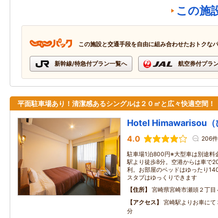
この施
この施設と交通手段を自由に組み合わせたおトクな
新幹線/特急付プラン一覧へ
航空券付プラ
平面駐車場あり！清潔感あるシングルは２０㎡と広々快適空間！
Hotel Himawaris
4.0
206件
駐車場1泊800円※大型車は別途
駅より徒歩8分。空港からは車で2
利。お部屋のベッドはゆったり14
スタブはゆっくりできます
住所
宮崎県宮崎市瀬頭２丁目
アクセス
宮崎駅よりお車にて
分