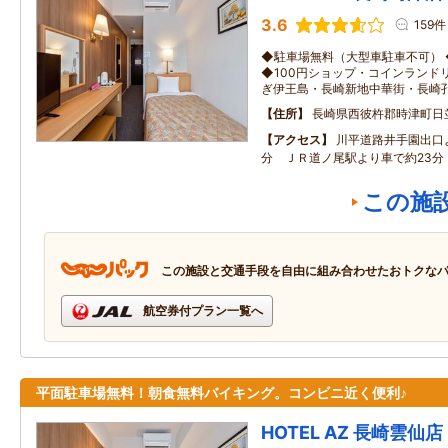
3.6
159件
◆駐車場無料（大型車駐車不可） 
◆100円ショップ・コインランドリ
ぎ伊王島・長崎新地中華街・長崎
住所
長崎県西彼杵郡時津町日
アクセス
川平道路井手園出口
分 ＪＲ道ノ尾駅より車で約23分
この施
この施設と交通手段を自由に組み合わせたおトクな
航空券付プラン一覧へ
平面駐車場無料！朝食無料バイキング。コンビニ近く便利♪
HOTEL AZ 長崎雲仙店