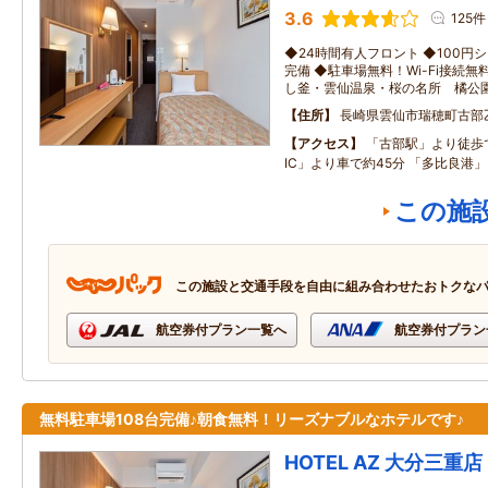
3.6
125件
◆24時間有人フロント ◆100円
完備 ◆駐車場無料！Wi-Fi接続無
し釜・雲仙温泉・桜の名所 橘公
住所
長崎県雲仙市瑞穂町古部
アクセス
「古部駅」より徒歩
IC」より車で約45分 「多比良港
この施
この施設と交通手段を自由に組み合わせたおトクな
航空券付プラン一覧へ
航空券付プラン
無料駐車場108台完備♪朝食無料！リーズナブルなホテルです♪
HOTEL AZ 大分三重店