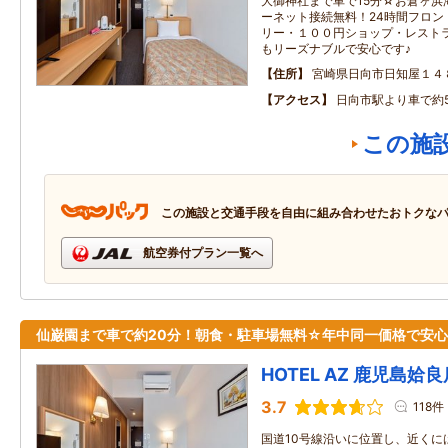
大御神社まで車で15分☆お倉ヶ浜
ーネット接続無料！24時間フロン
リー・１００円ショップ・レスト
もリーズナブルで安心です♪
住所
宮崎県日向市日知屋１４
アクセス
日向市駅より車で約
この施
この施設と交通手段を自由に組み合わせたおトクな
航空券付プラン一覧へ
仙巌園まで車で約20分！朝食・駐車場無料☆年中同一価格で安
HOTEL AZ 鹿児島姶良
3.7
118件
国道10号線沿いに位置し、近くに