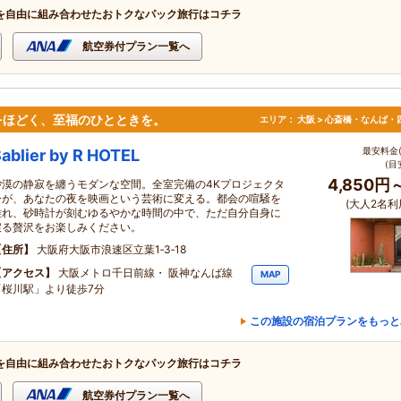
を自由に組み合わせたおトクなパック旅行はコチラ
航空券付プラン一覧へ
をほどく、至福のひとときを。
エリア：
大阪 > 心斎橋・なんば・
最安料金(
ablier by R HOTEL
(目
4,850円
砂漠の静寂を纏うモダンな空間。全室完備の4Kプロジェクタ
ーが、あなたの夜を映画という芸術に変える。都会の喧騒を
(大人2名利
離れ、砂時計が刻むゆるやかな時間の中で、ただ自分自身に
戻る贅沢をお楽しみください。
住所
大阪府大阪市浪速区立葉1‐3‐18
アクセス
大阪メトロ千日前線・ 阪神なんば線
MAP
「桜川駅」より徒歩7分
この施設の宿泊プランをもっと
を自由に組み合わせたおトクなパック旅行はコチラ
航空券付プラン一覧へ