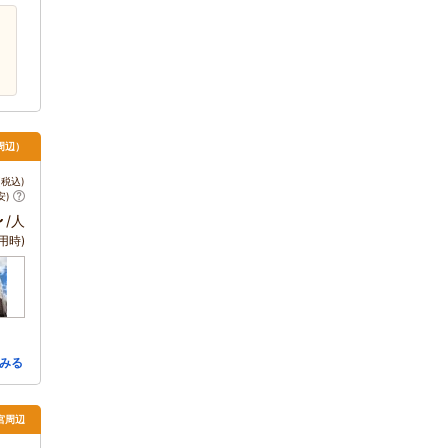
周辺）
税込)
安)
～
/人
用時)
みる
宮周辺