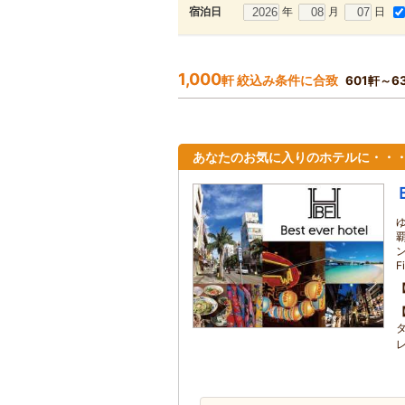
年
月
日
宿泊日
1,000
軒 絞込み条件に合致
601軒～6
あなたのお気に入りのホテルに・・