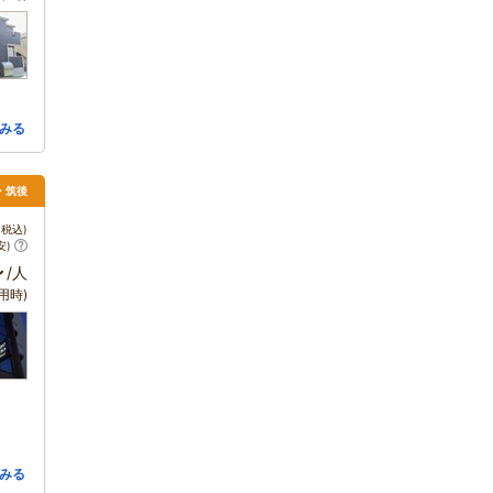
みる
・筑後
税込)
安)
～
/人
用時)
みる