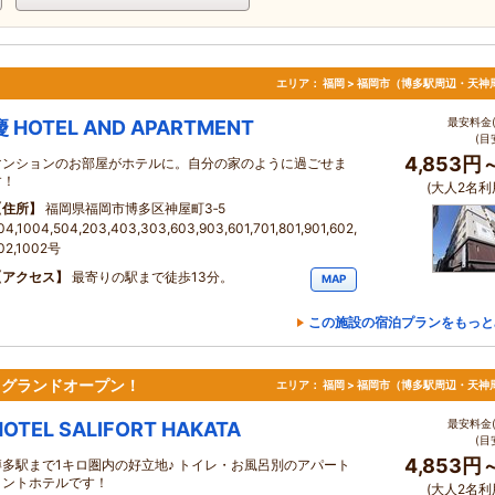
エリア：
福岡 > 福岡市（博多駅周辺・天神
最安料金(
慶 HOTEL AND APARTMENT
(目
4,853円
マンションのお部屋がホテルに。自分の家のように過ごせま
す！
(大人2名利
住所
福岡県福岡市博多区神屋町3‐5
04,1004,504,203,403,303,603,903,601,701,801,901,602,
02,1002号
アクセス
最寄りの駅まで徒歩13分。
MAP
この施設の宿泊プランをもっと
月グランドオープン！
エリア：
福岡 > 福岡市（博多駅周辺・天神
最安料金(
HOTEL SALIFORT HAKATA
(目
4,853円
博多駅まで1キロ圏内の好立地♪ トイレ・お風呂別のアパート
メントホテルです！
(大人2名利