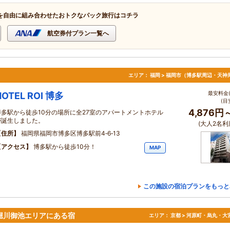
を自由に組み合わせたおトクなパック旅行はコチラ
航空券付プラン一覧へ
エリア：
福岡 > 福岡市（博多駅周辺・天神
最安料金(
HOTEL ROI 博多
(目
4,876円
博多駅から徒歩10分の場所に全27室のアパートメントホテル
が誕生しました。
(大人2名利
住所
福岡県福岡市博多区博多駅前4‐6‐13
アクセス
博多駅から徒歩10分！
MAP
この施設の宿泊プランをもっと
堀川御池エリアにある宿
エリア：
京都 > 河原町・烏丸・大