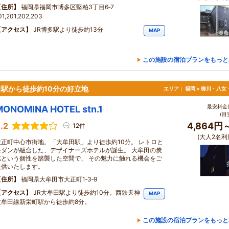
住所
福岡県福岡市博多区堅粕3丁目6‐7
01,201,202,203
アクセス
JR博多駅より徒歩約13分
MAP
この施設の宿泊プランをもっと
牟田駅から徒歩約10分の好立地
エリア：
福岡 > 柳川・八女
最安料金(
MONOMINA HOTEL stn.1
(目
.2
4,864円
12件
(大人2名利
大正町中心市街地。「大牟田駅」より徒歩約10分。 レトロと
モダンが融合した、デザイナーズホテルが誕生。 大牟田の炭
鉱という個性を踏襲した空間で、 その魅力に触れる機会をご
提供いたします。
住所
福岡県大牟田市大正町1‐3‐9
アクセス
JR大牟田駅より徒歩約10分。西鉄天神
MAP
大牟田線新栄町駅から徒歩約8分。
この施設の宿泊プランをもっと