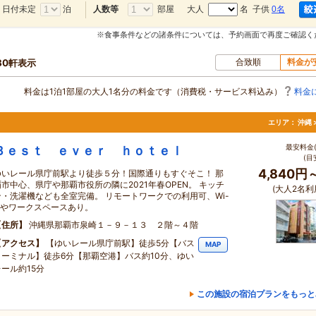
日付未定
泊
部屋
大人
名 子供
0名
人数等
※食事条件などの諸条件については、予約画面で再度ご確認く
合致順
料金が
30軒表示
料金は1泊1部屋の大人1名分の料金です（消費税・サービス料込み）
料金
・
エリア：
沖縄 
最安料金(
Ｂｅｓｔ ｅｖｅｒ ｈｏｔｅｌ
(目
4,840円
ゆいレール県庁前駅より徒歩５分！国際通りもすぐそこ！ 那
覇市中心、県庁や那覇市役所の隣に2021年春OPEN。 キッチ
(大人2名利
ン・洗濯機なども全室完備。 リモートワークでの利用可、Wi-
Fiやワークスペースあり。
住所
沖縄県那覇市泉崎１－９－１３ ２階～４階
アクセス
【ゆいレール県庁前駅】徒歩5分【バス
MAP
ターミナル】徒歩6分【那覇空港】バス約10分、ゆい
レール約15分
この施設の宿泊プランをもっと