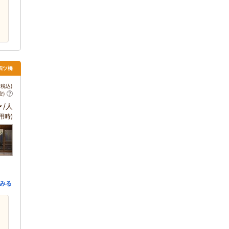
四ツ橋
税込)
安)
～
/人
用時)
みる