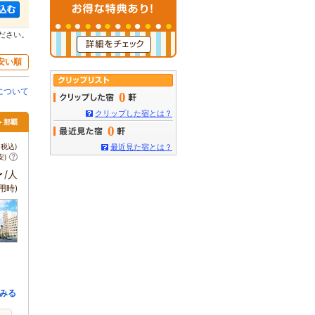
ださい。
安い順
について
0
クリップした宿とは？
> 那覇
0
税込)
最近見た宿とは？
安)
～
/人
用時)
みる