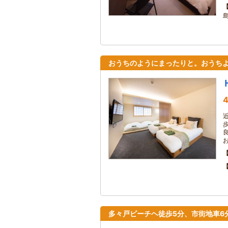
おうちのようにまったりと。おうち
4
多々戸ビーチヘ徒歩5分、市街地車6