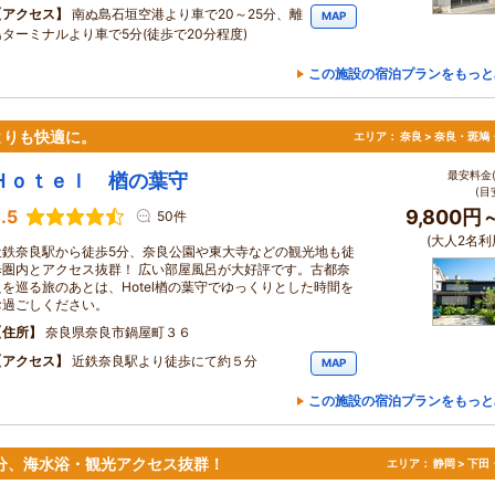
アクセス
南ぬ島石垣空港より車で20～25分、離
MAP
島ターミナルより車で5分(徒歩で20分程度)
この施設の宿泊プランをもっと
よりも快適に。
エリア：
奈良 > 奈良・斑鳩
最安料金(
Ｈｏｔｅｌ 楢の葉守
(目
.5
9,800円
50件
(大人2名利
近鉄奈良駅から徒歩5分、奈良公園や東大寺などの観光地も徒
歩圏内とアクセス抜群！ 広い部屋風呂が大好評です。古都奈
良を巡る旅のあとは、Hotel楢の葉守でゆっくりとした時間を
お過ごしください。
住所
奈良県奈良市鍋屋町３６
アクセス
近鉄奈良駅より徒歩にて約５分
MAP
この施設の宿泊プランをもっと
分、海水浴・観光アクセス抜群！
エリア：
静岡 > 下