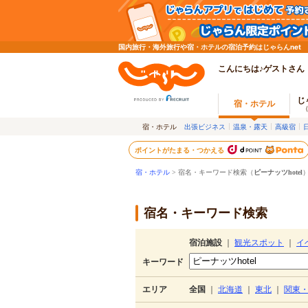
国内旅行・海外旅行や宿・ホテルの宿泊予約はじゃらんnet
こんにちは♪ゲストさん
じ
宿・ホテル
宿・ホテル
出張ビジネス
温泉・露天
高級宿
ポイントがたまる・つかえる
宿・ホテル
> 宿名・キーワード検索（
ピーナッツhotel
宿名・キーワード検索
宿泊施設
｜
観光スポット
｜
イ
キーワード
エリア
全国
｜
北海道
｜
東北
｜
関東