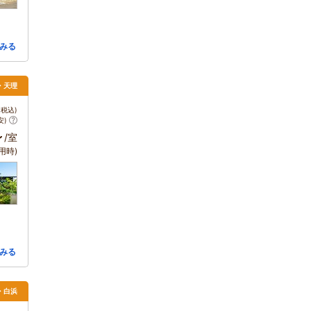
みる
・天理
税込)
安)
～
/室
用時)
みる
田・白浜