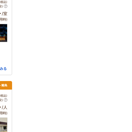
税込)
安)
～
/室
用時)
みる
> 離島
税込)
安)
～
/人
用時)