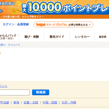
 ～日本最大級の宿・ホテル予約サイト～
ログイン
会員登録
お得な特典をみる
ゃらんパック
遊び・体験
観光ガイド
レンタカー
航空券
（交通＋宿泊）
日帰り・デイユース
）
ベント
・甲信越
｜
東海
｜
近畿・北陸
｜
中国・四国
｜
九州・沖縄