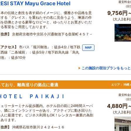
最安料金(
ESI STAY Mayu Grace Hotel
(目
9,756円
日本の伝統と創生を表す絹のイメージに、優雅さや品格を意
味する「グレイス」を重ねたその名に見合うよう、琳派の作
(大人2名利
画を彷彿とさせる豪華なロビーと、ゆったりとお寛ぎいただ
ける客室をご用意しております。
住所
京都府京都市中京区小川通御池下る壺屋町４５７－
２
アクセス
市バス「堀川御池」：徒歩4分 / 地下鉄
MAP
東西線「二条城前」：徒歩5分 / 地下鉄烏丸線「烏丸
御池」：徒歩10分
この施設の宿泊プランをもっと
しており、離島巡りの拠点に最適
エリア：
沖縄 
最安料金(
ＨＯＴＥＬ ＰＡＩＫＡＪＩ
(目
4,880円
フェリーターミナル徒歩圏内。ホテル目の前に24時間スーパ
ー、隣にコインランドリーがあり、アクティブに動き回りた
(大人2名利
い人に最適です。ビジネス利用もOK！レンタカー兼業の為割
引あります。
住所
沖縄県石垣市新川２４２４―１６