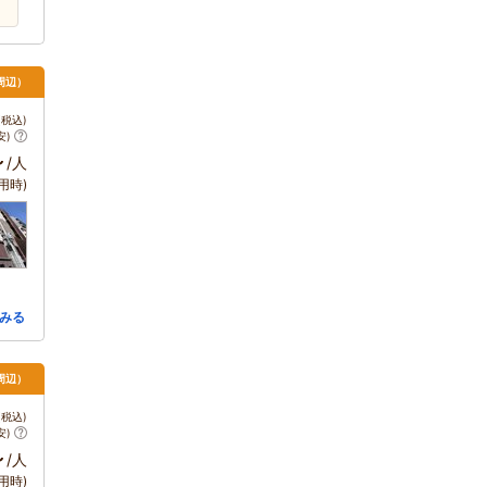
周辺）
税込)
安)
～
/人
用時)
みる
周辺）
税込)
安)
～
/人
用時)