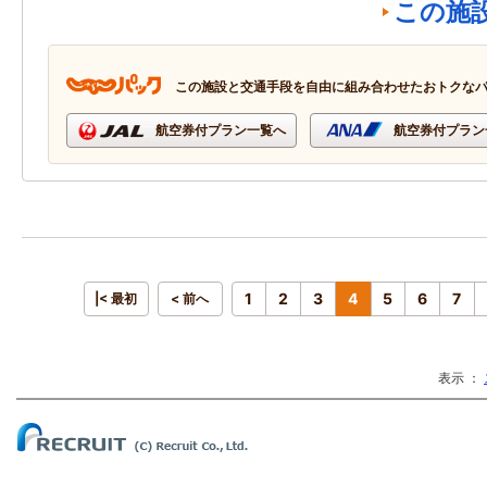
この施
この施設と交通手段を自由に組み合わせたおトクな
航空券付プラン一覧へ
航空券付プラン
1
2
3
4
5
6
7
|< 最初
< 前へ
表示 ：