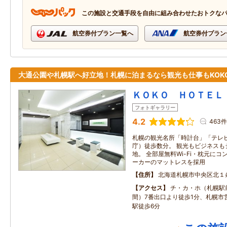
この施設と交通手段を自由に組み合わせたおトクな
航空券付プラン一覧へ
航空券付プラン
大通公園や札幌駅へ好立地！札幌に泊まるなら観光も仕事もKOK
ＫＯＫＯ ＨＯＴＥＬ
フォトギャラリー
4.2
463件
札幌の観光名所「時計台」「テレ
庁）徒歩数分。 観光もビジネスも
地。 全部屋無料Wi-Fi・枕元に
ーカーのマットレスを採用
住所
北海道札幌市中央区北１
アクセス
チ・カ・ホ（札幌駅
間）7番出口より徒歩1分、札幌市
駅徒歩6分