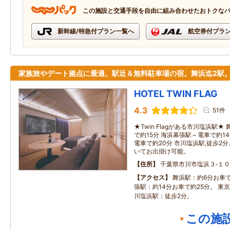
この施設と交通手段を自由に組み合わせたおトクな
新幹線/特急付プラン一覧へ
航空券付プラ
家族旅やデート拠点に最適。駅近＆無料駐車場の宿。舞浜迄2駅
HOTEL TWIN FLAG
4.3
51件
★Twin Flagがある市川塩浜駅
で約15分 海浜幕張駅～電車で約1
電車で約20分 市川塩浜駅,徒歩2
いてお出掛け可能。
住所
千葉県市川市塩浜３‐１０
アクセス
舞浜駅：約6分お車で
張駅：約14分お車で約25分。 東京
川塩浜駅：徒歩2分。
この施