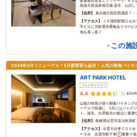
家族風呂全室エアウィーヴ・６５型
黒湯天然温泉場完備 是非、お試し
住所
東京都大田区西蒲田７－
アクセス
ＪＲ蒲田駅西口を出
手ビルに当館電光看板ありそのビ
地を真っ直ぐ
この施
2024年3月リニューアル！5月新客室も誕生！人気の朝食バイキ
ART PARK HOTEL
フォトギャラリー
4.4
830
山陰の味覚が揃う朝食バイキングが
ーアルで快適に、5月にはジャグ
ト」誕生。出雲観光の拠点に最適
住所
島根県出雲市塩冶有原町
アクセス
出雲大社車で２０分
ー５分 出雲市駅下車①番乗り場