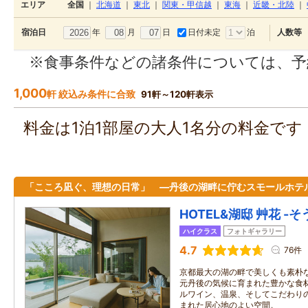
エリア
全国
｜
北海道
｜
東北
｜
関東・甲信越
｜
東海
｜
近畿・北陸
｜
年
月
日
日付未定
泊
宿泊日
人数等
※食事条件などの諸条件については、予
1,000
軒 絞込み条件に合致
91軒～120軒表示
料金は1泊1部屋の大人1名分の料金で
「こころ凪ぐ、理想の日常」 ―丹後の湖畔に佇むスモールホテ
HOTEL&湖邸 艸花 -そ
ハイクラス
フォトギャラリー
4.7
76件
京都最大の湖の畔で美しくも素朴
元丹後の気候に育まれた豊かな食
ルワイン、温泉、そしてこだわり
まれた居心地のよい空間。