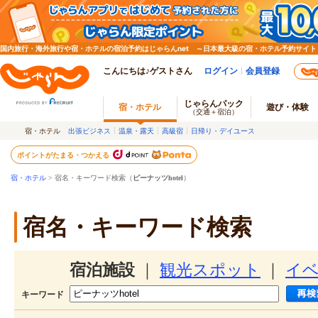
国内旅行・海外旅行や宿・ホテルの宿泊予約はじゃらんnet ～日本最大級の宿・ホテル予約サイト
こんにちは♪ゲストさん
ログイン
会員登録
じゃらんパック
宿・ホテル
遊び・体験
（交通＋宿泊）
宿・ホテル
出張ビジネス
温泉・露天
高級宿
日帰り・デイユース
ポイントがたまる・つかえる
宿・ホテル
> 宿名・キーワード検索（
ピーナッツhotel
）
宿名・キーワード検索
宿泊施設
｜
観光スポット
｜
イ
キーワード