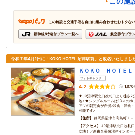
この施
この施設と交通手段を自由に組み合わせたおトクな
新幹線/特急付プラン一覧へ
航空券付プラ
令和７年4月1日に「KOKO HOTEL 沼津駅前」と改名いたしまし
ＫＯＫＯ ＨＯＴＥＬ
フォトギャラリー
4.2
1,870
★JR沼津駅北口改札口より徒歩2
地♪ ★シングルルームは13㎡のゆ
アツの朝定食が自慢♪和食・洋食
可能です♪
住所
静岡県沼津市高島町７－
アクセス
JR沼津駅北口改札
立地！／新東名長泉沼津インター