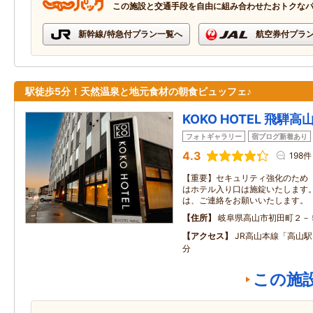
この施設と交通手段を自由に組み合わせたおトクな
新幹線/特急付プラン一覧へ
航空券付プラ
駅徒歩5分！天然温泉と地元食材の朝食ビュッフェ♪
KOKO HOTEL 飛騨高
フォトギャラリー
宿ブログ新着あり
4.3
198件
【重要】セキュリティ強化のため「2
はホテル入り口は施錠いたします。
は、ご連絡をお願いいたします。
住所
岐阜県高山市初田町２－
アクセス
JR高山本線「高山
分
この施