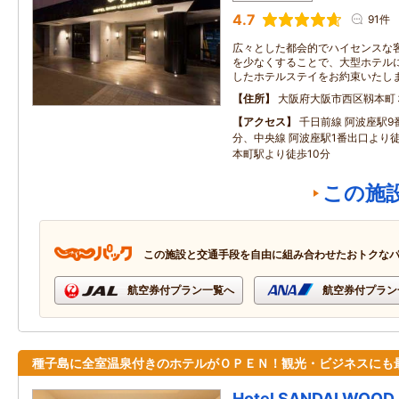
4.7
91件
広々とした都会的でハイセンスな客
を少なくすることで、大型ホテル
したホテルステイをお約束いたし
住所
大阪府大阪市西区靱本町
アクセス
千日前線 阿波座駅9
分、中央線 阿波座駅1番出口より
本町駅より徒歩10分
この施
この施設と交通手段を自由に組み合わせたおトクな
航空券付プラン一覧へ
航空券付プラン
種子島に全室温泉付きのホテルがＯＰＥＮ！観光・ビジネスにも
Hotel SANDALWOOD