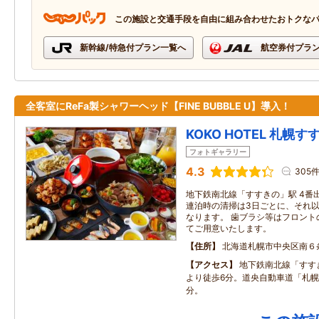
この施設と交通手段を自由に組み合わせたおトクな
新幹線/特急付プラン一覧へ
航空券付プラ
全客室にReFa製シャワーヘッド【FINE BUBBLE U】導入！
KOKO HOTEL 札幌す
フォトギャラリー
4.3
305
地下鉄南北線「すすきの」駅 4番
連泊時の清掃は3日ごとに、それ
なります。 歯ブラシ等はフロント
てご用意いたします。
住所
北海道札幌市中央区南６
アクセス
地下鉄南北線「すす
より徒歩6分。道央自動車道「札幌南
分。