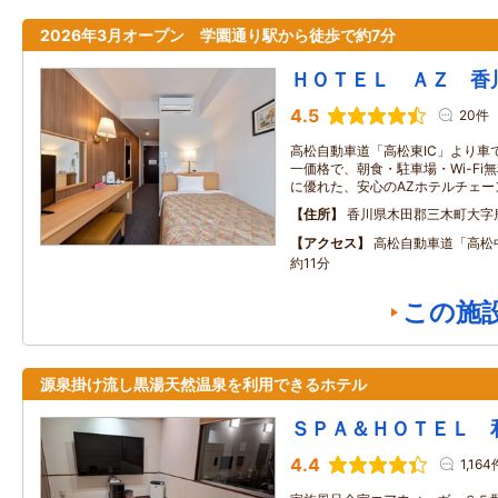
2026年3月オープン 学園通り駅から徒歩で約7分
ＨＯＴＥＬ ＡＺ 香
4.5
20件
高松自動車道「高松東IC」より車で
一価格で、朝食・駐車場・Wi-Fi
に優れた、安心のAZホテルチェー
住所
香川県木田郡三木町大字
アクセス
高松自動車道「高松
約11分
この施
源泉掛け流し黒湯天然温泉を利用できるホテル
ＳＰＡ＆ＨＯＴＥＬ 
4.4
1,164