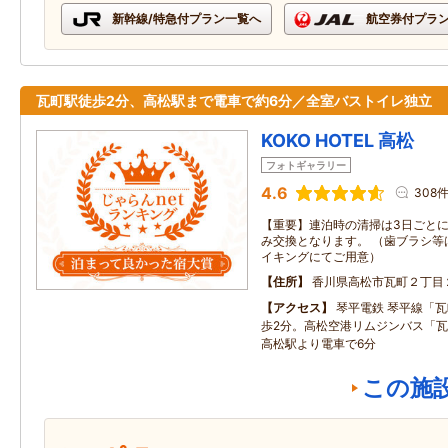
新幹線/特急付プラン一覧へ
航空券付プラ
瓦町駅徒歩2分、高松駅まで電車で約6分／全室バストイレ独立
KOKO HOTEL 高松
フォトギャラリー
4.6
308
【重要】連泊時の清掃は3日ごと
み交換となります。 （歯ブラシ等
イキングにてご用意）
住所
香川県高松市瓦町２丁目
アクセス
琴平電鉄 琴平線「
歩2分。高松空港リムジンバス「瓦
高松駅より電車で6分
この施