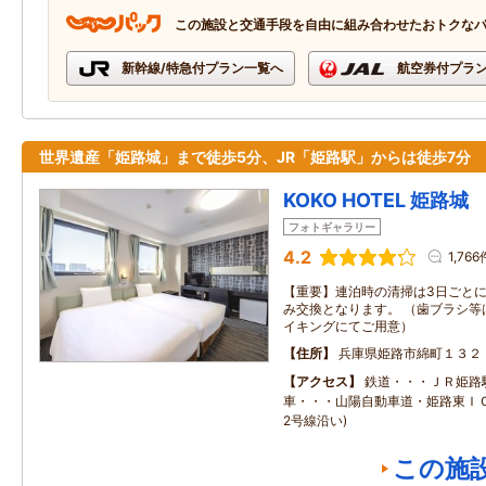
この施設と交通手段を自由に組み合わせたおトクな
新幹線/特急付プラン一覧へ
航空券付プラ
世界遺産「姫路城」まで徒歩5分、JR「姫路駅」からは徒歩7分
KOKO HOTEL 姫路城
フォトギャラリー
4.2
1,766
【重要】連泊時の清掃は3日ごと
み交換となります。 （歯ブラシ等
イキングにてご用意）
住所
兵庫県姫路市綿町１３２
アクセス
鉄道・・・ＪＲ姫路
車・・・山陽自動車道・姫路東ＩＣ
2号線沿い)
この施