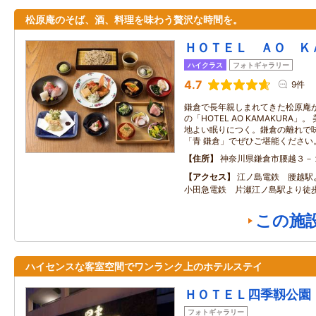
松原庵のそば、酒、料理を味わう贅沢な時間を。
ＨＯＴＥＬ ＡＯ Ｋ
ハイクラス
フォトギャラリー
4.7
9件
鎌倉で長年親しまれてきた松原庵が
の「HOTEL AO KAMAKURA
地よい眠りにつく。鎌倉の離れで
「青 鎌倉」でぜひご堪能ください
住所
神奈川県鎌倉市腰越３－
アクセス
江ノ島電鉄 腰越
小田急電鉄 片瀬江ノ島駅より徒歩
この施
ハイセンスな客室空間でワンランク上のホテルステイ
ＨＯＴＥＬ四季靱公園
フォトギャラリー