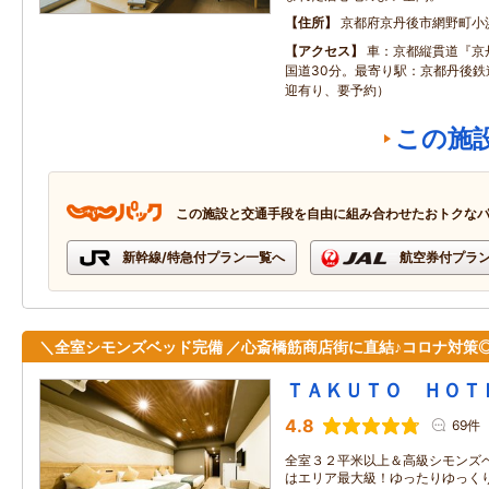
住所
京都府京丹後市網野町小
アクセス
車：京都縦貫道『京
国道30分。最寄り駅：京都丹後鉄
迎有り、要予約）
この施
この施設と交通手段を自由に組み合わせたおトクな
新幹線/特急付プラン一覧へ
航空券付プラ
＼全室シモンズベッド完備 ／心斎橋筋商店街に直結♪コロナ対策
ＴＡＫＵＴＯ ＨＯＴ
4.8
69件
全室３２平米以上＆高級シモンズベ
はエリア最大級！ゆったりゆっくり