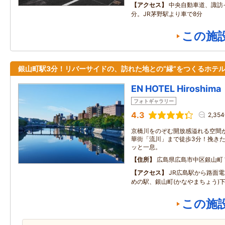
アクセス
中央自動車道、諏訪
分。JR茅野駅より車で8分
この施
銀山町駅3分！リバーサイドの、訪れた地との“縁”をつくるホテ
EN HOTEL Hiroshima
フォトギャラリー
4.3
2,35
京橋川をのぞむ開放感溢れる空間
華街「流川」まで徒歩3分！挽き
ッと一息。
住所
広島県広島市中区銀山町
アクセス
JR広島駅から路面電車
めの駅、銀山町(かなやまちょう)
この施