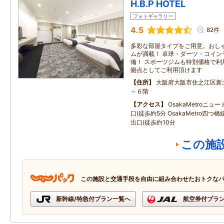
H.B.P HOTEL
フォトギャラリー
4.5
82件
多彩な部屋タイプをご用意。おし
ムが満載！ 卓球・ダーツ・コイン
備！ スポーツジムも特別価格で利
拠点としてご利用頂けます
住所
大阪府大阪市住之江区新
～６階
アクセス
OsakaMetroニュ
口)徒歩約5分 OsakaMetro四つ
出口)徒歩約10分
この施
この施設と交通手段を自由に組み合わせたおトクな
新幹線/特急付プラン一覧へ
航空券付プラ