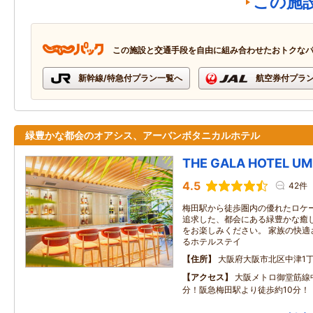
この施
この施設と交通手段を自由に組み合わせたおトクな
新幹線/特急付プラン一覧へ
航空券付プラ
緑豊かな都会のオアシス、アーバンボタニカルホテル
THE GALA HOTEL U
4.5
42件
梅田駅から徒歩圏内の優れたロケ
追求した、都会にある緑豊かな癒
をお楽しみください。 家族の快適
るホテルステイ
住所
大阪府大阪市北区中津1丁目
アクセス
大阪メトロ御堂筋線
分！阪急梅田駅より徒歩約10分！