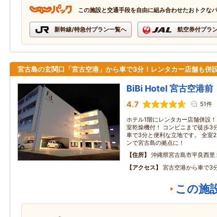
この施設と交通手段を自由に組み合わせたおトクな
新幹線/特急付プラン一覧へ
航空券付プラ
宮古島の玄関口「宮古空港」から車で3分！レンタカー店舗も併
BiBi Hotel 宮古空港前
4.7
51件
ホテル1階にレンタカー店舗併設！ ◆
室乾燥機付！ コンビニまで徒歩3
車で3分と便利な立地です。 全室
ンで宮古島の拠点に！
住所
沖縄県宮古島市平良西里
アクセス
宮古空港から車で3
この施