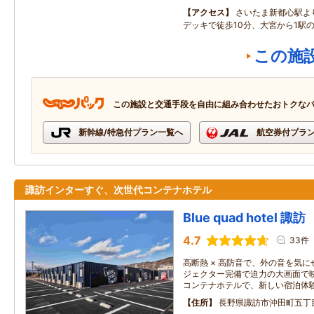
アクセス
さいたま新都心駅よ
デッキで徒歩10分、大宮から1駅の
この施
この施設と交通手段を自由に組み合わせたおトクな
新幹線/特急付プラン一覧へ
航空券付プラ
諏訪インターすぐ、次世代コンテナホテル
Blue quad hotel 諏訪
4.7
33件
高断熱 × 高防音で、外の音を気
ジェクター完備で迫力の大画面で
コンテナホテルで、新しい宿泊体
住所
長野県諏訪市沖田町五丁目