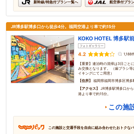
新幹線/特急付プラン一覧へ
航空券付プラ
JR博多駅博多口から徒歩4分。福岡空港より車で約15分
KOKO HOTEL 博多駅
フォトギャラリー
4.2
1,188
【重要】連泊時の清掃は3日ごと
み交換となります。 （歯ブラシ等
イキングにてご用意）
住所
福岡県福岡市博多区博多
アクセス
JR博多駅博多口か
港より車で約15分。
この施
この施設と交通手段を自由に組み合わせたおトクな