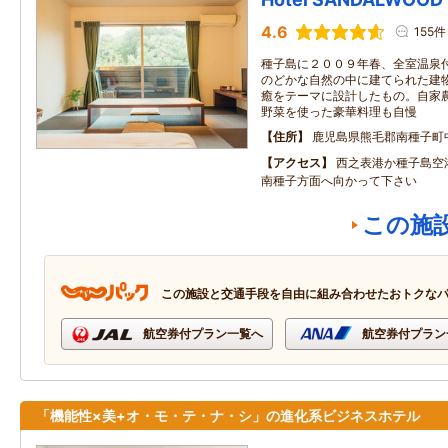
4.6
155件
種子島に２００９年春、全室温泉
のどかな自然の中に建てられた建
癒をテーマに設計したもの。自家
野菜を使った豪華料理も自慢
住所
鹿児島県熊毛郡南種子町
アクセス
西之表港か種子島空
南種子方面へ向かって下さい
この施
この施設と交通手段を自由に組み合わせたおトクな
航空券付プラン一覧へ
航空券付プラン
「機能性×美+オ・モ・テ・ナ・シ」の進化系ビジネスホテル