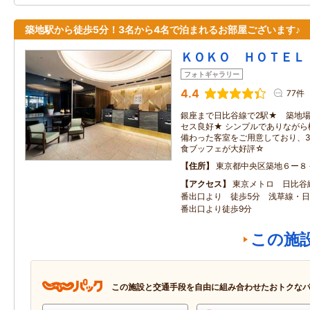
築地駅から徒歩5分！3名から4名で泊まれるお部屋ございます♪
ＫＯＫＯ ＨＯＴＥＬ
フォトギャラリー
4.4
77件
銀座まで日比谷線で2駅★ 築地
セス良好★ シンプルでありなが
備わった客室をご用意しており、
食ブッフェが大好評☆
住所
東京都中央区築地６ー８
アクセス
東京メトロ 日比谷
番出口より 徒歩5分 浅草線・日比
番出口より徒歩9分
この施
この施設と交通手段を自由に組み合わせたおトクな