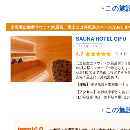
この施
全客室に個室サウナと水風呂、屋上には外気浴スペースがありま
SAUNA HOTEL GIFU
フォトギャラリー
4.7
31件
【全個室にサウナ・水風呂付】１階
※お1人様ワンオーダー制となりま
室温110℃まで自由に設定できる
完備！屋上には外気浴あり。
住所
岐阜県岐阜市殿町一丁目
アクセス
名鉄岐阜駅から徒歩1
口から徒歩18分（無料駐車場6台
この施
この施設と交通手段を自由に組み合わせたおトクな