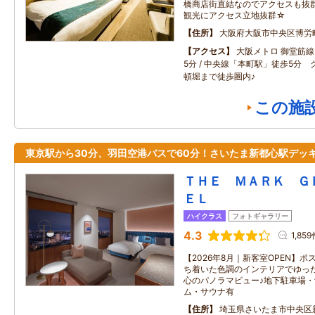
橋商店街直結なのでアクセスも抜群
観光にアクセス立地抜群☆
住所
大阪府大阪市中央区博労町
アクセス
大阪メトロ 御堂筋
5分 / 中央線「本町駅」徒歩5分
頓堀まで徒歩圏内♪
この施
東京駅から30分、羽田空港バスで60分！さいたま新都心駅デッ
ＴＨＥ ＭＡＲＫ Ｇ
ＥＬ
ハイクラス
フォトギャラリー
4.3
1,85
【2026年8月｜新客室OPEN】
ち着いた色調のインテリアでゆっ
心のパノラマビュー♪地下駐車場
ム・サウナ有
住所
埼玉県さいたま市中央区