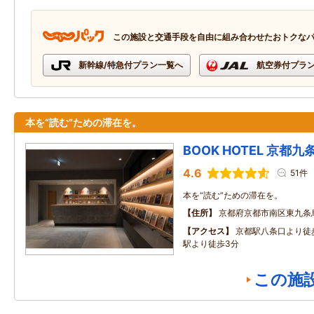
この施設と交通手段を自由に組み合わせたおトクな
新幹線/特急付プラン一覧へ
航空券付プラ
本を“読む”ための滞在を。
BOOK HOTEL 京都九
4.6
51件
本を“読む”ための滞在を。
住所
京都府京都市南区東九条
アクセス
京都駅八条口より徒
駅より徒歩3分
この施