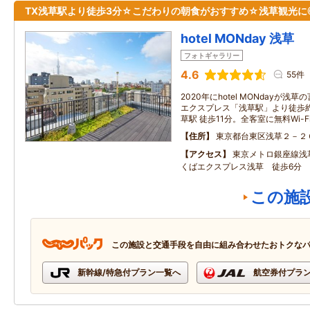
TX浅草駅より徒歩3分☆こだわりの朝食がおすすめ☆浅草観光に
hotel MONday 浅草
フォトギャラリー
4.6
55件
2020年にhotel MONdayが浅
エクスプレス「浅草駅」より徒歩
草駅 徒歩11分。全客室に無料Wi-
住所
東京都台東区浅草２－２
アクセス
東京メトロ銀座線浅草
くばエクスプレス浅草 徒歩6分
この施
この施設と交通手段を自由に組み合わせたおトクな
新幹線/特急付プラン一覧へ
航空券付プラ