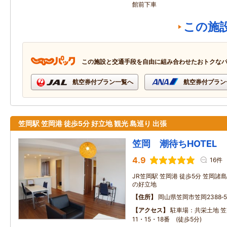
館前下車
この施
この施設と交通手段を自由に組み合わせたおトクな
航空券付プラン一覧へ
航空券付プラン
笠岡駅 笠岡港 徒歩5分 好立地 観光 島巡り 出張
笠岡 潮待ちHOTEL
4.9
16件
JR笠岡駅 笠岡港 徒歩5分 笠岡
の好立地
住所
岡山県笠岡市笠岡2388‐5
アクセス
駐車場：共栄土地 笠
11・15・18番 (徒歩5分)