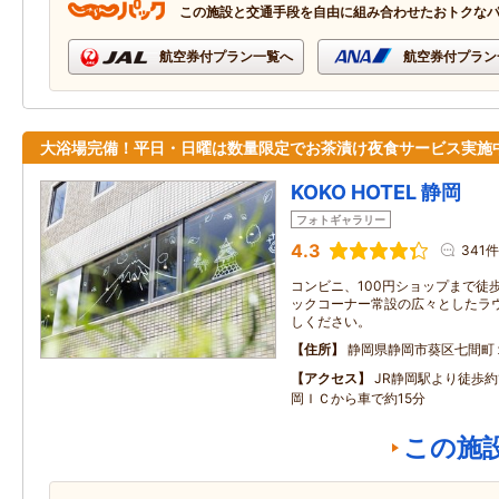
この施設と交通手段を自由に組み合わせたおトクな
航空券付プラン一覧へ
航空券付プラン
大浴場完備！平日・日曜は数量限定でお茶漬け夜食サービス実施
KOKO HOTEL 静岡
フォトギャラリー
4.3
341件
コンビニ、100円ショップまで徒
ックコーナー常設の広々としたラ
しください。
住所
静岡県静岡市葵区七間町
アクセス
JR静岡駅より徒歩約
岡ＩＣから車で約15分
この施