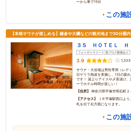
ーから車で15分
この施
【本格サウナが楽しめる】鎌倉や大磯などの観光地まで30分圏内
３Ｓ ＨＯＴＥＬ Ｈ
フォトギャラリー
宿ブログ新着あり
3.9
1,33
サウナ・大浴場は男性専用（レディ
日ゲリラ熱波を実施し、1日の疲
です！ 湯上りアイスや〆茶漬け、
ーでホテル時間が楽しい！
住所
神奈川県平塚市明石町２
アクセス
ＪＲ平塚駅西口より
札を出て右方面になります。
この施