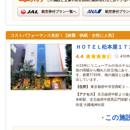
航空券付プラン一覧へ
航空券付プラン
コストパフォーマンス良好！【綺麗・快眠・女性に人気】
ＨＯＴＥＬ松本屋１７
4.4
410件
Ｈ23年にリニューアルの当ホテル
前の喧騒から離れた好立地にあり
す。創業1725年、他の施設とは
出しています。
住所
東京都府中市宮西町２－
アクセス
京王線府中駅より徒
本町駅、京王線府中競馬正門前駅 
街道 大國魂神社前
この施