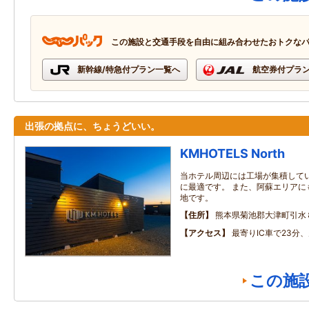
この施設と交通手段を自由に組み合わせたおトクな
新幹線/特急付プラン一覧へ
航空券付プラ
出張の拠点に、ちょうどいい。
KMHOTELS North
当ホテル周辺には工場が集積して
に最適です。 また、阿蘇エリアに
地です。
住所
熊本県菊池郡大津町引水
アクセス
最寄りIC車で23分
この施