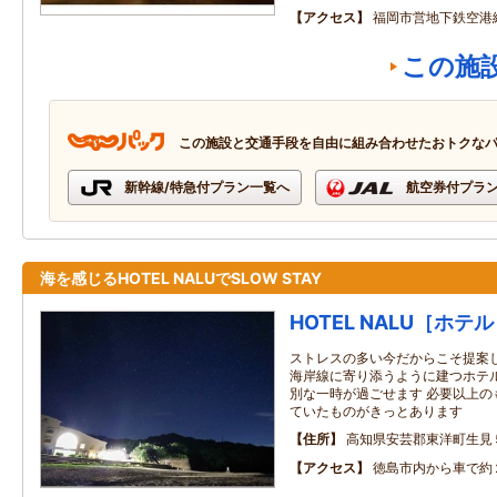
アクセス
福岡市営地下鉄空港
この施
この施設と交通手段を自由に組み合わせたおトクな
新幹線/特急付プラン一覧へ
航空券付プラ
海を感じるHOTEL NALUでSLOW STAY
HOTEL NALU［ホテ
ストレスの多い今だからこそ提案
海岸線に寄り添うように建つホテ
別な一時が過ごせます 必要以上の
ていたものがきっとあります
住所
高知県安芸郡東洋町生見
アクセス
徳島市内から車で約