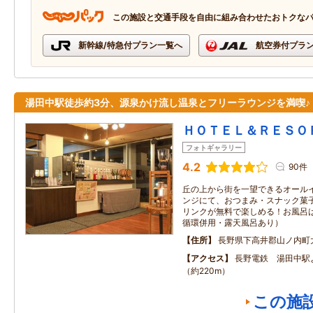
この施設と交通手段を自由に組み合わせたおトクな
新幹線/特急付プラン一覧へ
航空券付プラ
湯田中駅徒歩約3分、源泉かけ流し温泉とフリーラウンジを満喫♪
ＨＯＴＥＬ＆ＲＥＳＯ
フォトギャラリー
4.2
90件
丘の上から街を一望できるオールイ
ンジにて、おつまみ・スナック菓
リンクが無料で楽しめる！お風呂
循環併用・露天風呂あり）
住所
長野県下高井郡山ノ内町
アクセス
長野電鉄 湯田中駅
（約220m）
この施