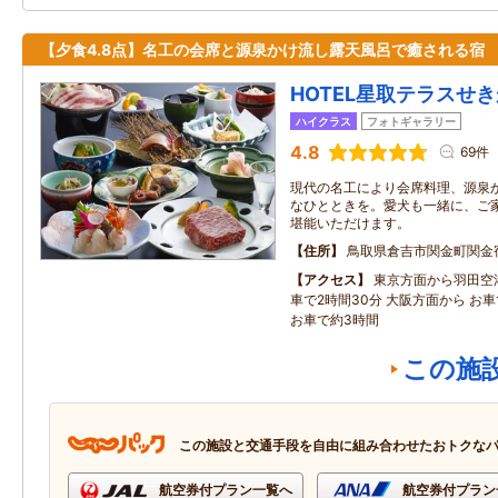
【夕食4.8点】名工の会席と源泉かけ流し露天風呂で癒される宿
HOTEL星取テラスせ
ハイクラス
フォトギャラリー
4.8
69件
現代の名工により会席料理、源泉
なひとときを。愛犬も一緒に、ご
堪能いただけます。
住所
鳥取県倉吉市関金町関金宿1
アクセス
東京方面から羽田空
車で2時間30分 大阪方面から お車
お車で約3時間
この施
この施設と交通手段を自由に組み合わせたおトクな
航空券付プラン一覧へ
航空券付プラン