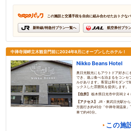
この施設と交通手段を自由に組み合わせたおトクな
新幹線/特急付プラン一覧へ
航空券付プラ
中禅寺湖畔立木観音門前に2024年8月にオープンしたホテル！
Nikko Beans Hotel
奥日光観光にもアウトドア好きに
でき、遊ぶ食べる泊まるをコンセ
ルがあります。客室は和モダンで
ックスした雰囲気を提供します。
住所
栃木県日光市中宮祠２４
アクセス
JR・東武日光駅か
方面行き約45分「中禅寺湖温泉」
車で約40分。
この施