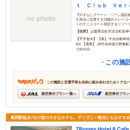
ｔ Ｃｌｕｂ Ｖｅｒ
【やまなしグリーン・ゾーン認証
す高台に位置する18面のクレーコ
トのテニスコート併設するリゾー
住所
山梨県北杜市須玉町若神
アクセス
【車】 中央自動車道
6分 【電車】 JR中央本線日野春
て約10分
この施
この施設と交通手段を自由に組み合わせたおトクな
航空券付プラン一覧へ
航空券付プラン
葛西駅徒歩7分/7室の小さなホテル。ディズニー観光にもおすす
7Rooms Hotel & Cafe