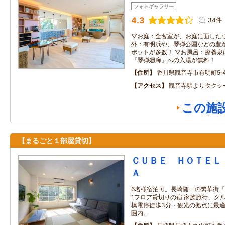
フォトギャラリー
4.3
34件
▽お庭：全客室が、お庭に面したウ
外：有明浜や、琴弾公園などの豊
ポットが多数！ ▽お風呂：療養泉
『琴弾廻廊』への入湯が無料！
住所
香川県観音寺市有明町5‐4
アクセス
観音寺駅よりタクシ
この施
【まるごと１部屋貸切】
ＣＵＢＥ ＨＯＴＥＬ
Ａ
6名様宿泊可。長崎随一の繁華街
1フロア貸切りの宿 家族旅行、グ
橋電停徒歩3分・観光の拠点に最適
圏内。