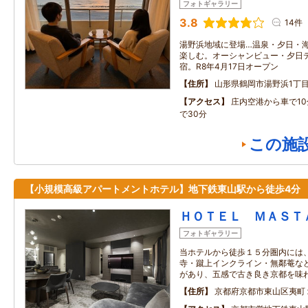
フォトギャラリー
3.8
14件
湯野浜地域に登場…温泉・夕日・
楽しむ。オーシャンビュー・夕日
宿。R8年4月17日オープン
住所
山形県鶴岡市湯野浜1丁目9
アクセス
庄内空港から車で1
で30分
この施
【小規模高級アパートメントホテル】地下鉄東山駅から徒歩4分
ＨＯＴＥＬ ＭＡＳＴ
フォトギャラリー
当ホテルから徒歩１５分圏内には、
寺・蹴上インクライン・無鄰菴など
があり、五感で古き良き京都を味
住所
京都府京都市東山区夷町