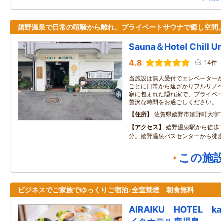
嬉野温泉で日常の喧騒から離れ、プライベートサウナで癒し空間
Sauna＆Hotel Chill U
4.8
14件
当施設は無人受付でエレベーター
ごとに日常から遠ざかりフルリノ
寂に包まれた隠れ家で、プライベ
贅沢な時間をお過ごしください。
住所
佐賀県嬉野市嬉野町大字下宿
アクセス
嬉野温泉駅から徒歩で
分。嬉野温泉バスセンターから徒
この施
ビジネスでご家族でゆっくりご宿泊♪全室禁煙 朝食無料
AIRAIKU HOTEL k