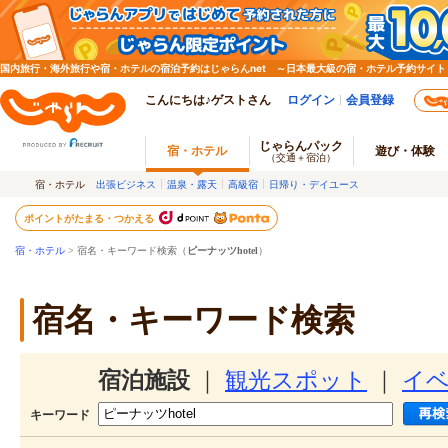
国内旅行・海外旅行や宿・ホテルの宿泊予約はじゃらんnet ～日本最大級の宿・ホテル予約サイト
こんにちは♪ゲストさん
ログイン
会員登録
じゃらんパック
宿・ホテル
遊び・体験
（交通＋宿泊）
宿・ホテル
出張ビジネス
温泉・露天
高級宿
日帰り・デイユース
ポイントがたまる・つかえる
宿・ホテル
> 宿名・キーワード検索（
ピーナッツhotel
）
宿名・キーワード検索
宿泊施設
｜
観光スポット
｜
イ
キーワード