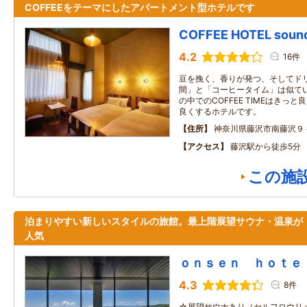
COFFEEをテーマにしたアパートメント型ホテルです
COFFEE HOTEL soun
4.2
16件
豆を挽く、香りが発つ、そしてドリ
間」と「コーヒータイム」は似てい
の中でのCOFFEE TIMEはきっ
良くするホテルです。
住所
神奈川県藤沢市南藤沢９
アクセス
藤沢駅から徒歩5分
この施
泊まりやすい新しいスタイルの旅館。最上階展望サウナ・温泉が
人気
ｏｎｓｅｎ ｈｏｔｅ
4.3
8件
☆展望サウナあり（セルフロウリ