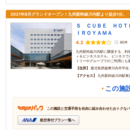
2021年8月グランドオープン！九州新幹線川内駅より徒歩1分。
Ｓ ＣＵＢＥ ＨＯＴ
ＩＲＯＹＡＭＡ
4.2
90件
九州新幹線川内駅に隣接する、利
ィ＆ビジネスホテル。 ビジネスで
ミリーやグループでのご利用にも
住所
鹿児島県薩摩川内市平佐
アクセス
九州新幹線川内駅東
この施
この施設と交通手段を自由に組み合わせたおトクな
航空券付プラン一覧へ