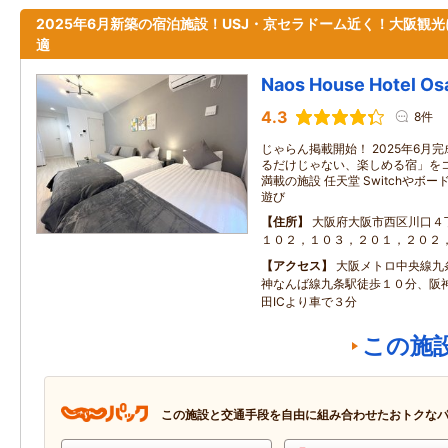
2025年6月新築の宿泊施設！USJ・京セラドーム近く！大阪観光
適
Naos House Hotel Os
4.3
8件
じゃらん掲載開始！ 2025年6月
るだけじゃない、楽しめる宿」を
満載の施設 任天堂 Switchやボード
遊び
住所
大阪府大阪市西区川口４
１０２，１０３，２０１，２０２
アクセス
大阪メトロ中央線九
神なんば線九条駅徒歩１０分、阪神
田ICより車で３分
この施
この施設と交通手段を自由に組み合わせたおトクな