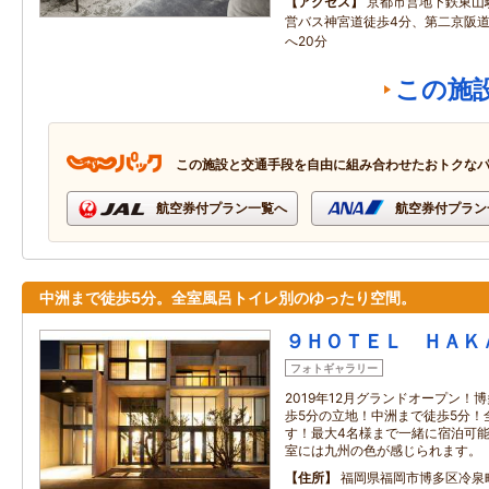
アクセス
京都市営地下鉄東山
営バス神宮道徒歩4分、第二京阪道
へ20分
この施
この施設と交通手段を自由に組み合わせたおトクな
航空券付プラン一覧へ
航空券付プラン
中洲まで徒歩5分。全室風呂トイレ別のゆったり空間。
９ＨＯＴＥＬ ＨＡＫ
フォトギャラリー
2019年12月グランドオープン！
歩5分の立地！中洲まで徒歩5分！
す！最大4名様まで一緒に宿泊可能
室には九州の色が感じられます。
住所
福岡県福岡市博多区冷泉