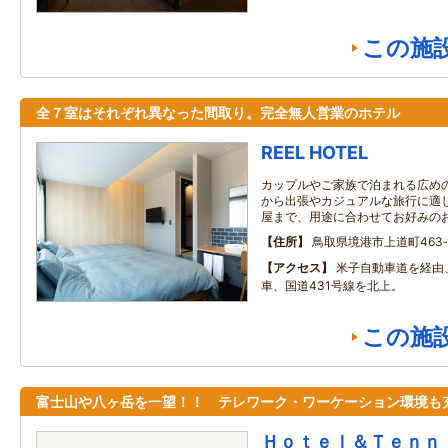
この施
全７室はそれぞれ異なった間取り。完全無人営業のホテル
REEL HOTEL
カップルやご家族で泊まれる広め
から出張やカジュアルな旅行に適
屋まで、用途に合わせてお好みの
住所
鳥取県境港市上道町463‐
アクセス
米子自動車道を経由
車、国道431号線を北上。
この施
富士山や八ヶ岳を一望！！ テレワーク・ワーケーション環境も
Ｈｏｔｅｌ＆Ｔｅｎｎ