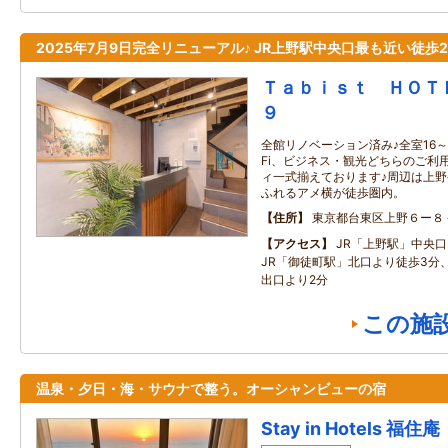
2025年7月9日完全リニューアル♪ JR上野駅中央口最も近い徒歩2
Ｔａｂｉｓｔ ＨＯＴ
９
全館リノベーション済み♪全室16～
Fi、ビジネス・観光どちらのご利
ィ一式揃えております♪周辺は上
ふれるアメ横が徒歩圏内。
住所
東京都台東区上野６ー８
アクセス
JR「上野駅」中央口
JR「御徒町駅」北口より徒歩3分
出口より2分
この施
温泉・夕日・海・サウナで整う。オーシャンビューの宿
Stay in Hotels 福住庵