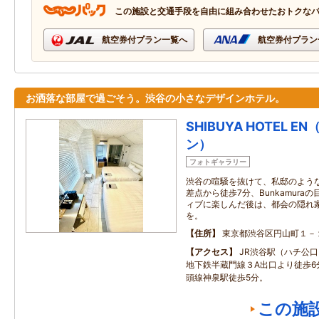
この施設と交通手段を自由に組み合わせたおトクな
航空券付プラン一覧へ
航空券付プラン
お洒落な部屋で過ごそう。渋谷の小さなデザインホテル。
SHIBUYA HOTEL 
ン）
フォトギャラリー
渋谷の喧騒を抜けて、私邸のような
差点から徒歩7分、Bunkamura
ィブに楽しんだ後は、都会の隠れ
を。
住所
東京都渋谷区円山町１－
アクセス
JR渋谷駅（ハチ公
地下鉄半蔵門線３A出口より徒歩6
頭線神泉駅徒歩5分。
この施