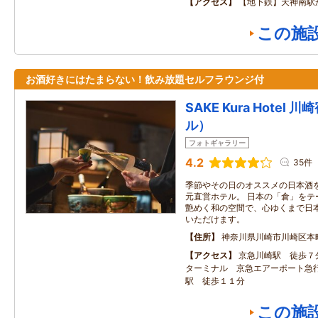
アクセス
【地下鉄】天神南駅
この施
お酒好きにはたまらない！飲み放題セルフラウンジ付
SAKE Kura Hote
ル）
フォトギャラリー
4.2
35件
季節やその日のオススメの日本酒
元直営ホテル。 日本の「倉」をテ
艶めく和の空間で、心ゆくまで日
いただけます。
住所
神奈川県川崎市川崎区本町
アクセス
京急川崎駅 徒歩７分
ターミナル 京急エアーポート急行
駅 徒歩１１分
この施