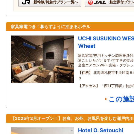
新幹線/特急付プラン一覧へ
航空券付プラ
家具家電つき！暮らすように泊まるホテル
UCHI SUSUKINO WEST
Wheat
家具家電/専用キッチン調理器具
過ごしいただけます♪すすきの徒歩
全室エアコンWi-Fi完備・タブレ
住所
北海道札幌市中央区南５
８
アクセス
「西11丁目駅」徒歩
この施
【2025年2月オープン！】お庭、お外、お風呂を楽しむ瀬戸内ホ
Hotel O. Setouchi