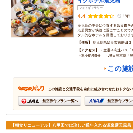
イクホテル鹿児島
フォトギャラリー
4.4
18件
鹿児島の中央に位置する姶良市そ
老若男女が快適に過ごすことので
タル的なホテルを目指しておりま
住所
鹿児島県姶良市東餅田３
アクセス
・空港→高速バス「
下車→徒歩8分 ・JR日豊本線「
この施
この施設と交通手段を自由に組み合わせたおトクな
航空券付プラン一覧へ
航空券付プラン
【朝食リニューアル】八甲田では珍しい通年入れる源泉露天風呂