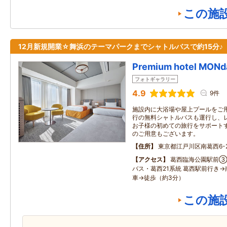
この施
12月新規開業☆舞浜のテーマパークまでシャトルバスで約15分♪
Premium hotel MO
フォトギャラリー
4.9
9件
施設内に大浴場や屋上プールをご
行の無料シャトルバスも運行し、
お子様の初めての旅行をサポート
のご用意もございます。
住所
東京都江戸川区南葛西6-2
アクセス
葛西臨海公園駅前③
バス・葛西21系統 葛西駅前行き→
車→徒歩（約3分）
この施