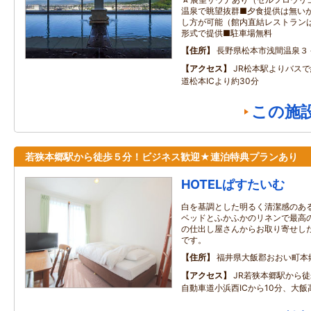
温泉で眺望抜群■夕食提供は無い
し方が可能（館内直結レストラン
形式で提供■駐車場無料
住所
長野県松本市浅間温泉３
アクセス
JR松本駅よりバスで
道松本ICより約30分
この施
若狭本郷駅から徒歩５分！ビジネス歓迎★連泊特典プランあり
HOTELぱすたいむ
白を基調とした明るく清潔感のあ
ベッドとふかふかのリネンで最高
の仕出し屋さんからお取り寄せし
です。
住所
福井県大飯郡おおい町本郷1
アクセス
JR若狭本郷駅から
自動車道小浜西ICから10分、大飯高