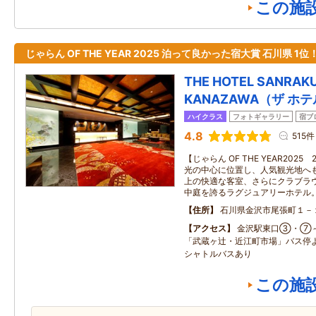
この施
じゃらん OF THE YEAR 2025 泊って良かった宿大賞 石川県 1位
THE HOTEL SANRAK
KANAZAWA（ザ ホ
ハイクラス
フォトギャラリー
宿ブ
4.8
515件
【じゃらん OF THE YEAR20
光の中心に位置し、人気観光地へも
上の快適な客室、さらにクラブラ
中庭を誇るラグジュアリーホテル
住所
石川県金沢市尾張町１－
アクセス
金沢駅東口③・⑦
「武蔵ヶ辻・近江町市場」バス停
シャトルバスあり
この施