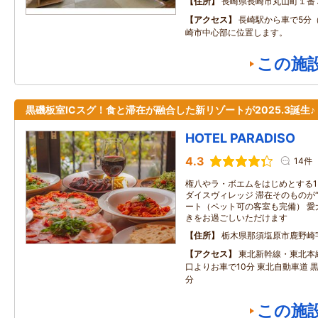
住所
長崎県長崎市丸山町１番
アクセス
長崎駅から車で5分
崎市中心部に位置します。
この施
黒磯板室ICスグ！食と滞在が融合した新リゾートが2025.3誕生♪
HOTEL PARADISO
4.3
14件
権八やラ・ボエムをはじめとする1
ダイスヴィレッジ 滞在そのものが
ート（ペット可の客室も完備） 愛
きをお過ごしいただけます
住所
栃木県那須塩原市鹿野崎字
アクセス
東北新幹線・東北本線
口よりお車で10分 東北自動車道 黒
分
この施