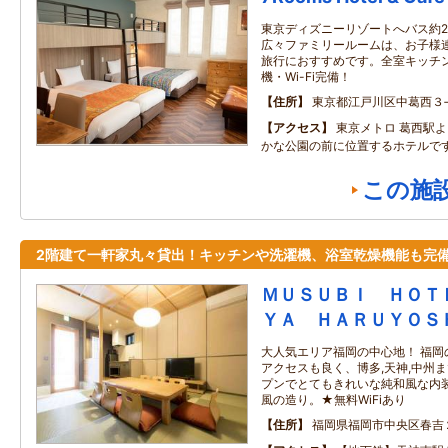
東京ディズニーリゾートへバス約2
広々ファミリールームは、お子様連
旅行におすすめです。全室キッチ
機・Wi-Fi完備！
住所
東京都江戸川区中葛西３‐
アクセス
東京メトロ 葛西駅
かな公園の前に位置するホテルで
この施
2階建て一軒家丸々貸出！キッチンや洗濯機、浴室乾燥機能も完
ＭＵＳＵＢＩ ＨＯＴ
ＹＡ ＨＡＲＵＹＯＳ
大人気エリア福岡の中心地！ 福岡
アクセスも良く、博多,天神,中州
プンでとてもきれいな純和風な内
風の造り。★無料WiFiあり
住所
福岡県福岡市中央区春吉