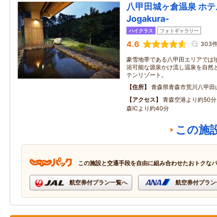
八甲田城ヶ倉温泉 ホテル
Jogakura-
ハイクラス
フォトギャラリー
4.6
303
豪雪地帯である八甲田エリアでは
浴可能な源泉かけ流し温泉を自然
テンリゾート。
住所
青森県青森市荒川八甲田
アクセス
青森空港より約50
森ICより約40分
この施
この施設と交通手段を自由に組み合わせたおトクな
航空券付プラン一覧へ
航空券付プラン