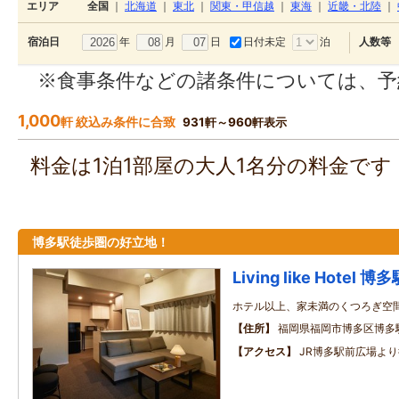
エリア
全国
｜
北海道
｜
東北
｜
関東・甲信越
｜
東海
｜
近畿・北陸
｜
年
月
日
日付未定
泊
宿泊日
人数等
※食事条件などの諸条件については、予
1,000
軒 絞込み条件に合致
931軒～960軒表示
料金は1泊1部屋の大人1名分の料金で
博多駅徒歩圏の好立地！
Living like Hotel 博
ホテル以上、家未満のくつろぎ空
住所
福岡県福岡市博多区博多駅前
アクセス
JR博多駅前広場より