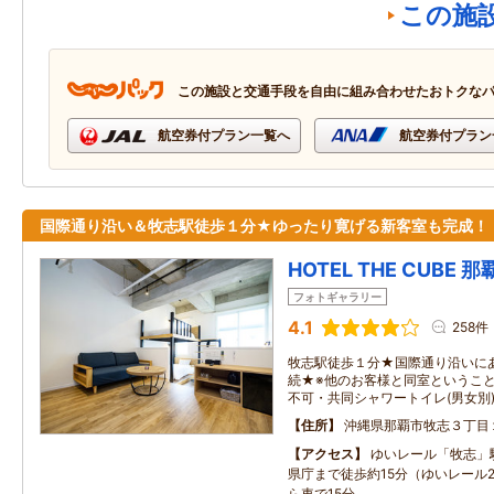
この施
この施設と交通手段を自由に組み合わせたおトクな
航空券付プラン一覧へ
航空券付プラン
国際通り沿い＆牧志駅徒歩１分★ゆったり寛げる新客室も完成！
HOTEL THE CUBE
フォトギャラリー
4.1
258件
牧志駅徒歩１分★国際通り沿いにある
続★※他のお客様と同室というこ
不可・共同シャワートイレ(男女別
住所
沖縄県那覇市牧志３丁目
アクセス
ゆいレール「牧志」
県庁まで徒歩約15分（ゆいレール
ら車で15分。