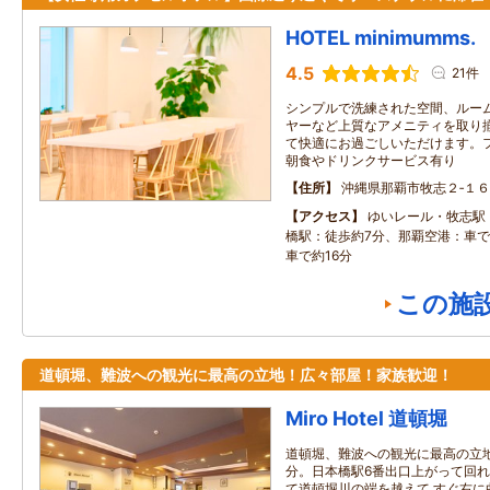
HOTEL minimumms.
4.5
21件
シンプルで洗練された空間、ルーム
ヤーなど上質なアメニティを取り
て快適にお過ごしいただけます。
朝食やドリンクサービス有り
住所
沖縄県那覇市牧志２‐１６
アクセス
ゆいレール・牧志駅
橋駅：徒歩約7分、那覇空港：車で約
車で約16分
この施
道頓堀、難波への観光に最高の立地！広々部屋！家族歓迎！
Miro Hotel 道頓堀
道頓堀、難波への観光に最高の立地
分。日本橋駅6番出口上がって回れ
て道頓堀川の端を越えて すぐ右に