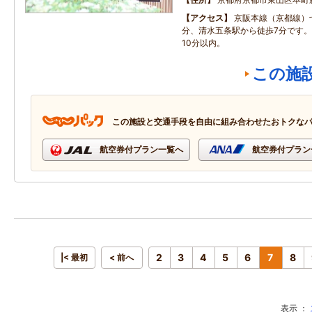
アクセス
京阪本線（京都線）
分、清水五条駅から徒歩7分です
10分以内。
この施
この施設と交通手段を自由に組み合わせたおトクな
航空券付プラン一覧へ
航空券付プラン
2
3
4
5
6
7
8
|< 最初
< 前へ
表示 ：