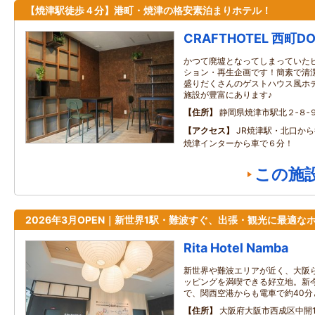
【焼津駅徒歩４分】港町・焼津の格安素泊まりホテル！
CRAFTHOTEL 西町
かつて廃墟となってしまっていた
ション・再生企画です！簡素で清
盛りだくさんのゲストハウス風ホ
施設が豊富にあります♪
住所
静岡県焼津市駅北２‐８‐
アクセス
JR焼津駅・北口か
焼津インターから車で６分！
この施
2026年3月OPEN｜新世界1駅・難波すぐ、出張・観光に最適な
Rita Hotel Namba
新世界や難波エリアが近く、大阪
ッピングを満喫できる好立地。新
で、関西空港からも電車で約40
住所
大阪府大阪市西成区中開1‐