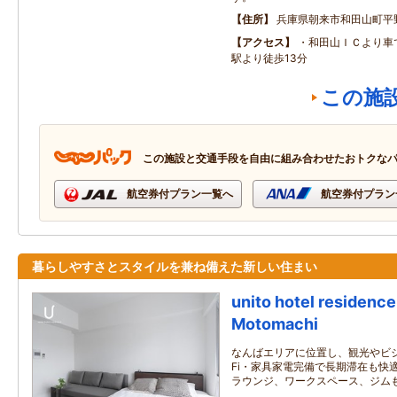
住所
兵庫県朝来市和田山町平
アクセス
・和田山ＩＣより車で
駅より徒歩13分
この施
この施設と交通手段を自由に組み合わせたおトクな
航空券付プラン一覧へ
航空券付プラン
暮らしやすさとスタイルを兼ね備えた新しい住まい
unito hotel residen
Motomachi
なんばエリアに位置し、観光やビジ
Fi・家具家電完備で長期滞在も快
ラウンジ、ワークスペース、ジム