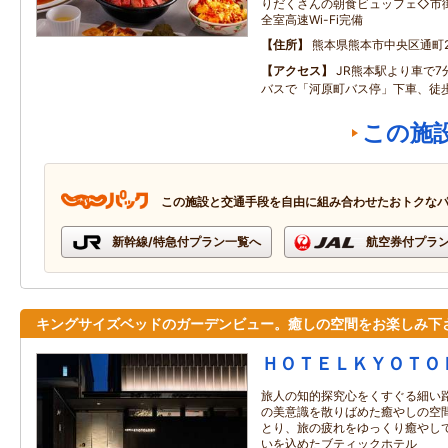
りだくさんの朝食ビュッフェ◇市
全室高速Wi-Fi完備
住所
熊本県熊本市中央区通町2
アクセス
JR熊本駅より車で
バスで「河原町バス停」下車、徒
この施
この施設と交通手段を自由に組み合わせたおトクな
新幹線/特急付プラン一覧へ
航空券付プラ
キングサイズベッドのガーデンビュー。癒しの空間をお楽しみ下
ＨＯＴＥＬＫＹＯＴＯ
旅人の知的探究心をくすぐる細い路
の美意識を散りばめた癒やしの空間
とり、旅の疲れをゆっくり癒やし
いを込めたブティックホテル