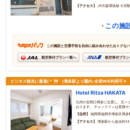
アクセス
JR大阪環状線 今宮
この施
この施設と交通手段を自由に組み合わせたおトクな
航空券付プラン一覧へ
航空券付プラン
ビジネス観光に最適( *´艸｀)博多駅より圏内♪全室Wifi利用可☆
Hotel Ritza HAKATA
九州の玄関口博多に位置し、広々
おります。 チェックインは直接ホ
住所
福岡県福岡市博多区博多
アクセス
博多駅から徒歩約14