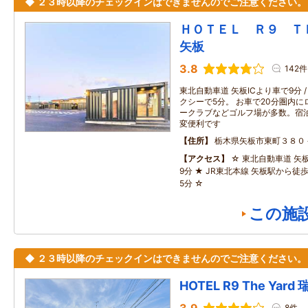
◆ ２３時以降のチェックインはできませんのでご注意ください。
ＨＯＴＥＬ Ｒ９ 
矢板
3.8
142件
東北自動車道 矢板ICより車で9分 
クシーで5分。 お車で20分圏内
ークラブなどゴルフ場が多数。宿
変便利です
住所
栃木県矢板市東町３８０
アクセス
☆ 東北自動車道 矢
9分 ★ JR東北本線 矢板駅から徒歩
5分 ☆
この施
◆ ２３時以降のチェックインはできませんのでご注意ください。
HOTEL R9 The Yard
8件