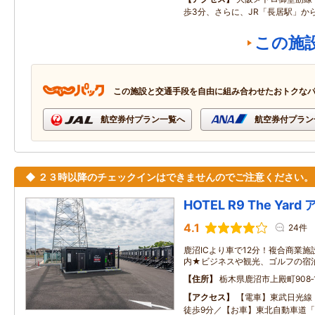
歩3分、さらに、JR「長居駅」か
この施
この施設と交通手段を自由に組み合わせたおトクな
航空券付プラン一覧へ
航空券付プラン
◆ ２３時以降のチェックインはできませんのでご注意ください。
HOTEL R9 The Ya
4.1
24件
鹿沼ICより車で12分！複合商業
内★ビジネスや観光、ゴルフの宿
住所
栃木県鹿沼市上殿町908‐
アクセス
【電車】東武日光線
徒歩9分／【お車】東北自動車道「