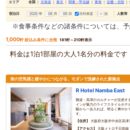
エリア
全国
｜
北海道
｜
東北
｜
関東・甲信越
｜
東海
｜
近畿・北陸
｜
年
月
日
日付未定
泊
宿泊日
人数等
※食事条件などの諸条件については、予
1,000
軒 絞込み条件に合致
181軒～210軒表示
料金は1泊1部屋の大人1名分の料金で
街の空気感と緩やかにつながる、モダンで洗練された新拠点
R Hotel Namba East
難波・高津のカルチャーが交差す
インが魅力のライフスタイルホテ
騒から一歩入れば、明るく爽やか
す。
住所
大阪府大阪市中央区高津3丁
アクセス
大阪メトロ千日前線