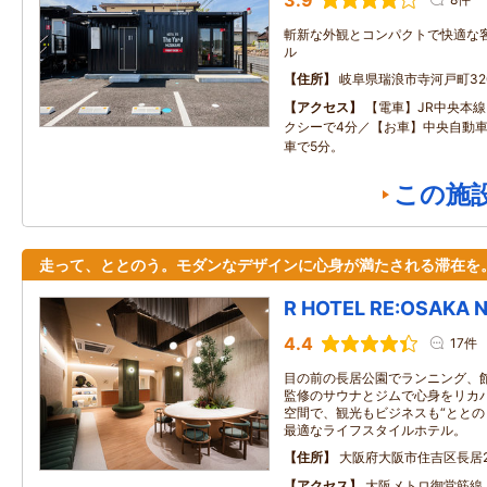
3.9
斬新な外観とコンパクトで快適な
ル
住所
岐阜県瑞浪市寺河戸町320
アクセス
【電車】JR中央本
クシーで4分／【お車】中央自動車
車で5分。
この施
走って、ととのう。モダンなデザインに心身が満たされる滞在を
R HOTEL RE:OSAKA 
4.4
17件
目の前の長居公園でランニング、館内
監修のサウナとジムで心身をリカ
空間で、観光もビジネスも“ととの
最適なライフスタイルホテル。
住所
大阪府大阪市住吉区長居2
アクセス
大阪メトロ御堂筋線