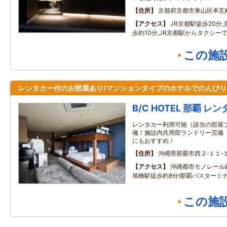
住所
京都府京都市東山区本瓦
アクセス
JR京都駅徒歩20分
歩約10分,JR京都駅からタクシーで
この施
レンタカー付のお部屋あり!マンションタイプのホテルでのんびり
B/C HOTEL 那覇 
レンタカー利用可能（該当の部屋プラ
備！施設内共用部ランドリー完備
にもおすすめ！
住所
沖縄県那覇市西２‐１１‐
アクセス
沖縄都市モノレール
旭橋駅徒歩約8分!那覇バスターミナ
この施