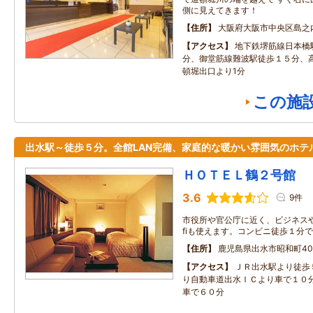
側に見えてきます！
住所
大阪府大阪市中央区島之
アクセス
地下鉄堺筋線日本橋
分、御堂筋線難波駅徒歩１５分、
頓堀出口より1分
この施
出水駅～徒歩５分。全館LAN完備、家庭的な暖かい雰囲気のホテ
ＨＯＴＥＬ鶴２号館
3.6
9件
市役所や官公庁に近く、ビジネスや
fiも使えます。コンビニ徒歩１分
住所
鹿児島県出水市昭和町40
アクセス
ＪＲ出水駅より徒歩
り自動車道出水ＩＣより車で１０分
車で６０分