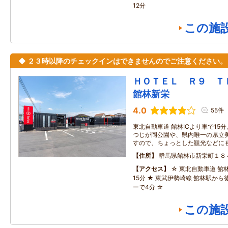
12分
この施
◆ ２３時以降のチェックインはできませんのでご注意ください。
ＨＯＴＥＬ Ｒ９ 
館林新栄
4.0
55件
東北自動車道 館林ICより車で15
つじが岡公園や、県内唯一の県立
すので、ちょっとした観光などに
住所
群馬県館林市新栄町１８
アクセス
☆ 東北自動車道 館
15分 ★ 東武伊勢崎線 館林駅から
ーで4分 ☆
この施