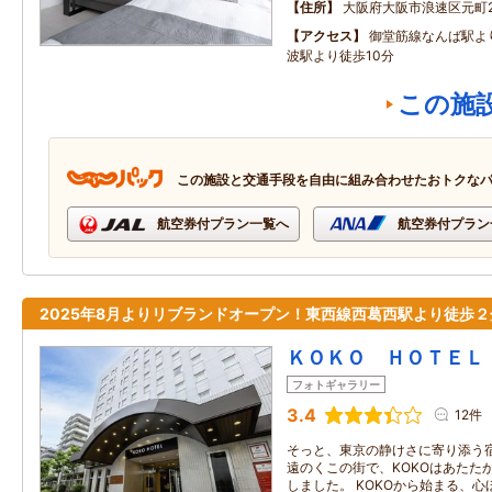
住所
大阪府大阪市浪速区元町2‐
アクセス
御堂筋線なんば駅よ
波駅より徒歩10分
この施
この施設と交通手段を自由に組み合わせたおトクな
航空券付プラン一覧へ
航空券付プラン
2025年8月よりリブランドオープン！東西線西葛西駅より徒歩２
ＫＯＫＯ ＨＯＴＥＬ
フォトギャラリー
3.4
12件
そっと、東京の静けさに寄り添う宿
遠のくこの街で、KOKOはあたたか
しました。 KOKOから始まる、