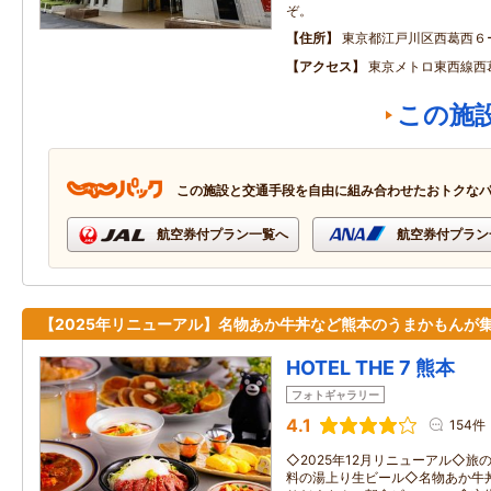
ぞ。
住所
東京都江戸川区西葛西６
アクセス
東京メトロ東西線西
この施
この施設と交通手段を自由に組み合わせたおトクな
航空券付プラン一覧へ
航空券付プラン
【2025年リニューアル】名物あか牛丼など熊本のうまかもんが
HOTEL THE 7 熊本
フォトギャラリー
4.1
154件
◇2025年12月リニューアル◇
料の湯上り生ビール◇名物あか牛