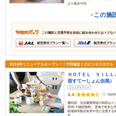
より徒歩10分
この施
この施設と交通手段を自由に組み合わせたおトクな
航空券付プラン一覧へ
航空券付プラン
2024年リニューアルオープン！！竹田城近くのビジネスホテル
ＨＯＴＥＬ ＶＩＬＬ
宿すてーしょん但馬）
フォトギャラリー
4.4
100件
播但道・北近畿豊岡道の和田山イン
室Wi-Fi接続無料。 雲海で有名
鉱場跡等観光名所や北に位置する
す。