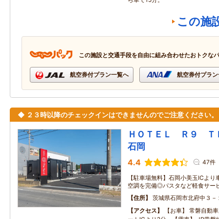
この施
この施設と交通手段を自由に組み合わせたおトクな
航空券付プラン一覧へ
航空券付プラン
◆ ２３時以降のチェックインはできませんのでご注意ください。
ＨＯＴＥＬ Ｒ９ 
石岡
4.4
47件
【駐車場無料】石岡小美玉ICより
空調を完備◎パスタなど軽食サー
住所
茨城県石岡市北府中３－
アクセス
【お車】 常磐自動車