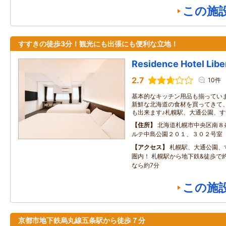
この施
すすきの徒歩3分！観光にも出張にも便利な立地！
Residence Hotel Libe
2.7
10件
基本的なキッチン用品も揃ってい
新鮮な北海道の食材を買ってきて
も出来ます♪札幌駅、大通公園、
住所
北海道札幌市中央区南８
ルテ中島公園２０１、３０２号室
アクセス
札幌駅、大通公園、
圏内！ 札幌駅から地下鉄&徒歩で
なら約7分
この施
京都市地下鉄烏丸線五条駅から徒歩７分