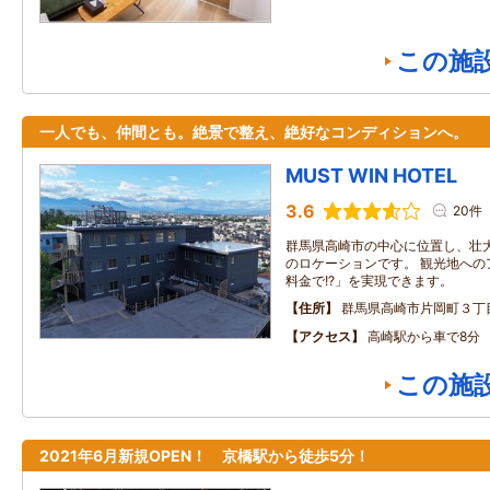
この施
一人でも、仲間とも。絶景で整え、絶好なコンディションへ。
MUST WIN HOTEL
3.6
20件
群馬県高崎市の中心に位置し、壮
のロケーションです。 観光地への
料金で!?」を実現できます。
住所
群馬県高崎市片岡町３丁
アクセス
高崎駅から車で8分
この施
2021年6月新規OPEN！ 京橋駅から徒歩5分！