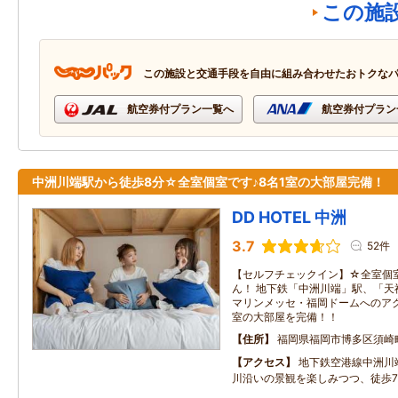
この施
この施設と交通手段を自由に組み合わせたおトクな
航空券付プラン一覧へ
航空券付プラン
中洲川端駅から徒歩8分☆全室個室です♪8名1室の大部屋完備！
DD HOTEL 中洲
3.7
52件
【セルフチェックイン】☆全室個
ん！ 地下鉄「中洲川端」駅、「天
マリンメッセ・福岡ドームへのアク
室の大部屋を完備！！
住所
福岡県福岡市博多区須崎
アクセス
地下鉄空港線中洲川
川沿いの景観を楽しみつつ、徒歩7