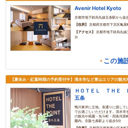
Avenir Hotel Kyoto
京都市地下鉄烏丸線五条駅から徒
住所
京都府京都市下京区亀屋町
アクセス
京都市地下鉄烏丸線
分
この施
【夏休み・紅葉時期の予約受付中】清水寺など東山エリアの観光
ＨＯＴＥＬ ＴＨＥ 
五条
鴨川東岸に立地。表通りに面して
でお過ごしいただけます。清水寺
の観光や祇園・先斗町・四条河原
圏内。京阪七条駅より徒歩5分
住所
京都府京都市東山区本町