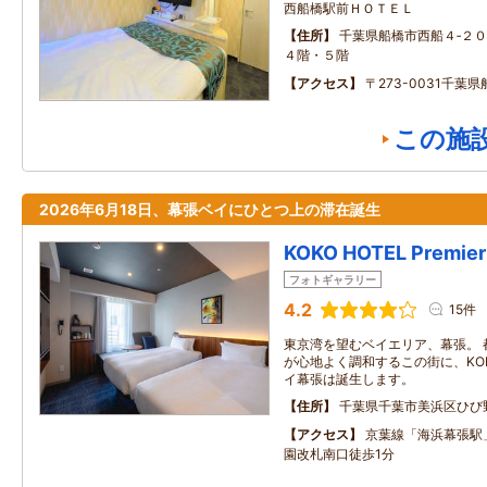
西船橋駅前ＨＯＴＥＬ
住所
千葉県船橋市西船４‐２
４階・５階
アクセス
〒273-0031千葉県
この施
2026年6月18日、幕張ベイにひとつ上の滞在誕生
KOKO HOTEL Prem
フォトギャラリー
4.2
15件
東京湾を望むベイエリア、幕張。 
が心地よく調和するこの街に、KOKO H
イ幕張は誕生します。
住所
千葉県千葉市美浜区ひび
アクセス
京葉線「海浜幕張駅
園改札南口徒歩1分