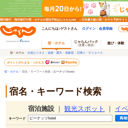
国内旅行・海外旅行や宿・ホテルの宿泊予約はじゃらんnet ～日本最大級の宿・ホテル予約サイト
こんにちは♪ゲストさん
ログイン
会員登録
じゃらんパック
宿・ホテル
遊び・体験
（交通＋宿泊）
宿・ホテル
出張ビジネス
温泉・露天
高級宿
日帰り・デイユース
ポイントがたまる・つかえる
宿・ホテル
> 宿名・キーワード検索（
ピーナッツhotel
）
宿名・キーワード検索
宿泊施設
｜
観光スポット
｜
イ
キーワード