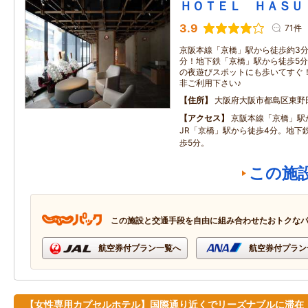
ＨＯＴＥＬ ＨＡＳＵ
3.9
71件
京阪本線「京橋」駅から徒歩約3分
分！地下鉄「京橋」駅から徒歩5分
の夜遊びスポットにも歩いてすぐ
非ご利用下さい♪
住所
大阪府大阪市都島区東野田
アクセス
京阪本線「京橋」駅
JR「京橋」駅から徒歩4分。地下
歩5分。
この施
この施設と交通手段を自由に組み合わせたおトクな
航空券付プラン一覧へ
航空券付プラン
【女性専用カプセルホテル】国際通り近くでリーズナブルに滞在