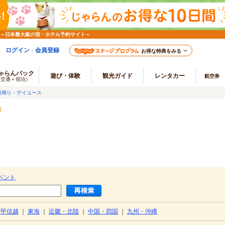
 ～日本最大級の宿・ホテル予約サイト～
ログイン
会員登録
お得な特典をみる
ゃらんパック
遊び・体験
観光ガイド
レンタカー
航空券
（交通＋宿泊）
日帰り・デイユース
）
ベント
・甲信越
｜
東海
｜
近畿・北陸
｜
中国・四国
｜
九州・沖縄