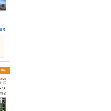
みる
・明石
税込)
安)
～
/人
用時)