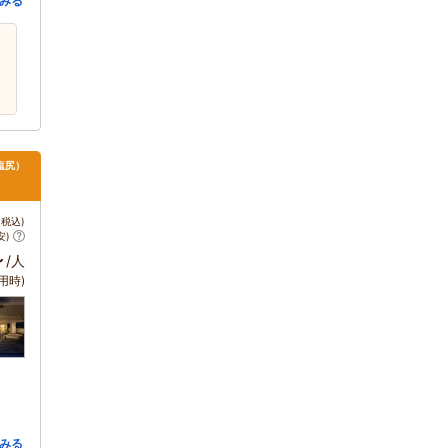
みる
塩尻）
税込)
安)
～
/人
用時)
みる