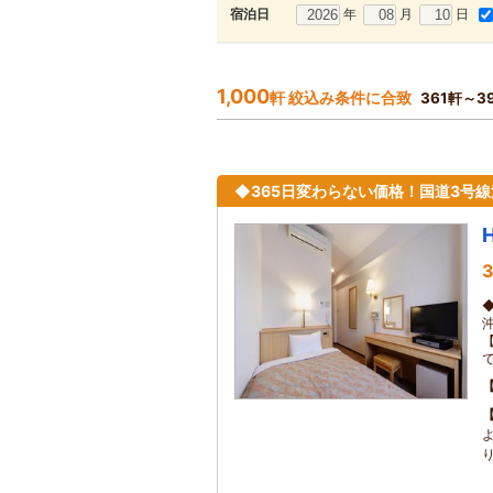
年
月
日
宿泊日
1,000
軒 絞込み条件に合致
361軒～3
◆365日変わらない価格！国道3号
3
【