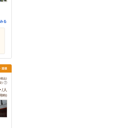
みる
山・道後
税込)
安)
～
/人
用時)