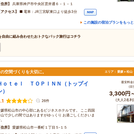
住所
兵庫県神戸市中央区雲井通６－１－１
アクセス
■ 電車：JR三宮駅東口より徒歩3分
MAP
この施設の宿泊プランをもっと
を自由に組み合わせたおトクなパック旅行はコチラ
”の空間づくりを大切に。
エリア：
愛媛 > 松
最安料金(
Ｈｏｔｅｌ ＴＯＰＩＮＮ（トップイ
(目
ン）
3,300円
(大人2名利
.1
26件
愛媛県松山市の中心部にあるビジネスホテルです。 ここ四国
松山で少しの間ではありますがゆっくり お過ごしくださいま
せ。
住所
愛媛県松山市一番町１丁目５‐１５