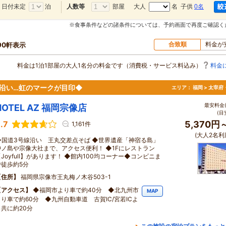
日付未定
泊
部屋
大人
名 子供
0名
人数等
※食事条件などの諸条件については、予約画面で再度ご確認く
合致順
料金が
90軒表示
料金は1泊1部屋の大人1名分の料金です（消費税・サービス料込み）
料金
線沿い…虹のマークが目印◆
エリア：
福岡 > 太宰
最安料金(
HOTEL AZ 福岡宗像店
(目
.7
5,370円
1,161件
(大人2名利
◆国道3号線沿い 王丸交差点そば ◆世界遺産「神宿る島」
沖ノ島や宗像大社まで、アクセス便利！ ◆1Fにレストラン
Joyfull】があります！ ◆館内100均コーナー◆コンビニま
で徒歩約5分
住所
福岡県宗像市王丸梅ノ木谷503-1
アクセス
◆福岡市より車で約40分 ◆北九州市
MAP
より車で約60分 ◆九州自動車道 古賀IC/宮若ICよ
り共に約20分