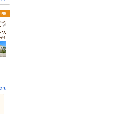
小田原
税込)
安)
～
/人
用時)
みる