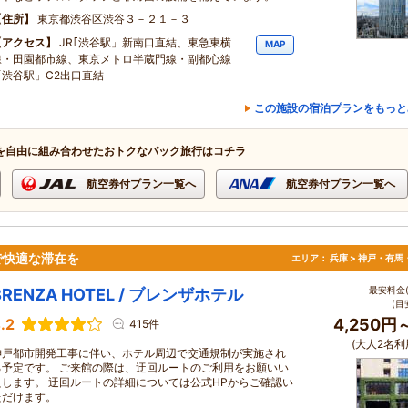
住所
東京都渋谷区渋谷３－２１－３
アクセス
JR｢渋谷駅」新南口直結、東急東横
MAP
線・田園都市線、東京メトロ半蔵門線・副都心線
「渋谷駅」C2出口直結
この施設の宿泊プランをもっと
を自由に組み合わせたおトクなパック旅行はコチラ
航空券付プラン一覧へ
航空券付プラン一覧へ
で快適な滞在を
エリア：
兵庫 > 神戸・有馬
最安料金(
BRENZA HOTEL / ブレンザホテル
(目
.2
4,250円
415件
(大人2名利
神戸都市開発工事に伴い、ホテル周辺で交通規制が実施され
る予定です。 ご来館の際は、迂回ルートのご利用をお願いい
たします。 迂回ルートの詳細については公式HPからご確認い
ただけます。