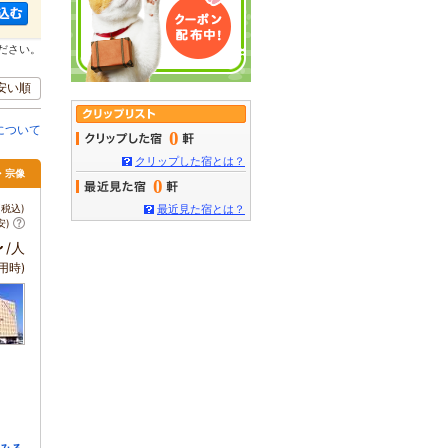
ださい。
安い順
について
0
クリップした宿とは？
府・宗像
0
税込)
最近見た宿とは？
安)
～
/人
用時)