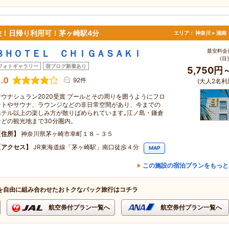
験！日帰り利用可！茅ヶ崎駅4分
エリア：
神奈川 > 湘
最安料金(
８ＨＯＴＥＬ ＣＨＩＧＡＳＡＫＩ
(目
フォトギャラリー
宿ブログ新着あり
5,750円
.0
92件
(大人2名利
サウナシュラン2020受賞 プールとその周りを囲うようにフロ
ントやサウナ、ラウンジなどの非日常空間があり、今までの
ホテル以上の楽しみ方が散りばめられています｡江ノ島・鎌倉
などの観光地まで30分圏内。
住所
神奈川県茅ヶ崎市幸町１８－３５
アクセス
JR東海道線「茅ヶ崎駅」南口徒歩４分
MAP
この施設の宿泊プランをもっと
を自由に組み合わせたおトクなパック旅行はコチラ
航空券付プラン一覧へ
航空券付プラン一覧へ