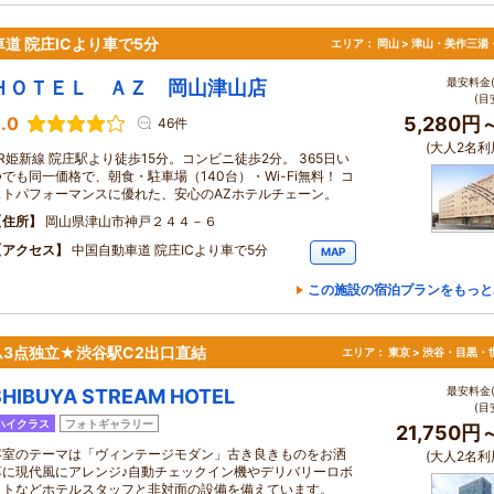
車道 院庄ICより車で5分
エリア：
岡山 > 津山・美作三湯
最安料金(
ＨＯＴＥＬ ＡＺ 岡山津山店
(目
.0
5,280円
46件
(大人2名利
JR姫新線 院庄駅より徒歩15分。コンビニ徒歩2分。 365日い
つでも同一価格で、朝食・駐車場（140台）・Wi-Fi無料！ コ
ストパフォーマンスに優れた、安心のAZホテルチェーン。
住所
岡山県津山市神戸２４４－６
アクセス
中国自動車道 院庄ICより車で5分
MAP
この施設の宿泊プランをもっと
3点独立★渋谷駅C2出口直結
エリア：
東京 > 渋谷・目黒・
最安料金(
SHIBUYA STREAM HOTEL
(目
ハイクラス
フォトギャラリー
21,750円
客室のテーマは「ヴィンテージモダン」古き良きものをお洒
(大人2名利
落に現代風にアレンジ♪自動チェックイン機やデリバリーロボ
ットなどホテルスタッフと非対面の設備を備えています。