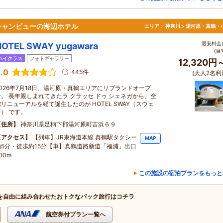
シャンビューの海辺ホテル
エリア：
神奈川 > 湯河原・真鶴・
最安料金(
HOTEL SWAY yugawara
(目
ハイクラス
フォトギャラリー
12,320円
.0
445件
(大人2名利
2026年7月18日、湯河原・真鶴エリアにリブランドオープ
ン。 長年親しまれてきたラ クラッセ ドゥ シェネガから、全
館リニューアルを経て誕生したのが HOTEL SWAY（スウェ
イ） です。
住所
神奈川県足柄下郡湯河原町吉浜６９
アクセス
【列車】JR東海道本線 真鶴駅タクシー
MAP
約5分・徒歩約15分【車】真鶴道路新道「福浦」出口
00m
この施設の宿泊プランをもっと
を自由に組み合わせたおトクなパック旅行はコチラ
航空券付プラン一覧へ