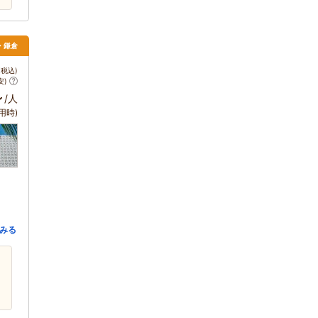
南・鎌倉
税込)
安)
～
/人
用時)
みる