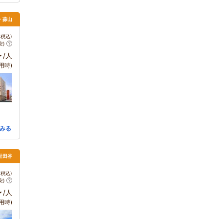
・蒜山
税込)
安)
～
/人
用時)
みる
世田谷
税込)
安)
～
/人
用時)