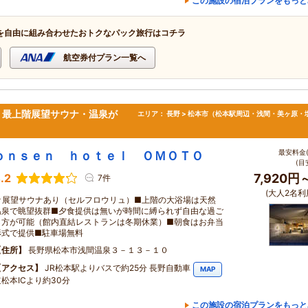
この施設の宿泊プランをもっと
を自由に組み合わせたおトクなパック旅行はコチラ
航空券付プラン一覧へ
。最上階展望サウナ・温泉が
エリア：
長野 > 松本市（松本駅周辺・浅間・美ヶ原・
最安料金(
ｏｎｓｅｎ ｈｏｔｅｌ ＯＭＯＴＯ
(目
.2
7,920円
7件
(大人2名利
☆展望サウナあり（セルフロウリュ）■上階の大浴場は天然
温泉で眺望抜群■夕食提供は無いが時間に縛られず自由な過ご
し方が可能（館内直結レストランは冬期休業）■朝食はお弁当
形式で提供■駐車場無料
住所
長野県松本市浅間温泉３－１３－１０
アクセス
JR松本駅よりバスで約25分 長野自動車
MAP
道松本ICより約30分
この施設の宿泊プランをもっと