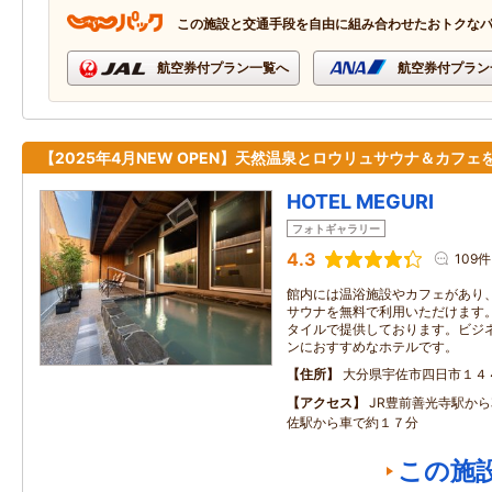
この施設と交通手段を自由に組み合わせたおトクな
航空券付プラン一覧へ
航空券付プラン
【2025年4月NEW OPEN】天然温泉とロウリュサウナ＆カフェ
HOTEL MEGURI
フォトギャラリー
4.3
109件
館内には温浴施設やカフェがあり
サウナを無料で利用いただけます
タイルで提供しております。ビジ
ンにおすすめなホテルです。
住所
大分県宇佐市四日市１４
アクセス
JR豊前善光寺駅から
佐駅から車で約１７分
この施