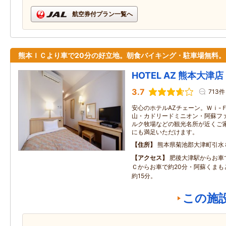
航空券付プラン一覧へ
熊本ＩＣより車で20分の好立地。朝食バイキング・駐車場無料。
HOTEL AZ 熊本大津店
3.7
713件
安心のホテルAZチェーン。Ｗｉ-
山・カドリードミニオン・阿蘇フ
ルク牧場などの観光名所が近くご
にも満足いただけます。
住所
熊本県菊池郡大津町引水
アクセス
肥後大津駅からお車
Ｃからお車で約20分・阿蘇くまも
約15分。
この施