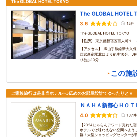
The GLOBAL HOTEL TOKYO
The GLOBAL HOTEL 
3.6
12件
The GLOBAL HOTEL TOKYO
住所
東京都新宿区百人町１－
アクセス
JR山手線線新大久
西武新宿駅北口より徒歩10分、J
り徒歩10分
この施
ご家族旅行は是非当ホテルへ♪広めのお部屋設計でゆったりと☆
ＮＡＨＡ新都心ＨＯＴ
4.0
137件
【2024じゃらんアワード売れた
ホテルでは味わえない空間へよう
群！大型ショッピングセンターが