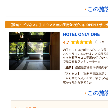
この施
【観光・ビジネスに】２０２５年内子街並み沿いにOPEN！サウ
HOTEL ONLY ONE
4.7
9件
内子のレトロな町並み沿いに位置
スタイリッシュな佇まい／多種多
らった和室★２１平米のダブルや
で過ごせるファミリールーム
住所
愛媛県喜多郡内子町内子1
アクセス
【無料平面駐車場２
Ｃから車で５分／JR内子駅から徒
駅からりから車で５分
この施