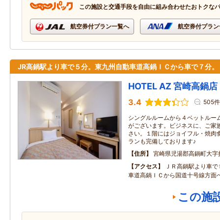
この施設と交通手段を自由に組み合わせたおトクな
航空券付プラン一覧へ
航空券付プラン
JR高鍋駅より車で５分。東九州自動車道高鍋ＩＣから車で７分。
HOTEL AZ 宮崎高鍋店
3.4
505件
シングルルームから４ベットルー
がございます。ビジネスに、ご家
さい。１階にはジョイフル・焼肉
ランも完備しております♪
住所
宮崎県児湯郡高鍋町大字
アクセス
ＪＲ高鍋駅より車で
車道高鍋ＩＣから国道十号線方面
この施