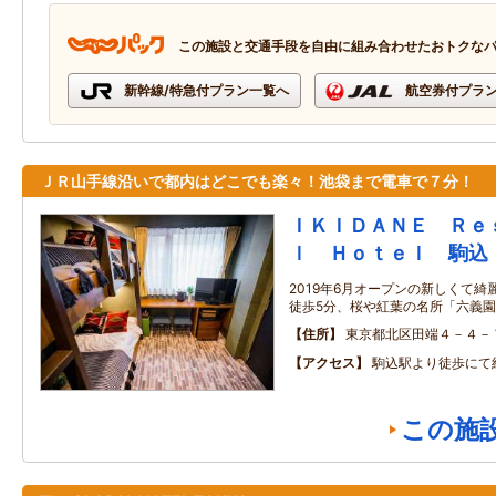
この施設と交通手段を自由に組み合わせたおトクな
新幹線/特急付プラン一覧へ
航空券付プラ
ＪＲ山手線沿いで都内はどこでも楽々！池袋まで電車で７分！
ＩＫＩＤＡＮＥ Ｒｅ
ｌ Ｈｏｔｅｌ 駒込
2019年6月オープンの新しくて綺
徒歩5分、桜や紅葉の名所「六義
住所
東京都北区田端４－４－
アクセス
駒込駅より徒歩にて
この施