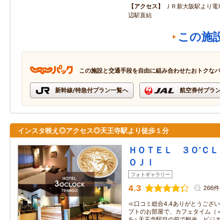
アクセス
ＪＲ新大阪駅より電
辺駅直結
この施
この施設と交通手段を自由に組み合わせたおトクな
新幹線/特急付プラン一覧へ
航空券付プラ
インスタ映え◎アクセス◎天王寺駅より徒歩１分
ＨＯＴＥＬ ３Ｏ’Ｃ
ＯＪＩ
フォトギャラリー
4.3
266件
≪口コミ総合4.4ありがとうござい
プトのお部屋で、カフェタイム（＝
を♪ 天王寺駅目の前で観光、ビジ