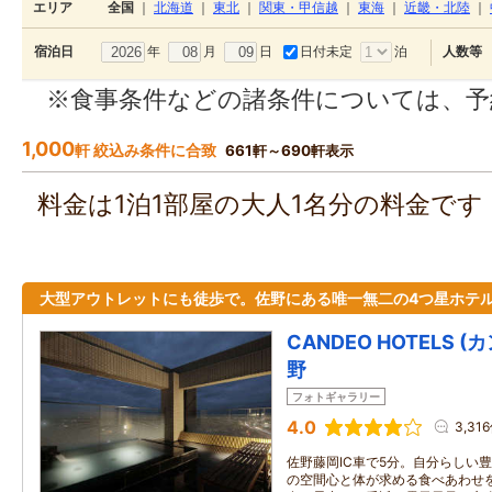
エリア
全国
｜
北海道
｜
東北
｜
関東・甲信越
｜
東海
｜
近畿・北陸
｜
年
月
日
日付未定
泊
宿泊日
人数等
※食事条件などの諸条件については、予
1,000
軒 絞込み条件に合致
661軒～690軒表示
料金は1泊1部屋の大人1名分の料金で
大型アウトレットにも徒歩で。佐野にある唯一無二の4つ星ホテ
CANDEO HOTELS 
野
フォトギャラリー
4.0
3,31
佐野藤岡IC車で5分。自分らしい
の空間心と体が求める食べあわせ