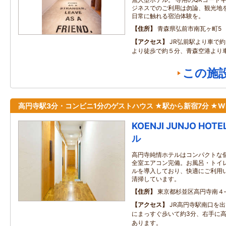
ジネスでのご利用は勿論、観光地
日常に触れる宿泊体験を。
住所
青森県弘前市南瓦ヶ町5
アクセス
JR弘前駅より車で
より徒歩で約５分、青森空港より
この施
高円寺駅3分・コンビニ1分のゲストハウス ★駅から新宿7分 ★Wi-
KOENJI JUNJO HO
ル
高円寺純情ホテルはコンパクトな
全室エアコン完備。お風呂・トイ
ルを導入しており、快適にご利用
清掃しています。
住所
東京都杉並区高円寺南４
アクセス
JR高円寺駅南口を
にまっすぐ歩いて約3分、右手に
あります。