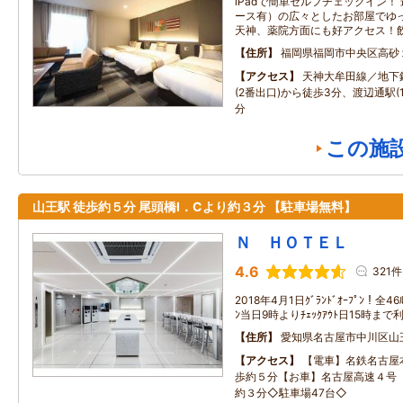
iPadで簡単セルフチェックイン！
ース有）の広々としたお部屋でゆ
天神、薬院方面にも好アクセス！
住所
福岡県福岡市中央区高砂
アクセス
天神大牟田線／地下
(2番出口)から徒歩3分、渡辺通駅(
分
この施
山王駅 徒歩約５分 尾頭橋I．Cより約３分 【駐車場無料】
Ｎ ＨＯＴＥＬ
4.6
321件
2018年4月1日ｸﾞﾗﾝﾄﾞｵｰﾌﾟﾝ！全4
ﾝ当日9時よりﾁｪｯｸｱｳﾄ日15時ま
住所
愛知県名古屋市中川区山
アクセス
【電車】名鉄名古屋
歩約５分【お車】名古屋高速４号 
約３分◇駐車場47台◇