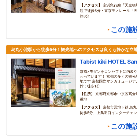
アクセス
京浜急行線「天空橋
短で徒歩3分・東京モノレール「
約8分
この施
烏丸小池駅から徒歩5分！観光地へのアクセスは良くも静かな立
Tabist kiki HOTEL Sa
京風×モダンをコンセプトに内装
わっています！ 京都の多くの観光
地です 京都国際マンガミュージア
館：徒歩1分
住所
京都府京都市中京区高倉
番地
アクセス
京都市営地下鉄 烏丸
徒歩5分、上鳥羽口インターチェン
この施