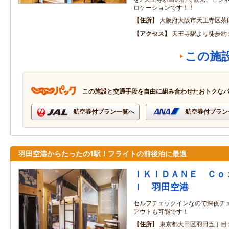
ロケーションです！！
住所
大阪府大阪市天王寺区茶
アクセス
天王寺駅より徒歩約
この施
この施設と交通手段を自由に組み合わせたおトクな
航空券付プラン一覧へ
航空券付プラン
羽田空港からたったの1駅！フライトの前後泊に最適
ＩＫＩＤＡＮＥ Ｃｏ
ｌ 羽田空港
セルフチェックインなので深夜チ
アウトも可能です！
住所
東京都大田区羽田五丁目