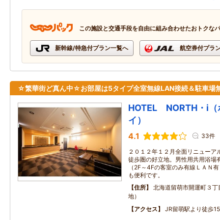
この施設と交通手段を自由に組み合わせたおトクな
新幹線/特急付プラン一覧へ
航空券付プラ
☆繁華街ど真ん中☆お部屋は5タイプ全室無線LAN接続＆駐車場
HOTEL NORTH・
イ）
4.1
33件
２０１２年１２月全面リニューア
徒歩圏の好立地。男性用共用浴場
（2F～4Fの客室のみ有線ＬＡＮ
も便利です。
住所
北海道留萌市開運町３丁
地）
アクセス
JR留萌駅より徒歩1