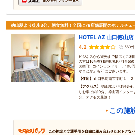
航空券付プラン一覧へ
徳山駅より徒歩3分。朝食無料！全国に78店舗展開のホテルチェ
HOTEL AZ 山口徳山店
4.2
560件
ビジネスから観光まで幅広くご利
の方は16台有料駐車場あり1台550
660円）コインランドリー、10
かまどか』も2Fにございます。
住所
山口県周南市本町１－２
アクセス
徳山駅より徒歩3分
りお車で約10分、徳山西インター
分、アクセス最適！
この施
この施設と交通手段を自由に組み合わせたおトクな