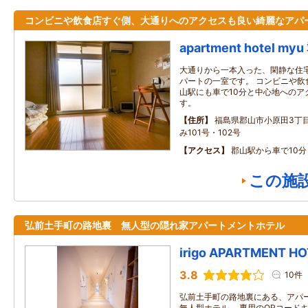
コンビニや飲食店すぐ側、大通りへのアクセスも良い綺麗なアパ
apartment hotel my
大通りから一本入った、閑静な住
パートの一室です。 コンビニや飲
山駅にも車で10分と中心地へのア
す。
住所
福島県郡山市小原田3丁目
み101号・102号
アクセス
郡山駅から車で10分
この施
弘前土手町の路地裏 無人型の隠れ家アパートメントホテル
irigo APARTMENT HO
3.8
10件
弘前土手町の路地裏にある、アパ
無人型ホテル。 専用のQRコード