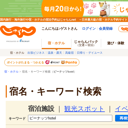
国内旅行・海外旅行や宿・ホテルの宿泊予約はじゃらんnet ～日本最大級の宿・ホテル予約サイト
こんにちは♪ゲストさん
ログイン
会員登録
じゃらんパック
宿・ホテル
遊び・体験
（交通＋宿泊）
宿・ホテル
出張ビジネス
温泉・露天
高級宿
日帰り・デイユース
ポイントがたまる・つかえる
宿・ホテル
> 宿名・キーワード検索（
ピーナッツhotel
）
宿名・キーワード検索
宿泊施設
｜
観光スポット
｜
イ
キーワード