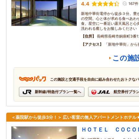
4.4
167件
新地中華街電停から徒歩３分。豊
の空間。心と体が求める食べあわ
食。星空に一番近い露天風呂と心
洗われる癒しをお愉しみください
住所
長崎県長崎市銅座町3番1
アクセス
「新地中華街」から
この施
この施設と交通手段を自由に組み合わせたおトクな
新幹線/特急付プラン一覧へ
航空券付プラ
＜薬院駅から徒歩3分！＞ 広い客室の無人アパートメントホテル
ＨＯＴＥＬ ＣＯＣＯ