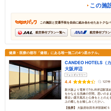
この施
この施設と交通手段を自由に組み合わせたおトクな
航空券付プラン一覧へ
航空券付プラン
健康・医療の都市「健都」にある唯一無二の4つ星ホテル。
CANDEO HOTEL
大阪岸辺
フォトギャラリー
4.4
127件
新大阪より電車で7分JR岸辺駅直
をかなえる洗練の空間。思いのま
番近い露天風呂と心身をととのえ
上の癒しをお愉しみください。
住所
大阪府吹田市岸部新町５