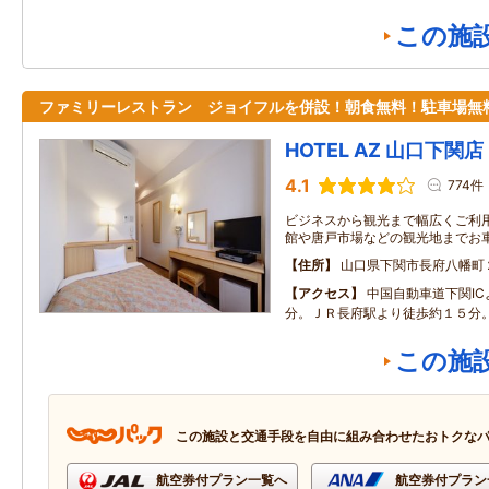
この施
ファミリーレストラン ジョイフルを併設！朝食無料！駐車場無
HOTEL AZ 山口下関店
4.1
774件
ビジネスから観光まで幅広くご利
館や唐戸市場などの観光地までお
住所
山口県下関市長府八幡町
アクセス
中国自動車道下関IC
分。ＪＲ長府駅より徒歩約１５分
この施
この施設と交通手段を自由に組み合わせたおトクな
航空券付プラン一覧へ
航空券付プラン