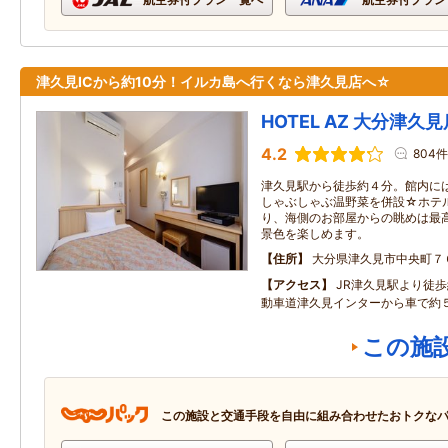
津久見ICから約10分！イルカ島へ行くなら津久見店へ☆
HOTEL AZ 大分津久見
4.2
804件
津久見駅から徒歩約４分。館内に
しゃぶしゃぶ温野菜を併設☆ホテ
り、海側のお部屋からの眺めは最
景色を楽しめます。
住所
大分県津久見市中央町７
アクセス
JR津久見駅より徒
動車道津久見インターから車で約
この施
この施設と交通手段を自由に組み合わせたおトクな