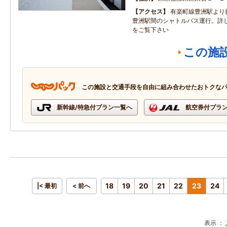
アクセス
有楽町線豊洲駅より
豊洲駅間のシャトルバス運行。詳
をご覧下さい
この施
この施設と交通手段を自由に組み合わせたおトクな
新幹線/特急付プラン一覧へ
航空券付プラ
18
19
20
21
22
23
24
|< 最初
< 前へ
表示 ：