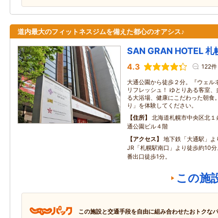
道内最大のフィットネスジムを備えた都心のオアシス♪
SAN GRAN HOTEL
4.3
122件
大通公園から徒歩２分。『ウェル
リフレッシュ！ ゆとりある客室、
る大浴場、健康にこだわった朝食。
り」を体験してください。
住所
北海道札幌市中央区北１
通公園ビル４階
アクセス
地下鉄「大通駅」よ
JR「札幌駅南口」より徒歩約10分
番出口徒歩1分。
この施
この施設と交通手段を自由に組み合わせたおトクな