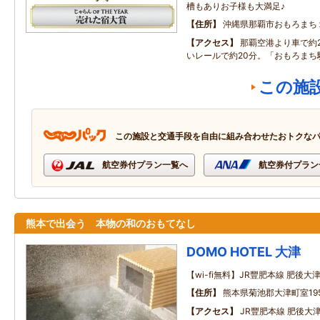
槽もありお子様も大満足♪
住所
沖縄県那覇市おもろまち
アクセス
那覇空港より車で約
いレールで約20分。「おもろまち
この施
この施設と交通手段を自由に組み合わせたおトクな
航空券付プラン一覧へ
航空券付プラン
熊本で出会う 本物の和のおもてなし
DOMO HOTEL 大津
【wi-fi無料】JR豐肥本線 肥後
住所
熊本県菊池郡大津町室195
アクセス
JR豐肥本線 肥後大