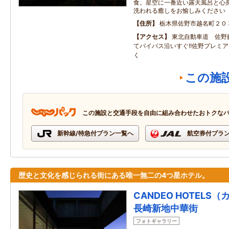
食。星空に一番近い露天風呂と心
洗われる癒しをお愉しみください
住所
栃木県佐野市越名町２０
アクセス
東北自動車道 佐野
てバイパス沿いすぐ!!佐野プレミ
く
この施
この施設と交通手段を自由に組み合わせたおトクな
新幹線/特急付プラン一覧へ
航空券付プラ
歴史と文化を感じられる街にある唯一無二の4つ星ホテル。
CANDEO HOTEL
長崎新地中華街
フォトギャラリー