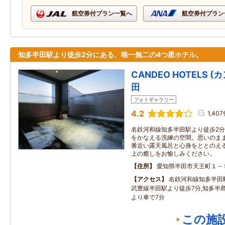
航空券付プラン一覧へ
航空券付プラン
知多半田駅より徒歩2分にある、唯一無二の4つ星ホテル。
CANDEO HOTELS 
田
フォトギャラリー
4.2
1,40
名鉄河和線知多半田駅より徒歩2
をかなえる洗練の空間。思いのま
番近い露天風呂と心身をととのえ
上の癒しをお愉しみください。
住所
愛知県半田市天王町１－
アクセス
名鉄河和線知多半田駅
武豊線半田駅より徒歩7分,知多半
より車で7分
この施