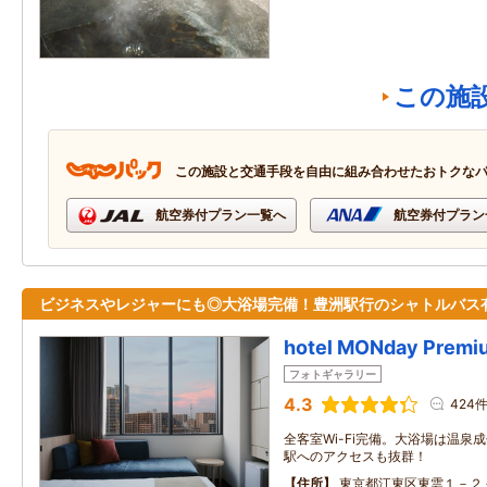
この施
この施設と交通手段を自由に組み合わせたおトクな
航空券付プラン一覧へ
航空券付プラン
ビジネスやレジャーにも◎大浴場完備！豊洲駅行のシャトルバス
hotel MONday Prem
フォトギャラリー
4.3
424
全客室Wi-Fi完備。大浴場は温泉
駅へのアクセスも抜群！
住所
東京都江東区東雲１－２