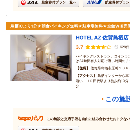
航空券付プラン一覧へ
航空券付プラン
鳥栖ICより1分★朝食バイキング無料★駐車場無料★全館Wifi完
HOTEL AZ 佐賀鳥栖店
3.7
629件
バイキングレストラン、コインラ
は24時間有人対応で遅い時間のチ
住所
佐賀県鳥栖市原町１０８
アクセス
鳥栖インターから車
沿い ＪＲ田代駅より徒歩約10分
分
この施
この施設と交通手段を自由に組み合わせたおトクな