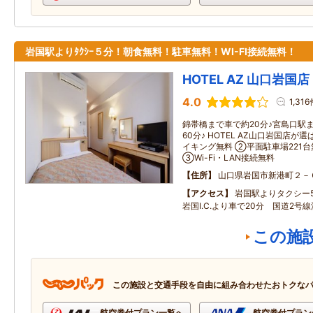
岩国駅よりﾀｸｼｰ５分！朝食無料！駐車無料！WI-FI接続無料！
HOTEL AZ 山口岩国店
4.0
1,31
錦帯橋まで車で約20分♪宮島口駅
60分♪ HOTEL AZ山口岩国店
イキング無料 ②平面駐車場221台
③Wi-Fi・LAN接続無料
住所
山口県岩国市新港町２－
アクセス
岩国駅よりタクシー
岩国I.C.より車で20分 国道2号
この施
この施設と交通手段を自由に組み合わせたおトクな
航空券付プラン一覧へ
航空券付プラン