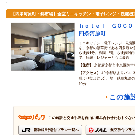
【四条河原町・錦市場】全室ミニキッチン・電子レンジ・洗濯機
ｈｏｔｅｌ ＧＯＣＯ
四条河原町
ミニキッチン・電子レンジ・洗濯
を。京都の繁華街である四条通や
ら徒歩1分。祇園、鴨川も徒歩圏
で、観光・レジャーともに最適
住所
京都府京都市中京区御幸
アクセス
JR京都駅よりバス1
町より徒歩約5分、地下鉄烏丸線
10分
この施
この施設と交通手段を自由に組み合わせたおトクな
新幹線/特急付プラン一覧へ
航空券付プラ