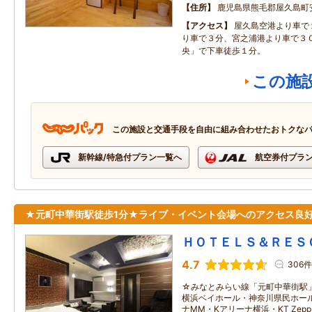
住所
鹿児島県熊毛郡屋久島町安房
アクセス
屋久島空港より車で
り車で３分、宮之浦港より車で３
央」で下車徒歩１分。
この施
この施設と交通手段を自由に組み合わせたおトクな
新幹線/特急付プラン一覧へ
航空券付プラ
★元町中華街駅徒歩1分★ライブ・イベント会場へのアクセス良
ＨＯＴＥＬＳ＆ＲＥＳ
4.7
306件
☆みなとみらい線「元町中華街駅
横浜ベイホール・神奈川県民ホー
ナMM・Kアリーナ横浜・KT Zepp