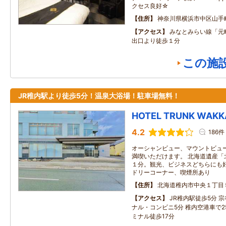
クセス良好☆
住所
神奈川県横浜市中区山手
アクセス
みなとみらい線「元
出口より徒歩１分
この施
JR稚内駅より徒歩5分！温泉大浴場！駐車場無料！
HOTEL TRUNK WAKK
4.2
186件
オーシャンビュー、マウントビュ
満喫いただけます。 北海道遺産「
１分。観光、ビジネスどちらにも
ドリーコーナー、喫煙所あり
住所
北海道稚内市中央１丁目
アクセス
JR稚内駅徒歩5分 
ナル・コンビニ5分 稚内空港車で2
ミナル徒歩17分