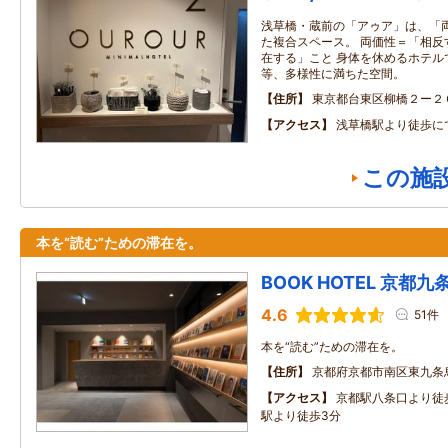
浅草橋・蔵前の「アゥア」は、「
た複合スペース。 両価性＝「相反
在する」こと 身体を休めるホテル
等、多様性に満ちた空間。
住所
東京都台東区柳橋２ー２
アクセス
浅草橋駅より徒歩に
この施
本を“読む”ための滞在を。
BOOK HOTEL 京都九
4.6
51件
本を“読む”ための滞在を。
住所
京都府京都市南区東九条
アクセス
京都駅八条口より徒
駅より徒歩3分