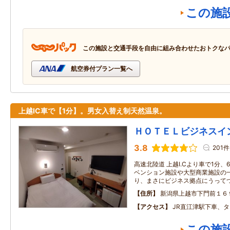
この施
この施設と交通手段を自由に組み合わせたおトクな
航空券付プラン一覧へ
上越IC車で【1分】。男女入替え制天然温泉。
ＨＯＴＥＬビジネスイ
3.8
201件
高速北陸道 上越I.Cより車で1分、
ベンション施設や大型商業施設の
り、まさにビジネス拠点にうって
住所
新潟県上越市下門前１６
アクセス
JR直江津駅下車、
この施