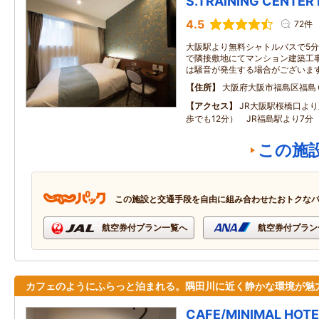
S.TRAINING CENTER
4.5
72件
大阪駅より無料シャトルバスで5分 
で隣接敷地にてマンション建築工
は騒音が発生する場合がございま
住所
大阪府大阪市福島区福島
アクセス
JR大阪駅桜橋口よ
歩でも12分） JR福島駅より7
この施
この施設と交通手段を自由に組み合わせたおトクな
航空券付プラン一覧へ
航空券付プラン
カフェのようにふらっと泊まれる。隅田川に近く静かな環境が魅
CAFE/MINIMAL HOTE