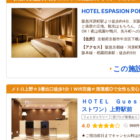
HOTEL ESPASION P
阪急河原町駅より徒歩約4分、京阪
と抜群の立地。観光はもちろん、
OK！夜は祇園や鴨川、先斗町への
住所
京都府京都市中京区下樵木
アクセス
阪急京都線・河原町
阪本線・祇園四条駅：徒歩約5分
この施
メトロ上野☆3番出口徒歩1分！Wifi完備☆清潔感◎で女性も安心
ＨＯＴＥＬ Ｇｕｅｓ
ストワン）上野駅前
フォトギャラリー
宿ブログ新着あり
4.0
966件
★ご宿泊前日までキャンセル料は