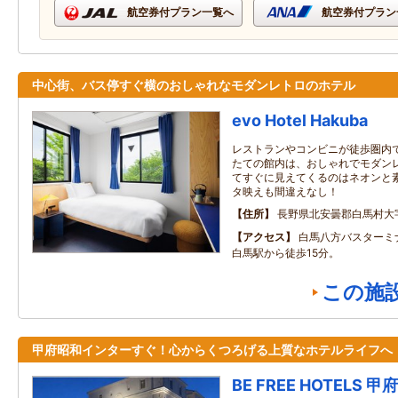
航空券付プラン一覧へ
航空券付プラン
中心街、バス停すぐ横のおしゃれなモダンレトロのホテル
evo Hotel Hakuba
レストランやコンビニが徒歩圏内
たての館内は、おしゃれでモダン
てすぐに見えてくるのはネオンと
タ映えも間違えなし！
住所
長野県北安曇郡白馬村大字
アクセス
白馬八方バスターミ
白馬駅から徒歩15分。
この施
甲府昭和インターすぐ！心からくつろげる上質なホテルライフへ
BE FREE HOTELS 甲府