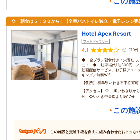
この施
◇ 朝食は５：３０から！【全室バストイレ独立・電子レンジ完
Hotel Apex Resort
フォトギャラリー
4.1
270件
◆ 全プラン朝食付き：栄養たっ
に！ ◆ 駐車場代1泊300円 
動画配信サービス／お子様アメニ
キング／無料Wifi
住所
福島県いわき市平祢宜町
アクセス
◇ JRいわき駅から
分 ◇いわき中央ICより約17分
この施
この施設と交通手段を自由に組み合わせたおトクな