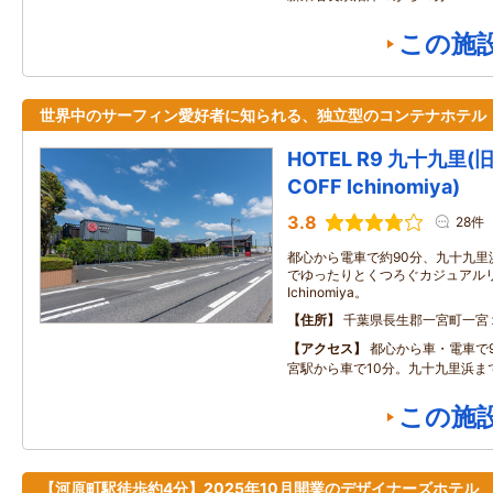
この施
世界中のサーフィン愛好者に知られる、独立型のコンテナホテル
HOTEL R9 九十九里(旧C
COFF Ichinomiya)
3.8
28件
都心から電車で約90分、九十九里
でゆったりとくつろぐカジュアルリゾ
Ichinomiya。
住所
千葉県長生郡一宮町一宮
アクセス
都心から車・電車で9
宮駅から車で10分。九十九里浜ま
この施
【河原町駅徒歩約4分】2025年10月開業のデザイナーズホテル