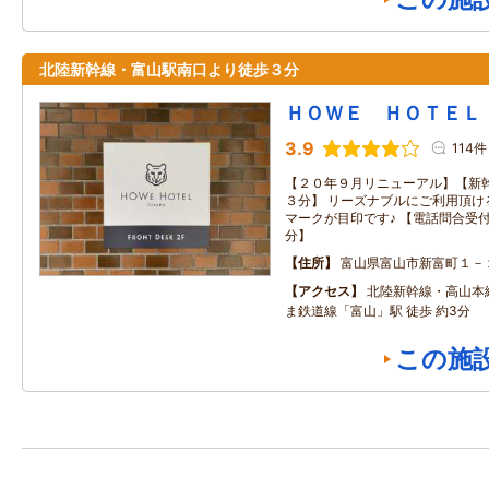
北陸新幹線・富山駅南口より徒歩３分
ＨＯＷＥ ＨＯＴＥＬ
3.9
114件
【２０年９月リニューアル】【新
３分】 リーズナブルにご利用頂け
マークが目印です♪ 【電話問合受
分】
住所
富山県富山市新富町１－
アクセス
北陸新幹線・高山本
ま鉄道線「富山」駅 徒歩 約3分
この施