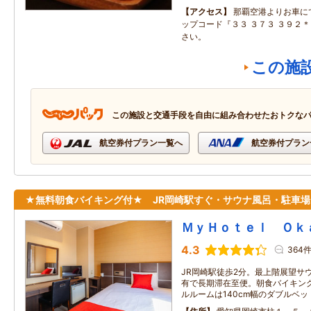
アクセス
那覇空港よりお車に
ップコード『３３ ３７３ ３９２
さい。
この施
この施設と交通手段を自由に組み合わせたおトクな
航空券付プラン一覧へ
航空券付プラン
★無料朝食バイキング付★ JR岡崎駅すぐ・サウナ風呂・駐車場
ＭｙＨｏｔｅｌ Ｏｋ
4.3
364
JR岡崎駅徒歩2分。最上階展望サ
有で長期滞在至便。朝食バイキン
ルルームは140cm幅のダブルベ