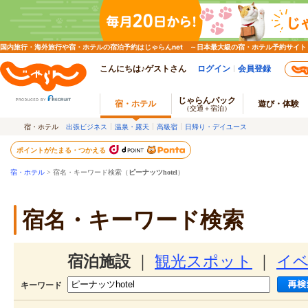
国内旅行・海外旅行や宿・ホテルの宿泊予約はじゃらんnet ～日本最大級の宿・ホテル予約サイト
こんにちは♪ゲストさん
ログイン
会員登録
じゃらんパック
宿・ホテル
遊び・体験
（交通＋宿泊）
宿・ホテル
出張ビジネス
温泉・露天
高級宿
日帰り・デイユース
ポイントがたまる・つかえる
宿・ホテル
> 宿名・キーワード検索（
ピーナッツhotel
）
宿名・キーワード検索
宿泊施設
｜
観光スポット
｜
イ
キーワード