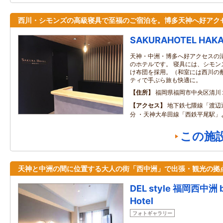
西川・シモンズの高級寝具で至福のご宿泊を。博多天神へ好アク
SAKURAHOTEL HAKA
天神・中洲・博多へ好アクセスの清
のホテルです。 寝具には、シモン
け布団を採用。（和室には西川の敷
ティで手ぶら旅も快適に。
住所
福岡県福岡市中央区清川
アクセス
地下鉄七隈線「渡辺通
分 ・天神大牟田線「西鉄平尾駅」よ
この施
天神と中洲の間に位置する大人の街「西中洲」で出張・観光の拠
DEL style 福岡西中洲 b
Hotel
フォトギャラリー