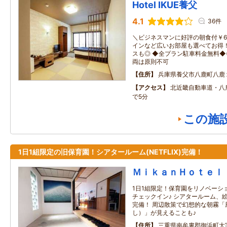
Hotel IKUE養父
4.1
36件
＼ビジネスマンに好評の朝食付￥62
インなど広いお部屋も選べてお得！
スも◎ ◆全プラン駐車料金無料◆
両は原則不可
住所
兵庫県養父市八鹿町八鹿
アクセス
北近畿自動車道・八
で5分
この施
1日1組限定の旧保育園！シアタールーム(NETFLIX)完備！
ＭｉｋａｎＨｏｔｅｌ
1日1組限定！保育園をリノベーシ
チェックイン♪ シアタールーム、絵
完備！ 周辺散策で幻想的な朝霧「
し）」が見えることも♪
住所
三重県南牟婁郡御浜町大