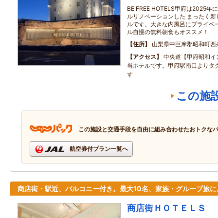
BE FREE HOTELS甲府は20
ルリノベーションした まったく新
ルです。大きな内風呂にプライベ
ル自慢の無料朝食もオススメ！
住所
山梨県中巨摩郡昭和町西条
アクセス
中央道【甲府昭和イ
当ホテルです。甲府駅南口よりタク
す
この施
この施設と交通手段を自由に組み合わせたおトクな
航空券付プラン一覧へ
商店街・駅近、バルコニー付き。最大10名、家族・グループ旅に
商店街ＨＯＴＥＬＳ