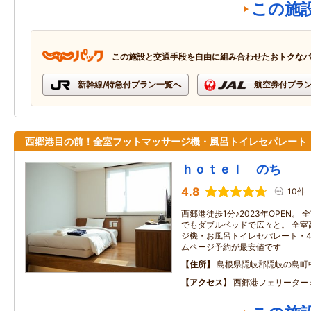
この施
この施設と交通手段を自由に組み合わせたおトクな
新幹線/特急付プラン一覧へ
航空券付プラ
西郷港目の前！全室フットマッサージ機・風呂トイレセパレート
ｈｏｔｅｌ のち
4.8
10件
西郷港徒歩1分♪2023年OPEN。
でもダブルベッドで広々と。 全室高
ジ機・お風呂トイレセパレート・4
ムページ予約が最安値です
住所
島根県隠岐郡隠岐の島町
アクセス
西郷港フェリーター