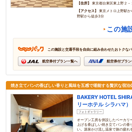
住所
東京都台東区東上野２－
アクセス
東京メトロ上野駅か
野駅から徒歩3分
この施
この施設と交通手段を自由に組み合わせたおトクな
航空券付プラン一覧へ
航空券付プラン
焼き立てパンの香ばしい香りと風味を五感で堪能する贅沢な宿泊
BAKERY HOTEL SH
リーホテル シラハマ）
フォトギャラリー
オーブン工房を併設したベーカリ
上げる香ばしい焼き立てパンの香
い。源泉かけ流し温泉で旅の疲れ