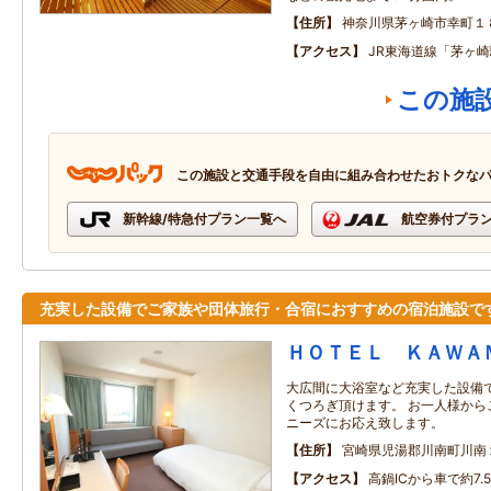
住所
神奈川県茅ヶ崎市幸町１
アクセス
JR東海道線「茅ヶ
この施
この施設と交通手段を自由に組み合わせたおトクな
新幹線/特急付プラン一覧へ
航空券付プラ
充実した設備でご家族や団体旅行・合宿におすすめの宿泊施設で
ＨＯＴＥＬ ＫＡＷＡ
大広間に大浴室など充実した設備
くつろぎ頂けます。 お一人様から
ニーズにお応え致します。
住所
宮崎県児湯郡川南町川南
アクセス
高鍋ICから車で約7.