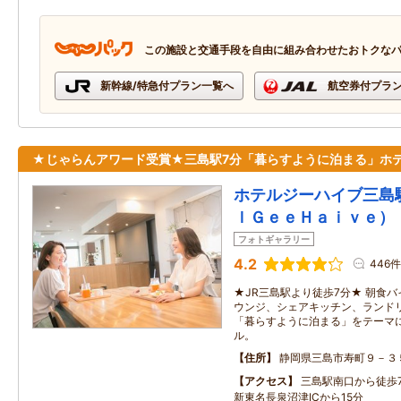
この施設と交通手段を自由に組み合わせたおトクな
新幹線/特急付プラン一覧へ
航空券付プラ
★じゃらんアワード受賞★三島駅7分「暮らすように泊まる」ホ
ホテルジーハイブ三島
ｌＧｅｅＨａｉｖｅ）
フォトギャラリー
4.2
446件
★JR三島駅より徒歩7分★ 朝食
ウンジ、シェアキッチン、ランド
「暮らすように泊まる」をテーマ
ル。
住所
静岡県三島市寿町９－３
アクセス
三島駅南口から徒歩7
新東名長泉沼津ICから15分