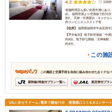
4.2
238件
老舗料理店も多い街西中洲にあり
め。 福岡空港より空港線で約10
8分。 天神・中洲屋台・キャナル
内コンビニエンスストア有
住所
福岡県福岡市中央区西中
アクセス
地下鉄空港線「中洲
約8分。地下鉄七隈線「天神南駅」
約4分。
この施
この施設と交通手段を自由に組み合わせたおトクな
新幹線/特急付プラン一覧へ
航空券付プラ
USJ♪京セラドーム♪電車で最短11分 清潔感口コミ4.9コンサー