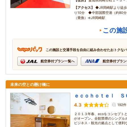
住所
愛知県岡崎市柱１－５－
アクセス
◆JR岡崎駅より徒歩
り10分 ◆中部国際空港（約80
（乗換）⇒JR岡崎駅
この施
この施設と交通手段を自由に組み合わせたおトクな
航空券付プラン一覧へ
航空券付プラン
未来の空との懸け橋に
ｅｃｏｈｏｔｅｌ Ｓ
4.3
192件
２０１３年春、ecoをコンセプト
がオープン。全館禁煙のシングル
ビジネス・観光の拠点として便利