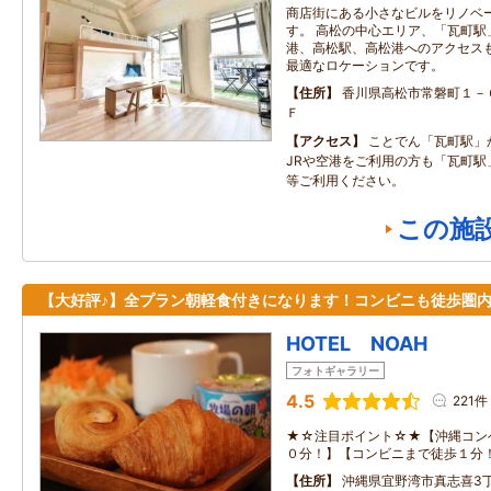
商店街にある小さなビルをリノベ
す。 高松の中心エリア、「瓦町駅
港、高松駅、高松港へのアクセス
最適なロケーションです。
住所
香川県高松市常磐町１－
Ｆ
アクセス
ことでん「瓦町駅」
JRや空港をご利用の方も「瓦町駅
等ご利用ください。
この施
【大好評♪】全プラン朝軽食付きになります！コンビニも徒歩圏
HOTEL NOAH
フォトギャラリー
4.5
221件
★☆注目ポイント☆★【沖縄コン
０分！】【コンビニまで徒歩１分！
住所
沖縄県宜野湾市真志喜3丁目