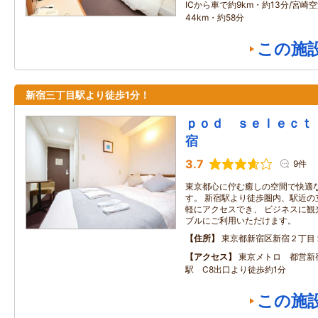
ICから車で約9km・約13分/宮崎
44km・約58分
この施
新宿三丁目駅より徒歩1分！
ｐｏｄ ｓｅｌｅｃｔ
宿
3.7
9件
東京都心に佇む癒しの空間で快適
す。 新宿駅より徒歩圏内、駅近の
軽にアクセスでき、 ビジネスに観
ブルにご利用いただけます。
住所
東京都新宿区新宿２丁目
アクセス
東京メトロ 都営新
駅 C8出口より徒歩約1分
この施