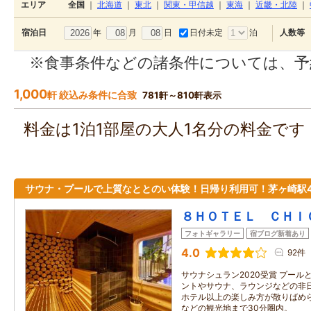
エリア
全国
｜
北海道
｜
東北
｜
関東・甲信越
｜
東海
｜
近畿・北陸
｜
年
月
日
日付未定
泊
宿泊日
人数等
※食事条件などの諸条件については、予
1,000
軒 絞込み条件に合致
781軒～810軒表示
料金は1泊1部屋の大人1名分の料金で
サウナ・プールで上質なととのい体験！日帰り利用可！茅ヶ崎駅
８ＨＯＴＥＬ ＣＨＩ
フォトギャラリー
宿ブログ新着あり
4.0
92件
サウナシュラン2020受賞 プー
ントやサウナ、ラウンジなどの非
ホテル以上の楽しみ方が散りばめ
などの観光地まで30分圏内。