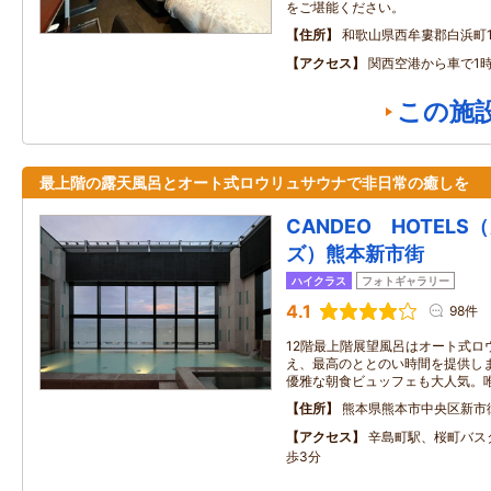
をご堪能ください。
住所
和歌山県西牟婁郡白浜町17
アクセス
関西空港から車で1時
この施
最上階の露天風呂とオート式ロウリュサウナで非日常の癒しを
CANDEO HOTEL
ズ）熊本新市街
ハイクラス
フォトギャラリー
4.1
98件
12階最上階展望風呂はオート式ロ
え、最高のととのい時間を提供し
優雅な朝食ビュッフェも大人気。
住所
熊本県熊本市中央区新市
アクセス
辛島町駅、桜町バス
歩3分