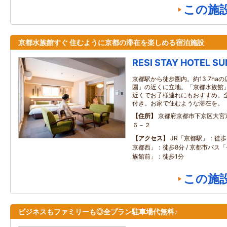
この施
京都水族館すぐ 住むように京都の滞在を楽しめる宿泊施設
RESI STAY HOTEL S
京都駅から徒歩圏内。約13.7ha
園」の近くに立地。「京都水族館
近くでお子様連れにもおすすめ。
付き。お家で住むような滞在を。
住所
京都府京都市下京区大宮
６－２
アクセス
JR「京都駅」：徒歩2
京都西」：徒歩8分 / 京都市バス
族館前」：徒歩1分
この施
ビジネスもファミリーも◎全プラン駐車場代無料♪