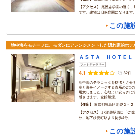
アクセス
尾呂志学園の近く、
です。建物は旧保育園になります
この施
地中海をモチーフに、モダンにアレンジメントした隠れ家的ホテ
ＡＳＴＡ ＨＯＴＥＬ
フォトギャラリー
4.1
82件
地中海のテラコッタを彷彿とさせ
空と海をイメージする青系の2つ
用意しました。心地よい安らぎに
感させます。全館禁煙。
住所
東京都豊島区池袋２－２
アクセス
JR池袋駅西口「C1
分。地下鉄要町駅より徒歩4分。
この施