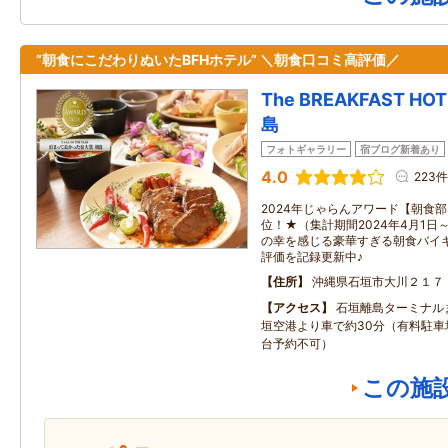
”朝食にこだわりぬいたBFHホテル” ＼朝食口コミ高評価／
The BREAKFAST HO
島
フォトギャラリー
宿ブログ新着あり
4.0
223件
2024年じゃらんアワード【朝食部
位！★（集計期間2024年4月1日～
の幸を感じる豪華すぎる朝食バイキ
評価を記録更新中♪
住所
沖縄県石垣市大川２１７
アクセス
石垣離島ターミナル
垣空港より車で約30分（有料駐車場
台予約不可）
この施