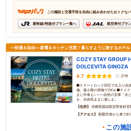
この施設と交通手段を自由に組み合わせたおトクな
新幹線/特急付プラン一覧へ
航空券付プラ
―快適＆自由― 家電＆キッチン充実！暮らすように旅するホテル
COZY STAY GROUP 
DOLCEVITA GINOZA
4.7
27件
■スマートロック対応で出入り自由
備。最小限の荷物でOK◎ ■テイ
まに外食も♪ ――自然の宝庫「水
を、自由気ままに愉しむ。
住所
沖縄県国頭郡宜野座村宜
アクセス
那覇空港から車で約
この施