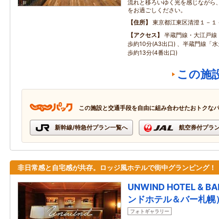
流れと移ろいゆく光を感じながら
をお過ごしください。
住所
東京都江東区清澄１－１
アクセス
半蔵門線・大江戸線
歩約10分(A3出口) 、半蔵門線
歩約13分(4番出口)
この施
この施設と交通手段を自由に組み合わせたおトクな
新幹線/特急付プラン一覧へ
航空券付プラ
非日常感と自宅感が共存。ロッジ風ホテルで街中グランピング！
UNWIND HOTEL &
ンドホテル＆バー札幌
フォトギャラリー