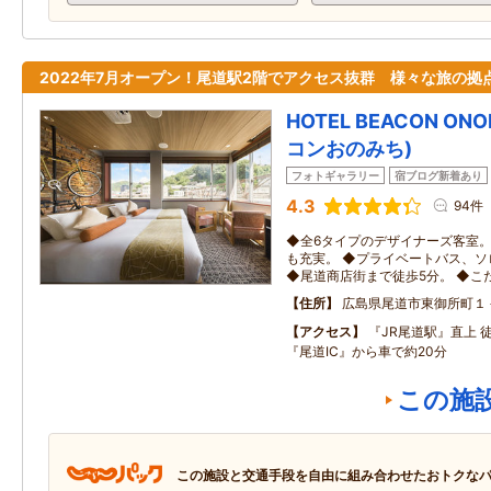
2022年7月オープン！尾道駅2階でアクセス抜群 様々な旅の拠
HOTEL BEACON ON
コンおのみち)
フォトギャラリー
宿ブログ新着あり
4.3
94件
◆全6タイプのデザイナーズ客室。
も充実。 ◆プライベートバス、
◆尾道商店街まで徒歩5分。 ◆こ
住所
広島県尾道市東御所町１
アクセス
『JR尾道駅』直上 
『尾道IC』から車で約20分
この施
この施設と交通手段を自由に組み合わせたおトクな