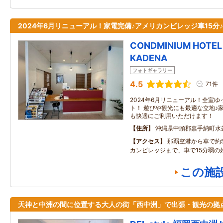
2024年6月リニューアル！家電完備♪アメリカンビレッジ車15分♪
CONDMINIUM HOTEL R
KADENA
フォトギャラリー
4.5
71件
2024年6月リニューアル！全室ゆ
ト！ 遊びや観光にも最適な立地♪
も快適にご利用いただけます！
住所
沖縄県中頭郡嘉手納町水
アクセス
那覇空港から車で約
カンビレッジまで、車で15分弱の
この施
天神と中洲の間に位置する大人の街「西中洲」で出張・観光の拠