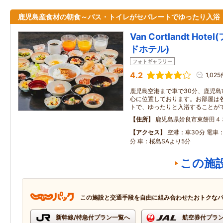
鹿児島産食材の朝食～バス・トイレがセパレートでゆったり入浴
Van Cortlandt Ho
ドホテル)
フォトギャラリー
4.2
1,025
鹿児島空港まで車で30分、鹿児島
心に位置しております。お部屋は
トで、ゆったりと入浴することが
住所
鹿児島県姶良市東餅田４
アクセス
空港：車30分 電車
分 車：桜島SAより5分
この施
この施設と交通手段を自由に組み合わせたおトクな
新幹線/特急付プラン一覧へ
航空券付プラ