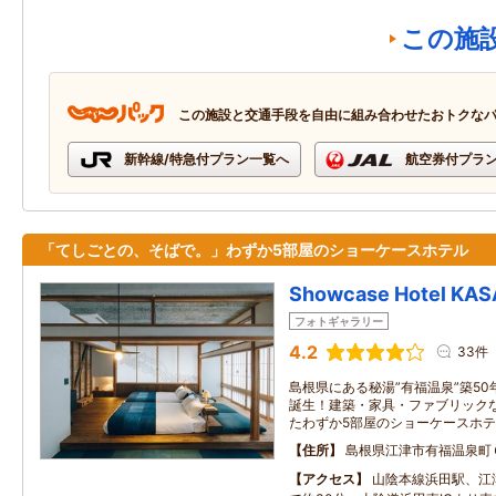
この施
この施設と交通手段を自由に組み合わせたおトクな
新幹線/特急付プラン一覧へ
航空券付プラ
「てしごとの、そばで。」わずか5部屋のショーケースホテル
Showcase Hotel K
フォトギャラリー
4.2
33件
島根県にある秘湯”有福温泉”築5
誕生！建築・家具・ファブリック
たわずか5部屋のショーケースホテル-
住所
島根県江津市有福温泉町
アクセス
山陰本線浜田駅、江