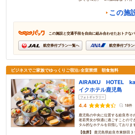
この施
この施設と交通手段を自由に組み合わせたおトクな
航空券付プラン一覧へ
航空券付プラン
ビジネスでご家族でゆっくりご宿泊♪全室禁煙 朝食無料
AIRAIKU HOTEL k
イクホテル鹿児島
フォトギャラリー
4.4
18件
鹿児島の中央に位置する姶良市そ
老若男女が快適に過ごすことので
タル的なホテルを目指しておりま
住所
鹿児島県姶良市東餅田３