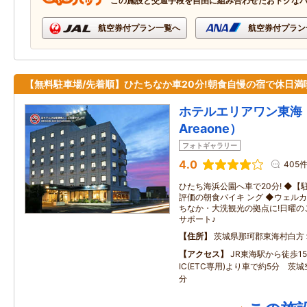
この施設と交通手段を自由に組み合わせたおトクな
航空券付プラン一覧へ
航空券付プラン
【無料駐車場/先着順】ひたちなか車20分!朝食自慢の宿で休日満
ホテルエリアワン東海（
Areaone）
フォトギャラリー
4.0
405
ひたち海浜公園へ車で20分! ◆【
評価の朝食バイキ ング ◆ウェルカム
ちなか・大洗観光の拠点に!日曜の
サポート♪
住所
茨城県那珂郡東海村白方
アクセス
JR東海駅から徒歩1
IC(ETC専用)より車で約5分 茨
分