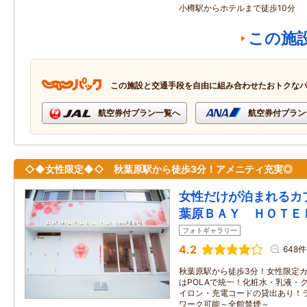
小樽駅からホテルまで徒歩10分
この施
この施設と交通手段を自由に組み合わせたおトクな
航空券付プラン一覧へ
航空券付プラン
◇◆女性限定◆◇ 秋葉原駅から徒歩3分！アメニティ充実◎
女性だけが泊まれるカ
葉原ＢＡＹ ＨＯＴＥ
フォトギャラリー
4.2
648件
秋葉原駅から徒歩3分！女性限定カ
はPOLAで統一！化粧水・乳液・
イロン・充電コードの貸出あり！
ワーク可能～全館禁煙～