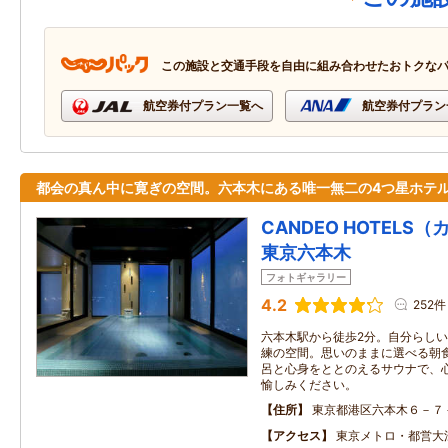
この施設と交通手段を自由に組み合わせたおトクな
航空券付プラン一覧へ
航空券付プラン
都会の真ん中に寛ぎの空間。六本木にある唯一無二の4つ星ホテ
CANDEO HOTEL
東京六本木
フォトギャラリー
4.2
252件
六本木駅から徒歩2分。自分らし
練の空間。思いのままに選べる朝
呂と心身をととのえるサウナで、
愉しみください。
住所
東京都港区六本木６－７
アクセス
東京メトロ・都営大