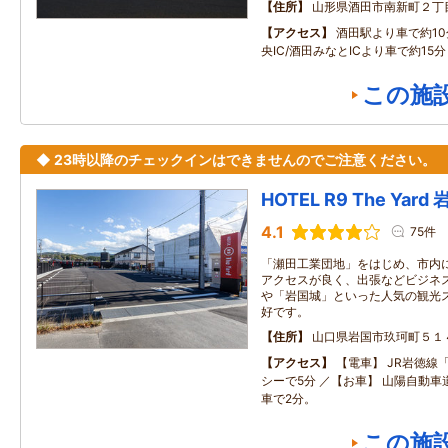
住所
山形県酒田市南新町２丁
アクセス
酒田駅より車で約10
央IC/酒田みなとICより車で約15分
この施
◆ 23時以降のチェックインはできませんのでご注意ください。
HOTEL R9 The Ya
4.1
75件
「瀬田工業団地」をはじめ、市内
アクセスが良く、出張などビジネス
や「岩国城」といった人気の観光
好です。
住所
山口県岩国市玖珂町５１
アクセス
【電車】 JR岩徳線
シーで5分 ／【お車】 山陽自動車
車で2分。
この施