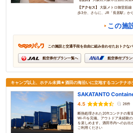
アクセス
大阪メトロ御堂筋線
歩3分、さらに、JR「長居駅」か
この施
この施設と交通手段を自由に組み合わせたおトクな
航空券付プラン一覧へ
航空券付プラン
キャンプ以上、ホテル未満★酒田の海沿いに立地するコンテナホ
SAKATANTO Containe
4.5
26件
断熱処理された20ftコンテナの
Wi-Fiを完備。アウトドア未経験
を楽しめます。酒田市内へのお出
ご利用ください