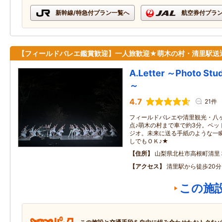
新幹線/特急付プラン一覧へ
航空券付プラ
【フィールドバレエ鑑賞歓迎】一人旅歓迎★萌木の村・清里駅送
A.Letter ～Photo Studi
～
4.7
21件
フィールドバレエや清里観光・八
点♪萌木の村まで車で約3分。ペッ
ジオ。未来に送る手紙のような一
しでもＯＫ♪★
住所
山梨県北杜市高根町清里
アクセス
清里駅から徒歩20分
この施