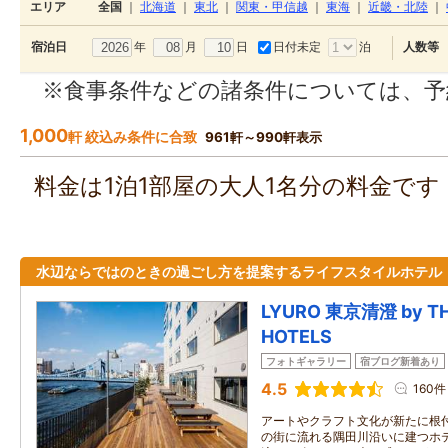
エリア
全国
｜
北海道
｜
東北
｜
関東・甲信越
｜
東海
｜
近畿・北陸
｜
年
月
日
日付未定
泊
宿泊日
人数等
※食事条件などの諸条件については、予
1,000
軒 絞込み条件に合致
961軒～990軒表示
料金は1泊1部屋の大人1名分の料金で
水辺ならではのときの過ごし方を提案するライフスタイルホテル
LYURO 東京清澄 by TH
HOTELS
フォトギャラリー
宿ブログ新着あり
4.5
160件
アートやクラフト文化が新たに根付
の街に流れる隅田川沿いに建つホ