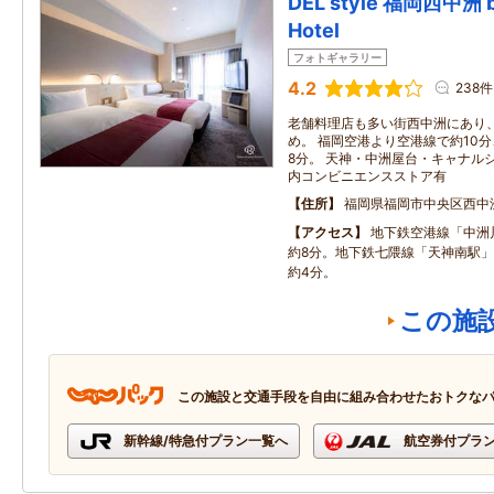
DEL style 福岡西中洲 b
Hotel
フォトギャラリー
4.2
238件
老舗料理店も多い街西中洲にあり
め。 福岡空港より空港線で約10
8分。 天神・中洲屋台・キャナル
内コンビニエンスストア有
住所
福岡県福岡市中央区西中
アクセス
地下鉄空港線「中洲
約8分。地下鉄七隈線「天神南駅」
約4分。
この施
この施設と交通手段を自由に組み合わせたおトクな
新幹線/特急付プラン一覧へ
航空券付プラ