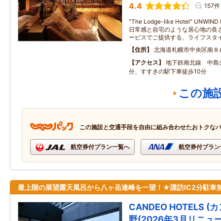
4.4
157件
"The Lodge-like Hotel" UNW
日常感と自宅のような居心地の良
ービスでご提供する、ライフスタ
住所
北海道札幌市中央区南８
アクセス
地下鉄南北線 中島
分、すすきの駅下車徒歩10分
この施
この施設と交通手段を自由に組み合わせたおトクな
航空券付プラン一覧へ
航空券付プラン
最上階の展望露天風呂から八ヶ岳連峰を一望！★諏訪IC2分駐車
CANDEO HOTELS 
野(2026年3月リニュ