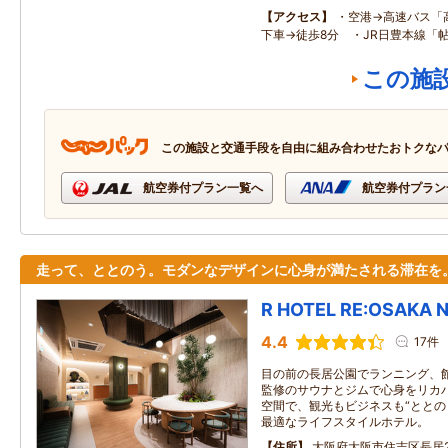
アクセス
・空港→高速バス「
下車→徒歩8分 ・JR日豊本線「
この施
この施設と交通手段を自由に組み合わせたおトクな
航空券付プラン一覧へ
航空券付プラン
走って、ととのう。モダンなデザインに心身が満たされる滞在を
R HOTEL RE:OSAKA 
4.4
17件
目の前の長居公園でランニング、館内
監修のサウナとジムで心身をリカ
空間で、観光もビジネスも“ととの
最適なライフスタイルホテル。
住所
大阪府大阪市住吉区長居2