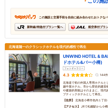
この施
この施設と交通手段を自由に組み合わせたおトクな
新幹線/特急付プラン一覧へ
航空券付プラ
北海道随一のクラシックホテルを現代的感性で再生
UNWIND HOTEL & 
ドホテル&バー小樽)
フォトギャラリー
4.3
144件
北海道で初の外国人専用ホテルと
越中屋ホテル。市から歴史的建造
や建築的美観はそのままに、現代
ブティックホテルとして再生。
住所
北海道小樽市色内１丁目
アクセス
JRで札幌駅から小