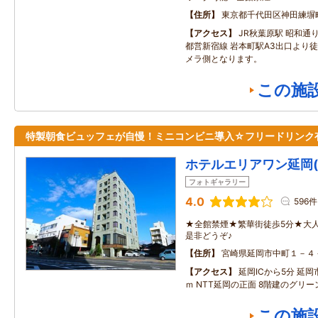
住所
東京都千代田区神田練塀
アクセス
JR秋葉原駅 昭和
都営新宿線 岩本町駅A3出口より徒
メラ側となります。
この施
特製朝食ビュッフェが自慢！ミニコンビニ導入☆フリードリンク
ホテルエリアワン延岡(HOT
フォトギャラリー
4.0
596件
★全館禁煙★繁華街徒歩5分★大
是非どうぞ♪
住所
宮崎県延岡市中町１－４
アクセス
延岡ICから5分 延岡
ｍ NTT延岡の正面 8階建のグリ
この施