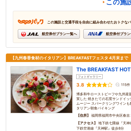
この施
この施設と交通手段を自由に組み合わせたおトクな
航空券付プラン一覧へ
航空券付プラン
【九州春香食材のイタリアン】BREAKFASTフェスタ 4月末まで
The BREAKFAST H
フォトギャラリー
3.8
115件
博多和牛ローストビーフや九州産
実した 焼きたての石窯サンドイッ
ムージー スパークリングワインも
タリアン朝食バイキング
住所
福岡県福岡市中央区春吉
アクセス
地下鉄七隈線『天神
下鉄空港線『天神駅』徒歩8分