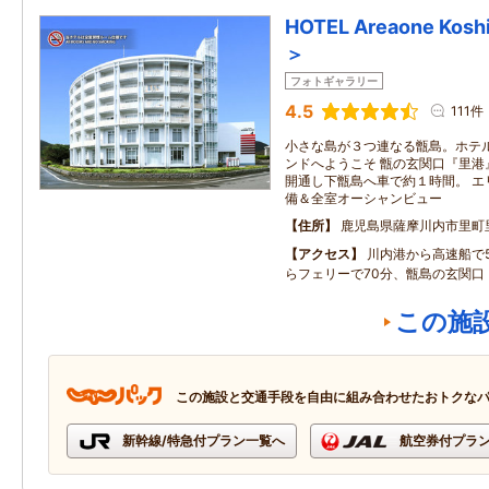
HOTEL Areaone Kosh
＞
フォトギャラリー
4.5
111件
小さな島が３つ連なる甑島。ホテ
ンドへようこそ 甑の玄関口『里港
開通し下甑島へ車で約１時間。 エ
備＆全室オーシャンビュー
住所
鹿児島県薩摩川内市里町
アクセス
川内港から高速船で
らフェリーで70分、甑島の玄関口
この施
この施設と交通手段を自由に組み合わせたおトクな
新幹線/特急付プラン一覧へ
航空券付プラ