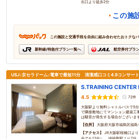
出口より徒歩2分
この施
この施設と交通手段を自由に組み合わせたおトクな
新幹線/特急付プラン一覧へ
航空券付プラ
USJ♪京セラドーム♪電車で最短11分 清潔感口コミ4.9コンサー
S.TRAINING CENTER
4.5
72件
大阪駅より無料シャトルバスで5分 
で隣接敷地にてマンション建築工
は騒音が発生する場合がございま
住所
大阪府大阪市福島区福島
アクセス
JR大阪駅桜橋口よ
歩でも12分） JR福島駅より7