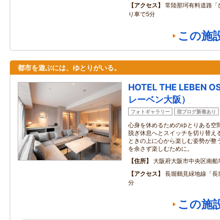
アクセス
常陸那珂有料道路「
り車で5分
この施
都市を遊ぶには、ゆとりがいる。
HOTEL THE LEBEN
レーベン大阪）
フォトギャラリー
宿ブログ新着あり
心身を休めるためのゆとりある空間
脱ぎ休息へとスイッチを切り替える
ときの上に心から楽しむ姿勢が整う
を余さず楽しむために。
住所
大阪府大阪市中央区南船
アクセス
長堀鶴見緑地線「長
分
この施