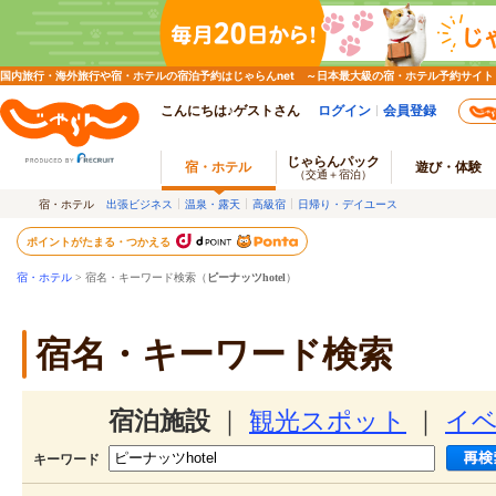
国内旅行・海外旅行や宿・ホテルの宿泊予約はじゃらんnet ～日本最大級の宿・ホテル予約サイト
こんにちは♪ゲストさん
ログイン
会員登録
じゃらんパック
宿・ホテル
遊び・体験
（交通＋宿泊）
宿・ホテル
出張ビジネス
温泉・露天
高級宿
日帰り・デイユース
ポイントがたまる・つかえる
宿・ホテル
> 宿名・キーワード検索（
ピーナッツhotel
）
宿名・キーワード検索
宿泊施設
｜
観光スポット
｜
イ
キーワード