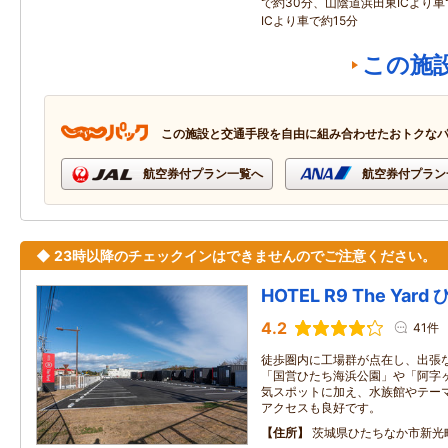
で約30分、山陰道浜田東ICより車
ICより車で約15分
この施
この施設と交通手段を自由に組み合わせたおトクな
航空券付プラン一覧へ
航空券付プラン
◆ 23時以降のチェックインはできませんのでご注意ください。
HOTEL R9 The Ya
4.2
41件
徒歩圏内に工場群が点在し、出張
「国営ひたち海浜公園」や「阿字
気スポットに加え、水族館やテー
アクセスも良好です。
住所
茨城県ひたちなか市新光