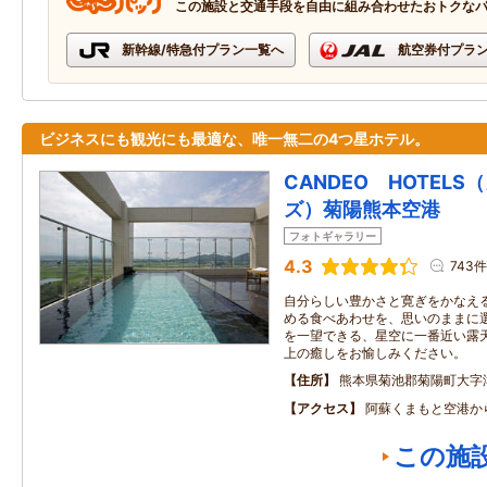
この施設と交通手段を自由に組み合わせたおトクな
新幹線/特急付プラン一覧へ
航空券付プラ
ビジネスにも観光にも最適な、唯一無二の4つ星ホテル。
CANDEO HOTEL
ズ）菊陽熊本空港
フォトギャラリー
4.3
743件
自分らしい豊かさと寛ぎをかなえ
める食べあわせを、思いのままに
を一望できる、星空に一番近い露
上の癒しをお愉しみください。
住所
熊本県菊池郡菊陽町大字
アクセス
阿蘇くまもと空港か
この施