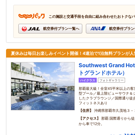
この施設と交通手段を自由に組み合わせたおトクな
航空券付プラン一覧へ
航空券付プラン
夏休みは毎日お楽しみイベント開催！4連泊で1泊無料プランが人
Southwest Grand
トグランドホテル）
ハイクラス
フォトギャラリー
那覇最大級！全室45平米以上の客
型プール／最上階ビューサウナ＆
したクラブラウンジ／国際通り徒
フィットネスあり
住所
沖縄県那覇市久茂地３－
アクセス
那覇 国際通りから徒
から車で12分。