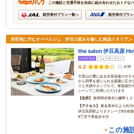
この施設と交通手段を自由に組み合わせたおトクな
航空券付プラン一覧へ
航空券付プラン
別荘地に佇むオーベルジュ 伊豆の恵みを愉しむ絶品イタリアン
the salon 伊豆高原 Hote
ハイクラス
フォトギャラリー
4.2
41件
大室山の麓にある全室温泉のホテル
から四季を感じられる庭園に広大な
りと夫婦やカップルで。家族旅行
シーンでご利用いただけます
住所
静岡県伊東市八幡野１２
アクセス
東名厚木ICより約1
伊豆高原駅よりタクシーで8分前
8丁目下車徒歩８分
この施