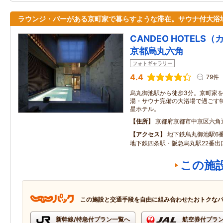
ラウンジ・バーがある京町家で暮らすような滞在。サウナ付大浴
CANDEO HOTEL
京都烏丸六角
フォトギャラリー
4.4
79件
烏丸御池駅から徒歩3分。京町家
湯・サウナ完備の大浴場で過ごす
星ホテル。
住所
京都府京都市中京区六角
アクセス
地下鉄烏丸御池駅6番
地下鉄四条駅・阪急烏丸駅22番出
この施
この施設と交通手段を自由に組み合わせたおトクな
新幹線/特急付プラン一覧へ
航空券付プラ