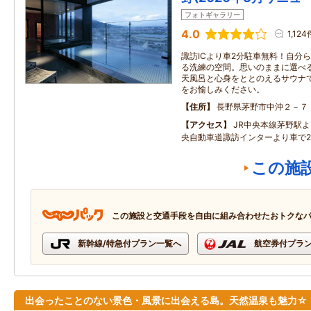
フォトギャラリー
4.0
1,124
諏訪ICより車2分駐車無料！自分
る洗練の空間。思いのままに選べ
天風呂と心身をととのえるサウナ
をお愉しみください。
住所
長野県茅野市中沖２－７
アクセス
JR中央本線茅野駅よ
央自動車道諏訪インターより車で
この施
この施設と交通手段を自由に組み合わせたおトクな
新幹線/特急付プラン一覧へ
航空券付プラ
出会ったことのない景色・風景に出会える島。天然温泉も魅力☆