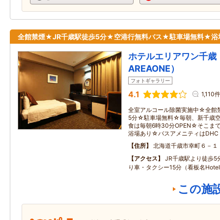
全館禁煙★JR千歳駅徒歩5分★空港行無料バス★駐車場無料★浴
ホテルエリアワン千歳（
AREAONE）
フォトギャラリー
4.1
1,110
全室アルコール除菌実施中☆全館
5分☆駐車場無料☆毎朝、新千歳
食は毎朝6時30分OPEN☆そこ
浴場あり☆バスアメニティはDHC
住所
北海道千歳市幸町６－１
アクセス
JR千歳駅より徒歩
り車・タクシー15分（看板名HotelA
この施