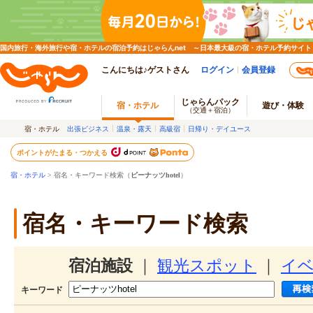
国内旅行・海外旅行や宿・ホテルの宿泊予約はじゃらんnet ～日本最大級の宿・ホテル予約サイト
こんにちは♪ゲストさん
ログイン
会員登録
じゃらんパック
宿・ホテル
遊び・体験
（交通＋宿泊）
宿・ホテル
出張ビジネス
温泉・露天
高級宿
日帰り・デイユース
ポイントがたまる・つかえる
宿・ホテル
> 宿名・キーワード検索（
ピーナッツhotel
）
宿名・キーワード検索
宿泊施設
｜
観光スポット
｜
イ
キーワード