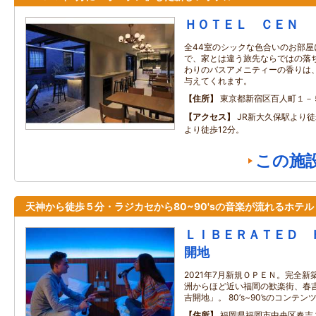
ＨＯＴＥＬ ＣＥＮ
全44室のシックな色合いのお部
で、家とは違う旅先ならではの落
わりのバスアメニティーの香りは
与えてくれます。
住所
東京都新宿区百人町１－
アクセス
JR新大久保駅より徒
より徒歩12分。
この施
天神から徒歩５分・ラジカセから80~90'sの音楽が流れるホテル
ＬＩＢＥＲＡＴＥＤ 
開地
2021年7月新規ＯＰＥＮ。完全新
洲からほど近い福岡の歓楽街、春吉
吉開地」。 80’s~90’sのコン
住所
福岡県福岡市中央区春吉