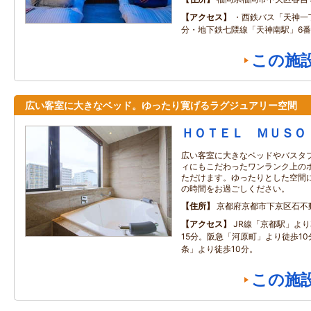
アクセス
・西鉄バス「天神一
分・地下鉄七隈線「天神南駅」6番
この施
広い客室に大きなベッド。ゆったり寛げるラグジュアリー空間
ＨＯＴＥＬ ＭＵＳＯ
広い客室に大きなベッドやバスタ
ィにもこだわったワンランク上の
ただけます。ゆったりとした空間
の時間をお過ごしください。
住所
京都府京都市下京区石不
アクセス
JR線「京都駅」より
15分。阪急「河原町」より徒歩1
条」より徒歩10分。
この施