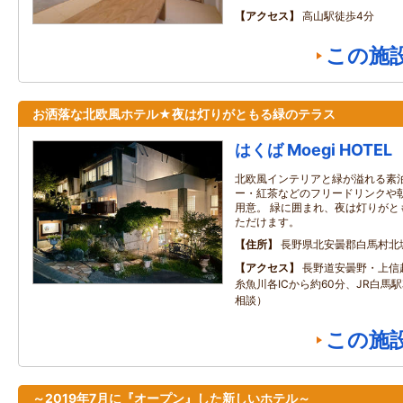
アクセス
高山駅徒歩4分
この施
お洒落な北欧風ホテル★夜は灯りがともる緑のテラス
はくば Moegi HOTEL
北欧風インテリアと緑が溢れる素泊
ー・紅茶などのフリードリンクや
用意。 緑に囲まれ、夜は灯りがと
ただけます。
住所
長野県北安曇郡白馬村北
アクセス
長野道安曇野・上信
糸魚川各ICから約60分、JR白馬
相談）
この施
～2019年7月に『オープン』した新しいホテル～