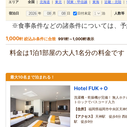
エリア
全国
｜
北海道
｜
東北
｜
関東・甲信越
｜
東海
｜
近畿・北陸
｜
年
月
日
日付未定
泊
宿泊日
人数等
※食事条件などの諸条件については、予
1,000
軒 絞込み条件に合致
991軒～1,000軒表示
料金は1泊1部屋の大人1名分の料金で
最大10名まで泊まれる！
Hotel FUK＋O
洗濯機・乾燥機が完備！ 無人ホテ
トロックでパスコード入力
住所
福岡県福岡市中央区天神5
アクセス
天神駅 徒歩6分 西
駅 徒歩9分