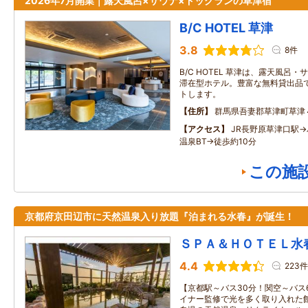
2026年7月開業｜露天風呂×サウナ×ドッグランの草津宿
B/C HOTEL 草津
3.8
8件
B/C HOTEL 草津は、露天風呂
滞在型ホテル。豊富な無料貸出品
トします。
住所
群馬県吾妻郡草津町草津
アクセス
JR長野原草津口駅→
温泉BT→徒歩約10分
この施
京都府京田辺市に天然温泉入り放題『泊まれる水春』が誕生！
ＳＰＡ＆ＨＯＴＥＬ水
4.4
223件
【京都駅～バス30分！関空～バス
イナー監修で光を多く取り入れた