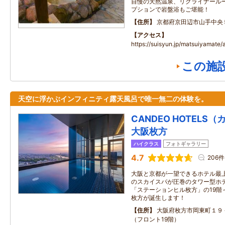
自慢の天然温泉、リクライナール
プションで岩盤浴もご堪能！
住所
京都府京田辺市山手中央
アクセス
https://suisyun.jp/matsuiyamate/
この施
天空に浮かぶインフィニティ露天風呂で唯一無二の体験を。
CANDEO HOTEL
大阪枚方
ハイクラス
フォトギャラリー
4.7
206件
大阪と京都が一望できるホテル最上階
のスカイスパが圧巻のタワー型ホ
「ステーションヒル枚方」の19階
枚方が誕生します！
住所
大阪府枚方市岡東町１９
（フロント19階）