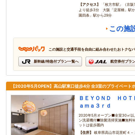
アクセス
「枚方市駅」（京阪
より徒歩3分 大阪「淀屋橋」駅か
園四条」駅から29分
この施
この施設と交通手段を自由に組み合わせたおトクな
新幹線/特急付プラン一覧へ
航空券付プラ
【2020年5月OPEN】高山駅東口徒歩4分 全3室のプライベート
ＢＥＹＯＮＤ ＨＯＴ
ａｍａ３ｒｄ
2020年5月オープン■全室30㎡
ン洗濯機付■除菌清掃実施■無料Wi
ットは徒歩圏内
住所
岐阜県高山市花里町４－