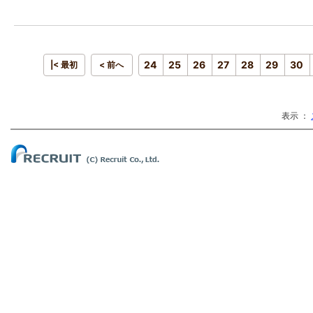
24
25
26
27
28
29
30
|< 最初
< 前へ
表示 ：