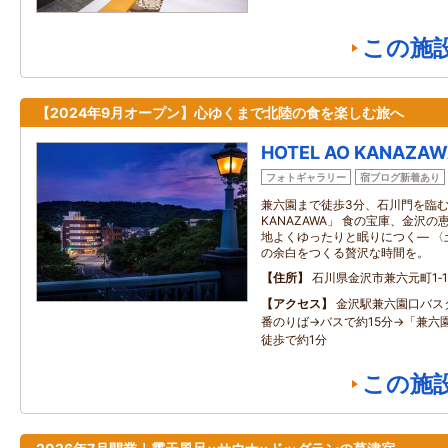
この施
【2024年9月オープン】心ゆくまで北陸の食を楽しむ旅へ
HOTEL AO KANAZA
フォトギャラリー
宿ブログ新着あり
兼六園まで徒歩3分、石川門を臨む全1
KANAZAWA」 食の宝庫、金沢
地よくゆったりと眠りにつく― 〈
の余白をつくる贅沢な時間を。
住所
石川県金沢市兼六元町1‐1
アクセス
金沢駅兼六園口バス
番のりば→バスで約15分→「兼六
徒歩で約1分
この施