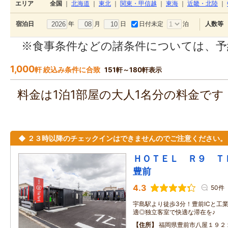
エリア
全国
｜
北海道
｜
東北
｜
関東・甲信越
｜
東海
｜
近畿・北陸
｜
年
月
日
日付未定
泊
宿泊日
人数等
※食事条件などの諸条件については、予
1,000
軒 絞込み条件に合致
151軒～180軒表示
料金は1泊1部屋の大人1名分の料金で
◆ ２３時以降のチェックインはできませんのでご注意ください。
ＨＯＴＥＬ Ｒ９ 
豊前
4.3
50件
宇島駅より徒歩3分！豊前ICと工
適◎独立客室で快適な滞在を♪
住所
福岡県豊前市八屋１９２