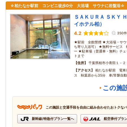
☆柏たなか駅前 コンビニ徒歩0分 大浴場 サウナに岩盤浴☆
ＳＡＫＵＲＡ ＳＫＹ 
イホテル柏）
4.2
350件
★駅前 全館禁煙 ★大浴場・サ
ち寄り入浴可） ★無料サービス
ー ★駐車場（普通車・無料）チ
トまで
住所
千葉県柏市小青田１－２
アクセス
柏たなか駅前 電車
ス 秋葉原から35分 車/常磐自動
この施
この施設と交通手段を自由に組み合わせたおトクな
新幹線/特急付プラン一覧へ
航空券付プラ