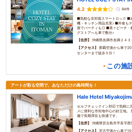
4.2
94件
■気軽な非対面スマートロック ■
機・キッチン用品充実♪ ■外食も
屋でパーティも◎ ■美々ビーチ・
グストアへも車で数分♪
住所
沖縄県糸満市糸満２４３
アクセス
那覇空港から車で2
センターまで徒歩５分！
この施
アートが彩る空間で、あなただけの島時間を！
Hale Hotel Miyakojim
セルフチェックイン対応で気軽に滞
メに便利な市街地中心の好立地。 
備で長期滞在も快適です。
住所
沖縄県宮古島市平良字西里
アクセス
宮古空港から車で15