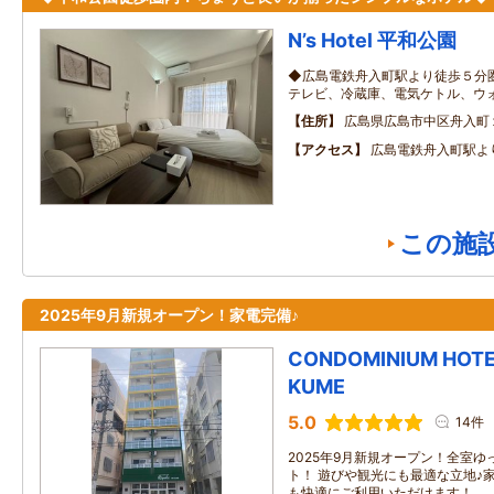
N’s Hotel 平和公園
◆広島電鉄舟入町駅より徒歩５分
テレビ、冷蔵庫、電気ケトル、ウ
住所
広島県広島市中区舟入町
アクセス
広島電鉄舟入町駅よ
この施
2025年9月新規オープン！家電完備♪
CONDOMINIUM HOTEL
KUME
5.0
14件
2025年9月新規オープン！全室ゆ
ト！ 遊びや観光にも最適な立地♪
も快適にご利用いただけます！