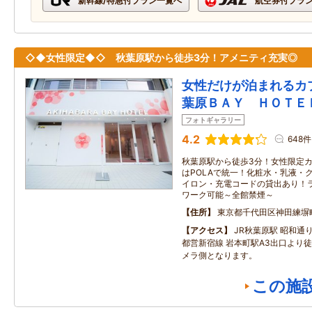
新幹線/特急付プラン一覧へ
航空券付プラ
◇◆女性限定◆◇ 秋葉原駅から徒歩3分！アメニティ充実◎
女性だけが泊まれるカ
葉原ＢＡＹ ＨＯＴＥ
フォトギャラリー
4.2
648件
秋葉原駅から徒歩3分！女性限定カ
はPOLAで統一！化粧水・乳液・
イロン・充電コードの貸出あり！
ワーク可能～全館禁煙～
住所
東京都千代田区神田練塀
アクセス
JR秋葉原駅 昭和
都営新宿線 岩本町駅A3出口より徒
メラ側となります。
この施