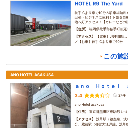
HOTEL R9 The Yar
鞍手ICより車で10分＆駐車場無
出張・ビジネスに便利！トヨタ自
地へ好アクセス！【カレーなどの
住所
福岡県鞍手郡鞍手町新延19
アクセス
【電車】JR中間駅よ
／【お車】鞍手ICより車で10分
この施
ANO HOTEL ASAKUSA
ａｎｏ Ｈｏｔｅｌ 
3.4
27件
ano Hotel asakusa
住所
東京都墨田区東駒形１‐１
アクセス
浅草駅（銀座線、浅
分、蔵前駅（都営大江戸線、浅草線