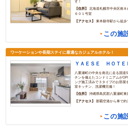
す！
住所
北海道札幌市中央区南
６０１号室
アクセス
東本願寺駅から徒歩
この施
ワーケーションや長期ステイに最適なカジュアルホテル！
ＹＡＥＳＥ ＨＯＴＥ
八重瀬町の中央を南北に走る国道5
チンを備えたコンドミニアムがOPE
ング施工済みで３タイプのお部屋
室キッチン、洗濯機完備！
住所
沖縄県島尻郡八重瀬町東
アクセス
那覇空港から車で約
この施