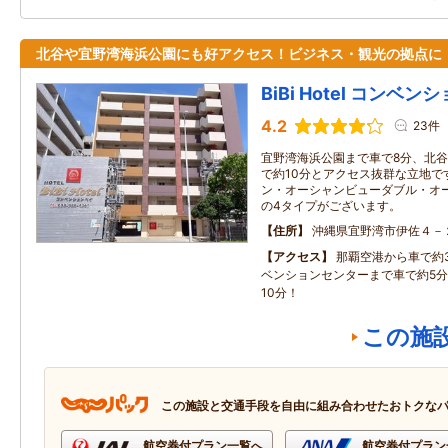
北谷や宜野湾海浜公園にも好アクセス！ビジネス・観光の拠点に
BiBi Hotel コンベ
4.2
23件
宜野湾海浜公園まで車で8分、北
で約10分とアクセス抜群な立地で
ン・オーシャンビューダブル・オ
の4タイプがございます。
住所
沖縄県宜野湾市伊佐４－
アクセス
那覇空港から車で約
ベンションセンターまで車で約5
10分！
この施
この施設と交通手段を自由に組み合わせたおトクな
航空券付プラン一覧へ
航空券付プラン