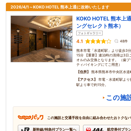
2026/4/1～KOKO HOTEL 熊本上通に改称いたします
KOKO HOTEL 熊本
ングセレクト熊本）
フォトギャラリー
4.1
48件
熊本市電「水道町駅」より徒歩3分
15分 【重要】連泊時の清掃は3
オルのみ交換となります。 （歯ブ
ティバイキングにてご用意）
住所
熊本県熊本市中央区水道
アクセス
市電・水道町駅より
駅より車で約15分。
この施
この施設と交通手段を自由に組み合わせたおトクな
新幹線/特急付プラン一覧へ
航空券付プラ