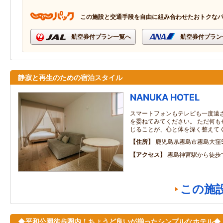
この施設と交通手段を自由に組み合わせたおトクな
航空券付プラン一覧へ
航空券付プラン
静寂と再生のための宿泊スタイル
NANUKA HOTEL
スマートフォンもテレビも一度遠
を委ねてみてください。 ただ何も
じることが、心と体を深く整えて
住所
鹿児島県霧島市霧島大窪5
アクセス
霧島神宮駅から徒歩
この施
◆平和公園徒歩圏内！ちょうど良いが揃ったシンプルなホテル◆