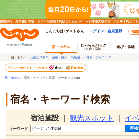
国内旅行・海外旅行や宿・ホテルの宿泊予約はじゃらんnet ～日本最大級の宿・ホテル予約サイト
こんにちは♪ゲストさん
ログイン
会員登録
じゃらんパック
宿・ホテル
遊び・体験
（交通＋宿泊）
宿・ホテル
出張ビジネス
温泉・露天
高級宿
日帰り・デイユース
ポイントがたまる・つかえる
宿・ホテル
> 宿名・キーワード検索（
ピーナッツhotel
）
宿名・キーワード検索
宿泊施設
｜
観光スポット
｜
イ
キーワード