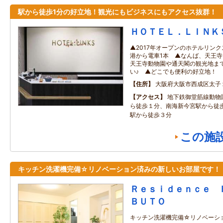
駅から徒歩1分の好立地！観光にもビジネスにもアクセス抜群！
ＨＯＴＥＬ．ＬＩＮＫ
▲2017年オープンのホテルリン
港から電車1本 ▲なんば、天王寺
天王寺動物園や通天閣の観光地ま
い♪ ▲どこでも便利の好立地！
住所
大阪府大阪市西成区太子
アクセス
地下鉄御堂筋線動物
ら徒歩１分、南海新今宮駅から徒歩
駅から徒歩３分
この施
キッチン洗濯機完備☆リノベーション済みの新しいお部屋です！
Ｒｅｓｉｄｅｎｃｅ 
ＢＵＴＯ
キッチン洗濯機完備☆リノベーシ