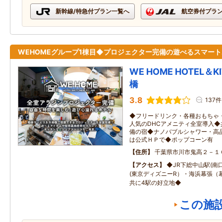
新幹線/特急付プラン一覧へ
航空券付プラ
WEHOMEグループ1棟目◆プロジェクター完備の遊べるスマー
WE HOME HOTEL＆K
橋
3.8
137件
◆フリードリンク・各種おもちゃ
人気のDHCアメニティ全室導入
備の宿◆ナノバブルシャワー・高
は公式ＨＰで◆ポップコーン有
住所
千葉県市川市鬼高２－１
アクセス
◆JR下総中山駅(南
(東京ディズニーR）・海浜幕張（
共に4駅の好立地◆
この施