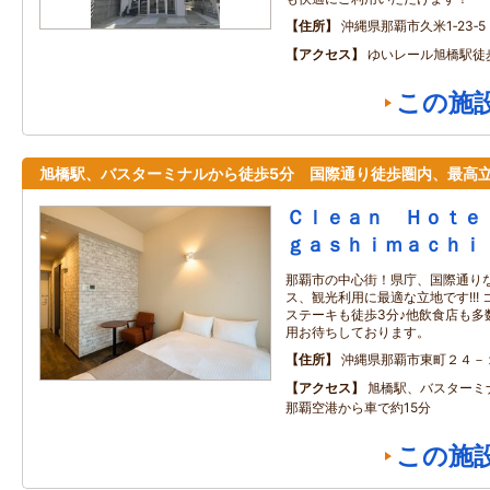
住所
沖縄県那覇市久米1‐23‐5
アクセス
ゆいレール旭橋駅徒
この施
旭橋駅、バスターミナルから徒歩5分 国際通り徒歩圏内、最高
Ｃｌｅａｎ Ｈｏｔｅ
ｇａｓｈｉｍａｃｈｉ
那覇市の中心街！県庁、国際通り
ス、観光利用に最適な立地です!!!
ステーキも徒歩3分♪他飲食店も多
用お待ちしております。
住所
沖縄県那覇市東町２４－
アクセス
旭橋駅、バスターミ
那覇空港から車で約15分
この施