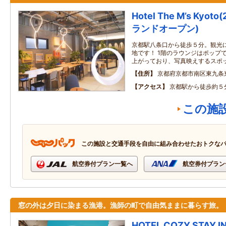
Hotel The M’s Kyo
ランドオープン)
京都駅八条口から徒歩５分。観光
地です！ 1階のラウンジはポップ
上がっており、写真映えするスポ
住所
京都府京都市南区東九条
アクセス
京都駅から徒歩約５
この施
この施設と交通手段を自由に組み合わせたおトクな
航空券付プラン一覧へ
航空券付プラン
窓の外は夕日に染まる漁港。漁師の町で自由気ままに暮らす旅。
HOTEL COZY STAY I