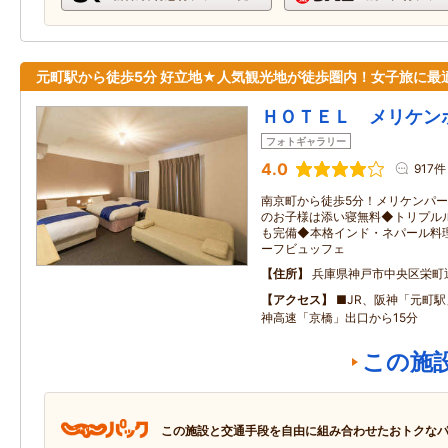
元町駅から徒歩5分 好立地★人気観光地が徒歩圏内！女子旅に最
ＨＯＴＥＬ メリケン
フォトギャラリー
4.0
917件
南京町から徒歩5分！メリケンパ
のお子様は添い寝無料◆トリプル
も完備◆本格インド・ネパール料
ーフビュッフェ
住所
兵庫県神戸市中央区栄町
アクセス
■JR、阪神「元町駅
神高速「京橋」出口から15分
この施
この施設と交通手段を自由に組み合わせたおトクな