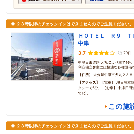
◆ ２３時以降のチェックインはできませんのでご注意ください。
ＨＯＴＥＬ Ｒ９ 
中津
3.7
79件
中津日田道路 犬丸ICより車で1分
利◎独立客室には快適な各種設備
住所
大分県中津市犬丸２３８
アクセス
【電車】 JR日豊本
クシーで5分。 【お車】 中津日田道
で1分。
この施
◆ ２３時以降のチェックインはできませんのでご注意ください。