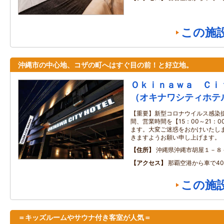
この施
沖縄市の中心地、コザの町へはすぐ目の前！と好立地。
Ｏｋｉｎａｗａ Ｃｉ
（オキナワシティホテ
【重要】新型コロナウイルス感染
間、営業時間を【15：00～21：
ます。大変ご迷惑をおかけいたし
きますようお願い申し上げます。
住所
沖縄県沖縄市胡屋１－８
アクセス
那覇空港から車で4
この施
＝キッズルームやサウナ付き客室が人気＝