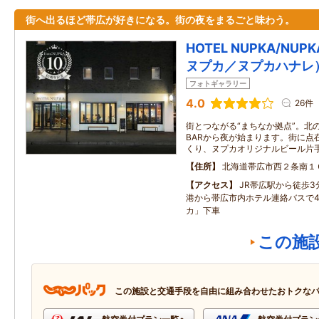
街へ出るほど帯広が好きになる。街の夜をまるごと味わう。
HOTEL NUPKA/NUP
ヌプカ／ヌプカハナレ
フォトギャラリー
4.0
26件
街とつながる“まちなか拠点”。北の
BARから夜が始まります。街に点
くり、ヌプカオリジナルビール片手
住所
北海道帯広市西２条南１
アクセス
JR帯広駅から徒歩
港から帯広市内ホテル連絡バスで4
カ」下車
この施
この施設と交通手段を自由に組み合わせたおトクな