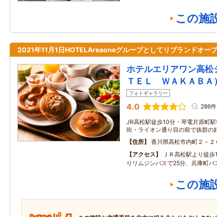
この施
2021年11月1日HOTELAreaoneグループとしてリブランドオー
ホテルエリアワン高松
ＴＥＬ ＷＡＫＡＢＡ
フォトギャラリー
4.0
286件
JR高松駅徒歩10分・琴電片原町
街・ライオン通り目の前で抜群の
住所
香川県高松市内町２－２
アクセス
ＪＲ高松駅より徒歩
りリムジンバスで25分、兵庫町バ
この施