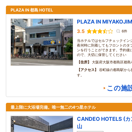
PLAZA IN 都島 HOTEL
PLAZA IN MIYAKOJI
3.5
6件
当ホテルではセルフチェックイン
夜何時に到着してもフロントのタ
ンを行うことができます。予約後
ので、大切に保管してください
住所
大阪府大阪市都島区都島本通
アクセス
谷町線の都島駅から
す。
この施
最上階に大浴場完備。唯一無二の4つ星ホテル
CANDEO HOTELS 
山