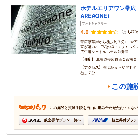
ホテルエリアワン帯広（
AREAONE）
フォトギャラリー
4.0
1,47
帯広繁華街から徒歩約７分♪ 全
室が魅力♪ TVは40インチ♪ バ
広空港シャトルホテル前発着
住所
北海道帯広市西２条南５
アクセス
帯広駅から徒歩11
徒歩７分
この施
この施設と交通手段を自由に組み合わせたおトクな
航空券付プラン一覧へ
航空券付プラン