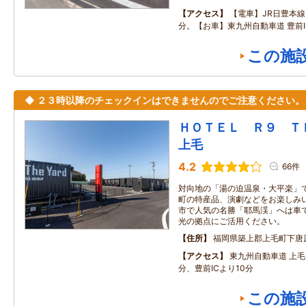
アクセス
【電車】JR日豊本線
分。【お車】東九州自動車道 豊前I
この施
◆ ２３時以降のチェックインはできませんのでご注意ください。
ＨＯＴＥＬ Ｒ９ 
上毛
4.2
66件
対向地の「湯の迫温泉・大平楽」
町の特産品、演劇などをお楽しみ
市で人気の名勝「耶馬渓」へは車で
光の拠点にご活用ください。
住所
福岡県築上郡上毛町下唐
アクセス
東九州自動車道 上毛
分、豊前ICより10分
この施