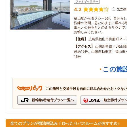
フォトギャラリー
4.2
2,25
福山駅からタクシー5分。自分ら
洗練の空間。思いのままに選べる
風呂と心身をととのえるサウナで
お愉しみください。
住所
広島県福山市御船町２－
アクセス
山陽新幹線／JR山
歩約15分、山陽自動車道 福山東
15分
この施
この施設と交通手段を自由に組み合わせたおトクな
新幹線/特急付プラン一覧へ
航空券付プラ
全てのプランが宿泊税込み！ゆったりバスルームがおすすめ♪