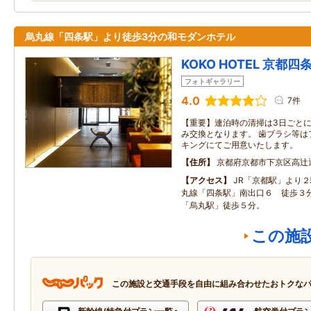
烏丸線「四条駅」より徒歩3分の和モダンホテル
KOKO HOTEL 京都四
フォトギャラリー
4.0
7件
【重要】連泊時の清掃は3日ごと
み交換となります。 歯ブラシ等は
キングにてご用意いたします。
住所
京都府京都市下京区高辻
アクセス
JR「京都駅」より
丸線「四条駅」南出口６ 徒歩３
「烏丸駅」徒歩５分。
この施
この施設と交通手段を自由に組み合わせたおトクな