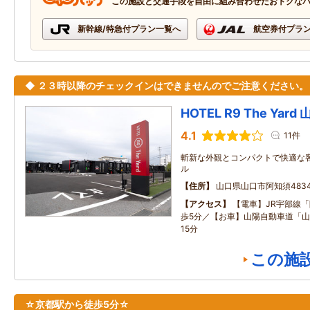
この施設と交通手段を自由に組み合わせたおトクな
新幹線/特急付プラン一覧へ
航空券付プラ
◆ ２３時以降のチェックインはできませんのでご注意ください。
HOTEL R9 The Yar
4.1
11件
斬新な外観とコンパクトで快適な
ル
住所
山口県山口市阿知須4834
アクセス
【電車】JR宇部線
歩5分／【お車】山陽自動車道「山
15分
この施
☆京都駅から徒歩5分☆