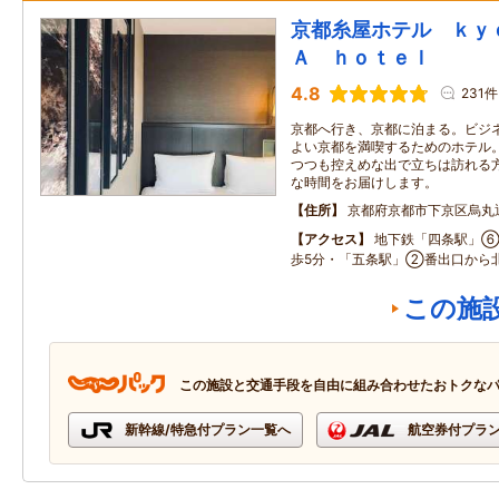
京都糸屋ホテル ｋｙ
Ａ ｈｏｔｅｌ
4.8
231件
京都へ行き、京都に泊まる。ビジ
よい京都を満喫するためのホテル。
つつも控えめな出で立ちは訪れる方
な時間をお届けします。
住所
京都府京都市下京区烏丸
アクセス
地下鉄「四条駅」⑥
歩5分・「五条駅」②番出口から
この施
この施設と交通手段を自由に組み合わせたおトクな
新幹線/特急付プラン一覧へ
航空券付プラ