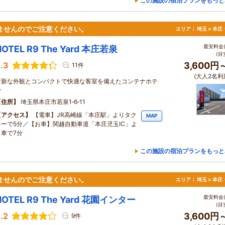
この施設の宿泊プランをもっと
ませんのでご注意ください。
エリア：
埼玉 > 本
最安料金(
HOTEL R9 The Yard 本庄若泉
(目
.3
3,600円
11件
(大人2名利
斬新な外観とコンパクトで快適な客室を備えたコンテナホテ
ル
住所
埼玉県本庄市若泉1‐6‐11
アクセス
【電車】JR高崎線「本庄駅」よりタク
MAP
シーで5分／【お車】関越自動車道「本庄児玉IC」よ
り車で7分
この施設の宿泊プランをもっと
ませんのでご注意ください。
エリア：
埼玉 > 本
最安料金(
HOTEL R9 The Yard 花園インター
(目
.2
3,600円
9件