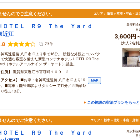
ませんのでご注意ください。
エリア：
滋賀 > 草津・守山・近
最安料金(
ＨＯＴＥＬ Ｒ９ Ｔｈｅ Ｙａｒｄ
(目
東近江
3,600円
(大人2名利
.8
73件
名神高速道路 八日市ICより車で16分。 斬新な外観とコンパク
で快適な客室を備えた新型コンテナホテル HOTEL R9 The
Yard（ホテルアールナイン ザ・ヤード）誕生。
住所
滋賀県東近江市宮荘町１６０－２
アクセス
■お車：名神高速道路 八日市ICより16
MAP
分。■電車：能登川駅よりタクシーで11分／五箇荘駅
より徒歩10分。
この施設の宿泊プランをもっと
ませんのでご注意ください。
エリア：
栃木 > 佐野・小山・足利
最安料金(
ＨＯＴＥＬ Ｒ９ Ｔｈｅ Ｙａｒｄ
(目