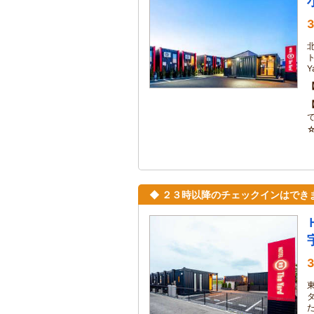
3
ト
◆ ２３時以降のチェックインはでき
3
た