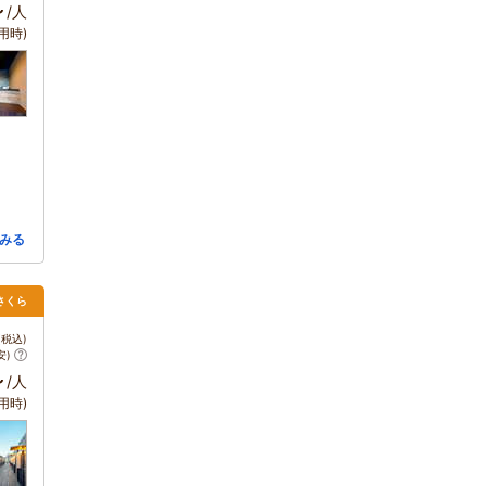
～
/人
用時)
みる
さくら
税込)
安)
～
/人
用時)