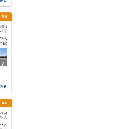
みる
庄・熊谷
税込)
安)
～
/人
用時)
みる
庄・熊谷
税込)
安)
～
/人