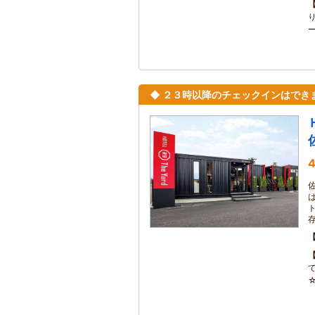
り
ー
◆ ２３時以降のチェックインはでき
4
佐