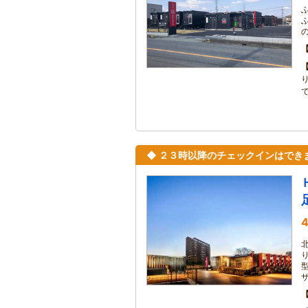
◆ ２３時以降のチェックインはでき
4
北
型