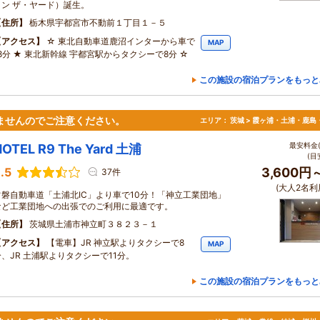
イン ザ・ヤード）誕生。
住所
栃木県宇都宮市不動前１丁目１－５
アクセス
☆ 東北自動車道鹿沼インターから車で
MAP
18分 ★ 東北新幹線 宇都宮駅からタクシーで8分 ☆
この施設の宿泊プランをもっと
ませんのでご注意ください。
エリア：
茨城 > 霞ヶ浦・土浦・鹿島
最安料金(
HOTEL R9 The Yard 土浦
(目
.5
3,600円
37件
(大人2名利
常磐自動車道「土浦北IC」より車で10分！「神立工業団地」
など工業団地への出張でのご利用に最適です。
住所
茨城県土浦市神立町３８２３－１
アクセス
【電車】JR 神立駅よりタクシーで8
MAP
分、JR 土浦駅よりタクシーで11分。
この施設の宿泊プランをもっと