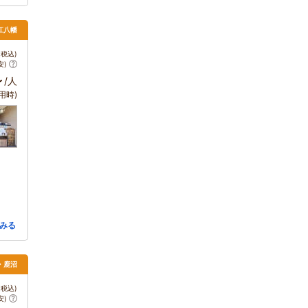
江八幡
税込)
安)
～
/人
用時)
みる
・鹿沼
税込)
安)