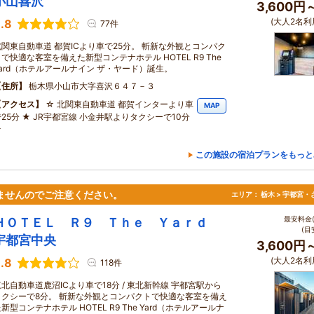
小山喜沢
3,600円
(大人2名利
.8
77件
北関東自動車道 都賀ICより車で25分。 斬新な外観とコンパク
で快適な客室を備えた新型コンテナホテル HOTEL R9 The
Yard（ホテルアールナイン ザ・ヤード）誕生。
住所
栃木県小山市大字喜沢６４７－３
アクセス
☆ 北関東自動車道 都賀インターより車
MAP
で25分 ★ JR宇都宮線 小金井駅よりタクシーで10分
☆
この施設の宿泊プランをもっと
ませんのでご注意ください。
エリア：
栃木 > 宇都宮・
最安料金(
ＨＯＴＥＬ Ｒ９ Ｔｈｅ Ｙａｒｄ
(目
宇都宮中央
3,600円
(大人2名利
.8
118件
東北自動車道鹿沼ICより車で18分 / 東北新幹線 宇都宮駅から
タクシーで8分。 斬新な外観とコンパクトで快適な客室を備え
新型コンテナホテル HOTEL R9 The Yard（ホテルアールナ