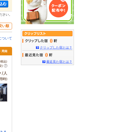
ださい。
安い順
について
0
クリップした宿とは？
・周南
0
税込)
最近見た宿とは？
安)
～
/人
用時)