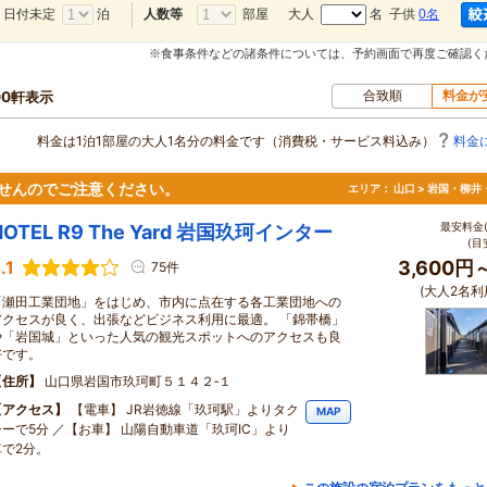
日付未定
泊
部屋
大人
名 子供
0名
人数等
※食事条件などの諸条件については、予約画面で再度ご確認く
合致順
料金が
00軒表示
料金は1泊1部屋の大人1名分の料金です（消費税・サービス料込み）
料金
ませんのでご注意ください。
エリア：
山口 > 岩国・柳井
最安料金(
HOTEL R9 The Yard 岩国玖珂インター
(目
.1
3,600円
75件
(大人2名利
「瀬田工業団地」をはじめ、市内に点在する各工業団地への
アクセスが良く、出張などビジネス利用に最適。 「錦帯橋」
や「岩国城」といった人気の観光スポットへのアクセスも良
好です。
住所
山口県岩国市玖珂町５１４２‐１
アクセス
【電車】 JR岩徳線「玖珂駅」よりタク
MAP
シーで5分 ／【お車】 山陽自動車道「玖珂IC」より
車で2分。