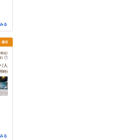
みる
・鹿沼
税込)
安)
～
/人
用時)
みる