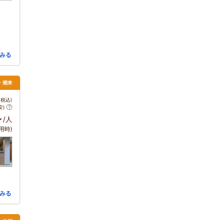
みる
・潮来
税込)
安)
～
/人
用時)
みる