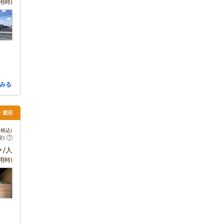
用時)
みる
・鹿沼
税込)
安)
～
/人
用時)