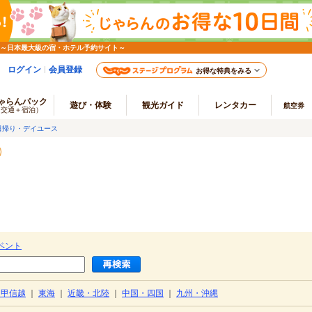
 ～日本最大級の宿・ホテル予約サイト～
ログイン
会員登録
お得な特典をみる
ゃらんパック
遊び・体験
観光ガイド
レンタカー
航空券
（交通＋宿泊）
日帰り・デイユース
）
ベント
・甲信越
｜
東海
｜
近畿・北陸
｜
中国・四国
｜
九州・沖縄