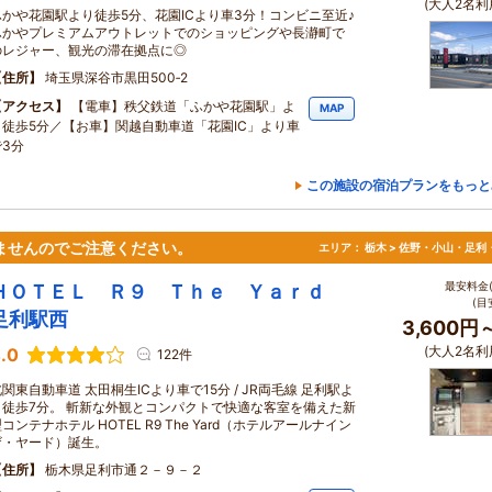
(大人2名利
ふかや花園駅より徒歩5分、花園ICより車3分！コンビニ至近♪
ふかやプレミアムアウトレットでのショッピングや長瀞町で
のレジャー、観光の滞在拠点に◎
住所
埼玉県深谷市黒田500‐2
アクセス
【電車】秩父鉄道「ふかや花園駅」よ
MAP
り徒歩5分／【お車】関越自動車道「花園IC」より車
で3分
この施設の宿泊プランをもっと
ませんのでご注意ください。
エリア：
栃木 > 佐野・小山・足利
最安料金(
ＨＯＴＥＬ Ｒ９ Ｔｈｅ Ｙａｒｄ
(目
足利駅西
3,600円
(大人2名利
.0
122件
関東自動車道 太田桐生ICより車で15分 / JR両毛線 足利駅よ
り徒歩7分。 斬新な外観とコンパクトで快適な客室を備えた新
コンテナホテル HOTEL R9 The Yard（ホテルアールナイン
ザ・ヤード）誕生。
住所
栃木県足利市通２－９－２