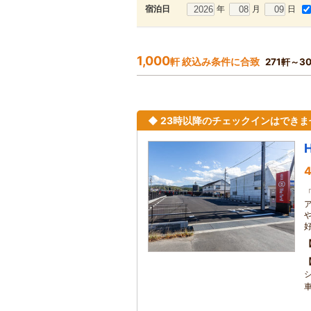
年
月
日
宿泊日
1,000
軒 絞込み条件に合致
271軒～3
◆ 23時以降のチェックインはでき
4