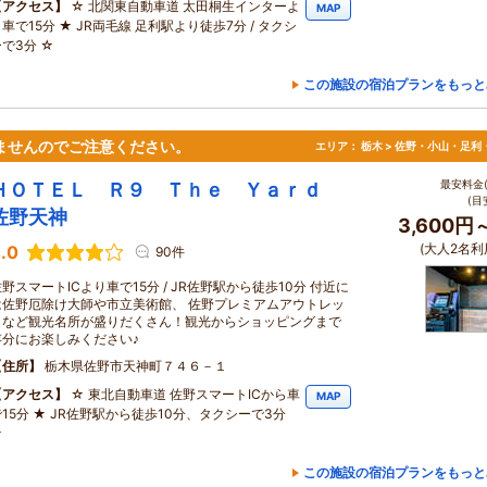
アクセス
☆ 北関東自動車道 太田桐生インターよ
MAP
車で15分 ★ JR両毛線 足利駅より徒歩7分 / タクシ
で3分 ☆
この施設の宿泊プランをもっと
ませんのでご注意ください。
エリア：
栃木 > 佐野・小山・足利
最安料金(
ＨＯＴＥＬ Ｒ９ Ｔｈｅ Ｙａｒｄ
(目
佐野天神
3,600円
(大人2名利
.0
90件
野スマートICより車で15分 / JR佐野駅から徒歩10分 付近に
は佐野厄除け大師や市立美術館、 佐野プレミアムアウトレッ
トなど観光名所が盛りだくさん！観光からショッピングまで
存分にお楽しみください♪
住所
栃木県佐野市天神町７４６－１
アクセス
☆ 東北自動車道 佐野スマートICから車
MAP
で15分 ★ JR佐野駅から徒歩10分、タクシーで3分
☆
この施設の宿泊プランをもっと