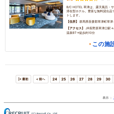
B/C HOTEL 草津は、露天風呂
滞在型ホテル。豊富な無料貸出品
トします。
住所
群馬県吾妻郡草津町草津
アクセス
JR長野原草津口駅→
温泉BT→徒歩約10分
この施
24
25
26
27
28
29
30
|< 最初
< 前へ
表示 ：