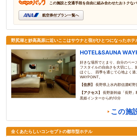
この施設と交通手段を自由に組み合わせたおトクな
航空券付プラン一覧へ
野尻湖と妙高高原に近いここはサウナと宿がひとつになったホテ
HOTEL&SAUNA WAY
好きな場所でとまり、自分のペース
フスタイルの自由さを大切にし、
ほぐし、 四季を通じて心地よく過
WAYPOINT。
住所
長野県上水内郡信濃町野尻1
アクセス
長野新幹線「長野」駅
黒姫インターから約10分
この施
全くあたらしいコンセプトの都市型ホテル