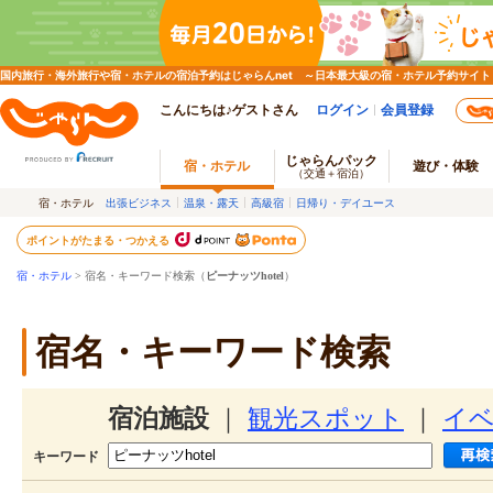
国内旅行・海外旅行や宿・ホテルの宿泊予約はじゃらんnet ～日本最大級の宿・ホテル予約サイト
こんにちは♪ゲストさん
ログイン
会員登録
じゃらんパック
宿・ホテル
遊び・体験
（交通＋宿泊）
宿・ホテル
出張ビジネス
温泉・露天
高級宿
日帰り・デイユース
ポイントがたまる・つかえる
宿・ホテル
> 宿名・キーワード検索（
ピーナッツhotel
）
宿名・キーワード検索
宿泊施設
｜
観光スポット
｜
イ
キーワード