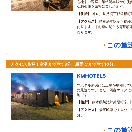
心地よい客室。箱根湯本駅から徒
な箱根旅を気軽に楽しめます。
住所
神奈川県足柄下郡箱根町
アクセス
箱根湯本駅から徒歩
おります。｜お車の場合も専用駐
おります。
この施
アクセス良好！空港まで車で8分、最寄ICまで車で10分。
KMHOTELS
当ホテル周辺には工場が集積して
に最適です。 また、阿蘇エリアに
地です。
住所
熊本県菊池郡菊陽町辛川65
アクセス
最寄IC車で１０分
分。
この施