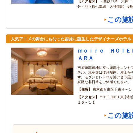
アクセス
・西鉄バス「天神一
分・地下鉄七隈線「天神南駅」6番
この施
人気アニメの舞台にもなった吉原に誕生したデザイナーズホテル
ｍｏｉｒｅ ＨＯＴＥ
ＡＲＡ
吉原遊郭跡地に立つ遊郭をコンセ
テル。浅草寺は徒歩圏内、屋上か
す。モダンとレトロが溶け合う黒
妖艶な非日常をご体感ください。
住所
東京都台東区千束４－１
アクセス
〒111-0031 東
１５－１１
この施