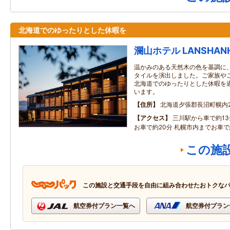
北海道でのゆったりとした休暇を
瀾山ホテル LANSHAN
温かみのある天然木の色を基調に
タイルを演出しました。ご家族や
北海道でのゆったりとした休暇を
います。
住所
北海道夕張郡長沼町幌内22
アクセス
三川駅から車で約13
お車で約20分 札幌市内までお車で
この施
この施設と交通手段を自由に組み合わせたおトクな
航空券付プラン一覧へ
航空券付プラン