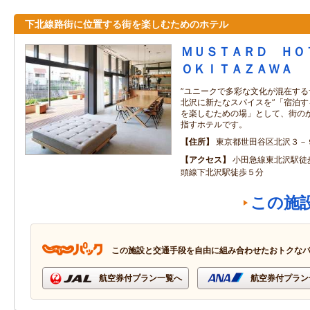
下北線路街に位置する街を楽しむためのホテル
ＭＵＳＴＡＲＤ ＨＯ
ＯＫＩＴＡＺＡＷＡ
”ユニークで多彩な文化が混在す
北沢に新たなスパイスを”「宿泊
を楽しむための場」として、街の
指すホテルです。
住所
東京都世田谷区北沢３－
アクセス
小田急線東北沢駅徒
頭線下北沢駅徒歩５分
この施
この施設と交通手段を自由に組み合わせたおトクな
航空券付プラン一覧へ
航空券付プラン