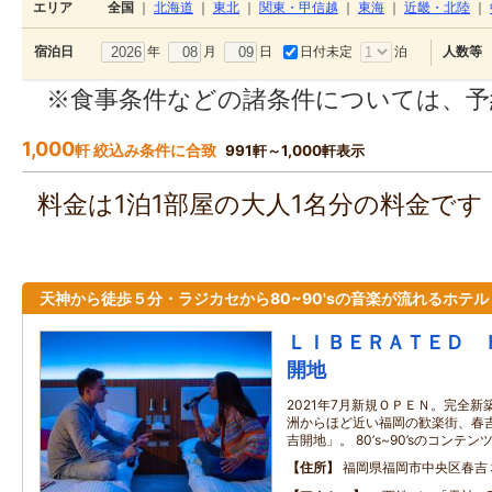
エリア
全国
｜
北海道
｜
東北
｜
関東・甲信越
｜
東海
｜
近畿・北陸
｜
年
月
日
日付未定
泊
宿泊日
人数等
※食事条件などの諸条件については、予
1,000
軒 絞込み条件に合致
991軒～1,000軒表示
料金は1泊1部屋の大人1名分の料金で
天神から徒歩５分・ラジカセから80~90'sの音楽が流れるホテル
ＬＩＢＥＲＡＴＥＤ 
開地
2021年7月新規ＯＰＥＮ。完全新
洲からほど近い福岡の歓楽街、春吉
吉開地」。 80’s~90’sのコン
住所
福岡県福岡市中央区春吉