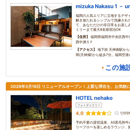
mizuka Nakasu 1 － u
福岡の人気エリアに立地するデザイ
解き放たれるシンプルで洗練され
て、あなただけの非日常をお楽しみ
ミリーまで最大8名様宿泊OK
住所
福岡県福岡市中央区西中
西中洲５Ｆ
アクセス
地下鉄 天神南駅か
岡(天神)駅から徒歩7分。福岡空港
この施
2026年3月16日 リニューアルオープン！上質な滞在を、お気軽
HOTEL nehako
フォトギャラリー
4.0
1,105
予約不要の貸切温泉、A5黒毛和牛
リーフローを楽しめるラウンジ、