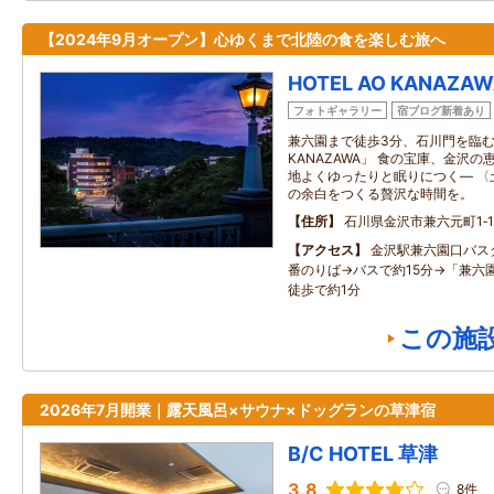
【2024年9月オープン】心ゆくまで北陸の食を楽しむ旅へ
HOTEL AO KANAZA
フォトギャラリー
宿ブログ新着あり
兼六園まで徒歩3分、石川門を臨む全1
KANAZAWA」 食の宝庫、金沢
地よくゆったりと眠りにつく― 〈
の余白をつくる贅沢な時間を。
住所
石川県金沢市兼六元町1‐1
アクセス
金沢駅兼六園口バス
番のりば→バスで約15分→「兼六
徒歩で約1分
この施
2026年7月開業｜露天風呂×サウナ×ドッグランの草津宿
B/C HOTEL 草津
3.8
8件