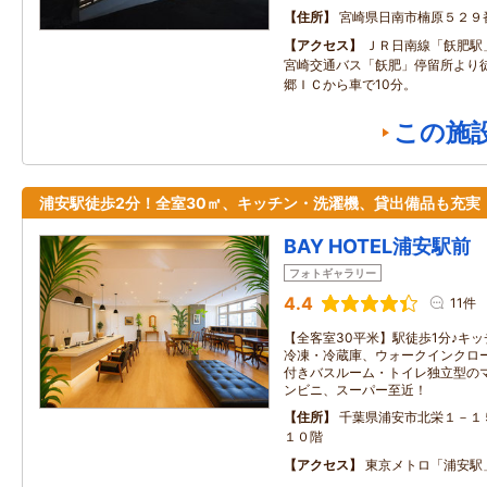
住所
宮崎県日南市楠原５２９
アクセス
ＪＲ日南線「飫肥駅
宮崎交通バス「飫肥」停留所より徒
郷ＩＣから車で10分。
この施
浦安駅徒歩2分！全室30㎡、キッチン・洗濯機、貸出備品も充実
BAY HOTEL浦安駅前
フォトギャラリー
4.4
11件
【全客室30平米】駅徒歩1分♪キ
冷凍・冷蔵庫、ウォークインクロ
付きバスルーム・トイレ独立型のマ
ンビニ、スーパー至近！
住所
千葉県浦安市北栄１－１
１０階
アクセス
東京メトロ「浦安駅