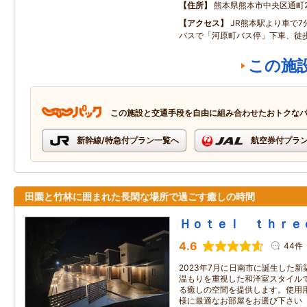
住所
熊本県熊本市中央区通町2
アクセス
JR熊本駅より車で
バスで「河原町バス停」下車、徒
この施
この施設と交通手段を自由に組み合わせたおトクな
新幹線/特急付プラン一覧へ
航空券付プラ
田園と竹林に囲まれた長閑な場所で過ごす癒しの時間
Ｈｏｔｅｌ ｔｈｒｅ
4.6
44件
2023年7月に日南市に誕生した
温もりを重視した和洋室スタイル
る癒しの空間を提供します。使用
様に最適なお部屋をお選び下さい