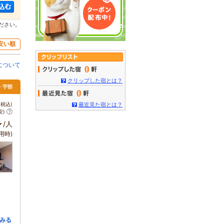
ださい。
安い順
について
0
クリップした宿とは？
関・宇部
0
税込)
最近見た宿とは？
安)
～
/人
用時)
みる