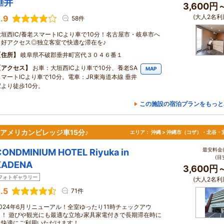
垂井
3,600円
(大人2名利
.9
58件
大垣西IC/養老スマートICより車で10分！名古屋市・岐阜市へ
も好アクセス◎独立客室で快適な滞在を♪
住所
岐阜県不破郡垂井町宮代３０４６番１
アクセス
お車：大垣西ICより車で10分、養老SA
MAP
スマートICより車で10分。電車：JR東海道本線 垂井
駅より徒歩10分。
この施設の宿泊プランをもっと
♪アメリカンビレッジ車15分♪
エリア：
沖縄 > 沖縄市（コザ）・北谷・
最安料金(
CONDMINIUM HOTEL Riyuka in
(目
KADENA
3,600円
フォトギャラリー
(大人2名利
.5
71件
2024年6月リニューアル！全室ゆったり11時チェックアウ
ト！ 遊びや観光にも最適な立地♪家具家電付きで長期滞在時に
も快適にご利用いただけます！