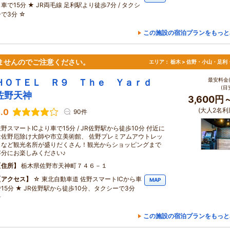
車で15分 ★ JR両毛線 足利駅より徒歩7分 / タクシ
で3分 ☆
この施設の宿泊プランをもっと
ませんのでご注意ください。
エリア：
栃木 > 佐野・小山・足利
最安料金(
ＨＯＴＥＬ Ｒ９ Ｔｈｅ Ｙａｒｄ
(目
佐野天神
3,600円
(大人2名利
.0
90件
野スマートICより車で15分 / JR佐野駅から徒歩10分 付近に
は佐野厄除け大師や市立美術館、 佐野プレミアムアウトレッ
トなど観光名所が盛りだくさん！観光からショッピングまで
存分にお楽しみください♪
住所
栃木県佐野市天神町７４６－１
アクセス
☆ 東北自動車道 佐野スマートICから車
MAP
で15分 ★ JR佐野駅から徒歩10分、タクシーで3分
☆
この施設の宿泊プランをもっと