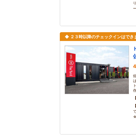
り
ー
◆ ２３時以降のチェックインはでき
4
佐