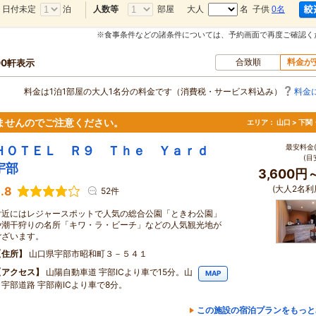
日付未定
泊
部屋
大人
名 子供
0名
人数等
※食事条件などの諸条件については、予約画面で再度ご確認く
合致順
料金が
00軒表示
料金は1泊1部屋の大人1名分の料金です（消費税・サービス料込み）
料金
ませんのでご注意ください。
エリア：
山口 > 下
最安料金(
ＨＯＴＥＬ Ｒ９ Ｔｈｅ Ｙａｒｄ
(目
宇部
3,600円
(大人2名利
.8
52件
付近にはレジャースポットで人気の総合公園「ときわ公園」
や潮干狩りの名所「キワ・ラ・ビーチ」などの人気観光地が
ございます。
住所
山口県宇部市昭和町３－５４１
アクセス
山陽自動車道 宇部ICより車で15分。山
MAP
口宇部道路 宇部南ICより車で8分。
この施設の宿泊プランをもっと