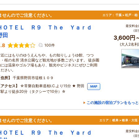
ませんのでご注意ください。
エリア：
千葉 > 松戸・柏
最安料金(
ＨＯＴＥＬ Ｒ９ Ｔｈｅ Ｙａｒｄ
(目
野田
3,600円
(大人2名利
.8
100件
付近にはもりのゆうえんちや、もの知りしょうゆ館、つつ
じ・桜の名所 清水公園など観光地が多数ございます。 徒歩圏
内には温泉やゴルフ場もあり、観光やビジネスにぜひご利用
ください。
住所
千葉県野田市堤根１０９
アクセス
☆常磐自動車道柏I.C.より15分 ★ 野田
MAP
市駅より徒歩20分（タクシーで10分）☆
この施設の宿泊プランをもっと
ませんのでご注意ください。
エリア：
岐阜 > 岐阜・大垣
最安料金(
ＨＯＴＥＬ Ｒ９ Ｔｈｅ Ｙａｒｄ
(目