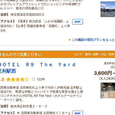
ふかやプレミアムアウトレットでのショッピングや長瀞町で
のレジャー、観光の滞在拠点に◎
住所
埼玉県深谷市黒田500‐2
アクセス
【電車】秩父鉄道「ふかや花園駅」よ
MAP
り徒歩5分／【お車】関越自動車道「花園IC」より車
で3分
この施設の宿泊プランをもっと
ませんのでご注意ください。
エリア：
栃木 > 佐野・小山・足利
最安料金(
ＨＯＴＥＬ Ｒ９ Ｔｈｅ Ｙａｒｄ
(目
足利駅西
3,600円
(大人2名利
.0
122件
関東自動車道 太田桐生ICより車で15分 / JR両毛線 足利駅よ
り徒歩7分。 斬新な外観とコンパクトで快適な客室を備えた新
コンテナホテル HOTEL R9 The Yard（ホテルアールナイン
ザ・ヤード）誕生。
住所
栃木県足利市通２－９－２
アクセス
☆ 北関東自動車道 太田桐生インターよ
MAP