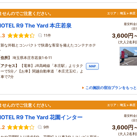
ませんのでご注意ください。
エリア：
埼玉 > 本
最安料金(
HOTEL R9 The Yard 本庄若泉
(目
.3
3,600円
11件
(大人2名利
斬新な外観とコンパクトで快適な客室を備えたコンテナホテ
ル
住所
埼玉県本庄市若泉1‐6‐11
アクセス
【電車】JR高崎線「本庄駅」よりタク
MAP
シーで5分／【お車】関越自動車道「本庄児玉IC」よ
り車で7分
この施設の宿泊プランをもっと
ませんのでご注意ください。
エリア：
埼玉 > 本
最安料金(
HOTEL R9 The Yard 花園インター
(目
.2
3,600円
9件
(大人2名利
ふかや花園駅より徒歩5分、花園ICより車3分！コンビニ至近♪