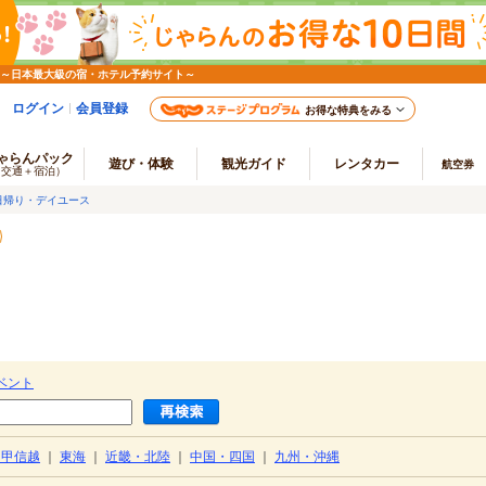
 ～日本最大級の宿・ホテル予約サイト～
ログイン
会員登録
お得な特典をみる
ゃらんパック
遊び・体験
観光ガイド
レンタカー
航空券
（交通＋宿泊）
日帰り・デイユース
）
ベント
・甲信越
｜
東海
｜
近畿・北陸
｜
中国・四国
｜
九州・沖縄