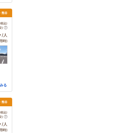
庄・熊谷
税込)
安)
～
/人
用時)
みる
庄・熊谷
税込)
安)
～
/人
用時)