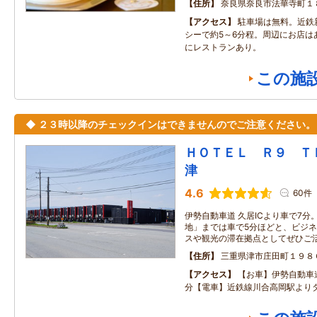
住所
奈良県奈良市法華寺町１
アクセス
駐車場は無料。近鉄
シーで約5～6分程。周辺にお店は
にレストランあり。
この施
◆ ２３時以降のチェックインはできませんのでご注意ください。
ＨＯＴＥＬ Ｒ９ 
津
4.6
60件
伊勢自動車道 久居ICより車で7分
地」までは車で5分ほどと、ビジネ
スや観光の滞在拠点としてぜひご
住所
三重県津市庄田町１９８
アクセス
【お車】伊勢自動車道
分【電車】近鉄線川合高岡駅より