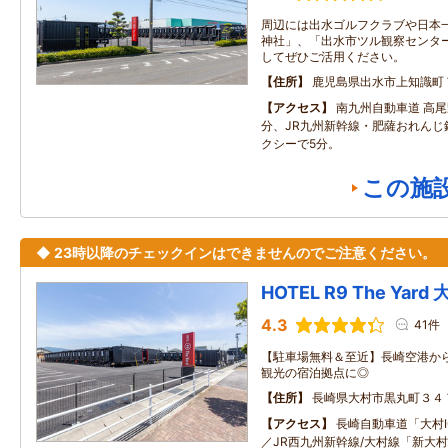
周辺には出水ゴルフクラブや日本
神社」、「出水市ツル観察センタ
してぜひご活用ください。
住所
鹿児島県出水市上知識町
アクセス
南九州自動車道 高尾
分、JR九州新幹線・肥薩おれんじ
クシーで5分。
この施
◆ 23時以降のチェックインはできませんのでご注意ください。
HOTEL R9 The Yard
4.3
41件
【駐車場無料＆至近】長崎空港か
観光の宿泊拠点に◎
住所
長崎県大村市黒丸町３４
アクセス
長崎自動車道「大村I
／JR西九州新幹線/大村線「新大