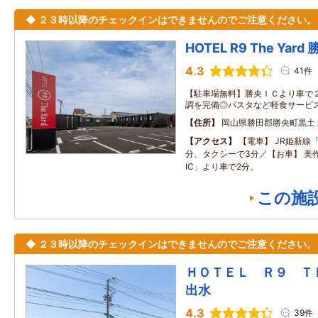
◆ ２３時以降のチェックインはできませんのでご注意ください。
HOTEL R9 The Yard
4.3
41件
【駐車場無料】勝央ＩＣより車で
調を完備◎パスタなど軽食サービ
住所
岡山県勝田郡勝央町黒土
アクセス
【電車】 JR姫新線
分、タクシーで3分／【お車】 美
IC」より車で2分。
この施
◆ ２３時以降のチェックインはできませんのでご注意ください。
ＨＯＴＥＬ Ｒ９ 
出水
4.3
39件