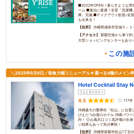
■2022年OPEN！暮らすような
ーム ■連泊に最適！全室「洗濯機
庫」完備 ■テイクアウト歓迎♪全
も出来る！
住所
沖縄県浦添市宮城５－１
アクセス
那覇空港から車で約
大型ショッピングセンターもあり♪
この施
＼2025年6月6日／朝食大幅リニューアル★選べる4種のメイン料
Hotel Cocktail Stay 
フォトギャラリー
4.5
117件
沖縄最大の繁華街「松山」に位置
びえたつ白亜のホテル 沖縄パワー
内！ ◇お風呂口コミ高評価の全
ジ効果もあって気分爽快！
住所
沖縄県那覇市松山1丁目29