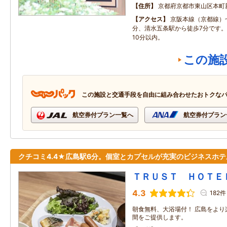
住所
京都府京都市東山区本町
アクセス
京阪本線（京都線）
分、清水五条駅から徒歩7分です
10分以内。
この施
この施設と交通手段を自由に組み合わせたおトクな
航空券付プラン一覧へ
航空券付プラン
クチコミ4.4★広島駅6分。個室とカプセルが充実のビジネスホテ
ＴＲＵＳＴ ＨＯＴＥ
4.3
182件
朝食無料、大浴場付！ 広島をより
間をご提供します。