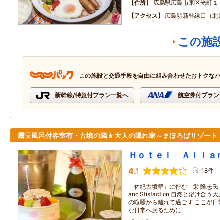
住所
広島県広島市東区光町１
アクセス
広島駅新幹線口（北
この施
この施設と交通手段を自由に組み合わせたおトクな
新幹線/特急付プラン一覧へ
航空券付プラン
露天風呂付客室有・古墳の隣★大人の隠れ家～まほろばリゾート
Ｈｏｔｅｌ Ａｌｌａ
4.1
18件
「佐紀古墳群」に佇む「栄 隆志氏」デ
and Stisfaction 自然と溶
の喧騒から離れて過ごす ここが日
な日常へ戻るために