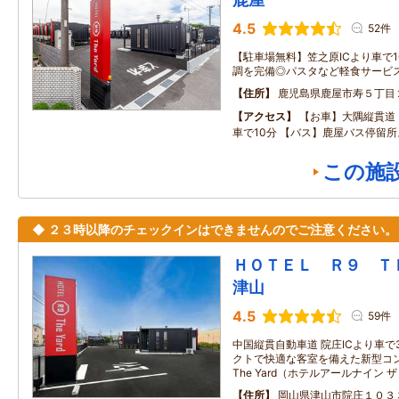
4.5
52件
【駐車場無料】笠之原ICより車で
調を完備◎パスタなど軽食サービ
住所
鹿児島県鹿屋市寿５丁目
アクセス
【お車】大隅縦貫道
車で10分 【バス】鹿屋バス停留所
この施
◆ ２３時以降のチェックインはできませんのでご注意ください。
ＨＯＴＥＬ Ｒ９ 
津山
4.5
59件
中国縦貫自動車道 院庄ICより車で
クトで快適な客室を備えた新型コンテ
The Yard（ホテルアールナイン
住所
岡山県津山市院庄１０３