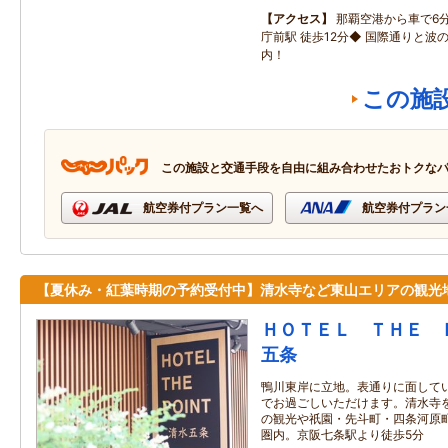
アクセス
那覇空港から車で6
庁前駅 徒歩12分◆ 国際通りと波
内！
この施
この施設と交通手段を自由に組み合わせたおトクな
航空券付プラン一覧へ
航空券付プラン
【夏休み・紅葉時期の予約受付中】清水寺など東山エリアの観光
ＨＯＴＥＬ ＴＨＥ 
五条
鴨川東岸に立地。表通りに面して
でお過ごしいただけます。清水寺
の観光や祇園・先斗町・四条河原
圏内。京阪七条駅より徒歩5分