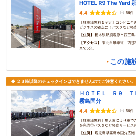
HOTEL R9 The Yar
4.4
56件
【駐車場無料＆至近】コンビニ至
ビジネスの拠点に！パスタなど軽
住所
栃木県那須塩原市西三島
アクセス
東北自動車道「西那
車で5分。
この施
◆ ２３時以降のチェックインはできませんのでご注意ください。
ＨＯＴＥＬ Ｒ９ 
霧島国分
4.4
56件
【駐車場無料】隼人東ICより車で
を完備◎パスタなど軽食サービス
住所
鹿児島県霧島市国分広瀬