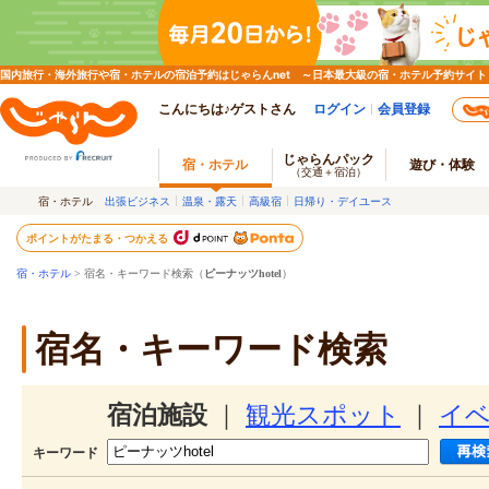
国内旅行・海外旅行や宿・ホテルの宿泊予約はじゃらんnet ～日本最大級の宿・ホテル予約サイト
こんにちは♪ゲストさん
ログイン
会員登録
じゃらんパック
宿・ホテル
遊び・体験
（交通＋宿泊）
宿・ホテル
出張ビジネス
温泉・露天
高級宿
日帰り・デイユース
ポイントがたまる・つかえる
宿・ホテル
> 宿名・キーワード検索（
ピーナッツhotel
）
宿名・キーワード検索
宿泊施設
｜
観光スポット
｜
イ
キーワード