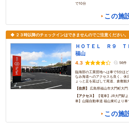
で10分
この施
◆ ２３時以降のチェックインはできませんのでご注意ください。
ＨＯＴＥＬ Ｒ９ 
福山
4.3
56件
臨海部の工業団地へは車で5分ほど
なみ海道へのアクセスも良く、休
ょっと足を延ばして尾道、倉敷観
住所
広島県福山市大門町大門
アクセス
【電車】JR大門駅よ
車】山陽自動車道 福山東ICより車
この施