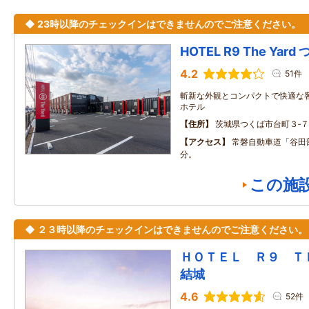
◆ 23時以降のチェックインはできませんのでご注意ください。
HOTEL R9 The Yard
4.2
51件
斬新な外観とコンパクトで快適な
ホテル
住所
茨城県つくば市台町３‐７
アクセス
常磐自動車道「谷田部
分。
この施
◆ ２３時以降のチェックインはできませんのでご注意ください。
ＨＯＴＥＬ Ｒ９ 
結城
4.6
52件