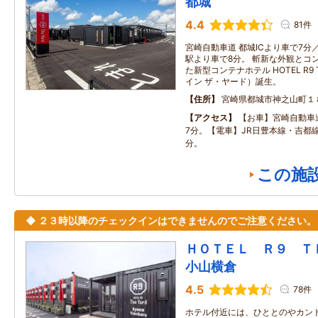
都城
4.4
81件
宮崎自動車道 都城ICより車で7分
駅より車で8分。 斬新な外観とコ
た新型コンテナホテル HOTEL R9 
イン ザ・ヤード）誕生。
住所
宮崎県都城市神之山町１
アクセス
【お車】宮崎自動車道
7分。【電車】JR日豊本線・吉都線
分。
この施
◆ ２３時以降のチェックインはできませんのでご注意ください。
ＨＯＴＥＬ Ｒ９ 
小山横倉
4.5
78件
ホテル付近には、ひととのやカン