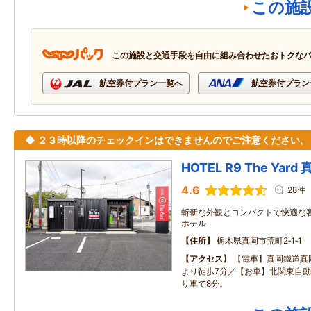
この施
この施設と交通手段を自由に組み合わせたおトクな
航空券付プラン一覧へ
航空券付プラン
◆ ２３時以降のチェックインはできませんのでご注意ください。
HOTEL R9 The Yar
4.6
28件
斬新な外観とコンパクトで快適な
ホテル
住所
栃木県真岡市荒町2‐1‐1
アクセス
【電車】真岡鐵道真
より徒歩7分／【お車】北関東自動
り車で8分。