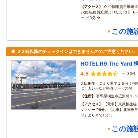
アクセス
☆ 中国縦貫自動車道 
JR姫新線 院庄駅より徒歩10分 ★
ーで13分 ☆
この施
◆ ２３時以降のチェックインはできませんのでご注意ください。
HOTEL R9 The Yard
4.5
33件
太田桐生ＩＣより車で１５分！桐
に！カレーなど軽食サービス付
住所
群馬県桐生市広沢町１‐２
アクセス
【電車】東武桐生線
タクシーで5分。【お車】北関東
IC」より車で15分。
この施