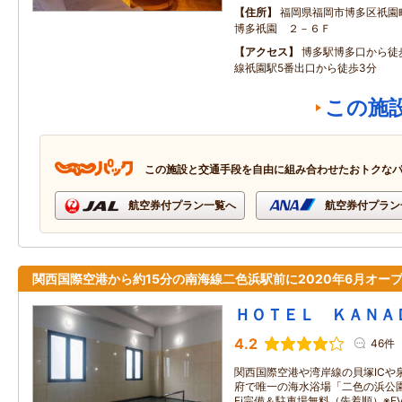
住所
福岡県福岡市博多区祇園
博多祇園 ２－６Ｆ
アクセス
博多駅博多口から徒
線祇園駅5番出口から徒歩3分
この施
この施設と交通手段を自由に組み合わせたおトクな
航空券付プラン一覧へ
航空券付プラン
関西国際空港から約15分の南海線二色浜駅前に2020年6月オープ
ＨＯＴＥＬ ＫＡＮＡ
4.2
46件
関西国際空港や湾岸線の貝塚ICや
府で唯一の海水浴場「二色の浜公園
Fi完備＆駐車場無料（先着順）※