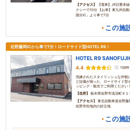
アクセス
【電車】JR日豊本
クシーで10分 【お車】東九州自動
国分IC」より車で7分
この施
佐野藤岡ICから車で7分！ロードサイド型HOTEL R9！
HOTEL R9 SANOFUJ
4.4
158件
洗練されたスタイリッシュな外観に
ど設備が揃った、ロードサイド型ホ
ッピング・観光でご利用ください
住所
栃木県佐野市浅沼町６１
アクセス
東北自動車道佐野藤岡
佐野市街地内の好立地
この施