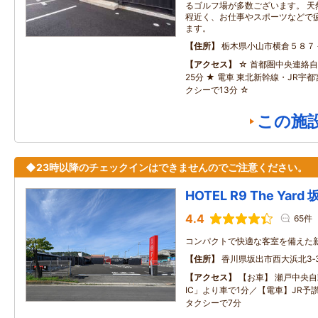
るゴルフ場が多数ございます。 天
程近く、お仕事やスポーツなどで
ます。
住所
栃木県小山市横倉５８７
アクセス
☆ 首都圏中央連絡自
25分 ★ 電車 東北新幹線・JR宇
クシーで13分 ☆
この施
◆23時以降のチェックインはできませんのでご注意ください。
HOTEL R9 The Yard
4.4
65件
コンパクトで快適な客室を備えた
住所
香川県坂出市西大浜北3‐3
アクセス
【お車】 瀬戸中央
IC」より車で1分／【電車】JR予
タクシーで7分