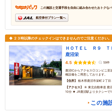
この施設と交通手段を自由に組み合わせたおトクな
航空券付プラン一覧へ
◆ ２３時以降のチェックインはできませんのでご注意ください。
ＨＯＴＥＬ Ｒ９ 
鹿沼栄
4.5
59件
鹿沼ICからアクセス◎コンビニ至
種設備をご用意しております。
住所
栃木県鹿沼市栄町２丁目
アクセス
☆ 東北自動車道 鹿
10分 ★ JR鹿沼駅よりタクシーで1
この施