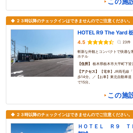
この施
◆ ２３時以降のチェックインはできませんのでご注意ください。
HOTEL R9 The Yar
4.5
23件
斬新な外観とコンパクトで快適な
ホテル
住所
栃木県栃木市大平町下皆川2
アクセス
【電車】JR両毛線
歩14分。／【お車】東北自動車道
で15分。
この施
◆ ２３時以降のチェックインはできませんのでご注意ください。
ＨＯＴＥＬ Ｒ９ 