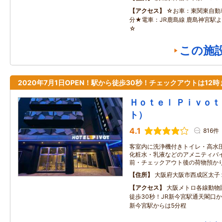
アクセス
☆お車：東関東自動車
分★電車：JR鹿島線 鹿島神宮駅よ
☆
この施
2020年7月1日OPEN！駅から徒歩30秒！チェックアウトは12時
Ｈｏｔｅｌ Ｐｉｖｏｔ
ト）
4.1
816件
客室内に洗浄機付きトイレ・高水
化粧水・乳液などのアメニティバイ
前・チェックアウト後の荷物預か
住所
大阪府大阪市西成区太子
アクセス
大阪メトロ各線動物
徒歩30秒！JR新今宮駅通天閣口
新今宮駅からは5分程