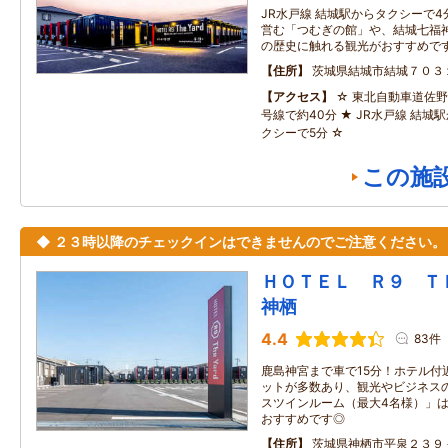
JR水戸線 結城駅からタクシーで4
営む「つむぎの館」や、結城七福
の歴史に触れる観光がおすすめで
住所
茨城県結城市結城７０３
アクセス
☆ 東北自動車道佐野
号線で約40分 ★ JR水戸線 結城駅か
クシーで5分 ☆
この施
◆ ２３時以降のチェックインはできませんのでご注意ください。
ＨＯＴＥＬ Ｒ９ 
神栖
4.4
83件
鹿島神宮まで車で15分！ホテル付
ットが多数あり、観光やビジネスの
スツインルーム（最大4名様）」
おすすめです◎
住所
茨城県神栖市平泉２３９