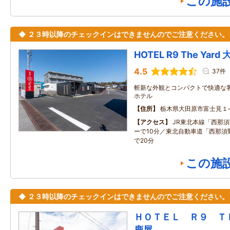
この施
◆ ２３時以降のチェックインはできませんのでご注意ください。
HOTEL R9 The Yard
4.5
37件
斬新な外観とコンパクトで快適な
ホテル
住所
栃木県大田原市富士見１‐
アクセス
JR東北本線「西那
ーで10分／東北自動車道「西那須
で20分
この施
◆ ２３時以降のチェックインはできませんのでご注意ください。
ＨＯＴＥＬ Ｒ９ 
鹿屋