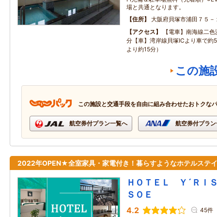
場と共通となります。
住所
大阪府貝塚市浦田７５－
アクセス
【電車】南海線二色
分【車】湾岸線貝塚ICより車で約
より約15分）
この施
この施設と交通手段を自由に組み合わせたおトクな
航空券付プラン一覧へ
航空券付プラン
2022年OPEN★全室家具・家電付き！暮らすようなホテルステ
ＨＯＴＥＬ Ｙ´ＲＩ
ＳＯＥ
4.2
45件