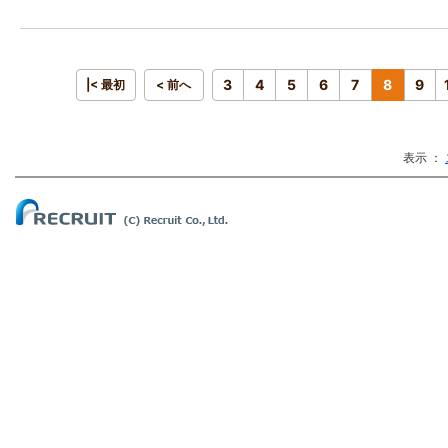
3
4
5
6
7
8
9
|< 最初
< 前へ
表示 ：