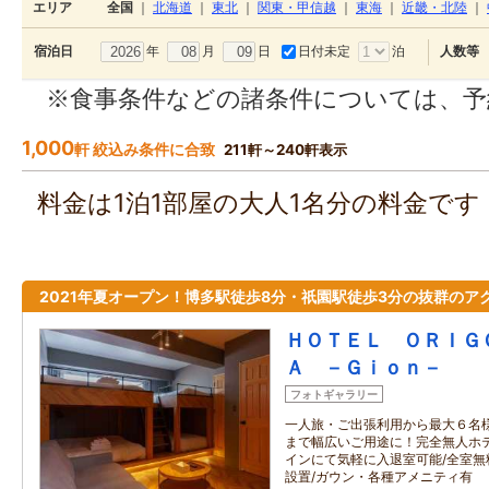
エリア
全国
｜
北海道
｜
東北
｜
関東・甲信越
｜
東海
｜
近畿・北陸
｜
年
月
日
日付未定
泊
宿泊日
人数等
※食事条件などの諸条件については、予
1,000
軒 絞込み条件に合致
211軒～240軒表示
料金は1泊1部屋の大人1名分の料金で
2021年夏オープン！博多駅徒歩8分・祇園駅徒歩3分の抜群のア
ＨＯＴＥＬ ＯＲＩＧ
Ａ －Ｇｉｏｎ－
フォトギャラリー
一人旅・ご出張利用から最大６名
まで幅広いご用途に！完全無人ホ
インにて気軽に入退室可能/全室無料
設置/ガウン・各種アメニティ有