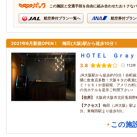
この施設と交通手段を自由に組み合わせたおトクな
航空券付プラン一覧へ
航空券付プラン
2021年6月新規OPEN！ 梅田(大阪)駅から徒歩10分！
ＨＯＴＥＬ Ｇｒａｙ
3.8
112件
JR大阪駅から徒歩約10分！谷町
隣に飲食店多数！大阪キタの夜遊
ぐ！ＵＳＪや道頓堀、アメリカ村
の当ホテルを是非ご利用下さい♪
住所
大阪府大阪市北区兎我野
アクセス
梅田（JR大阪）駅よ
分。東梅田駅より徒歩5分。
この施