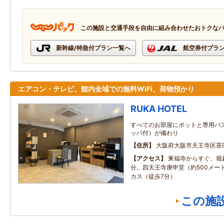
この施設と交通手段を自由に組み合わせたおトクな
新幹線/特急付プラン一覧へ
航空券付プラ
エアコン・テレビ、館内全域での無料WiFi、荷物預かり
RUKA HOTEL
すべてのお部屋にポットと専用バ
ッパ付）が備わり
住所
大阪府大阪市天王寺区茶臼
アクセス
東福寺からすぐ、堀
分。四天王寺庚申堂（約500メー
カス（徒歩7分）
この施