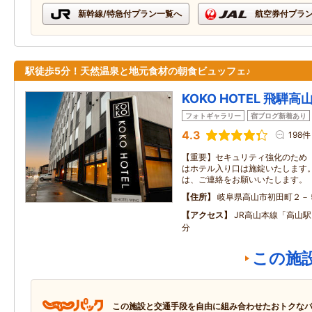
新幹線/特急付プラン一覧へ
航空券付プラ
駅徒歩5分！天然温泉と地元食材の朝食ビュッフェ♪
KOKO HOTEL 飛騨高
フォトギャラリー
宿ブログ新着あり
4.3
198件
【重要】セキュリティ強化のため「2
はホテル入り口は施錠いたします。
は、ご連絡をお願いいたします。
住所
岐阜県高山市初田町２－
アクセス
JR高山本線「高山
分
この施
この施設と交通手段を自由に組み合わせたおトクな