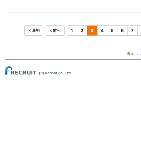
1
2
3
4
5
6
7
|< 最初
< 前へ
表示 ：