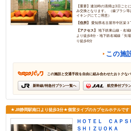
【重要】連泊時の清掃は3日ごと
み交換となります。 （歯ブラシ等
イキングにてご用意）
住所
愛知県名古屋市中区栄３
アクセス
地下鉄東山線・名城
より徒歩8分・地下鉄名城線「矢場
り徒歩6分
この施
この施設と交通手段を自由に組み合わせたおトクな
新幹線/特急付プラン一覧へ
航空券付プラ
★JR静岡駅南口より徒歩3分★個室タイプのカプセルホテルです
ＨＯＴＥＬ ＣＡＰ
ＳＨＩＺＵＯＫＡ