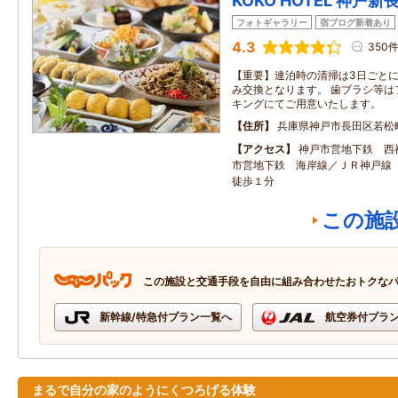
KOKO HOTEL 神戸新
フォトギャラリー
宿ブログ新着あり
4.3
350
【重要】連泊時の清掃は3日ごと
み交換となります。 歯ブラシ等は
キングにてご用意いたします。
住所
兵庫県神戸市長田区若松
アクセス
神戸市営地下鉄 西
市営地下鉄 海岸線／ＪＲ神戸線
徒歩１分
この施
この施設と交通手段を自由に組み合わせたおトクな
新幹線/特急付プラン一覧へ
航空券付プラ
まるで自分の家のようにくつろげる体験