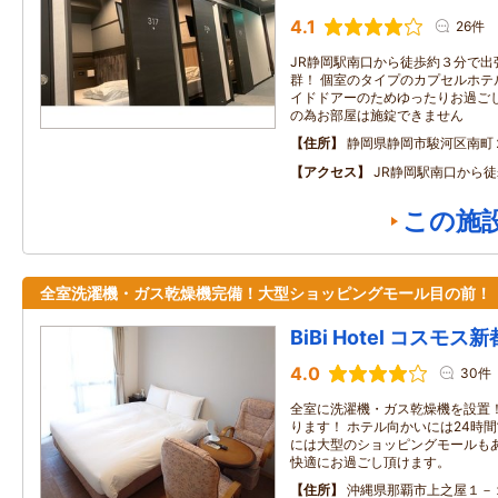
4.1
26件
JR静岡駅南口から徒歩約３分で出
群！ 個室のタイプのカプセルホテ
イドドアーのためゆったりお過ごし
の為お部屋は施錠できません
住所
静岡県静岡市駿河区南町
アクセス
JR静岡駅南口から
この施
全室洗濯機・ガス乾燥機完備！大型ショッピングモール目の前！
BiBi Hotel コスモス
4.0
30件
全室に洗濯機・ガス乾燥機を設置
ります！ ホテル向かいには24時
には大型のショッピングモールも
快適にお過ごし頂けます。
住所
沖縄県那覇市上之屋１－