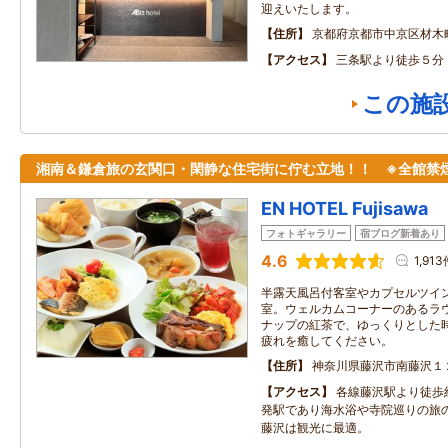
迎えいたします。
住所
京都府京都市中京区材木
アクセス
三条駅より徒歩５分
この施
湘南＆鎌倉旅の玄関口・閑静な住宅街に佇む立地！！ ※全館禁
EN HOTEL Fujisawa
フォトギャラリー
宿ブログ新着あり
4.6
1,91
半露天風呂付客室やカプセルツイ
室。ウェルカムコーナーのあるラ
ナップの紅茶で、ゆっくりとした
疲れを癒してください。
住所
神奈川県藤沢市南藤沢１
アクセス
各線藤沢駅より徒歩
発駅であり海水浴や寺院巡りの旅
藤沢は観光に最適。