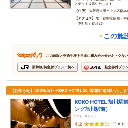
ステイを提供いたします。
住所
大阪府大阪市中央区南本
アクセス
地下鉄御堂筋線・中
「本町駅」徒歩2分
この施
この施設と交通手段を自由に組み合わせたおトクな
新幹線/特急付プラン一覧へ
航空券付プラ
【お知らせ】2026/4/1～KOKO HOTEL 旭川駅前に改称いたしま
KOKO HOTEL 旭川
ング旭川駅前）
フォトギャラリー
4.2
81件