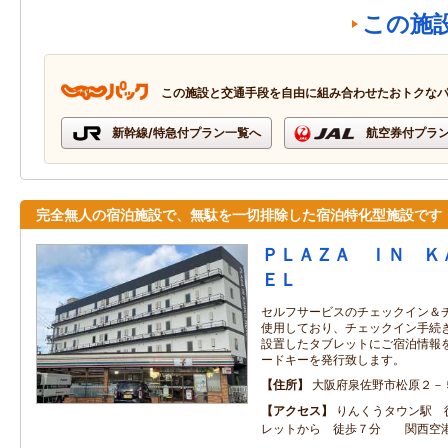
この施
この施設と交通手段を自由に組み合わせたおトクな
新幹線/特急付プラン一覧へ
航空券付プラ
完全無人の宿泊施設で、無駄を一切排除した宿泊特化型施設です
ＰＬＡＺＡ ＩＮ Ｋ
ＥＬ
セルフサービスのチェックイン＆
使用しており、チェックイン手続
設置したタブレットにご宿泊情報
ードキーを発行致します。
住所
大阪府泉佐野市松原２－
アクセス
りんくうタウン駅 
レットから 徒歩７分 関西空