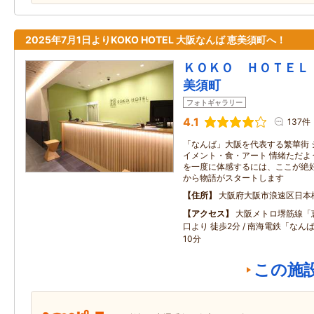
2025年7月1日よりKOKO HOTEL 大阪なんば 恵美須町へ！
ＫＯＫＯ ＨＯＴＥＬ
美須町
フォトギャラリー
4.1
137件
「なんば」大阪を代表する繁華街 
イメント・食・アート 情緒ただよ
を一度に体感するには、ここが絶好
から物語がスタートします
住所
大阪府大阪市浪速区日本
アクセス
大阪メトロ堺筋線「恵
口より 徒歩2分 / 南海電鉄「な
10分
この施