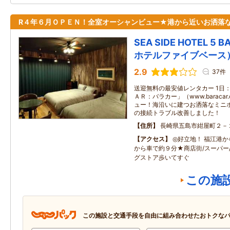
R４年６月ＯＰＥＮ！全室オーシャンビュー★港から近いお洒落
SEA SIDE HOTEL 
ホテルファイブベース
2.9
37件
送迎無料の最安値レンタカー 1日：
ＡＲ：バラカー」（www.baraca
ュー！海沿いに建つお洒落なミニホ
の接続トラブル改善しました！
住所
長崎県五島市紺屋町２－
アクセス
◎好立地！ 福江港
から車で約９分★商店街/スーパー
グストア歩いてすぐ
この施
この施設と交通手段を自由に組み合わせたおトクな