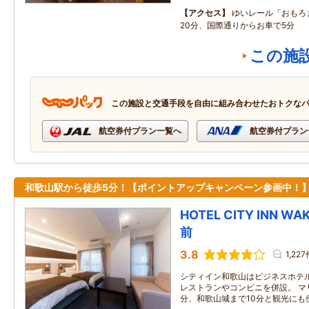
アクセス
ゆいレール「おもろ
20分、国際通りからお車で5分
この施
この施設と交通手段を自由に組み合わせたおトクな
航空券付プラン一覧へ
航空券付プラン
和歌山駅から徒歩5分！【ポイントアップキャンペーン参画中！
HOTEL CITY INN 
前
3.8
1,22
シティイン和歌山はビジネスホテ
レストランやコンビニを併設。 マ
分、和歌山城まで10分と観光にも