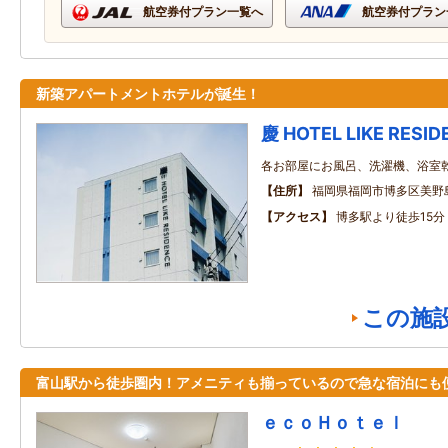
航空券付プラン一覧へ
航空券付プラン
新築アパートメントホテルが誕生！
慶 HOTEL LIKE RESI
各お部屋にお風呂、洗濯機、浴室
住所
福岡県福岡市博多区美野島2
アクセス
博多駅より徒歩15分
この施
富山駅から徒歩圏内！アメニティも揃っているので急な宿泊にも
ｅｃｏＨｏｔｅｌ