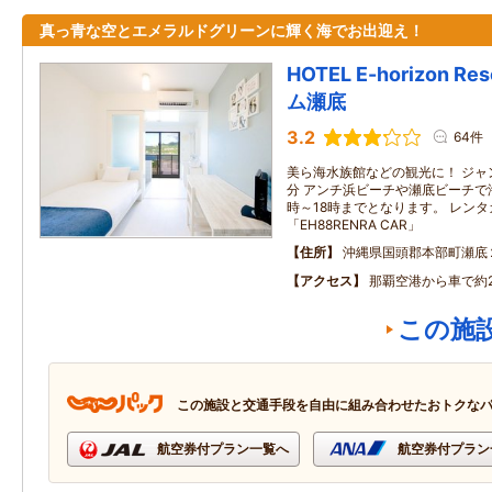
真っ青な空とエメラルドグリーンに輝く海でお出迎え！
HOTEL E-horizon 
ム瀬底
3.2
64件
美ら海水族館などの観光に！ ジャ
分 アンチ浜ビーチや瀬底ビーチで
時～18時までとなります。 レン
「EH88RENRA CAR」
住所
沖縄県国頭郡本部町瀬底
アクセス
那覇空港から車で約
この施
この施設と交通手段を自由に組み合わせたおトクな
航空券付プラン一覧へ
航空券付プラン