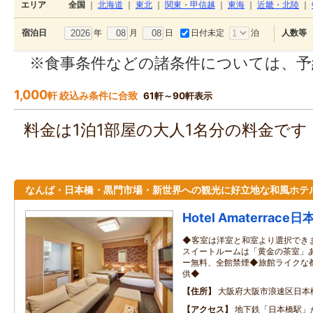
エリア
全国
｜
北海道
｜
東北
｜
関東・甲信越
｜
東海
｜
近畿・北陸
｜
年
月
日
日付未定
泊
宿泊日
人数等
※食事条件などの諸条件については、予
1,000
軒 絞込み条件に合致
61軒～90軒表示
料金は1泊1部屋の大人1名分の料金で
なんば・日本橋・黒門市場・新世界への観光に好立地な和風ホテ
Hotel Amaterrace
◆客室は洋室と和室より選択でき
スイートルームは「黄金の茶室」あ
ー無料、全館禁煙◆旅館ライクな
供◆
住所
大阪府大阪市浪速区日本
アクセス
地下鉄「日本橋駅」