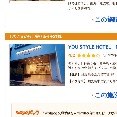
けて徒歩３分。南海「難波駅」地
からも徒歩圏内。
この施
お客さまの旅に寄り添うHOTEL
YOU STYLE HOTEL 
4.2
376件
天文館より徒歩２分！種子島・屋
近く好立地☆ 観光やビジネスの拠
住所
鹿児島県鹿児島市船津町
アクセス
鹿児島中央駅より車
この施
この施設と交通手段を自由に組み合わせたおトクな