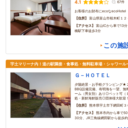
4.1
67件
お客様のお財布にecoなecoHotel
住所
富山県富山市桜木町１２
アクセス
富山ICから車で13
橋駅下車徒歩3分
この施
宇土マリーナ内！道の駅隣接・食事処・無料駐車場・シャワール
Ｇ－ＨＯＴＥＬ
夕陽絶景・お手軽グランピング★２
BBQ設備完備、有明海を一望、無
ーム（男女別）あり◎ペット可（
処・新鮮海鮮販売◎団体様大歓迎
住所
熊本県宇土市下網田町３
アクセス
熊本市内から車で50
30分、JR三角線網田駅から徒歩約