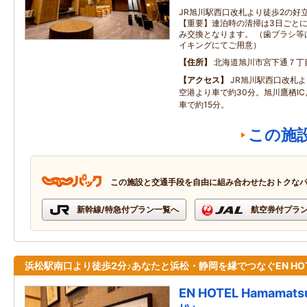
JR旭川駅西口改札より徒歩2の好
【重要】連泊時の清掃は3日ごと
み交換となります。 （歯ブラシ等
イキングにてご用意）
住所
北海道旭川市宮下通７丁
アクセス
JR旭川駅西口改札
空港より車で約30分。旭川鷹栖I
車で約15分。
この施
この施設と交通手段を自由に組み合わせたおトクな
新幹線/特急付プラン一覧へ
航空券付プラ
浜松駅南口より徒歩2分♪あなたと浜松・静岡を縁でつなぐEN HOT
EN HOTEL Hamam