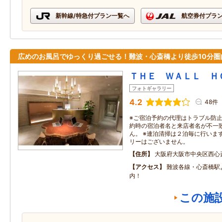
新幹線/特急付プラン一覧へ
航空券付プラ
広めのお風呂でゆっくり過ごせる！難波・心斎橋より徒歩10分圏
ＴＨＥ ＷＡＬＬ Ｈ
フォトギャラリー
4.2
48件
※ご宿泊予約の代理はトラブル防
約時の宿泊者名と来店者名が不一
ん。 ※連泊清掃は２泊毎に行いま
リーはございません。
住所
大阪府大阪市中央区西心斎
アクセス
難波各線・心斎橋駅
内！
この施