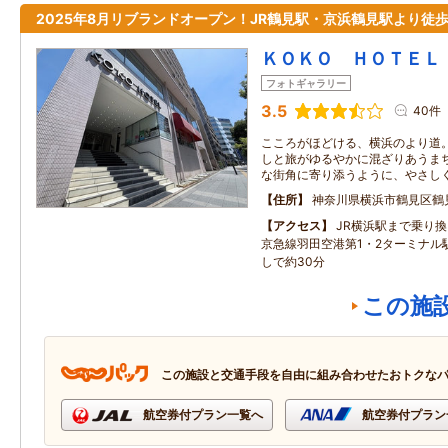
2025年8月リブランドオープン！JR鶴見駅・京浜鶴見駅より徒歩
ＫＯＫＯ ＨＯＴＥＬ
フォトギャラリー
3.5
40件
こころがほどける、横浜のより道。
しと旅がゆるやかに混ざりあうまち
な街角に寄り添うように、やさし
住所
神奈川県横浜市鶴見区鶴
アクセス
JR横浜駅まで乗り換
京急線羽田空港第1・2ターミナル
しで約30分
この施
この施設と交通手段を自由に組み合わせたおトクな
航空券付プラン一覧へ
航空券付プラン