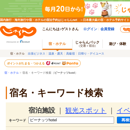
国内旅行・海外旅行や宿・ホテルの宿泊予約はじゃらんnet ～日本最大級の宿・ホテル予約サイト
こんにちは♪ゲストさん
ログイン
会員登録
じゃらんパック
宿・ホテル
遊び・体験
（交通＋宿泊）
宿・ホテル
出張ビジネス
温泉・露天
高級宿
日帰り・デイユース
ポイントがたまる・つかえる
宿・ホテル
> 宿名・キーワード検索（
ピーナッツhotel
）
宿名・キーワード検索
宿泊施設
｜
観光スポット
｜
イ
キーワード