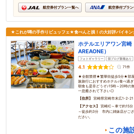
航空券付プラン一覧へ
航空券付プラン
★これが噂の手作りビュッフェ★食べんと損！の大好評バイキン
ホテルエリアワン宮崎（
AREAONE）
フォトギャラリー
宿ブログ新着あり
4.1
71件
★全館禁煙★繁華街徒歩5分★部
族旅行におすすめホテル♪食べ過
朝食も是非どうぞ♪15時～20時
一息癒されて下さい◎
住所
宮崎県宮崎市末広1-2-21
アクセス
宮崎IC～車で約15
～徒歩約3分 市内に姉妹店がご
ださい。
この施