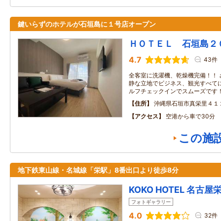
鍵いらずのホテルが石垣島に１号店オープン
ＨＯＴＥＬ 石垣島２
4.7
43件
全客室に洗濯機、乾燥機完備！！ 
静な立地でビジネス、観光すべてに
ルフチェックインでスムーズです
住所
沖縄県石垣市真栄里４１
アクセス
空港から車で30分
この施
地下鉄東山線・名城線「栄駅」8番出口より徒歩8分
KOKO HOTEL 名古屋栄 
フォトギャラリー
4.0
32件