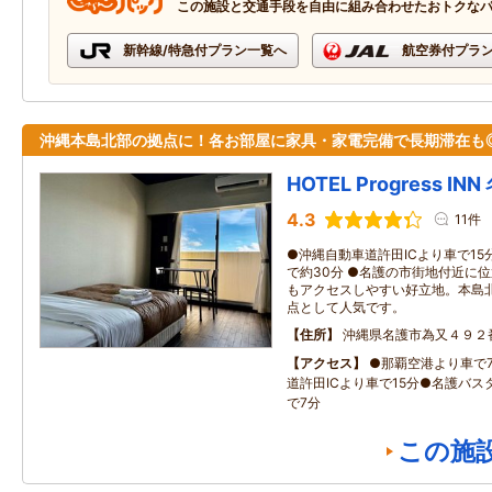
この施設と交通手段を自由に組み合わせたおトクな
新幹線/特急付プラン一覧へ
航空券付プラ
沖縄本島北部の拠点に！各お部屋に家具・家電完備で長期滞在も
HOTEL Progress IN
4.3
11件
●沖縄自動車道許田ICより車で1
で約30分 ●名護の市街地付近に
もアクセスしやすい好立地。本島
点として人気です。
住所
沖縄県名護市為又４９２
アクセス
●那覇空港より車で
道許田ICより車で15分●名護バ
で7分
この施