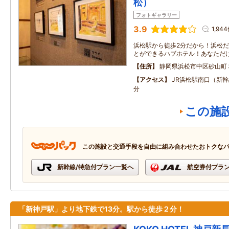
松）
フォトギャラリー
3.9
1,94
浜松駅から徒歩2分だから！浜松
とができるハブホテル！あなただ
住所
静岡県浜松市中区砂山町
アクセス
JR浜松駅南口（新
分
この施
この施設と交通手段を自由に組み合わせたおトクな
新幹線/特急付プラン一覧へ
航空券付プラ
「新神戸駅」より地下鉄で13分。駅から徒歩２分！