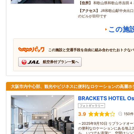
住所
和歌山県和歌山市吉田４
アクセス
JR和歌山駅中央出
のビルが目印です
この施
この施設と交通手段を自由に組み合わせたおトクな
航空券付プラン一覧へ
大阪市内中心部、観光やビジネスに便利なロケーションの高層ホ
BRACKETS HOTEL Os
フォトギャラリー
3.9
150件
～2025年9月10日 リブランドオ
の便利なロケーションにある地上2
ル。 いつでも清潔に、空間はシン