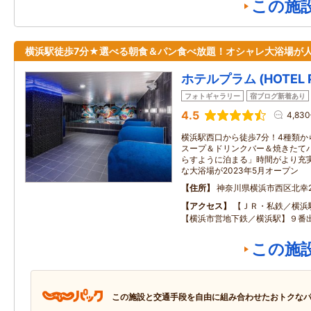
この施
横浜駅徒歩7分★選べる朝食＆パン食べ放題！オシャレ大浴場が
ホテルプラム (HOTEL 
フォトギャラリー
宿ブログ新着あり
4.5
4,83
横浜駅西口から徒歩7分！4種類か
スープ＆ドリンクバー＆焼きたて
らすように泊まる」時間がより充
な大浴場が2023年5月オープン
住所
神奈川県横浜市西区北幸2-
アクセス
【ＪＲ・私鉄／横浜
【横浜市営地下鉄／横浜駅】９番
この施
この施設と交通手段を自由に組み合わせたおトクな