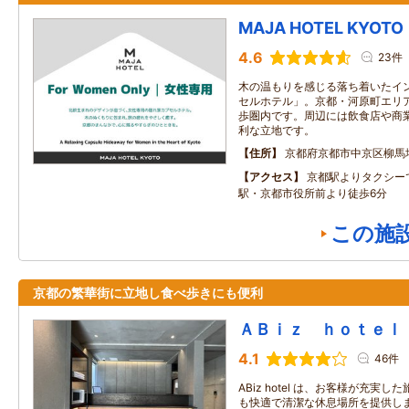
MAJA HOTEL KYOTO
4.6
23件
木の温もりを感じる落ち着いたイ
セルホテル」。京都・河原町エリ
歩圏内です。周辺には飲食店や商
利な立地です。
住所
京都府京都市中京区柳馬
アクセス
京都駅よりタクシー
駅・京都市役所前より徒歩6分
この施
京都の繁華街に立地し食べ歩きにも便利
ＡＢｉｚ ｈｏｔｅｌ
4.1
46件
ABiz hotel は、お客様が充実
も快適で清潔な休息場所を提供しま