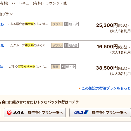
有料)・バーベキュー(有料)・ラウンジ・他
泊プラン
味わ
…来る場合は
ホテル
からの連…
ダブル
朝・夕
25,300円
(税込)～
(大人2名利用
天風
…たグループ
ホテル
の湯めぐ…
ダブル
朝のみ
16,500円
(税込)～
(大人1名利用
味
…可 ○
プライベート
スパ「…
和室
朝・夕
38,500円
(税込)～
(大人2名利用
この施設の宿泊プランをもっと
を自由に組み合わせたおトクなパック旅行はコチラ
航空券付プラン一覧へ
航空券付プラン一覧へ