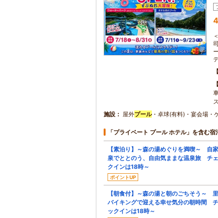
4
施設
屋外
プール
・卓球(有料)・宴会場・
「プライベート プール ホテル」を含む宿
【素泊り】～森の湯めぐりを満喫～ 自
泉でととのう、自由気ままな温泉旅 チ
クインは18時～
ポイントUP
【朝食付】～森の湯と朝のごちそう～ 
バイキングで迎える幸せ気分の朝時間 
ックインは18時～