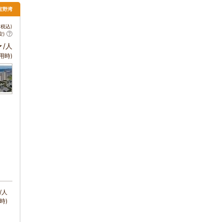
宜野湾
税込)
安)
～
/人
用時)
/人
時)