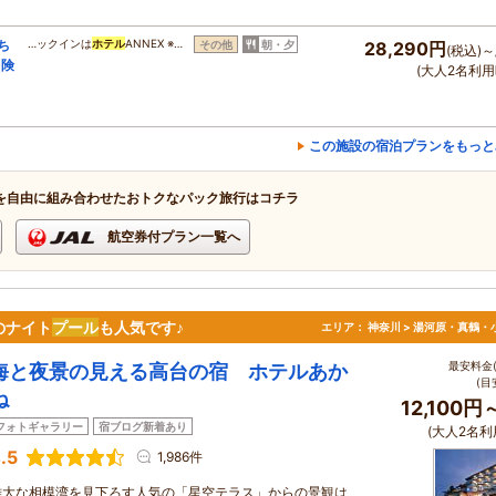
ち
…ックインは
ホテル
ANNEX ※…
その他
朝・夕
28,290円
(税込)～
冒険
(大人2名利用
この施設の宿泊プランをもっと
を自由に組み合わせたおトクなパック旅行はコチラ
航空券付プラン一覧へ
のナイト
プール
も人気です♪
エリア：
神奈川 > 湯河原・真鶴・
最安料金(
海と夜景の見える高台の宿 ホテルあか
(目
ね
12,100円
フォトギャラリー
宿ブログ新着あり
(大人2名利
.5
1,986件
雄大な相模湾を見下ろす人気の「星空テラス」からの景観は