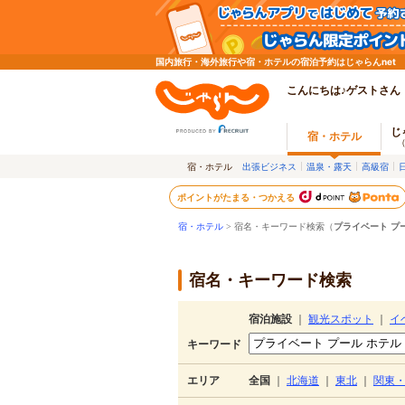
国内旅行・海外旅行や宿・ホテルの宿泊予約はじゃらんnet
こんにちは♪ゲストさん
じ
宿・ホテル
宿・ホテル
出張ビジネス
温泉・露天
高級宿
ポイントがたまる・つかえる
宿・ホテル
> 宿名・キーワード検索（
プライベート プ
宿名・キーワード検索
宿泊施設
｜
観光スポット
｜
イ
キーワード
エリア
全国
｜
北海道
｜
東北
｜
関東