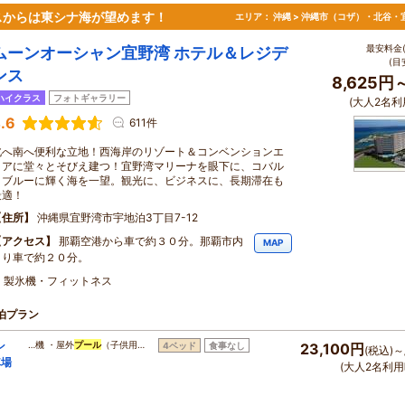
スからは東シナ海が望めます！
エリア：
沖縄 > 沖縄市（コザ）・北谷・
最安料金(
ムーンオーシャン宜野湾 ホテル＆レジデ
(目
ンス
8,625円
ハイクラス
フォトギャラリー
(大人2名利
.6
611件
北へ南へ便利な立地！西海岸のリゾート＆コンベンションエ
リアに堂々とそびえ建つ！宜野湾マリーナを眼下に、コバル
トブルーに輝く海を一望。観光に、ビジネスに、長期滞在も
最適！
住所
沖縄県宜野湾市宇地泊3丁目7-12
アクセス
那覇空港から車で約３０分。那覇市内
MAP
より車で約２０分。
・製氷機・フィットネス
泊プラン
ン
…機 ・屋外
プール
（子供用…
4ベッド
食事なし
23,100円
(税込)～
車場
(大人2名利用