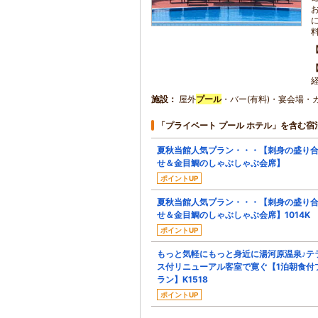
施設
屋外
プール
・バー(有料)・宴会場・
「プライベート プール ホテル」を含む宿
夏秋当館人気プラン・・・【刺身の盛り
せ＆金目鯛のしゃぶしゃぶ会席】
ポイントUP
夏秋当館人気プラン・・・【刺身の盛り
せ＆金目鯛のしゃぶしゃぶ会席】1014K
ポイントUP
もっと気軽にもっと身近に湯河原温泉♪テ
ス付リニューアル客室で寛ぐ【1泊朝食付
ラン】K1518
ポイントUP