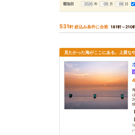
年
月
日
宿泊日
531
軒 絞込み条件に合致
181軒～21
見たかった海がここにある。上質な
4