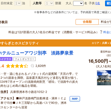
日付未定
泊
部屋
大人
名 子供
0名
人数等
※食事条件などの諸条件については、予約画面で再度ご確認く
合致順
料金が
0軒表示
料金は1泊1部屋の大人1名分の料金です（消費税・サービス料込み）
料金
やすらぎとホスピタリティ
エリア：
兵庫 >
最安料金(
ホテルニューアワジ別亭 淡路夢泉景
(目
ハイクラス
フォトギャラリー
16,500円
.4
2,826件
(大人1名利
海・空・湯に包まれるメゾネット式の湯賓閣「天宮の雫」で
は2つの源泉を満喫。温泉露天風呂付など多彩な客室が揃う。
2024年7月オープンの淡路焼肉割烹「琥珀」で淡路牛の炭火
焼肉をはじめ島の逸品を堪能。
住所
兵庫県洲本市小路谷1052-2
アクセス
■神戸淡路鳴門自動車道・洲本ＩＣよ
MAP
り車で15分■ＪＲ三宮駅から高速バスで90分。洲本
バスセンターから送迎