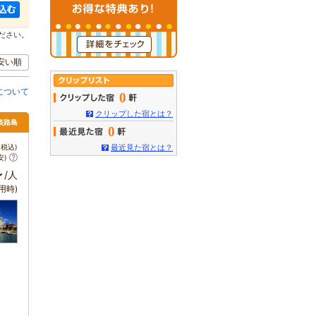
ださい。
安い順
について
0
クリップした宿とは？
 淡路島
0
税込)
最近見た宿とは？
安)
～
/人
用時)