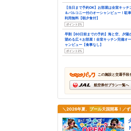
【当日まで予約OK】お部屋は全室キッチ
＆バルコニー付のオーシャンビュー！駐
利用無料【朝夕食付】
ポイント2%
早割【60日前までの予約】海と空、夕陽
望める広々お部屋！全室キッチン完備オ
ャンビュー【食事なし】
ポイント2%
この施設と交通手段
航空券付プラン一覧へ
＼2026年夏、
プール
天国開幕！／ずぶ