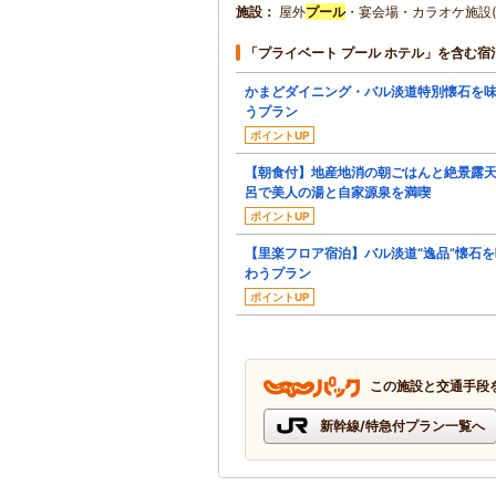
施設
屋外
プール
・宴会場・カラオケ施設(
「プライベート プール ホテル」を含む宿
かまどダイニング・バル淡道特別懐石を
うプラン
ポイントUP
【朝食付】地産地消の朝ごはんと絶景露
呂で美人の湯と自家源泉を満喫
ポイントUP
【里楽フロア宿泊】バル淡道“逸品”懐石を
わうプラン
ポイントUP
この施設と交通手段
新幹線/特急付プラン一覧へ