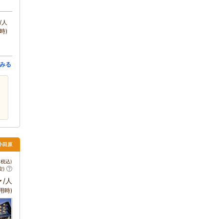
/人
時)
みる
小田原
税込)
安)
～
/人
用時)