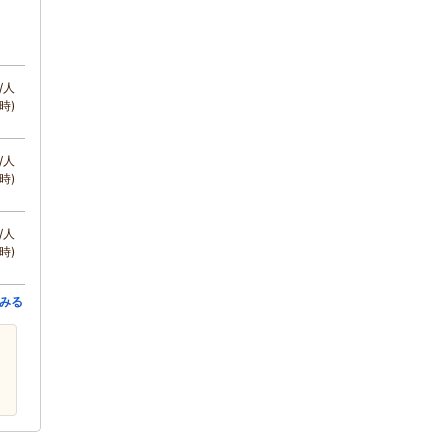
/人
時)
/人
時)
/人
時)
みる