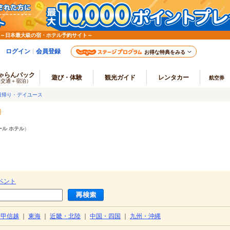
 ～日本最大級の宿・ホテル予約サイト～
ログイン
会員登録
お得な特典をみる
ゃらんパック
遊び・体験
観光ガイド
レンタカー
航空券
（交通＋宿泊）
日帰り・デイユース
ール ホテル
）
ベント
・甲信越
｜
東海
｜
近畿・北陸
｜
中国・四国
｜
九州・沖縄