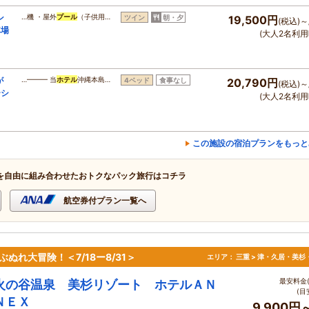
ン
…機 ・屋外
プール
（子供用…
ツイン
朝・夕
19,500円
(税込)～
車場
(大人2名利用
が
…━━━ 当
ホテル
沖縄本島…
4ベッド
食事なし
20,790円
(税込)～
ーシ
(大人2名利用
この施設の宿泊プランをもっと
を自由に組み合わせたおトクなパック旅行はコチラ
航空券付プラン一覧へ
ぬれ大冒険！＜7/18ー8/31＞
エリア：
三重 > 津・久居・美杉
最安料金(
火の谷温泉 美杉リゾート ホテルＡＮ
(目
ＮＥＸ
9,900円