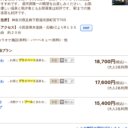
おすすめです。 湯河原随一の眺望をお楽しみください。 お肌
に優しい温泉と朝夕食ともお部屋食は好評です。 駅までの無
料送迎も好評です。
住所
神奈川県足柄下郡湯河原町宮下705
アクセス
小田原厚木道路・石橋I.CよりR１３５
MAP
経由 約２０分
カラオケ施設(有料)・バーベキュー(有料)・他
泊プラン
合わ
…れ様と
プライベート
温泉を…
和室
朝・夕
18,700円
(税込)～
(大人2名利用
合わ
…れ様と
プライベート
温泉を…
和室
朝・夕
17,600円
(税込)～
(大人2名利用
ラ
…当館ナイト
プール
と合わせ…
和室
朝のみ
15,400円
(税込)～
プ
(大人2名利用