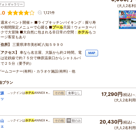
フォトギャラリー
(大人2名利
.0
1,121件
＜週末イベント開催＞ ■ライブキッチンバイキング：握り寿
司や期間限定メニューで心躍る ■
プール
天国！ウォーターパ
ークで大冒険 ■大自然に包まれる非日常の空間：
ホテル
もコ
テージ客室もあり
住所
三重県津市美杉町八知５９９０
アクセス
車なら名古屋、大阪から約２時間。電
MAP
車は近鉄線で約７５分で榊原温泉口からシャトルバ
スで２５分（要予約）
ゲームコーナー(有料)・カラオケ施設(有料)・他
泊プラン
家源
…ックインは
ホテル
ANNEX ※…
その他
食事なし
17,290円
(税込)～
ェッ
(大人2名利用
里山
…ックインは
ホテル
ANNEX ※…
その他
朝のみ
20,430円
(税込)～
チェ
(大人2名利用