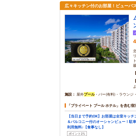
広々キッチン付のお部屋！ビューバ
4
施設
屋外
プール
・バー(有料)・ラウンジ
「プライベート プール ホテル」を含む宿
【当日まで予約OK】お部屋は全室キッチ
＆バルコニー付のオーシャンビュー！駐
利用無料♪【食事なし】
ポイント2%