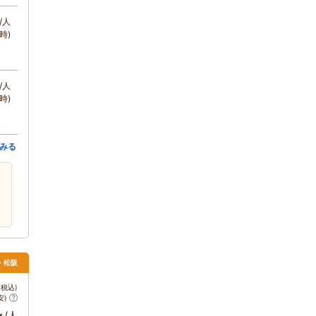
/人
時)
/人
時)
みる
・松阪
税込)
安)
～
/人