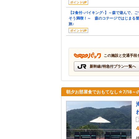
ポイントUP
【2食付‐バイキング‐】～森で遊んで、ご
そう満喫！～ 森のコテージではじまる
旅♪
ポイントUP
この施設と交通手段
新幹線/特急付プラン一覧へ
朝夕お部屋食でおもてなし☆7/18～
4