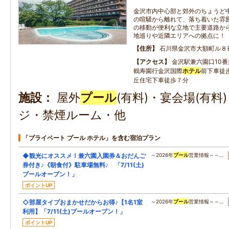
金沢市内中心部と郊外のちょうど
の喧騒から離れて、落ち着いた雰
の移動が便利な立地で主要道路か
地巡りや近隣エリアへの拠点に！
住所
石川県金沢市大額町ル８
アクセス
金沢駅兼六園口10
鶴寿園行金沢国際
ホテル
前下車徒
丘住宅下車徒歩７分
施設
屋外
プール
(有料)・宴会場(有
ジ・禁煙ルーム・他
「プライベート プール ホテル」を含む宿泊プラン
◆観光にオススメ！兼六園入園券＆おだんご
～2026年
プール
営業情報～～…
券付き♪《朝食付》駐車場無料♪ 「7/11(土)
プールオープン！」
ポイントUP
◇部屋タイプおまかせだからお得♪【1名1室
～2026年
プール
営業情報～～…
利用】「7/11(土)プールオープン！」
ポイントUP