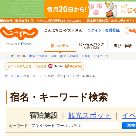
国内旅行・海外旅行や宿・ホテルの宿泊予約はじゃらんnet ～日本最大級の宿・ホテル予約サイト
こんにちは♪ゲストさん
ログイン
会員登録
じゃらんパック
宿・ホテル
遊び・体験
（交通＋宿泊）
宿・ホテル
出張ビジネス
温泉・露天
高級宿
日帰り・デイユース
ポイントがたまる・つかえる
宿・ホテル
> 宿名・キーワード検索（
プライベート プール ホテル
）
宿名・キーワード検索
宿泊施設
｜
観光スポット
｜
イ
キーワード