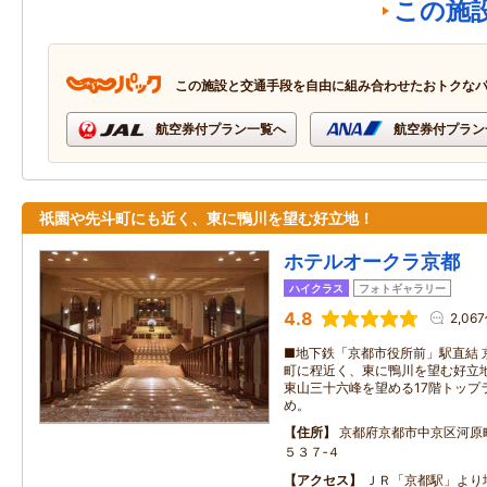
この施
この施設と交通手段を自由に組み合わせたおトクな
航空券付プラン一覧へ
航空券付プラン
祇園や先斗町にも近く、東に鴨川を望む好立地！
ホテルオークラ京都
ハイクラス
フォトギャラリー
4.8
2,06
■地下鉄「京都市役所前」駅直結 
町に程近く、東に鴨川を望む好立地
東山三十六峰を望める17階トップ
め。
住所
京都府京都市中京区河原
５３７‐４
アクセス
ＪＲ「京都駅」より