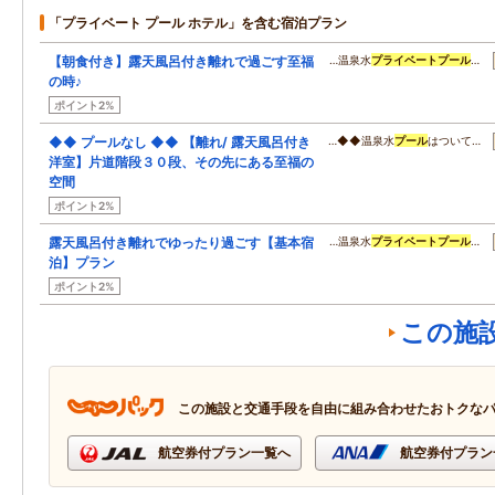
「プライベート プール ホテル」を含む宿泊プラン
【朝食付き】露天風呂付き離れで過ごす至福
…温泉水
プライベート
プール
…
の時♪
ポイント2%
◆◆ プールなし ◆◆ 【離れ/ 露天風呂付き
…◆◆温泉水
プール
はついて…
洋室】片道階段３０段、その先にある至福の
空間
ポイント2%
露天風呂付き離れでゆったり過ごす【基本宿
…温泉水
プライベート
プール
…
泊】プラン
ポイント2%
この施
この施設と交通手段を自由に組み合わせたおトクな
航空券付プラン一覧へ
航空券付プラン