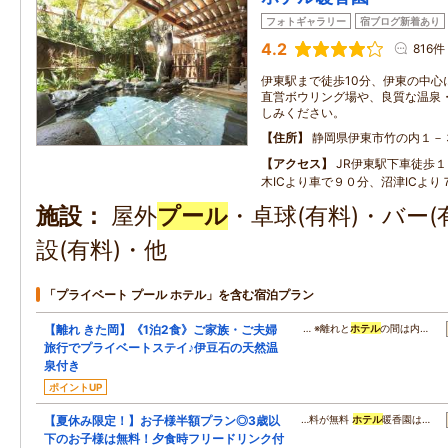
フォトギャラリー
宿ブログ新着あり
4.2
816件
伊東駅まで徒歩10分、伊東の中心
直営ボウリング場や、良質な温泉
しみください。
住所
静岡県伊東市竹の内１－
アクセス
JR伊東駅下車徒歩
木ICより車で９０分、沼津ICより
施設
屋外
プール
・卓球(有料)・バー
設(有料)・他
「プライベート プール ホテル」を含む宿泊プラン
【離れ きた岡】《1泊2食》ご家族・ご夫婦
… ※離れと
ホテル
の間は内…
旅行でプライベートステイ♪伊豆石の天然温
泉付き
ポイントUP
【夏休み限定！】お子様半額プラン◎3歳以
…料が無料
ホテル
暖香園は…
下のお子様は無料！夕食時フリードリンク付