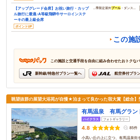
【アップグレード会席】お祝い旅行・カップ
…季限定屋外
プール
・ダンス…
ル旅行に最適♪A等級飛騨牛サーロインステ
ーキの最上級会席
ポイントUP
この施
この施設と交通手段を自由に組み合わせたおトクな
新幹線/特急付プラン一覧へ
航空券付プラ
眺望抜群の展望大浴苑が自慢★泊まって良かった宿大賞【総合】
有馬温泉 有馬グラン
ハイクラス
フォトギャラリー
4.8
85件
小高い丘の上に立つ、有馬温泉街