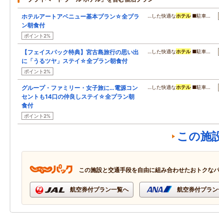
ホテルアートアベニュー基本プラン☆全プラ
…した快適な
ホテル
■駐車…
ン朝食付
ポイント2%
【フェイスパック特典】宮古島旅行の思い出
…した快適な
ホテル
■駐車…
に「うるツヤ」ステイ☆全プラン朝食付
ポイント2%
グループ・ファミリー・女子旅に…電源コン
…した快適な
ホテル
■駐車…
セントも14口の仲良しステイ☆全プラン朝
食付
ポイント2%
この施
この施設と交通手段を自由に組み合わせたおトクな
航空券付プラン一覧へ
航空券付プラン