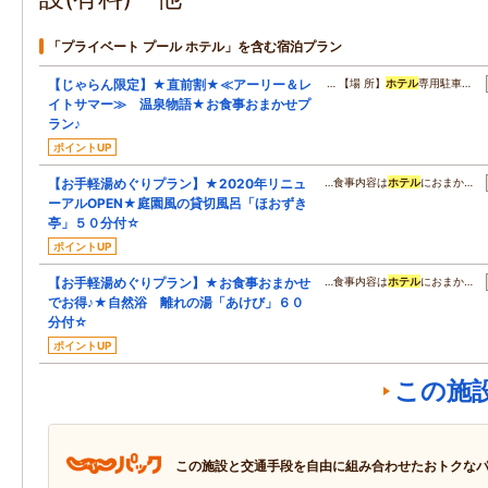
「プライベート プール ホテル」を含む宿泊プラン
【じゃらん限定】★直前割★≪アーリー＆レ
… 【場 所】
ホテル
専用駐車…
イトサマー≫ 温泉物語★お食事おまかせプ
ラン♪
ポイントUP
【お手軽湯めぐりプラン】★2020年リニュ
…食事内容は
ホテル
におまか…
ーアルOPEN★庭園風の貸切風呂「ほおずき
亭」５０分付☆
ポイントUP
【お手軽湯めぐりプラン】★お食事おまかせ
…食事内容は
ホテル
におまか…
でお得♪★自然浴 離れの湯「あけび」６０
分付☆
ポイントUP
この施
この施設と交通手段を自由に組み合わせたおトクな