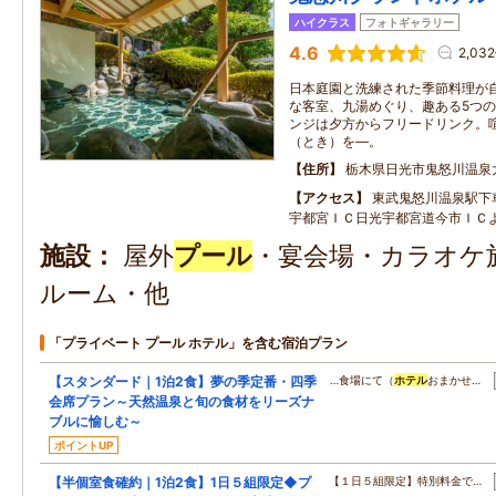
ハイクラス
フォトギャラリー
4.6
2,03
日本庭園と洗練された季節料理が
な客室、九湯めぐり、趣ある5つ
ンジは夕方からフリードリンク。
（とき）を―。
住所
栃木県日光市鬼怒川温泉
アクセス
東武鬼怒川温泉駅下
宇都宮ＩＣ日光宇都宮道今市ＩＣ
施設
屋外
プール
・宴会場・カラオケ
ルーム・他
「プライベート プール ホテル」を含む宿泊プラン
【スタンダード｜1泊2食】夢の季定番・四季
…食場にて（
ホテル
おまかせ…
会席プラン～天然温泉と旬の食材をリーズナ
ブルに愉しむ～
ポイントUP
【半個室食確約｜1泊2食】1日５組限定◆プ
【１日５組限定】特別料金で…