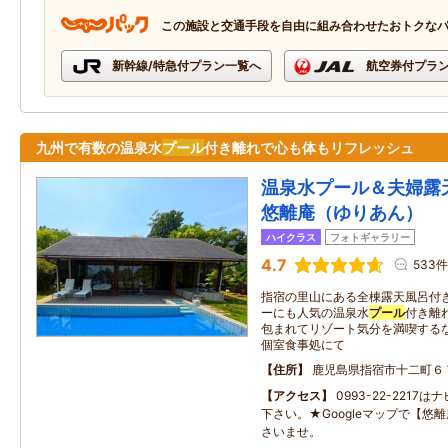
この施設と交通手段を自由に組み合わせたおトクな
新幹線/特急付プラン一覧へ
航空券付プラ
九州で有数の温泉水
プール
付き離れで心も体もリフレッシュ
温泉水プール＆夫婦
悠離庵（ゆりあん）
ハイクラス
フォトギャラリー
4.7
533件
指宿の里山にある全棟露天風呂付
ーにも人気の温泉水
プール
付き離
包まれてリゾート気分を満喫する
個室食事処にて
住所
鹿児島県指宿市十二町６
アクセス
0993-22-2217
下さい。★Googleマップで【悠
さいませ。