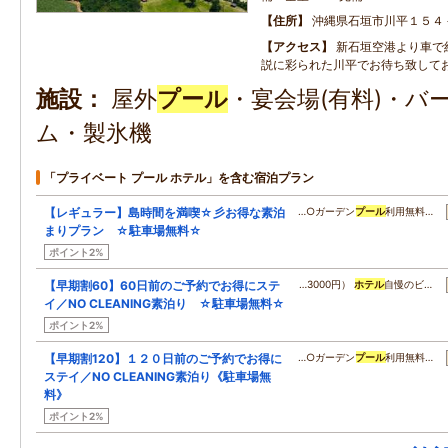
住所
沖縄県石垣市川平１５４
アクセス
新石垣空港より車で
説に彩られた川平でお待ち致して
施設
屋外
プール
・宴会場(有料)・バ
ム・製氷機
「プライベート プール ホテル」を含む宿泊プラン
【レギュラー】島時間を満喫☆彡お得な素泊
…○ガーデン
プール
利用無料…
まりプラン ☆駐車場無料☆
ポイント2%
【早期割60】60日前のご予約でお得にステ
…3000円）
ホテル
自慢のビ…
イ／NO CLEANING素泊り ☆駐車場無料☆
ポイント2%
【早期割120】１２０日前のご予約でお得に
…○ガーデン
プール
利用無料…
ステイ／NO CLEANING素泊り《駐車場無
料》
ポイント2%