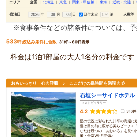
エリア
全国
｜
北海道
｜
東北
｜
関東・甲信越
｜
東海
｜
近畿・北陸
｜
年
月
日
日付未定
泊
宿泊日
人数等
※食事条件などの諸条件については、予
533
軒 絞込み条件に合致
31軒～60軒表示
料金は1泊1部屋の大人1名分の料金で
おもいっきり 心☆呼吸 ♪ ここだけの島時間を満喫☆彡
石垣シーサイドホテル
フォトギャラリー
4.2
316件
星の伝説に彩られた川平の海辺に
慢は目の前に広がる美らビーチ♪ 
なたは幾つの「あおいろ」を見つけ
備・全室Wi-Fi完備♪