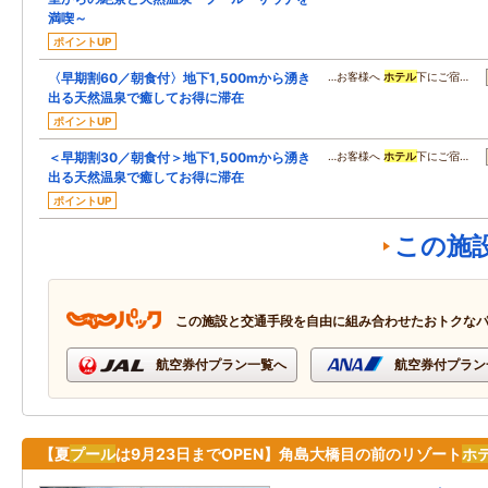
満喫～
ポイントUP
〈早期割60／朝食付〉地下1,500mから湧き
…お客様へ
ホテル
下にご宿…
出る天然温泉で癒してお得に滞在
ポイントUP
＜早期割30／朝食付＞地下1,500mから湧き
…お客様へ
ホテル
下にご宿…
出る天然温泉で癒してお得に滞在
ポイントUP
この施
この施設と交通手段を自由に組み合わせたおトクな
航空券付プラン一覧へ
航空券付プラン
【夏
プール
は9月23日までOPEN】角島大橋目の前のリゾート
ホ