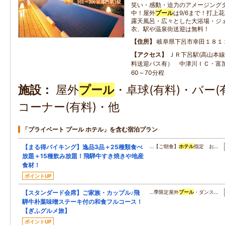
笑い・感動・迫力のアメージング
中！屋外
プール
は9/6まで！打上
露天風呂・広々とした大浴場・ジ
衣、駅や温泉街送迎は無料！
住所
岐阜県下呂市幸田１８１
アクセス
ＪＲ下呂駅(高山本線
料送迎バス有） 中津川ＩＣ・富
60～70分程
施設
屋外
プール
・卓球(有料)・バー(
コーナー(有料)・他
「プライベート プール ホテル」を含む宿泊プラン
【まる得バイキング】逸品3品＋25種類食べ
…【ご朝食】
ホテル
指定 お…
放題＋15種飲み放題！飛騨牛すき焼きや地産
食材！
ポイントUP
【スタンダード会席】ご家族・カップル♪飛
…季限定屋外
プール
・ダンス…
騨牛朴葉味噌ステーキ付の和食フルコース！
【ぎふグルメ旅】
ポイントUP