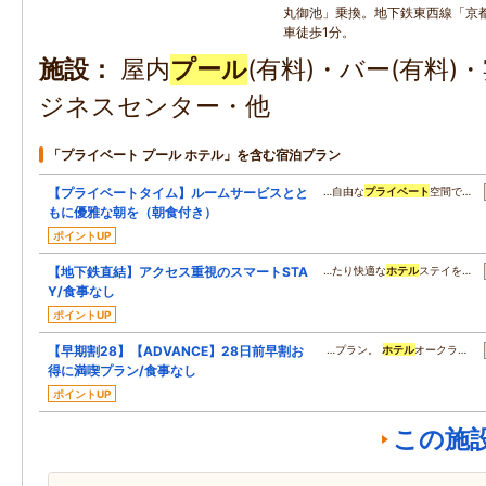
丸御池」乗換。地下鉄東西線「京
車徒歩1分。
施設
屋内
プール
(有料)・バー(有料)
ジネスセンター・他
「プライベート プール ホテル」を含む宿泊プラン
【プライベートタイム】ルームサービスとと
…自由な
プライベート
空間で…
もに優雅な朝を（朝食付き）
ポイントUP
【地下鉄直結】アクセス重視のスマートSTA
…たり快適な
ホテル
ステイを…
Y/食事なし
ポイントUP
【早期割28】【ADVANCE】28日前早割お
…プラン。
ホテル
オークラ…
得に満喫プラン/食事なし
ポイントUP
この施