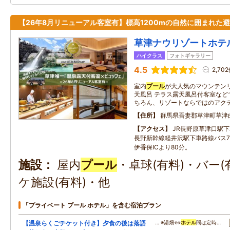
【26年8月リニューアル客室有】標高1200mの自然に囲まれた
草津ナウリゾートホテ
ハイクラス
フォトギャラリー
4.5
2,70
室内
プール
が大人気のマウンテンリ
天風呂 テラス露天風呂付客室など
ちろん、リゾートならではのアク
住所
群馬県吾妻郡草津町草津
アクセス
JR長野原草津口駅下
長野新幹線軽井沢駅下車路線バス7
伊香保ICより80分。
施設
屋内
プール
・卓球(有料)・バー(
ケ施設(有料)・他
「プライベート プール ホテル」を含む宿泊プラン
【温泉らくごチケット付き】夕食の後は落語
… ※湯畑⇔
ホテル
間は定時…