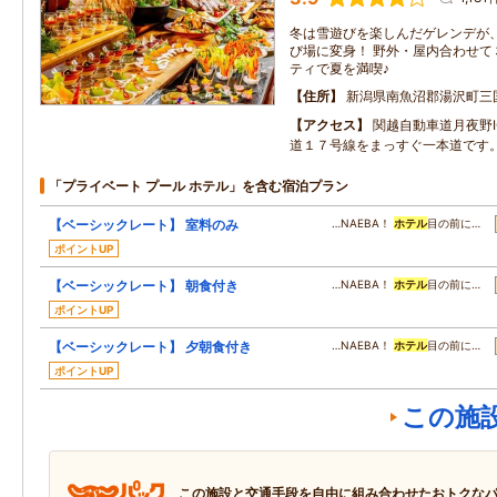
冬は雪遊びを楽しんだゲレンデが
び場に変身！ 野外・屋内合わせて
ティで夏を満喫♪
住所
新潟県南魚沼郡湯沢町三
アクセス
関越自動車道月夜野I
道１７号線をまっすぐ一本道です
「プライベート プール ホテル」を含む宿泊プラン
【ベーシックレート】 室料のみ
…NAEBA！
ホテル
目の前に…
ポイントUP
【ベーシックレート】 朝食付き
…NAEBA！
ホテル
目の前に…
ポイントUP
【ベーシックレート】 夕朝食付き
…NAEBA！
ホテル
目の前に…
ポイントUP
この施
この施設と交通手段を自由に組み合わせたおトクな