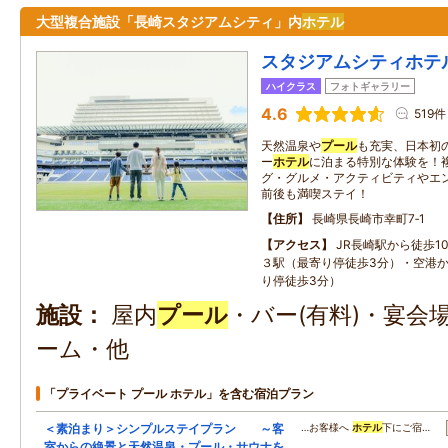
大型複合施設「長崎スタジアムシティ」内
ホテル
スタジアムシティホテ
ハイクラス
フォトギャラリー
4.6
519件
天然温泉や
プール
も充実、日本初
ー
ホテル
に泊まる特別な体験を！
グ・グルメ・アクティビティやエ
前後も満喫ステイ！
住所
長崎県長崎市幸町7‐1
アクセス
JR長崎駅から徒歩1
３駅（最寄り停徒歩3分）・空港か
り停徒歩3分）
施設
屋内
プール
・バー(有料)・宴会
ーム・他
「プライベート プール ホテル」を含む宿泊プラン
＜素泊まり＞シンプルステイプラン ～客
…お客様へ
ホテル
下にご宿…
室からの絶景と天然温泉・プール・サウナを