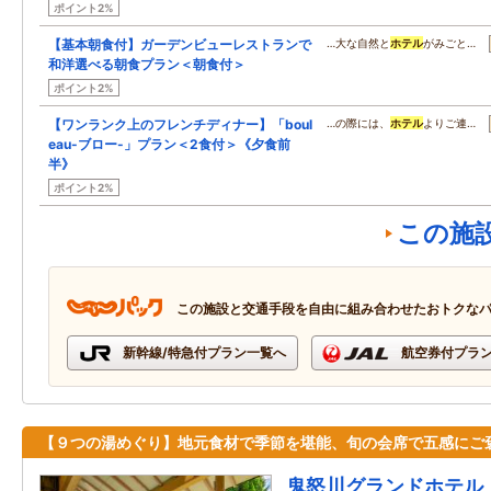
ポイント2%
【基本朝食付】ガーデンビューレストランで
…大な自然と
ホテル
がみごと…
和洋選べる朝食プラン＜朝食付＞
ポイント2%
【ワンランク上のフレンチディナー】「boul
…の際には、
ホテル
よりご連…
eau-ブロー-」プラン＜2食付＞《夕食前
半》
ポイント2%
この施
この施設と交通手段を自由に組み合わせたおトクな
新幹線/特急付プラン一覧へ
航空券付プラ
【９つの湯めぐり】地元食材で季節を堪能、旬の会席で五感にご
鬼怒川グランドホテル