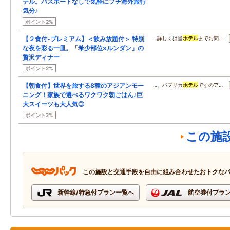
テル。パスポートなしで気軽にプチ海外旅行
気分♪
ポイント2%
【２食付-プレミアム】＜飲み放題付＞ 特別
…詳しくは当
ホテル
までお問…
な夜を彩る一皿。「希少部位×ルンダン」の
贅沢ディナー
ポイント2%
【朝食付】世界を旅する8種のアジアンモー
…、パプリカ
ホテル
ですのア…
ニング！家族で選べるワクワク朝ごはん♪巨
大スイーツも大人気◎
ポイント2%
この施
この施設と交通手段を自由に組み合わせたおトクな
新幹線/特急付プラン一覧へ
航空券付プラ