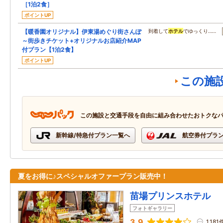
［1泊2食］
ポイントUP
【暖香園オリジナル】伊東湯めぐり街さんぽ
到着して
ホテル
でゆっくり……
～街歩きチケット+オリジナルお店紹介MAP
付プラン【1泊2食】
ポイントUP
この施
この施設と交通手段を自由に組み合わせたおトクな
新幹線/特急付プラン一覧へ
航空券付プラ
夏をお得に♪スペシャルオファープラン販売中！
苗場プリンスホテル
フォトギャラリー
3.9
1,181