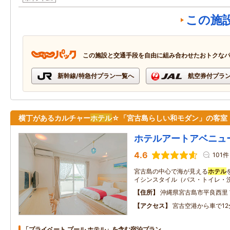
この施
この施設と交通手段を自由に組み合わせたおトクな
新幹線/特急付プラン一覧へ
航空券付プラ
横丁があるカルチャー
ホテル
☆「宮古島らしい和モダン」の客室
ホテルアートアベニュ
4.6
101件
宮古島の中心で海が見える
ホテル
イシンスタイル（バス・トイレ・
住所
沖縄県宮古島市平良西里
アクセス
宮古空港から車で12
「プライベート プール ホテル」を含む宿泊プラン