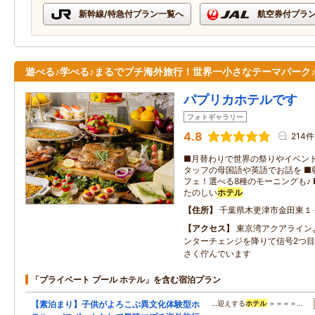
新幹線/特急付プラン一覧へ
航空券付プラ
遊べる♪学べる♪まるでプチ海外旅行！世界一小さなテーマパーク
パプリカホテルです
フォトギャラリー
4.8
214件
■月替わりで世界の祭りやイベント
タッフの母国語や英語でお話を ■
フェ！選べる8種のモーニングも♪
たのしい
ホテル
住所
千葉県木更津市金田東１
アクセス
東京湾アクアライン
ンターチェンジを降りて信号2つ
さく佇んでいます
「プライベート プール ホテル」を含む宿泊プラン
【素泊まり】子供がよろこぶ異文化体験型ホ
…迎えする
ホテル
＝＝＝＝…