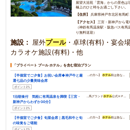
展望大浴苑「雲海」からの景色は荘
極上のひと時をお過ごし下さい。
住所
兵庫県神戸市北区有馬町
アクセス
三宮・新神戸から電
（神鉄有馬温泉駅・阪急バス有馬
り無料送迎）
施設
屋外
プール
・卓球(有料)・宴会
カラオケ施設(有料)・他
「プライベート プール ホテル」を含む宿泊プラン
【半個室でご夕食】お祝い会席◆神戸牛と厳
…の方へ】
ホテル
前は急な…
選七品の少量美味会席
ポイント2%
1泊朝食付 気軽に有馬温泉を満喫【三宮・
…馬グランド
ホテル
公式ＨＰ…
新神戸からわずか30分】
ポイント2%
【半個室でご夕食】旬菜会席｜黒毛和牛と旬
…の方へ】
ホテル
前は急な…
の味覚をご堪能
ポイント2%