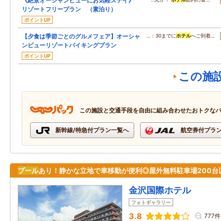
《絶景オーシャンビューにお気軽ステイ》
リゾートフリープラン （素泊り）
ポイントUP
【夕食は季節ごとのグルメフェア】オーシャ
…：30までに
ホテル
へご到着…
ンビューリゾートバイキングプラン
ポイントUP
この施
この施設と交通手段を自由に組み合わせたおトクな
新幹線/特急付プラン一覧へ
航空券付プラ
プール
あり！静かな立地で車移動が便利◎屋外無料駐車場200台
金沢国際ホテル
フォトギャラリー
3.8
777件