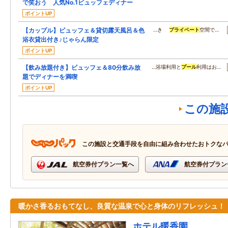
で笑おう 人気No.1ビュッフェディナー
ポイントUP
【カップル】ビュッフェ＆貸切露天風呂＆色
…き
プライベート
空間で…
浴衣貸出付き♪じゃらん限定
ポイントUP
【飲み放題付き】ビュッフェ＆80分飲み放
…浴場利用と
プール
利用はお…
題でディナーを満喫
ポイントUP
この施
この施設と交通手段を自由に組み合わせたおトクな
航空券付プラン一覧へ
航空券付プラン
暖かさ香るおもてなし、良質な温泉で心と身体のリフレッシュ！
ホテル暖香園