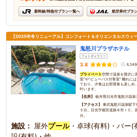
新幹線/特急付プラン一覧へ
航空券付プラ
【2025年冬リニューアル】コンフォート＆オリエンタルスウィ
鬼怒川プラザホテル
フォトギャラリー
3.8
6,34
プライベート
空間で温泉を贅沢に
室”や”ビューバス付客室” 離れに
ており、夕食はお部屋食も楽しめ
叶います。
住所
栃木県日光市鬼怒川温泉
アクセス
東武鬼怒川温泉駅下
５分。日光宇都宮道路今市ＩＣ、国道
分。
施設
屋外
プール
・卓球(有料)・バー
設(有料)・他