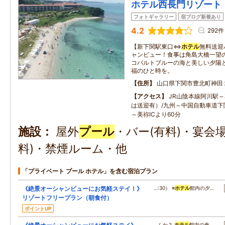
ホテル西長門リゾート
フォトギャラリー
宿ブログ新着あり
4.2
292件
【新下関駅東口⇔
ホテル
無料送迎
ャンビュー！食事は角島大橋一望
コバルトブルーの海と美しい夕陽
福のひと時を。
住所
山口県下関市豊北町神田
アクセス
JR山陰本線阿川駅
は送迎有）/九州～中国自動車道下関
～美祢ICより60分
施設
屋外
プール
・バー(有料)・宴会
料)・禁煙ルーム・他
「プライベート プール ホテル」を含む宿泊プラン
《絶景オーシャンビューにお気軽ステイ！》
…:30） ※
ホテル
館内の夕…
リゾートフリープラン（朝食付）
ポイントUP
…んか？
ホテル
館内の食…