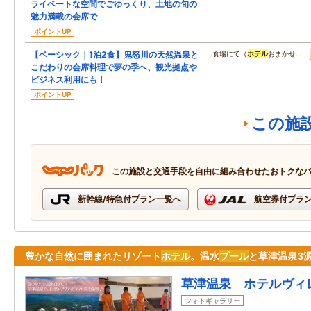
ライベートな空間でごゆっくり、土地の旬の
魅力満載の会席で
ポイントUP
【ベーシック｜1泊2食】鬼怒川の天然温泉と
…食場にて（
ホテル
おまかせ…
こだわりの会席料理で夢の季へ、観光拠点や
ビジネス利用にも！
ポイントUP
この施
この施設と交通手段を自由に組み合わせたおトクな
新幹線/特急付プラン一覧へ
航空券付プラ
豊かな自然に囲まれたリゾート
ホテル
。温水
プール
と草津温泉3
草津温泉 ホテルヴィ
フォトギャラリー