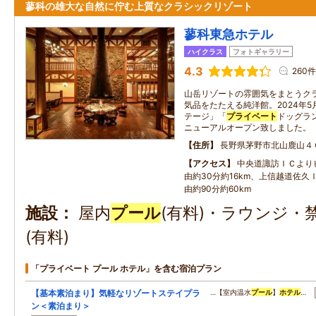
蓼科の雄大な自然に佇む上質なクラシックリゾート
蓼科東急ホテル
ハイクラス
フォトギャラリー
4.3
260件
山岳リゾートの雰囲気をまとうク
気品をたたえる純洋館。2024年
テージ」「
プライベート
ドッグラ
ニューアルオープン致しました。
住所
長野県茅野市北山鹿山４
アクセス
中央道諏訪ＩＣより
由約30分約16km、上信越道佐久
由約90分約60km
施設
屋内
プール
(有料)・ラウンジ
(有料)
「プライベート プール ホテル」を含む宿泊プラン
【基本素泊まり】気軽なリゾートステイプラ
…【室内温水
プール
】
ホテル
…
ン＜素泊まり＞