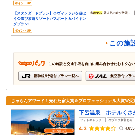
ポイントUP
【スタンダードプラン】◇ヴィレッジを遊ぼ
当
ホテル
1番人気の遊び放題…
う◇遊び放題リゾートパスポート＆バイキン
グプラン♪
ポイントUP
この施
この施設と交通手段を自由に組み合わせたおトクな
新幹線/特急付プラン一覧へ
航空券付プラ
じゃらんアワード！売れた宿大賞＆プロフェッショナル大賞Ｗ受
下呂温泉 ホテルくさ
フォトギャラリー
宿ブログ新着あり
4.3
4,85