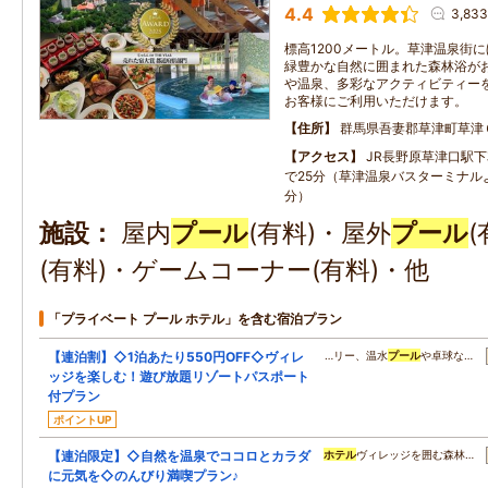
4.4
3,83
標高1200メートル。草津温泉街
緑豊かな自然に囲まれた森林浴が
や温泉、多彩なアクティビティー
お客様にご利用いただけます。
住所
群馬県吾妻郡草津町草津
アクセス
JR長野原草津口駅下
で25分（草津温泉バスターミナル
分）
施設
屋内
プール
(有料)・屋外
プール
(有料)・ゲームコーナー(有料)・他
「プライベート プール ホテル」を含む宿泊プラン
【連泊割】◇1泊あたり550円OFF◇ヴィレ
…リー、温水
プール
や卓球な…
ッジを楽しむ！遊び放題リゾートパスポート
付プラン
ポイントUP
【連泊限定】◇自然を温泉でココロとカラダ
ホテル
ヴィレッジを囲む森林…
に元気を◇のんびり満喫プラン♪