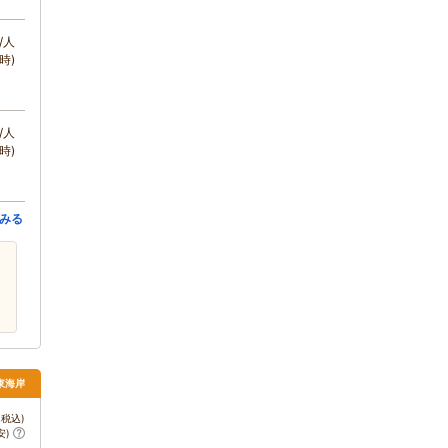
/人
時)
/人
時)
みる
東海岸
税込)
安)