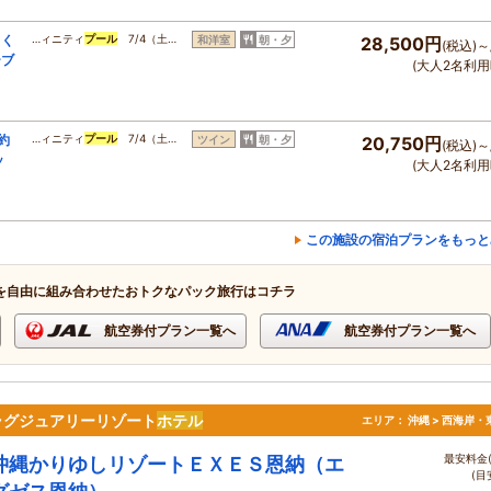
っく
…ィニティ
プール
7/4（土…
和洋室
朝・夕
28,500円
(税込)～
ーブ
(大人2名利用
約
…ィニティ
プール
7/4（土…
ツイン
朝・夕
20,750円
(税込)～
ッ
(大人2名利用
この施設の宿泊プランをもっと
を自由に組み合わせたおトクなパック旅行はコチラ
航空券付プラン一覧へ
航空券付プラン一覧へ
ラグジュアリーリゾート
ホテル
エリア：
沖縄 > 西海岸・
最安料金(
沖縄かりゆしリゾートＥＸＥＳ恩納（エ
(目