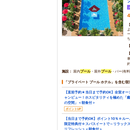
4
約
施設
屋内
プール
・屋外
プール
・バー(有
「プライベート プール ホテル」を含む宿
【直前予約★当日まで予約OK】全室オー
ャンビュー！ホスピタリティを極めた「
の空間」＜朝食付＞
ポイントUP
【当日まで予約OK】ポイント10％☆ルー
限定特典付☆スパスイートで～リラック
リフレッシュ＜朝食付＞