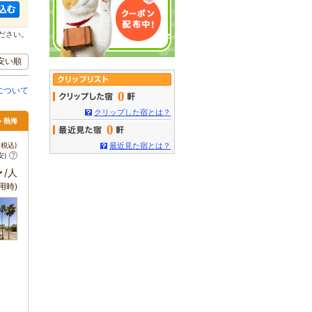
ださい。
安い順
について
0
クリップした宿とは？
> 熱海
0
税込)
最近見た宿とは？
安)
～
/人
用時)