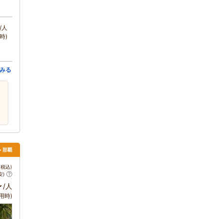
/人
時)
みる
> 那覇
税込)
安)
～
/人
用時)