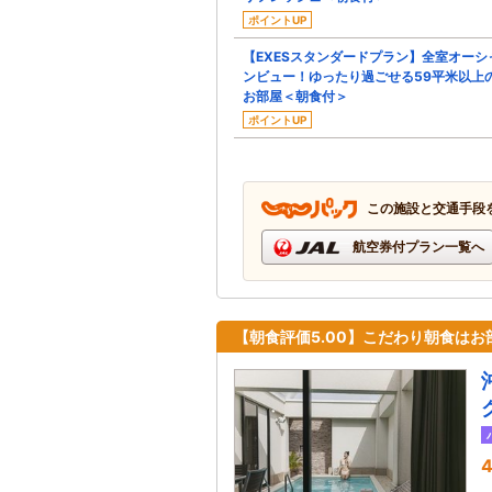
ポイントUP
【EXESスタンダードプラン】全室オーシ
ンビュー！ゆったり過ごせる59平米以上
お部屋＜朝食付＞
ポイントUP
この施設と交通手段
航空券付プラン一覧へ
【朝食評価5.00】こだわり朝食は
4