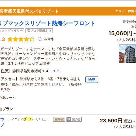
全客室露天風呂付スパ＆リゾート
エリア：
静岡 
最安料金(
リブマックスリゾート熱海シーフロント
(目
フォトギャラリー
宿ブログ新着あり
15,060円
.3
924件
(大人2名利
「ビーチリゾート」をテーマにした『全室天然温泉掛け流し
露天風呂』オーシャンビュー露天風呂やロウリュウサウナな
ど充実のコンテンツ「ステーキ・いくら・天ぷら」など食べ
放題！3/1より春ビュッフェ開催
住所
静岡県熱海市渚町１４－１２
アクセス
熱海駅から3番・6番・7番乗り場より
MAP
乗車後『銀座』バス停にて降車ください。 （所要時
間約7分）
禁煙ルーム
泊プラン
パで
…ィニティ
プール
7/4（土…
和洋室
朝のみ
23,500円
(税込)～
トブ
(大人2名利用