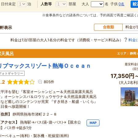
日付未定
泊
部屋
大人
名 子供
0名
人数等
※食事条件などの諸条件については、予約画面で再度ご確認く
合致順
料金が
0軒表示
料金は1泊1部屋の大人1名分の料金です（消費税・サービス料込み）
料金
露天風呂
エリア：
静岡 
最安料金(
リブマックスリゾート熱海Ｏｃｅａｎ
(目
フォトギャラリー
17,350円
.2
805件
(大人2名利
太平洋を望む『客室オーシャンビュー＆天然温泉露天風呂
付』オーシャンスパ＆ロウリュウサウナ＆天然温泉露天風呂
付など癒しのコンテンツが充実 『すき焼き・船盛・いくら』
連日食べ放題開催！
住所
静岡県熱海市渚町２２－８
アクセス
熱海駅→バス(湯-遊-バス)→【親水公
MAP
園】バス停→徒歩1分
バーベキュー(有料)・製氷機・乾燥室(有料)