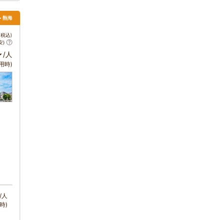
> 熱海
税込)
安)
～
/人
用時)
/人
時)