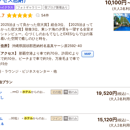
グゼス恩納）
10,100円
ハイクラス
フォトギャラリー
宿ブログ新着あり
(大人2名利
.7
54件
【2025泊まって良かった宿大賞】総合3位、【2025泊まって
よかった宿大賞】朝食3位。東シナ海の夕景を一望する全室オ
ーシャンビュー。心づくしのおもてなしとEXESならではの落
ち着いた空間で癒しのひと時を。
住所
沖縄県国頭郡恩納村名嘉真ヤーシ原2592-40
アクセス
那覇空港より車で約70分。許田ICより
MAP
車で約10分。ビーチまで車で約1分。万座毛まで車で
15分
料)・ラウンジ・ビジネスセンター・他
泊プラン
シ
…━━□ ＜
ホテル
からのお…
その他
朝のみ
19,520円
(税込)～
癒し
(大人2名利用
ム
…00迄） ＜
ホテル
からのお…
ツイン
朝のみ
15,120円
(税込)～
ス＆
(大人2名利用