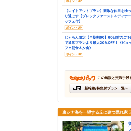
ポイントUP
【レイトアウトプラン】素敵な休日をゆ
り過ごす【ブレックファースト＆ディナ
ッフェ付】
ポイントUP
じゃらん限定【早期割60】60日前のご予
で通常プランより最大20％OFF！《ビュ
フェ朝食＆夕食》
ポイントUP
この施設と交通手段
新幹線/特急付プラン一覧へ
東シナ海を一望する丘に建つ隠れ家