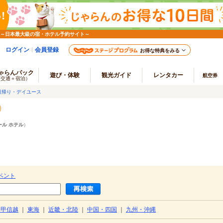
 ～日本最大級の宿・ホテル予約サイト～
ログイン
会員登録
お得な特典をみる
ゃらんパック
遊び・体験
観光ガイド
レンタカー
航空券
（交通＋宿泊）
日帰り・デイユース
ール ホテル
）
ベント
・甲信越
｜
東海
｜
近畿・北陸
｜
中国・四国
｜
九州・沖縄