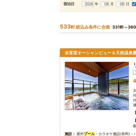
年
月
日
宿泊日
533
軒 絞込み条件に合致
331軒～36
全客室オーシャンビュー＆天然温泉
4
施設
屋外
プール
・カラオケ施設(有料)・