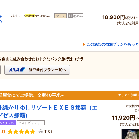
ャ
…ます。 ＜
ホテル
からのお…
ツイン
朝のみ
18,900円
(税込)～
の
(大人2名利用
この施設の宿泊プランをもっと
を自由に組み合わせたおトクなパック旅行はコチラ
航空券付プラン一覧へ
お部屋食にてご提供。全室40平米～
エリア：
沖縄 
最安料金(
沖縄かりゆしリゾートＥＸＥＳ那覇（エ
(目
グゼス那覇）
11,920円
ハイクラス
フォトギャラリー
(大人2名利
.9
110件