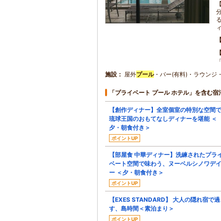
施設
屋外
プール
・バー(有料)・ラウンジ
「プライベート プール ホテル」を含む宿
【創作ディナー】全室個室の特別な空間
琉球王国のおもてなしディナーを堪能 ＜
夕・朝食付き＞
ポイントUP
【部屋食 中華ディナー】洗練されたプラ
ベート空間で味わう、ヌーベルシノワデ
ー ＜夕・朝食付き＞
ポイントUP
【EXES STANDARD】 大人の隠れ宿で
す、島時間＜素泊まり＞
ポイントUP