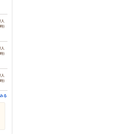
/人
時)
/人
時)
/人
時)
みる