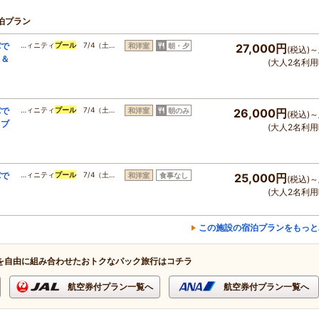
泊プラン
パで
…ィニティ
プール
7/4（土…
和洋室
朝・夕
27,000円
(税込)～
ト＆
(大人2名利用
パで
…ィニティ
プール
7/4（土…
和洋室
朝のみ
26,000円
(税込)～
トブ
(大人2名利用
パで
…ィニティ
プール
7/4（土…
和洋室
食事なし
25,000円
(税込)～
(大人2名利用
この施設の宿泊プランをもっと
を自由に組み合わせたおトクなパック旅行はコチラ
航空券付プラン一覧へ
航空券付プラン一覧へ