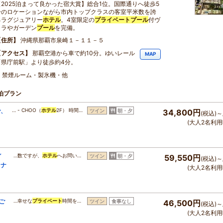
【2025泊まって良かった宿大賞】総合1位。国際通りへ徒歩5
分のロケーションながら市内トップクラスの客室平米数を誇
るラグジュアリー
ホテル
。4室限定の
プライベート
プール
付ヴ
ィラやガーデン
プール
を完備。
住所
沖縄県那覇市泉崎１－１１－５
アクセス
那覇空港から車で約10分。ゆいレール
MAP
「県庁前駅」より徒歩約4分。
・禁煙ルーム・製氷機・他
泊プラン
で、
… - CHOO（
ホテル
2F） 時間…
ツイン
朝・夕
34,800円
(税込)～
(大人2名利用
イ
…数ですが、
ホテル
へお問い…
ツイン
朝・夕
59,550円
(税込)～
イナ
(大人2名利用
過ご
…幸せな
プライベート
時間を…
ツイン
食事なし
46,500円
(税込)～
(大人2名利用