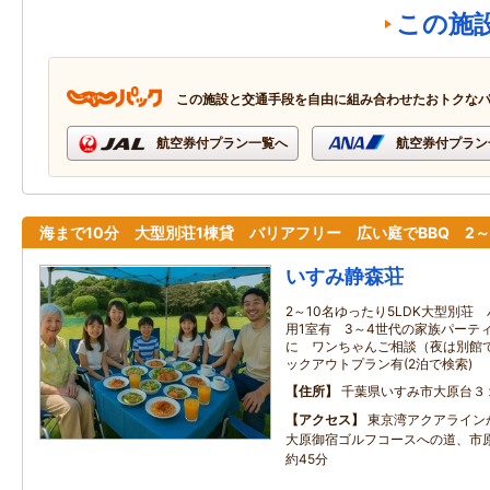
この施
この施設と交通手段を自由に組み合わせたおトクな
航空券付プラン一覧へ
航空券付プラン
海まで10分 大型別荘1棟貸 バリアフリー 広い庭でBBQ 2～
いすみ静森荘
2～10名ゆったり5LDK大型別荘
用1室有 3～4世代の家族パーテ
に ワンちゃんご相談（夜は別館で
ックアウトプラン有(2泊で検索)
住所
千葉県いすみ市大原台３
アクセス
東京湾アクアライン
大原御宿ゴルフコースへの道、市原
約45分