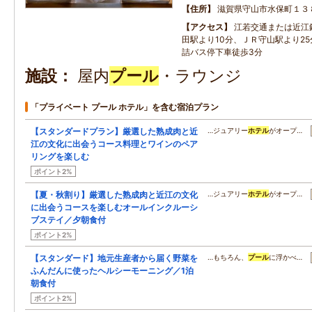
住所
滋賀県守山市水保町１３
アクセス
江若交通または近江
田駅より10分、ＪＲ守山駅より2
詰バス停下車徒歩3分
施設
屋内
プール
・ラウンジ
「プライベート プール ホテル」を含む宿泊プラン
【スタンダードプラン】厳選した熟成肉と近
…ジュアリー
ホテル
がオープ…
江の文化に出会うコース料理とワインのペア
リングを楽しむ
ポイント2%
【夏・秋割り】厳選した熟成肉と近江の文化
…ジュアリー
ホテル
がオープ…
に出会うコースを楽しむオールインクルーシ
ブステイ／夕朝食付
ポイント2%
【スタンダード】地元生産者から届く野菜を
…もちろん、
プール
に浮かべ…
ふんだんに使ったヘルシーモーニング／1泊
朝食付
ポイント2%