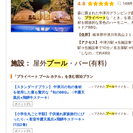
4.8
148件
森に囲まれた中津川グランピング森
ら、
プライベート
な「とき」を過
材を開放的な景色のハーモニー。
トドアBBQ』
住所
岐阜県中津川市高山２１
アクセス
中津川駅→当施設車
駅→当施設車で10分／名古屋駅→
「しなの」で約48分
施設
屋外
プール
・バー(有料)
「プライベート プール ホテル」を含む宿泊プラン
【スタンダードプラン】 中津川の旬の食材
…ップされた
プール
サイドを…
を使用した最も贅沢な『旬のBBQ』〈半露天
風呂×飛騨牛ステーキ〉
ポイント2%
【小学生丸ごと半額】子供連れ家族旅行にぴ
…ップされた
プール
サイドを…
ったり♪＜客室半露天風呂×飛騨牛ステーキ＞
(1泊2食)
ポイント2%