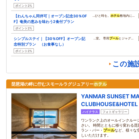
ポイント2%
【わんちゃん同伴可｜オープン記念30％OF
…ひと時を。
ホテル
敷地内に…
F】奄美の恵みを味わう2食付プラン
ポイント2%
シンプルステイ｜【30％OFF】オープン記
…室。 専用
プール
とジャグ…
念特別プラン （お食事なし）
ポイント2%
この施
琵琶湖の畔に佇むスモールラグジュアリー
ホテル
YANMAR SUNSET MA
CLUBHOUSE&HOTEL
ハイクラス
フォトギャラリー
ワンランク上のオールインクルー
さい。 時間とともに移り変わる琵
ラン・バー・
プール
など、様々な
しいただけます。