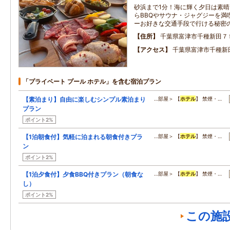
砂浜まで1分！海に輝く夕日は素晴
らBBQやサウナ・ジャグジーを満
ーお好きな交通手段で行ける秘密
住所
千葉県富津市千種新田７
アクセス
千葉県富津市千種新田7
「プライベート プール ホテル」を含む宿泊プラン
【素泊まり】自由に楽しむシンプル素泊まり
…部屋＞ 【
ホテル
】 禁煙・…
プラン
ポイント2%
【1泊朝食付】気軽に泊まれる朝食付きプラ
…部屋＞ 【
ホテル
】 禁煙・…
ン
ポイント2%
【1泊夕食付】夕食BBQ付きプラン（朝食な
…部屋＞ 【
ホテル
】 禁煙・…
し）
ポイント2%
この施