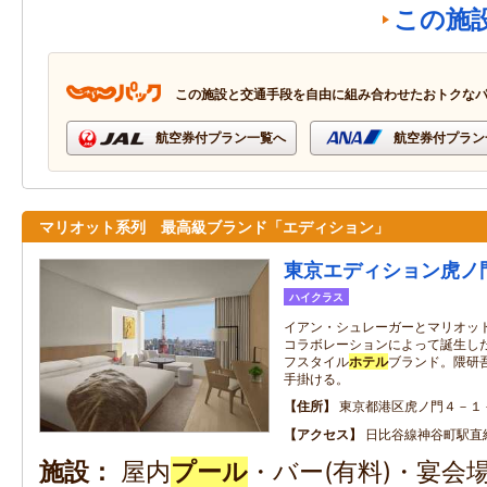
この施
この施設と交通手段を自由に組み合わせたおトクな
航空券付プラン一覧へ
航空券付プラン
マリオット系列 最高級ブランド「エディション」
東京エディション虎ノ
ハイクラス
イアン・シュレーガーとマリオッ
コラボレーションによって誕生し
フスタイル
ホテル
ブランド。隈研
手掛ける。
住所
東京都港区虎ノ門４－１
アクセス
日比谷線神谷町駅直
施設
屋内
プール
・バー(有料)・宴会