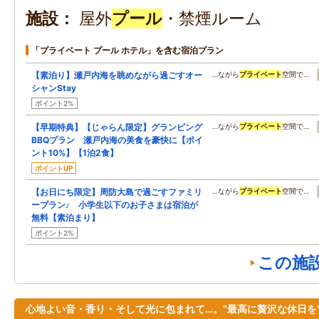
施設
屋外
プール
・禁煙ルーム
「プライベート プール ホテル」を含む宿泊プラン
【素泊り】瀬戸内海を眺めながら過ごすオー
…ながら
プライベート
空間で…
シャンStay
ポイント2%
【早期特典】【じゃらん限定】グランピング
…ながら
プライベート
空間で…
BBQプラン 瀬戸内海の美食を豪快に【ポイ
ント10%】【1泊2食】
ポイントUP
【お日にち限定】周防大島で過ごすファミリ
…ながら
プライベート
空間で…
ープラン♪ 小学生以下のお子さまは宿泊が
無料【素泊まり】
ポイント2%
この施
心地よい音・香り・そして光に包まれて…。“最高に贅沢な休日を