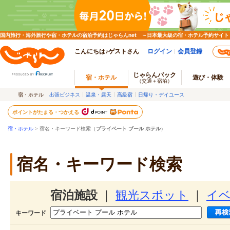
国内旅行・海外旅行や宿・ホテルの宿泊予約はじゃらんnet ～日本最大級の宿・ホテル予約サイト
こんにちは♪ゲストさん
ログイン
会員登録
じゃらんパック
宿・ホテル
遊び・体験
（交通＋宿泊）
宿・ホテル
出張ビジネス
温泉・露天
高級宿
日帰り・デイユース
ポイントがたまる・つかえる
宿・ホテル
> 宿名・キーワード検索（
プライベート プール ホテル
）
宿名・キーワード検索
宿泊施設
｜
観光スポット
｜
イ
キーワード