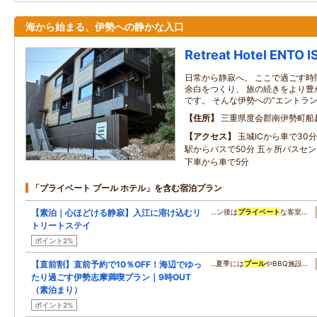
海から始まる、伊勢への静かな入口
Retreat Hotel ENTO 
日常から静寂へ。 ここで過ごす時
余白をつくり、 旅の続きをより豊
です。 そんな伊勢への“エントラ
住所
三重県度会郡南伊勢町船越
アクセス
玉城ICから車で30
駅からバスで50分 五ヶ所バスセ
下車から車で5分
「プライベート プール ホテル」を含む宿泊プラン
【素泊｜心ほどける静寂】入江に溶け込むリ
…ン後は
プライベート
な客室…
トリートステイ
ポイント2%
【直前割】直前予約で10％OFF！海辺でゆっ
…夏季には
プール
やBBQ施設…
たり過ごす伊勢志摩満喫プラン｜9時OUT
（素泊まり）
ポイント2%