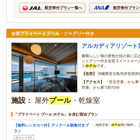
航空券付プラン一覧へ
航空券付プラン
全室
プライベート
プール
・ジャグジー付き
アルカディアリゾート
素晴らしい海の景色が目の前に広
ジャグジー付き全室スイートルー
ト
ホテル
です。
住所
沖縄県宮古島市伊良部伊
アクセス
「宮古空港」から車
空港」から車で約10分
施設
屋外
プール
・乾燥室
「プライベート プール ホテル」を含む宿泊プラン
【無料レンタカー付】ディナー＆朝食付きプ
…地島空港～
ホテル
間の無料…
ラン
ポイント2%