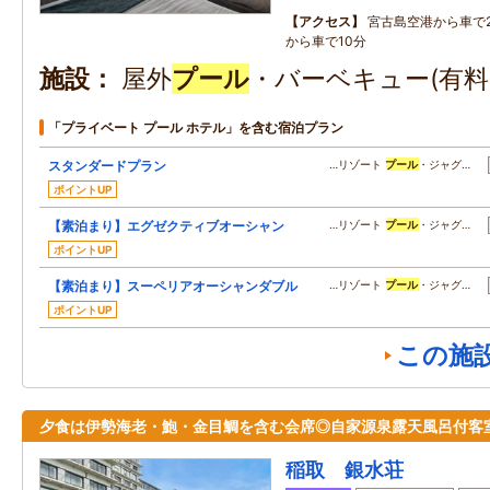
アクセス
宮古島空港から車で
から車で10分
施設
屋外
プール
・バーベキュー(有料
「プライベート プール ホテル」を含む宿泊プラン
スタンダードプラン
…リゾート
プール
・ジャグ…
ポイントUP
【素泊まり】エグゼクティブオーシャン
…リゾート
プール
・ジャグ…
ポイントUP
【素泊まり】スーペリアオーシャンダブル
…リゾート
プール
・ジャグ…
ポイントUP
この施
夕食は伊勢海老・鮑・金目鯛を含む会席◎自家源泉露天風呂付客
稲取 銀水荘