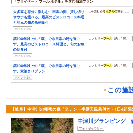
「プライベート プール ホテル」を含む宿泊プラン
大多喜を存分に楽しむ「田園の間」貸し切り
…を楽しめる
ホテル
空間をつ…
サウナも選べる。最高のビストロコース料理
と地元の旬の魚朝食付
ポイント2%
築100年以上の「蔵」で非日常の時を過ご
…ァミリー
プール
（内寸110…
す。最高のビストロコース料理と、旬のお魚
の朝食付
ポイント2%
築100年以上の「蔵」で非日常の時を過ご
…ァミリー
プール
（内寸110…
す。素泊まりプラン
ポイント2%
この施
【岐阜】中津川の秘密の森「全テント半露天風呂付き・1日4組限
中津川グランピング 
フォトギャラリー