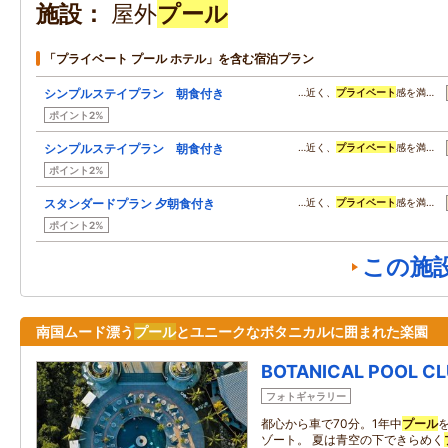
施設
屋外
プール
「プライベート プール ホテル」を含む宿泊プラン
シンプルステイプラン 朝食付き
…近く、
プライベート
感を満…
ポイント2%
シンプルステイプラン 朝食付き
…近く、
プライベート
感を満…
ポイント2%
スタンダードプラン 夕朝食付き
…近く、
プライベート
感を満…
ポイント2%
この施
南国ムード漂う
プール
とユニークなボタニカルに囲まれた楽園
BOTANICAL POOL C
フォトギャラリー
都心から車で70分。1年中
プール
ゾート。 夏は青空の下できらめく