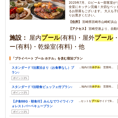
2025年7月、ロビー＆一部客室が
全室にキッチン完備！大切なペッ
るお部屋もございます。 大人も子
りお寛ぎください。
住所
宮崎県宮崎市山崎町浜山
アクセス
宮崎空港より、自動
施設
屋内
プール
(有料)・屋外
プール
ー(有料)・乾燥室(有料)・他
「プライベート プール ホテル」を含む宿泊プラン
スタンダード 1泊素泊まり（お食事なし）プ
…地内の別
ホテル
） 営業時…
ラン♪
ポイント2%
スタンダード 1泊朝食ビュッフェ付プラン♪
…地内の別
ホテル
） 営業時…
ポイント2%
【夕食BBQ・朝食付】みんなでワイワイ♪フ
…セットを
プール
サイドでB…
ォレストバーベキュープラン
ポイント2%