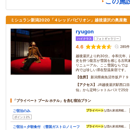
この施
ミシュラン新潟2020「４レッドパビリオン」越後湯沢の奥座敷
ryugon
ハイクラス
フォトギャラリー
4.6
285件
越後湯沢より約30分。令和元年
史を持つ龍言が雪国を感じる古民
リニューアル。ここ雪国ならでは
内では珍しい滞在型温泉宿です。
住所
新潟県南魚沼市坂戸７９
アクセス
JR越後湯沢駅西口目
仙」から定時シャトルバスで25分
「プライベート プール ホテル」を含む宿泊プラン
ご宿泊のみ.
プライベート
な隠れ家感満載…
ポイント2%
ご宿泊＋夕朝食付 （雪国ガストロノミーフ
プライベート
な隠れ家感満載…