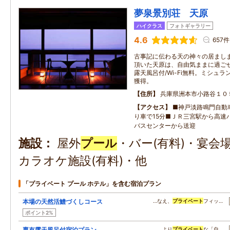
夢泉景別荘 天原
ハイクラス
フォトギャラリー
4.6
657件
古事記に伝わる天の神々の居まし
頂いた天原は、自由気ままに過ご
露天風呂付/Wi-Fi無料。ミシュ
獲得。
住所
兵庫県洲本市小路谷１０
アクセス
■神戸淡路鳴門自動
り車で15分■ＪＲ三宮駅から高速
バスセンターから送迎
施設
屋外
プール
・バー(有料)・宴会
カラオケ施設(有料)・他
「プライベート プール ホテル」を含む宿泊プラン
本場の天然活鱧づくしコース
…なえ、
プライベート
フィッ…
ポイント2%
専有露天風呂付宿泊プラン
…、より
プライベート
な「自…