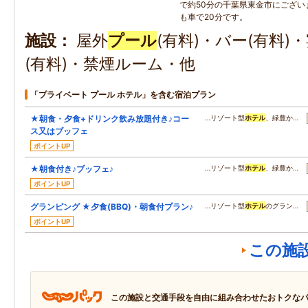
で約50分の千葉県東金市にござい
も車で20分です。
施設
屋外
プール
(有料)・バー(有料)
(有料)・禁煙ルーム・他
「プライベート プール ホテル」を含む宿泊プラン
★朝食・夕食+ドリンク飲み放題付き♪コー
…リゾート型
ホテル
、緑豊か…
ス又はブッフェ
ポイントUP
★朝食付き♪ブッフェ♪
…リゾート型
ホテル
、緑豊か…
ポイントUP
グランピング ★夕食(BBQ)・朝食付プラン♪
…リゾート型
ホテル
のグラン…
ポイントUP
この施
この施設と交通手段を自由に組み合わせたおトクな