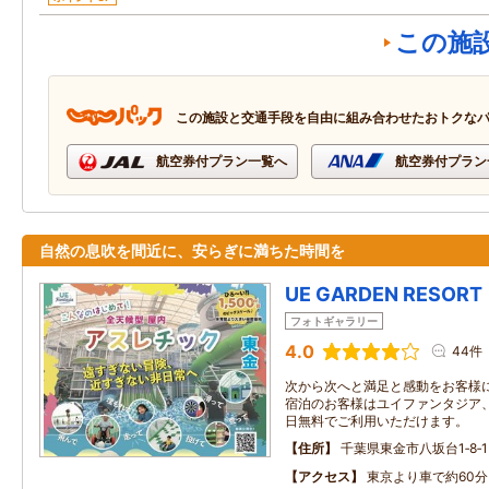
この施
この施設と交通手段を自由に組み合わせたおトクな
航空券付プラン一覧へ
航空券付プラン
自然の息吹を間近に、安らぎに満ちた時間を
UE GARDEN RESORT
フォトギャラリー
4.0
44件
次から次へと満足と感動をお客様に
宿泊のお客様はユイファンタジア
日無料でご利用いただけます。
住所
千葉県東金市八坂台1‐8‐1
アクセス
東京より車で約60