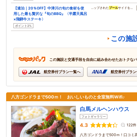
【連泊｜20％OFF】中津川の旬の食材を使
…ップされた
プール
サイドを…
用した最も贅沢な『旬のBBQ』〈半露天風呂
×飛騨牛ステーキ〉
ポイント2%
この施
この施設と交通手段を自由に組み合わせたおトクな
航空券付プラン一覧へ
航空券付プラン
八方ゴンドラまで500ｍ！ おいしいものと全室無料Wifi♪
白馬メルヘンハウス
フォトギャラリー
4.3
122件
八方ゴンドラまで500ｍ！口コミ