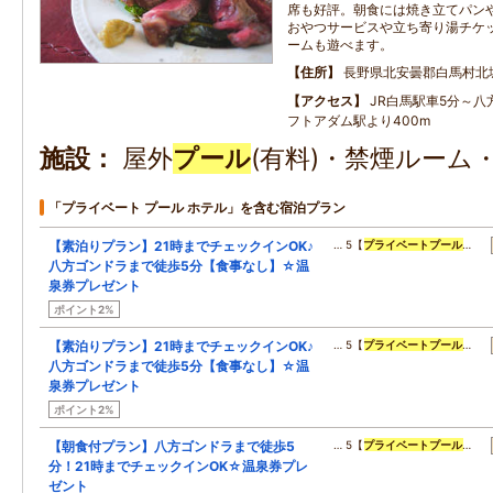
席も好評。朝食には焼き立てパン
おやつサービスや立ち寄り湯チケ
ームも遊べます。
住所
長野県北安曇郡白馬村北城
アクセス
JR白馬駅車5分～
フトアダム駅より400m
施設
屋外
プール
(有料)・禁煙ルーム
「プライベート プール ホテル」を含む宿泊プラン
【素泊りプラン】21時までチェックインOK♪
… 5【
プライベート
プール
…
八方ゴンドラまで徒歩5分【食事なし】☆温
泉券プレゼント
ポイント2%
【素泊りプラン】21時までチェックインOK♪
… 5【
プライベート
プール
…
八方ゴンドラまで徒歩5分【食事なし】☆温
泉券プレゼント
ポイント2%
【朝食付プラン】八方ゴンドラまで徒歩5
… 5【
プライベート
プール
…
分！21時までチェックインOK☆温泉券プレ
ゼント