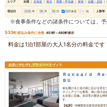
エリア
全国
｜
北海道
｜
東北
｜
関東・甲信越
｜
東海
｜
近畿・北陸
｜
年
月
日
日付未定
泊
宿泊日
人数等
※食事条件などの諸条件については、予
533
軒 絞込み条件に合致
451軒～480軒表示
料金は1泊1部屋の大人1名分の料金で
絶景に佇む佇む
プライベート
ヴィラ
Ｒｏｎｓａｒｄ Ｒｅ
ＢＵ
扉を開けると目の前に広がる宮古
グジュアリーな客室。海に溶け込
を全室に完備。非日常の贅沢な時
す。
住所
沖縄県宮古島市伊良部字