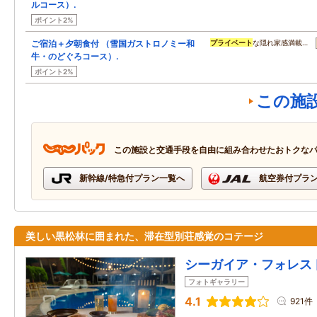
ルコース）.
ポイント2%
ご宿泊＋夕朝食付 （雪国ガストロノミー和
プライベート
な隠れ家感満載…
牛・のどぐろコース）.
ポイント2%
この施
この施設と交通手段を自由に組み合わせたおトクな
新幹線/特急付プラン一覧へ
航空券付プラ
美しい黒松林に囲まれた、滞在型別荘感覚のコテージ
シーガイア・フォレス
フォトギャラリー
4.1
921件