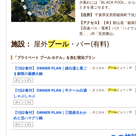
夕暮れには「BLACK POOL」
ときを過ごせます。
住所
千葉県安房郡鋸南町下佐久間
アクセス
【車】館山道「鋸南冨
【高速バス・電車】バス「ハイウ
里」、JR「安房勝山」
施設
屋外
プール
・バー(有料)
「プライベート プール ホテル」を含む宿泊プラン
【1泊2食付】 DINNER PLAN｜緑白湯と黒ご
…タニカル・
プール
ビュー｜1F
ま麻辣の薬膳火鍋
ポイント2%
【1泊2食付】 DINNER PLAN｜牛テール白湯
…タニカル・
プール
ビュー｜1F
しゃぶしゃぶ
ポイント2%
【1泊2食付】 DINNER PLAN｜三陸産生わか
…タニカル・
プール
ビュー｜1F
めと活ハマグリ鍋
ポイント2%