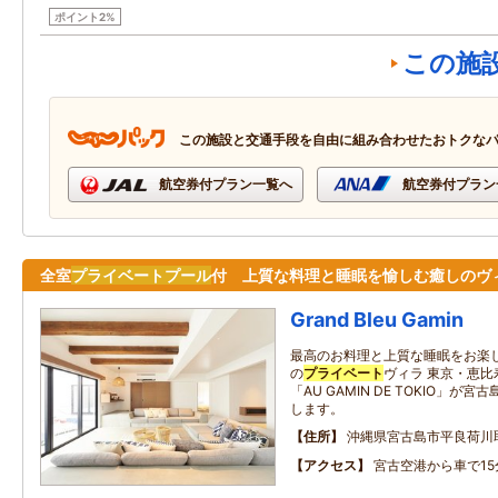
ポイント2%
この施
この施設と交通手段を自由に組み合わせたおトクな
航空券付プラン一覧へ
航空券付プラン
全室
プライベート
プール
付 上質な料理と睡眠を愉しむ癒しのヴ
Grand Bleu Gamin
最高のお料理と上質な睡眠をお楽し
の
プライベート
ヴィラ 東京・恵
「AU GAMIN DE TOKIO」
します。
住所
沖縄県宮古島市平良荷川
アクセス
宮古空港から車で15