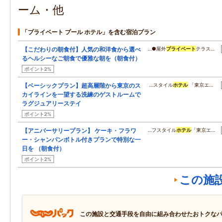
ーム・他
「プライベート プール ホテル」を含む宿泊プラン
【こだわりの朝食付】人気の和洋食から選べ
…●屋外
プライベート
テラス…
るヘルシーなご朝食で優雅な朝を（朝食付）
ポイント2%
【ベーシックプラン】超高層階から東京のス
…スタイル
ホテル
「東京エ…
カイラインを一望する洗練のゲストルームで
ラグジュアリーステイ
ポイント2%
【アニバーサリープラン】 ケーキ・フラワ
…フスタイル
ホテル
「東京エ…
ー・シャンパンボトル付きプランで特別な一
日を （朝食付）
ポイント2%
この施
この施設と交通手段を自由に組み合わせたおトクな