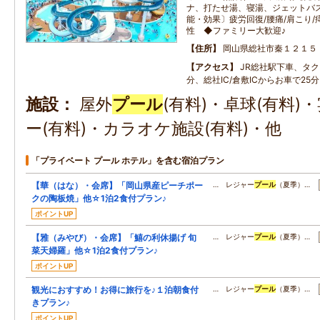
ナ、打たせ湯、寝湯、ジェットバ
能・効果〕疲労回復/腰痛/肩こり/
性 ◆ファミリー大歓迎♪
住所
岡山県総社市秦１２１５
アクセス
JR総社駅下車、タク
分、総社IC/倉敷ICからお車で25分
施設
屋外
プール
(有料)・卓球(有料)
ー(有料)・カラオケ施設(有料)・他
「プライベート プール ホテル」を含む宿泊プラン
【華（はな）・会席】「岡山県産ピーチポー
… レジャー
プール
（夏季）…
クの陶板焼」他☆1泊2食付プラン♪
ポイントUP
【雅（みやび）・会席】「鱚の利休揚げ 旬
… レジャー
プール
（夏季）…
菜天婦羅」他☆1泊2食付プラン♪
ポイントUP
観光におすすめ！お得に旅行を♪１泊朝食付
… レジャー
プール
（夏季）…
きプラン♪
ポイントUP