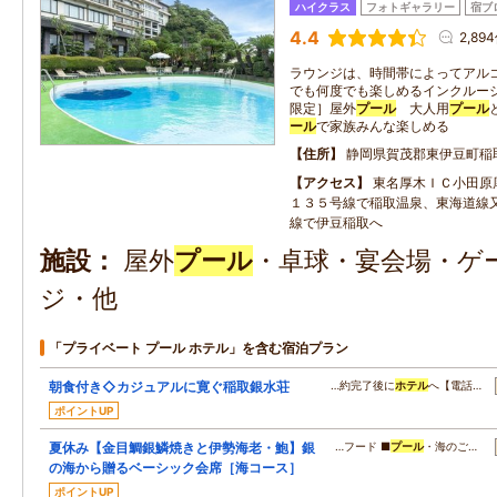
ハイクラス
フォトギャラリー
宿ブ
4.4
2,89
ラウンジは、時間帯によってアルコ
でも何度でも楽しめるインクルーシ
限定］屋外
プール
大人用
プール
ール
で家族みんな楽しめる
住所
静岡県賀茂郡東伊豆町稲
アクセス
東名厚木ＩＣ小田原
１３５号線で稲取温泉、東海道線
線で伊豆稲取へ
施設
屋外
プール
・卓球・宴会場・ゲー
ジ・他
「プライベート プール ホテル」を含む宿泊プラン
朝食付き◇カジュアルに寛ぐ稲取銀水荘
…約完了後に
ホテル
へ【電話…
ポイントUP
夏休み【金目鯛銀鱗焼きと伊勢海老・鮑】銀
…フード ■
プール
・海のご…
の海から贈るベーシック会席［海コース］
ポイントUP