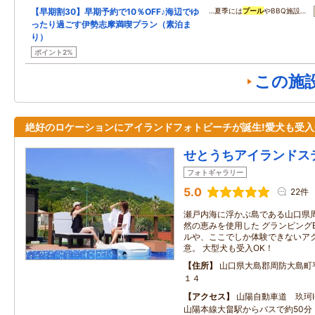
【早期割30】早期予約で10％OFF♪海辺でゆ
…夏季には
プール
やBBQ施設…
ったり過ごす伊勢志摩満喫プラン（素泊ま
り）
ポイント2%
この施
絶好のロケーションにアイランドフォトビーチが誕生!愛犬も受入
せとうちアイランドス
フォトギャラリー
5.0
22件
瀬戸内海に浮かぶ島である山口県周
然の恵みを使用した グランピングB
ルや、ここでしか体験できないア
意。 大型犬も受入OK！
住所
山口県大島郡周防大島町
１４
アクセス
山陽自動車道 玖珂I
山陽本線大畠駅からバスで約50分