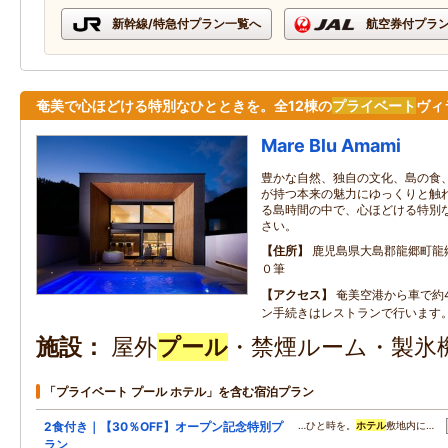
新幹線/特急付プラン一覧へ
航空券付プラ
奄美で心ほどける特別なひとときを。全12棟の
プライベート
ヴィ
Mare Blu Amami
豊かな自然、独自の文化、島の食
が持つ本来の魅力にゆっくりと触
る島時間の中で、心ほどける特別
さい。
住所
鹿児島県大島郡龍郷町龍
０筆
アクセス
奄美空港から車で約
ン手続きはレストランで行います
施設
屋外
プール
・禁煙ルーム・製氷
「プライベート プール ホテル」を含む宿泊プラン
2食付き｜【30％OFF】オープン記念特別プ
…ひと時を。
ホテル
敷地内に…
ラン