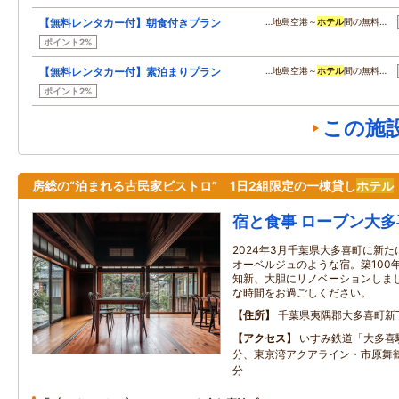
【無料レンタカー付】朝食付きプラン
…地島空港～
ホテル
間の無料…
ポイント2%
【無料レンタカー付】素泊まりプラン
…地島空港～
ホテル
間の無料…
ポイント2%
この施
房総の“泊まれる古民家ビストロ” 1日2組限定の一棟貸し
ホテル
宿と食事 ローブン大多
2024年3月千葉県大多喜町に新た
オーベルジュのような宿。築100
知新、大胆にリノベーションしま
な時間をお過ごしください。
住所
千葉県夷隅郡大多喜町新
アクセス
いすみ鉄道「大多喜
分、東京湾アクアライン・市原舞
分