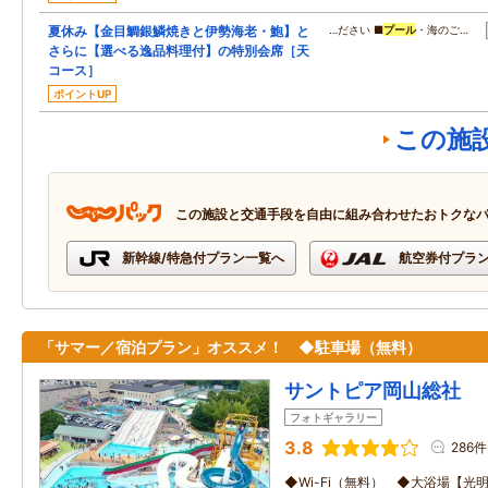
夏休み【金目鯛銀鱗焼きと伊勢海老・鮑】と
…ださい ■
プール
・海のご…
さらに【選べる逸品料理付】の特別会席［天
コース］
ポイントUP
この施
この施設と交通手段を自由に組み合わせたおトクな
新幹線/特急付プラン一覧へ
航空券付プラ
「サマー／宿泊プラン」オススメ！ ◆駐車場（無料）
サントピア岡山総社
フォトギャラリー
3.8
286件
◆Wi-Fi（無料） ◆大浴場【