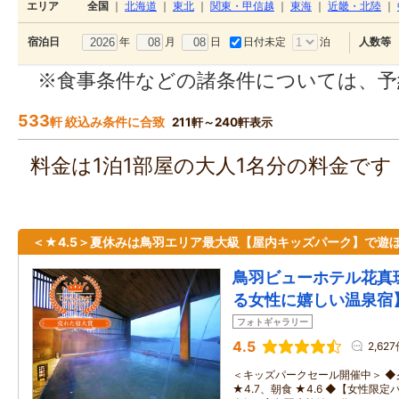
エリア
全国
｜
北海道
｜
東北
｜
関東・甲信越
｜
東海
｜
近畿・北陸
｜
年
月
日
日付未定
泊
宿泊日
人数等
※食事条件などの諸条件については、予
533
軒 絞込み条件に合致
211軒～240軒表示
料金は1泊1部屋の大人1名分の料金で
＜★4.5＞夏休みは鳥羽エリア最大級【屋内キッズパーク】で遊
鳥羽ビューホテル花真
る女性に嬉しい温泉宿
フォトギャラリー
4.5
2,62
＜キッズパークセール開催中＞ 
★4.7、朝食 ★4.6 ◆【女性