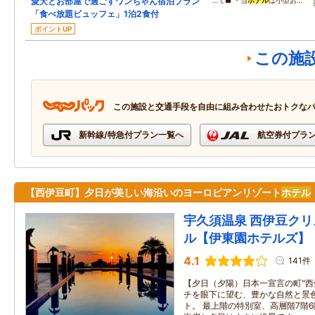
愛犬とお部屋で過ごすワンちゃん宿泊プラン
…て■ ・当
ホテル
は小型お…
「食べ放題ビュッフェ」1泊2食付
ポイントUP
この施
この施設と交通手段を自由に組み合わせたおトクな
新幹線/特急付プラン一覧へ
航空券付プラ
【西伊豆町】夕日が美しい海沿いのヨーロピアンリゾート
ホテル
宇久須温泉 西伊豆ク
ル【伊東園ホテルズ】
4.1
141件
【夕日（夕陽）日本一宣言の町"西
チを眼下に望む、豊かな自然と景
ト。 最上階の特別室、高層階7階