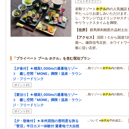
フォトギャラリー
岩鞍リゾート
ホテル
内の人気施設 
中たっぷりお楽しみいただけます
し、ラウンジではドリンクやスナ
やリラックスタイムを満喫。
住所
群馬県利根郡片品村土出
アクセス
沼田ＩＣから国道12
面へ。鎌田信号左折、ホワイトワ
板に従い左折。
「プライベート プール ホテル」を含む宿泊プラン
【夕食付】★標高1,000mの避暑地リゾー
…鞍リゾート
ホテル
内の館内…
ト 癒し空間「MONE」満喫！温泉・ラウン
ジ・フリードリンク
ポイント2%
【素泊り】★標高1,000mの避暑地リゾー
…鞍リゾート
ホテル
内の館内…
ト 癒し空間「MONE」満喫！温泉・ラウン
ジ・フリードリンク
ポイント2%
【夕・朝食付】★本州屈指の透明度を誇る
…ついて ※
ホテル
予約成立…
「菅沼」半日カヌー体験付 避暑地で大自然