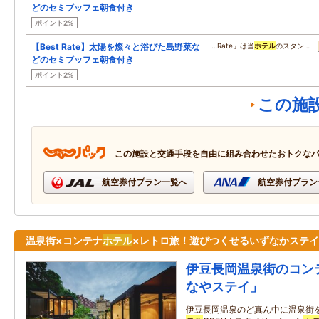
どのセミブッフェ朝食付き
ポイント2%
【Best Rate】太陽を燦々と浴びた島野菜な
…Rate」は当
ホテル
のスタン…
どのセミブッフェ朝食付き
ポイント2%
この施
この施設と交通手段を自由に組み合わせたおトクな
航空券付プラン一覧へ
航空券付プラン
温泉街×コンテナ
ホテル
×レトロ旅！遊びつくせるいずなかステイ
伊豆長岡温泉街のコン
なやステイ」
伊豆長岡温泉のど真ん中に温泉街