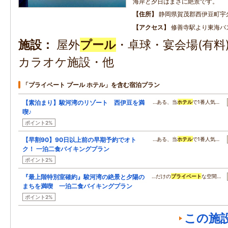
海岸と夕日はまさに絶景です。
住所
静岡県賀茂郡西伊豆町宇
アクセス
修善寺駅より東海バ
施設
屋外
プール
・卓球・宴会場(有料
カラオケ施設・他
「プライベート プール ホテル」を含む宿泊プラン
【素泊まり】駿河湾のリゾート 西伊豆を満
…ある、当
ホテル
で1番人気…
喫♪
ポイント2%
【早割90】90日以上前の早期予約でオト
…ある、当
ホテル
で1番人気…
ク！ 一泊二食バイキングプラン
ポイント2%
『最上階特別室確約』駿河湾の絶景と夕陽の
…だけの
プライベート
な空間…
まちを満喫 一泊二食バイキングプラン
ポイント2%
この施