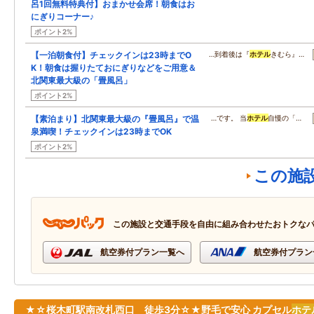
呂1回無料特典付】おまかせ会席！朝食はお
にぎりコーナー♪
ポイント2%
【一泊朝食付】チェックインは23時までO
…到着後は『
ホテル
きむら』…
K！朝食は握りたておにぎりなどをご用意＆
北関東最大級の「畳風呂」
ポイント2%
【素泊まり】北関東最大級の『畳風呂』で温
…です。 当
ホテル
自慢の「…
泉満喫！チェックインは23時までOK
ポイント2%
この施
この施設と交通手段を自由に組み合わせたおトクな
航空券付プラン一覧へ
航空券付プラン
★☆桜木町駅南改札西口 徒歩3分☆★野毛で安心 カプセル
ホテ