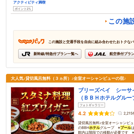
アクティビティ満喫
ポイント2%
この施
この施設と交通手段を自由に組み合わせたおトクな
新幹線/特急付プラン一覧へ
航空券付プラ
大人気♪貸切風呂無料（３ヵ所）♪全室オーシャンビューの宿♪
ブリーズベイ シーサ
（ＢＢＨホテルグルー
フォトギャラリー
4.2
2,215
貸切風呂無料♪全室オーシャンビュ
のBBH
ホテル
グループ ※
プール
館内は階段での移動が必要です ※2