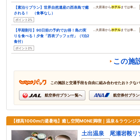
【素泊りプラン】世界自然遺産の西表島で癒
…大原港から
ホテル
までは車…
される！ （食事なし）
ポイント2%
【早期割引】90日前の予約でお得！島の実
…大原港から
ホテル
までは車…
りを食べる！夕食「西表ブッフェ付」（1泊2
食付）
ポイント2%
この施
この施設と交通手段を自由に組み合わせたおトクな
航空券付プラン一覧へ
航空券付プラン
【標高1000mの避暑地】癒し空間MONE満喫｜温泉＆ラウンジ
土出温泉 尾瀬岩鞍リ