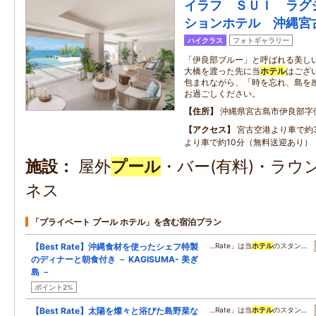
イラフ ＳＵＩ ラグ
ションホテル 沖縄宮
ハイクラス
フォトギャラリー
「伊良部ブルー」と呼ばれる美し
大橋を渡った先に当
ホテル
はござ
包まれながら、「時を忘れ、島を
お過ごしください。
住所
沖縄県宮古島市伊良部字
アクセス
宮古空港より車で約
より車で約10分（無料送迎あり）
施設
屋外
プール
・バー(有料)・ラ
ネス
「プライベート プール ホテル」を含む宿泊プラン
【Best Rate】沖縄食材を使ったシェフ特製
…Rate」は当
ホテル
のスタン…
のディナーと朝食付き － KAGISUMA- 美ぎ
島 －
ポイント2%
【Best Rate】太陽を燦々と浴びた島野菜な
…Rate」は当
ホテル
のスタン…