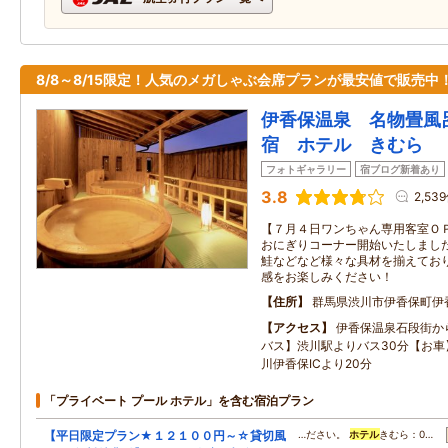
8/8～8/15限定！人気のメガしゃぶ会席プランが最安値で販売中
伊香保温泉 名物畳風
宿 ホテル きむら
フォトギャラリー
宿ブログ新着あり
3.8
2,53
【７月４日ワンちゃん専用客室ＯＰ
おにぎりコーナー開始いたしました
鮭などなど様々な具材を揃えており
感をお楽しみください！
住所
群馬県渋川市伊香保町伊
アクセス
伊香保温泉石段街か
バス】渋川駅よりバス30分【お車
川伊香保ICより20分
「プライベート プール ホテル」を含む宿泊プラン
【平日限定プラン★１２１００円～☆貸切風
…ださい。
ホテル
きむら：0…