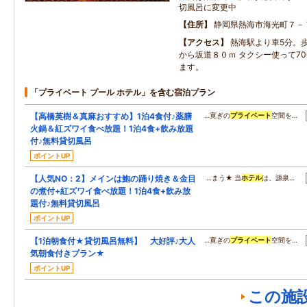
切風呂に変更中
住所
静岡県熱海市海光町７－
アクセス
熱海駅より車5分。歩
から坂道８０ｍ タクシー使って7
ます。
「プライベート プール ホテル」を含む宿泊プラン
【高橋英樹＆真麻おすすめ】1泊4食付♪薬膳
…寛ぎの
プライベート
空間を…
火鍋＆紅ズワイ食べ放題！1泊4食+飲み放題
付♪無料貸切風呂
ポイントUP
【人気NO：2】メインは鮑の踊り焼き＆金目
…まう★ 当
ホテル
は、源泉…
の煮付+紅ズワイ食べ放題！1泊4食+飲み放
題付♪無料貸切風呂
ポイントUP
【1泊朝食付★貸切風呂無料】 大好評♪大人
…寛ぎの
プライベート
空間を…
気朝食付きプラン★
ポイントUP
この施