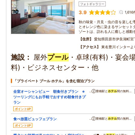
フォトギャラリー
3.9
1,616
秋の味覚・月見・虫の音を楽しむ季
とオレンジ色に染まるサンセットタ
ゾートは、訪れる人に癒しと感動
住所
愛知県田原市伊良湖町宮
アクセス
東名豊川インターよ
施設
屋外
プール
・卓球(有料)・宴会
料)・ビジネスセンター・他
「プライベート プール ホテル」を含む宿泊プラン
全室オーシャンビュー 朝食付きプラン ※
…②豊橋駅と
ホテル
間の無料…
ツーリングにもお手軽でおすすめ朝食付きプ
ラン
ポイントUP
食べ放題ビュッフェプラン
…②豊橋駅と
ホテル
間の無料…
ポイントUP