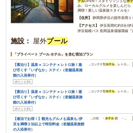
テル
OPEN！スタイリッシュな
ホ
み、ローカルグルメを楽しんだら
満喫！新しい温泉旅スタイルを♪
住所
静岡県伊豆の国市長岡１
アクセス
伊豆長岡IC約5分/
伊豆箱根バス 長岡温泉場循環線「
施設
屋外
プール
「プライベート プール ホテル」を含む宿泊プラン
【素泊り】温泉 × コンテナ × レトロ旅！遊
…コンテナ型
ホテル
。レトロ…
び尽くす「いずなか」ステイ♪（老舗温泉旅
館の入浴券付）
ポイント2%
【素泊り】温泉 × コンテナ × レトロ旅！遊
…コンテナ型
ホテル
。レトロ…
び尽くす「いずなか」ステイ♪（老舗温泉旅
館の入浴券付）
ポイント2%
【連泊でお得！】観光もグルメも温泉も♪伊
…の坊 -
ホテル
茜 - …
豆を満喫２泊以上で特別料金（老舗温泉旅館
の入浴券付）