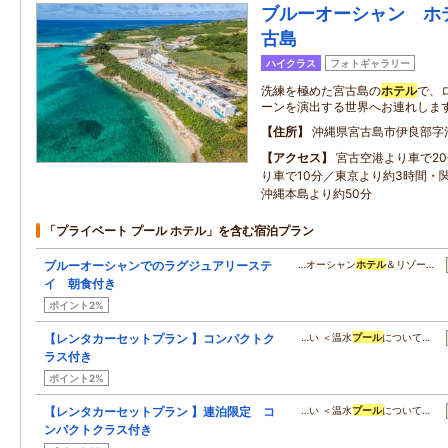
ブルーオーシャン ホ
古島
ハイクラス
フォトギャラリー
洗練を極めた宮古島の
ホテル
で、
ーンを演出する世界へお連れしま
住所
沖縄県宮古島市伊良部字
アクセス
宮古空港より車で2
り車で10分／東京より約3時間・
沖縄本島より約50分
「プライベート プール ホテル」を含む宿泊プラン
ブルーオーシャンでのラグジュアリーステ
…オーシャン
ホテル
＆リゾー…
イ 朝食付き
ポイント2%
【レンタカーセットプラン 】コンパクトク
…い ＜温水
プール
について…
ラス付き
ポイント2%
【レンタカーセットプラン 】連泊限定 コ
…い ＜温水
プール
について…
ンパクトクラス付き