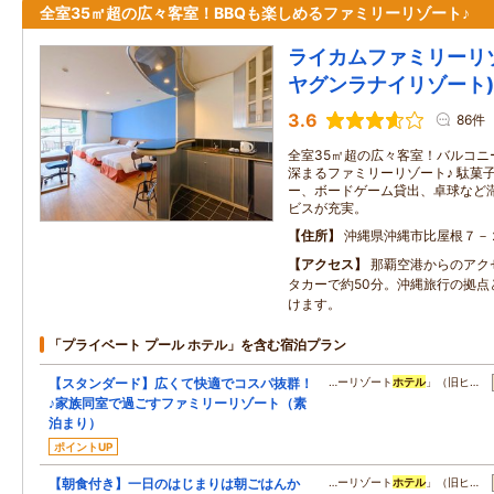
全室35㎡超の広々客室！BBQも楽しめるファミリーリゾート♪
ライカムファミリーリ
ヤグンラナイリゾート)
3.6
86件
全室35㎡超の広々客室！バルコニ
深まるファミリーリゾート♪ 駄菓
ー、ボードゲーム貸出、卓球など
ビスが充実。
住所
沖縄県沖縄市比屋根７－
アクセス
那覇空港からのアク
タカーで約50分。沖縄旅行の拠点
けます。
「プライベート プール ホテル」を含む宿泊プラン
【スタンダード】広くて快適でコスパ抜群！
…ーリゾート
ホテル
」（旧ヒ…
♪家族同室で過ごすファミリーリゾート（素
泊まり）
ポイントUP
【朝食付き】一日のはじまりは朝ごはんか
…ーリゾート
ホテル
」（旧ヒ…