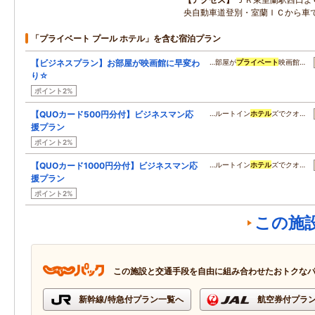
央自動車道登別・室蘭ＩＣから車
「プライベート プール ホテル」を含む宿泊プラン
【ビジネスプラン】お部屋が映画館に早変わ
…部屋が
プライベート
映画館…
り☆
ポイント2%
【QUOカード500円分付】ビジネスマン応
…ルートイン
ホテル
ズでクオ…
援プラン
ポイント2%
【QUOカード1000円分付】ビジネスマン応
…ルートイン
ホテル
ズでクオ…
援プラン
ポイント2%
この施
この施設と交通手段を自由に組み合わせたおトクな
新幹線/特急付プラン一覧へ
航空券付プラ