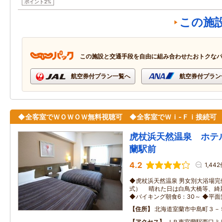
ポイント2%
この施
この施設と交通手段を自由に組み合わせたおトクな
航空券付プラン一覧へ
航空券付プラン
◆全客室でＷＯＷＯＷ無料視聴可 ◆全客室でＷｉ-Ｆｉ接続可
虎杖浜天然温泉 ホテ
蘭駅前
4.2
1,44
◆虎杖浜天然温泉 男女別大浴場完
式） 晴れた日は白鳥大橋等、綺
◆バイキング朝食6：30～ ◆平面
住所
北海道室蘭市中島町３－
アクセス
ＪＲ東室蘭駅西口