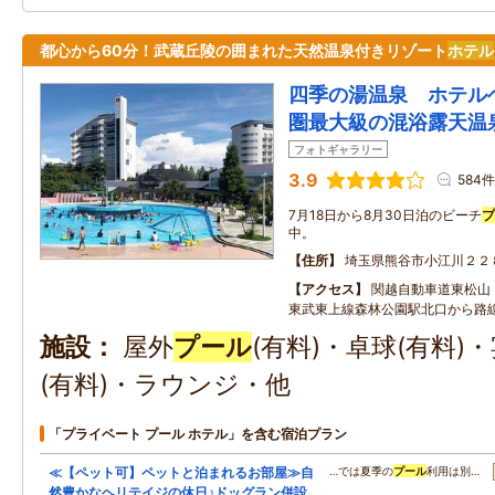
都心から60分！武蔵丘陵の囲まれた天然温泉付きリゾート
ホテル
四季の湯温泉 ホテル
圏最大級の混浴露天温
フォトギャラリー
3.9
584件
7月18日から8月30日泊のビーチ
プ
中。
住所
埼玉県熊谷市小江川２２
アクセス
関越自動車道東松山
東武東上線森林公園駅北口から路線
施設
屋外
プール
(有料)・卓球(有料)
(有料)・ラウンジ・他
「プライベート プール ホテル」を含む宿泊プラン
≪【ペット可】ペットと泊まれるお部屋≫自
…では夏季の
プール
利用は別…
然豊かなヘリテイジの休日♪ドッグラン併設