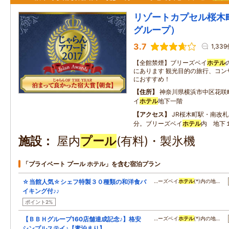
リゾートカプセル桜木
グループ）
3.7
1,33
【全館禁煙】ブリーズベイ
ホテル
にあります 観光目的の旅行、コン
におすすめ！
住所
神奈川県横浜市中区花咲
イ
ホテル
地下一階
アクセス
JR桜木町駅・南改
分。ブリーズベイ
ホテル
内 地下
施設
屋内
プール
(有料)・製氷機
「プライベート プール ホテル」を含む宿泊プラン
☆当館人気☆シェフ特製３０種類の和洋食バ
…ーズベイ
ホテル
(*)内の地…
イキング付♪♪
ポイント2%
【ＢＢＨグループ160店舗達成記念♪】格安
…ーズベイ
ホテル
(*)内の地…
シンプルステイ♪【素泊まり】