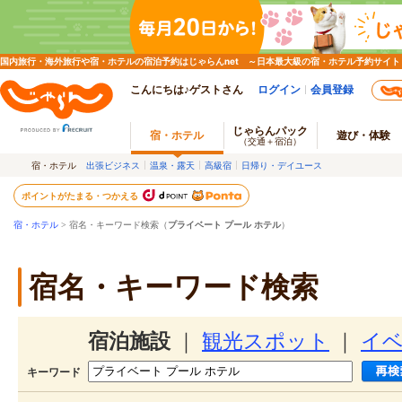
国内旅行・海外旅行や宿・ホテルの宿泊予約はじゃらんnet ～日本最大級の宿・ホテル予約サイト
こんにちは♪ゲストさん
ログイン
会員登録
じゃらんパック
宿・ホテル
遊び・体験
（交通＋宿泊）
宿・ホテル
出張ビジネス
温泉・露天
高級宿
日帰り・デイユース
ポイントがたまる・つかえる
宿・ホテル
> 宿名・キーワード検索（
プライベート プール ホテル
）
宿名・キーワード検索
宿泊施設
｜
観光スポット
｜
イ
キーワード