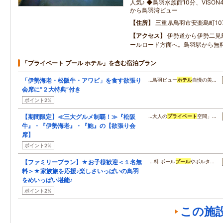
人気♪ ◆鳥羽水族館10分、VISO
から鳥羽湾ビュー
住所
三重県鳥羽市安楽島町107
アクセス
伊勢道から伊勢二見
ールロード方面へ。鳥羽駅から無
「プライベート プール ホテル」を含む宿泊プラン
「伊勢海老・松阪牛・アワビ」を食す欲張り
…鳥羽ビュー
ホテル
自慢の美…
会席に“２大特典”付き
ポイント2%
【期間限定】≪三大グルメ制覇！≫『松阪
…大人の
プライベート
空間」…
牛』・『伊勢海老』・『鮑』の【欲張り会
席】
ポイント2%
【ファミリープラン】★お子様歓迎＜１名無
…料 ボール
プール
やボルタ…
料＞★家族旅を応援♪楽しさいっぱいの鳥羽
をめいっぱい堪能♪
ポイント2%
この施