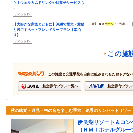
ら！ウェルカムドリンクや駄菓子サービスも
♪
ポイント2%
【大好きな家族とともに】沖縄で愛犬・愛猫
…時】 ★当
ホテル
にご到着…
と過ごすペットフレンドリープラン【素泊
り】
ポイント2%
この施
この施設と交通手段を自由に組み合わせたおトクな
航空券付プラン一覧へ
航空券付プラン
秋の味覚・月見・虫の音を楽しむ季節、絶景のサンセットリゾー
伊良湖リゾート＆コン
（ＨＭＩホテルグルー