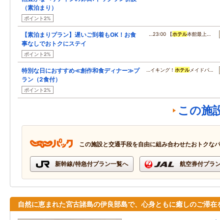
（素泊まり）
ポイント2%
【素泊まりプラン】遅いご到着もOK！お食
…23:00 【
ホテル
本館最上…
事なしでおトクにステイ
ポイント2%
特別な日におすすめ≪創作和食ディナー≫プ
…イキング！
ホテル
メイドパ…
ラン（2食付）
ポイント2%
この施
この施設と交通手段を自由に組み合わせたおトクな
新幹線/特急付プラン一覧へ
航空券付プラ
自然に恵まれた宮古諸島の伊良部島で、心身ともに癒しのご滞在