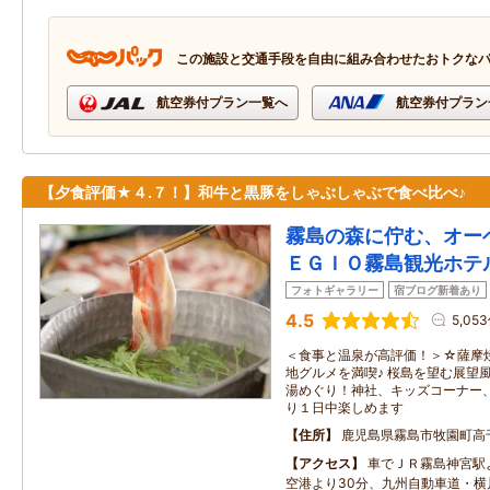
この施設と交通手段を自由に組み合わせたおトクな
航空券付プラン一覧へ
航空券付プラン
【夕食評価★４.７！】和牛と黒豚をしゃぶしゃぶで食べ比べ♪
霧島の森に佇む、オー
ＥＧＩＯ霧島観光ホテ
フォトギャラリー
宿ブログ新着あり
4.5
5,05
＜食事と温泉が高評価！＞☆薩摩
地グルメを満喫♪ 桜島を望む展望
湯めぐり！神社、キッズコーナー
り１日中楽しめます
住所
鹿児島県霧島市牧園町高
アクセス
車でＪＲ霧島神宮駅
空港より30分、九州自動車道・横川