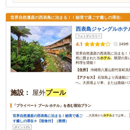
世界自然遺産の西表島に泊まる！！秘境で過ごす癒しの滞在♪
西表島ジャングルホテ
フォトギャラリー
4.1
249件
世界自然遺産の西表島に泊まる！
然に囲まれた当
ホテル
。眺望の良
料理を堪能！
住所
沖縄県八重山郡竹富町高
アクセス
石垣島より高速船に
へ。大原港より車、または路線バス
施設
屋外
プール
「プライベート プール ホテル」を含む宿泊プラン
世界自然遺産の西表島に泊まる！秘境で過ご
…大原港から
ホテル
までは車…
す癒しの滞在☆【朝食付】（禁煙）
ポイント2%