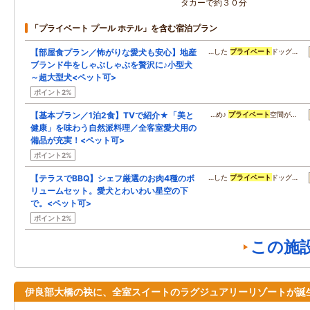
タカーで約３０分
「プライベート プール ホテル」を含む宿泊プラン
【部屋食プラン／怖がりな愛犬も安心】地産
…した
プライベート
ドッグ…
ブランド牛をしゃぶしゃぶを贅沢に♪小型犬
～超大型犬<ペット可>
ポイント2%
【基本プラン／1泊2食】TVで紹介★「美と
…め♪
プライベート
空間が…
健康」を味わう自然派料理／全客室愛犬用の
備品が充実！<ペット可>
ポイント2%
【テラスでBBQ】シェフ厳選のお肉4種のボ
…した
プライベート
ドッグ…
リュームセット。愛犬とわいわい星空の下
で。<ペット可>
ポイント2%
この施
伊良部大橋の袂に、全室スイートのラグジュアリーリゾートが誕