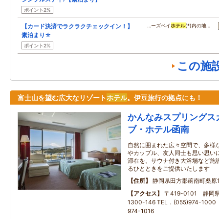
ポイント2%
【カード決済でラクラクチェックイン！】
…ーズベイ
ホテル
(*)内の地…
素泊まり☆
ポイント2%
この施
富士山を望む広大なリゾート
ホテル
。伊豆旅行の拠点にも！
かんなみスプリングス
ブ・ホテル函南
自然に囲まれた広々空間で、多様
やカップル、友人同士も思い思い
滞在を。サウナ付き大浴場など施
るひとときをご提供いたします
住所
静岡県田方郡函南町桑原13
アクセス
〒419-0101 静
1300-146 TEL．(055)974-1
974-1016