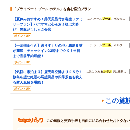
「プライベート プール ホテル」を含む宿泊プラン
【夏休みおすすめ！露天風呂付き客室ファミ
…ア ボール
プール
、ボルタ…
リープラン】パパママ安心＆お子様は大喜
び！黒豚だししゃぶ会席
ポイントUP
【一泊朝食付き】選りすぐりの地元霧島食材
…ア ボール
プール
、ボルタ…
が満載！チェックイン23時までＯＫ！当日
まで直前予約可能！
ポイントUP
【気軽に素泊まり】鹿児島空港より２５分！
…泉に入れる
ホテル
では抜群…
桜島を望む絶景の展望風呂や四季景色も映え
る露天風呂を堪能！
ポイントUP
この施
この施設と交通手段を自由に組み合わせたおトクな