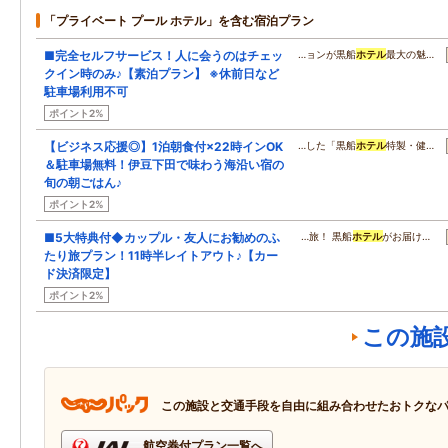
「プライベート プール ホテル」を含む宿泊プラン
■完全セルフサービス！人に会うのはチェッ
…ョンが黒船
ホテル
最大の魅…
クイン時のみ♪【素泊プラン】 ※休前日など
駐車場利用不可
ポイント2%
【ビジネス応援◎】1泊朝食付×22時インOK
…した「黒船
ホテル
特製・健…
＆駐車場無料！伊豆下田で味わう海沿い宿の
旬の朝ごはん♪
ポイント2%
■5大特典付◆カップル・友人にお勧めのふ
…旅！ 黒船
ホテル
がお届け…
たり旅プラン！11時半レイトアウト♪【カー
ド決済限定】
ポイント2%
この施
この施設と交通手段を自由に組み合わせたおトクな
航空券付プラン一覧へ