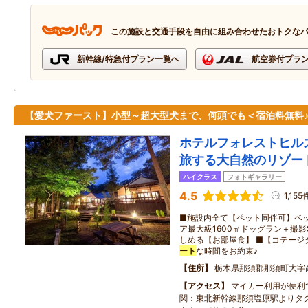
この施設と交通手段を自由に組み合わせたおトクな
新幹線/特急付プラン一覧へ
航空券付プラ
【愛犬ファースト】小型～超大型犬まで、何頭でも＜宿泊料無料
ホテルフォレストヒル
旅する大自然のリゾー
ハイクラス
フォトギャラリー
4.5
1,155
■施設内全て【ペット同伴可】ベッ
ア最大級1600㎡ドッグラン＋撮影
しめる【お部屋食】 ■【コテージ
ート
な時間をお約束♪
住所
栃木県那須郡那須町大字
アクセス
マイカー利用が便利
関：東北新幹線那須塩原駅よりタ