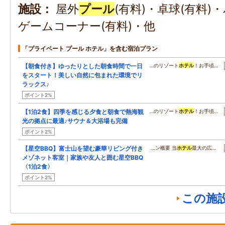
施設
屋外
プール
(有料)・卓球(有料)
ゲームコーナー(有料)・他
「プライベート プール ホテル」を含む宿泊プラン
【朝食付き】ゆったりとした朝食時間で一日
…のリゾート
ホテル
！お手頃…
をスタート！美しい自然に包まれた環境でリ
ラックス♪
ポイント2%
【1泊2食】四季を感じる夕食と朝食で熱海観
…のリゾート
ホテル
！お手頃…
光の拠点に最適♪サウナ＆大浴場も完備
ポイント2%
【星空BBQ】富士山を望む豪華リビング付き
…ン概要 当
ホテル
最大の広…
メゾネット客室｜家族や友人と囲む星空BBQ
〈1泊2食〉
ポイント2%
この施