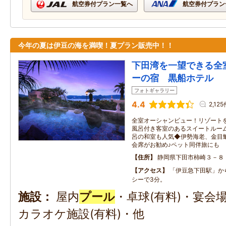
航空券付プラン一覧へ
航空券付プラン
今年の夏は伊豆の海を満喫！夏プラン販売中！！
下田湾を一望できる全
ーの宿 黒船ホテル
フォトギャラリー
4.4
2,12
全室オーシャンビュー！リゾート
風呂付き客室のあるスイートルーム
呂の和室も人気◆伊勢海老、金目
会席がお勧め♪ペット同伴旅にも
住所
静岡県下田市柿崎３－８
アクセス
「伊豆急下田駅」か
シーで3分。
施設
屋内
プール
・卓球(有料)・宴会
カラオケ施設(有料)・他