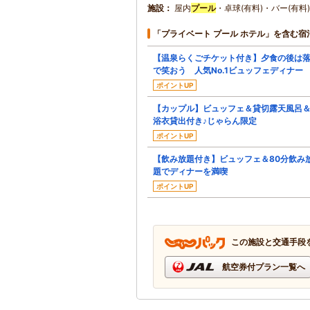
施設
屋内
プール
・卓球(有料)・バー(有料
「プライベート プール ホテル」を含む宿
【温泉らくごチケット付き】夕食の後は
で笑おう 人気No.1ビュッフェディナー
ポイントUP
【カップル】ビュッフェ＆貸切露天風呂
浴衣貸出付き♪じゃらん限定
ポイントUP
【飲み放題付き】ビュッフェ＆80分飲み
題でディナーを満喫
ポイントUP
この施設と交通手段
航空券付プラン一覧へ