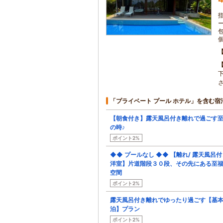
「プライベート プール ホテル」を含む宿
【朝食付き】露天風呂付き離れで過ごす
の時♪
ポイント2%
◆◆ プールなし ◆◆ 【離れ/ 露天風呂付
洋室】片道階段３０段、その先にある至
空間
ポイント2%
露天風呂付き離れでゆったり過ごす【基
泊】プラン
ポイント2%