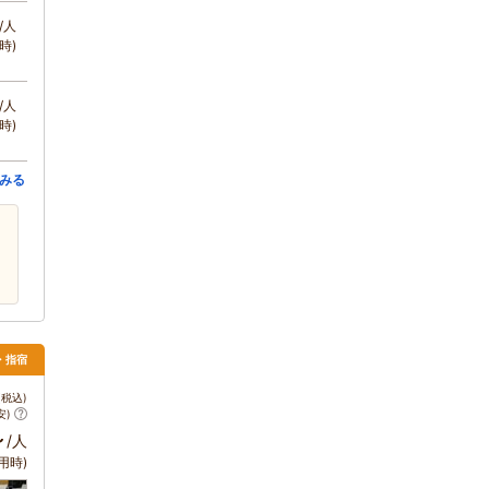
/人
時)
/人
時)
みる
薩・指宿
税込)
安)
～
/人
用時)