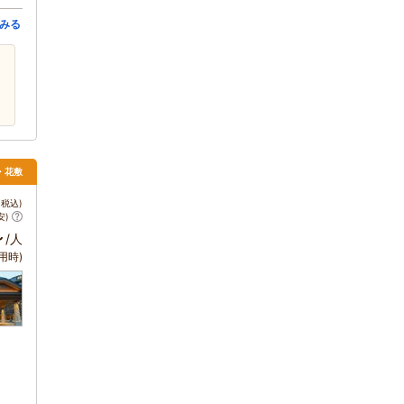
みる
・花敷
税込)
安)
～
/人
用時)