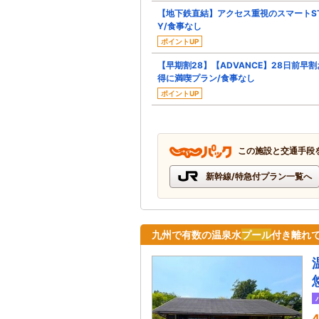
【地下鉄直結】アクセス重視のスマートS
Y/食事なし
ポイントUP
【早期割28】【ADVANCE】28日前早割
得に満喫プラン/食事なし
ポイントUP
この施設と交通手段
新幹線/特急付プラン一覧へ
九州で有数の温泉水
プール
付き離れ
4