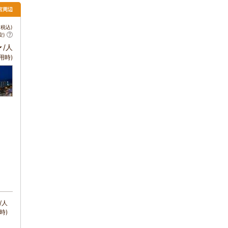
宮周辺
税込)
安)
～
/人
用時)
/人
時)