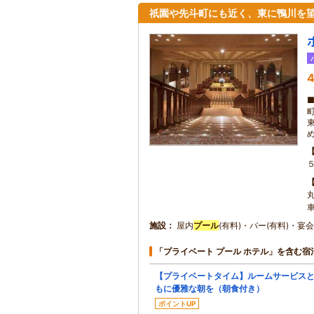
祇園や先斗町にも近く、東に鴨川を
4
施設
屋内
プール
(有料)・バー(有料)・
「プライベート プール ホテル」を含む宿
【プライベートタイム】ルームサービス
もに優雅な朝を（朝食付き）
ポイントUP