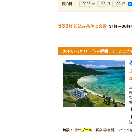
年
月
日
宿泊日
533
軒 絞込み条件に合致
31軒～60軒
おもいっきり 心☆呼吸 ♪ ここだ
4
備
施設
屋外
プール
・宴会場(有料)・バーベ