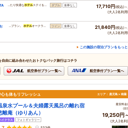
TA
…たり快適な
ホテル
ステイを…
ダブル
食事なし
17,710円
(税込)～
(大人2名利用
お
…プラン。
ホテル
オークラ…
ツイン
食事なし
21,840円
(税込)～
(大人2名利用
この施設の宿泊プランをもっと
を自由に組み合わせたおトクなパック旅行はコチラ
航空券付プラン一覧へ
航空券付プラン一覧へ
で心も体もリフレッシュ
エリア：
鹿児島 > 南
最安料金(
温泉水プール＆夫婦露天風呂の離れ宿
(目
悠離庵（ゆりあん）
19,250円
ハイクラス
フォトギャラリー
(大人2名利
.7
533件