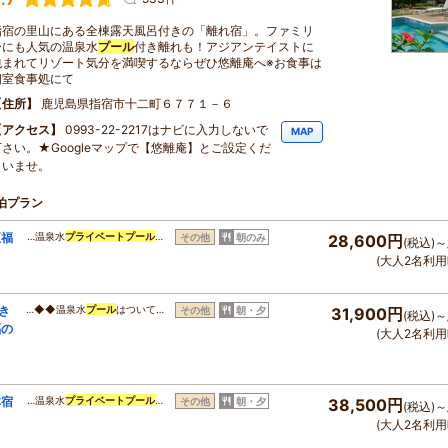
指宿の里山にある全棟露天風呂付きの「離れ宿」。ファミリ
ーにも人気の温泉水
プール
付き離れも！アジアンテイストに
包まれてリゾート気分を満喫するならぜひ悠離庵へ※お食事は
個室食事処にて
住所
鹿児島県指宿市十二町６７７１－６
アクセス
0993-22-2217はナビに入力しないで
MAP
下さい。★Googleマップで【悠離庵】とご設定くだ
さいませ。
泊プラン
至福
…温泉水
プライベート
プール
…
その他
朝のみ
28,600円
(税込)～
(大人2名利用
き
…◆◆温泉水
プール
はついて…
その他
朝・夕
31,900円
(税込)～
福の
(大人2名利用
本宿
…温泉水
プライベート
プール
…
その他
朝・夕
38,500円
(税込)～
(大人2名利用