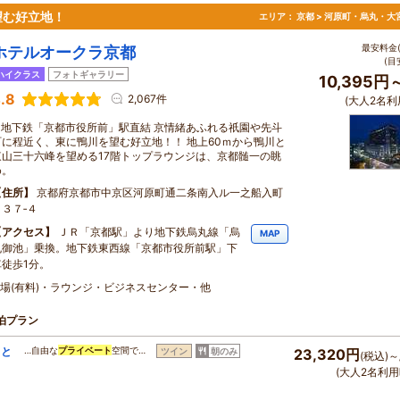
望む好立地！
エリア：
京都 > 河原町・烏丸・大
最安料金(
ホテルオークラ京都
(目
ハイクラス
フォトギャラリー
10,395円
.8
2,067件
(大人2名利
■地下鉄「京都市役所前」駅直結 京情緒あふれる祇園や先斗
町に程近く、東に鴨川を望む好立地！！ 地上60ｍから鴨川と
東山三十六峰を望める17階トップラウンジは、京都髄一の眺
め。
住所
京都府京都市中京区河原町通二条南入ル一之船入町
５３７‐４
アクセス
ＪＲ「京都駅」より地下鉄烏丸線「烏
MAP
丸御池」乗換。地下鉄東西線「京都市役所前駅」下
車徒歩1分。
宴会場(有料)・ラウンジ・ビジネスセンター・他
泊プラン
とと
…自由な
プライベート
空間で…
ツイン
朝のみ
23,320円
(税込)～
(大人2名利用