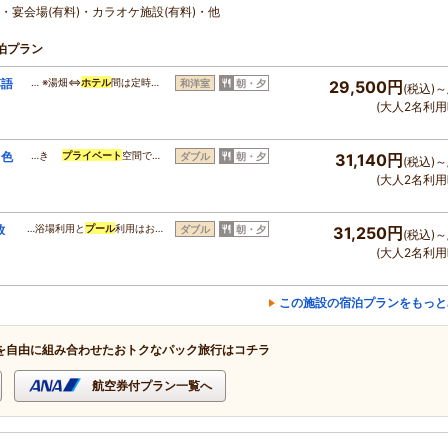
)・宴会場(有料)・カラオケ施設(有料)・他
泊プラン
落語
… ※湯畑⇔
ホテル
間は定時…
和洋室
朝・夕
29,500円
(税込)～
(大人2名利用
＆色
…き
プライベート
空間で…
ダブル
朝・夕
31,140円
(税込)～
(大人2名利用
放
…浴場利用と
プール
利用はお…
ダブル
朝・夕
31,250円
(税込)～
(大人2名利用
この施設の宿泊プランをもっと
を自由に組み合わせたおトクなパック旅行はコチラ
航空券付プラン一覧へ