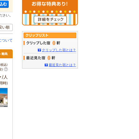
ださい。
安い順
について
0
クリップした宿とは？
> 離島
0
税込)
最近見た宿とは？
安)
～
/人
用時)