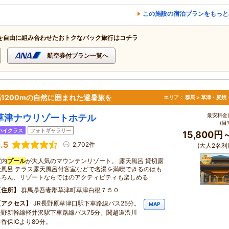
この施設の宿泊プランをもっと
を自由に組み合わせたおトクなパック旅行はコチラ
航空券付プラン一覧へ
1200mの自然に囲まれた避暑旅を
エリア：
群馬 > 草津・尻焼
最安料金(
草津ナウリゾートホテル
(目
ハイクラス
フォトギャラリー
15,800円
.5
2,702件
(大人2名利
室内
プール
が大人気のマウンテンリゾート。 露天風呂 貸切露
天風呂 テラス露天風呂付客室などで名湯を満喫できるのはも
ちろん、リゾートならではのアクティビティも楽しめる
住所
群馬県吾妻郡草津町草津白根７５０
アクセス
JR長野原草津口駅下車路線バス25分。
MAP
長野新幹線軽井沢駅下車路線バス75分。関越道渋川
伊香保ICより80分。