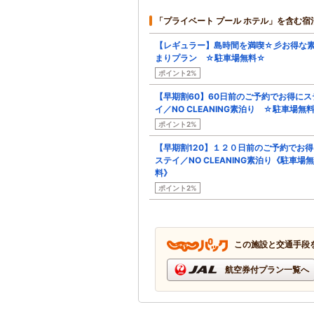
「プライベート プール ホテル」を含む宿
【レギュラー】島時間を満喫☆彡お得な
まりプラン ☆駐車場無料☆
ポイント2%
【早期割60】60日前のご予約でお得にス
イ／NO CLEANING素泊り ☆駐車場無
ポイント2%
【早期割120】１２０日前のご予約でお得
ステイ／NO CLEANING素泊り《駐車場無
料》
ポイント2%
この施設と交通手段
航空券付プラン一覧へ