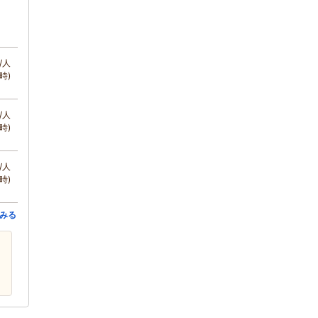
/人
時)
/人
時)
/人
時)
みる