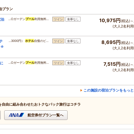
泊プラン
素泊
…○ガーデン
プール
利用無料…
ツイン
食事なし
10,975円
(税込)～
(大人2名利用
テ
…3000円）
ホテル
自慢のビ…
ツイン
食事なし
8,695円
(税込)～
料☆
(大人2名利用
に
…○ガーデン
プール
利用無料…
ツイン
食事なし
7,515円
(税込)～
(大人2名利用
この施設の宿泊プランをもっと
を自由に組み合わせたおトクなパック旅行はコチラ
航空券付プラン一覧へ