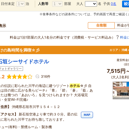
日付未定
泊
部屋
大人
名 子供
0名
人数等
※食事条件などの諸条件については、予約画面で再度ご確認く
合致順
料金が
表示
料金は1泊1部屋の大人1名分の料金です（消費税・サービス料込み）
料金
けの島時間を満喫☆彡
エリア：
沖縄 
最安料金(
石垣シーサイドホテル
(目
フォトギャラリー
7,515円
.2
316件
(大人2名利
星の伝説に彩られた川平の海辺に建つリゾート
ホテル
☆彡 自
慢は目の前に広がる美らビーチ♪ 「青」「碧」「蒼」「藍」あ
なたは幾つの「あおいろ」を見つけられますか？ 大浴場完
・全室Wi-Fi完備♪
住所
沖縄県石垣市川平１５４－１２
アクセス
新石垣空港より車で約３０分。星の伝
MAP
説に彩られた川平でお待ち致しております。
キュー(有料)・禁煙ルーム・製氷機