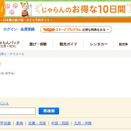
 ～日本最大級の宿・ホテル予約サイト～
ログイン
会員登録
お得な特典をみる
ゃらんパック
遊び・体験
観光ガイド
レンタカー
航空券
（交通＋宿泊）
日帰り・デイユース
ール ホテル
）
ベント
・甲信越
｜
東海
｜
近畿・北陸
｜
中国・四国
｜
九州・沖縄