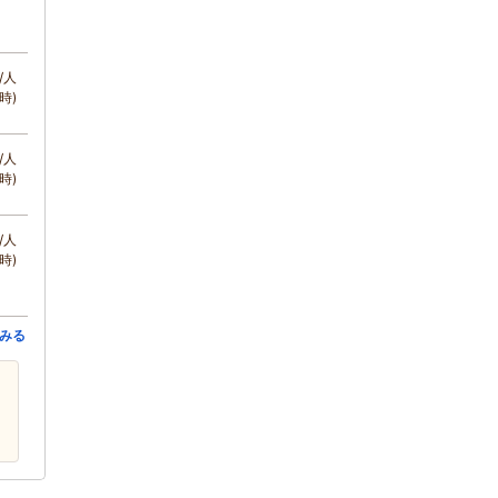
/人
時)
/人
時)
/人
時)
みる