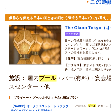
この施
優雅さを伝える日本の美ときめ細かく気遣う日本の心でお迎えし
The Okura Toky
ハイクラス
日本の伝統美と静寂に包まれる中層
ウイング」と、都市の躍動感あふれ
ステージタワー」。 私たちが考え
ストの皆様をお迎えします。
住所
東京都港区虎ノ門２－１
アクセス
東京メトロ虎ノ門ヒ
分、虎ノ門駅・溜池山王駅より徒歩
施設
屋内
プール
・バー(有料)・宴会
スセンター・他
「プライベート プール ホテル」を含む宿泊プラン
【SAVER】オークラベストレート（クラブ
…中はジム・
プール
・浴室・…
ラウンジアクセスあり/朝食付）