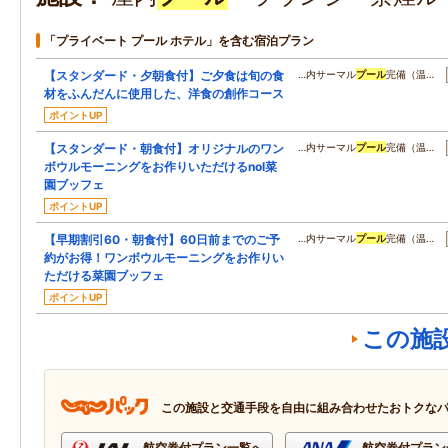
「プライベート プール ホテル」を含む宿泊プラン
【スタンダード・夕朝食付】ご夕食は旬の食
…内サーマル
プール
完備（温…
材をふんだんに使用した、洋食の創作コース
ポイントUP
【スタンダード・朝食付】オリジナルのワン
…内サーマル
プール
完備（温…
ボウルモーニングをお作りいただけるnol菜
園ブッフェ
ポイントUP
【早期割引60・朝食付】60日前までのご予
…内サーマル
プール
完備（温…
約がお得！ワンボウルモーニングをお作りい
ただける菜園ブッフェ
ポイントUP
この施
この施設と交通手段を自由に組み合わせたおトクな
航空券付プラン一覧へ
航空券付プラン