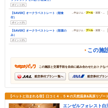
ポイント2%
【SAVER】オークラベストレート（朝食
…中はジム・
プール
・浴室・…
付）
ポイント2%
【SAVER】オークラベストレート（部屋の
…中はジム・
プール
・浴室・…
み）
ポイント2%
この施
この施設と交通手段を自由に組み合わせたおトクな
航空券付プラン一覧へ
航空券付プラン
【ペットと泊まれる宿】口コミ４．５★の天然温泉&高原リゾート
エンゼルフォレスト白