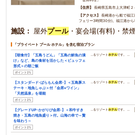
住所
長崎県五島市上大津町２
アクセス
長崎港から船で福江港
フェリー3時間30分)。福江港から
施設
屋外
プール
・宴会場(有料)・禁
「プライベート プール ホテル」を含む宿泊プラン
【朝食付】「五島うどん」「五島の鮮魚の漬
…るリゾート
ホテル
です。 …
け」など、島の食材を活かした＜ビュッフェ
形式＞の朝ご飯
ポイント2%
【スタンダ―ド-ばらもん会席-】＜五島豚ス
…るリゾート
ホテル
です。 …
テーキ・地魚しゃぶ＞付「会席×ワイン」
「天然温泉」を堪能
ポイント2%
【グレードUP-かがりび会席-】＜和牛すき
…るリゾート
ホテル
です。 …
焼き・五島の地魚盛り＞付。山海の幸で～贅
を味わう～
ポイント2%