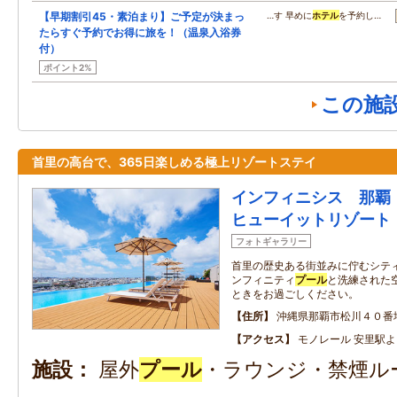
【早期割引45・素泊まり】ご予定が決まっ
…す 早めに
ホテル
を予約し…
たらすぐ予約でお得に旅を！（温泉入浴券
付）
ポイント2%
この施
首里の高台で、365日楽しめる極上リゾートステイ
インフィニシス 那
ヒューイットリゾート
フォトギャラリー
首里の歴史ある街並みに佇むシティ
ンフィニティ
プール
と洗練された
ときをお過ごしください。
住所
沖縄県那覇市松川４０番
アクセス
モノレール 安里駅よ
施設
屋外
プール
・ラウンジ・禁煙ル