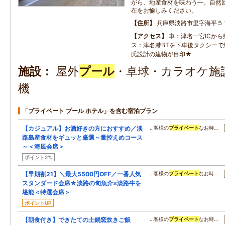
がら、地産食材を味わう―。自然
在をお愉しみください。
住所
兵庫県淡路市里字海平５
アクセス
車：津名一宮ICから
ス：津名港BTを下車後タクシーで
氏設計の建物が目印★
施設
屋外
プール
・卓球・カラオケ施設
機
「プライベート プール ホテル」を含む宿泊プラン
【カジュアル】お酒好きの方におすすめ／淡
…客様の
プライベート
なお時…
路島産食材をギュッと厳選～量控えめコース
～＜海風会席＞
ポイント2%
【早期割21】＼最大5500円OFF／一番人気
…客様の
プライベート
なお時…
スタンダード会席★淡路の旬魚介×淡路牛を
堪能＜特選会席＞
ポイントUP
【朝食付き】できたての土鍋窯炊きご飯
…客様の
プライベート
なお時…