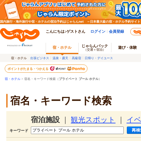
国内旅行・海外旅行や宿・ホテルの宿泊予約はじゃらんnet ～日本最大級の宿・ホテル予約サイト
こんにちは♪ゲストさん
ログイン
会員登録
じゃらんパック
宿・ホテル
遊び・体験
（交通＋宿泊）
宿・ホテル
出張ビジネス
温泉・露天
高級宿
日帰り・デイユース
ポイントがたまる・つかえる
宿・ホテル
> 宿名・キーワード検索（
プライベート プール ホテル
）
宿名・キーワード検索
宿泊施設
｜
観光スポット
｜
イ
キーワード