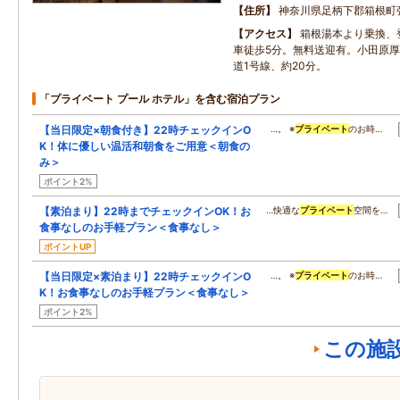
住所
神奈川県足柄下郡箱根町
アクセス
箱根湯本より乗換、
車徒歩5分。無料送迎有。小田原厚
道1号線、約20分。
「プライベート プール ホテル」を含む宿泊プラン
【当日限定×朝食付き】22時チェックインO
…。 ※
プライベート
のお時…
K！体に優しい温活和朝食をご用意＜朝食の
み＞
ポイント2%
【素泊まり】22時までチェックインOK！お
…快適な
プライベート
空間を…
食事なしのお手軽プラン＜食事なし＞
ポイントUP
【当日限定×素泊まり】22時チェックインO
…。 ※
プライベート
のお時…
K！お食事なしのお手軽プラン＜食事なし＞
ポイント2%
この施