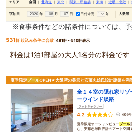
エリア
全国
｜
北海道
｜
東北
｜
関東・甲信越
｜
東海
｜
近畿・北陸
｜
年
月
日
日付未定
泊
宿泊日
人数等
※食事条件などの諸条件については、予
531
軒 絞込み条件に合致
481軒～510軒表示
料金は1泊1部屋の大人1名分の料金で
夏季限定
プール
OPEN★大阪湾の美景と安藤忠雄氏設計建築を満
全１４室の隠れ家リゾ
ーウインド淡路
フォトギャラリー
4.2
406件
夏季限定オーシャンビュー
プール
む、安藤忠雄氏設計のアート空間