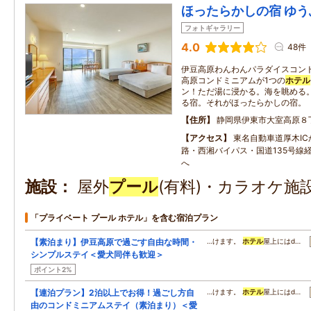
ほったらかしの宿 ゆ
フォトギャラリー
4.0
48件
伊豆高原わんわんパラダイスコンドミ
高原コンドミニアムが1つの
ホテル
ン！ただ湯に浸かる。海を眺める
る宿。それがほったらかしの宿。
住所
静岡県伊東市大室高原８
アクセス
東名自動車道厚木I
路・西湘バイパス・国道135号線
へ
施設
屋外
プール
(有料)・カラオケ施
「プライベート プール ホテル」を含む宿泊プラン
【素泊まり】伊豆高原で過ごす自由な時間・
…けます。
ホテル
屋上にはd…
シンプルステイ＜愛犬同伴も歓迎＞
ポイント2%
【連泊プラン】2泊以上でお得！過ごし方自
…けます。
ホテル
屋上にはd…
由のコンドミニアムステイ（素泊まり）＜愛