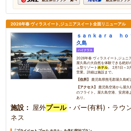
2026年春 ヴィラスイート,ジュニアスイート全面リニューアル
ｓａｎｋａｒａ ｈｏ
久島
ハイクラス
2026年春 ヴィラスイート,ジュ
屋久島の大自然を体験できる絶好
ュ型リゾート
ホテル
。 2月1日～
営業。詳細は施設まで。
住所
鹿児島県熊毛郡屋久島町
アクセス
鹿児島空港から屋久
のフライト。屋久島空港、安房港
あり。
施設
屋外
プール
・バー(有料)・ラ
ネス
「プライベート プール ホテル」を含む宿泊プラン