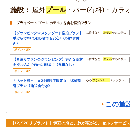
施設
屋外
プール
・バー(有料)・カラ
「プライベート プール ホテル」を含む宿泊プラン
【グランピング◇スタンダード宿泊プラン】
…住性など、
ホテル
並みに快…
手ぶらでOKで初心者でも安心♪《1泊2食付
き》
ポイントUP
【素泊りプラン◇グランピング】好きな食材
…住性など、
ホテル
並みに快…
を持ち込んで自由にBBQ！《食事なし》
ポイントUP
＊ペット可＊ ☆29歳以下限定☆ U29割
◇◇
プライベート
ドッグラン…
引プラン《1泊2食付き》
ポイントUP
この施
【12／20リブランド】伊豆の海と、旅が広がる。セルフサービ