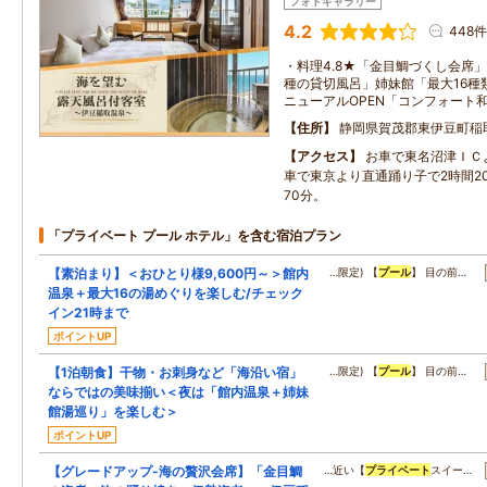
フォトギャラリー
4.2
448件
・料理4.8★「金目鯛づくし会席」
種の貸切風呂」姉妹館「最大16種類
ニューアルOPEN「コンフォート
住所
静岡県賀茂郡東伊豆町稲
アクセス
お車で東名沼津ＩＣよ
車で東京より直通踊り子で2時間2
70分。
「プライベート プール ホテル」を含む宿泊プラン
【素泊まり】＜おひとり様9,600円～＞館内
…限定) 【
プール
】 目の前…
温泉＋最大16の湯めぐりを楽しむ/チェック
イン21時まで
ポイントUP
【1泊朝食】干物・お刺身など「海沿い宿」
…限定) 【
プール
】 目の前…
ならではの美味揃い＜夜は「館内温泉＋姉妹
館湯巡り」を楽しむ＞
ポイントUP
【グレードアップ-海の贅沢会席】「金目鯛
…近い【
プライベート
スイー…