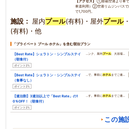
アクセス
①那覇空港より車で
車道利用）②空港リムジンバスで
で1,700円。
施設
屋内
プール
(有料)・屋外
プール
(有料)・他
「プライベート プール ホテル」を含む宿泊プラン
【Best Rate】シェラトン・シンプルステイ
…ンク、屋内
プール
、大浴場…
（朝食付）
ポイント2%
【Best Rate】シェラトン・シンプルステイ
…で、事前に
ホテル
までご連…
（食事なし）
ポイント2%
【連泊割】3連泊以上で「Best Rate」の1
…す。事前に
ホテル
までご連…
0％OFF！（朝食付）
ポイント2%
この施