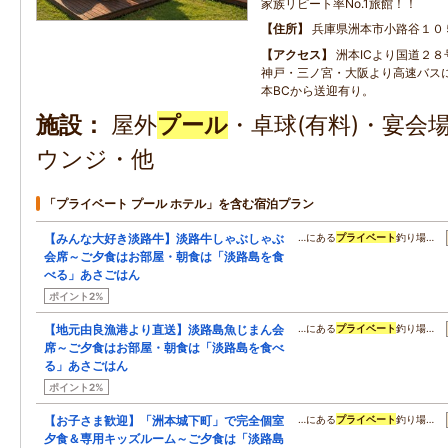
家族リピート率No.1旅館！！
住所
兵庫県洲本市小路谷１０
アクセス
洲本ICより国道２
神戸・三ノ宮・大阪より高速バス
本BCから送迎有り。
施設
屋外
プール
・卓球(有料)・宴会
ウンジ・他
「プライベート プール ホテル」を含む宿泊プラン
【みんな大好き淡路牛】淡路牛しゃぶしゃぶ
…にある
プライベート
釣り場…
会席～ご夕食はお部屋・朝食は「淡路島を食
べる」あさごはん
ポイント2%
【地元由良漁港より直送】淡路島魚じまん会
…にある
プライベート
釣り場…
席～ご夕食はお部屋・朝食は「淡路島を食べ
る」あさごはん
ポイント2%
【お子さま歓迎】「洲本城下町」で完全個室
…にある
プライベート
釣り場…
夕食＆専用キッズルーム～ご夕食は「淡路島