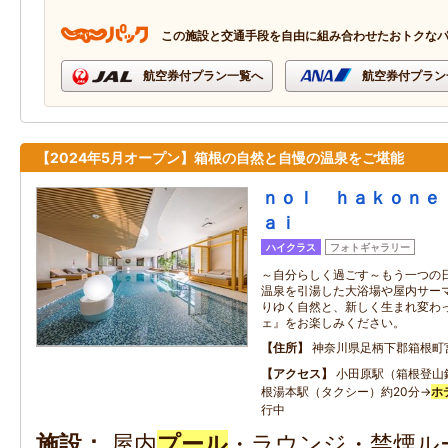
この施設と交通手段を自由に組み合わせたおトクな
航空券付プラン一覧へ
航空券付プラン
【2024年5月オープン】箱根の自然と自慢の温泉をご堪能
ｎｏｌ ｈａｋｏｎｅ
ａｉ
ハイクラス
フォトギャラリー
～自分らしく過ごす～もう一つの
温泉を引湯した大浴場や屋内サー
りゆく自然と、新しく生まれ変わっ
ェ』をお楽しみください。
住所
神奈川県足柄下郡箱根町
アクセス
小田原駅（箱根登山
根湯本駅（タクシー）約20分→
ホ
行中
施設
屋内
プール
・ラウンジ・禁煙ル