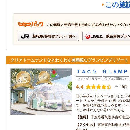
この施
この施設と交通手段を自由に組み合わせたおトクな
新幹線/特急付プラン一覧へ
航空券付プラ
クリアドームテントなどわくわく感満載なグランピングリゾート
ＴＡＣＯ ＧＬＡＭＰ
フォトギャラリー
宿ブログ新着あり
4.4
19件
旧小学校をリノベーションしたメ
ート 大人から子供まで楽しめる体
で、多彩な体験が楽しめます ペッ
でしか味わえない思い出作りを
住所
千葉県香取郡多古町南玉
アクセス
東関東自動車道 成
約30分