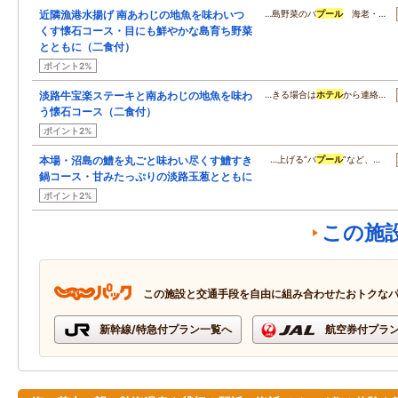
近隣漁港水揚げ 南あわじの地魚を味わいつ
…島野菜のバ
プール
海老・…
くす懐石コース・目にも鮮やかな島育ち野菜
とともに（二食付）
ポイント2%
淡路牛宝楽ステーキと南あわじの地魚を味わ
…きる場合は
ホテル
から連絡…
う懐石コース（二食付）
ポイント2%
本場・沼島の鱧を丸ごと味わい尽くす鱧すき
…上げる“バ
プール
”など、…
鍋コース・甘みたっぷりの淡路玉葱とともに
ポイント2%
この施
この施設と交通手段を自由に組み合わせたおトクな
新幹線/特急付プラン一覧へ
航空券付プラ