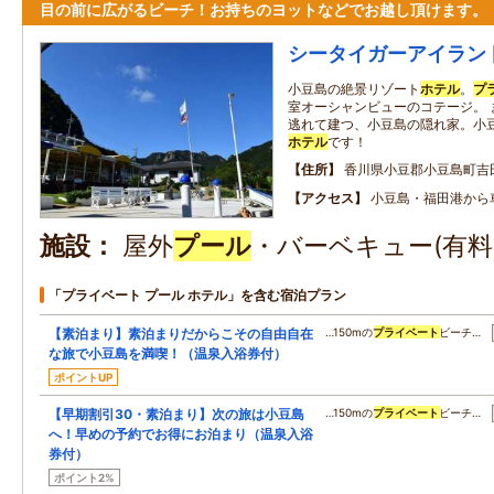
目の前に広がるビーチ！お持ちのヨットなどでお越し頂けます。
シータイガーアイラン
小豆島の絶景リゾート
ホテル
。
プ
室オーシャンビューのコテージ。 
逃れて建つ、小豆島の隠れ家。小
ホテル
です！
住所
香川県小豆郡小豆島町吉
アクセス
小豆島・福田港から
施設
屋外
プール
・バーベキュー(有料
「プライベート プール ホテル」を含む宿泊プラン
【素泊まり】素泊まりだからこその自由自在
…150mの
プライベート
ビーチ…
な旅で小豆島を満喫！（温泉入浴券付）
ポイントUP
【早期割引30・素泊まり】次の旅は小豆島
…150mの
プライベート
ビーチ…
へ！早めの予約でお得にお泊まり（温泉入浴
券付）
ポイント2%