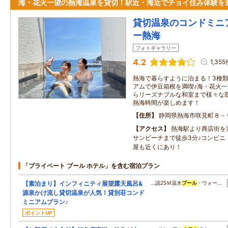
海・花火一望の熱海温泉を貸切！駅近・海近でチョイ住み体験を
貸切温泉のコンドミニ
ー熱海
フォトギャラリー
4.2
1,355
熱海で暮らすように泊まる！3種
アムで伊豆箱根を満喫♪海・花火
らリーズナブルな和室まで様々な
熱海時間が楽しめます！
住所
静岡県熱海市咲見町８－
アクセス
熱海駅より商店街を
サンビーチまで徒歩3分♪コンビニ
屋も近くにあり！
「プライベート プール ホテル」を含む宿泊プラン
【素泊まり】インフィニティ展望露天風呂&
…認25Ｍ温水
プール
・ウォー…
源泉かけ流し貸切温泉が人気！貸別荘コンド
ミニアムプラン♪
ポイントUP