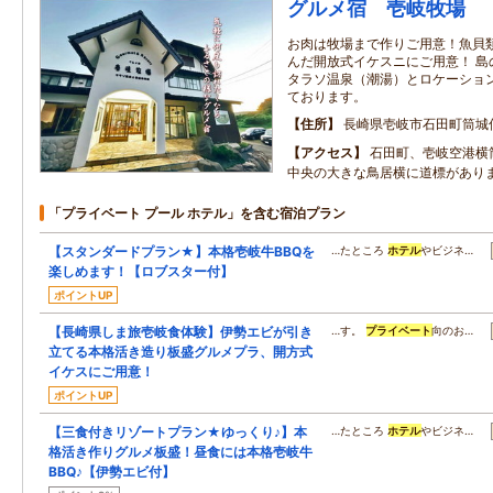
グルメ宿 壱岐牧場
お肉は牧場まで作りご用意！魚貝
んだ開放式イケスニにご用意！ 島
タラソ温泉（潮湯）とロケーショ
ております。
住所
長崎県壱岐市石田町筒城
アクセス
石田町、壱岐空港横
中央の大きな鳥居横に道標があり
「プライベート プール ホテル」を含む宿泊プラン
【スタンダードプラン★】本格壱岐牛BBQを
…たところ
ホテル
やビジネ…
楽しめます！【ロブスター付】
ポイントUP
【長崎県しま旅壱岐食体験】伊勢エビが引き
…す。
プライベート
向のお…
立てる本格活き造り板盛グルメプラ、開方式
イケスにご用意！
ポイントUP
【三食付きリゾートプラン★ゆっくり♪】本
…たところ
ホテル
やビジネ…
格活き作りグルメ板盛！昼食には本格壱岐牛
BBQ♪【伊勢エビ付】