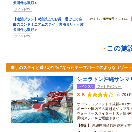
犬同伴も歓迎＞
ポイント2%
【連泊プラン】4泊以上でお得！過ごし方自
…けます。
ホテル
屋上にはd…
由のコンドミニアムステイ（素泊まり）＜愛
犬同伴も歓迎＞
ポイント2%
この施
癒しのステイと遊ぶが1つになったテーマパークのようなリゾー
シェラトン沖縄サンマ
ハイクラス
フォトギャラリー
3.8
703
オーシャンフロントで抜群のロケ
ポーツや国内初の海越えジップラ
ウォータースライダーも大人気♪
満喫ステイをご堪能下さい
住所
沖縄県国頭郡恩納村字冨着