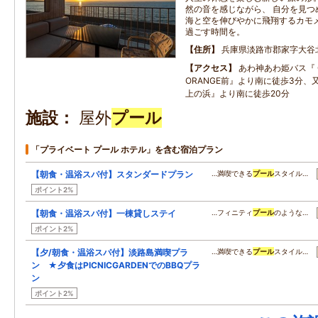
然の音を感じながら、 自分を見つ
海と空を伸びやかに飛翔するカモメ
過ごす時間を。
住所
兵庫県淡路市郡家字大谷
アクセス
あわ神あわ姫バス『 G
ORANGE前』より南に徒歩3分、
上の浜』より南に徒歩20分
施設
屋外
プール
「プライベート プール ホテル」を含む宿泊プラン
【朝食・温浴スパ付】スタンダードプラン
…満喫できる
プール
スタイル…
ポイント2%
【朝食・温浴スパ付】一棟貸しステイ
…フィニティ
プール
のような…
ポイント2%
【夕/朝食・温浴スパ付】淡路島満喫プラ
…満喫できる
プール
スタイル…
ン ★夕食はPICNICGARDENでのBBQプラ
ン
ポイント2%