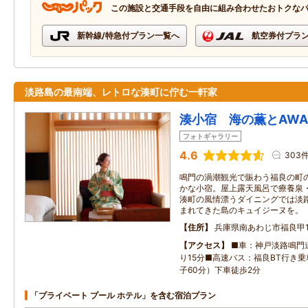
この施設と交通手段を自由に組み合わせたおトクな
新幹線/特急付プラン一覧へ
航空券付プラ
淡路島の最南端、レトロな湊町に佇む一軒家
湊小宿 海の薫とAWAJ
フォトギャラリー
4.6
303
鳴門の渦潮観光で賑わう福良の町
かな小宿。屋上露天風呂で療養泉
湊町の風情漂うダイニングでは淡
まれてきた島のキュイジーヌを。
住所
兵庫県南あわじ市福良甲15
アクセス
■車：神戸淡路鳴門
り15分■高速バス：福良BT行き乗
子60分）下車徒歩2分
「プライベート プール ホテル」を含む宿泊プラン