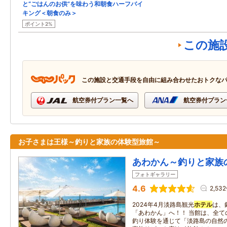
と“ごはんのお供”を味わう和朝食ハーフバイ
キング＜朝食のみ＞
ポイント2%
この施
この施設と交通手段を自由に組み合わせたおトクな
航空券付プラン一覧へ
航空券付プラン
お子さまは王様～釣りと家族の体験型旅館～
あわかん～釣りと家族
フォトギャラリー
4.6
2,53
2024年4月淡路島観光
ホテル
は、
「あわかん」へ！！ 当館は、全て
釣り体験を通じて「淡路島の自然