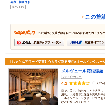
会席」朝食付き
ポイント2%
この施
この施設と交通手段を自由に組み合わせたおトクな
航空券付プラン一覧へ
航空券付プラン
【じゃらんアワード受賞】心カラダ巡る滞在×オールインクルー
メルヴェール箱根強羅
フォトギャラリー
4.2
2,124
目で、舌で、味わうことを大切に
用意。大浴場では保湿＆美肌効果
ールインクルーシブサービスでお食
などお愉しみください。