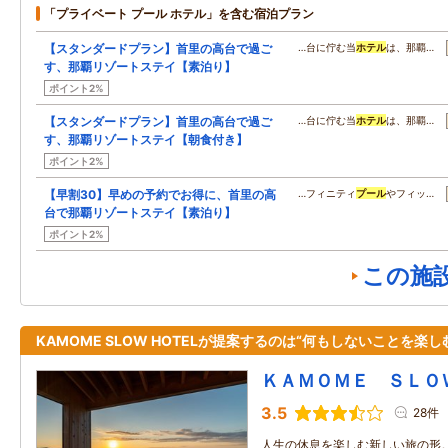
「プライベート プール ホテル」を含む宿泊プラン
【スタンダードプラン】首里の高台で過ご
…台に佇む当
ホテル
は、那覇…
す、那覇リゾートステイ【素泊り】
ポイント2%
【スタンダードプラン】首里の高台で過ご
…台に佇む当
ホテル
は、那覇…
す、那覇リゾートステイ【朝食付き】
ポイント2%
【早割30】早めの予約でお得に、首里の高
…フィニティ
プール
やフィッ…
台で那覇リゾートステイ【素泊り】
ポイント2%
この施
KAMOME SLOW HOTELが提案するのは“何もしないことを楽し
ＫＡＭＯＭＥ ＳＬＯ
3.5
28件
人生の休息を楽しむ新しい旅の形。