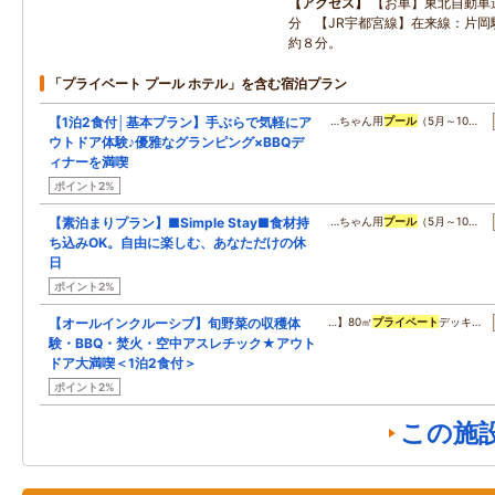
アクセス
【お車】東北自動車
分 【JR宇都宮線】在来線：片岡
約８分。
「プライベート プール ホテル」を含む宿泊プラン
【1泊2食付│基本プラン】手ぶらで気軽にア
…ちゃん用
プール
（5月～10…
ウトドア体験♪優雅なグランピング×BBQデ
ィナーを満喫
ポイント2%
【素泊まりプラン】■Simple Stay■食材持
…ちゃん用
プール
（5月～10…
ち込みOK。自由に楽しむ、あなただけの休
日
ポイント2%
【オールインクルーシブ】旬野菜の収穫体
…】80㎡
プライベート
デッキ…
験・BBQ・焚火・空中アスレチック★アウト
ドア大満喫＜1泊2食付＞
ポイント2%
この施