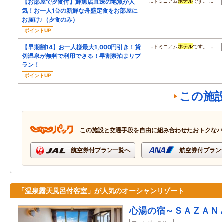
【お部屋で夕食付】鮮魚店直送の地魚が人
…ドミニアム
ホテル
です。 …
気！お一人1台の新鮮な舟盛定食をお部屋に
お届け♪（夕食のみ）
ポイントUP
【早期割14】お一人様最大1,000円引き！貸
…ドミニアム
ホテル
です。 …
切温泉が無料で利用できる！早割素泊まりプ
ラン！
ポイントUP
この施
この施設と交通手段を自由に組み合わせたおトクな
航空券付プラン一覧へ
航空券付プラン
「温泉露天風呂付客室」が人気のオーシャンリゾート
心湯の宿～ＳＡＺＡＮ