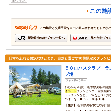
ポイント2%
この施
この施設と交通手段を自由に組み合わせたおトクな
新幹線/特急付プラン一覧へ
航空券付プラ
日常を忘れる贅沢なひととき。自然と過ごす10棟限定のグランピ
５８ロハスクラブ ラ
プ場
フォトギャラリー
都心から2時間、栃木県矢板の自然
イベート
グランピング。自家農園
ドッグランなど、日常を忘れ上質
の休日を。◆ペット同伴OK◆
住所
栃木県矢板市安沢字打越