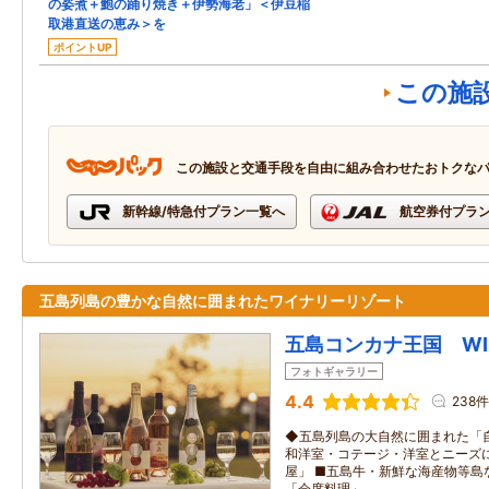
の姿煮＋鮑の踊り焼き＋伊勢海老」＜伊豆稲
取港直送の恵み＞を
ポイントUP
この施
この施設と交通手段を自由に組み合わせたおトクな
新幹線/特急付プラン一覧へ
航空券付プラ
五島列島の豊かな自然に囲まれたワイナリーリゾート
五島コンカナ王国 WIN
フォトギャラリー
4.4
238件
◆五島列島の大自然に囲まれた「自
和洋室・コテージ・洋室とニーズ
屋」 ■五島牛・新鮮な海産物等島
「会席料理」