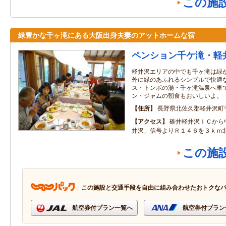
この施
緑豊かな千ヶ滝にある大阪出身夫妻のアットホームな宿
ペンション千ケ滝・軽
軽井沢エリアの中でも千ヶ滝は緑
外に緑のあふれるシンプルで快適
ス・トンボの湯・千ヶ滝温泉へ車
ン・ジャムの朝食もおいしいよ。
住所
長野県北佐久郡軽井沢町千
アクセス
碓井軽井沢ＩＣから
井沢」信号よりＲ１４６を３ｋｍ
この施
この施設と交通手段を自由に組み合わせたおトクな
航空券付プラン一覧へ
航空券付プラン