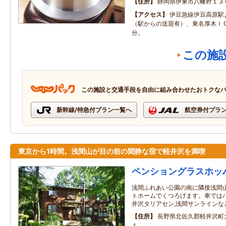
住所
静岡県伊東市八幡野１３
アクセス
伊豆急線伊豆高原駅
（駅からの送迎有）、東名厚木Ｉ
分。
この施
この施設と交通手段を自由に組み合わせたおトクな
新幹線/特急付プラン一覧へ
航空券付プラ
東京から1時間。浅間山が目の前の閑静な宿で軽井沢を満喫
ペンショングラスホッ
浅間ふれあい公園の南に隣接浅間
トホームでくつろげます。車ではハ
井沢タリアセン,浅間サンラインな
住所
長野県北佐久郡軽井沢町
１