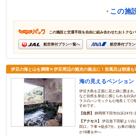
この施
この施設と交通手段を自由に組み合わせたおトクな
航空券付プラン一覧へ
航空券付プラン
伊豆の海と山を満喫☆伊豆周辺の観光の拠点に！岩風呂は朝湯も
海の見えるペンション
伊豆大島を正面に花と緑に囲まれ
など自然を身近に感じられる白浜
ラスのハンモックも心地良くて◎
すめです。
住所
静岡県下田市白浜2415-
アクセス
伊豆急下田駅より白
田口」下車→徒歩7分。お車の場合、
か18番を中へ