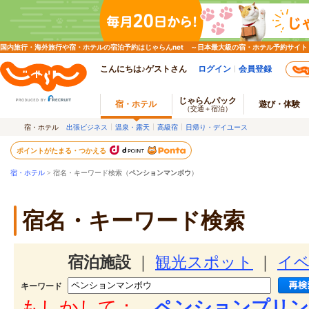
国内旅行・海外旅行や宿・ホテルの宿泊予約はじゃらんnet ～日本最大級の宿・ホテル予約サイト
こんにちは♪ゲストさん
ログイン
会員登録
じゃらんパック
宿・ホテル
遊び・体験
（交通＋宿泊）
宿・ホテル
出張ビジネス
温泉・露天
高級宿
日帰り・デイユース
ポイントがたまる・つかえる
宿・ホテル
> 宿名・キーワード検索（
ペンションマンボウ
）
宿名・キーワード検索
宿泊施設
｜
観光スポット
｜
イ
キーワード
もしかして：
ペンションプリン