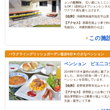
ョンの醍醐味。 広い庭にもミニシ
もOK！(器材はオプションレンタ
ワクワク感を盛り上げます。
住所
沖縄県南城市知念字山里
アクセス
那覇空港より車で約4
号線沿い、沖縄刑務所のそば）
この施
バラクライングリッシュガーデン徒歩5分★小さなペンション
ペンション ピエ二コ
2016年11月☆蓼科の自然に魅了
ました。 自分の田舎へ帰ってきた
ペンションを目指しています。
住所
長野県茅野市北山４０３
アクセス
茅野駅よりお車にて
場合茅野駅から2番乗り場より北
方面～栗平にて下車