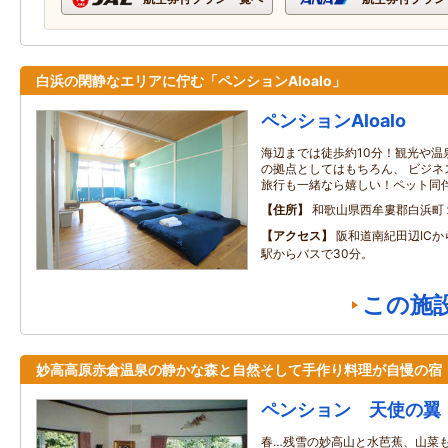
白浜の閑静なエリアに佇む「ペンションAloalo」
ペンションAloalo
海辺までは徒歩約10分！観光や温
の拠点としてはもちろん、 ビジネ
旅行も一緒なら嬉しい！ペット同
住所
和歌山県西牟婁郡白浜町
アクセス
阪和道南紀田辺ICか
駅からバスで30分。
この施
妙高高原赤倉温泉の静かな森と自然そして手作り料理が自慢の宿
ペンション 天使の翼
春…残雪の妙高山と水芭蕉、山菜