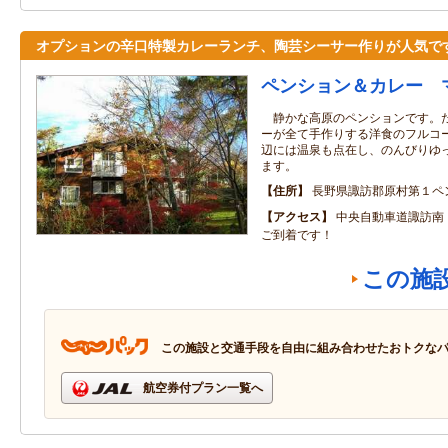
オプションの辛口特製カレーランチ、陶芸シーサー作りが人気で
ペンション＆カレー 
静かな高原のペンションです。た
ーが全て手作りする洋食のフルコ
辺には温泉も点在し、のんびりゆ
ます。
住所
長野県諏訪郡原村第１ペ
アクセス
中央自動車道諏訪南
ご到着です！
この施
この施設と交通手段を自由に組み合わせたおトクな
航空券付プラン一覧へ