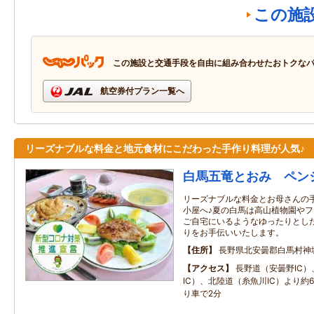
この施
この施設と交通手段を自由に組み合わせたおトクな
航空券付プラン一覧へ
リーズナブルな料金と地元食材にこだわった手作り料理が人気♪
白馬五竜とおみ ペン
リーズナブルな料金とお母さんの
小屋へ♪夏の白馬は高山植物園やフ
ご自宅にいるようなゆったりとし
りをお手伝いいたします。
住所
長野県北安曇郡白馬村神
アクセス
長野道（安曇野IC
IC）、北陸道（糸魚川IC）より約60
り車で2分