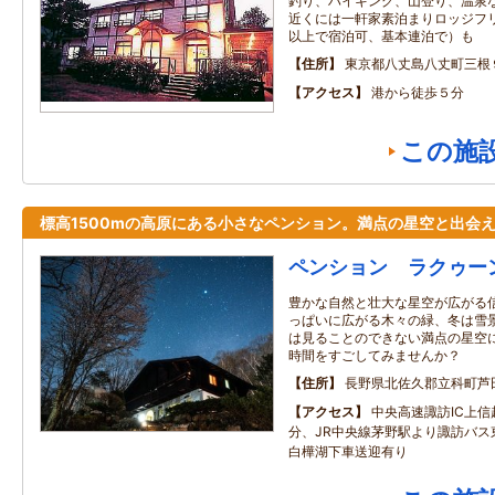
釣り、ハイキング、山登り、温泉
近くには一軒家素泊まりロッジフリー
以上で宿泊可、基本連泊で）も
住所
東京都八丈島八丈町三根
アクセス
港から徒歩５分
この施
標高1500mの高原にある小さなペンション。満点の星空と出会
ペンション ラクゥー
豊かな自然と壮大な星空が広がる信
っぱいに広がる木々の緑、冬は雪
は見ることのできない満点の星空
時間をすごしてみませんか？
住所
長野県北佐久郡立科町芦
アクセス
中央高速諏訪IC上信
分、JR中央線茅野駅より諏訪バス
白樺湖下車送迎有り