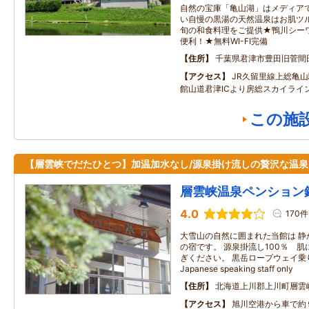
自然の宝庫「亀山湖」はメディア
い自慢の黒湯の天然温泉はお肌ツ
旬の和食料理をご提供★鴨川シー
便利！★無料WI-FI完備
住所
千葉県君津市豊田旧菅間
アクセス
JR久留里線上総亀山
館山道君津ICより房総スカイライ
この施
【層雲峡でだたひとつ】加温加水なし/源泉掛け流しの贅沢な温泉
層雲峡温泉ペンション
4.0
170件
大雪山の自然に囲まれた当館は 静
の宿です。 源泉掛流し100％ 
ぎください。 黒岳ロープウェイ乗
Japanese speaking staff only
住所
北海道上川郡上川町層雲
アクセス
旭川空港から車で約