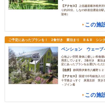
アクセス
上信越道碓氷軽井沢I
り約20分。しなの鉄道信濃追分駅
迎有）
この施
ご予定にあったプランを！ 2食付き 素泊まり Ｂ＆Ｂ シン
ペンション ウェーブ
心地よい空間 身体に優しい和食
用意しています。 2食付き 素泊
定にあったプランをお選びいただ
住所
静岡県伊東市八幡野１２
アクセス
国道135号線池入り
十字路まっすぐ 床屋左折 突き
－ブイン着
この施