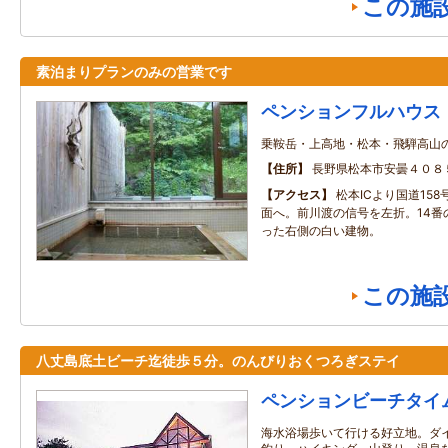
この施
素泊まりプランのみの営業です
ペンションフルハウス
乗鞍岳・上高地・松本・飛騨高山
住所
長野県松本市安曇４０８
アクセス
松本ICより国道15
面へ。前川渡の信号を左折。14番
った右側の白い建物。
この施
八丈島底土ビーチ迄徒歩５分。のんびりおくつろぎステイ
ペンションビーチタイ
海水浴場歩いて行ける好立地。ダ