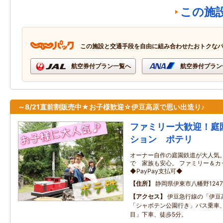
この施
この施設と交通手段を自由に組み合わせたおトクな
航空券付プラン一覧へ
航空券付プラン
～8/21直前割販売中★お子様歓迎☆伊豆高原で思い出造り♪
ファミリー大歓迎！庭
ション ポテリ
オーナー自作の庭園鉄道が大人気。
で 家族も安心。 ファミリー＆
◆PayPay支払可◆
住所
静岡県伊東市八幡野1247-
アクセス
伊豆急行線の「伊豆
「シャボテン公園行き」バス乗車
目」下車、徒歩5分。