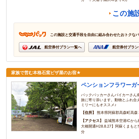
この施
この施設と交通手段を自由に組み合わせたおトクな
航空券付プラン一覧へ
航空券付プラン
家族で営む本格石窯ピザ屋のお宿★
ペンションフラワーガ
バックパッカーさんバイカーさん
旅に寄り添います。動物とふれ合
ミリーにもオススメ♪
住所
熊本県阿蘇郡高森町高森
アクセス
益城熊本空港ICか
大橋開通H28.8.27】阿蘇くまも
分