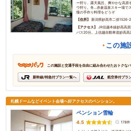
ー狩り、露天風呂、爽やかな高原
ウ狩り。冬…赤倉温泉スキー場で
慢の手作り料理をどうぞ
住所
新潟県妙高市二俣1526-2
アクセス
JR信越本線妙高高
バス20分。上信越自動車道妙高高原
この施
この施設と交通手段を自由に組み合わせたおトクな
新幹線/特急付プラン一覧へ
航空券付プラ
札幌ドームなどイベント会場へ好アクセスのペンション。
ペンション雪輪
4.5
178件