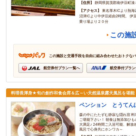
住所
静岡県賀茂郡南伊豆町湊
アクセス
東名厚木ICより熱海
沼津ICより中伊豆経由2時間。 伊
乗り場より２０分
この施
この施設と交通手段を自由に組み合わせたおトクな
航空券付プラン一覧へ
航空券付プラン
料理長渾身★旬の創作和食会席＆広～い天然温泉露天風呂を堪能
ペンション とうてん
森の中にたたずむ静寂な隠れ宿 料
ご堪能下さい！ 朝食は無添加ひも
大満足♪ 24時間ご入浴可能、解
風呂で心身共にホンワカ～