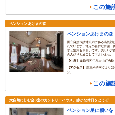
この施
ペンション あけまの森
ペンションあけまの森
国立自然保護地域内にある当施設
れています。地元の新鮮な野菜、
水と空気もきれいです。美しい洋
のんびりと過ごして下さいませ。
住所
鳥取県西伯郡大山町赤松
アクセス
高速米子南ICより2
分。
この施
大自然に佇む全6室のカントリーハウス。静かな休日をどうぞ
ペンション星に願いを