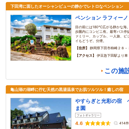
下田湾に面したオーシャンビューの静かでレトロなペンション
ペンション ラフィーノ
目の前には180℃広がる静かな海
歩圏内にコンビニ有。最寄バス停
ァミリー、カップル、一人旅、ビ
イもどうぞ。分煙。
住所
静岡県下田市柿崎２８－
アクセス
伊豆急下田駅より車
この施
亀山湖の湖畔に佇む天然の黒湯温泉でお肌ツルツル！癒しの宿
やすらぎと光彩の宿 
ま園
フォトギャラリー
4.6
414件