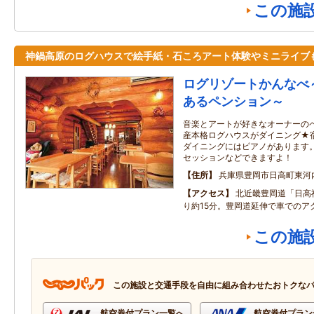
この施
神鍋高原のログハウスで絵手紙・石ころアート体験やミニライブ
ログリゾートかんなべ
あるペンション～
音楽とアートが好きなオーナーの
産本格ログハウスがダイニング★
ダイニングにはピアノがあります
セッションなどできますよ！
住所
兵庫県豊岡市日高町東河内
アクセス
北近畿豊岡道「日高
り約15分。豊岡道延伸で車でのア
この施
この施設と交通手段を自由に組み合わせたおトクな
航空券付プラン一覧へ
航空券付プラン