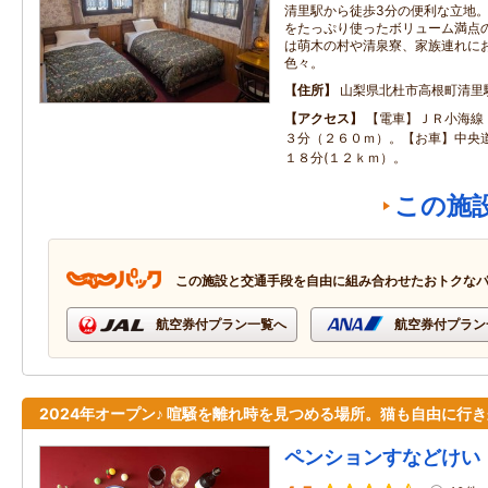
清里駅から徒歩3分の便利な立地
をたっぷり使ったボリューム満点
は萌木の村や清泉寮、家族連れに
色々。
住所
山梨県北杜市高根町清里駅
アクセス
【電車】ＪＲ小海線
３分（２６０ｍ）。【お車】中央
１８分(１２ｋｍ）。
この施
この施設と交通手段を自由に組み合わせたおトクな
航空券付プラン一覧へ
航空券付プラン
2024年オープン♪ 喧騒を離れ時を見つめる場所。猫も自由に行
ペンションすなどけい