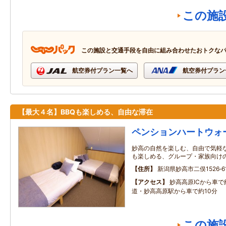
この施
この施設と交通手段を自由に組み合わせたおトクな
航空券付プラン一覧へ
航空券付プラン
【最大４名】BBQも楽しめる、自由な滞在
ペンションハートウォ
妙高の自然を楽しむ、自由で気軽な
も楽しめる、グループ・家族向け
住所
新潟県妙高市二俣1526‐6
アクセス
妙高高原ICから車で
道・妙高高原駅から車で約10分
この施