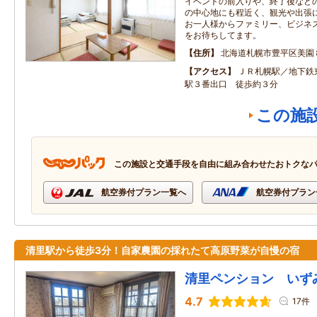
イベントの前入りや、終了後など
の中心地にも程近く、観光や出張
お一人様からファミリー、ビジネ
をお待ちしてます。
住所
北海道札幌市豊平区美園
アクセス
ＪＲ札幌駅／地下鉄
駅３番出口 徒歩約３分
この施
この施設と交通手段を自由に組み合わせたおトクな
航空券付プラン一覧へ
航空券付プラン
清里駅から徒歩3分！自家農園の採れたて高原野菜が自慢の宿
清里ペンション いず
4.7
17件