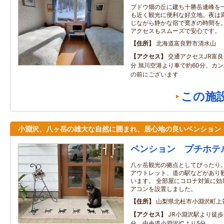
ブドウ畑の丘に建ち十勝岳連峰を
も近く観光に便利な好立地。夜は
じながら静かな宿で寛ぎの時間を
アクセスもスムーズで安心です。
住所
北海道富良野市清水山
アクセス
交通アクセスJR富
分 旭川空港より車で約60分。カ
の前にございます
この施
小淵沢、八ヶ岳の雄大な自然に囲まれ、居心地の良いペンション
ペンション プチホテ
八ヶ岳観光の拠点としてぴったり
アウトレット、道の駅などがあり
います。 全部屋にコロナ対策に効
アコンを設置しました。
住所
山梨県北杜市小淵沢町上
アクセス
JR小淵沢駅より徒歩
分 中央道小淵沢ICより5分