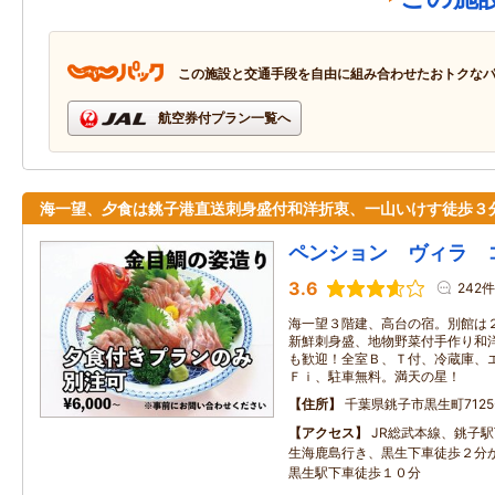
この施設と交通手段を自由に組み合わせたおトクな
航空券付プラン一覧へ
海一望、夕食は銚子港直送刺身盛付和洋折衷、一山いけす徒歩３
ペンション ヴィラ 
3.6
242件
海一望３階建、高台の宿。別館は
新鮮刺身盛、地物野菜付手作り和
も歓迎！全室Ｂ、Ｔ付、冷蔵庫、
Ｆｉ、駐車無料。満天の星！
住所
千葉県銚子市黒生町7125
アクセス
JR総武本線、銚子
生海鹿島行き、黒生下車徒歩２分
黒生駅下車徒歩１０分