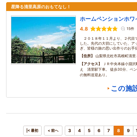
星降る清里高原のおもてなし！
ホームペンションホワ
4.8
15件
２０１８年１１月より、２代目マ
した。先代の大切にしていた、ア
ぎ、皆様の旅の思い出作りのお手
住所
山梨県北杜市高根町清里
アクセス
ＪＲ中央本線小淵沢
え 清里駅下車。 徒歩30分、ペ
の無料送迎あり。
この施
3
4
5
6
7
8
9
|< 最初
< 前へ