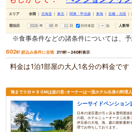
エリア
全国
｜
北海道
｜
東北
｜
関東・甲信越
｜
東海
｜
近畿・北陸
｜
年
月
日
日付未定
泊
宿泊日
人数等
※食事条件などの諸条件については、予
602
軒 絞込み条件に合致
211軒～240軒表示
料金は1泊1部屋の大人1名分の料金で
海まで０分☆ＢＧМは波の音♪オーナーは一流ホテル出身の料理
シーサイドペンション
日本の渚百選の弓ヶ浜＆透明度抜
の前。ホテルニューオータニ出身コ
伊豆産の大地、海、森の新鮮素材
理でお待ちしております。