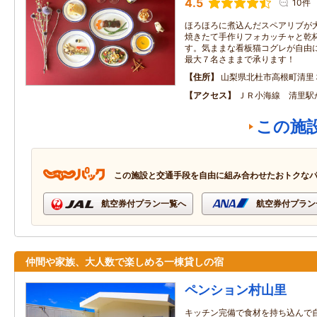
4.5
10件
ほろほろに煮込んだスペアリブが
焼きたて手作りフォカッチャと乾
す。気ままな看板猫コグレが自由
最大７名さままで承ります！
住所
山梨県北杜市高根町清里
アクセス
ＪＲ小海線 清里駅
この施
この施設と交通手段を自由に組み合わせたおトクな
航空券付プラン一覧へ
航空券付プラン
仲間や家族、大人数で楽しめる一棟貸しの宿
ペンション村山里
キッチン完備で食材を持ち込んで