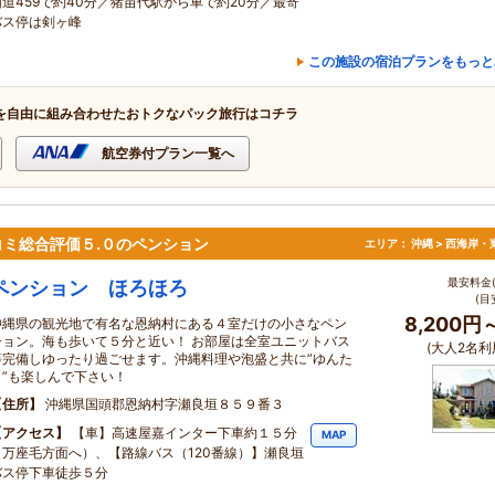
国道459で約40分／猪苗代駅から車で約20分／最寄
バス停は剣ヶ峰
この施設の宿泊プランをもっと
を自由に組み合わせたおトクなパック旅行はコチラ
航空券付プラン一覧へ
ミ総合評価５.０のペンション
エリア：
沖縄 > 西海岸・
最安料金(
ペンション ほろほろ
(目
8,200円
沖縄県の観光地で有名な恩納村にある４室だけの小さなペン
ション。海も歩いて５分と近い！ お部屋は全室ユニットバス
(大人2名利
等完備しゆったり過ごせます。沖縄料理や泡盛と共に”ゆんた
く”も楽しんで下さい！
住所
沖縄県国頭郡恩納村字瀬良垣８５９番３
アクセス
【車】高速屋嘉インター下車約１５分
MAP
（万座毛方面へ）、【路線バス（120番線）】瀬良垣
バス停下車徒歩５分