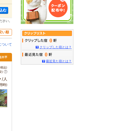
ださい。
安い順
0
について
クリップした宿とは？
0
姫木平
最近見た宿とは？
税込)
安)
～
/人
用時)