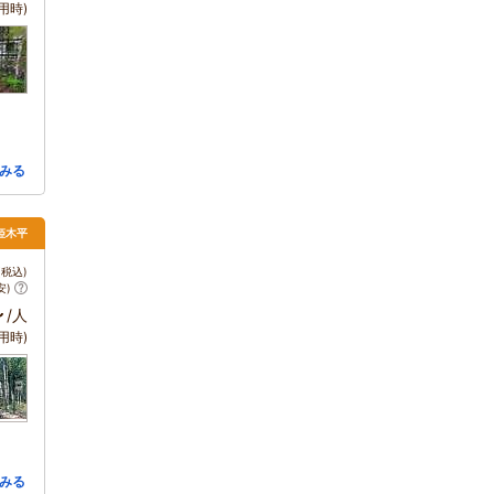
用時)
みる
姫木平
税込)
安)
～
/人
用時)
みる