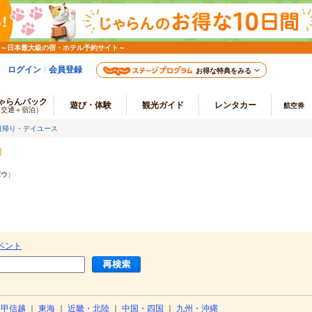
 ～日本最大級の宿・ホテル予約サイト～
ログイン
会員登録
お得な特典をみる
ゃらんパック
遊び・体験
観光ガイド
レンタカー
航空券
（交通＋宿泊）
日帰り・デイユース
ボウ
）
ベント
・甲信越
｜
東海
｜
近畿・北陸
｜
中国・四国
｜
九州・沖縄