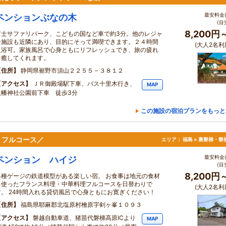
最安料金(
ペンションぶなの木
(目
8,200円
富士サファリパーク、こどもの国など車で約3分。他のレジャ
ー施設も近隣にあり、目的にそって満喫できます。２４時間
(大人2名利
入浴可。家族風呂で心身ともにリフレッシュでき、旅の疲れ
を癒してくれます。
住所
静岡県裾野市須山２２５５－３８１２
アクセス
ＪＲ御殿場駅下車、バス十里木行き、
MAP
八幡神社公園前下車 徒歩3分
この施設の宿泊プランをもっと
りフルコース／
エリア：
福島 > 裏磐梯・磐
最安料金(
ペンション ハイジ
(目
8,200円
各種ゲージの鉄道模型がある楽しい宿。 お食事は地元の食材
を使ったフランス料理・中華料理フルコースを日替わりで
(大人2名利
す。 24時間入れる貸切風呂で心身ともにお寛ぎください！
住所
福島県耶麻郡北塩原村檜原字剣ヶ峯１０９３
アクセス
磐越自動車道、猪苗代磐梯高原ICより
MAP