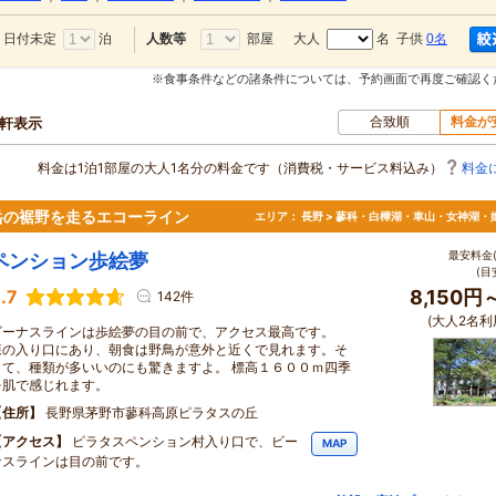
日付未定
泊
部屋
大人
名 子供
0名
人数等
※食事条件などの諸条件については、予約画面で再度ご確認く
合致順
料金が
0軒表示
料金は1泊1部屋の大人1名分の料金です（消費税・サービス料込み）
料金
岳の裾野を走るエコーライン
エリア：
長野 > 蓼科・白樺湖・車山・女神湖・
最安料金(
ペンション歩絵夢
(目
.7
8,150円
142件
(大人2名利
ビーナスラインは歩絵夢の目の前で、アクセス最高です。
森の入り口にあり、朝食は野鳥が意外と近くで見れます。そ
して、種類が多いいのにも驚きますよ。 標高１６００ｍ四季
を肌で感じれます。
住所
長野県茅野市蓼科高原ピラタスの丘
アクセス
ピラタスペンション村入り口で、ビー
MAP
ナスラインは目の前です。