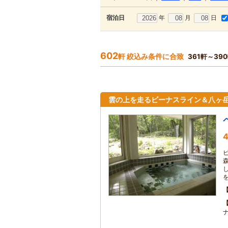
年
月
日
宿泊日
602
軒 絞込み条件に合致
361軒～39
雲の上を走るビーナスライン＆八ヶ
4