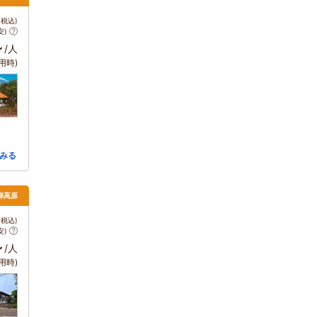
税込)
安)
～
/人
用時)
みる
梯高原
税込)
安)
～
/人
用時)