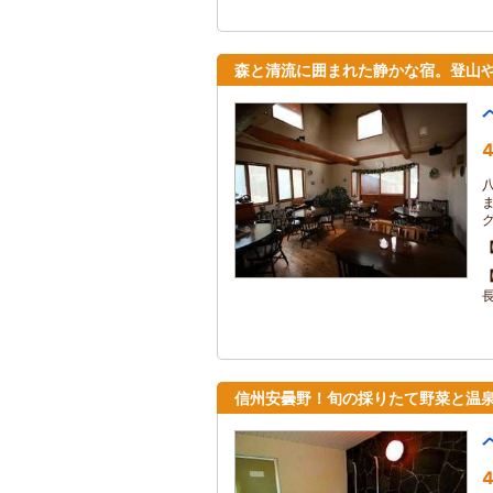
森と清流に囲まれた静かな宿。登山
4
信州安曇野！旬の採りたて野菜と温
4