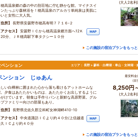
(大人2名利
穂高温泉郷の森の中の別荘地に佇む静かな館。マイナスイ
オンたっぷり森林浴を！穂高温泉のアルカリ単純泉は美肌に
いいと女性に大人気。
住所
長野県安曇野市穂高有明７７１６‐２
アクセス
安曇野ＩＣから穂高温泉郷方面へ12Ｋ
MAP
ｍ20分、ＪＲ穂高駅下車タクシー１０分
この施設の宿泊プランをもっと
なペンション
エリア：
長野 > 蓼科・白樺湖・車山・女神湖・
最安料金(
ペンション じゅあん
(目
8,250円
美しい白樺林に囲まれた心から落ち着けるアットホームな
宿。夕食はあたたかいものは、あたたかくお出しするように
(大人2名利
心がけています。朝食は手作りパンと新鮮な高原野菜。グル
ープファミリー向けの部屋もあり。
住所
長野県北佐久郡立科町女神湖畔410-10
アクセス
中央道諏訪ＩＣより約４０分/上信越道
MAP
佐久ＩＣより約４０分
この施設の宿泊プランをもっと