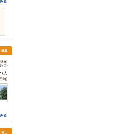
みる
> 離島
税込)
安)
～
/人
用時)
みる
場・富士