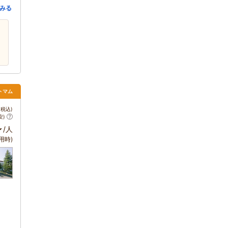
みる
トマム
税込)
安)
～
/人
用時)