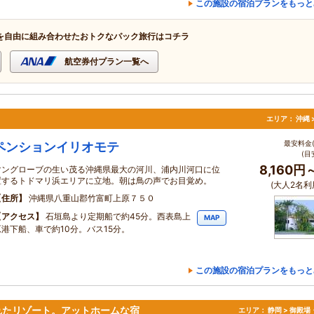
この施設の宿泊プランをもっと
を自由に組み合わせたおトクなパック旅行はコチラ
航空券付プラン一覧へ
エリア：
沖縄 
最安料金(
ペンションイリオモテ
(目
8,160円
マングローブの生い茂る沖縄県最大の河川、浦内川河口に位
置するトドマリ浜エリアに立地。朝は鳥の声でお目覚め。
(大人2名利
住所
沖縄県八重山郡竹富町上原７５０
アクセス
石垣島より定期船で約45分。西表島上
MAP
原港下船、車で約10分。バス15分。
この施設の宿泊プランをもっと
れたリゾート。アットホームな宿
エリア：
静岡 > 御殿