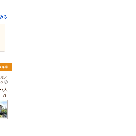
みる
東海岸
税込)
安)
～
/人
用時)