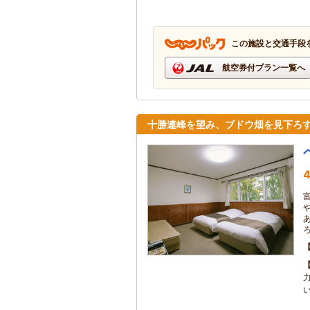
この施設と交通手段
航空券付プラン一覧へ
十勝連峰を望み、ブドウ畑を見下ろ
4