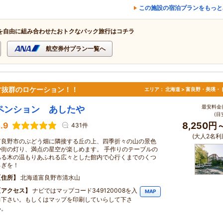
この施設の宿泊プランをもっと
を自由に組み合わせたおトクなパック旅行はコチラ
航空券付プラン一覧へ
す抜群のロケーション！！
エリア：
北海道 > 富良野・美瑛・
最安料金(
ペンション あしたや
(目
.9
8,250円
431件
(大人2名利
富良野市のぶどう畑に隣接する丘の上、四季折々の山の景色
や街の灯り、満点の星空が楽しめます。 手作りのテーブルの
ある木の温もりあふれる広々とした館内で心行くまでのくつ
ろぎを！
住所
北海道富良野市清水山
アクセス
ナビではマップコード349120008を入
MAP
力下さい。もしくはマップを印刷していらして下さ
い。