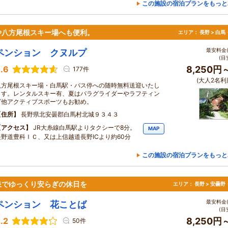
この施設の宿泊プランをもっと
や八方尾根スキー場へも便利。
エリア：
長野 > 白
最安料金(
ペンション クヌルプ
(目
.6
8,250円
177件
(大人2名利
八方尾根スキー場・白馬駅・バス停への随時無料送迎いたし
ます。レンタルスキー有、夏はパラグライダーやラフティン
グ他アクティブスポーツもお勧め。
住所
長野県北安曇郡白馬村北城９３４３
アクセス
JR大糸線白馬駅よりタクシーで8分。
MAP
長野道豊科ＩＣ、又は上信越道長野ICより約60分
この施設の宿泊プランをもっと
泉でゆっくり安らぎの休日を
エリア：
長野 > 安曇
最安料金(
ペンション 花ことば
(目
.2
8,250円
50件