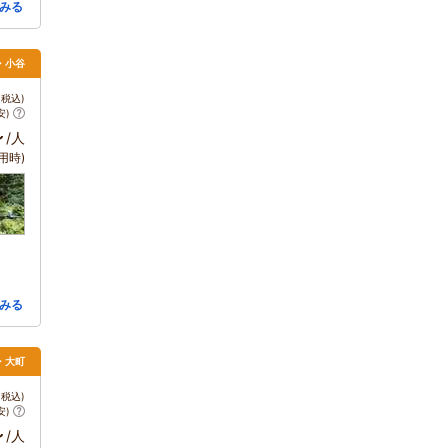
みる
馬・小谷
税込)
安)
～
/人
用時)
みる
野・大町
税込)
安)
～
/人