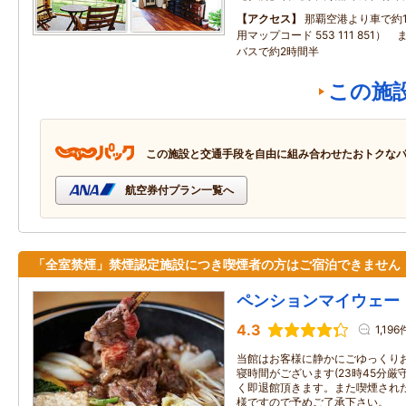
アクセス
那覇空港より車で約1
用マップコード 553 111 851
バスで約2時間半
この施
この施設と交通手段を自由に組み合わせたおトクな
航空券付プラン一覧へ
「全室禁煙」禁煙認定施設につき喫煙者の方はご宿泊できません
ペンションマイウェー
4.3
1,196
当館はお客様に静かにごゆっくり
寝時間がございます(23時45分厳
く即退館頂きます。また喫煙された
様ですので予めご了承下さい。