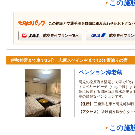
この施
この施設と交通手段を自由に組み合わせたおトクな
航空券付プラン一覧へ
航空券付プラン
伊勢神宮まで車で35分 志摩スペイン村まで12分 素泊りの宿
ペンション海老蔵
阿児の松原海水浴場まで車で10分
トロベリービーチ（いちご浜）まで
端に位置する御座白浜海水浴場まで
空の綺麗なペンションです。
住所
三重県志摩市阿児町神明
アクセス
近鉄鵜方駅からタク
この施