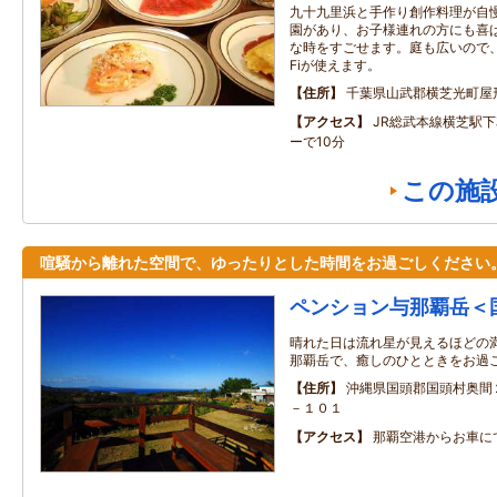
九十九里浜と手作り創作料理が自
園があり、お子様連れの方にも喜
な時をすごせます。庭も広いので、バ
Fiが使えます。
住所
千葉県山武郡横芝光町屋
アクセス
JR総武本線横芝駅
ーで10分
この施
喧騒から離れた空間で、ゆったりとした時間をお過ごしください
ペンション与那覇岳＜
晴れた日は流れ星が見えるほどの
那覇岳で、癒しのひとときをお過
住所
沖縄県国頭郡国頭村奥間
－１０１
アクセス
那覇空港からお車に