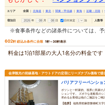
エリア
全国
｜
北海道
｜
東北
｜
関東・甲信越
｜
東海
｜
近畿・北陸
｜
年
月
日
日付未定
泊
宿泊日
人数等
※食事条件などの諸条件については、予
602
軒 絞込み条件に合致
1軒～30軒表示
料金は1泊1部屋の大人1名分の料金で
会津観光の前線基地・アウトドアの定宿にリーズナブル価格で提
バリアフリーペンショ
ポツンと一軒家的、視界に民家の
ションです。 ズボラな老船長のシ
求めるお客様は他のご施設をご検
住所
福島県耶麻郡磐梯町大字