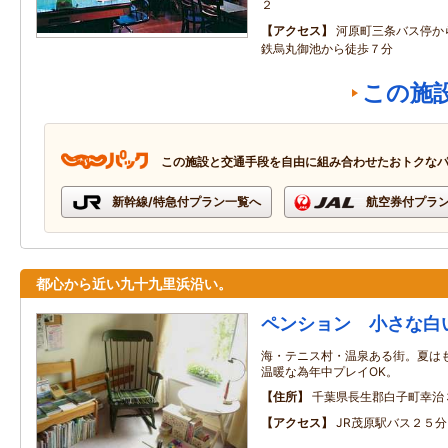
２
アクセス
河原町三条バス停か
鉄烏丸御池から徒歩７分
この施
この施設と交通手段を自由に組み合わせたおトクな
新幹線/特急付プラン一覧へ
航空券付プラ
都心から近い九十九里浜沿い。
ペンション 小さな白
海・テニス村・温泉ある街。夏は
温暖な為年中プレイOK。
住所
千葉県長生郡白子町幸治
アクセス
JR茂原駅バス２５分