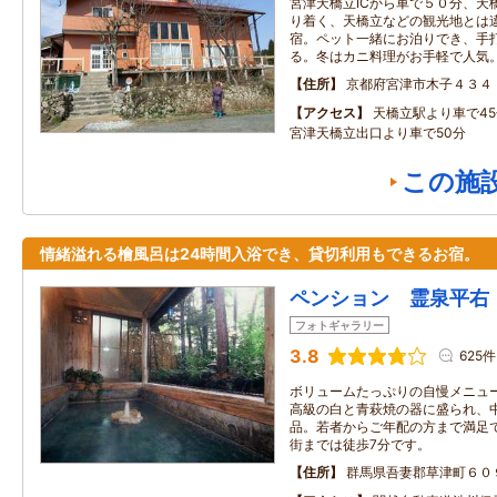
宮津天橋立ICから車で５０分、天
り着く、天橋立などの観光地とは
宿。ペット一緒にお泊りでき、手
る。冬はカニ料理がお手軽で人気
住所
京都府宮津市木子４３４
アクセス
天橋立駅より車で4
宮津天橋立出口より車で50分
この施
情緒溢れる檜風呂は24時間入浴でき、貸切利用もできるお宿。
ペンション 霊泉平右
フォトギャラリー
3.8
625件
ボリュームたっぷりの自慢メニュ
高級の白と青萩焼の器に盛られ、
品。若者からご年配の方まで満足
街までは徒歩7分です。
住所
群馬県吾妻郡草津町６０