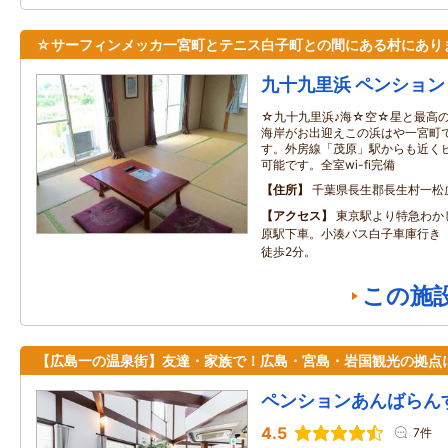
☆サーフィンメッカ一宮町とテニス白子町との間にある村にあり
九十九里浜 ペンション
☆九十九里浜♪海☆空☆星と最高
海岸がお出迎えこの浜はや一宮町
す。外房線「茂原」駅からも近く
可能です。全室wi-fi完備
住所
千葉県長生郡長生村一松
アクセス
東京駅より特急わか
原駅下車。小湊バス白子車庫行き
徒歩2分。
この施
【広島一の温泉街】友達・家族で！広島・宮島・岩国観光の拠点
ペンションあんばらん
4.5
7件