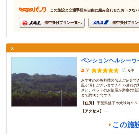
この施設と交通手段を自由に組み合わせたおトクな
航空券付プラン一覧へ
航空券付プラン
x
ペンションヘルシーウ
4.7
6件
おすすめの魚料理の名店ご紹介で
風ヶ浦もございます☆ﾍﾟｯﾄ連れ
さい。ペットのお部屋が満室の場
まで約10分です☆
住所
千葉県銚子市犬吠埼９５
アクセス
－
この施