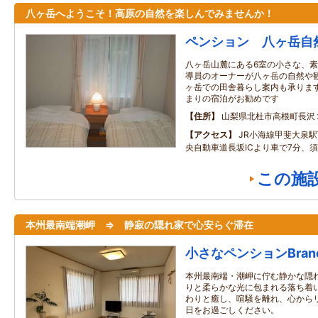
八ヶ岳へようこそ！高原の自然を楽しんでみませんか！
ペンション 八ヶ岳自
八ヶ岳山麓にある6室の小さな、
導員のオーナーが八ヶ岳の自然や
ヶ岳での田舎暮らし案内も承りま
まりの宿泊がお勧めです
住所
山梨県北杜市高根町長沢
アクセス
JR小海線甲斐大泉駅
央自動車道長坂ICより車で7分、須
この施
本州最南端潮岬 ⇒ 静寂の隠れ家で心安らぐ滞在
小さなペンションBranc
本州最南端・潮岬に佇む静かな隠
りと柔らかな光に包まれる落ち着
わりと癒し、喧騒を離れ、心から
日をお過ごしください。