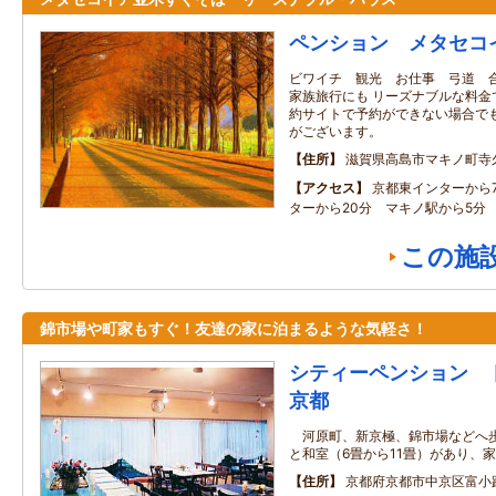
ペンション メタセコ
ビワイチ 観光 お仕事 弓道 
家族旅行にも リーズナブルな料金
約サイトで予約ができない場合でも
がございます。
住所
滋賀県高島市マキノ町寺
アクセス
京都東インターから
ターから20分 マキノ駅から5分
この施
錦市場や町家もすぐ！友達の家に泊まるような気軽さ！
シティーペンション 
京都
河原町、新京極、錦市場などへ歩
と和室（6畳から11畳）があり、
住所
京都府京都市中京区富小