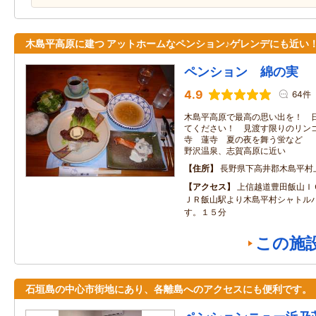
木島平高原に建つ アットホームなペンション♪ゲレンデにも近い
ペンション 綿の実
4.9
64件
木島平高原で最高の思い出を！ 
てください！ 見渡す限りのリン
寺 蓮寺 夏の夜を舞う蛍など 
野沢温泉、志賀高原に近い
住所
長野県下高井郡木島平村
アクセス
上信越道豊田飯山Ｉ
ＪＲ飯山駅より木島平村シャトル
す。１５分
この施
石垣島の中心市街地にあり、各離島へのアクセスにも便利です。