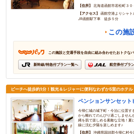
住所
北海道函館市若松町３０
アクセス
函館空港よりシャ
JR函館駅下車 徒歩５分
この施
この施設と交通手段を自由に組み合わせたおトクな
新幹線/特急付プラン一覧へ
航空券付プラ
ビーチへ徒歩約1分！観光＆レジャーに便利なわずか5室のホテル
ペンションサンセット
今帰仁城の城下町・今泊に位置す
から離れてのんびり過ごしません
縄を肌で楽しめる素敵な立地！夏
線に沈む夕陽を楽しめます♪
住所
沖縄県国頭郡今帰仁村今