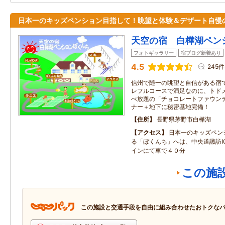
日本一のキッズペンション目指して！眺望と体験＆デザート自慢
天空の宿 白樺湖ペン
フォトギャラリー
宿ブログ新着あり
4.5
245件
信州で随一の眺望と自信がある宿で
レフルコースで満足なのに、トド
べ放題の「チョコレートファウンテ
ナー＋地下に秘密基地完備！
住所
長野県茅野市白樺湖
アクセス
日本一のキッズペン
る「ぼくんち」へは、中央道諏訪I
インにて車で４０分
この施
この施設と交通手段を自由に組み合わせたおトクな