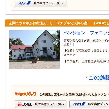
航空券付プラン一覧へ
玄関でウサギがお出迎え、リーズナブルで人気の宿 (WiFiな
ペンション フェニッ
深夜到着もOK! 玄関で看板ウサギの
出迎え！
住所
新潟県妙高市田口１５５
スクエアー）
アクセス
上信越道妙高高原ic
この施
この施設と交通手段を自由に組み合わせたおトクな
航空券付プラン一覧へ
航空券付プラン