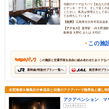
当館のテーマはズバリ【あなたの別
とデッキ・テラス、そして近くの
ください。私共は管理人として古
てお待ちしています。
住所
広島県廿日市市宮浜温泉
アクセス
最寄駅：JR大野浦駅
動車道 大野IC または 大竹IC
この施
この施設と交通手段を自由に組み合わせたおトクな
新幹線/特急付プラン一覧へ
航空券付プラ
全室海側＆檜風呂付◆温泉と自慢のアクアバーで熱帯魚と癒し時
アクアペンション マ
フォトギャラリー