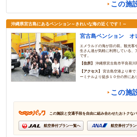
この施
沖縄県宮古島にあるペンション～きれいな海の近くです！～
宮古島ペンション オ
エメラルドの海が目の前。観光客
生さん達が気軽に利用している、
です。
住所
沖縄県宮古島市平良荷川取
アクセス
宮古島空港より車で
ーミナルより徒歩１０分の所にあ
この施
この施設と交通手段を自由に組み合わせたおトクな
航空券付プラン一覧へ
航空券付プラン