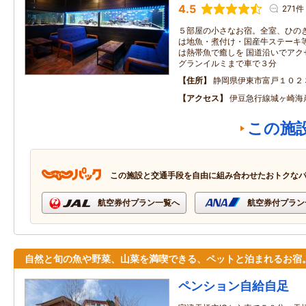
4.5
271件
５部屋の小さなお宿。全室、ひのき
は地魚・煮付け・国産牛ステーキ
は熱帯魚で癒しを 国道沿いでアク
グランイルミまで車で３分
住所
静岡県伊東市富戸１０２
アクセス
伊豆急行線城ヶ崎海
この施
この施設と交通手段を自由に組み合わせたおトクな
航空券付プラン一覧へ
航空券付プラン
自然と旬の魚や野菜、山菜を満喫できる、ペットと泊まれるお宿
ペンション自給自足