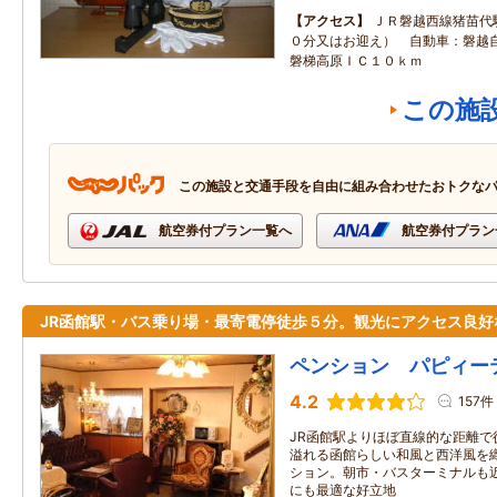
アクセス
ＪＲ磐越西線猪苗代
０分又はお迎え） 自動車：磐越
磐梯高原ＩＣ１０ｋｍ
この施
この施設と交通手段を自由に組み合わせたおトクな
航空券付プラン一覧へ
航空券付プラン
JR函館駅・バス乗り場・最寄電停徒歩５分。観光にアクセス良好
ペンション パピィー
4.2
157件
JR函館駅よりほぼ直線的な距離で
溢れる函館らしい和風と西洋風を
ション。朝市・バスターミナルも
にも最適な好立地