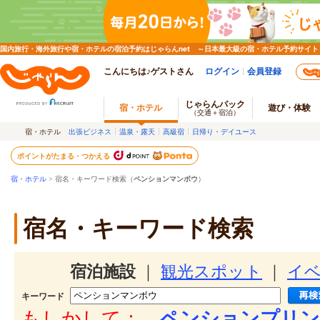
国内旅行・海外旅行や宿・ホテルの宿泊予約はじゃらんnet ～日本最大級の宿・ホテル予約サイト
こんにちは♪ゲストさん
ログイン
会員登録
じゃらんパック
宿・ホテル
遊び・体験
（交通＋宿泊）
宿・ホテル
出張ビジネス
温泉・露天
高級宿
日帰り・デイユース
ポイントがたまる・つかえる
宿・ホテル
> 宿名・キーワード検索（
ペンションマンボウ
）
宿名・キーワード検索
宿泊施設
｜
観光スポット
｜
イ
キーワード
もしかして：
ペンションプリン