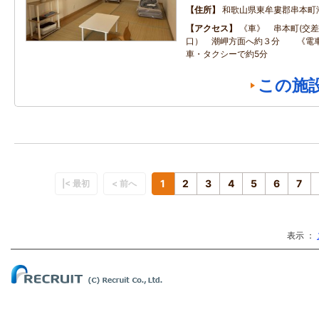
住所
和歌山県東牟婁郡串本町
アクセス
《車》 串本町(交
口） 潮岬方面へ約３分 《電車
車・タクシーで約5分
この施
1
2
3
4
5
6
7
|< 最初
< 前へ
表示 ：