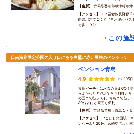
住所
群馬県吾妻郡草津町草津
アクセス
ＪＲ吾妻線長野原草
路線バスで２５分（草津温泉バス
徒歩１０分）
この施
日南海岸国定公園の入り口にある白壁に赤い屋根のペンション
ペンション青島
4.9
195件
青島ビーチへは水着のままGO！男
らよかったと満足できる料理とサ
の国まで徒歩3分。青島まで徒歩1
30分以内と観光も便利。
住所
宮崎県宮崎市青島１－６
アクセス
JRこどもの国駅下
ンターより20分、宮崎空港より車