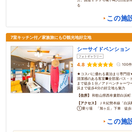
る
この施
7室キッチン付／家族旅にも◎観光地好立地
シーサイドペンション
フォトギャラリー
4.8
100件
★コスパに優れる素泊まり専門宿
清潔感のある客室■全部屋バス・
まで徒歩１分／アドベンチャーワ
浜まで徒歩4分の好立地も魅力
住所
和歌山県西牟婁郡白浜町
アクセス
ＪＲ紀勢本線「白浜
①乗り場 「旭ヶ丘」下車 徒歩
この施