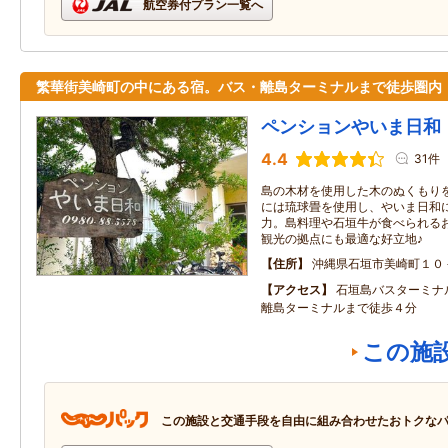
航空券付プラン一覧へ
繁華街美崎町の中にある宿。バス・離島ターミナルまで徒歩圏内
ペンションやいま日和
4.4
31件
島の木材を使用した木のぬくもり
には琉球畳を使用し、やいま日和
力。島料理や石垣牛が食べられる
観光の拠点にも最適な好立地♪
住所
沖縄県石垣市美崎町１０
アクセス
石垣島バスターミナ
離島ターミナルまで徒歩４分
この施
この施設と交通手段を自由に組み合わせたおトクな