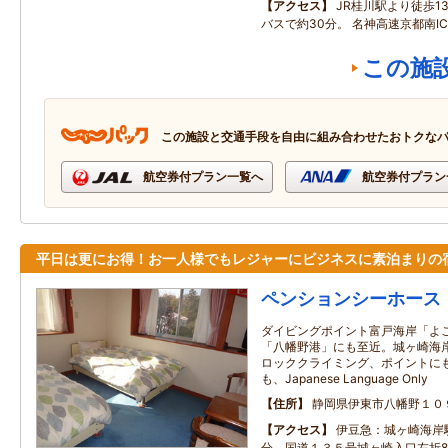
アクセス
JR桂川駅より徒歩1
バスで約30分。 名神高速京都南I
この施
この施設と交通手段を自由に組み合わせたおトクな
航空券付プラン一覧へ
航空券付プラン
平日は更にお得！お一人様でもレジャーにビジネスに素泊まりの
ペンションシーホース
ダイビングポイント富戸海岸「よ
「八幡野港」にも至近。城ヶ崎海
ロッククライミング、ポイントに
も、Japanese Language Only
住所
静岡県伊東市八幡野１０
アクセス
伊豆急：城ヶ崎海岸
分。国道１３５号城ヶ崎入口左折8