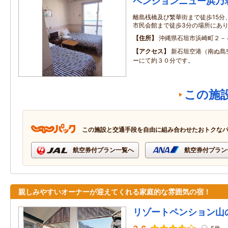
ペンションニュー浜乃
離島桟橋及び繁華街まで徒歩15分
市民会館まで徒歩3分の場所にあ
住所
沖縄県石垣市浜崎町２－
アクセス
新石垣空港（南ぬ島
ーにて約３０分です。
この施
この施設と交通手段を自由に組み合わせたおトクな
航空券付プラン一覧へ
航空券付プラン
親しみやすいオーナーが迎えてくれる家庭的な雰囲気の宿！
リゾートペンション山