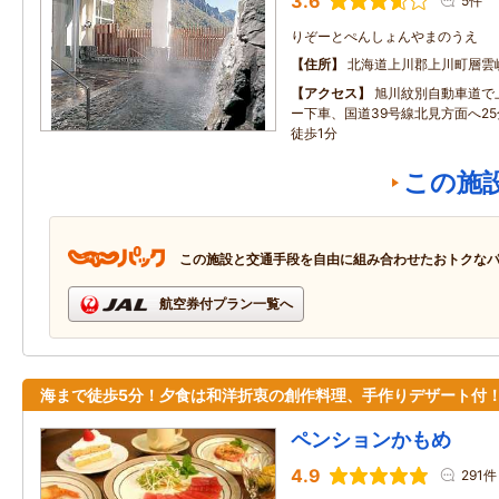
3.6
5件
りぞーとぺんしょんやまのうえ
住所
北海道上川郡上川町層雲
アクセス
旭川紋別自動車道で
ー下車、国道39号線北見方面へ2
徒歩1分
この施
この施設と交通手段を自由に組み合わせたおトクな
航空券付プラン一覧へ
海まで徒歩5分！夕食は和洋折衷の創作料理、手作りデザート付
ペンションかもめ
4.9
291件