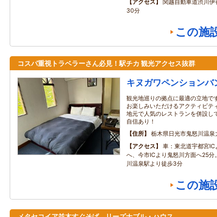
アクセス
関越自動車道渋川伊香
30分
この施
コスパ重視トラベラーさん必見！駅チカ 観光アクセス抜群
キヌガワペンションバ
観光地巡りの拠点に最適の立地です
お楽しみいただけるアクティビテ
地元で人気のレストランを併設し
自信あり！
住所
栃木県日光市鬼怒川温泉
アクセス
車：東北道宇都宮I
へ、今市ICより鬼怒川方面へ25
川温泉駅より徒歩3分
この施
メタセコイア並木すぐそば リーズナブル・ハウス