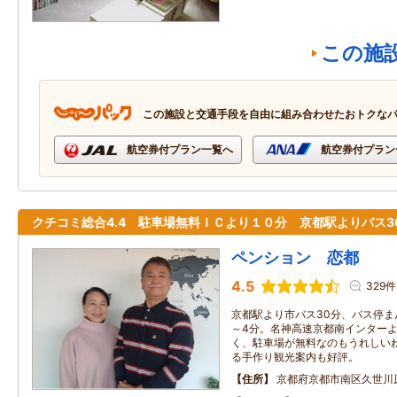
この施
この施設と交通手段を自由に組み合わせたおトクな
航空券付プラン一覧へ
航空券付プラン
クチコミ総合4.4 駐車場無料ＩＣより１０分 京都駅よりバス3
ペンション 恋都
4.5
329件
京都駅より市バス30分、バス停ま
～4分。名神高速京都南インターよ
く、駐車場が無料なのもうれしい
る手作り観光案内も好評。
住所
京都府京都市南区久世川