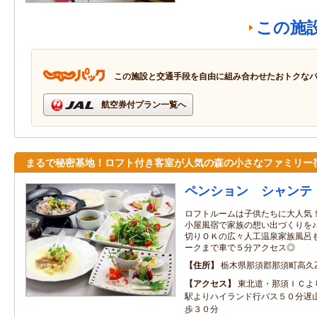
この施
この施設と交通手段を自由に組み合わせたおトクな
航空券付プラン一覧へ
まるで秘密基地！ロフト付き客室が人気の森の小さなファミリー
ペンション シャンテ
ロフトルームは子供たちに大人気
小屋風宿で家族の想い出づくりを
切りＯＫの広々人工温泉家族風呂
ークまで車で５分アクセス◎
住所
栃木県那須郡那須町高久
アクセス
東北道・那須ＩＣよ
駅よりハイランド行バス５０分遅
歩３０分