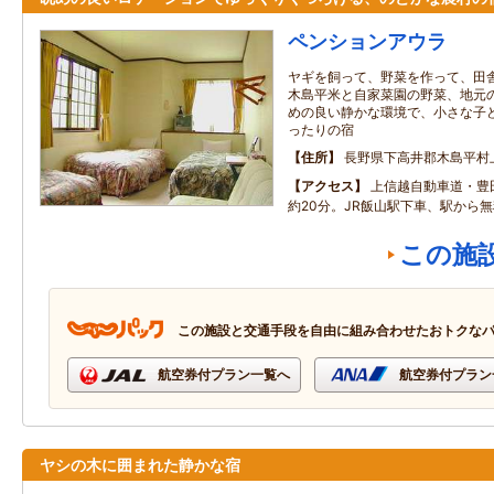
ペンションアウラ
ヤギを飼って、野菜を作って、田
木島平米と自家菜園の野菜、地元
めの良い静かな環境で、小さな子
ったりの宿
住所
長野県下高井郡木島平村
アクセス
上信越自動車道・豊
約20分。JR飯山駅下車、駅から
この施
この施設と交通手段を自由に組み合わせたおトクな
航空券付プラン一覧へ
航空券付プラン
ヤシの木に囲まれた静かな宿