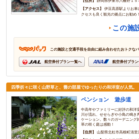
住所
静岡県伊東市八幡野１５
アクセス
伊豆高原駅よりお車
クセスも良く観光の拠点にお勧め
この施
この施設と交通手段を自由に組み合わせたおトクな
航空券付プラン一覧へ
航空券付プラン
四季折々に咲く山野草と、畳の部屋でゆったりの和洋室が人気。
ペンション 遊歩道
中高年やファミリーに好評の和洋
川が流れ、せせらぎや小鳥の鳴き
ケーション。数々のガーデニング
草の咲く庭は感動！
住所
山梨県北杜市高根町清里