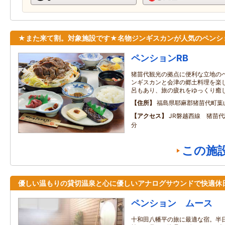
★また来て割。対象施設です★名物ジンギスカンが人気のペンシ
ペンションRB
猪苗代観光の拠点に便利な立地の
ンギスカンと会津の郷土料理を楽
呂もあり、旅の疲れをゆっくり癒
住所
福島県耶麻郡猪苗代町葉山7
アクセス
JR磐越西線 猪苗
分
この施
優しい温もりの貸切温泉と心に優しいアナログサウンドで快適休
ペンション ムース
十和田八幡平の旅に最適な宿。半