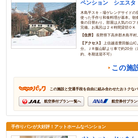
ペンション シエスタ
木島平スキ－場ゲレンデサイドの
使った手作り和食料理が基本。朝
食の日替わり。部屋は人気のロフ
完備。お風呂は２４時間貸切ＯＫ
住所
長野県下高井郡木島平村上
アクセス
上信越道豊田飯山IC
分。ＪＲ飯山駅より車で約20分（
約、冬期送迎不可）
この施
この施設と交通手段を自由に組み合わせたおトクな
航空券付プラン一覧へ
航空券付プラン
手作りパンが大好評！アットホームなペンション