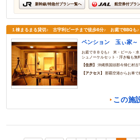
新幹線/特急付プラン一覧へ
航空券付プラ
１棟まるまる貸切♪ 古宇利ビーチまで徒歩6分♪ お庭でBBQも♪
ペンション 玉ぃ家～
お庭でＢＢＱも♪ 米・ビール・
シュノーケルセット・浮き輪も無料
住所
沖縄県国頭郡今帰仁村古
アクセス
那覇空港からお車で
この施