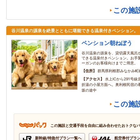
この施
谷川温泉の源泉を絶景とともに堪能できる温泉付きペンション。
ペンション朝ねぼう
谷川温泉の源泉を、貸切露天風呂
できる温泉付きペンション。お手
ーガンのお客様向けまでご用意。
住所
群馬県利根郡みなかみ町
アクセス
水上ICから291号
折湯の小屋方面へ。奥利根民宿の
坂の途中
この施
この施設と交通手段を自由に組み合わせたおトクな
新幹線/特急付プラン一覧へ
航空券付プラ