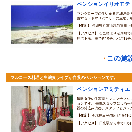
ペンションイリオモテ
マングローブの生い茂る沖縄県最
置するトドマリ浜エリアに立地。
住所
沖縄県八重山郡竹富町上
アクセス
石垣島より定期船で
原港下船、車で約10分。バス15分
この施
フルコース料理と生演奏ライブが自慢のペンションです。
ペンションアミティエ
毎晩食後の生演奏とフレンチフル
ョンです。 毎晩スタッフによる生
器の持込み演奏、スタッフとジャ
住所
栃木県日光市所野1541‐2
アクセス
日光駅から車で10分