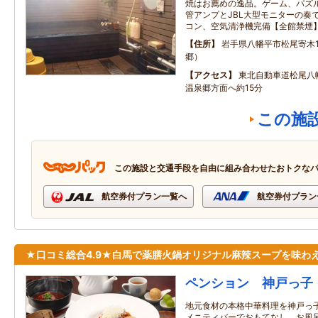
焼はお薦めの逸品。ゲーム、パズ
管アンプとJBL大型モニターの奏
コン、空気清浄機完備【全館禁煙
住所
岩手県八幡平市松尾寄木1-
郷）
アクセス
東北自動車道松尾八
温泉郷方面へ約15分
この施
この施設と交通手段を自由に組み合わせたおトクな
航空券付プラン一覧へ
航空券付プラン
★口コミ総合4.9★白馬で薬膳火鍋オリジナル麻辣スープを味わ
ペンション 神戸っ子
地元食材の本格中華料理を神戸っ子
メニティバーでおもてなし。お風呂