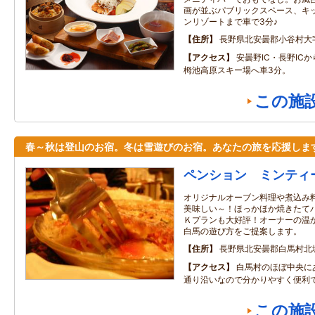
画が並ぶパブリックスペース、キッ
ンリゾートまで車で3分♪
住所
長野県北安曇郡小谷村大字千
アクセス
安曇野IC・長野ICか
栂池高原スキー場へ車3分。
この施
春～秋は登山のお宿。冬は雪遊びのお宿。あなたの旅を応援しま
ペンション ミンティ
オリジナルオーブン料理や煮込み
美味しい～！ほっかほか焼きたて
Ｋプランも大好評！オーナーの温
白馬の遊び方をご提案します。
住所
長野県北安曇郡白馬村北
アクセス
白馬村のほぼ中央に
通り沿いなので分かりやすく便利
この施