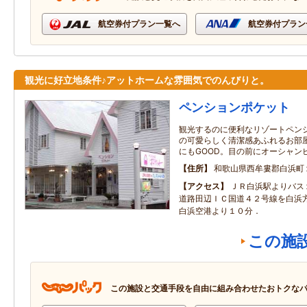
航空券付プラン一覧へ
航空券付プラン
観光に好立地条件♪アットホームな雰囲気でのんびりと。
ペンションポケット
観光するのに便利なリゾートペン
の可愛らしく清潔感あふれるお部
にもGOOD。目の前にオーシャン
住所
和歌山県西牟婁郡白浜町
アクセス
ＪＲ白浜駅よりバス
道路田辺ＩＣ国道４２号線を白浜
白浜空港より１０分．
この施
この施設と交通手段を自由に組み合わせたおトクな