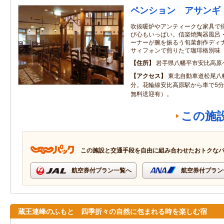
ペンション アサンギ
吹抜暖炉やアンティークな家具で
び心もいっぱい。信楽焼陶器風呂
ーナーが腕を振るう旬菜創作ディ
サィフォンで煎りたて珈琲格別味
住所
岩手県八幡平市安比高原
アクセス
東北自動車道松尾八幡
分。花輪線安比高原駅から車で5
無料送迎有）。
この施
この施設と交通手段を自由に組み合わせたおトクな
航空券付プラン一覧へ
航空券付プラン
蔵王連峰のふもと 四季折々の自然に包まれる時を楽しむ宿