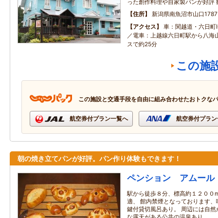
った創作料理や自家製パンが好評 
住所
新潟県南魚沼市山口1787
アクセス
車：関越道・六日町I
／電車：上越線六日町駅から八海
スで約25分
この施
この施設と交通手段を自由に組み合わせたおトクな
航空券付プラン一覧へ
航空券付プラン
朝の焼き立てパンが好評。パン作り体験もできます！
ペンション アムール
駅から徒歩８分、標高約１２００
適、 館内禁煙となっております、
鍵付貸切風呂あり。 周辺には自然
な露天がある公共の温泉あり