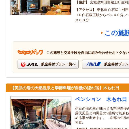
住所
宮城県刈田郡蔵王町遠刈
アクセス
東北道 白石IC・村田
ＪＲ白石蔵王駅からバス４０分 ／
ス６０分
この施
この施設と交通手段を自由に組み合わせたおトクな
航空券付プラン一覧へ
航空券付プラン
【美肌の湯の天然温泉と季節料理が自慢の隠れ宿】木もれ日
ペンション 木もれ日
伊豆の海の幸が味わえる料理自慢
露天風呂と内風呂の2箇所で気兼
める事が出来ます。 京都の生粋
和食。