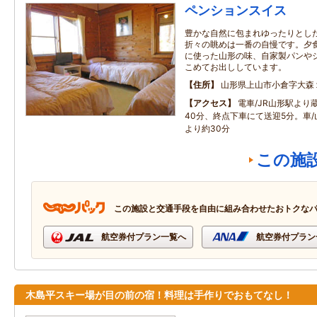
ペンションスイス
豊かな自然に包まれゆったりとし
折々の眺めは一番の自慢です。夕
に使った山形の味、自家製パンや
こめてお出ししています。
住所
山形県上山市小倉字大森
アクセス
電車/JR山形駅より
40分、終点下車にて送迎5分。車/
より約30分
この施
この施設と交通手段を自由に組み合わせたおトクな
航空券付プラン一覧へ
航空券付プラン
木島平スキー場が目の前の宿！料理は手作りでおもてなし！