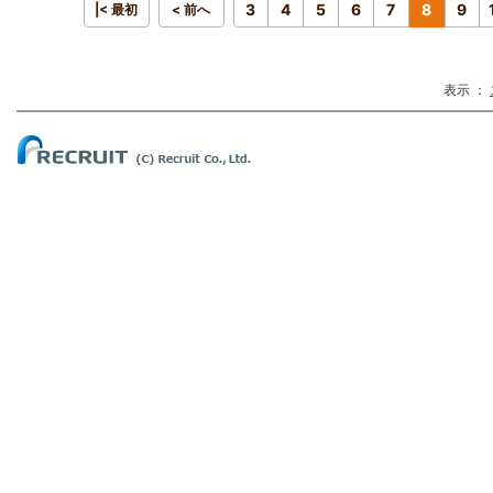
3
4
5
6
7
8
9
|< 最初
< 前へ
表示 ：