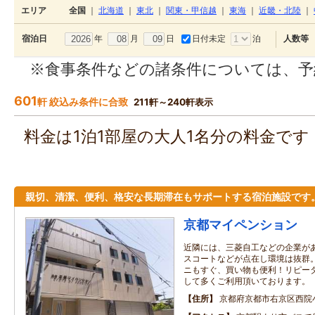
エリア
全国
｜
北海道
｜
東北
｜
関東・甲信越
｜
東海
｜
近畿・北陸
｜
年
月
日
日付未定
泊
宿泊日
人数等
※食事条件などの諸条件については、予
601
軒 絞込み条件に合致
211軒～240軒表示
料金は1泊1部屋の大人1名分の料金で
親切、清潔、便利、格安な長期滞在もサポートする宿泊施設です
京都マイペンション
近隣には、三菱自工などの企業が
スコートなどが点在し環境は抜群
ニもすぐ、買い物も便利！リピー
して多くご利用頂いております。
住所
京都府京都市右京区西院