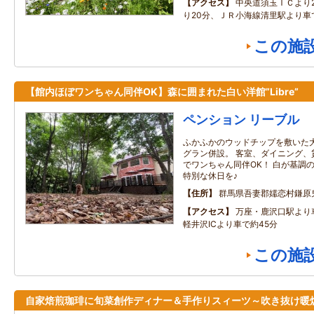
アクセス
中央道須玉ＩＣより
り20分、ＪＲ小海線清里駅より車
この施
【館内ほぼワンちゃん同伴OK】森に囲まれた白い洋館”Libre”
ペンション リーブル
ふかふかのウッドチップを敷いた大
グラン併設。 客室、ダイニング、
でワンちゃん同伴OK！ 白が基調
特別な休日を♪
住所
群馬県吾妻郡嬬恋村鎌原鬼の
アクセス
万座・鹿沢口駅より
軽井沢ICより車で約45分
この施
自家焙煎珈琲に旬菜創作ディナー＆手作りスィーツ～吹き抜け暖