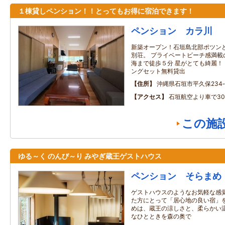
１棟貸しペンション！！とってもお得に宿泊できます！
ペンション カラ川
新築オープン！石垣島北部ポツン
別荘。 プライベートビーチ感満載
海まで徒歩５分 星がとても綺麗！
ングセット無料貸出
住所
沖縄県石垣市平久保234‐
アクセス
石垣航空より車で3
この施
ゆる～く のんび～り みやぎ蔵王ゲストハウス
ペンション そらまめ
ゲストハウスのようなお気軽な感覚
た方にとって「居心地の良い宿」を
めは、蔵王の涼しさと、柔らかい温
なひとときを森の奥で