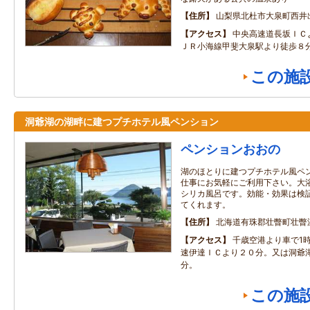
住所
山梨県北杜市大泉町西井出8
アクセス
中央高速道長坂ＩＣ
ＪＲ小海線甲斐大泉駅より徒歩８
この施
洞爺湖の湖畔に建つプチホテル風ペンション
ペンションおおの
湖のほとりに建つプチホテル風ペ
仕事にお気軽にご利用下さい。大
シリカ風呂です。効能・効果は検
てくれます。
住所
北海道有珠郡壮瞥町壮瞥温
アクセス
千歳空港より車で1時
速伊達ＩＣより２０分。又は洞爺
分。
この施