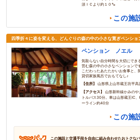
須ＩＣより約１０㌔
この施
四季折々に姿を変える、どんぐりの森の中の小さな寛ぎペンショ
ペンション ノエル
気取らない自分時間を大切にできる
営む森の中の小さなペンションです
こだわったあたたかいお食事と、
貸切家族風呂でおもてなし♪
住所
山形県上山市蔵王坊平高
アクセス
山形新幹線かみのや
トルバス30分。車は山形蔵王IC
ーライン約40分
この施
この施設と交通手段を自由に組み合わせたおトクな