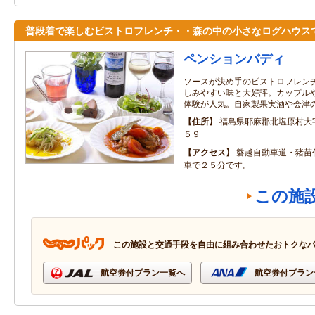
普段着で楽しむビストロフレンチ・・森の中の小さなログハウス
ペンションバディ
ソースが決め手のビストロフレン
しみやすい味と大好評。カップル
体験が人気。自家製果実酒や会津
住所
福島県耶麻郡北塩原村大
５９
アクセス
磐越自動車道・猪苗
車で２５分です。
この施
この施設と交通手段を自由に組み合わせたおトクな
航空券付プラン一覧へ
航空券付プラン