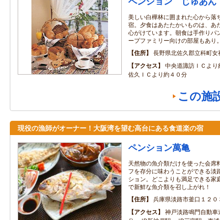
ペンション じゅあん
美しい白樺林に囲まれた心から落
宿。夕食はあたたかいものは、あ
心がけています。朝食は手作りパ
ープファミリー向けの部屋もあり
住所
長野県北佐久郡立科町女神
アクセス
中央道諏訪ＩＣより
佐久ＩＣより約４０分
この施
現役の漁師がオーナー！大阪湾を望む高台にある食道楽の宿
ペンション萬亀
天然物の魚介類だけを使った会席
フを存分に味わうことができる淡
ション。どこよりも満足できる家
で新鮮な魚介類を召し上がれ！
住所
兵庫県淡路市釜口１２０
アクセス
神戸淡路鳴門自動車道