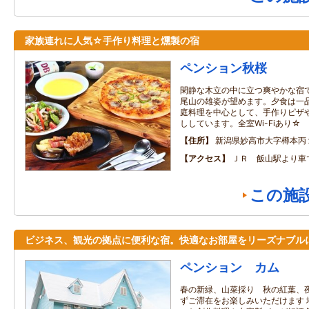
家族連れに人気☆手作り料理と燻製の宿
ペンション秋桜
閑静な木立の中に立つ爽やかな宿
尾山の雄姿が望めます。夕食は一
庭料理を中心として、手作りピザ
ししています。全室Wi-Fiあり☆
住所
新潟県妙高市大字樽本丙
アクセス
ＪＲ 飯山駅より車
この施
ビジネス、観光の拠点に便利な宿。快適なお部屋をリーズナブル
ペンション カム
春の新緑、山菜採り 秋の紅葉、夜
ずご滞在をお楽しみいただけます 