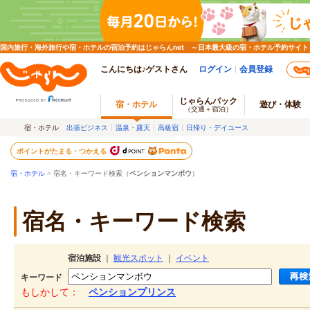
国内旅行・海外旅行や宿・ホテルの宿泊予約はじゃらんnet ～日本最大級の宿・ホテル予約サイト
こんにちは♪ゲストさん
ログイン
会員登録
じゃらんパック
宿・ホテル
遊び・体験
（交通＋宿泊）
宿・ホテル
出張ビジネス
温泉・露天
高級宿
日帰り・デイユース
ポイントがたまる・つかえる
宿・ホテル
> 宿名・キーワード検索（
ペンションマンボウ
）
宿名・キーワード検索
宿泊施設
｜
観光スポット
｜
イベント
キーワード
もしかして：
ペンションプリンス