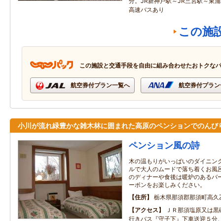
分。JR新神戸駅～JR三宮駅～東
高速バスあり
この施
この施設と交通手段を自由に組み合わせたおトクな
航空券付プラン一覧へ
航空券付プラン
小川が流れ緑豊かな雑木林に囲まれた高原のペンションでのんび
ペンション風の詩
木の温もりがいっぱいのダイニン
ルで大人のムードで落ち着くお風
のディナーや食後は暖炉のあるバ
ーボンをお楽しみください。
住所
栃木県那須郡那須町高久乙
アクセス
ＪＲ那須塩原又は黒
行きバス『守子下』下車送迎５分