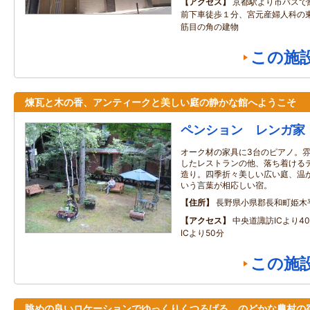
アクセス
京都駅より市バスで
前下車徒歩１分、宮元産婦人科の
筋目の角の建物
この施
煉瓦と木の香、アンティークと美しい庭の静かな館へようこそ
ペンション レンガ家
オーク材の家具に3台のピアノ。
したレストランの他、落ち着ける
造り。四季折々美しい広い庭、温
いう言葉が相応しい宿。
住所
長野県小県郡長和町姫木
アクセス
中央道諏訪ICより4
ICより50分
この施
眺めの良いロケーションでゆっくりくつろげる、のどかな農村の