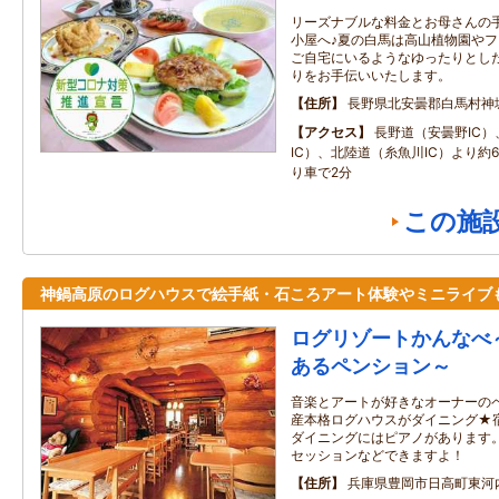
リーズナブルな料金とお母さんの
小屋へ♪夏の白馬は高山植物園やフ
ご自宅にいるようなゆったりとし
りをお手伝いいたします。
住所
長野県北安曇郡白馬村神
アクセス
長野道（安曇野IC
IC）、北陸道（糸魚川IC）より約60
り車で2分
この施
神鍋高原のログハウスで絵手紙・石ころアート体験やミニライブ
ログリゾートかんなべ
あるペンション～
音楽とアートが好きなオーナーの
産本格ログハウスがダイニング★
ダイニングにはピアノがあります
セッションなどできますよ！
住所
兵庫県豊岡市日高町東河内