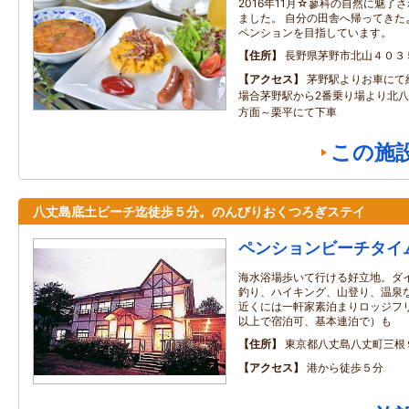
2016年11月☆蓼科の自然に魅了
ました。 自分の田舎へ帰ってきた
ペンションを目指しています。
住所
長野県茅野市北山４０３
アクセス
茅野駅よりお車にて
場合茅野駅から2番乗り場より北
方面～栗平にて下車
この施
八丈島底土ビーチ迄徒歩５分。のんびりおくつろぎステイ
ペンションビーチタイ
海水浴場歩いて行ける好立地。ダ
釣り、ハイキング、山登り、温泉
近くには一軒家素泊まりロッジフリー
以上で宿泊可、基本連泊で）も
住所
東京都八丈島八丈町三根
アクセス
港から徒歩５分