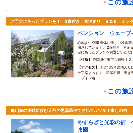
この施
ご予定にあったプランを！ 2食付き 素泊まり Ｂ＆Ｂ シン
ペンション ウェーブ
心地よい空間 身体に優しい和食
用意しています。 2食付き 素泊
定にあったプランをお選びいただ
住所
静岡県伊東市八幡野１２
アクセス
国道135号線池入り
十字路まっすぐ 床屋左折 突き
－ブイン着
この施
亀山湖の湖畔に佇む天然の黒湯温泉でお肌ツルツル！癒しの宿
やすらぎと光彩の宿 
ま園