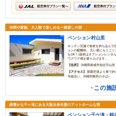
航空券付プラン一覧へ
航空券付プラン
仲間や家族、大人数で楽しめる一棟貸しの宿
ペンション村山里
キッチン完備で食材を持ち込んで
ョンの醍醐味。 広い庭にもミニシ
もOK！(器材はオプションレンタ
ワクワク感を盛り上げます。
住所
沖縄県南城市知念字山里
アクセス
那覇空港より車で約4
号線沿い、沖縄刑務所のそば）
この施
緑豊かな千ヶ滝にある大阪出身夫妻のアットホームな宿
ペンション千ケ滝・軽