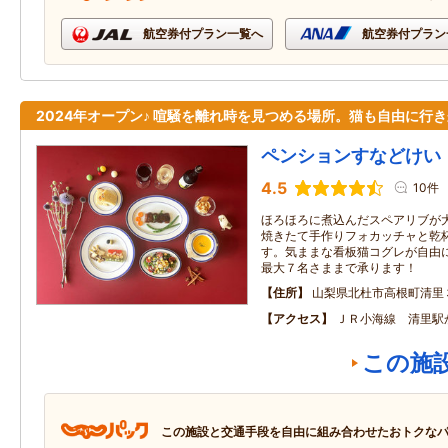
航空券付プラン一覧へ
航空券付プラン
2024年オープン♪ 喧騒を離れ時を見つめる場所。猫も自由に行
ペンションすなどけい
4.5
10件
ほろほろに煮込んだスペアリブが
焼きたて手作りフォカッチャと乾
す。気ままな看板猫コグレが自由
最大７名さままで承ります！
住所
山梨県北杜市高根町清里
アクセス
ＪＲ小海線 清里駅
この施
この施設と交通手段を自由に組み合わせたおトクな