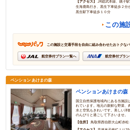
アクセス
JR総武本線、銚子
生海鹿島行き、黒生下車徒歩２分
黒生駅下車徒歩１０分
この施
この施設と交通手段を自由に組み合わせたおトクな
航空券付プラン一覧へ
航空券付プラン
ペンション あけまの森
ペンションあけまの森
国立自然保護地域内にある当施設
れています。地元の新鮮な野菜、
水と空気もきれいです。美しい洋
のんびりと過ごして下さいませ。
住所
鳥取県西伯郡大山町赤松
アクセス
高速米子南ICより2