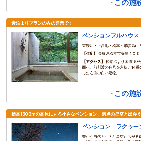
この施
素泊まりプランのみの営業です
ペンションフルハウス
乗鞍岳・上高地・松本・飛騨高山
住所
長野県松本市安曇４０８
アクセス
松本ICより国道15
面へ。前川渡の信号を左折。14番
った右側の白い建物。
この施
標高1500mの高原にある小さなペンション。満点の星空と出会
ペンション ラクゥー
豊かな自然と壮大な星空が広がる信