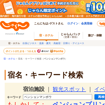
国内旅行・海外旅行や宿・ホテルの宿泊予約はじゃらんnet ～日本最大級の宿・ホテル予約サイト
こんにちは♪ゲストさん
ログイン
会員登録
じゃらんパック
宿・ホテル
遊び・体験
（交通＋宿泊）
宿・ホテル
出張ビジネス
温泉・露天
高級宿
日帰り・デイユース
ポイントがたまる・つかえる
宿・ホテル
> 宿名・キーワード検索（
ペンションマンボウ
）
宿名・キーワード検索
宿泊施設
｜
観光スポット
｜
イ
キーワード
もしかして：
ペンションプリン