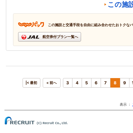
この施
この施設と交通手段を自由に組み合わせたおトクな
航空券付プラン一覧へ
3
4
5
6
7
8
9
|< 最初
< 前へ
表示 ：