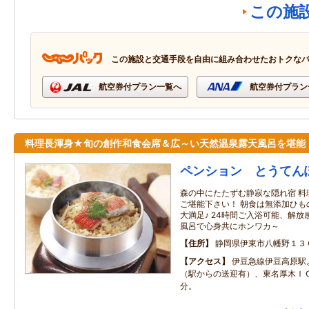
この施
この施設と交通手段を自由に組み合わせたおトクな
航空券付プラン一覧へ
航空券付プラン
料理長渾身★旬の創作和食会席＆広～い天然温泉露天風呂を堪能
ペンション とうてん
森の中にたたずむ静寂な隠れ宿 料
ご堪能下さい！ 朝食は無添加ひも
大満足♪ 24時間ご入浴可能、解
風呂で心身共にホンワカ～
住所
静岡県伊東市八幡野１３
アクセス
伊豆急線伊豆高原駅
（駅からの送迎有）、東名厚木Ｉ
分。