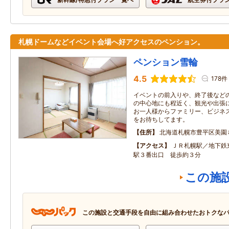
札幌ドームなどイベント会場へ好アクセスのペンション。
ペンション雪輪
4.5
178件
イベントの前入りや、終了後など
の中心地にも程近く、観光や出張
お一人様からファミリー、ビジネ
をお待ちしてます。
住所
北海道札幌市豊平区美園
アクセス
ＪＲ札幌駅／地下鉄
駅３番出口 徒歩約３分
この施
この施設と交通手段を自由に組み合わせたおトクな