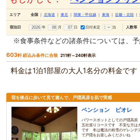
エリア
全国
｜
北海道
｜
東北
｜
関東・甲信越
｜
東海
｜
近畿・北陸
｜
年
月
日
日付未定
泊
宿泊日
人数等
※食事条件などの諸条件については、予
603
軒 絞込み条件に合致
211軒～240軒表示
料金は1泊1部屋の大人1名分の料金で
宿を拠点に歩いて見て遊んで、戸隠高原を肌で実感
ペンション ピオレ
パワースポットとしての戸隠高原
五社巡りコースです 不安な方は
です 冬は魔法の粉雪のゲレンデ
で戸隠をお楽しみくださいね