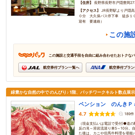
住所
長野県長野市戸隠豊岡273
アクセス
JR長野駅より戸隠
０分 大久保バス停下車 徒歩１０
迎有 要連絡）
この施
この施設と交通手段を自由に組み合わせたおトクな
航空券付プラン一覧へ
航空券付プラン
緑豊かな自然の中で のんびり♪ 1階、パッチワークキルト数点展示
ペンション のんきＰ
4.7
189件
（現金支払いは電話で受付)●道の
反の滝～溶岩流巡り車5～10分。
た後は、カニや但馬牛料理を堪能♪