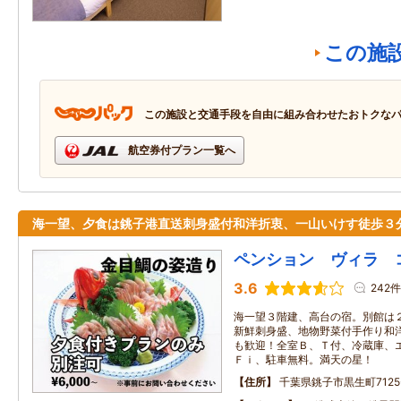
この施
この施設と交通手段を自由に組み合わせたおトクな
航空券付プラン一覧へ
海一望、夕食は銚子港直送刺身盛付和洋折衷、一山いけす徒歩３
ペンション ヴィラ 
3.6
242件
海一望３階建、高台の宿。別館は
新鮮刺身盛、地物野菜付手作り和
も歓迎！全室Ｂ、Ｔ付、冷蔵庫、
Ｆｉ、駐車無料。満天の星！
住所
千葉県銚子市黒生町7125