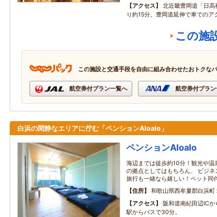
アクセス
北近畿豊岡道「日高
り約15分。豊岡道延伸で車でのア
この施
この施設と交通手段を自由に組み合わせたおトクな
航空券付プラン一覧へ
航空券付プラン
白浜の閑静なエリアに佇む「ペンションAloalo」
ペンションAloalo
海辺までは徒歩約10分！観光や温
の拠点としてはもちろん、 ビジネ
旅行も一緒なら嬉しい！ペット同
住所
和歌山県西牟婁郡白浜町
アクセス
阪和道南紀田辺ICか
駅からバスで30分。