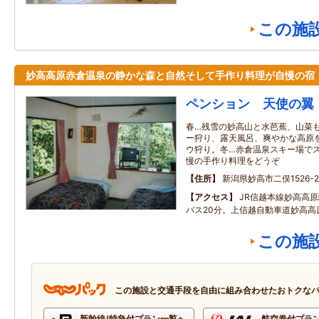
この施
妙高高原赤倉温泉の静かな森と自然そして手作り料理が自慢の宿
ペンション 天使の翼
春…残雪の妙高山と水芭蕉、山菜
ー狩り、露天風呂、爽やかな高原
ウ狩り。冬…赤倉温泉スキー場で
慢の手作り料理をどうぞ
住所
新潟県妙高市二俣1526-2
アクセス
JR信越本線妙高高
バス20分。上信越自動車道妙高高原
この施
この施設と交通手段を自由に組み合わせたおトクな
新幹線/特急付プラン一覧へ
航空券付プラ