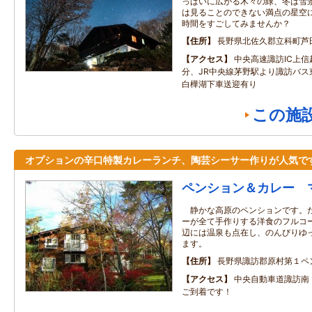
っぱいに広がる木々の緑、冬は雪
は見ることのできない満点の星空
時間をすごしてみませんか？
住所
長野県北佐久郡立科町芦
アクセス
中央高速諏訪IC上信
分、JR中央線茅野駅より諏訪バス
白樺湖下車送迎有り
この施
オプションの辛口特製カレーランチ、陶芸シーサー作りが人気で
ペンション＆カレー 
静かな高原のペンションです。た
ーが全て手作りする洋食のフルコ
辺には温泉も点在し、のんびりゆ
ます。
住所
長野県諏訪郡原村第１ペ
アクセス
中央自動車道諏訪南
ご到着です！