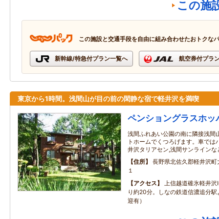
この施
この施設と交通手段を自由に組み合わせたおトクな
新幹線/特急付プラン一覧へ
航空券付プラ
東京から1時間。浅間山が目の前の閑静な宿で軽井沢を満喫
ペンショングラスホッ
浅間ふれあい公園の南に隣接浅間
トホームでくつろげます。車ではハ
井沢タリアセン,浅間サンラインな
住所
長野県北佐久郡軽井沢町
１
アクセス
上信越道碓氷軽井沢I
り約20分。しなの鉄道信濃追分駅
迎有）