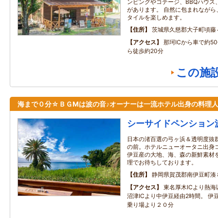
ンピングやコテージ、BBQハウス
があります。 自然に包まれながら
タイルを楽しめます。
住所
茨城県久慈郡大子町頃藤
アクセス
那珂ICから車で約5
ら徒歩約20分
この施
海まで０分☆ＢＧМは波の音♪オーナーは一流ホテル出身の料理
シーサイドペンション
日本の渚百選の弓ヶ浜＆透明度抜
の前。ホテルニューオータニ出身コ
伊豆産の大地、海、森の新鮮素材
理でお待ちしております。
住所
静岡県賀茂郡南伊豆町湊
アクセス
東名厚木ICより熱海
沼津ICより中伊豆経由2時間。 伊
乗り場より２０分