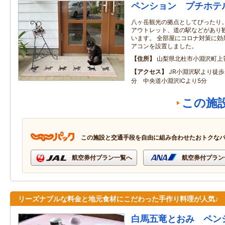
ペンション プチホテ
八ヶ岳観光の拠点としてぴったり
アウトレット、道の駅などがあり
います。 全部屋にコロナ対策に効
アコンを設置しました。
住所
山梨県北杜市小淵沢町上
アクセス
JR小淵沢駅より徒歩
分 中央道小淵沢ICより5分
この施
この施設と交通手段を自由に組み合わせたおトクな
航空券付プラン一覧へ
航空券付プラン
リーズナブルな料金と地元食材にこだわった手作り料理が人気♪
白馬五竜とおみ ペン