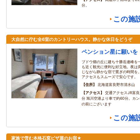
分。
この施
大自然に佇む全6室のカントリーハウス。静かな休日をどうぞ
ペンション星に願いを
ブドウ畑の丘に建ち十勝岳連峰を
も近く観光に便利な好立地。夜は
じながら静かな宿で寛ぎの時間を
アクセスもスムーズで安心です。
住所
北海道富良野市清水山
アクセス
交通アクセスJR富
分 旭川空港より車で約60分。カ
の前にございます
この施
家族で営む本格石窯ピザ屋のお宿★