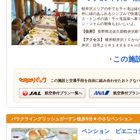
軽井沢エリアの中でも千ヶ滝は緑
外に緑のあふれるシンプルで快適
ス・トンボの湯・千ヶ滝温泉へ車
ン・ジャムの朝食もおいしいよ。
住所
長野県北佐久郡軽井沢町千
アクセス
碓井軽井沢ＩＣから
井沢」信号よりＲ１４６を３ｋｍ
この施
この施設と交通手段を自由に組み合わせたおトクな
航空券付プラン一覧へ
航空券付プラン
バラクライングリッシュガーデン徒歩5分★小さなペンション
ペンション ピエ二コ