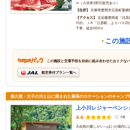
ｍ（入浴券2割引販売あり）
住所
兵庫県豊岡市日高町栗栖
アクセス
北近畿豊岡道「日高
15分。ＪＲ「江原駅」よりバス2
下車、徒歩500ｍ
この施
この施設と交通手段を自由に組み合わせたおトクな
航空券付プラン一覧へ
奥久慈・大子の川と山に囲まれた最高のロケーションのキャンプ
上小川レジャーペンシ
4.6
7件
大自然の癒しがいっぱいの場内に