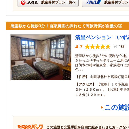
航空券付プラン一覧へ
航空券付プラン
清里駅から徒歩3分！自家農園の採れたて高原野菜が自慢の宿
清里ペンション いず
4.7
18件
清里駅から徒歩3分の便利な立地
をたっぷり使ったボリューム満点
は萌木の村や清泉寮、家族連れに
色々。
住所
山梨県北杜市高根町清里駅
アクセス
【電車】ＪＲ小海線
３分（２６０ｍ）。【お車】中央
１８分(１２ｋｍ）。
この施
この施設と交通手段を自由に組み合わせたおトクな