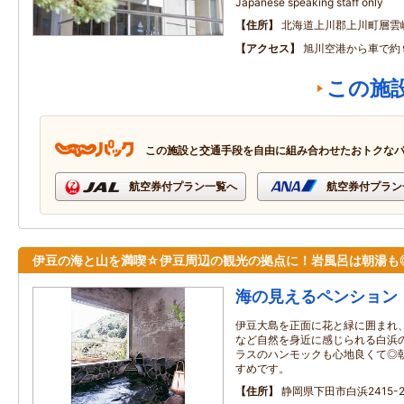
Japanese speaking staff only
住所
北海道上川郡上川町層雲
アクセス
旭川空港から車で約
この施
この施設と交通手段を自由に組み合わせたおトクな
航空券付プラン一覧へ
航空券付プラン
伊豆の海と山を満喫☆伊豆周辺の観光の拠点に！岩風呂は朝湯も
海の見えるペンション
伊豆大島を正面に花と緑に囲まれ
など自然を身近に感じられる白浜
ラスのハンモックも心地良くて◎
すめです。
住所
静岡県下田市白浜2415-