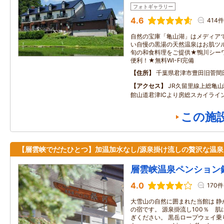
フォトギャラリー
4.6
414件
自然の宝庫「亀山湖」はメディア
い自慢の黒湯の天然温泉はお肌ツ
旬の和食料理をご提供★鴨川シー
便利！★無料WI-FI完備
住所
千葉県君津市豊田旧菅間
アクセス
JR久留里線上総亀山
館山道君津ICより房総スカイライ
この施
【層雲峡でだたひとつ】加温加水なし/源泉掛け流しの贅沢な温泉
層雲峡温泉ペンション
4.0
170件
大雪山の自然に囲まれた当館は 静
の宿です。 源泉掛流し100％ 
ぎください。 黒岳ロープウェイ乗