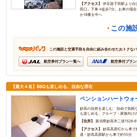
アクセス
伊豆急下田駅より白
田口」下車→徒歩7分。お車の場合、
か18番を中へ
この施
この施設と交通手段を自由に組み合わせたおトクな
航空券付プラン一覧へ
航空券付プラン
【最大４名】BBQも楽しめる、自由な滞在
ペンションハートウォ
妙高の自然を楽しむ、自由で気軽な
も楽しめる、グループ・家族向け
住所
新潟県妙高市二俣1526‐6
アクセス
妙高高原ICから車で
道・妙高高原駅から車で約10分