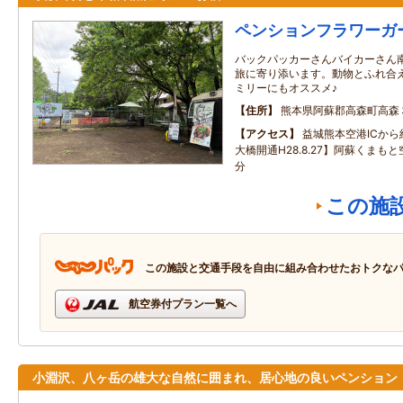
ペンションフラワーガ
バックパッカーさんバイカーさん
旅に寄り添います。動物とふれ合
ミリーにもオススメ♪
住所
熊本県阿蘇郡高森町高森
アクセス
益城熊本空港ICか
大橋開通H28.8.27】阿蘇くまも
分
この施
この施設と交通手段を自由に組み合わせたおトクな
航空券付プラン一覧へ
小淵沢、八ヶ岳の雄大な自然に囲まれ、居心地の良いペンション