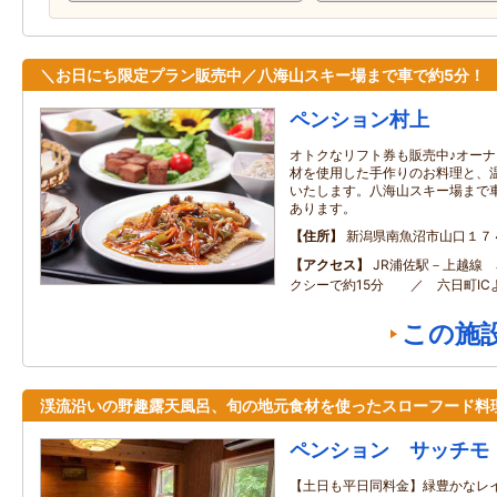
＼お日にち限定プラン販売中／八海山スキー場まで車で約5分！
ペンション村上
オトクなリフト券も販売中♪オー
材を使用した手作りのお料理と、
いたします。八海山スキー場まで
あります。
住所
新潟県南魚沼市山口１７
アクセス
JR浦佐駅－上越線 
クシーで約15分 ／ 六日町IC
この施
渓流沿いの野趣露天風呂、旬の地元食材を使ったスローフード料
ペンション サッチモ
【土日も平日同料金】緑豊かなレ