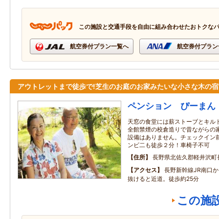
この施設と交通手段を自由に組み合わせたおトクな
航空券付プラン一覧へ
航空券付プラン
アウトレットまで徒歩で!芝生のお庭のお家みたいな小さな木の宿
ペンション ぴーまん
天窓の食堂には薪ストーブとキル
全館禁煙の校倉造りで昔ながらの
設備はありません。チェックイン
ンビ二も徒歩２分！車椅子不可
住所
長野県北佐久郡軽井沢町
アクセス
長野新幹線JR南口
抜けると近道。徒歩約25分
この施