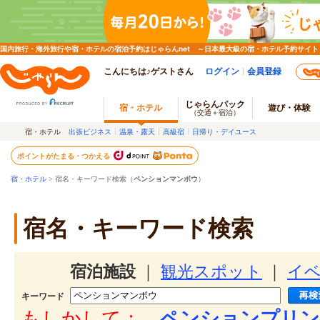
国内旅行・海外旅行や宿・ホテルの宿泊予約はじゃらんnet ～日本最大級の宿・ホテル予約サイト
こんにちは♪ゲストさん
ログイン
会員登録
じゃらんパック
宿・ホテル
遊び・体験
（交通＋宿泊）
宿・ホテル
出張ビジネス
温泉・露天
高級宿
日帰り・デイユース
ポイントがたまる・つかえる
宿・ホテル
> 宿名・キーワード検索（
ペンションマンボウ
）
宿名・キーワード検索
宿泊施設
｜
観光スポット
｜
イ
キーワード
もしかして：
ペンションプリン