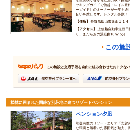
水芭蕉咲く春から紅葉の秋・白銀
ッキングガイドで信越トレイル登
ーガイド）のオーナーが一年を通
伝いを致します。レンタル多数！
住所
長野県飯山市飯山１１４
アクセス
上信越自動車道豊田
り、まだらおの湯経由10㌔15分
この施
この施設と交通手段を自由に組み合わせたおトクな
航空券付プラン一覧へ
航空券付プラン
松林に囲まれた閑静な別荘地に建つリゾートペンション
ペンション夕凪
能登有数のリゾートエリア「志賀
な環境と落着いた雰囲気が魅力。