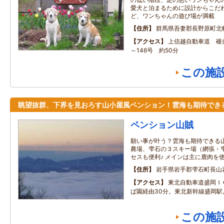
愛犬と泊まるために設計からこだ
ど、ワンちゃんの遊び場が満載
住所
群馬県吾妻郡長野原町北
アクセス
上信越自動車道 碓井
～146号 約50分
この施
眺望抜群、下界を見おろす山小屋風ペンション！雲海も期待でき
ペンション山賊
願い事が叶う？雲海も期待できる山
農場、雫石の３スキー場（網張・
セスも便利♪ メインは主に鹿肉を
住所
岩手県岩手郡雫石町長山
アクセス
東北自動車道盛岡Ｉ
ば園経由30分。東北新幹線盛岡駅
この施