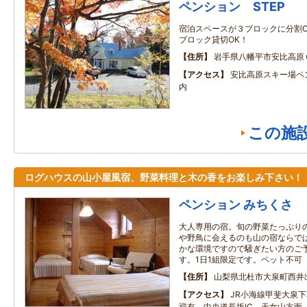
ペンション STEP
宿泊スペースが３ブロックに分割O
ブロック貸切OK！
住所
岩手県八幡平市安比高原
アクセス
安比高原スキー場ペ
内
この施
ログハウスの山小屋風宿、野菜料理と木の香をお楽しみ下さい！
ペンション みちくさ
大人専用の宿。旬の野菜たっぷり
や野鳥に会えるのも山の宿ならで
かな環境ですので騒ぎたい方のご
す。1日1組限定です。ペット不可
住所
山梨県北杜市大泉町西井
アクセス
JR小海線甲斐大泉
迎有 中央道長坂IC 天女山方面