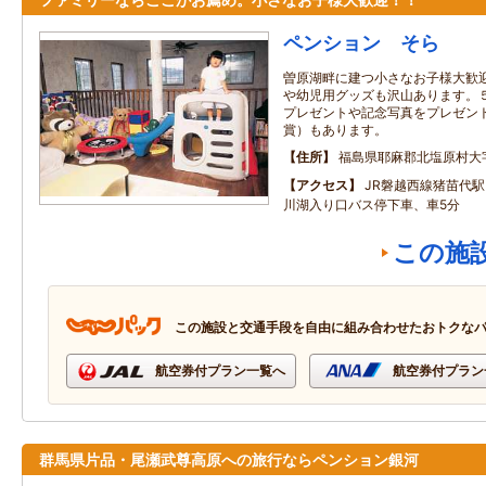
ペンション そら
曽原湖畔に建つ小さなお子様大歓
や幼児用グッズも沢山あります。
プレゼントや記念写真をプレゼン
賞）もあります。
住所
福島県耶麻郡北塩原村大字
アクセス
JR磐越西線猪苗代駅
川湖入り口バス停下車、車5分
この施
この施設と交通手段を自由に組み合わせたおトクな
航空券付プラン一覧へ
航空券付プラン
群馬県片品・尾瀬武尊高原への旅行ならペンション銀河