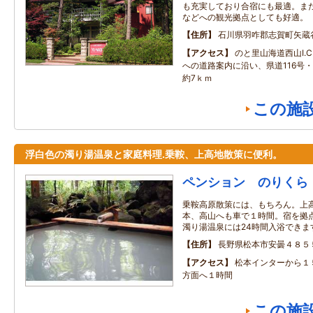
も充実しており合宿にも最適。ま
などへの観光拠点としても好適。
住所
石川県羽咋郡志賀町矢蔵
アクセス
のと里山海道西山I.
への道路案内に沿い、県道116号・
約7ｋｍ
この施
浮白色の濁り湯温泉と家庭料理.乗鞍、上高地散策に便利。
ペンション のりくら
乗鞍高原散策には、もちろん。上
本、高山へも車で１時間。宿を拠
濁り湯温泉には24時間入浴できま
住所
長野県松本市安曇４８５
アクセス
松本インターから１
方面へ１時間
この施