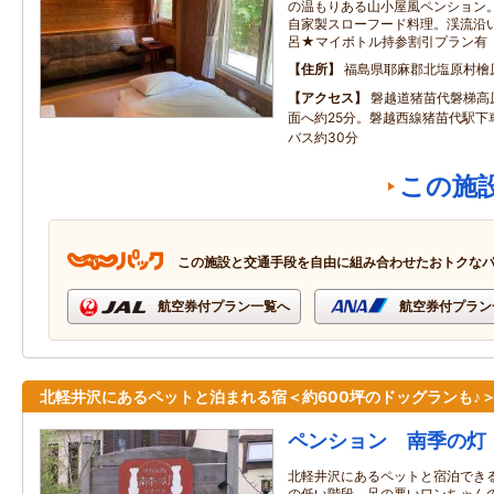
の温もりある山小屋風ペンション
自家製スローフード料理。渓流沿
呂★マイボトル持参割引プラン有
住所
福島県耶麻郡北塩原村檜
アクセス
磐越道猪苗代磐梯高
面へ約25分。磐越西線猪苗代駅下
バス約30分
この施
この施設と交通手段を自由に組み合わせたおトクな
航空券付プラン一覧へ
航空券付プラン
北軽井沢にあるペットと泊まれる宿＜約600坪のドッグランも♪
ペンション 南季の灯
北軽井沢にあるペットと宿泊でき
の低い階段、足の悪いワンちゃん