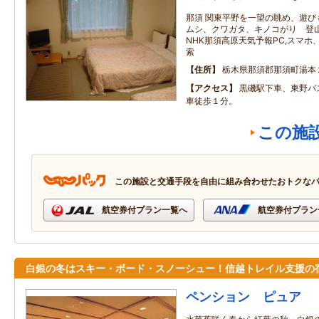
那須 関東平野を一望の眺め、遊び
ムシ、クワガタ、キノコがり 登
NHK那須高原天気予報PC,スマ
索
住所
栃木県那須郡那須町湯本
アクセス
黒磯駅下車、東野バ
車徒歩１分。
この施
この施設と交通手段を自由に組み合わせたおトクな
航空券付プラン一覧へ
航空券付プラン
白銀の冬はスキー・ボード・スノーシュー！信越トレイル支援の
ペンション ピュア