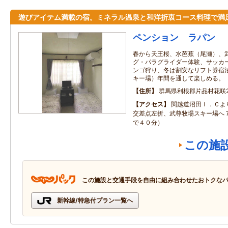
遊びアイテム満載の宿。ミネラル温泉と和洋折衷コース料理で満
ペンション ラパン
春から天王桜、水芭蕉（尾瀬）、
グ・パラグライダー体験、サッカ
ンゴ狩り、冬は割安なリフト券宿
キー場）年間を通して楽しめる。
住所
群馬県利根郡片品村花咲27
アクセス
関越道沼田Ｉ．Ｃよ
交差点左折、武尊牧場スキー場へ
で４０分）
この施
この施設と交通手段を自由に組み合わせたおトクな
新幹線/特急付プラン一覧へ