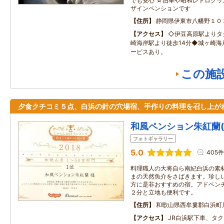
でも安心 ☆旧車や昭和レトログ
ザインペンションです
住所
静岡県伊東市八幡野１０
アクセス
◇伊豆高原駅よりタ
崎海岸駅より徒歩14分◆城ヶ崎海
ービスあり。
この施
夕食クチコミ５点、白浜の針の穴場宿、手作りの料理を召し上が
和風ペンション朱紅蘭
フォトギャラリー
5.0
405件
料理職人の大将自ら南紀白浜の素
まの天然魚介をさばきます。珍し
方に是非おすすめの宿。アドベン
２分と立地も便利です。
住所
和歌山県西牟婁郡白浜町
アクセス
JR白浜駅下車、タ