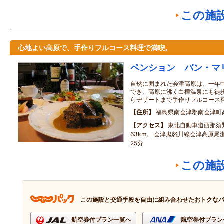
この施
心地よい高原で、手作りフルコース料理で満喫。
ペンション バン・マ
自然に囲まれた会津高原は、一年
でき、高原に沸く白樺温泉にも徒歩
らデザートまで手作りフルコース
住所
福島県南会津郡南会津町
アクセス
東北自動車道西那須
63km。 会津鬼怒川線会津高原
25分
この施
この施設と交通手段を自由に組み合わせたおトクな
航空券付プラン一覧へ
航空券付プラン