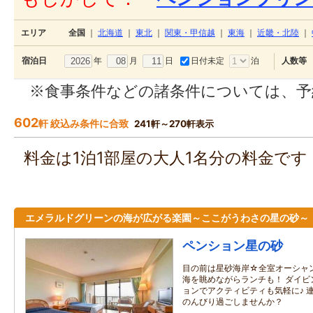
エリア
全国
｜
北海道
｜
東北
｜
関東・甲信越
｜
東海
｜
近畿・北陸
｜
年
月
日
日付未定
泊
宿泊日
人数等
※食事条件などの諸条件については、予
602
軒 絞込み条件に合致
241軒～270軒表示
料金は1泊1部屋の大人1名分の料金で
エメラルドグリーンの海が広がる楽園～ここがうわさの星の砂～
ペンション星の砂
目の前は星砂海岸☆全室オーシャ
海を眺めながらランチも！ ダイビ
ョンでアクティビティも気軽に♪ 
のんびり過ごしませんか？