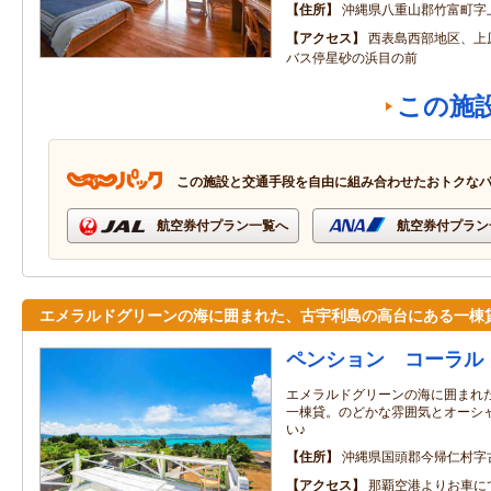
住所
沖縄県八重山郡竹富町字
アクセス
西表島西部地区、上
バス停星砂の浜目の前
この施
この施設と交通手段を自由に組み合わせたおトクな
航空券付プラン一覧へ
航空券付プラン
エメラルドグリーンの海に囲まれた、古宇利島の高台にある一棟
ペンション コーラル
エメラルドグリーンの海に囲まれ
一棟貸。のどかな雰囲気とオーシ
い♪
住所
沖縄県国頭郡今帰仁村字
アクセス
那覇空港よりお車に