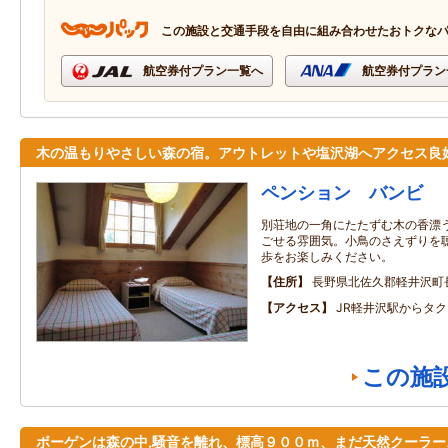
この施設と交通手段を自由に組み合わせたおトクな
航空券付プラン一覧へ
航空券付プラン
木の温もりやさしい森の宿。アウトレットや塩沢湖へアクセス良
ペンション バンビ
別荘地の一角にたたずむ木の香漂
ごせる雰囲気。小鳥のさえずりを
歩をお楽しみください。
住所
長野県北佐久郡軽井沢町
アクセス
JR軽井沢駅からタク
この施
ボーゲンは森の中,騒音を離れ、標高９００ｍ、まだ天然クーラー