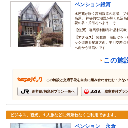
ペンション銀河
水芭蕉が咲く高層湿原の尾瀬、ブ
高原、 神秘的な湖面が輝く丸沼高
花の谷・片品村へようこそ
住所
群馬県利根郡片品村花咲
アクセス
関越道・沼田ICを下
ック街道を尾瀬方面。平川交差点
へ向かう道沿いです
この施
この施設と交通手段を自由に組み合わせたおトクな
新幹線/特急付プラン一覧へ
航空券付プラ
ビジネス、観光、１人旅などに気兼ねなくご利用できます。
ペンション 永倉