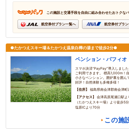
この施設と交通手段を自由に組み合わせたおトクな
航空券付プラン一覧へ
航空券付プラン
●たかつえスキー場＆たかつえ温泉白樺の湯まで徒歩2分●
ペンション・パフィオ
スマホ決済“PayPay”導入しま
ご利用できます。 標高1,000m
小さなペンション。囲炉裏を囲ん
好評！自然体験も多種多様！
住所
福島県南会津郡南会津町
アクセス
会津高原尾瀬口駅より
（たかつえスキー場）より徒歩5
塩原ICより70分
この施