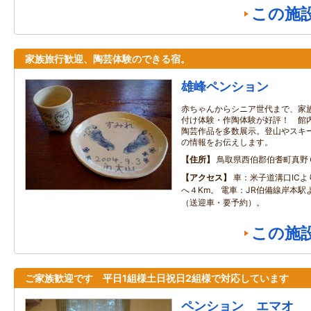
この施
家族旅行歓迎、陶芸体験のできる宿。
雄峰ペンション
赤ちゃんからシニア世代まで、家
付け体験・作陶体験が好評！ 館
陶芸作品を多数展示。登山やスキ
の情報をお伝えします。
住所
鳥取県西伯郡伯耆町真野
アクセス
車：米子道溝口IC
へ４Km。 電車：JR伯備線岸本駅
（送迎車・要予約）。
この施
ご家族歓迎です 平日1組様土日祝日2組様で対応しています
ペンション エマオ