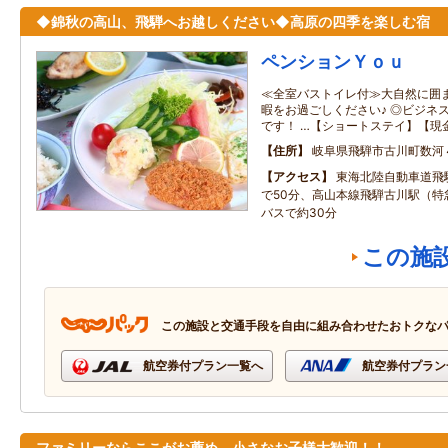
◆錦秋の高山、飛騨へお越しください◆高原の四季を楽しむ宿
ペンションＹｏｕ
≪全室バストイレ付≫大自然に囲
暇をお過ごしください♪ ◎ビジネ
です！ …【ショートステイ】【現
住所
岐阜県飛騨市古川町数河
アクセス
東海北陸自動車道飛
で50分、高山本線飛騨古川駅（特
バスで約30分
この施
この施設と交通手段を自由に組み合わせたおトクな
航空券付プラン一覧へ
航空券付プラン
ファミリーならここがお薦め。小さなお子様大歓迎！！