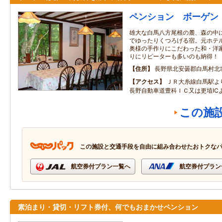
ペンション ボーゲン
雄大な白馬八方尾根の麓、森の中
でゆったりくつろげる宿。元ホテ
奥様の手作りにこだわった和・洋
りにリピーターも多いのも納得！
住所
長野県北安曇郡白馬村北
アクセス
ＪＲ大糸線白馬駅よ
長野自動車道豊科ＩＣ又は更埴IC
この施
この施設と交通手段を自由に組み合わせたおトクな
航空券付プラン一覧へ
航空券付プラン
素泊まり・貸切・リフト券付、何でもおまかせペンション