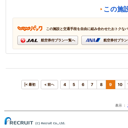
この施
この施設と交通手段を自由に組み合わせたおトクな
航空券付プラン一覧へ
航空券付プラン
4
5
6
7
8
9
10
|< 最初
< 前へ
表示 ：