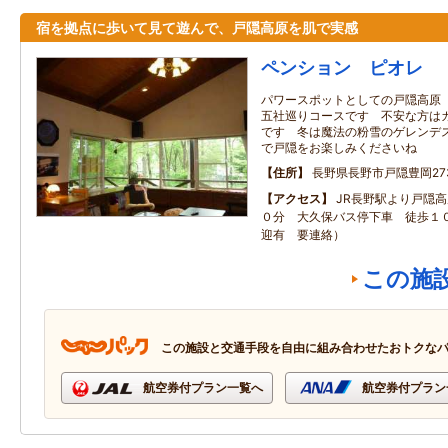
宿を拠点に歩いて見て遊んで、戸隠高原を肌で実感
ペンション ピオレ
パワースポットとしての戸隠高原
五社巡りコースです 不安な方は
です 冬は魔法の粉雪のゲレンデ
で戸隠をお楽しみくださいね
住所
長野県長野市戸隠豊岡273
アクセス
JR長野駅より戸隠
０分 大久保バス停下車 徒歩１０
迎有 要連絡）
この施
この施設と交通手段を自由に組み合わせたおトクな
航空券付プラン一覧へ
航空券付プラン