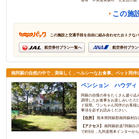
この施
この施設と交通手段を自由に組み合わせたおトクな
航空券付プラン一覧へ
航空券付プラン
南阿蘇の自然の中で，美味しく，ヘルシーなお食事。ペット同伴
ペンション ハウディ
阿蘇の自慢の幸をたくさん盛り込
調理したお食事をお楽しみいただ
ド採用。ワンちゃん同伴のお客様
事項を必ずお読みください。
住所
熊本県阿蘇郡南阿蘇村白
アクセス
南阿蘇鉄道｢阿蘇白
で約5分，九州道熊本インターから