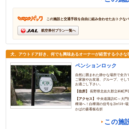
この施設と交通手段を自由に組み合わせたおトクな
航空券付プラン一覧へ
犬、アウトドア好き、何でも興味あるオーナーが経営する小さな
ペンションロック
自然に囲まれた静かな場所で全力
ご家族やお友達、グループ、そし
お過ごし下さい。
住所
長野県北佐久郡立科町芦
アクセス
中央道諏訪IC～大門街
樺湖へ！白樺湖の信号を2in1ｽｷｰ
かばの森看板右折
この施