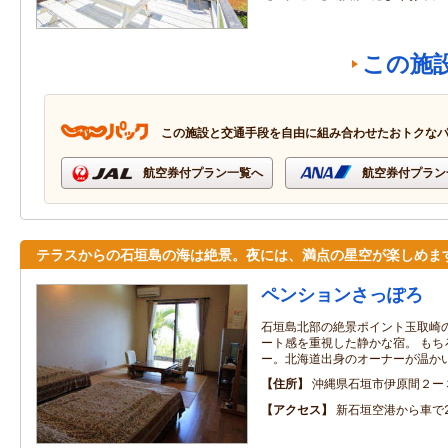
この施
この施設と交通手段を自由に組み合わせたおトクな
航空券付プラン一覧へ
航空券付プラン
テラスからの石垣島の海は絶景。夜には、満点の星空が楽しめま
ペンションさっぽろ
石垣島北部の絶景ポイント玉取崎
ート感を重視した静かな宿。 もち
ー。北海道出身のオーナーが温か
住所
沖縄県石垣市伊原間２ー
アクセス
新石垣空港から車で