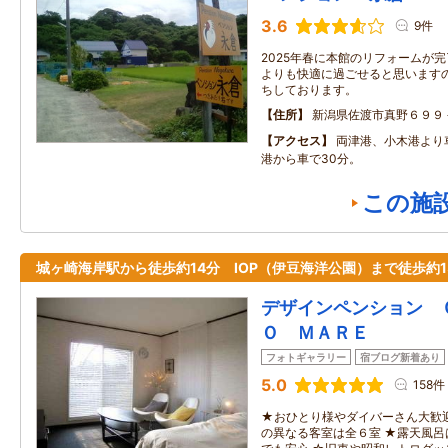
3.6
9件
2025年春に本館のリフォームが
よりも快適に過ごせると思いますの
ちしております。
住所
新潟県佐渡市真野６９９
アクセス
両津港、小木港より
港から車で30分。
この施
城ヶ崎海岸駅から徒歩約14分 IOP（伊豆海洋公園）まで徒歩約1
デザインペンション 
Ｏ ＭＡＲＥ
フォトギャラリー
宿ブログ新着あり
5.0
158件
★おひとり様やダイバーさん大歓
の異なる客室は全６室 ★露天風