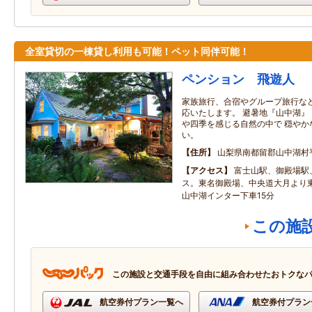
全室貸切の一棟貸し利用も可能！ペット同伴可能！
ペンション 飛遊人
家族旅行、合宿やグループ旅行な
応いたします。 避暑地『山中湖』
や四季を感じる自然の中で 穏やか
い。
住所
山梨県南都留郡山中湖村
アクセス
富士山駅、御殿場駅
ス。東名御殿場、中央道大月より
山中湖インター下車15分
この施
この施設と交通手段を自由に組み合わせたおトクな
航空券付プラン一覧へ
航空券付プラン