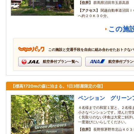
住所
群馬県沼田市玉原高原
アクセス
関越自動車道沼田Ｉ
へ約２０Ｋ３０分。
この施
この施設と交通手段を自由に組み合わせたおトクな
航空券付プラン一覧へ
航空券付プラン
【標高1720mの森に泊まる。1日3部屋限定の宿】
ペンション グリーン
４名様までの和室１室と、２名様
小さなペンションです。澄んだ空
く気取りのない洋食は大変ご好評
一度遊びにいらしてください。
住所
長野県茅野市北山４０３