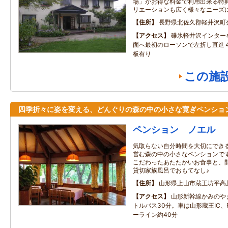
場」がお得な料金で利用出来る特
リエーションも広く様々なニーズ
住所
長野県北佐久郡軽井沢町発
アクセス
碓氷軽井沢インター
面へ最初のローソンで左折し直進
板有り
この施
四季折々に姿を変える、どんぐりの森の中の小さな寛ぎペンショ
ペンション ノエル
気取らない自分時間を大切にできる
営む森の中の小さなペンションです
こだわったあたたかいお食事と、
貸切家族風呂でおもてなし♪
住所
山形県上山市蔵王坊平高
アクセス
山形新幹線かみのや
トルバス30分。車は山形蔵王IC
ーライン約40分