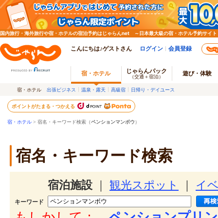
国内旅行・海外旅行や宿・ホテルの宿泊予約はじゃらんnet ～日本最大級の宿・ホテル予約サイト
こんにちは♪ゲストさん
ログイン
会員登録
じゃらんパック
宿・ホテル
遊び・体験
（交通＋宿泊）
宿・ホテル
出張ビジネス
温泉・露天
高級宿
日帰り・デイユース
ポイントがたまる・つかえる
宿・ホテル
> 宿名・キーワード検索（
ペンションマンボウ
）
宿名・キーワード検索
宿泊施設
｜
観光スポット
｜
イ
キーワード
もしかして：
ペンションプリン