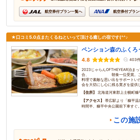
航空券付プラン一覧へ
航空券付プラン
★口コミ5.0点またくるねといって頂ける癒しの宿です(^^♪
ペンション森のふくろ
4.8
403
2023じゃらんOFTHEYEAR泊
合、 朝食一位受賞。これ
料理で素敵な思い出をサポートい
会を大切にし心に残る寛ぎを提供
住所
北海道河東郡上士幌町糠
アクセス
帯広駅より「糠平温
時間半、糠平中央公園前下車すぐ
この施