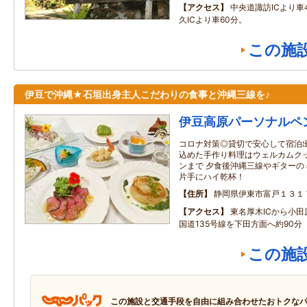
アクセス
中央道諏訪ICより車
久ICより車60分。
この施
伊豆で沖縄★石垣出身主人こだわりの食事と沖縄三線を♪
伊豆高原パーソナルペ
コロナ対策◎貸切で安心して宿泊出
込めた手作り料理はウェルカムク
ンまで 夕食後沖縄三線やギターの
片手にハイ乾杯！
住所
静岡県伊東市富戸１３１
アクセス
東名厚木ICから小
国道135号線を下田方面へ約90分
この施
この施設と交通手段を自由に組み合わせたおトクな