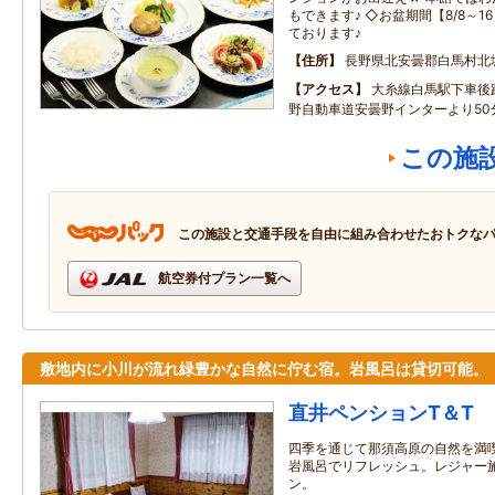
もできます♪ ◇お盆期間【8/8～
ております♪
住所
長野県北安曇郡白馬村北城2
アクセス
大糸線白馬駅下車後
野自動車道安曇野インターより50
この施
この施設と交通手段を自由に組み合わせたおトクな
航空券付プラン一覧へ
敷地内に小川が流れ緑豊かな自然に佇む宿。岩風呂は貸切可能。
直井ペンションT＆T
四季を通じて那須高原の自然を満
岩風呂でリフレッシュ。レジャー
ン。