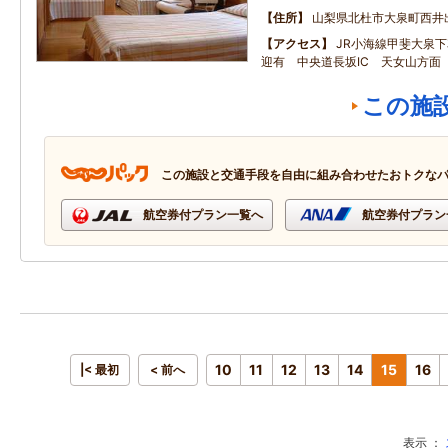
住所
山梨県北杜市大泉町西井
アクセス
JR小海線甲斐大泉
迎有 中央道長坂IC 天女山方面
この施
この施設と交通手段を自由に組み合わせたおトクな
航空券付プラン一覧へ
航空券付プラン
10
11
12
13
14
15
16
|< 最初
< 前へ
表示 ：