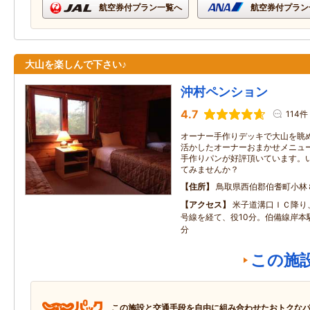
航空券付プラン一覧へ
航空券付プラン
大山を楽しんで下さい♪
沖村ペンション
4.7
114件
オーナー手作りデッキで大山を眺め
活かしたオーナーおまかせメニュー
手作りパンが好評頂いています。
てみませんか？
住所
鳥取県西伯郡伯耆町小林
アクセス
米子道溝口ＩＣ降り、
号線を経て、役10分。伯備線岸本
分
この施
この施設と交通手段を自由に組み合わせたおトクな