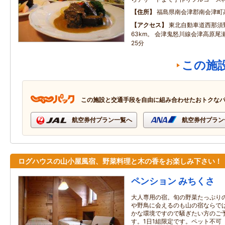
住所
福島県南会津郡南会津町
アクセス
東北自動車道西那須
63km。 会津鬼怒川線会津高原
25分
この施
この施設と交通手段を自由に組み合わせたおトクな
航空券付プラン一覧へ
航空券付プラン
ログハウスの山小屋風宿、野菜料理と木の香をお楽しみ下さい！
ペンション みちくさ
大人専用の宿。旬の野菜たっぷり
や野鳥に会えるのも山の宿ならで
かな環境ですので騒ぎたい方のご
す。1日1組限定です。ペット不可