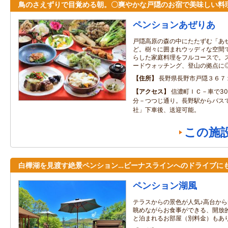
鳥のさえずりで目覚める朝。〇爽やかな戸隠のお宿で美味しい料
ペンションあぜりあ
戸隠高原の森の中にたたずむ「あ
ど。樹々に囲まれウッディな空間
らした家庭料理をフルコースで。
ードウォッチング、登山の拠点に
住所
長野県長野市戸隠３６７
アクセス
信濃町ＩＣ－車で30
分－つつじ通り。長野駅からバスで
社」下車後、送迎可能。
この施
白樺湖を見渡す絶景ペンション…ビーナスラインへのドライブにも
ペンション湖風
テラスからの景色が人気♪高台か
眺めながらお食事ができる、開放
と泊まれるお部屋（別料金）もあ