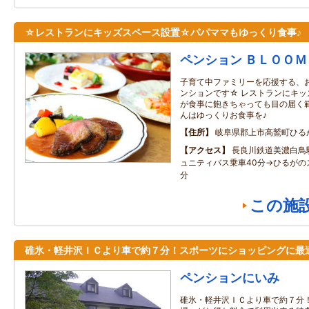
☆レストランにキッズスペース設置☆パパママもゆっくり食事♪
ペンション ＢＬＯＯＭ
子育て中ファミリーを応援する、
ンションです☆ レストランにキッ
が食事に飽きちゃっても目の届く範
んはゆっくりお食事を♪
住所
岐阜県郡上市高鷲町ひる
アクセス
長良川鉄道美濃白鳥
ュニティバス乗車40分→ひるがの
分
この施
碓氷・軽井沢ＩＣより車で約７分！スポーツにショッピングに最
ペンションにいみ
碓氷・軽井沢ＩＣより車で約７分