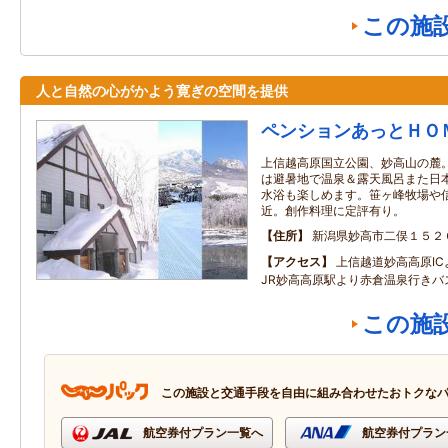
この施
人と自然の心がかよう寛ぎの空間を提供
ペンションあっとＨＯ
上信越高原国立公園、妙高山の麓
は避暑地で温泉＆露天風呂また日
水浴も楽しめます。笹ヶ峰牧場や
近。創作料理に定評有り。
住所
新潟県妙高市二俣１５２
アクセス
上信越道妙高高原IC
JR妙高高原駅より赤倉温泉行きバ
この施
この施設と交通手段を自由に組み合わせたおトクな
航空券付プラン一覧へ
航空券付プラン