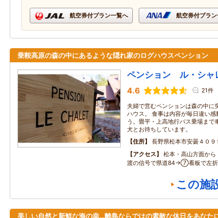
航空券付プラン一覧へ
航空券付プラン
乗鞍高原の森の中にあるような隠れ家のログハウスペンション
ペンション ル・シャ
4.6
21件
夫婦で営むペンションは森の中に
ハウス。 食事は内容が毎日違い感
う。畳平・上高地行バス乗場まで
犬とお待ちしています。
住所
長野県松本市安曇４０９
アクセス
松本・高山方面から 
渡の信号で県道84→⑦看板で左折
この施
美しい自然と新鮮な海の幸…離島ならではの素敵な休日をあなた