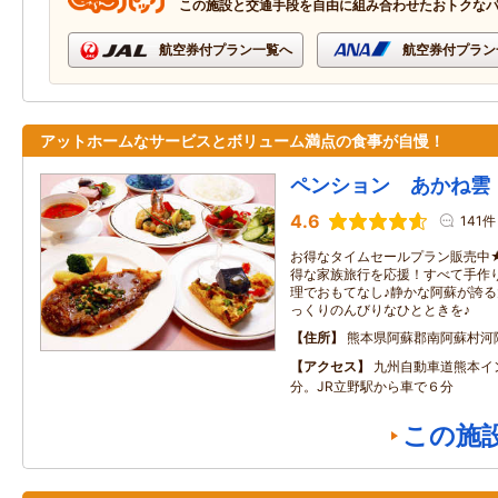
この施設と交通手段を自由に組み合わせたおトクな
航空券付プラン一覧へ
航空券付プラン
アットホームなサービスとボリューム満点の食事が自慢！
ペンション あかね雲
4.6
141件
お得なタイムセールプラン販売中
得な家族旅行を応援！すべて手作
理でおもてなし♪静かな阿蘇が誇
っくりのんびりなひとときを♪
住所
熊本県阿蘇郡南阿蘇村河
アクセス
九州自動車道熊本イ
分。JR立野駅から車で６分
この施