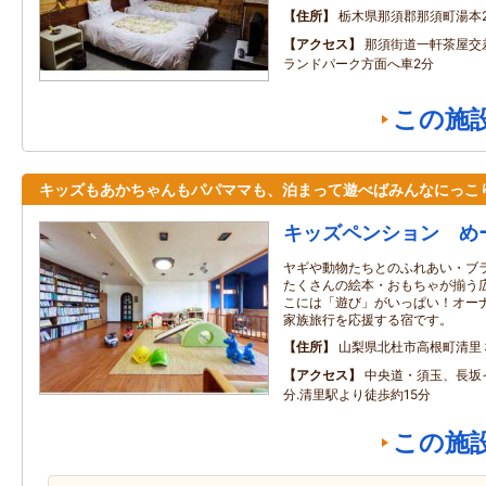
住所
栃木県那須郡那須町湯本21
アクセス
那須街道一軒茶屋交
ランドパーク方面へ車2分
この施
キッズもあかちゃんもパパママも、泊まって遊べばみんなにっこ
キッズペンション め
ヤギや動物たちとのふれあい・ブ
たくさんの絵本・おもちゃが揃う
こには「遊び」がいっぱい！オー
家族旅行を応援する宿です。
住所
山梨県北杜市高根町清里
アクセス
中央道・須玉、長坂
分.清里駅より徒歩約15分
この施