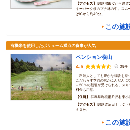
アクセス
関越沼田ICから県道
キーパーク横のブナ林の中。スム
ばICから約40分。
この施
有機米を使用したボリューム満点の食事が人気
ペンション横山
4.5
38件
料理人としても豊かな経験を持つ
こだわらず季節の味がふんだんに
～50％の割引が受けられる。スキ
料金も用意。
住所
群馬県利根郡片品村東小
アクセス
関越道沼田Ｉ．Ｃ下
６０分。
この施