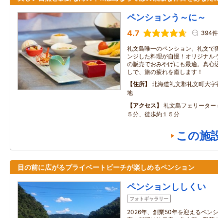
ペンションう～に～
4.7
394件
礼文島唯一のペンション。礼文で
ンジした料理が自慢！オリジナル
の販売でおみやげにも最適。真心
しで、旅の疲れを癒します！
住所
北海道礼文郡礼文町大字
地
アクセス
礼文島フェリーター
５分、徒歩約１５分
この施
目の前に広がるプライベートビーチが楽しめるペンション
ペンションししくい
フォトギャラリー
2026年、創業50年を迎えるペ