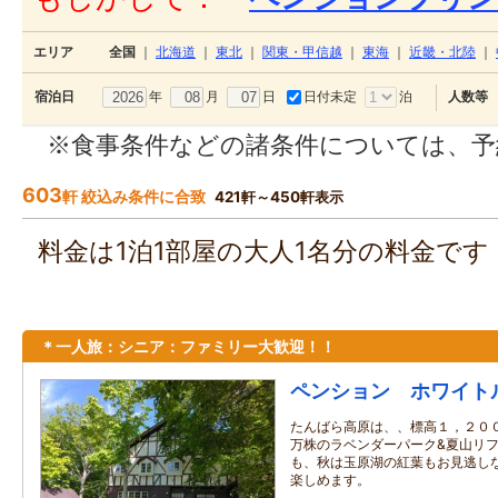
エリア
全国
｜
北海道
｜
東北
｜
関東・甲信越
｜
東海
｜
近畿・北陸
｜
年
月
日
日付未定
泊
宿泊日
人数等
※食事条件などの諸条件については、予
603
軒 絞込み条件に合致
421軒～450軒表示
料金は1泊1部屋の大人1名分の料金で
＊一人旅：シニア：ファミリー大歓迎！！
ペンション ホワイト
たんばら高原は、、標高１，２００
万株のラベンダーパーク&夏山リフ
も、秋は玉原湖の紅葉もお見逃しな
楽しめます。