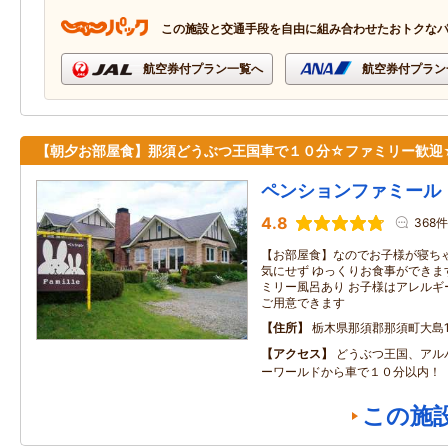
この施設と交通手段を自由に組み合わせたおトクな
航空券付プラン一覧へ
航空券付プラン
【朝夕お部屋食】那須どうぶつ王国車で１０分☆ファミリー歓迎
ペンションファミール
4.8
368件
【お部屋食】なのでお子様が寝ち
気にせず ゆっくりお食事ができま
ミリー風呂あり お子様はアレルギ
ご用意できます
住所
栃木県那須郡那須町大島13
アクセス
どうぶつ王国、アル
ーワールドから車で１０分以内！
この施