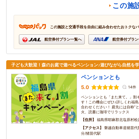
この施
この施設と交通手段を自由に組み合わせたおトクな
航空券付プラン一覧へ
航空券付プラン
子ども大歓迎！森のお庭で遊べるペンション♪遊びながら自然を
ペンションとも
5.0
14件
ペンションとも「また来て。」割
す！この機会にぜひ♪詳しくわ福島
合わせください！ 庭先には自称“
火、読書に珈琲でリラックス
住所
福島県耶麻郡北塩原村桧
アクセス
磐越自動車道猪苗代磐
分/猪苗代駅