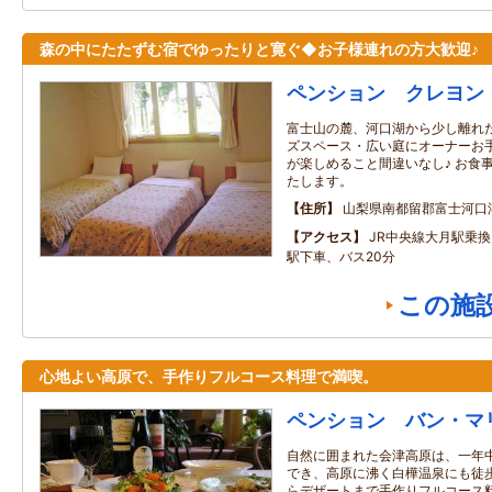
森の中にたたずむ宿でゆったりと寛ぐ◆お子様連れの方大歓迎♪
ペンション クレヨン
富士山の麓、河口湖から少し離れた
ズスペース・広い庭にオーナーお手
が楽しめること間違いなし♪ お食
たします。
住所
山梨県南都留郡富士河口
アクセス
JR中央線大月駅乗
駅下車、バス20分
この施
心地よい高原で、手作りフルコース料理で満喫。
ペンション バン・マ
自然に囲まれた会津高原は、一年
でき、高原に沸く白樺温泉にも徒歩
らデザートまで手作りフルコース