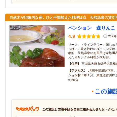
自然木が印象的な宿。ひと手間加えた料理は◎、天然温泉の貸切
ペンション 森りんこ
4.9
217件
リース、ドライフラワー、刺しゅ
っぱい。吹き抜けのダイニングは
象的。天然温泉のお風呂は家族風
えたオリジナル料理が大好評。
住所
宮城県大崎市鳴子温泉鬼首
アクセス
JR鳴子温泉駅下車
ション村下車１分。東北道古川ICより
約50分。
この施
この施設と交通手段を自由に組み合わせたおトクな