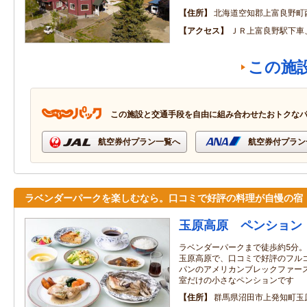
住所
北海道空知郡上富良野町
アクセス
ＪＲ上富良野駅下車
この施
この施設と交通手段を自由に組み合わせたおトクな
航空券付プラン一覧へ
航空券付プラン
ラベンダーパークを楽しむなら。口コミで好評の料理が自慢の宿
玉原高原 ペンション
ラベンダーパークまで徒歩約5分。
玉原高原で、口コミで好評のフル
パンのアメリカンブレックファー
室だけの小さなペンションです
住所
群馬県沼田市上発知町玉原