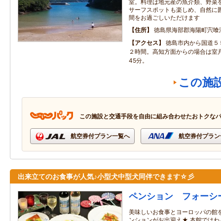
室。料理は地元産の魚介類、野菜
サーフスポットも楽しめ、自然に
間をお過ごしいただけます
住所
徳島県海部郡海陽町宍喰浦
アクセス
徳島市内から国道５
２時間。高知方面からの場合は室
45分。
この施
この施設と交通手段を自由に組み合わせたおトクな
航空券付プラン一覧へ
航空券付プラン
出来立てのお食事が人気♪小型犬中型犬同伴できます☆彡
ペンション フォーシ
美味しいお食事とヨーロッパの館
ンションがお出迎え★ 本館では