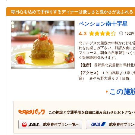
毎日心を込めて手作りするディナーは優しさと温かさがあふれる
ペンション南十字星
4.3
152件
北アルプスの麓森の中静かに佇む
れをお楽しみ下さい、好評夕食に
フルコース、朝食の自家製手つく
グ等体験割引あります。
住所
長野県北安曇郡白馬村北
アクセス
ＪＲ白馬駅より車で
迎） みそら野大通り３丁目角、
この施
この施設と交通手段を自由に組み合わせたおトクな
航空券付プラン一覧へ
航空券付プラン