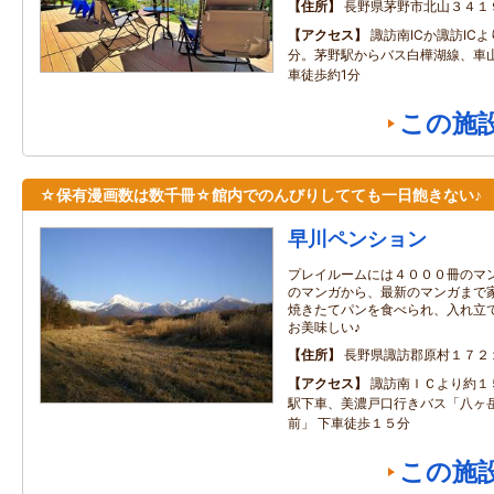
住所
長野県茅野市北山３４１
アクセス
諏訪南ICか諏訪IC
分。茅野駅からバス白樺湖線、車
車徒歩約1分
この施
☆保有漫画数は数千冊☆館内でのんびりしてても一日飽きない♪
早川ペンション
プレイルームには４０００冊のマ
のマンガから、最新のマンガまで
焼きたてパンを食べられ、入れ立
お美味しい♪
住所
長野県諏訪郡原村１７２
アクセス
諏訪南ＩＣより約１
駅下車、美濃戸口行きバス「八ヶ
前」 下車徒歩１５分
この施