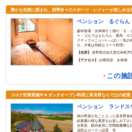
豊かな自然に囲まれ、四季折々のスポーツ・レジャーが楽しめる
ペンション るぐらん
蓼科牧場・女神湖すぐ側の「る・
ー・ゴルフはもちろん、乗馬・カ
クティブメニューいっぱい！気の
せ、夕食は気軽なコース料理♪
住所
長野県北佐久郡立科町芦
アクセス
白樺高原、女神湖
この施
コロナ対策実施中★ダッチオーブン料理と富良野ならではの絶景
ペンション ランドス
鶏や野菜が丸ごと入った富良野食
絵葉書の様な風景をお楽しみ下さい
全客室、館内各所に空間除菌機を設
沫防止カーテン設置 等