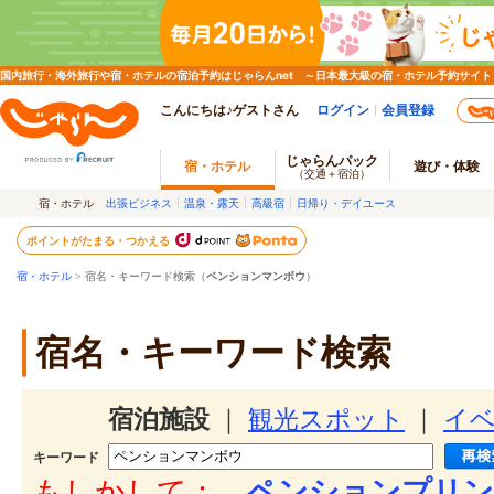
国内旅行・海外旅行や宿・ホテルの宿泊予約はじゃらんnet ～日本最大級の宿・ホテル予約サイト
こんにちは♪ゲストさん
ログイン
会員登録
じゃらんパック
宿・ホテル
遊び・体験
（交通＋宿泊）
宿・ホテル
出張ビジネス
温泉・露天
高級宿
日帰り・デイユース
ポイントがたまる・つかえる
宿・ホテル
> 宿名・キーワード検索（
ペンションマンボウ
）
宿名・キーワード検索
宿泊施設
｜
観光スポット
｜
イ
キーワード
もしかして：
ペンションプリン