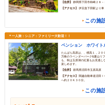
住所
静岡県下田市柿崎２８－
アクセス
伊豆急下田駅より車
この施
＊一人旅：シニア：ファミリー大歓迎！！
ペンション ホワイト
たんばら高原は、、標高１，２００
万株のラベンダーパーク&夏山リフ
も、秋は玉原湖の紅葉もお見逃しな
楽しめます。
住所
群馬県沼田市玉原高原
アクセス
関越自動車道沼田Ｉ
へ約２０Ｋ３０分。
この施