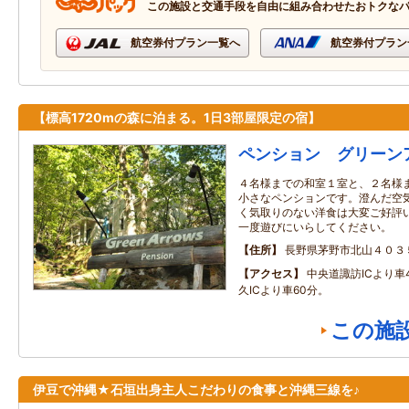
この施設と交通手段を自由に組み合わせたおトクな
航空券付プラン一覧へ
航空券付プラン
【標高1720mの森に泊まる。1日3部屋限定の宿】
ペンション グリーン
４名様までの和室１室と、２名様
小さなペンションです。澄んだ空
く気取りのない洋食は大変ご好評
一度遊びにいらしてください。
住所
長野県茅野市北山４０３
アクセス
中央道諏訪ICより車
久ICより車60分。
この施
伊豆で沖縄★石垣出身主人こだわりの食事と沖縄三線を♪