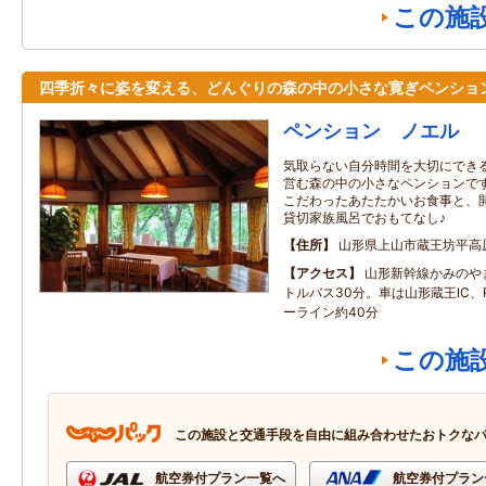
この施
四季折々に姿を変える、どんぐりの森の中の小さな寛ぎペンショ
ペンション ノエル
気取らない自分時間を大切にできる
営む森の中の小さなペンションです
こだわったあたたかいお食事と、
貸切家族風呂でおもてなし♪
住所
山形県上山市蔵王坊平高
アクセス
山形新幹線かみのや
トルバス30分。車は山形蔵王IC
ーライン約40分
この施
この施設と交通手段を自由に組み合わせたおトクな
航空券付プラン一覧へ
航空券付プラン