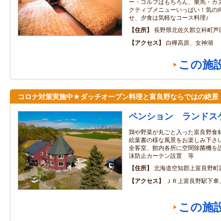
ー・ゴルフはもちろん、乗馬・カ
クティブメニューいっぱい！気の
せ、夕食は気軽なコース料理♪
住所
長野県北佐久郡立科町芦
アクセス
白樺高原、女神湖
この施
コロナ対策実施中★ダッチオーブン料理と富良野ならではの絶景
ペンション ランドス
鶏や野菜が丸ごと入った富良野食
絵葉書の様な風景をお楽しみ下さい
全客室、館内各所に空間除菌機を設
沫防止カーテン設置 等
住所
北海道空知郡上富良野町
アクセス
ＪＲ上富良野駅下車
この施