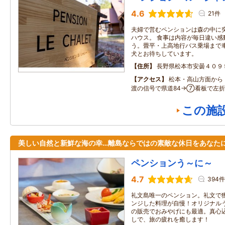
4.6
21件
夫婦で営むペンションは森の中に
ハウス。 食事は内容が毎日違い感
う。畳平・上高地行バス乗場まで
犬とお待ちしています。
住所
長野県松本市安曇４０９
アクセス
松本・高山方面から 
渡の信号で県道84→⑦看板で左折
この施
美しい自然と新鮮な海の幸…離島ならではの素敵な休日をあなた
ペンションう～に～
4.7
394件
礼文島唯一のペンション。礼文で
ンジした料理が自慢！オリジナル
の販売でおみやげにも最適。真心
しで、旅の疲れを癒します！