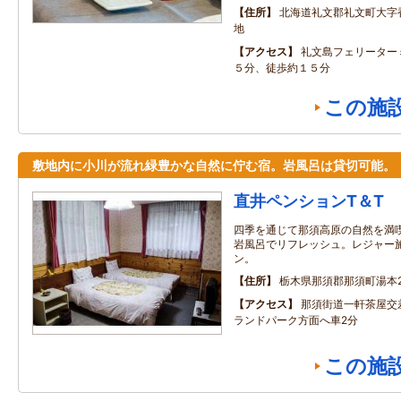
住所
北海道礼文郡礼文町大字
地
アクセス
礼文島フェリーター
５分、徒歩約１５分
この施
敷地内に小川が流れ緑豊かな自然に佇む宿。岩風呂は貸切可能。
直井ペンションT＆T
四季を通じて那須高原の自然を満
岩風呂でリフレッシュ。レジャー
ン。
住所
栃木県那須郡那須町湯本21
アクセス
那須街道一軒茶屋交
ランドパーク方面へ車2分
この施