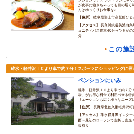
ンションです☆ レストランにキッ
が食事に飽きちゃっても目の届く範
んはゆっくりお食事を♪
住所
岐阜県郡上市高鷲町ひる
アクセス
長良川鉄道美濃白鳥
ュニティバス乗車40分→ひるがの
分
この施
碓氷・軽井沢ＩＣより車で約７分！スポーツにショッピングに最
ペンションにいみ
碓氷・軽井沢ＩＣより車で約７分
場」がお得な料金で利用出来る特
リエーションも広く様々なニーズ
住所
長野県北佐久郡軽井沢町発
アクセス
碓氷軽井沢インター
面へ最初のローソンで左折し直進
板有り