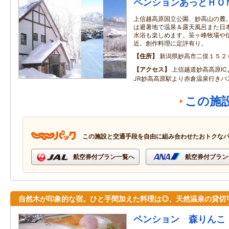
ペンションあっとＨＯ
上信越高原国立公園、妙高山の麓
は避暑地で温泉＆露天風呂また日
水浴も楽しめます。笹ヶ峰牧場や
近。創作料理に定評有り。
住所
新潟県妙高市二俣１５２
アクセス
上信越道妙高高原IC
JR妙高高原駅より赤倉温泉行きバ
この施
この施設と交通手段を自由に組み合わせたおトクな
航空券付プラン一覧へ
航空券付プラン
自然木が印象的な宿。ひと手間加えた料理は◎、天然温泉の貸切
ペンション 森りんこ