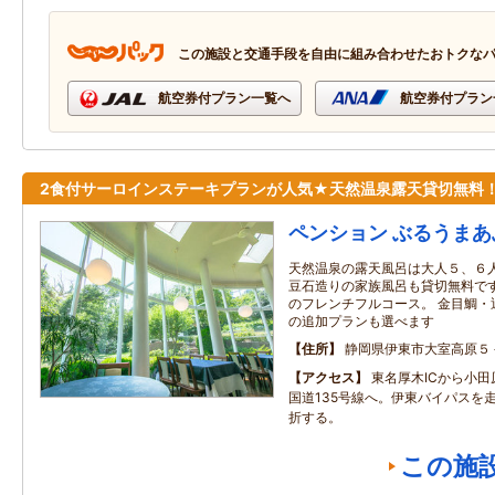
この施設と交通手段を自由に組み合わせたおトクな
航空券付プラン一覧へ
航空券付プラン
2食付サーロインステーキプランが人気★天然温泉露天貸切無料
ペンション ぶるうまあ
天然温泉の露天風呂は大人５、６人
豆石造りの家族風呂も貸切無料です
のフレンチフルコース。 金目鯛・
の追加プランも選べます
住所
静岡県伊東市大室高原５
アクセス
東名厚木ICから小
国道135号線へ。伊東バイパスを
折する。
この施