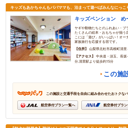
キッズもあかちゃんもパパママも、泊まって遊べばみんなにっこ
キッズペンション め
ヤギや動物たちとのふれあい・ブ
たくさんの絵本・おもちゃが揃う
こには「遊び」がいっぱい！オー
家族旅行を応援する宿です。
住所
山梨県北杜市高根町清里
アクセス
中央道・須玉、長坂
分.清里駅より徒歩約15分
この施
この施設と交通手段を自由に組み合わせたおトクな
航空券付プラン一覧へ
航空券付プラン