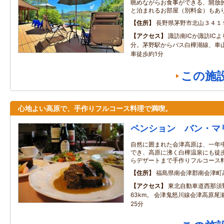
眺めながらお食事ができる、開放
と泊まれるお部屋（別料金）もあ
住所
長野県茅野市北山３４１
アクセス
諏訪南ICか諏訪IC
分。茅野駅からバス白樺湖線、車
車徒歩約1分
この施
心地よい高原で、手作りフルコース料理で満喫。
ペンション バン・マ
自然に囲まれた会津高原は、一年
でき、高原に沸く白樺温泉にも徒歩
らデザートまで手作りフルコース
住所
福島県南会津郡南会津町
アクセス
東北自動車道西那須
63km。 会津鬼怒川線会津高原
25分