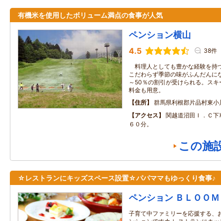
有機米を使用したボリューム満点の食事が人気
ペンション横山
4.5
38件
料理人としても豊かな経験を持つ
こだわらず季節の味がふんだんに
～50％の割引が受けられる。スキ
料金も用意。
住所
群馬県利根郡片品村東小
アクセス
関越道沼田Ｉ．Ｃ下
６０分。
この施
☆レストランにキッズスペース設置☆パパママもゆっくり食事♪
ペンション ＢＬＯＯＭ
子育て中ファミリーを応援する、