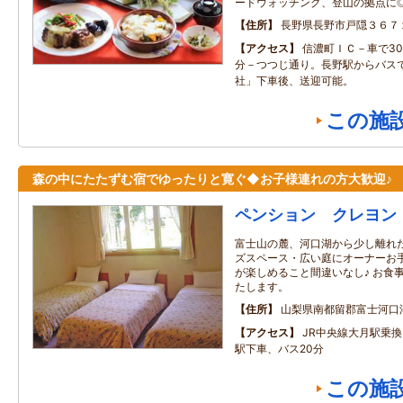
ードウォッチング、登山の拠点に
住所
長野県長野市戸隠３６７
アクセス
信濃町ＩＣ－車で30
分－つつじ通り。長野駅からバスで
社」下車後、送迎可能。
この施
森の中にたたずむ宿でゆったりと寛ぐ◆お子様連れの方大歓迎♪
ペンション クレヨン
富士山の麓、河口湖から少し離れた
ズスペース・広い庭にオーナーお手
が楽しめること間違いなし♪ お食
たします。
住所
山梨県南都留郡富士河口
アクセス
JR中央線大月駅乗
駅下車、バス20分
この施