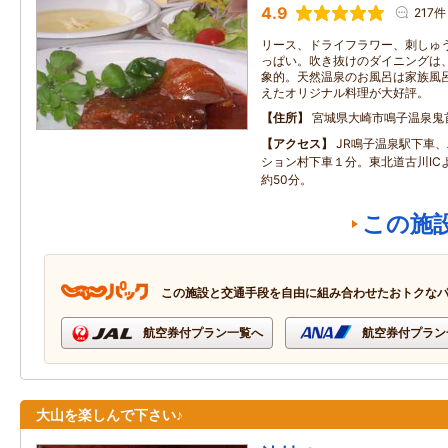
4.9
217件
リース、ドライフラワー、刺しゅ
っぱい。吹き抜けのダイニングは
象的。天然温泉のお風呂は家族風
えたオリジナル料理が大好評。
住所
宮城県大崎市鳴子温泉鬼首
アクセス
JR鳴子温泉駅下車
ション村下車１分。東北道古川ICより
約50分。
この施
この施設と交通手段を自由に組み合わせたおトクな
航空券付プラン一覧へ
航空券付プラン
大山を楽しんで下さい♪