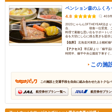
ペンション森のふくろ
4.8
403
2023じゃらんOFTHEYEAR泊
合、 朝食一位受賞。これ
料理で素敵な思い出をサポートい
会を大切にし心に残る寛ぎを提供
住所
北海道河東郡上士幌町糠
アクセス
帯広駅より「糠平温
時間半、糠平中央公園前下車すぐ
この施
この施設と交通手段を自由に組み合わせたおトクな
航空券付プラン一覧へ
航空券付プラン