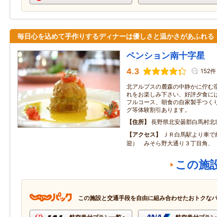
毎日心を込めて手作りするディナーは優しさと温かさがあふれる
ペンション南十字星
4.3
152件
北アルプスの麓森の中静かに佇む
れをお楽しみ下さい、好評夕食に
フルコース、朝食の自家製手つく
グ等体験割引あります。
住所
長野県北安曇郡白馬村北
アクセス
ＪＲ白馬駅より車で
迎） みそら野大通り３丁目角、
この施
この施設と交通手段を自由に組み合わせたおトクな