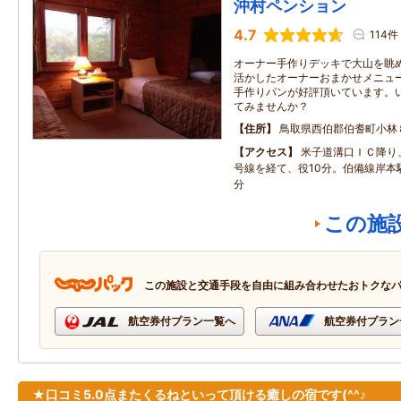
沖村ペンション
4.7
114件
オーナー手作りデッキで大山を眺め
活かしたオーナーおまかせメニュー
手作りパンが好評頂いています。
てみませんか？
住所
鳥取県西伯郡伯耆町小林
アクセス
米子道溝口ＩＣ降り、
号線を経て、役10分。伯備線岸本
分
この施
この施設と交通手段を自由に組み合わせたおトクな
航空券付プラン一覧へ
航空券付プラン
★口コミ5.0点またくるねといって頂ける癒しの宿です(^^♪