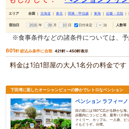
エリア
全国
｜
北海道
｜
東北
｜
関東・甲信越
｜
東海
｜
近畿・北陸
｜
年
月
日
日付未定
泊
宿泊日
人数等
※食事条件などの諸条件については、予
601
軒 絞込み条件に合致
421軒～450軒表示
料金は1泊1部屋の大人1名分の料金で
下田湾に面したオーシャンビューの静かでレトロなペンション
ペンション ラフィーノ
目の前には180℃広がる静かな海
歩圏内にコンビニ有。最寄バス停
ァミリー、カップル、一人旅、ビ
イもどうぞ。分煙。