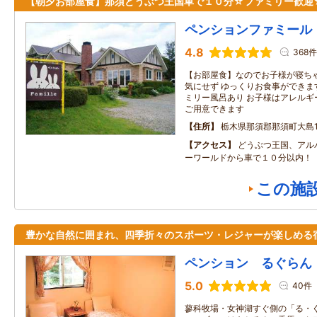
【朝夕お部屋食】那須どうぶつ王国車で１０分☆ファミリー歓迎
ペンションファミール
4.8
368件
【お部屋食】なのでお子様が寝ち
気にせず ゆっくりお食事ができま
ミリー風呂あり お子様はアレルギ
ご用意できます
住所
栃木県那須郡那須町大島13
アクセス
どうぶつ王国、アル
ーワールドから車で１０分以内！
この施
豊かな自然に囲まれ、四季折々のスポーツ・レジャーが楽しめる
ペンション るぐらん
5.0
40件
蓼科牧場・女神湖すぐ側の「る・