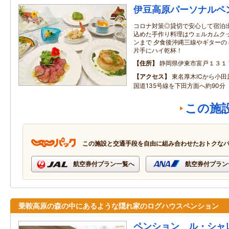
伊豆高原パーソナルペ
コロナ対策◎貸切で安心して宿泊出
込めた手作り料理はウェルカムク
ンまで 夕食後沖縄三線やギターの
片手にハイ乾杯！
住所
静岡県伊東市富戸１３１
アクセス
東名厚木ICから小
国道135号線を下田方面へ約90分
この施
この施設と交通手段を自由に組み合わせたおトクな
航空券付プラン一覧へ
航空券付プラン
乗鞍高原の森の中にあるような隠れ家のログハウスペンション
ペンション ル・シャ