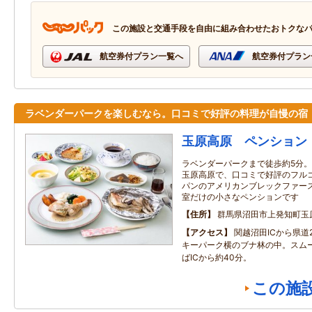
この施設と交通手段を自由に組み合わせたおトクな
航空券付プラン一覧へ
航空券付プラン
ラベンダーパークを楽しむなら。口コミで好評の料理が自慢の宿
玉原高原 ペンション
ラベンダーパークまで徒歩約5分。
玉原高原で、口コミで好評のフル
パンのアメリカンブレックファー
室だけの小さなペンションです
住所
群馬県沼田市上発知町玉原
アクセス
関越沼田ICから県道
キーパーク横のブナ林の中。スム
ばICから約40分。
この施