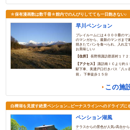
☆保有漫画数は数千冊☆館内でのんびりしてても一日飽きない♪
早川ペンション
プレイルームには４０００冊のマ
のマンガから、最新のマンガまで
焼きたてパンを食べられ、入れ立
お美味しい♪
住所
長野県諏訪郡原村１７２
アクセス
諏訪南ＩＣより約１
駅下車、美濃戸口行きバス「八ヶ
前」 下車徒歩１５分
この施
白樺湖を見渡す絶景ペンション…ビーナスラインへのドライブにも
ペンション湖風
テラスからの景色が人気♪高台か