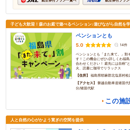
航空券付プラン一覧へ
航空券付プラン
子ども大歓迎！森のお庭で遊べるペンション♪遊びながら自然を
ペンションとも
5.0
14件
ペンションとも「また来て。」割
す！この機会にぜひ♪詳しくわ福島
合わせください！ 庭先には自称“
火、読書に珈琲でリラックス
住所
福島県耶麻郡北塩原村桧
アクセス
磐越自動車道猪苗代磐
分/猪苗代駅
この施
人と自然の心がかよう寛ぎの空間を提供