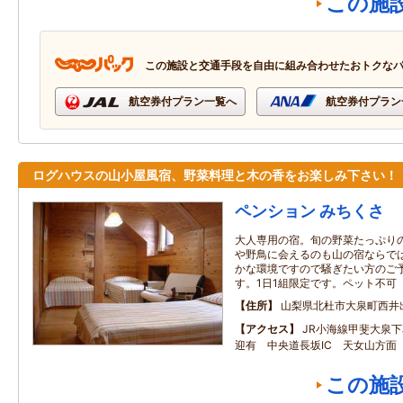
この施
この施設と交通手段を自由に組み合わせたおトクな
航空券付プラン一覧へ
航空券付プラン
ログハウスの山小屋風宿、野菜料理と木の香をお楽しみ下さい！
ペンション みちくさ
大人専用の宿。旬の野菜たっぷり
や野鳥に会えるのも山の宿ならで
かな環境ですので騒ぎたい方のご
す。1日1組限定です。ペット不可
住所
山梨県北杜市大泉町西井
アクセス
JR小海線甲斐大泉
迎有 中央道長坂IC 天女山方面
この施