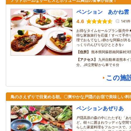
アットホームなサービスとボリューム満点の食事が自慢！
ペンション あかね雲
4.6
141件
お得なタイムセールプラン販売中
得な家族旅行を応援！すべて手作
理でおもてなし♪静かな阿蘇が誇
っくりのんびりなひとときを♪
住所
熊本県阿蘇郡南阿蘇村河
アクセス
九州自動車道熊本イ
分。JR立野駅から車で６分
この施
鳥のさえずりで目覚める朝。〇爽やかな戸隠のお宿で美味しい料
ペンションあぜりあ
戸隠高原の森の中にたたずむ「あ
ど。樹々に囲まれウッディな空間
らした家庭料理をフルコースで。