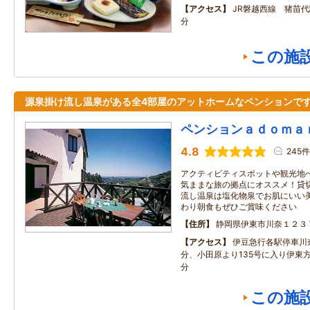
アクセス
JR磐越西線 猪苗
分
この施
源泉掛け流し温泉がある全4部屋のアットホームなペンションで
ペンションａｄｏｍａｎ
4.8
245件
アクティビティスポットや観光地
気ままな旅の拠点にオススメ！貸
流し温泉は塩化物泉でお肌にいい
わり朝食もぜひご賞味ください
住所
静岡県伊東市川奈１２３
アクセス
伊豆急行各駅停車川
分、小田原より135号に入り伊東
分
この施