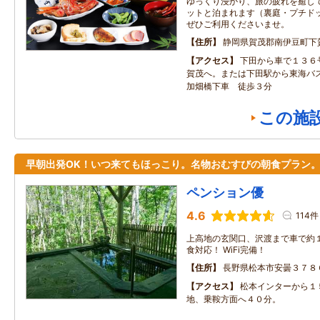
ゆっくり浸かり、旅の疲れを癒して
ットと泊まれます（裏庭・プチドッ
ぜひご利用くださいませ。
住所
静岡県賀茂郡南伊豆町下
アクセス
下田から車で１３６
賀茂へ。または下田駅から東海バ
加畑橋下車 徒歩３分
この施
早朝出発OK！いつ来てもほっこり。名物おむすびの朝食プラン
ペンション優
4.6
114件
上高地の玄関口、沢渡まで車で約１
食対応！ WiFi完備！
住所
長野県松本市安曇３７８
アクセス
松本インターから１
地、乗鞍方面へ４０分。