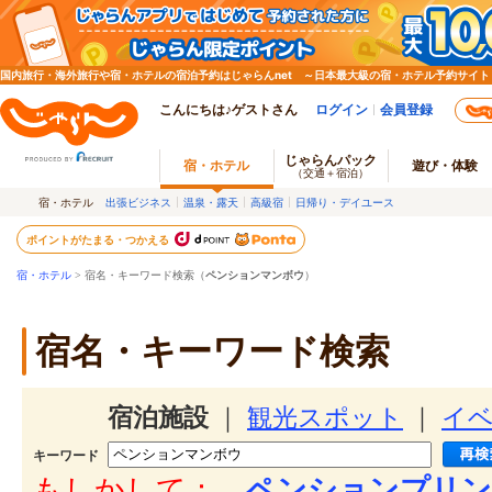
国内旅行・海外旅行や宿・ホテルの宿泊予約はじゃらんnet ～日本最大級の宿・ホテル予約サイト
こんにちは♪ゲストさん
ログイン
会員登録
じゃらんパック
宿・ホテル
遊び・体験
（交通＋宿泊）
宿・ホテル
出張ビジネス
温泉・露天
高級宿
日帰り・デイユース
ポイントがたまる・つかえる
宿・ホテル
> 宿名・キーワード検索（
ペンションマンボウ
）
宿名・キーワード検索
宿泊施設
｜
観光スポット
｜
イ
キーワード
もしかして：
ペンションプリン