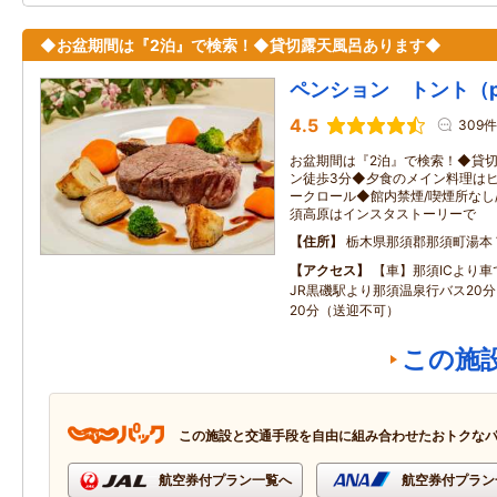
◆お盆期間は『2泊』で検索！◆貸切露天風呂あります◆
ペンション トント（pens
4.5
309件
お盆期間は『2泊』で検索！◆貸
ン徒歩3分◆夕食のメイン料理はヒ
ークロール◆館内禁煙/喫煙所なし
須高原はインスタストーリーで
住所
栃木県那須郡那須町湯本
アクセス
【車】那須ICより車
JR黒磯駅より那須温泉行バス20
20分（送迎不可）
この施
この施設と交通手段を自由に組み合わせたおトクな
航空券付プラン一覧へ
航空券付プラン