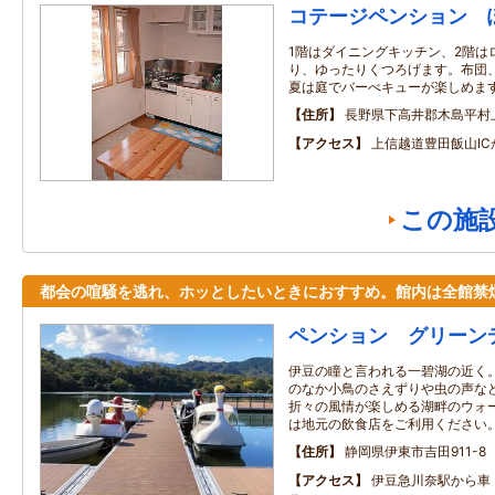
コテージペンション 
1階はダイニングキッチン、2階は
り、ゆったりくつろげます。布団
夏は庭でバーべキューが楽しめま
住所
長野県下高井郡木島平村
アクセス
上信越道豊田飯山IC
この施
都会の喧騒を逃れ、ホッとしたいときにおすすめ。館内は全館禁
ペンション グリーン
伊豆の瞳と言われる一碧湖の近く
のなか小鳥のさえずりや虫の声な
折々の風情が楽しめる湖畔のウォ
は地元の飲食店をご利用ください
住所
静岡県伊東市吉田911-8
アクセス
伊豆急川奈駅から車