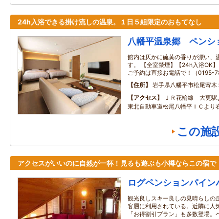
24h入浴できる掛け流しの温泉。１日５組限定のおもてなし
八幡平温泉郷 ペンシ
館内は仄かに硫黄の香りが漂い、
す。 【全室禁煙】【24h入浴OK
ご予約は直接お電話で！（0195-78
住所
岩手県八幡平市松尾寄木
アクセス
ＪＲ花輪線 大更駅
東北自動車道松尾八幡平ＩＣより
この施
アクセスがいいのに自然が一杯！見るも遊ぶも小樽ならこの宿で
ログペンションパイン
観光良しスキー良しの見晴らしの
客層に利用されている。近隣に人
「お得割引プラン」も多数登場。