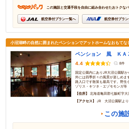
この施設と交通手段を自由に組み合わせたおトクな
航空券付プラン一覧へ
航空券付プラン
小沼湖畔の自然に囲まれたペンションでアットホームなおもてな
ペンション 風 ＫＡ
4.4
8件
国定公園内にありJR大沼公園駅か
外には四季折々の風景が楽しめま
路入口です散策も最高です。野生
ゾリス・キツネ・エゾモモンガ等
住所
北海道亀田郡七飯町字大
アクセス
JR 大沼公園駅よ
この施