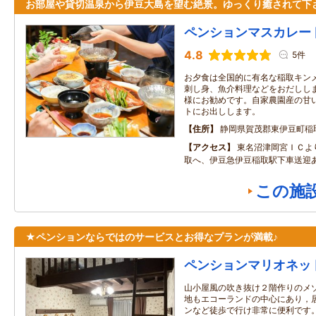
お部屋や貸切温泉から伊豆大島を望む絶景。ゆっくり癒されて下
ペンションマスカレー
4.8
5件
お夕食は全国的に有名な稲取キン
刺し身、魚介料理などをおだししま
様にお勧めです。自家農園産の甘
トにお出しします。
住所
静岡県賀茂郡東伊豆町稲取2
アクセス
東名沼津岡宮ＩＣよ
取へ、伊豆急伊豆稲取駅下車送迎
この施
★ペンションならではのサービスとお得なプランが満載♪
ペンションマリオネッ
山小屋風の吹き抜け２階作りのメゾ
地もエコーランドの中心にあり，
ンなど徒歩で行け非常に便利です。