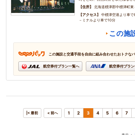
住所
北海道標津郡中標津町東
アクセス
中標津空港より車で
－ミナルより車で10分
この施
この施設と交通手段を自由に組み合わせたおトクな
航空券付プラン一覧へ
航空券付プラン
1
2
3
4
5
6
7
|< 最初
< 前へ