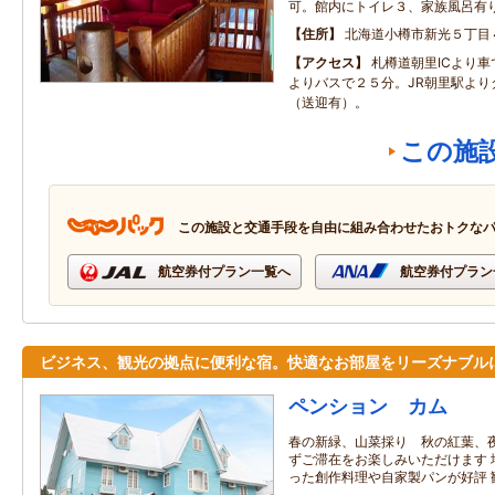
可。館内にトイレ３、家族風呂有
住所
北海道小樽市新光５丁目
アクセス
札樽道朝里ICより車
よりバスで２５分。JR朝里駅より
（送迎有）。
この施
この施設と交通手段を自由に組み合わせたおトクな
航空券付プラン一覧へ
航空券付プラン
ビジネス、観光の拠点に便利な宿。快適なお部屋をリーズナブル
ペンション カム
春の新緑、山菜採り 秋の紅葉、夜
ずご滞在をお楽しみいただけます 
った創作料理や自家製パンが好評 