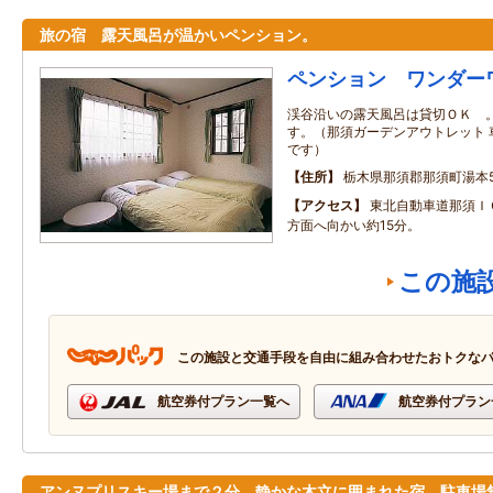
旅の宿 露天風呂が温かいペンション。
ペンション ワンダー
渓谷沿いの露天風呂は貸切ＯＫ 
す。（那須ガーデンアウトレット 
です）
住所
栃木県那須郡那須町湯本59
アクセス
東北自動車道那須Ｉ
方面へ向かい約15分。
この施
この施設と交通手段を自由に組み合わせたおトクな
航空券付プラン一覧へ
航空券付プラン
アンヌプリスキー場まで２分 静かな木立に囲まれた宿 駐車場