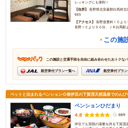
レッキングにも便利！
住所
長野県北安曇郡白馬村北城
645
アクセス
長野道豊科ＩＣより
長野ＩＣより５０分、ＪＲ白馬駅
この施
この施設と交通手段を自由に組み合わせたおトクな
航空券付プラン一覧へ
航空券付プラン
ペットと泊まれるペンション◇南伊豆の下賀茂天然温泉でのんび
ペンションひだまり
4.8
88件
伊豆でも屈指の湯量を誇る下賀茂温