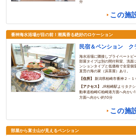
分
この施
番神海水浴場が目の前！潮風香る絶好のロケーション
民宿＆ペンション ク
海水浴場に隣接しプライベートビ
部屋タイプは別の間付和室、洗面
ンションタイプと低価格で全室個
直営の海の家（浜茶屋）あり。
住所
新潟県柏崎市番神２－１
アクセス
JR柏崎駅よりタクシ
動車道柏崎IC柏崎港方面へ向かい1
方面へ向かい約10分
この施
部屋から富士山が見えるペンション