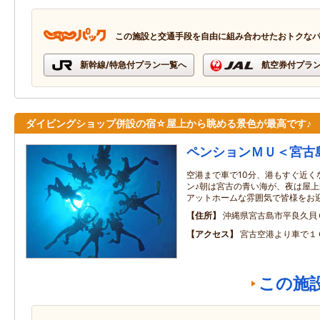
この施設と交通手段を自由に組み合わせたおトクな
新幹線/特急付プラン一覧へ
航空券付プラ
ダイビングショップ併設の宿☆屋上から眺める景色が最高です♪
ペンションＭＵ＜宮古
空港まで車で10分、港もすぐ近く
ン♪朝は宮古の青い海が、夜は屋
アットホームな雰囲気で皆様をお
住所
沖縄県宮古島市平良久貝
アクセス
宮古空港より車で１
この施