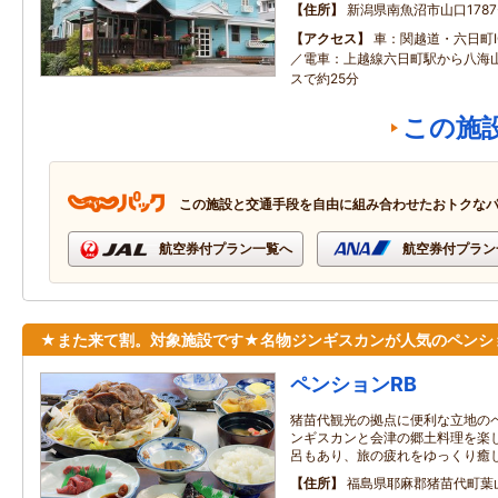
住所
新潟県南魚沼市山口1787
アクセス
車：関越道・六日町I
／電車：上越線六日町駅から八海
スで約25分
この施
この施設と交通手段を自由に組み合わせたおトクな
航空券付プラン一覧へ
航空券付プラン
★また来て割。対象施設です★名物ジンギスカンが人気のペンシ
ペンションRB
猪苗代観光の拠点に便利な立地の
ンギスカンと会津の郷土料理を楽
呂もあり、旅の疲れをゆっくり癒
住所
福島県耶麻郡猪苗代町葉山7