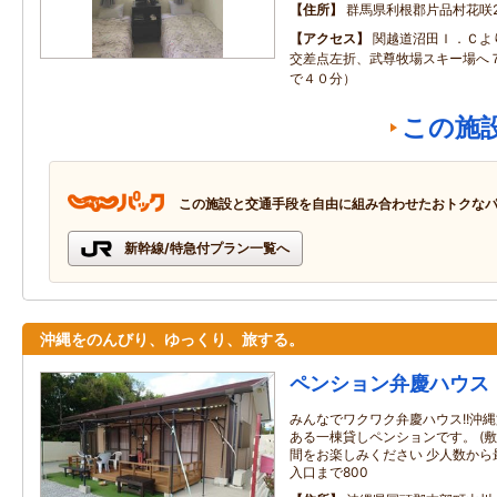
住所
群馬県利根郡片品村花咲27
アクセス
関越道沼田Ｉ．Ｃよ
交差点左折、武尊牧場スキー場へ
で４０分）
この施
この施設と交通手段を自由に組み合わせたおトクな
新幹線/特急付プラン一覧へ
沖縄をのんびり、ゆっくり、旅する。
ペンション弁慶ハウス
みんなでワクワク弁慶ハウス!!沖縄
ある一棟貸しペンションです。 (敷
間をお楽しみください 少人数から最
入口まで800