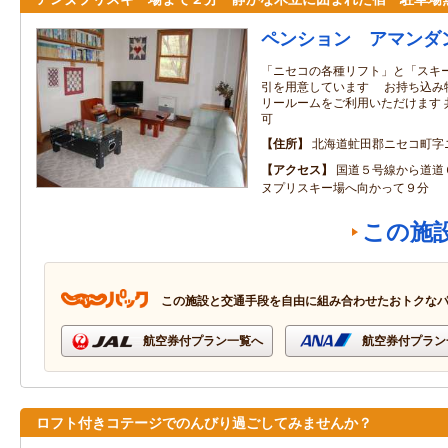
ペンション アマンダ
「ニセコの各種リフト」と「スキ
引を用意しています お持ち込み
リールームをご利用いただけます 
可
住所
北海道虻田郡ニセコ町字
アクセス
国道５号線から道道
ヌプリスキー場へ向かって９分
この施
この施設と交通手段を自由に組み合わせたおトクな
航空券付プラン一覧へ
航空券付プラン
ロフト付きコテージでのんびり過ごしてみませんか？