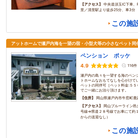
アクセス
中央道須玉IC下車、R
里／清里駅より徒歩25分、車3分
この施
アットホームで瀬戸内海を一望の宿・小型犬等の小さなペット同
ペンション ポッケ
4.9
116件
瀬戸内の島々を一望する海のペン
トホームなおもてなしを心がけて
ペットの同伴可［ペット料金:５５
でご一緒にお泊り頂けます。
住所
岡山県瀬戸内市牛窓町鹿忍6
アクセス
岡山ブルーライン邑
号線⇒県道２８号線でお車にて約１
からの送迎なし）
この施