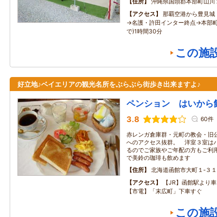
住所
沖縄県国頭郡本部町山川
アクセス
那覇空港から豊見城
→名護・許田インター終点→本部町
で)1時間30分
この施
好立地♪ベイエリアの観光名所をぶらぶら街歩き出来ますよ♪
ペンション はいから
3.8
60件
赤レンガ倉庫群・元町の教会・旧
へのアクセス抜群。 洋室３室は
るのでご家族やご年配の方もご利
で美鈴の珈琲も飲めます
住所
北海道函館市大町１‐３１
アクセス
【JR】函館駅より
【市電】「末広町」下車すぐ
この施