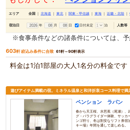
エリア
全国
｜
北海道
｜
東北
｜
関東・甲信越
｜
東海
｜
近畿・北陸
｜
年
月
日
日付未定
泊
宿泊日
人数等
※食事条件などの諸条件については、予
603
軒 絞込み条件に合致
61軒～90軒表示
料金は1泊1部屋の大人1名分の料金で
遊びアイテム満載の宿。ミネラル温泉と和洋折衷コース料理で満
ペンション ラパン
春から天王桜、水芭蕉（尾瀬）、
グ・パラグライダー体験、サッカ
ンゴ狩り、冬は割安なリフト券宿
キー場）年間を通して楽しめる。