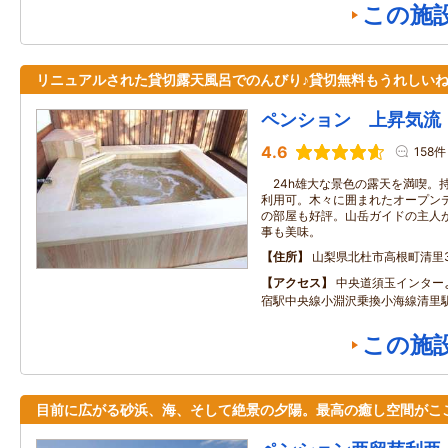
この施
リニュアルされた貸切露天風呂でのんびり♪貸切無料もうれしい
ペンション 上昇気流
4.6
158件
24h雄大な景色の露天を満喫。
利用可。木々に囲まれたオープン
の部屋も好評。山岳ガイドの主人
事も美味。
住所
山梨県北杜市高根町清里35
アクセス
中央道須玉インター
宿駅中央線小淵沢乗換小海線清里
この施
目前に広がる砂浜、海、そして絶景の夕陽。最高の癒し空間がこ