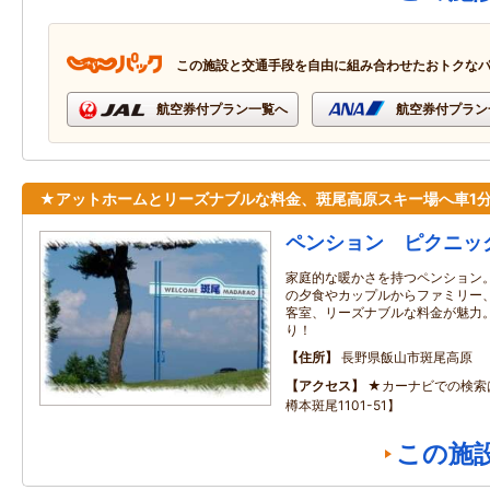
この施設と交通手段を自由に組み合わせたおトクな
航空券付プラン一覧へ
航空券付プラン
★アットホームとリーズナブルな料金、斑尾高原スキー場へ車1
ペンション ピクニッ
家庭的な暖かさを持つペンション
の夕食やカップルからファミリー
客室、リーズナブルな料金が魅力
り！
住所
長野県飯山市斑尾高原
アクセス
★カーナビでの検索
樽本斑尾1101-51】
この施