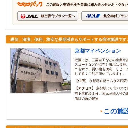
この施設と交通手段を自由に組み合わせたおトクな
航空券付プラン一覧へ
航空券付プラン
親切、清潔、便利、格安な長期滞在もサポートする宿泊施設です
京都マイペンション
近隣には、三菱自工などの企業が
スコートなどが点在し環境は抜群
ニもすぐ、買い物も便利！リピー
して多くご利用頂いております。
住所
京都府京都市右京区西院
アクセス
京都駅より市バスで
前下車徒歩１分、宮元産婦人科の
筋目の角の建物
この施