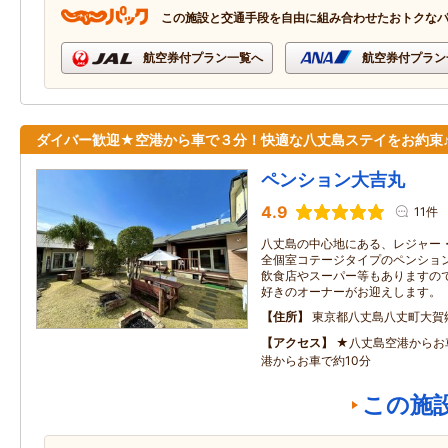
この施設と交通手段を自由に組み合わせたおトクな
航空券付プラン一覧へ
航空券付プラン
ダイバー歓迎★空港から車で３分！快適な八丈島ステイをお約束
ペンション大吉丸
4.9
11件
八丈島の中心地にある、レジャー
全個室コテージタイプのペンショ
飲食店やスーパー等もありますの
好きのオーナーがお迎えします。
住所
東京都八丈島八丈町大賀
アクセス
★八丈島空港からお
港からお車で約10分
この施