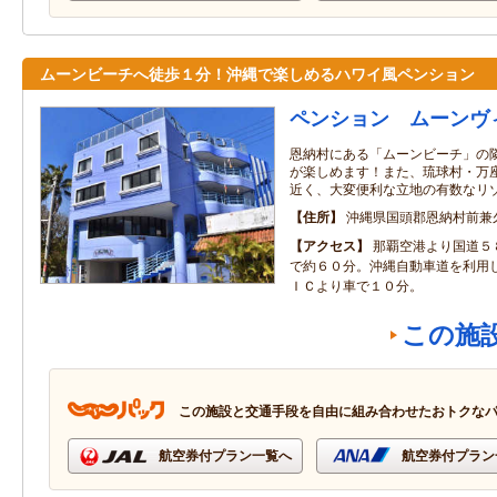
ムーンビーチへ徒歩１分！沖縄で楽しめるハワイ風ペンション
ペンション ムーンヴ
恩納村にある「ムーンビーチ」の
が楽しめます！また、琉球村・万
近く、大変便利な立地の有数なリ
住所
沖縄県国頭郡恩納村前兼久1
アクセス
那覇空港より国道５
で約６０分。沖縄自動車道を利用
ＩＣより車で１０分。
この施
この施設と交通手段を自由に組み合わせたおトクな
航空券付プラン一覧へ
航空券付プラン