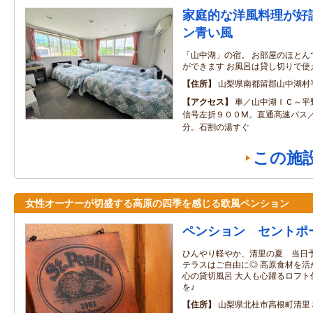
家庭的な洋風料理が好
ン青い風
「山中湖」の宿。 お部屋のほとん
ができます お風呂は貸し切りで使
住所
山梨県南都留郡山中湖村
アクセス
車／山中湖ＩＣ～平
信号左折９００M。直通高速バス
分。石割の湯すぐ
この施
女性オーナーが切盛する高原の四季を感じる欧風ペンション
ペンション セントポ
ひんやり軽やか、清里の夏 当日予
テラスはご自由に◎ 高原食材を活
心の貸切風呂 大人も心躍るロフト
を♪
住所
山梨県北杜市高根町清里