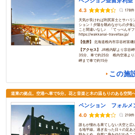
ペンション亜留芽利亜
4.3
178件
天気が良ければ利尻富士とサハリ
ション！夕陽を眺めながらの夕食
こと間違いなし♪ 「てっぺんギ
https://wakkanai-traveltax.jp/
住所
北海道稚内市宗谷村富磯
アクセス
JR稚内駅より宗谷
35分、車で約25分 稚内空港より
岬まで車で約15分
この施
道東の拠点。空港へ車で5分。花と音楽と木の温もりのある空間
ペンション フォルメ
4.0
219件
誰もが憧れる果てしない大空と広
る地平線。過ぎ去った日々の足あ
時をとめ、自然に身をゆだねるこ