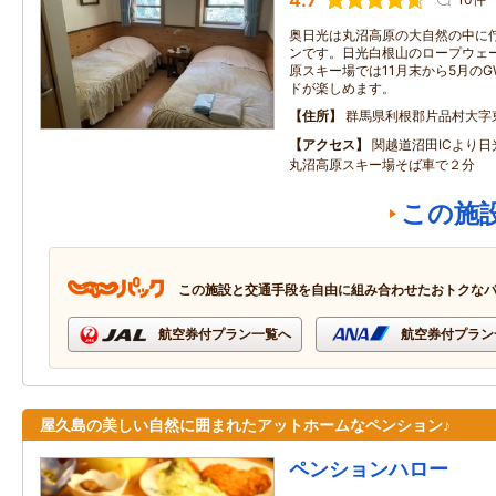
4.7
奥日光は丸沼高原の大自然の中に
ンです。日光白根山のロープウェ
原スキー場では11月末から5月の
ドが楽しめます。
住所
群馬県利根郡片品村大字
アクセス
関越道沼田ICより日
丸沼高原スキー場そば車で２分
この施
この施設と交通手段を自由に組み合わせたおトクな
航空券付プラン一覧へ
航空券付プラン
屋久島の美しい自然に囲まれたアットホームなペンション♪
ペンションハロー