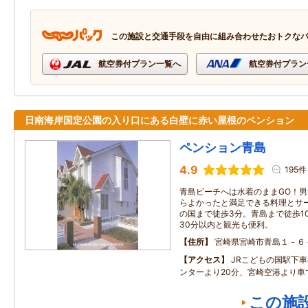
この施設と交通手段を自由に組み合わせたおトクな
航空券付プラン一覧へ
航空券付プラン
日南海岸国定公園の入り口にある白壁に赤い屋根のペンション
ペンション青島
4.9
195件
青島ビーチへは水着のままGO！男
らよかったと満足できる料理とサ
の国まで徒歩3分。青島まで徒歩1
30分以内と観光も便利。
住所
宮崎県宮崎市青島１－６
アクセス
JRこどもの国駅下
ンターより20分、宮崎空港より車
この施