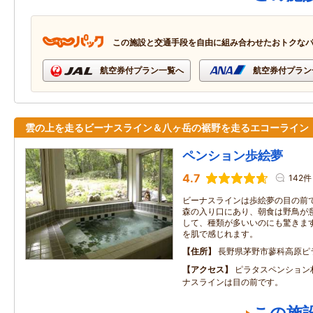
この施設と交通手段を自由に組み合わせたおトクな
航空券付プラン一覧へ
航空券付プラン
雲の上を走るビーナスライン＆八ヶ岳の裾野を走るエコーライ
ペンション歩絵夢
4.7
142件
ビーナスラインは歩絵夢の目の前
森の入り口にあり、朝食は野鳥が
して、種類が多いいのにも驚きます
を肌で感じれます。
住所
長野県茅野市蓼科高原ピ
アクセス
ピラタスペンション
ナスラインは目の前です。