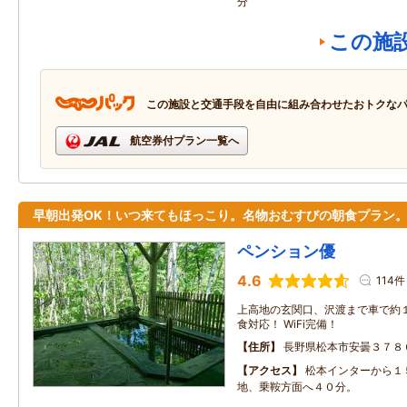
分
この施
この施設と交通手段を自由に組み合わせたおトクな
航空券付プラン一覧へ
早朝出発OK！いつ来てもほっこり。名物おむすびの朝食プラン
ペンション優
4.6
114件
上高地の玄関口、沢渡まで車で約１
食対応！ WiFi完備！
住所
長野県松本市安曇３７８
アクセス
松本インターから１
地、乗鞍方面へ４０分。