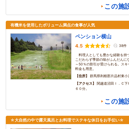
この施
有機米を使用したボリューム満点の食事が人気
ペンション横山
4.5
38件
料理人としても豊かな経験を持つ
こだわらず季節の味がふんだんに
～50％の割引が受けられる。スキ
料金も用意。
住所
群馬県利根郡片品村東小
アクセス
関越道沼田Ｉ．Ｃ下
６０分。
この施
☆大自然の中で露天風呂とお料理でステキな休日をお手伝い☆