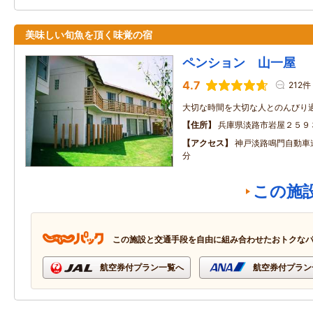
美味しい旬魚を頂く味覚の宿
ペンション 山一屋
4.7
212件
大切な時間を大切な人とのんびり
住所
兵庫県淡路市岩屋２５９
アクセス
神戸淡路鳴門自動車
分
この施
この施設と交通手段を自由に組み合わせたおトクな
航空券付プラン一覧へ
航空券付プラン