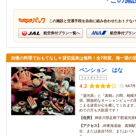
この施
この施設と交通手段を自由に組み合わせたおトクな
航空券付プラン一覧へ
航空券付プラン
自慢の料理でおもてなし☆貸切温泉は無料！全7和室、海一望の
ペンション はな
フォトギャラリー
4.2
647件
『湯河原』と『真鶴』の間、相模
宿。開放的なオーシャンビューの
こえる波音が心を癒してくれます
めての方も大歓迎です！
住所
神奈川県足柄下郡湯河原
アクセス
JR東海道線 真鶴
分、または徒歩15分、またはバス