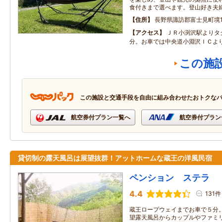
食付きまで選べます。登山好き夫
住所
長野県諏訪郡富士見町境10
アクセス
ＪＲ小渕沢駅よりタ
分。お車では中央道小淵沢ＩＣよ
この施
この施設と交通手段を自由に組み合わせたおトクな
航空券付プラン一覧へ
航空券付プラン
貸切制の露天風呂は展望抜群！アットホームな蔵王の洋風民宿
ペンション ステラ
4.4
131件
蔵王ロープウェイまでお車で５分
望露天風呂からカップルやファミ