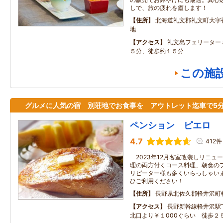
しで、旅の疲れを癒します！
住所
北海道礼文郡礼文町大字
地
アクセス
礼文島フェリーター
５分、徒歩約１５分
この施
グルメに人気の宿 別荘地でお食事を アウトレット迄車で5
ペンション ピエロ
4.7
412件
2023年12月客室改装しリニュ
理の両方付くコース料理、朝食の
リピーター様も多くいらっしゃいま
ひご利用ください！
住所
長野県北佐久郡軽井沢町
アクセス
長野新幹線軽井沢駅
北口より￥１000ぐらい 徒歩２