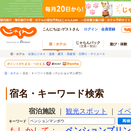
国内旅行・海外旅行や宿・ホテルの宿泊予約はじゃらんnet ～日本最大級の宿・ホテル予約サイト
こんにちは♪ゲストさん
ログイン
会員登録
じゃらんパック
宿・ホテル
遊び・体験
（交通＋宿泊）
宿・ホテル
出張ビジネス
温泉・露天
高級宿
日帰り・デイユース
ポイントがたまる・つかえる
宿・ホテル
> 宿名・キーワード検索（
ペンションマンボウ
）
宿名・キーワード検索
宿泊施設
｜
観光スポット
｜
イ
キーワード
もしかして：
ペンションプリン