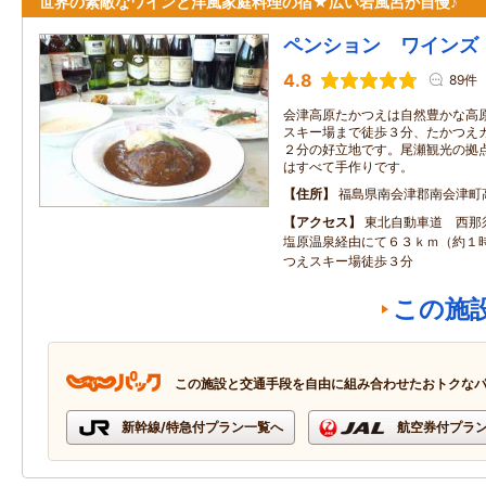
世界の素敵なワインと洋風家庭料理の宿★広い岩風呂が自慢♪
ペンション ワインズ
4.8
89件
会津高原たかつえは自然豊かな高
スキー場まで徒歩３分、たかつえ
２分の好立地です。尾瀬観光の拠
はすべて手作りです。
住所
福島県南会津郡南会津町
アクセス
東北自動車道 西那
塩原温泉経由にて６３ｋｍ（約１
つえスキー場徒歩３分
この施
この施設と交通手段を自由に組み合わせたおトクな
新幹線/特急付プラン一覧へ
航空券付プラ