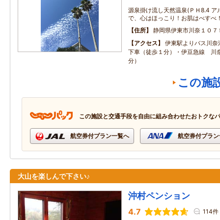
源泉掛け流し天然温泉(ＰＨ8.4 
で、心はほっこり！お肌はべすべ
住所
静岡県伊東市川奈１０７
アクセス
伊東駅よりバス川奈
下車（徒歩１分）・伊豆急線 川奈
分）
この施
この施設と交通手段を自由に組み合わせたおトクな
航空券付プラン一覧へ
航空券付プラン
大山を楽しんで下さい♪
沖村ペンション
4.7
114件