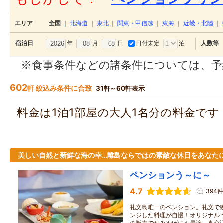
エリア
全国
｜
北海道
｜
東北
｜
関東・甲信越
｜
東海
｜
近畿・北陸
｜
年
月
日
日付未定
泊
宿泊日
人数等
※食事条件などの諸条件については、予
602
軒 絞込み条件に合致
31軒～60軒表示
料金は1泊1部屋の大人1名分の料金で
美しい自然と新鮮な海の幸…離島ならではの素敵な休日をあなた
ペンションう～に～
4.7
394件
礼文島唯一のペンション。礼文で
ンジした料理が自慢！オリジナル
の販売でおみやげにも最適。真心