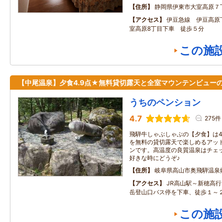
住所
静岡県伊東市大室高原７
アクセス
伊豆急線 伊豆高原
室高原8丁目下車 徒歩５分
この施
【中尾温泉】夕食4.9点★無料貸切露天と全室マウンテンビュー
うちのペンション
4.7
275件
飛騨牛しゃぶしゃぶの【夕食】は4
を無料の貸切露天で楽しめるアッ
ンです。高温度の良質温泉はチェ
好きな時にどうぞ♪
住所
岐阜県高山市奥飛騨温泉
アクセス
JR高山駅～新穂高
岳登山口バス停を下車、徒歩１～
この施