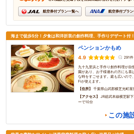
航空券付プラン一覧へ
航空券付プラン
海まで徒歩5分！夕食は和洋折衷の創作料理、手作りデザート付
ペンションかもめ
4.9
291件
九十九里浜と手作り創作料理が自
園があり、お子様連れの方にも喜
な時をすごせます。庭も広いので、バ
Fiが使えます。
住所
千葉県山武郡横芝光町屋
アクセス
JR総武本線横芝駅
ーで10分
この施