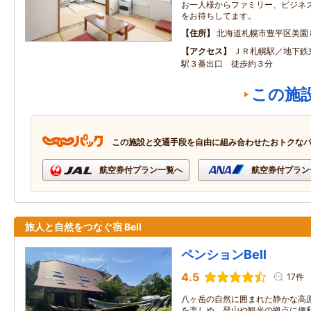
お一人様からファミリー、ビジネ
をお待ちしてます。
住所
北海道札幌市豊平区美園
アクセス
ＪＲ札幌駅／地下鉄
駅３番出口 徒歩約３分
この施
この施設と交通手段を自由に組み合わせたおトクな
航空券付プラン一覧へ
航空券付プラン
旅人と自然をつなぐ宿 Bell
ペンションBell
4.5
17件
八ヶ岳の自然に囲まれた静かな高
を楽しめ、登山や観光の拠点に便