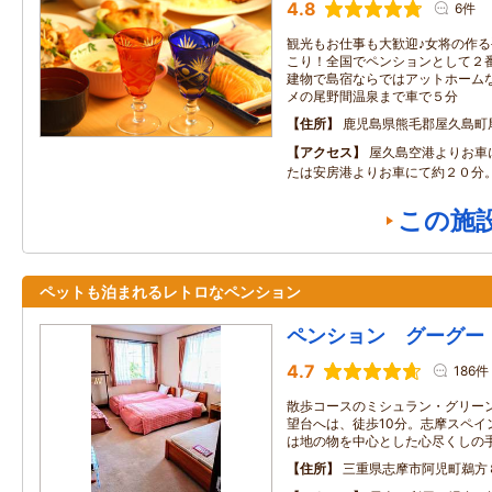
4.8
6件
観光もお仕事も大歓迎♪女将の作
こり！全国でペンションとして２
建物で島宿ならではアットホーム
メの尾野間温泉まで車で５分
住所
鹿児島県熊毛郡屋久島町
アクセス
屋久島空港よりお車
たは安房港よりお車にて約２０分
この施
ペットも泊まれるレトロなペンション
ペンション グーグー
4.7
186件
散歩コースのミシュラン・グリー
望台へは、徒歩10分。志摩スペイ
は地の物を中心とした心尽くしの
住所
三重県志摩市阿児町鵜方