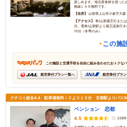
楽しめます。地元産食材を使った
無線ＬＡＮ無料です。
住所
山形県上山市小倉字大森
アクセス
車/山形蔵王ICまたは
分。電車/山形駅より蔵王温泉行き
10分（冬季のみ）
この施
この施設と交通手段を自由に組み合わせたおトクな
航空券付プラン一覧へ
航空券付プラン
クチコミ総合4.4 駐車場無料ＩＣより１０分 京都駅よりバス3
ペンション 恋都
4.5
329件