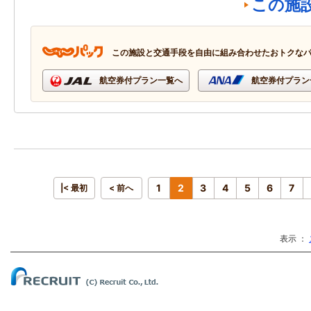
この施
この施設と交通手段を自由に組み合わせたおトクな
航空券付プラン一覧へ
航空券付プラン
1
2
3
4
5
6
7
|< 最初
< 前へ
表示 ：