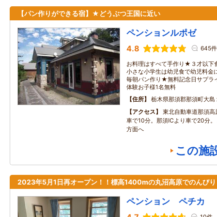
【パン作りができる宿】★どうぶつ王国に近い
ペンションルポゼ
4.8
645件
お料理はすべて手作り★３才以下
小さな小学生は幼児食で幼児料金に
毎朝パン作り★無料記念日サプライズ
体験お子様1名無料
住所
栃木県那須郡那須町大島
アクセス
東北自動車道那須高
車で10分。那須ICより車で20分
方面へ
この施
2023年5月1日再オープン！！標高1400mの丸沼高原でのんび
ペンション ペチカ
10件