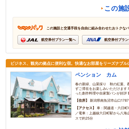
この施
この施設と交通手段を自由に組み合わせたおトクな
航空券付プラン一覧へ
航空券付プラン
ビジネス、観光の拠点に便利な宿。快適なお部屋をリーズナブル
ペンション カム
春の新緑、山菜採り 秋の紅葉、夜
ずご滞在をお楽しみいただけます 
った創作料理や自家製パンが好評 
住所
新潟県南魚沼市山口1787
アクセス
車：関越道・六日町I
／電車：上越線六日町駅から八海
スで約25分