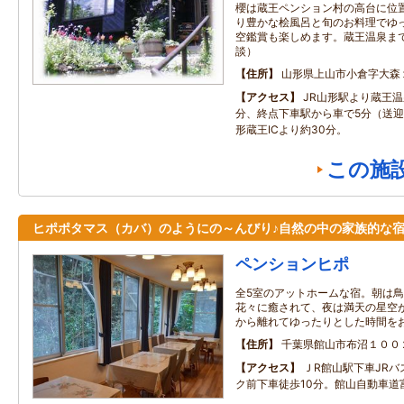
櫻は蔵王ペンション村の高台に位
り豊かな桧風呂と旬のお料理でゆ
空鑑賞も楽しめます。蔵王温泉ま
談）
住所
山形県上山市小倉字大森
アクセス
JR山形駅より蔵王温
分、終点下車駅から車で5分（送
形蔵王ICより約30分。
この施
ヒポポタマス（カバ）のようにの～んびり♪自然の中の家族的な
ペンションヒポ
全5室のアットホームな宿。朝は
花々に癒されて、夜は満天の星空
から離れてゆったりとした時間を
住所
千葉県館山市布沼１００
アクセス
ＪR館山駅下車JR
ク前下車徒歩10分。館山自動車道富