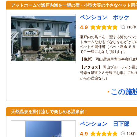
アットホームで瀬戸内海を一望の宿・小型犬等の小さなペット同
ペンション ポッケ
4.9
116件
瀬戸内の島々を一望する海のペン
トホームなおもてなしを心がけて
ペットの同伴可［ペット料金:５５
でご一緒にお泊り頂けます。
住所
岡山県瀬戸内市牛窓町鹿忍6
アクセス
岡山ブルーライン邑
号線⇒県道２８号線でお車にて約１
からの送迎なし）
この施
天然温泉を掛け流しで楽しめる温泉宿！
ペンション 日下部
4.9
128件