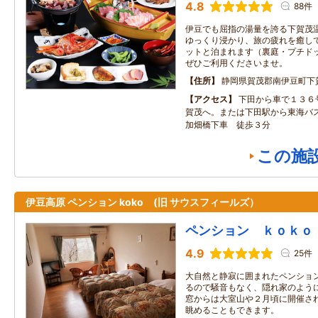
4.8
88件
伊豆でも屈指の湯量を誇る下賀茂温
ゆっくり浸かり、旅の疲れを癒して
ットと泊まれます（裏庭・プチドッ
ぜひご利用くださいませ。
住所
静岡県賀茂郡南伊豆町下
アクセス
下田から車で１３６
賀茂へ。または下田駅から東海バ
加畑橋下車 徒歩３分
この施
伊豆高原 ペンション koko (旧 サウスフィールズ）
ペンション ｋｏｋｏ
4.9
25件
大自然と静寂に囲まれたペンション
るので騒音もなく、隠れ家のよう
窓からは大室山や２月頃に開催さ
眺めることもできます。