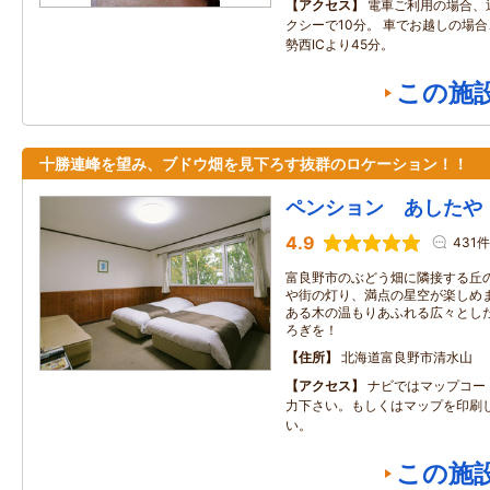
アクセス
電車ご利用の場合、
クシーで10分。 車でお越しの場
勢西ICより45分。
この施
十勝連峰を望み、ブドウ畑を見下ろす抜群のロケーション！！
ペンション あしたや
4.9
431件
富良野市のぶどう畑に隣接する丘
や街の灯り、満点の星空が楽しめま
ある木の温もりあふれる広々とし
ろぎを！
住所
北海道富良野市清水山
アクセス
ナビではマップコード3
力下さい。もしくはマップを印刷
い。
この施