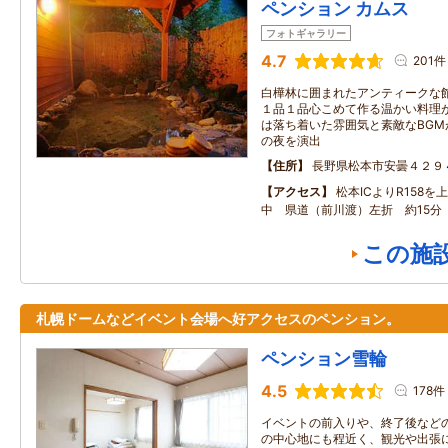
ペンション カムス
フォトギャラリー
4.7
201件
白樺林に囲まれたアンティークな
１品１品心こめて作る温かい料理
は落ち着いた雰囲気と素敵なBG
の夜を演出
住所
長野県松本市安曇４２９
アクセス
松本ICよりR158
中 県道（前川渡）左折 約15分
この施
札幌ドームなどイベント会場へ好アクセスのペンション。
ペンション雪輪
4.5
178件
イベントの前入りや、終了後など
の中心地にも程近く、観光や出張