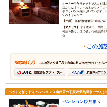
オーナー手作りデッキで大山を眺め
活かしたオーナーおまかせメニュー
手作りパンが好評頂いています。
てみませんか？
住所
鳥取県西伯郡伯耆町小林
アクセス
米子道溝口ＩＣ降り、
号線を経て、役10分。伯備線岸本
分
この施
この施設と交通手段を自由に組み合わせたおトクな
航空券付プラン一覧へ
航空券付プラン
ペットと泊まれるペンション◇南伊豆の下賀茂天然温泉でのんび
ペンションひだまり