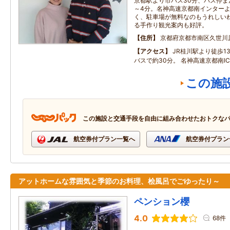
京都駅より市バス30分、バス停ま
～4分。名神高速京都南インターよ
く、駐車場が無料なのもうれしい
る手作り観光案内も好評。
住所
京都府京都市南区久世川
アクセス
JR桂川駅より徒歩1
バスで約30分。 名神高速京都南I
この施
この施設と交通手段を自由に組み合わせたおトクな
航空券付プラン一覧へ
航空券付プラン
アットホームな雰囲気と季節のお料理、桧風呂でごゆったり～
ペンション櫻
4.0
68件