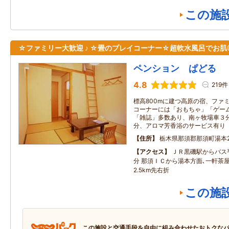
この施
☆ファミリー大歓迎 ♪ ☆畳のプレイコーナー☆超軟水風呂でお肌
ペンション ぱどる
4.8
219件
標高800mに建つ高原の宿、ファミ
コーナーには「おもちゃ」「ゲー
「雑誌」多数あり、南ヶ牧場車３
分、アロマ芳香浴のサービス有り
住所
栃木県那須郡那須町湯本21
アクセス
ＪＲ黒磯駅からバス
分 那須ＩＣから湯本方面､一軒茶
2.5km先右折
この施
この施設と交通手段を自由に組み合わせたおトクな