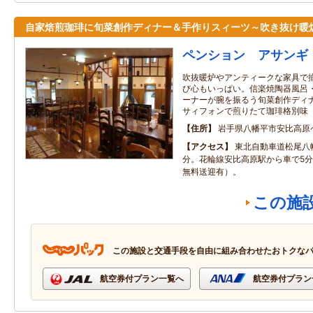
自家焙煎珈琲に旬菜創作ディナー＆手作りスィーツ～吹き抜け暖
ペンション アサンギ
吹抜暖炉やアンティークな家具で
び心もいっぱい。信楽焼陶器風呂
ーナーが腕を振るう旬菜創作ディ
サィフォンで煎りたて珈琲格別味
住所
岩手県八幡平市安比高原
アクセス
東北自動車道松尾八幡
分。花輪線安比高原駅から車で5
無料送迎有）。
この施
この施設と交通手段を自由に組み合わせたおトクな
航空券付プラン一覧へ
航空券付プラン