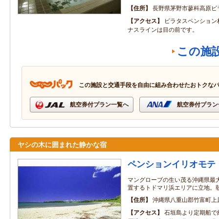
住所
長野県茅野市蓼科高原ピ
アクセス
ピラタスペンション
ナスラインは目の前です。
この施
この施設と交通手段を自由に組み合わせたおトクな
航空券付プラン一覧へ
航空券付プラン
ヤシの木に囲まれた静かな宿
ペンションイリオモテ
マングローブの生い茂る沖縄県最
置するトドマリ浜エリアに立地。
住所
沖縄県八重山郡竹富町上
アクセス
石垣島より定期船で