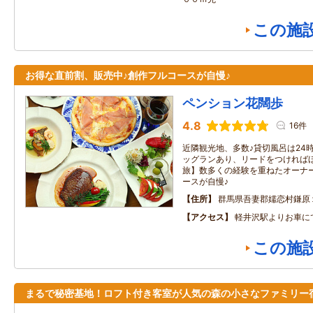
この施
お得な直前割、販売中♪創作フルコースが自慢♪
ペンション花闊歩
4.8
16件
近隣観光地、多数♪貸切風呂は24時
ッグランあり、リードをつければほ
旅】数多くの経験を重ねたオーナ
ースが自慢♪
住所
群馬県吾妻郡嬬恋村鎌原
アクセス
軽井沢駅よりお車に
この施
まるで秘密基地！ロフト付き客室が人気の森の小さなファミリー