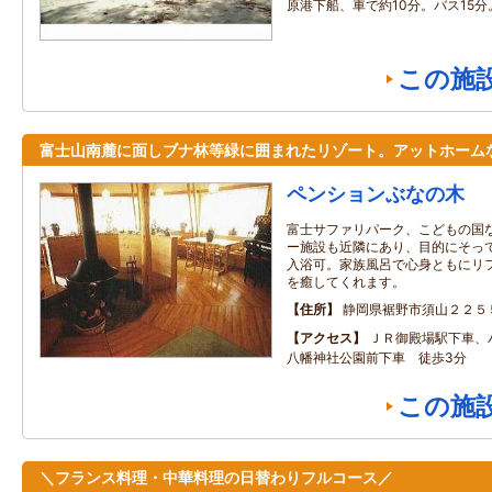
原港下船、車で約10分。バス15分
この施
富士山南麓に面しブナ林等緑に囲まれたリゾート。アットホーム
ペンションぶなの木
富士サファリパーク、こどもの国
ー施設も近隣にあり、目的にそっ
入浴可。家族風呂で心身ともにリ
を癒してくれます。
住所
静岡県裾野市須山２２５
アクセス
ＪＲ御殿場駅下車、
八幡神社公園前下車 徒歩3分
この施
＼フランス料理・中華料理の日替わりフルコース／