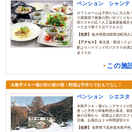
ペンション シャンテ
ロフトルームは子供たちに大人気
小屋風宿で家族の想い出づくりを
切りＯＫの広々人工温泉家族風呂
ークまで車で５分アクセス◎
住所
栃木県那須郡那須町高久
アクセス
東北道・那須ＩＣよ
駅よりハイランド行バス５０分遅
歩３０分
この施
木島平スキー場が目の前の宿！料理は手作りでおもてなし！
ペンション シエスタ
木島平スキ－場ゲレンデサイドの
使った手作り和食料理が基本。朝
食の日替わり。部屋は人気のロフ
完備。お風呂は２４時間貸切ＯＫ
住所
長野県下高井郡木島平村上