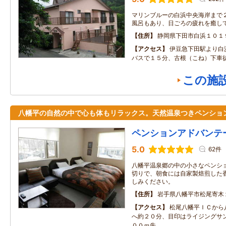
マリンブルーの白浜中央海岸まで２
風呂もあり、日ごろの疲れを癒し
住所
静岡県下田市白浜１０１
アクセス
伊豆急下田駅より白
バスで１５分、古根（こね）下車
この施
八幡平の自然の中で心も体もリラックス。天然温泉つきペンショ
ペンションアドバンテ
5.0
62件
八幡平温泉郷の中の小さなペンシ
切りで、朝食には自家製焙煎した
しみください。
住所
岩手県八幡平市松尾寄木
アクセス
松尾八幡平ＩＣから
へ約２０分、目印はライジングサ
００ｍ先