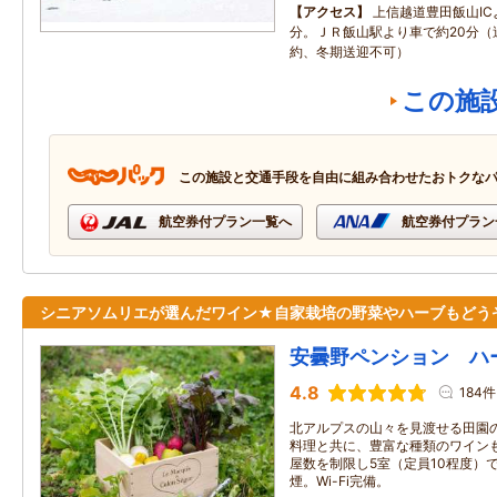
アクセス
上信越道豊田飯山IC
分。ＪＲ飯山駅より車で約20分（
約、冬期送迎不可）
この施
この施設と交通手段を自由に組み合わせたおトクな
航空券付プラン一覧へ
航空券付プラン
シニアソムリエが選んだワイン★自家栽培の野菜やハーブもどう
安曇野ペンション ハ
4.8
184件
北アルプスの山々を見渡せる田園
料理と共に、豊富な種類のワイン
屋数を制限し5室（定員10程度）
煙。Wi-Fi完備。