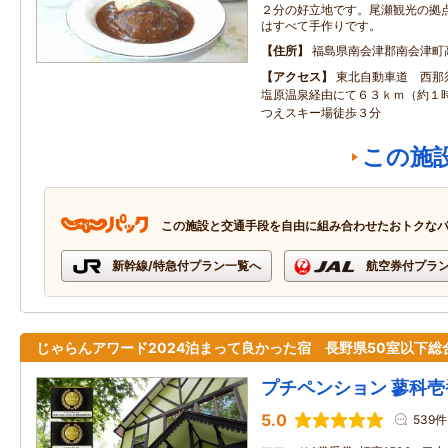
２分の好立地です。尾瀬観光の拠
はすべて手作りです。
住所
福島県南会津郡南会津町
アクセス
東北自動車道 西那
塩原温泉経由にて６３ｋｍ（約１
つえスキー場徒歩３分
この施
この施設と交通手段を自由に組み合わせたおトクな
新幹線/特急付プラン一覧へ
航空券付プラ
じゃらんアワード2024泊まって良かった宿 長野県50室以下総
プチペンション 蓼科壱
5.0
539件