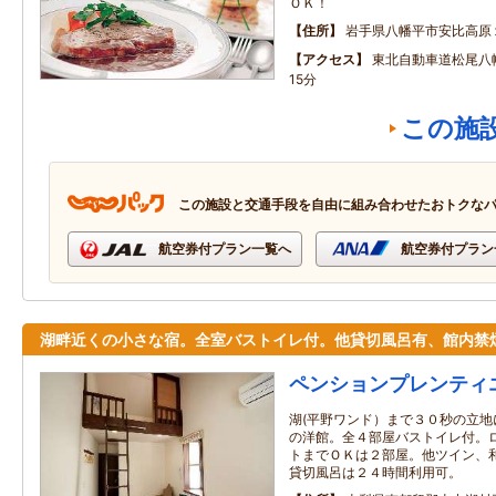
ＯＫ！
住所
岩手県八幡平市安比高原
アクセス
東北自動車道松尾八
15分
この施
この施設と交通手段を自由に組み合わせたおトクな
航空券付プラン一覧へ
航空券付プラン
湖畔近くの小さな宿。全室バストイレ付。他貸切風呂有、館内禁
ペンションプレンティ
湖(平野ワンド）まで３０秒の立
の洋館。全４部屋バストイレ付。
トまでＯＫは２部屋。他ツイン、
貸切風呂は２４時間利用可。