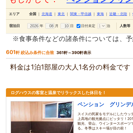
エリア
全国
｜
北海道
｜
東北
｜
関東・甲信越
｜
東海
｜
近畿・北陸
｜
年
月
日
日付未定
泊
宿泊日
人数等
※食事条件などの諸条件については、予
601
軒 絞込み条件に合致
361軒～390軒表示
料金は1泊1部屋の大人1名分の料金で
ログハウスの客室と温泉でリラックスした休日を！
ペンション グリンデ
スイスの民家をモデルにしたウッ
上高地の観光拠点にピッタリ！20
観光、登山、ウインタースポーツ
る。冬季はスキー場が目の前！