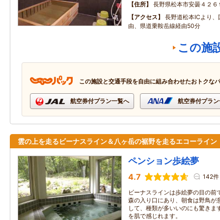
住所
長野県松本市安曇４２６
アクセス
長野道松本ICより、
由、県道乗鞍岳線経由50分
この施
この施設と交通手段を自由に組み合わせたおトクな
航空券付プラン一覧へ
航空券付プラン
雲の上を走るビーナスライン＆八ヶ岳の裾野を走るエコーライ
ペンション歩絵夢
4.7
142件
ビーナスラインは歩絵夢の目の前
森の入り口にあり、朝食は野鳥が
して、種類が多いいのにも驚きます
を肌で感じれます。