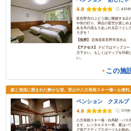
4.9
431件
富良野市のぶどう畑に隣接する丘
や街の灯り、満点の星空が楽しめま
ある木の温もりあふれる広々とし
ろぎを！
住所
北海道富良野市清水山
アクセス
ナビではマップコード3
力下さい。もしくはマップを印刷
い。
この施
森と清流に囲まれた静かな宿。登山や八方尾根スキー場へも便利
ペンション クヌルプ
4.6
177件
八方尾根スキー場・白馬駅・バス
ます。レンタルスキー有、夏はパ
グ他アクティブスポーツもお勧め