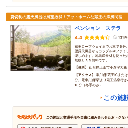
貸切制の露天風呂は展望抜群！アットホームな蔵王の洋風民宿
ペンション ステラ
4.4
131件
蔵王ロープウェイまでお車で５分
望露天風呂からカップルやファミ
楽しめます。地元産食材を使った
無線ＬＡＮ無料です。
住所
山形県上山市小倉字大森
アクセス
車/山形蔵王ICまたは
分。電車/山形駅より蔵王温泉行き
10分（冬季のみ）
この施
この施設と交通手段を自由に組み合わせたおトクな