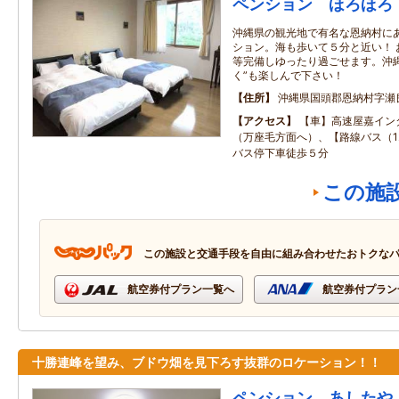
ペンション ほろほろ
沖縄県の観光地で有名な恩納村に
ション。海も歩いて５分と近い！ 
等完備しゆったり過ごせます。沖
く”も楽しんで下さい！
住所
沖縄県国頭郡恩納村字瀬
アクセス
【車】高速屋嘉イン
（万座毛方面へ）、【路線バス（1
バス停下車徒歩５分
この施
この施設と交通手段を自由に組み合わせたおトクな
航空券付プラン一覧へ
航空券付プラン
十勝連峰を望み、ブドウ畑を見下ろす抜群のロケーション！！
ペンション あしたや