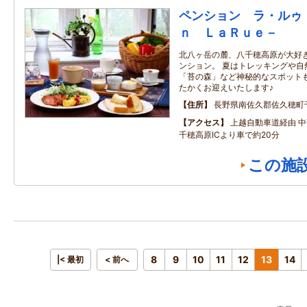
ペンション ラ・ルゥ
ｎ ＬａＲｕｅ－
北八ヶ岳の麓、八千穂高原が大好
ンション。 夏はトレッキングや自
「苔の森」など神秘的なスポット
たかくお迎えいたします♪
住所
長野県南佐久郡佐久穂町
アクセス
上越自動車道経由 
千穂高原ICより車で約20分
この施
8
9
10
11
12
13
14
|< 最初
< 前へ