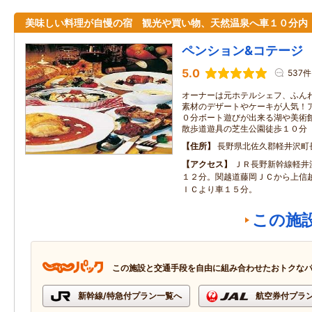
美味しい料理が自慢の宿 観光や買い物、天然温泉へ車１０分内
ペンション&コテージ
5.0
537件
オーナーは元ホテルシェフ、ふん
素材のデザートやケーキが人気！
０分ボート遊びが出来る湖や美術
散歩道遊具の芝生公園徒歩１０分
住所
長野県北佐久郡軽井沢町長
アクセス
ＪＲ長野新幹線軽井
１２分。関越道藤岡ＪＣから上信
ＩＣより車１５分。
この施
この施設と交通手段を自由に組み合わせたおトクな
新幹線/特急付プラン一覧へ
航空券付プラ