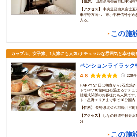
住所
山梨県南都留郡山中湖村
アクセス
中央道経由東富士五
車平野方面へ 東小学校信号を過
入る。
この施
カップル、女子旅、1人旅にも人気♪ナチュラルな雰囲気と幸せ朝
ペンションライラック
4.8
229件
HAPPYな1日は朝食から♪石窯焼
トで(#^.^#)館内は心温まるナ
結婚式関係のお客様にも人気です
ト・星野エリアまで車で10分圏内
住所
長野県北佐久郡軽井沢町
アクセス
しなの鉄道中軽井沢
分
この施