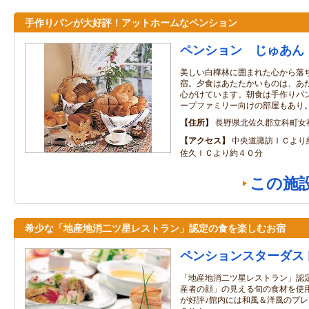
手作りパンが大好評！アットホームなペンション
ペンション じゅあん
美しい白樺林に囲まれた心から落
宿。夕食はあたたかいものは、あ
心がけています。朝食は手作りパ
ープファミリー向けの部屋もあり
住所
長野県北佐久郡立科町女神
アクセス
中央道諏訪ＩＣより
佐久ＩＣより約４０分
この施
希少な「地産地消二ツ星レストラン」認定の食を楽しむお宿
ペンションスターダス
「地産地消二ツ星レストラン」認
産者の顔」の見える旬の食材を使
が好評♪館内には和風＆洋風のプ