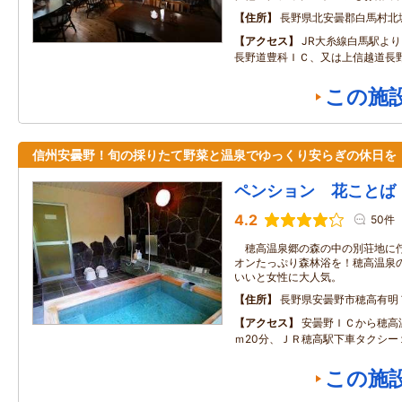
住所
長野県北安曇郡白馬村北
アクセス
JR大糸線白馬駅よ
長野道豊科ＩＣ、又は上信越道長野
この施
信州安曇野！旬の採りたて野菜と温泉でゆっくり安らぎの休日を
ペンション 花ことば
4.2
50件
穂高温泉郷の森の中の別荘地に佇
オンたっぷり森林浴を！穂高温泉
いいと女性に大人気。
住所
長野県安曇野市穂高有明
アクセス
安曇野ＩＣから穂高
ｍ20分、ＪＲ穂高駅下車タクシー
この施