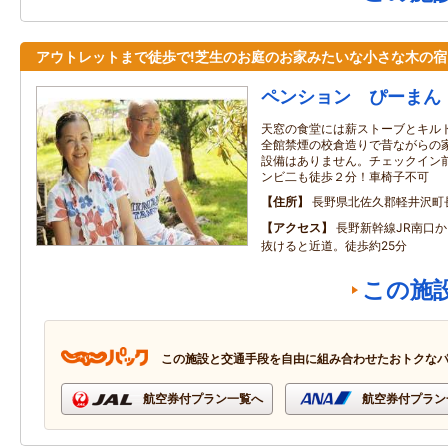
アウトレットまで徒歩で!芝生のお庭のお家みたいな小さな木の宿
ペンション ぴーまん
天窓の食堂には薪ストーブとキル
全館禁煙の校倉造りで昔ながらの
設備はありません。チェックイン
ンビ二も徒歩２分！車椅子不可
住所
長野県北佐久郡軽井沢町
アクセス
長野新幹線JR南口
抜けると近道。徒歩約25分
この施
この施設と交通手段を自由に組み合わせたおトクな
航空券付プラン一覧へ
航空券付プラン