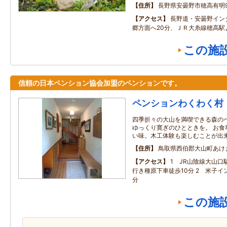
住所
長野県安曇野市穂高有明9
アクセス
長野道・安曇野イン
郷方面へ20分、ＪＲ大糸線穂高駅
この施
信頼の日本ペンション協会加盟のペンションです。
ペンションわくわく村
四季折々の大山を満喫できる森の
ゆっくり寛ぎのひとときを。 お食
い味。木工体験も楽しむことが出
住所
鳥取県西伯郡大山町あけ
アクセス
1 JR山陰線大山口
行き種原下車徒歩10分 2 米子イ
分
この施