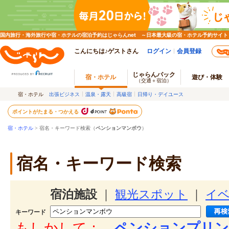
国内旅行・海外旅行や宿・ホテルの宿泊予約はじゃらんnet ～日本最大級の宿・ホテル予約サイト
こんにちは♪ゲストさん
ログイン
会員登録
じゃらんパック
宿・ホテル
遊び・体験
（交通＋宿泊）
宿・ホテル
出張ビジネス
温泉・露天
高級宿
日帰り・デイユース
ポイントがたまる・つかえる
宿・ホテル
> 宿名・キーワード検索（
ペンションマンボウ
）
宿名・キーワード検索
宿泊施設
｜
観光スポット
｜
イ
キーワード
もしかして：
ペンションプリン