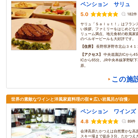
ペンション サリュ
5.0
182件
サリュ「Ｓａｌｕｔ！」はフラン
い挨拶。ファミリーをはじめどな
リューム満点、地元食材の欧風家
のベルギービールも大好評です。
住所
長野県茅野市北山３４１
アクセス
中央道諏訪ICから4
ICから65分。JR中央本線茅野駅
原。
この施
世界の素敵なワインと洋風家庭料理の宿★広い岩風呂が自慢♪
ペンション ワインズ
4.8
89件
会津高原たかつえは自然豊かな高
スキー場まで徒歩３分、たかつえ