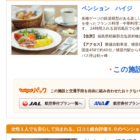
ペンション ハイジ
各種ゲージの鉄道模型がある楽しい
を使ったフランス料理・中華料理
す。 24時間入れる貸切風呂で心
住所
福島県耶麻郡北塩原村檜
アクセス
磐越自動車道、猪苗
国道459で約40分／猪苗代駅から
バス停は剣ヶ峰
この施
この施設と交通手段を自由に組み合わせたおトクな
航空券付プラン一覧へ
航空券付プラン
女性１人でも安心して泊まれる。口コミ総合評価５.０のペンショ