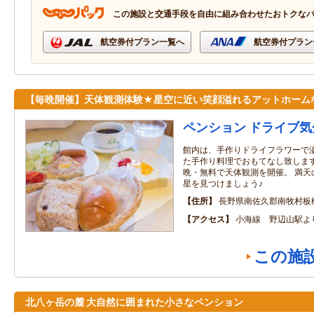
この施設と交通手段を自由に組み合わせたおトクな
航空券付プラン一覧へ
航空券付プラン
【毎晩開催】天体観測体験★星空に近い笑顔溢れるアットホーム
ペンション ドライブ気
館内は、手作りドライフラワーで
た手作り料理でおもてなし致します
晩・無料で天体観測を開催。 満天
星を見つけましょう♪
住所
長野県南佐久郡南牧村板
アクセス
小海線 野辺山駅よ
この施
北八ヶ岳の麓 大自然に囲まれた小さなペンション