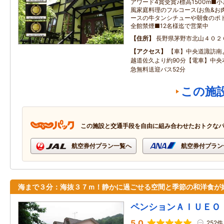
アワード4賞受賞♪標高1500m■
風家庭料理のフルコース(お魚&お肉
ースの牛タンシチューや朝食のポ
全館禁煙■12名様迄で営業中
住所
長野県茅野市北山４０２
アクセス
【車】中央道諏訪南よ
越道佐久より約90分【電車】中央
急無料送迎バス52分
この施
この施設と交通手段を自由に組み合わせたおトクな
航空券付プラン一覧へ
航空券付プラン
海まで３分：海抜３７ｍ！静かに過ごせる空間と季節の和洋食が
ペンションＡＩＵＥＯ
5.0
252件