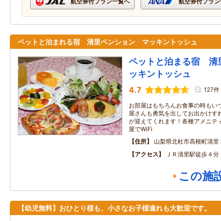
航空券付プラン一覧へ
航空券付プラン
ペットと泊まれる宿 清里ペンション マッキントッシュ
ペットと泊まる宿 清
ッキントッシュ
4.7
127件
お部屋はもちろんお食事の時もい
屋さんも勇気を出してお出かけす
が迎えてくれます！各種アメニテ
屋でWiFi
住所
山梨県北杜市高根町清里
アクセス
ＪＲ清里駅徒歩４分
この施
【幼児無料】おひとり様も、小さなお子様連れも大歓迎です。