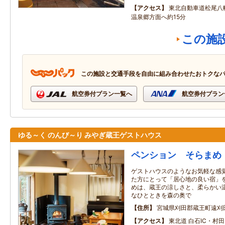
アクセス
東北自動車道松尾八
温泉郷方面へ約15分
この施
この施設と交通手段を自由に組み合わせたおトクな
航空券付プラン一覧へ
航空券付プラン
ゆる～く のんび～り みやぎ蔵王ゲストハウス
ペンション そらまめ
ゲストハウスのようなお気軽な感覚
た方にとって「居心地の良い宿」を
めは、蔵王の涼しさと、柔らかい温
なひとときを森の奥で
住所
宮城県刈田郡蔵王町遠刈
アクセス
東北道 白石IC・村田