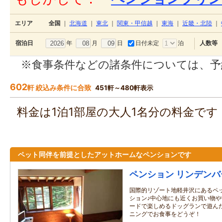
エリア
全国
｜
北海道
｜
東北
｜
関東・甲信越
｜
東海
｜
近畿・北陸
｜
年
月
日
日付未定
泊
宿泊日
人数等
※食事条件などの諸条件については、予
602
軒 絞込み条件に合致
451軒～480軒表示
料金は1泊1部屋の大人1名分の料金で
ペット同伴を前提としたアットホームなペンションです
ペンション リンデンバ
国際的リゾート地軽井沢にあるペ
ション♪中心地にも近くお買い物
ードで楽しめるドッグランで遊ん
ニングでお食事をどうぞ！