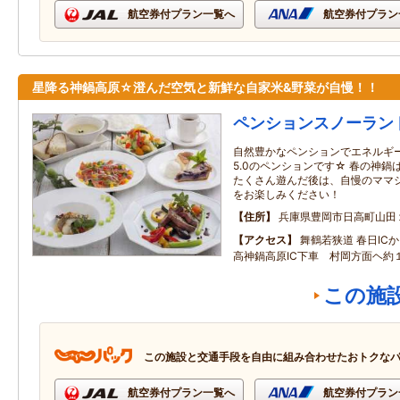
航空券付プラン一覧へ
航空券付プラン
星降る神鍋高原☆澄んだ空気と新鮮な自家米&野菜が自慢！！
ペンションスノーラン
自然豊かなペンションでエネルギ
5.0のペンションです☆ 春の神
たくさん遊んだ後は、自慢のママ
をお楽しみください！
住所
兵庫県豊岡市日高町山田
アクセス
舞鶴若狭道 春日IC
高神鍋高原IC下車 村岡方面ヘ約
この施
この施設と交通手段を自由に組み合わせたおトクな
航空券付プラン一覧へ
航空券付プラン