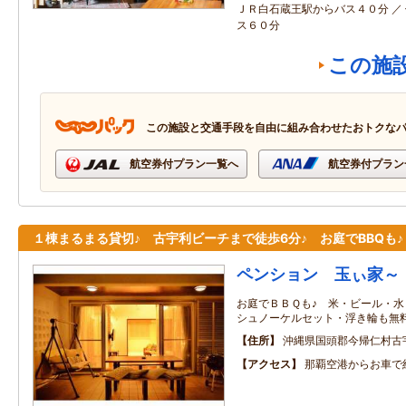
ＪＲ白石蔵王駅からバス４０分 ／
ス６０分
この施
この施設と交通手段を自由に組み合わせたおトクな
航空券付プラン一覧へ
航空券付プラン
１棟まるまる貸切♪ 古宇利ビーチまで徒歩6分♪ お庭でBBQも♪
ペンション 玉ぃ家～
お庭でＢＢＱも♪ 米・ビール・
シュノーケルセット・浮き輪も無料
住所
沖縄県国頭郡今帰仁村古
アクセス
那覇空港からお車で