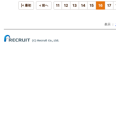
11
12
13
14
15
16
17
|< 最初
< 前へ
表示 ：