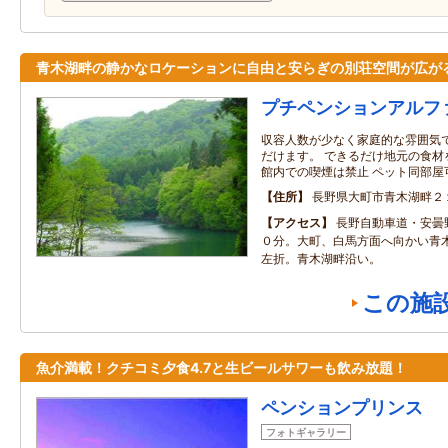
青木湖畔の静かなロケーションに自由と安らぎの別荘空間が広が
プチペンションアルフ
収容人数が少なく家庭的な雰囲気
だけます。 できるだけ地元の食材
館内での喫煙は禁止 ペット同部屋
住所
長野県大町市青木湖畔２
アクセス
長野自動車道・安曇
０分。大町、白馬方面へ向かい青
左折。青木湖畔沿い。
この施
魚介満載！クチコミ夕食4.7と生ビールサワーも飲み放題！
ペンションプリンス
フォトギャラリー