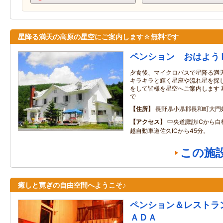
星降る満天の高原の星空にご案内します☆無料です
ペンション おはよう
夕食後、マイクロバスで星降る満
キラキラと輝く星座や流れ星を探し
をして皆様を星空へご案内します 期間
で
住所
長野県小県郡長和町大門
アクセス
中央道諏訪ICから白
越自動車道佐久ICから45分。
この施
癒しと寛ぎの自由空間へようこそ♪
ペンション＆レストラ
ＡＤＡ