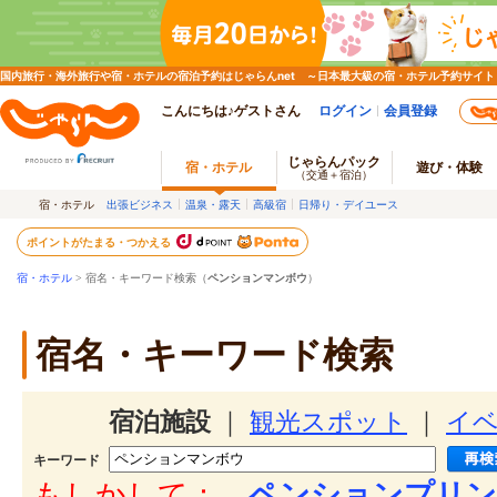
国内旅行・海外旅行や宿・ホテルの宿泊予約はじゃらんnet ～日本最大級の宿・ホテル予約サイト
こんにちは♪ゲストさん
ログイン
会員登録
じゃらんパック
宿・ホテル
遊び・体験
（交通＋宿泊）
宿・ホテル
出張ビジネス
温泉・露天
高級宿
日帰り・デイユース
ポイントがたまる・つかえる
宿・ホテル
> 宿名・キーワード検索（
ペンションマンボウ
）
宿名・キーワード検索
宿泊施設
｜
観光スポット
｜
イ
キーワード
もしかして：
ペンションプリン