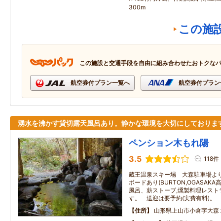
300m
この施
この施設と交通手段を自由に組み合わせたおトクな
航空券付プラン一覧へ
航空券付プラン
湧水を沸かす貸切露天風呂あり。静かな環境を大切にしておりま
ペンション木もれ陽
3.5
118件
蔵王温泉スキー場 大森駐車場よ
ボードあり(BURTON,OGASAK
風呂、薪ストーブ,燻製料理レスト
す。 送迎は要予約(実費有料)。
住所
山形県上山市小倉字大森