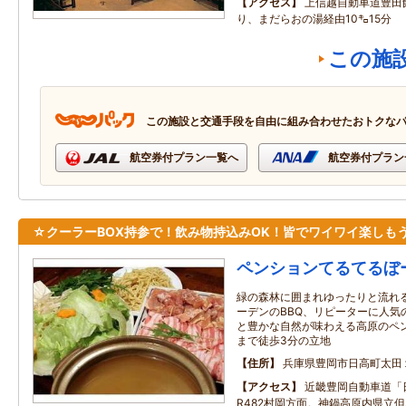
アクセス
上信越自動車道豊田
り、まだらおの湯経由10㌔15分
この施
この施設と交通手段を自由に組み合わせたおトクな
航空券付プラン一覧へ
航空券付プラン
☆クーラーBOX持参で！飲み物持込みOK！皆でワイワイ楽しも
ペンションてるてるぼ
緑の森林に囲まれゆったりと流れ
ーデンのBBQ、リピーターに人気
と豊かな自然が味わえる高原のペ
まで徒歩3分の立地
住所
兵庫県豊岡市日高町太田
アクセス
近畿豊岡自動車道「
R482村岡方面。神鍋高原内県立