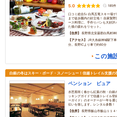
5.0
185件
口コミ総合5♪ 白馬五竜スキー場
まで徒歩圏内の好立地！ 自家製野
ース料理に、手作りパンも大好評♪
た後の疲れをリセット。
住所
長野県北安曇郡白馬村神城2
アクセス
JR大糸線神城駅下
分。長野ICより車で約60分
この施
白銀の冬はスキー・ボード・スノーシュー！信越トレイル支援の
ペンション ピュア
水芭蕉咲く春から紅葉の秋・白銀
ッキングガイドで信越トレイル登
ーガイド）のオーナーが一年を通
伝いを致します。レンタル多数！
住所
長野県飯山市飯山１１４