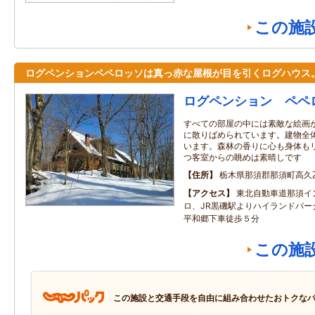
この施
ログペンションペペロッソは真っ赤な屋根が目を引くログハウス
ログペンション ペペ
すべての部屋の中には素敵な絵画
に散りばめられています。建物全
います。森林の香りに心も身体も
つ客室からの眺めは素晴しです
住所
栃木県那須郡那須町高久
アクセス
東北自動車道那須イ
ロ、JR黒磯駅よりハイランドパー
平和郷下車徒歩５分
この施
この施設と交通手段を自由に組み合わせたおトクな