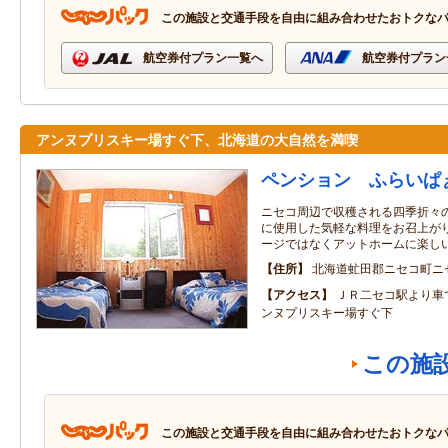
この施設と交通手段を自由に組み合わせたおトクな
航空券付プラン一覧へ
航空券付プラン
アンヌプリスキー場すぐ下、北海道の大自然を満喫
ペンション ふらいぱ
ニセコ周辺で収穫される四季折々
に使用した気軽な料理をお召上が
ージではなくアットホームに楽し
住所
北海道虻田郡ニセコ町ニセ
アクセス
ＪＲ二セコ駅より車
ンヌプリスキー場すぐ下
この施
この施設と交通手段を自由に組み合わせたおトクな