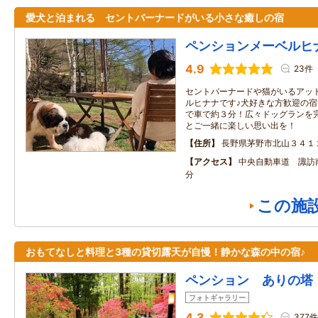
愛犬と泊まれる セントバーナードがいる小さな癒しの宿
ペンションメーベルヒ
4.9
23件
セントバーナードや猫がいるアッ
ルヒナナです♪犬好きな方歓迎の
で車で約３分！広々ドッグランを
とご一緒に楽しい思い出を！
住所
長野県茅野市北山３４１
アクセス
中央自動車道 諏訪南
分
この施
おもてなしと料理と3種の貸切露天が自慢！静かな森の中の宿♪
ペンション ありの塔
フォトギャラリー
4.3
377件