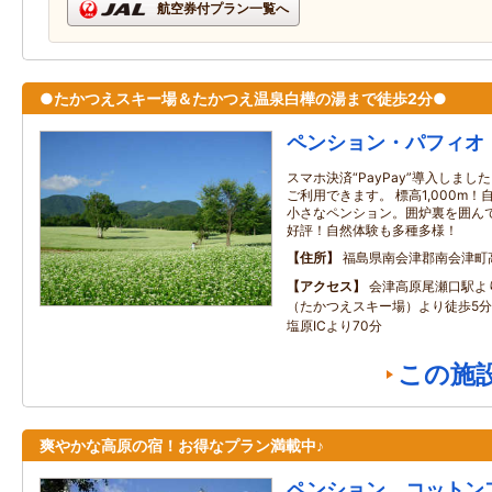
航空券付プラン一覧へ
●たかつえスキー場＆たかつえ温泉白樺の湯まで徒歩2分●
ペンション・パフィオ
スマホ決済“PayPay”導入しま
ご利用できます。 標高1,000m
小さなペンション。囲炉裏を囲ん
好評！自然体験も多種多様！
住所
福島県南会津郡南会津町
アクセス
会津高原尾瀬口駅より
（たかつえスキー場）より徒歩5
塩原ICより70分
この施
爽やかな高原の宿！お得なプラン満載中♪
ペンション コットン