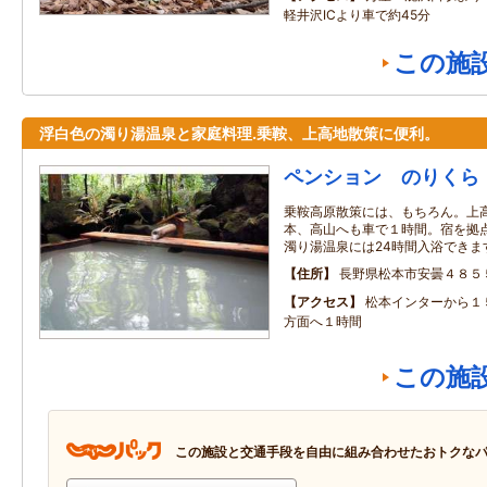
軽井沢ICより車で約45分
この施
浮白色の濁り湯温泉と家庭料理.乗鞍、上高地散策に便利。
ペンション のりくら
乗鞍高原散策には、もちろん。上
本、高山へも車で１時間。宿を拠
濁り湯温泉には24時間入浴できま
住所
長野県松本市安曇４８５
アクセス
松本インターから１
方面へ１時間
この施
この施設と交通手段を自由に組み合わせたおトクな