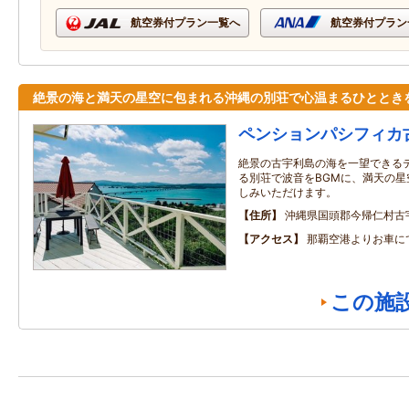
航空券付プラン一覧へ
航空券付プラン
絶景の海と満天の星空に包まれる沖縄の別荘で心温まるひととき
ペンションパシフィカ
絶景の古宇利島の海を一望できる
る別荘で波音をBGMに、満天の星
しみいただけます。
住所
沖縄県国頭郡今帰仁村古
アクセス
那覇空港よりお車に
この施