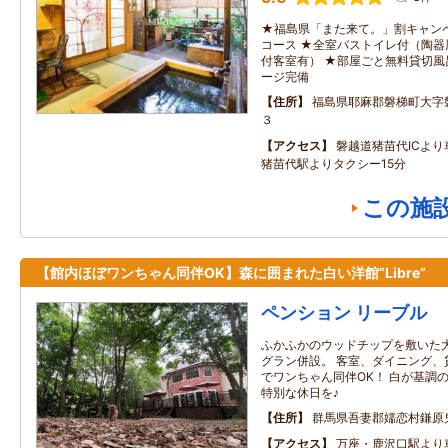
★福島県「また来て。」割キャン
コース ★全室バストイレ付（陶
付客室有） ★部屋ごと無料貸切風
ージ完備
住所
福島県耶麻郡磐梯町大字
３
アクセス
磐越道猪苗代ICより
猪苗代駅よりタクシー15分
この施
【館内ほぼワンちゃん同伴OK】森に囲まれた白い洋館”Libre”
ペンション リーブル
ふかふかのウッドチップを敷いた大
グラン併設。 客室、ダイニング、
でワンちゃん同伴OK！ 白が基調
特別な休日を♪
住所
群馬県吾妻郡嬬恋村鎌原鬼の
アクセス
万座・鹿沢口駅より