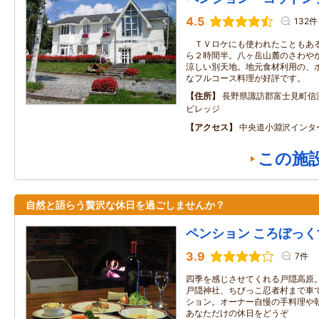
4.5
132件
ＴＶロケにも使われたこともある
ら２時間半。八ヶ岳山麓のさわや
涼しい別天地。地元食材利用の、
なフルコース料理が好評です。
住所
長野県諏訪郡富士見町信
ビレッジ
アクセス
中央道小淵沢インタ
この施
自然と語らう贅沢な休日を過ごしませんか？
ペンション ころぼっく
3.9
7件
四季を感じさせてくれる戸隠高原
戸隠神社、ちびっこ忍者村まで車
ション。オーナー自慢の手料理や
あなただけの休日をどうぞ