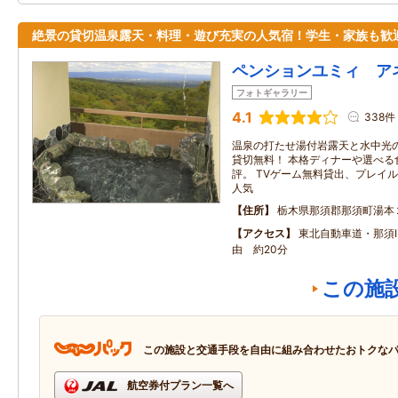
絶景の貸切温泉露天・料理・遊び充実の人気宿！学生・家族も歓
ペンションユミィ ア
フォトギャラリー
4.1
338件
温泉の打たせ湯付岩露天と水中光
貸切無料！ 本格ディナーや選べる
評。 TVゲーム無料貸出、プレイ
人気
住所
栃木県那須郡那須町湯本
アクセス
東北自動車道・那須I
由 約20分
この施
この施設と交通手段を自由に組み合わせたおトクな
航空券付プラン一覧へ