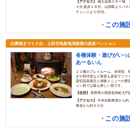
アクセス
蔵王温泉スキー場 
３分,徒歩１８分。山形駅よりバス3
チェンジより20分。
この施
白樺湖まで１０分、上田市地産地消推奨の温泉ペンション
各種体験・遊びがいっ
あーるいん
２３畳のプレイルーム、卓球室、
きや和洋室など客室も多彩でファ
貸切温泉風呂と体験メニューの豊
ョン村では最も新しい宿です。
住所
長野県小県郡長和町大門
アクセス
中央自動車道から約
車道から約５０分
この施