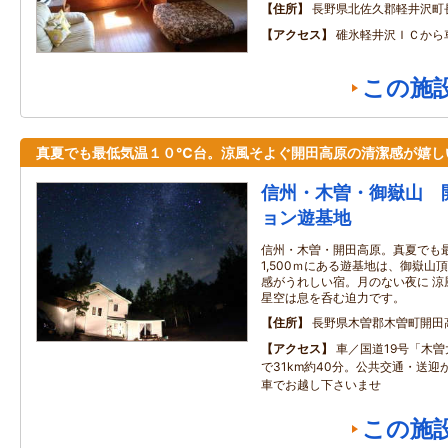
住所
長野県北佐久郡軽井沢町
アクセス
碓氷軽井沢ＩＣから
この施
真夏でも最低気温１０℃台。涼風そよぐ開田高原の清潔感が嬉し
信州・木曽・御嶽山 
ョン遊基地
信州・木曽・開田高原。真夏でも
1,500ｍにある遊基地は、御嶽山
感がうれしい宿。月のない夜に 涼
星空は息を呑む迫力です。
住所
長野県木曽郡木曽町開田
アクセス
車／国道19号「木曽
で31km約40分。公共交通・送
車でお越し下さいませ
この施