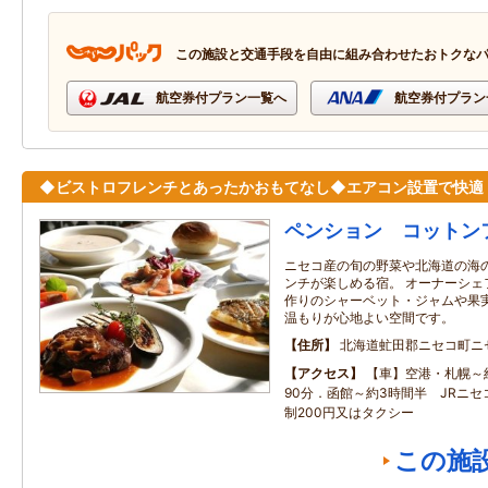
この施設と交通手段を自由に組み合わせたおトクな
航空券付プラン一覧へ
航空券付プラン
◆ビストロフレンチとあったかおもてなし◆エアコン設置で快適
ペンション コットン
ニセコ産の旬の野菜や北海道の海
ンチが楽しめる宿。 オーナーシェ
作りのシャーベット・ジャムや果実
温もりが心地よい空間です。
住所
北海道虻田郡ニセコ町ニ
アクセス
【車】空港・札幌～
90分．函館～約3時間半 JRニ
制200円又はタクシー
この施