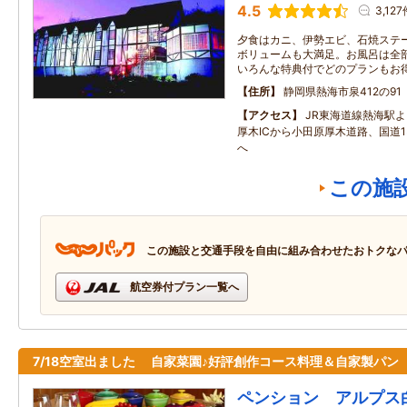
4.5
3,127
夕食はカニ、伊勢エビ、石焼ステー
ボリュームも大満足。お風呂は全
いろんな特典付でどのプランもお
住所
静岡県熱海市泉412の91
アクセス
JR東海道線熱海駅よ
厚木ICから小田原厚木道路、国道1
へ
この施
この施設と交通手段を自由に組み合わせたおトクな
航空券付プラン一覧へ
7/18空室出ました 自家菜園♪好評創作コース料理＆自家製パン
ペンション アルプス