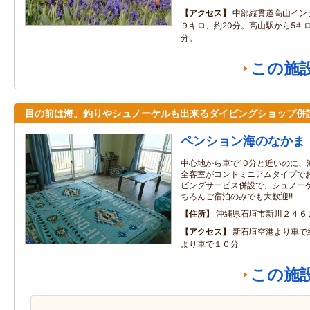
アクセス
中部縦貫道高山イン
９キロ、約20分。高山駅から5キロ
分。
この施
目の前は海。釣りやシュノーケルも出来るダイビングショップ併
ペンション海のなかま
中心地から車で10分と近いのに、
全客室がコンドミニアムタイプで
ビングサービス併設で、シュノー
ちろんご宿泊のみでも大歓迎!!
住所
沖縄県石垣市新川２４６
アクセス
新石垣空港より車で
より車で１０分
この施