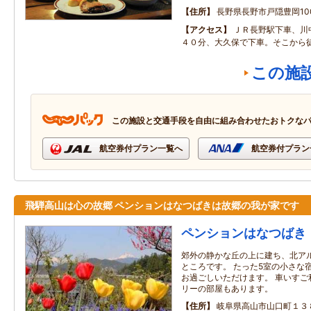
住所
長野県長野市戸隠豊岡100
アクセス
ＪＲ長野駅下車、川
４０分、大久保で下車。そこから
この施
この施設と交通手段を自由に組み合わせたおトクな
航空券付プラン一覧へ
航空券付プラン
飛騨高山は心の故郷 ペンションはなつばきは故郷の我が家です
ペンションはなつばき
郊外の静かな丘の上に建ち、北ア
ところです。 たった5室の小さな
お過ごしいただけます。 車いすご
リーの部屋もあります。
住所
岐阜県高山市山口町１３