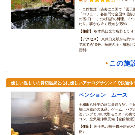
＜全館禁煙＞過去に全国で「露天
「バリュー」各部門で全国20位以
の宿♪口コミで大好評の料理、３
たり。駅から近く観光も便利♪
住所
栃木県日光市所野１５４
アクセス
東武日光駅から約5
で車で約10分。華厳の滝・鬼怒川
便利♪
この施
優しい温もりの貸切温泉と心に優しいアナログサウンドで快適休
ペンション ムース
十和田八幡平の旅に最適な宿。半
焼はお薦めの逸品。ゲーム、パズ
管アンプとJBL大型モニターの奏
コン、空気清浄機完備【全館禁煙
住所
岩手県八幡平市松尾寄木1-
郷）