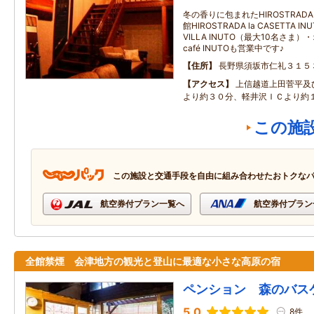
冬の香りに包まれたHIROSTRAD
館HIROSTRADA la CASETTA
VILLA INUTO（最大10名さ
café INUTOも営業中です♪
住所
長野県須坂市仁礼３１５
アクセス
上信越道上田菅平及
より約３０分、軽井沢ＩＣより約
この施
この施設と交通手段を自由に組み合わせたおトクな
航空券付プラン一覧へ
航空券付プラン
全館禁煙 会津地方の観光と登山に最適な小さな高原の宿
ペンション 森のバス
5.0
8件