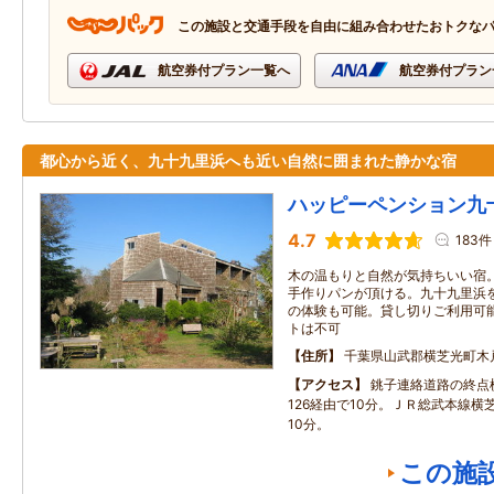
この施設と交通手段を自由に組み合わせたおトクな
航空券付プラン一覧へ
航空券付プラン
都心から近く、九十九里浜へも近い自然に囲まれた静かな宿
ハッピーペンション九
4.7
183件
木の温もりと自然が気持ちいい宿
手作りパンが頂ける。九十九里浜
の体験も可能。貸し切りご利用可
トは不可
住所
千葉県山武郡横芝光町木戸8
アクセス
銚子連絡道路の終点
126経由で10分。ＪＲ総武本線横
10分。
この施