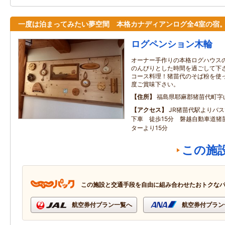
一度は泊まってみたい夢空間 本格カナディアンログ全4室の宿
ログペンション木輪
オーナー手作りの本格ログハウス
のんびりとした時間を過ごして下さ
コース料理！猪苗代のそば粉を使っ
度ご賞味下さい。
住所
福島県耶麻郡猪苗代町字山神
アクセス
JR猪苗代駅よりバス
下車 徒歩15分 磐越自動車道猪
ターより15分
この施
この施設と交通手段を自由に組み合わせたおトクな
航空券付プラン一覧へ
航空券付プラン