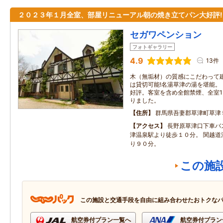
２０２３年１月全室、部屋リニューアル朝の焼き立てパン大好評!
セガワペンション
フォトギャラリー
4.9
13件
木（無垢材）の質感にこだわって
は貸切可能!名湯草津の湯を堪能
好評。客室を含め全館禁煙、全室1
りました。
住所
群馬県吾妻郡草津町草津
アクセス
長野原草津口下車バ
津温泉駅より徒歩１０分。 関越道
り９０分。
この施
この施設と交通手段を自由に組み合わせたおトクな
航空券付プラン一覧へ
航空券付プラン