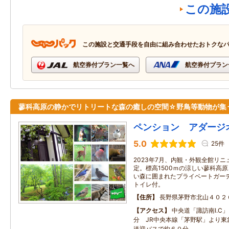
この施
この施設と交通手段を自由に組み合わせたおトクな
航空券付プラン一覧へ
航空券付プラン
蓼科高原の静かでリトリートな森の癒しの空間☆野鳥等動物が集
ペンション アダージ
5.0
25件
2023年7月、内観・外観全館リニ
定。標高1500ｍの涼しい蓼科高
い森に囲まれたプライベートガー
トイレ付。
住所
長野県茅野市北山４０２
アクセス
中央道「諏訪南I.C
分 JR中央本線「茅野駅」より東
送迎バスで約６０分