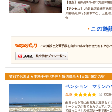
住所
福島県耶麻郡北塩原村檜
アクセス
JR磐越西線猪苗代
ス磐梯高原行き乗車25分、五色沼
分
この施
この施設と交通手段を自由に組み合わせたおトクな
航空券付プラン一覧へ
笑顔でお迎え★本格手作り料理と貸切温泉★1日3組限定の宿
ペンション マリンハ
4.9
132件
由良ヶ岳を背に由良海水浴場もすぐ
ナーシェフが奏でるカジュアルフレ
でほっこり！天橋立駅→車で東へ20