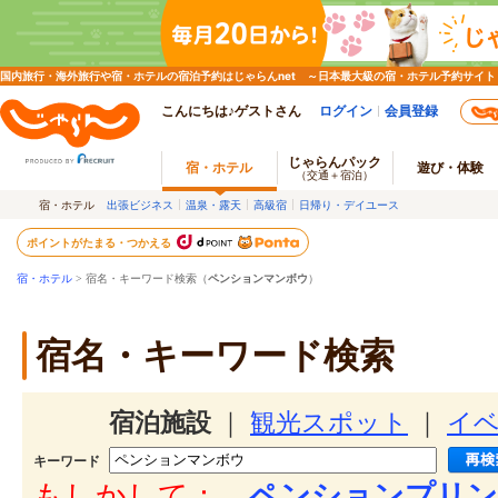
国内旅行・海外旅行や宿・ホテルの宿泊予約はじゃらんnet ～日本最大級の宿・ホテル予約サイト
こんにちは♪ゲストさん
ログイン
会員登録
じゃらんパック
宿・ホテル
遊び・体験
（交通＋宿泊）
宿・ホテル
出張ビジネス
温泉・露天
高級宿
日帰り・デイユース
ポイントがたまる・つかえる
宿・ホテル
> 宿名・キーワード検索（
ペンションマンボウ
）
宿名・キーワード検索
宿泊施設
｜
観光スポット
｜
イ
キーワード
もしかして：
ペンションプリン