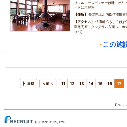
りフルコースディナーは味、ボリ
ートは大好評！
住所
長野県上水内郡信濃町古
アクセス
信濃町ICもしくは
斑尾高原・タングラム方面へ。ホ
り5分
この施
11
12
13
14
15
16
17
|< 最初
< 前へ
表示 ：