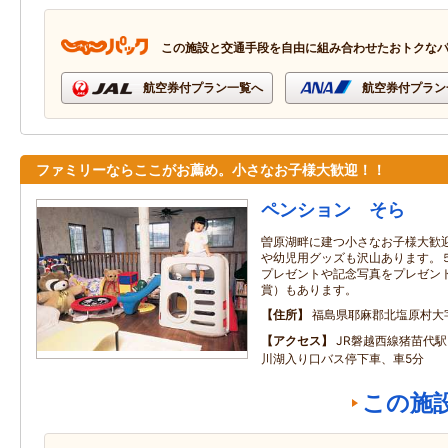
この施設と交通手段を自由に組み合わせたおトクな
航空券付プラン一覧へ
航空券付プラン
ファミリーならここがお薦め。小さなお子様大歓迎！！
ペンション そら
曽原湖畔に建つ小さなお子様大歓
や幼児用グッズも沢山あります。
プレゼントや記念写真をプレゼン
賞）もあります。
住所
福島県耶麻郡北塩原村大字
アクセス
JR磐越西線猪苗代駅
川湖入り口バス停下車、車5分
この施