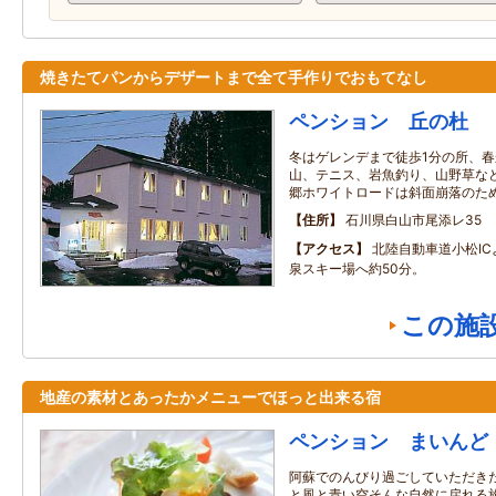
焼きたてパンからデザートまで全て手作りでおもてなし
ペンション 丘の杜
冬はゲレンデまで徒歩1分の所、
山、テニス、岩魚釣り、山野草な
郷ホワイトロードは斜面崩落のた
住所
石川県白山市尾添レ35
アクセス
北陸自動車道小松I
泉スキー場へ約50分。
この施
地産の素材とあったかメニューでほっと出来る宿
ペンション まいんど
阿蘇でのんびり過ごしていただき
と風と青い空そんな自然に戻れる