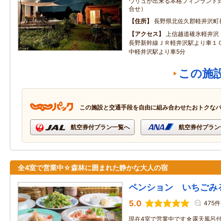
ウリュが出来る本格フィンランド
合せ）
住所
長野県北佐久郡軽井沢町
アクセス
上信越道碓氷軽井
長野新幹線ＪＲ軽井沢駅より車１
中軽井沢駅より車5分
この施
この施設と交通手段を自由に組み合わせたおトクな
航空券付プラン一覧へ
航空券付プラン
全4室で営業中☆森林に囲まれた静かな大人の宿
ペンション いちごみ
5.0
475件
現在4室で営業中です☆露天風呂