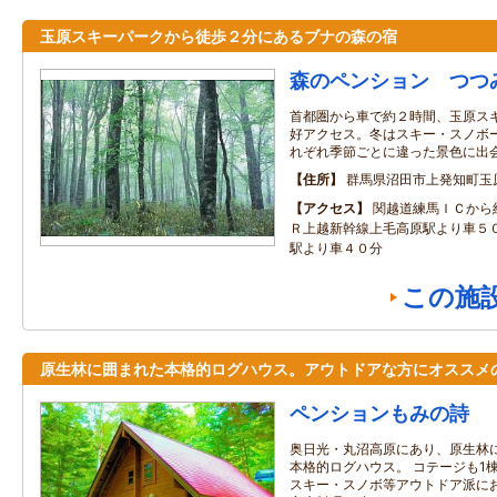
玉原スキーパークから徒歩２分にあるブナの森の宿
森のペンション つつ
首都圏から車で約２時間、玉原ス
好アクセス。冬はスキー・スノボ
れぞれ季節ごとに違った景色に出
住所
群馬県沼田市上発知町玉
アクセス
関越道練馬ＩＣから
Ｒ上越新幹線上毛高原駅より車５
駅より車４０分
この施
原生林に囲まれた本格的ログハウス。アウトドアな方にオススメ
ペンションもみの詩
奥日光・丸沼高原にあり、原生林
本格的ログハウス。 コテージも1
スキー・スノボ等アウトドア派にお