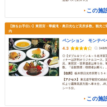
この施
【旅をお手伝い】東照宮・華厳滝・奥日光など見所多数。観光ご
内
ペンション モンテベ
4.3
348
◎【ダブル＆ツイン＆～５名洋室
ィナーは評判オリジナルコース。
呂。東照宮・世界遺産は車５分。
数。『全館禁煙：喫煙者お断り』
住所
栃木県日光市所野１５４
アクセス
東北道宇都宮IC経
ICより霧降高原方面へ車８分。J
シー５分。
この施