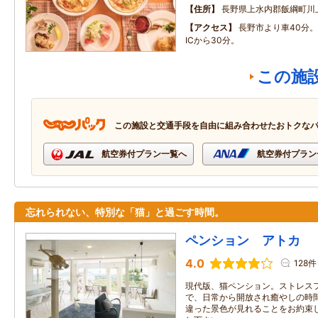
住所
長野県上水内郡飯綱町川
アクセス
長野市より車40分
ICから30分。
この施
この施設と交通手段を自由に組み合わせたおトクな
航空券付プラン一覧へ
航空券付プラン
忘れられない、特別な「猫」と過ごす時間。
ペンション アトカ
4.0
128件
現代版、猫ペンション。ストレス
で、日常から開放され癒やしの時
違った景色が見れることをお約束