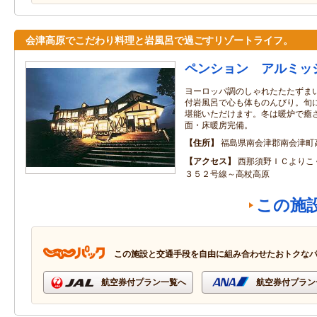
会津高原でこだわり料理と岩風呂で過ごすリゾートライフ。
ペンション アルミッ
ヨーロッパ調のしゃれたたたずま
付岩風呂で心も体ものんびり。旬
堪能いただけます。冬は暖炉で癒さ
面・床暖房完備。
住所
福島県南会津郡南会津町高
アクセス
西那須野ＩＣよりこ
３５２号線～高杖高原
この施
この施設と交通手段を自由に組み合わせたおトクな
航空券付プラン一覧へ
航空券付プラン