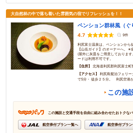
大自然林の中で落ち着いた雰囲気の宿でリフレッシュを！！
ペンション群林風（ぐ
4.7
9件
利尻富士温泉は、ペンションから徒
【山岳ガイド】のオーナーへ。 ※
(屋外に灰皿をご用意しております
ードは利用不可です。
住所
北海道利尻郡利尻富士町
アクセス
利尻島鴛泊フェリー
で5分・ 徒歩２５分。 利尻空港
この施
この施設と交通手段を自由に組み合わせたおトクな
航空券付プラン一覧へ
航空券付プラン