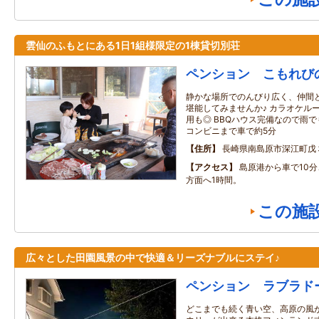
雲仙のふもとにある1日1組様限定の1棟貸切別荘
ペンション こもれび
静かな場所でのんびり広く、仲間
堪能してみませんか♪ カラオケル
用も◎ BBQハウス完備なので雨で
コンビニまで車で約5分
住所
長崎県南島原市深江町戊
アクセス
島原港から車で10分
方面へ1時間。
この施
広々とした田園風景の中で快適＆リーズナブルにステイ♪
ペンション ラブラド
どこまでも続く青い空、高原の風