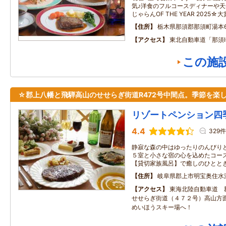
気♪洋食のフルコースディナーや
じゃらんOF THE YEAR 2025
住所
栃木県那須郡那須町湯本65
アクセス
東北自動車道「那須I
この施
☆郡上八幡と飛騨高山のせせらぎ街道R472号中間点。季節を楽
リゾートペンション四
4.4
329件
静寂な森の中はゆったりのんびり
５室と小さな宿の心を込めたコー
【貸切家族風呂】で癒しのひとと
住所
岐阜県郡上市明宝奥住水
アクセス
東海北陸自動車道 
せせらぎ街道（４７２号）高山
めいほうスキー場へ！