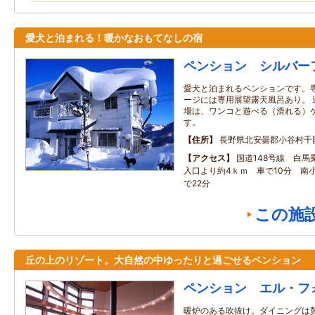
愛犬と泊まれる！暖かなおもてなしの宿
ペンション シルバー
愛犬と泊まれるペンションです。専
ージには専用展望露天風呂あり。 
場は、ワンコと遊べる（滑れる）
す。
住所
長野県北安曇郡小谷村千
アクセス
国道148号線 白馬
入口より約4ｋｍ 車で10分 南
で22分
この施
丘の上のリゾート。大自然の中ゆったりと過ごせるペンション
ペンション エル・フ
暖炉のある吹抜け。ダイニングは