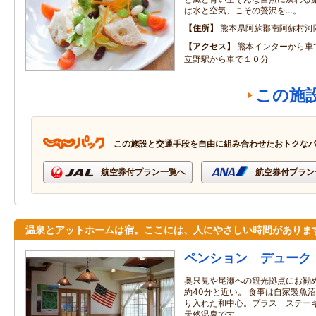
は水と空気、こその贅沢を…。
住所
熊本県阿蘇郡南阿蘇村河陽4
アクセス
熊本インターから
立野駅から車で１０分
この施
この施設と交通手段を自由に組み合わせたおトクな
航空券付プラン一覧へ
航空券付プラン
温泉とアットホームは宿。ここには、人にやさしい時間がありま
ペンション デューク
奥只見や尾瀬への観光拠点にお勧
約40分と近い。 食事は自家製魚
り入れた和中心。プラス ステーキ
天然温泉です。