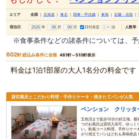
エリア
全国
｜
北海道
｜
東北
｜
関東・甲信越
｜
東海
｜
近畿・北陸
｜
年
月
日
日付未定
泊
宿泊日
人数等
※食事条件などの諸条件については、予
602
軒 絞込み条件に合致
481軒～510軒表示
料金は1泊1部屋の大人1名分の料金で
貸切風呂とこだわり料理・手作りケーキ・焼きたてパンが人気
ペンション クリッタ
五色沼まで徒歩10分の好立地、眼
つのお風呂は貸切入浴可、ゆっく
い。欧風コース料理、手作りケー
がり焼立てパンはどれも美味絶品