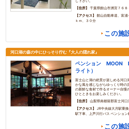
し下さい。
住所
千葉県館山市洲宮７６８
アクセス
館山自動車道、富浦
ｋｍ、３０分
この施
河口湖の森の中にひっそり佇む『大人の隠れ家』
ペンション MOON L
ライト）
富士山と湖の絶景が楽しめる河口
かな風を感じながらゆっくり時の
の新鮮な食材で作るオーナー自慢
ひとときをお楽しみください。
住所
山梨県南都留郡富士河口
アクセス
JR中央線大月駅乗
駅下車、上芦川行バス ペンション
この施