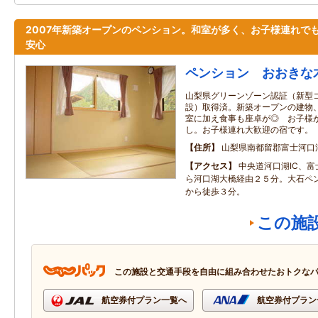
2007年新築オープンのペンション。和室が多く、お子様連れで
安心
ペンション おおきな
山梨県グリーンゾーン認証（新型
設）取得済。新築オープンの建物
室に加え食事も座卓が◎ お子様
し。お子様連れ大歓迎の宿です。
住所
山梨県南都留郡富士河口
アクセス
中央道河口湖IC、
ら河口湖大橋経由２５分。大石ペ
から徒歩３分。
この施
この施設と交通手段を自由に組み合わせたおトクな
航空券付プラン一覧へ
航空券付プラン