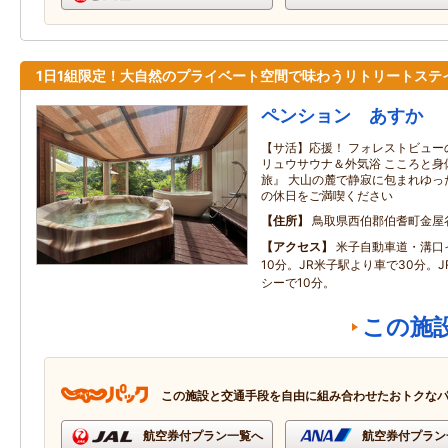
1日1組限定！大自然のプライベート空間で味わうリトリートステ
ペンション あすか
【サ活】応援！ フォレストビュー
リュウサウナ＆外気浴 こころと身
旅』 大山の麓で静寂に包まれゆっ
の休日をご満喫ください
住所
鳥取県西伯郡伯耆町金屋
アクセス
米子自動車道・溝口
10分。JR米子駅より車で30分。
シーで10分。
この施
この施設と交通手段を自由に組み合わせたおトクな
航空券付プラン一覧へ
航空券付プラン