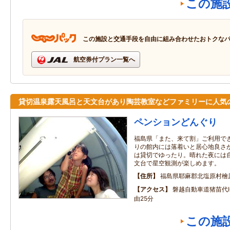
この施
この施設と交通手段を自由に組み合わせたおトクな
航空券付プラン一覧へ
貸切温泉露天風呂と天文台があり陶芸教室などファミリーに人気
ペンションどんぐり
福島県「また、来て割」ご利用でき
りの館内には落着いと居心地良さ
は貸切でゆったり。晴れた夜には自
文台で星空観測が楽しめます。
住所
福島県耶麻郡北塩原村檜
アクセス
磐越自動車道猪苗代I
由25分
この施