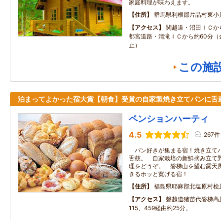
家庭料理が味わえます。
住所
群馬県利根郡片品村東小
アクセス
関越道・沼田ＩＣか
都宮道路・清滝ＩＣから約60分（
止）
この施
泊まってよかった宿大賞【朝食】受賞の自家製焼き立てパンに舌
ペンションハーティ
4.5
267件
パン好きが集まる宿！焼き立てパ
舌鼓。 自家栽培の新鮮摘み立て
理をどうぞ。 磐梯山を望む露天
きるホッと寛げる宿！
住所
福島県耶麻郡北塩原村桧原字
アクセス
磐越道猪苗代磐梯高
115、459経由約25分。