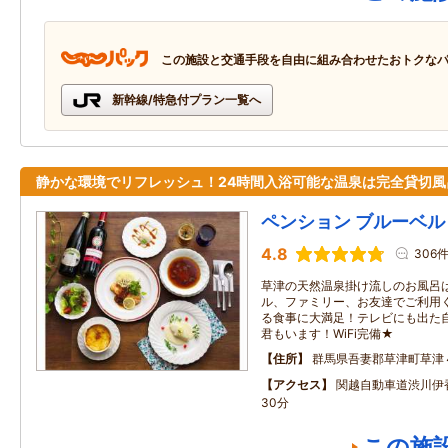
この施設と交通手段を自由に組み合わせたおトクな
新幹線/特急付プラン一覧へ
静かな環境でリフレッシュ！24時間入浴可能な温泉は完全貸切風
ペンション ブルーベル
4.8
306
草津の天然温泉掛け流しのお風呂
ル、ファミリー、お友達でご利用
る食事に大満足！テレビにも出た
君もいます！WiFi完備★
住所
群馬県吾妻郡草津町草津
アクセス
関越自動車道渋川伊香
30分
この施