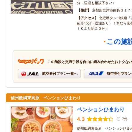
分（送迎も相談下さい）
住所
京都府宮津市由良３１７
アクセス
北近畿タンゴ鉄道「
徒歩15分（送迎あり）！車なら京
ＩＣより約２０分！
この施
この施設と交通手段を自由に組み合わせたおトクな
航空券付プラン一覧へ
航空券付プラン
信州飯綱東高原 ペンションひまわり
ペンションひまわり
4.3
7件
信州飯綱東高原 ペンションひま