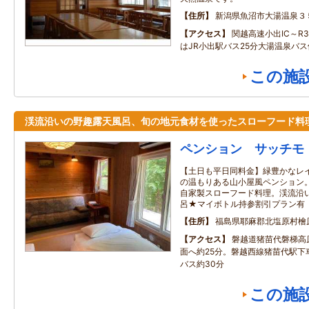
住所
新潟県魚沼市大湯温泉３
アクセス
関越高速小出IC～R3
はJR小出駅バス25分大湯温泉バス
この施
渓流沿いの野趣露天風呂、旬の地元食材を使ったスローフード料
ペンション サッチモ
【土日も平日同料金】緑豊かなレ
の温もりある山小屋風ペンション
自家製スローフード料理。渓流沿
呂★マイボトル持参割引プラン有
住所
福島県耶麻郡北塩原村檜
アクセス
磐越道猪苗代磐梯高
面へ約25分。磐越西線猪苗代駅下
バス約30分
この施