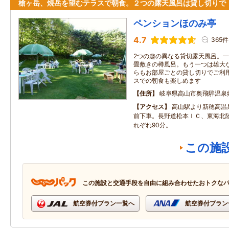
槍ヶ岳、焼岳を望むテラスで朝食。２つの露天風呂は貸し切りで
ペンションほのみ亭
4.7
365件
2つの趣の異なる貸切露天風呂。
畳敷きの樽風呂。もう一つは雄大
らもお部屋ごとの貸し切りでご利
スでの朝食も楽しめます
住所
岐阜県高山市奥飛騨温泉
アクセス
高山駅より新穂高温
前下車。長野道松本ＩＣ、東海北陸
れぞれ90分。
この施
この施設と交通手段を自由に組み合わせたおトクな
航空券付プラン一覧へ
航空券付プラン