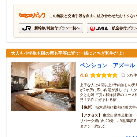
この施設と交通手段を自由に組み合わせたおトクな
新幹線/特急付プラン一覧へ
航空券付プラ
大人も小学生も隣の席も平等に皆で一緒にとちぎ和牛だよ♪
ペンション アズール
4.6
539件
上手な人は4回以上♪予約無しの天
が2か所に広い内湯が推しです！
クとお箸で頂く和洋折衷のコース
見！男性に好まれる宿
住所
栃木県那須郡那須町大字
アクセス
東北自動車道那須Ｉ
リパーク経由約20分、JR黒磯駅
タクシー約25分