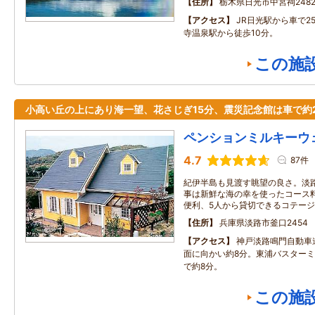
住所
栃木県日光市中宮祠2482
アクセス
JR日光駅から車で2
寺温泉駅から徒歩10分。
この施
小高い丘の上にあり海一望、花さじぎ15分、震災記念館は車で約
ペンションミルキーウ
4.7
87件
紀伊半島も見渡す眺望の良さ。淡
事は新鮮な海の幸を使ったコース
便利、5人から貸切できるコテー
住所
兵庫県淡路市釜口2454
アクセス
神戸淡路鳴門自動車
面に向かい約8分。東浦バスター
で約8分。
この施