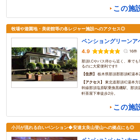
この施
牧場や遊園地・美術館等の各レジャー施設へのアクセス◎
ペンショングリーンア
4.9
16件
那須I.Cやバス停から近く、車で
るのに大変便利です!!
住所
栃木県那須郡那須町湯本2
アクセス
東北道那須IC湯本方
幹線那須塩原駅乗換黒磯駅、那須温
軒茶屋下車徒歩2分。
この施
小川が流れる白いペンション◆安達太良山登山への拠点にも◎
ペンションシャンカー