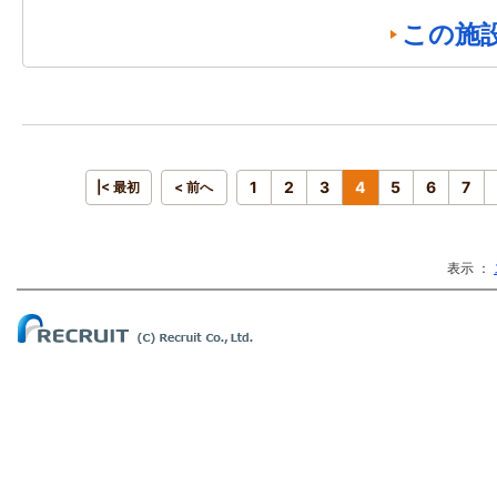
この施
1
2
3
4
5
6
7
|< 最初
< 前へ
表示 ：