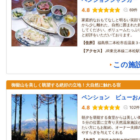
4.8
69件
家庭的なおもてなしと明るい笑顔
から少し離れた、自然に囲まれた
してください。ボリュームたっぷ
と好評をいただいております。
住所
福島県二本松市岳温泉３‐
アクセス
JR東北本線二本松駅
この施
御嶽山を美しく眺望する絶好の立地！大自然に触れる宿
ペンション ビューお
4.8
102件
朝夕を堪能する食堂からは美しい
５分の位置に立寄り天然温泉施設
たい方にもお勧め。オーナー夫婦
やすらぎを与えてくれる