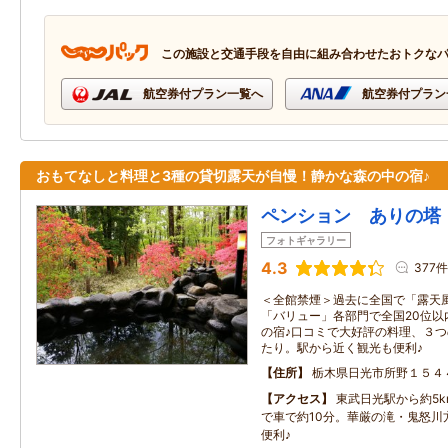
この施設と交通手段を自由に組み合わせたおトクな
航空券付プラン一覧へ
航空券付プラン
おもてなしと料理と3種の貸切露天が自慢！静かな森の中の宿♪
ペンション ありの塔
フォトギャラリー
4.3
377件
＜全館禁煙＞過去に全国で「露天
「バリュー」各部門で全国20位以
の宿♪口コミで大好評の料理、３
たり。駅から近く観光も便利♪
住所
栃木県日光市所野１５４
アクセス
東武日光駅から約5
で車で約10分。華厳の滝・鬼怒川
便利♪