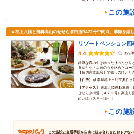
この施
☆郡上八幡と飛騨高山のせせらぎ街道R472号中間点。季節を楽
リゾートペンション四
4.4
329件
静寂な森の中はゆったりのんびり
５室と小さな宿の心を込めたコー
【貸切家族風呂】で癒しのひとと
住所
岐阜県郡上市明宝奥住水
アクセス
東海北陸自動車道 
せせらぎ街道（４７２号）高山
めいほうスキー場へ！
この施
この施設と交通手段を自由に組み合わせたおトクな