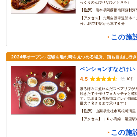
っくりのんびりなひとときを♪
住所
熊本県阿蘇郡南阿蘇村河
アクセス
九州自動車道熊本イ
分。JR立野駅から車で６分
この施
2024年オープン♪ 喧騒を離れ時を見つめる場所。猫も自由に行
ペンションすなどけい
4.5
10件
ほろほろに煮込んだスペアリブが
焼きたて手作りフォカッチャと乾
す。気ままな看板猫コグレが自由
最大７名さままで承ります！
住所
山梨県北杜市高根町清里
アクセス
ＪＲ小海線 清里駅
この施