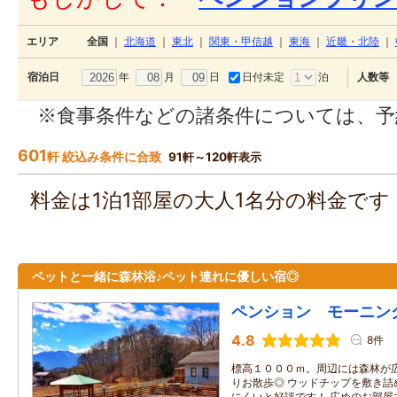
エリア
全国
｜
北海道
｜
東北
｜
関東・甲信越
｜
東海
｜
近畿・北陸
｜
年
月
日
日付未定
泊
宿泊日
人数等
※食事条件などの諸条件については、予
601
軒 絞込み条件に合致
91軒～120軒表示
料金は1泊1部屋の大人1名分の料金で
ペットと一緒に森林浴♪ペット連れに優しい宿◎
ペンション モーニン
4.8
8件
標高１０００ｍ。周辺には森林が
りお散歩◎ ウッドチップを敷き詰
にくいと好評です！ 広めのお部屋