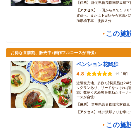
住所
静岡県賀茂郡南伊豆町下
アクセス
下田から車で１３６
賀茂へ。または下田駅から東海バ
加畑橋下車 徒歩３分
この施
お得な直前割、販売中♪創作フルコースが自慢♪
ペンション花闊歩
4.8
16件
近隣観光地、多数♪貸切風呂は24時
ッグランあり、リードをつければほ
旅】数多くの経験を重ねたオーナ
ースが自慢♪
住所
群馬県吾妻郡嬬恋村鎌原
アクセス
軽井沢駅よりお車に
この施