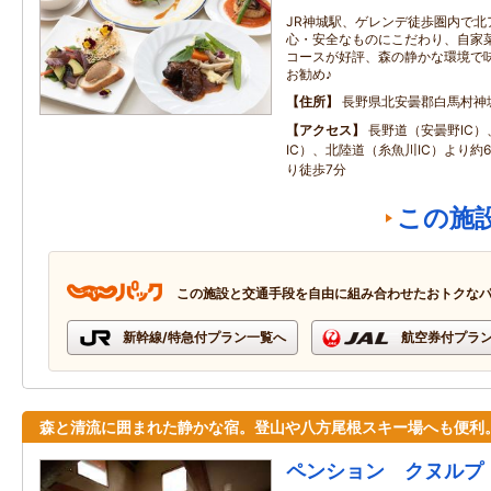
JR神城駅、ゲレンデ徒歩圏内で北
心・安全なものにこだわり、自家菜
コースが好評、森の静かな環境で
お勧め♪
住所
長野県北安曇郡白馬村神
アクセス
長野道（安曇野IC
IC）、北陸道（糸魚川IC）より約60
り徒歩7分
この施
この施設と交通手段を自由に組み合わせたおトクな
新幹線/特急付プラン一覧へ
航空券付プラ
森と清流に囲まれた静かな宿。登山や八方尾根スキー場へも便利
ペンション クヌルプ