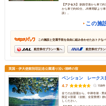
アクセス
釧路空港から車で約
から車で約60分。JR摩周駅より
談）。
この施
この施設と交通手段を自由に組み合わせたおトクな
航空券付プラン一覧へ
航空券付プラン
英国・伊大使館別荘記念公園通り沿い湖畔の宿
ペンション レークス
4.7
158件
全てのお部屋から、中禅寺湖・男
限定４部屋 《全館、全室禁煙》静
しください。