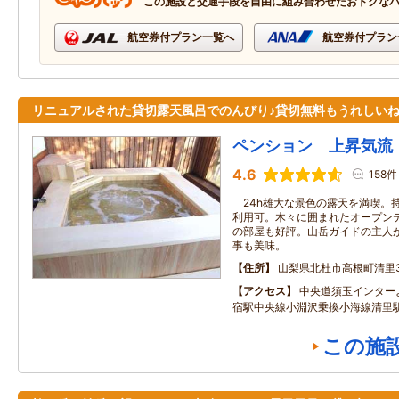
この施設と交通手段を自由に組み合わせたおトクな
航空券付プラン一覧へ
航空券付プラン
リニュアルされた貸切露天風呂でのんびり♪貸切無料もうれしい
ペンション 上昇気流
4.6
158件
24h雄大な景色の露天を満喫。
利用可。木々に囲まれたオープン
の部屋も好評。山岳ガイドの主人
事も美味。
住所
山梨県北杜市高根町清里35
アクセス
中央道須玉インター
宿駅中央線小淵沢乗換小海線清里
この施