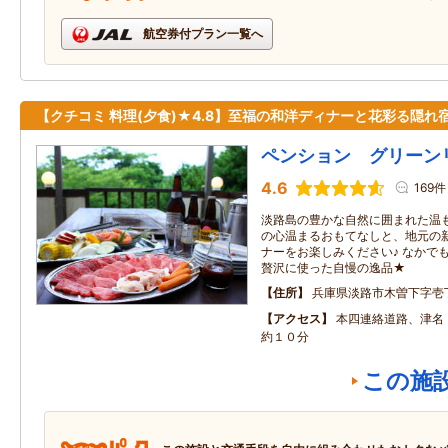
航空券付プラン一覧へ
【クチコミ 料理(夕食)★4.8】至福の和洋ディナーと花彩る隠れ
ペンション グリーン
4.6
169件
淡路島の豊かな自然に囲まれた温
の心温まるおもてなしと、地元の
ナーをお楽しみください♪ なかで
贅沢に使った自慢の逸品★
住所
兵庫県淡路市木曽下字壱
アクセス
本四連絡道路、津名・
約１０分
この施