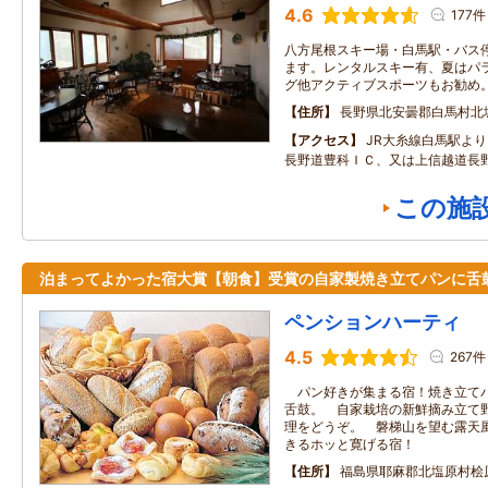
4.6
177件
八方尾根スキー場・白馬駅・バス
ます。レンタルスキー有、夏はパ
グ他アクティブスポーツもお勧め
住所
長野県北安曇郡白馬村北
アクセス
JR大糸線白馬駅よ
長野道豊科ＩＣ、又は上信越道長野
この施
泊まってよかった宿大賞【朝食】受賞の自家製焼き立てパンに舌
ペンションハーティ
4.5
267件
パン好きが集まる宿！焼き立てパ
舌鼓。 自家栽培の新鮮摘み立て
理をどうぞ。 磐梯山を望む露天
きるホッと寛げる宿！
住所
福島県耶麻郡北塩原村桧原字