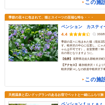
この施
季節の花々に包まれて、猫とスイーツの至福な時を・・・
ペンション カスティ
4.4
355件
季節の花々に包まれた猫（現在2
す。軽井沢の中心に位置し、にゃ
ゃんは不可です）。全室禁煙！Wi
出の宿となりますように。
住所
長野県北佐久郡軽井沢町
アクセス
碓氷軽井沢ＩＣより
軽井沢駅→しなの鉄道中軽井沢下車
この施
天然温泉と広いドッグランのあるお宿でペットと一緒にふらり旅
ペンションｆｕｒａｒ