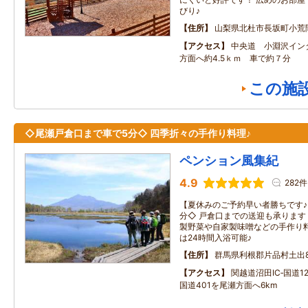
びり♪
住所
山梨県北杜市長坂町小荒
アクセス
中央道 小淵沢イン
方面へ約4.5ｋｍ 車で約７分
この施
◇尾瀬戸倉口まで車で5分◇ 四季折々の手作り料理♪
ペンション風集紀
4.9
282件
【夏休みのご予約早い者勝ちです♪
分◇ 戸倉口までの送迎も承ります
製野菜や自家製味噌などの手作り料
は24時間入浴可能♪
住所
群馬県利根郡片品村土出83
アクセス
関越道沼田IC‐国道12
国道401を尾瀬方面へ6km