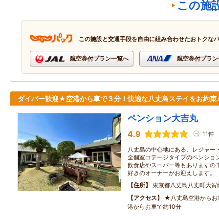
この施
この施設と交通手段を自由に組み合わせたおトクな
航空券付プラン一覧へ
航空券付プラン
ダイバー歓迎★空港から車で３分！快適な八丈島ステイをお約束
ペンション大吉丸
4.9
11件
八丈島の中心地にある、レジャー
全個室コテージタイプのペンショ
飲食店やスーパー等もありますの
好きのオーナーがお迎えします。
住所
東京都八丈島八丈町大賀
アクセス
★八丈島空港からお
港からお車で約10分