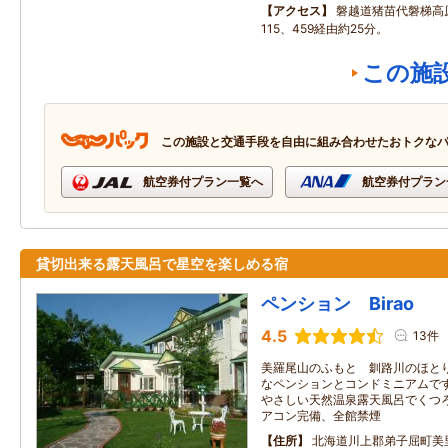
アクセス
磐越道猪苗代磐梯高
115、459経由約25分。
この施
この施設と交通手段を自由に組み合わせたおトクな
航空券付プラン一覧へ
航空券付プラン
貸切出来る露天風呂で星空を楽しめる宿
ペンション Birao
4.5
13件
美羅尾山のふもと 釧路川のほと
なペンションとコンドミニアムです
やさしい天然温泉露天風呂でくつろ
アコン完備、全館禁煙
住所
北海道川上郡弟子屈町美里