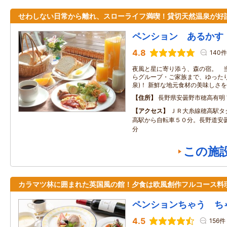
せわしない日常から離れ、スローライフ満喫！貸切天然温泉が好
ペンション あるかす
4.8
140件
夜風と星に寄り添う、森の宿。 当
らグループ・ご家族まで、ゆった
泉)！ 新鮮な地元食材の美味しさ
住所
長野県安曇野市穂高有明
アクセス
ＪＲ大糸線穂高駅タ
高駅から自転車５０分。長野道安曇
分
この施
カラマツ林に囲まれた英国風の館！夕食は欧風創作フルコース料
ペンションちゃう ち
4.5
156件