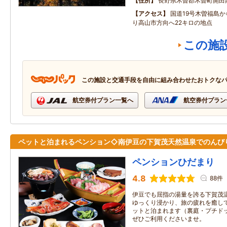
住所
長野県木曽郡木曽町開田
アクセス
国道19号木曽福島か
り高山市方向へ22キロの地点
この施
この施設と交通手段を自由に組み合わせたおトクな
航空券付プラン一覧へ
航空券付プラン
ペットと泊まれるペンション◇南伊豆の下賀茂天然温泉でのんび
ペンションひだまり
4.8
88件
伊豆でも屈指の湯量を誇る下賀茂温
ゆっくり浸かり、旅の疲れを癒して
ットと泊まれます（裏庭・プチドッ
ぜひご利用くださいませ。