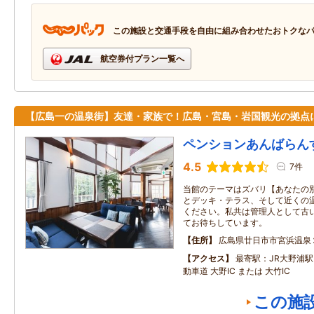
この施設と交通手段を自由に組み合わせたおトクな
航空券付プラン一覧へ
【広島一の温泉街】友達・家族で！広島・宮島・岩国観光の拠点
ペンションあんばらん
4.5
7件
当館のテーマはズバリ【あなたの別
とデッキ・テラス、そして近くの
ください。私共は管理人として古
てお待ちしています。
住所
広島県廿日市市宮浜温泉
アクセス
最寄駅：JR大野浦駅
動車道 大野IC または 大竹IC
この施