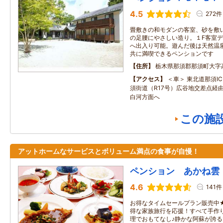
4.5
272件
畳敷きの和モダンの客室、砂を敷
の足腰にやさしい造り。１F客室
へ出入り可能。遊んだ後は天然温
共に満喫できるペンションです
住所
栃木県那須郡那須町大字
アクセス
＜車＞ 東北道那須I
須街道（R17号）広谷地交差点経由
白河方面へ
この施
アットホームなサービスとボリューム満点の食事が自慢！
ペンション あかね雲
4.6
141件
お得なタイムセールプラン販売中
得な家族旅行を応援！すべて手作
理でおもてなし♪静かな阿蘇が誇