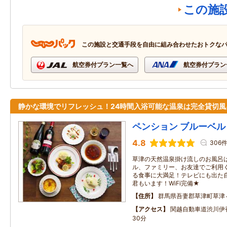
この施
この施設と交通手段を自由に組み合わせたおトクな
航空券付プラン一覧へ
航空券付プラン
静かな環境でリフレッシュ！24時間入浴可能な温泉は完全貸切風
ペンション ブルーベル
4.8
306
草津の天然温泉掛け流しのお風呂
ル、ファミリー、お友達でご利用
る食事に大満足！テレビにも出た
君もいます！WiFi完備★
住所
群馬県吾妻郡草津町草津
アクセス
関越自動車道渋川伊香
30分