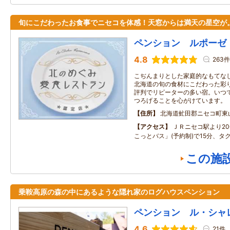
旬にこだわったお食事でニセコを体感！天窓からは満天の星空が
ペンション ルポーゼ
4.8
263件
こぢんまりとした家庭的なもてな
北海道の旬の食材にこだわった彩
評判でリピーターの多い宿。いつ
つろげることを心がけています。
住所
北海道虻田郡ニセコ町東
アクセス
ＪＲニセコ駅より2
こっとバス」(予約制)で15分、タ
この施
乗鞍高原の森の中にあるような隠れ家のログハウスペンション
ペンション ル・シャ
4.6
21件