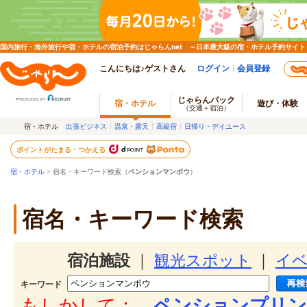
国内旅行・海外旅行や宿・ホテルの宿泊予約はじゃらんnet ～日本最大級の宿・ホテル予約サイト
こんにちは♪ゲストさん
ログイン
会員登録
じゃらんパック
宿・ホテル
遊び・体験
（交通＋宿泊）
宿・ホテル
出張ビジネス
温泉・露天
高級宿
日帰り・デイユース
ポイントがたまる・つかえる
宿・ホテル
> 宿名・キーワード検索（
ペンションマンボウ
）
宿名・キーワード検索
宿泊施設
｜
観光スポット
｜
イ
キーワード
もしかして：
ペンションプリン