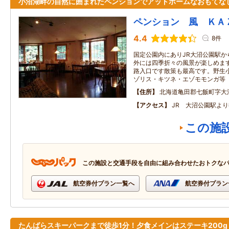
小沼湖畔の自然に囲まれたペンションでアットホームなおもてな
ペンション 風 ＫＡ
4.4
8件
国定公園内にありJR大沼公園駅か
外には四季折々の風景が楽しめま
路入口です散策も最高です。野生
ゾリス・キツネ・エゾモモンガ等
住所
北海道亀田郡七飯町字大
アクセス
JR 大沼公園駅よ
この施
この施設と交通手段を自由に組み合わせたおトクな
航空券付プラン一覧へ
航空券付プラン
たんばらスキーパークまで徒歩1分！夕食メインはステーキ200g