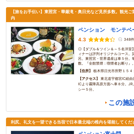
【旅をお手伝い】東照宮・華厳滝・奥日光など見所多数。観光ご
内
ペンション モンテベ
4.3
348
◎【ダブル＆ツイン＆～５名洋室
ィナーは評判オリジナルコース。
呂。東照宮・世界遺産は車５分。
数。『全館禁煙：喫煙者お断り』
住所
栃木県日光市所野１５４
アクセス
東北道宇都宮IC経
ICより霧降高原方面へ車８分。J
シー５分。
この施
利尻、礼文を一望できる当宿で日本最北端の稚内を堪能してくだ
ペンション富士門