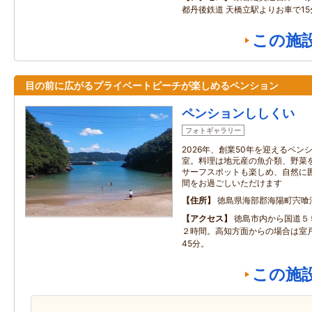
都丹後鉄道 天橋立駅よりお車で15
この施
目の前に広がるプライベートビーチが楽しめるペンション
ペンションししくい
フォトギャラリー
2026年、創業50年を迎えるペ
室。料理は地元産の魚介類、野菜
サーフスポットも楽しめ、自然に
間をお過ごしいただけます
住所
徳島県海部郡海陽町宍喰浦
アクセス
徳島市内から国道５
２時間。高知方面からの場合は室
45分。
この施