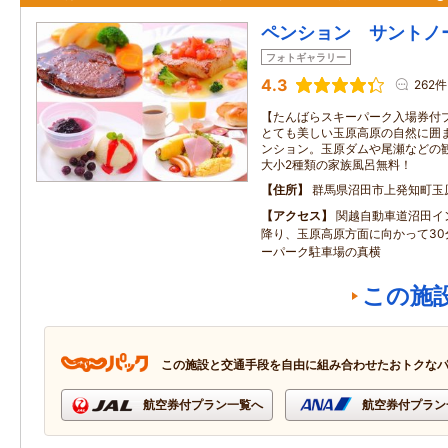
ペンション サントノ
フォトギャラリー
4.3
262件
【たんばらスキーパーク入場券付
とても美しい玉原高原の自然に囲
ンション。玉原ダムや尾瀬などの観
大小2種類の家族風呂無料！
住所
群馬県沼田市上発知町玉
アクセス
関越自動車道沼田イ
降り、玉原高原方面に向かって30
ーパーク駐車場の真横
この施
この施設と交通手段を自由に組み合わせたおトクな
航空券付プラン一覧へ
航空券付プラン