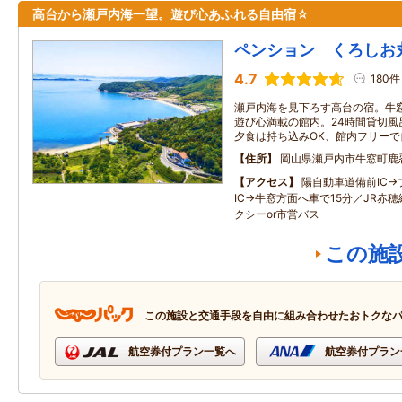
高台から瀬戸内海一望。遊び心あふれる自由宿☆
ペンション くろしお
4.7
180件
瀬戸内海を見下ろす高台の宿。牛
遊び心満載の館内。24時間貸切風
夕食は持ち込みOK、館内フリー
住所
岡山県瀬戸内市牛窓町鹿忍
アクセス
陽自動車道備前IC
IC→牛窓方面へ車で15分／JR赤
クシーor市営バス
この施
この施設と交通手段を自由に組み合わせたおトクな
航空券付プラン一覧へ
航空券付プラン