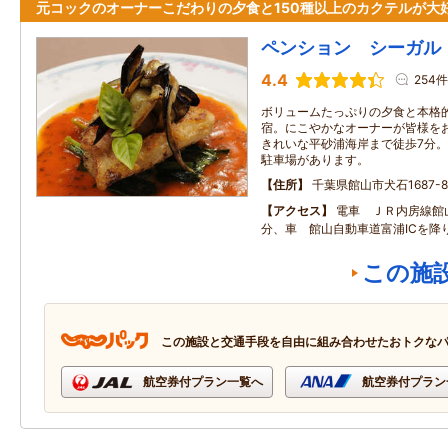
元コックのオーナーこだわりの夕食と150種以上のカクテルが大
ペンション シーガル
4.4
254件
ボリュームたっぷりの夕食と本格
宿。にこやかなオーナーが皆様を
きれいな平砂浦海岸まで徒歩7分。
駐車場があります。
住所
千葉県館山市犬石1687-8
アクセス
電車 ＪＲ内房線館
分、車 館山自動車道富浦ICを降
この施
この施設と交通手段を自由に組み合わせたおトクな
航空券付プラン一覧へ
航空券付プラン