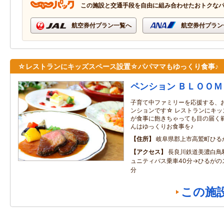
この施設と交通手段を自由に組み合わせたおトクな
航空券付プラン一覧へ
航空券付プラン
☆レストランにキッズスペース設置☆パパママもゆっくり食事♪
ペンション ＢＬＯＯＭ
子育て中ファミリーを応援する、
ンションです☆ レストランにキッ
が食事に飽きちゃっても目の届く範
んはゆっくりお食事を♪
住所
岐阜県郡上市高鷲町ひる
アクセス
長良川鉄道美濃白鳥
ュニティバス乗車40分→ひるがの
分
この施