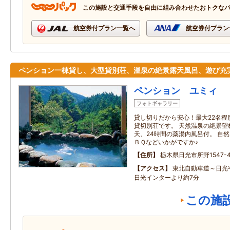
この施設と交通手段を自由に組み合わせたおトクな
航空券付プラン一覧へ
航空券付プラン
ペンション一棟貸し、大型貸別荘、温泉の絶景露天風呂、遊び充
ペンション ユミィ
フォトギャラリー
貸し切りだから安心！最大22名程
貸切別荘です。 天然温泉の絶景望
天、24時間の薬湯内風呂付。 自
ＢＱなどいかがですか♪
住所
栃木県日光市所野1547-4
アクセス
東北自動車道～日光
日光インターより約7分
この施