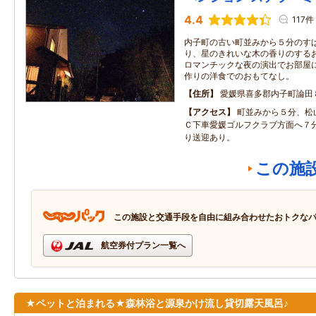
4.4
117件
内子町の古い町並みから５分のす
り、星のきれいな木の香りのする
ロマンチックな夜の演出でお部屋
作りの洋食でのおもてなし。
住所
愛媛県喜多郡内子町論田
アクセス
町並みから５分、松
Ｃ下車愛媛ゴルフクラブ方面へ７
り送迎あり。
この施
この施設と交通手段を自由に組み合わせたおトクな
航空券付プラン一覧へ
★ペットと泊まれる★森林浴と源泉かけ流し貸切露天風呂♪