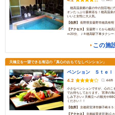
穂高温泉郷の森の中の別荘地に佇
オンたっぷり森林浴を！穂高温泉
いいと女性に大人気。
住所
長野県安曇野市穂高有明
アクセス
安曇野ＩＣから穂高
ｍ20分、ＪＲ穂高駅下車タクシー
この施
天橋立を一望できる海辺の「真心のおもてなしペンション」
ペンション Ｓｔｅｌ
4.2
44件
小さなペンションですが、心のこ
でお待ちしております。 宮津の海
しみ下さい♪ 天橋立への観光やB
ください！！
住所
京都府宮津市獅子崎８５
アクセス
京都縦貫道宮津I.C.