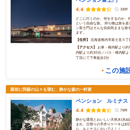
4.4
38件
どこに行くのか、何をするのか、
という自由な旅。 持ち物は旅を楽
ン富士門はそんな自由気ままな旅
ます。
住所
北海道稚内市富士見５丁
アクセス
お車・稚内駅より約
内駅より約30分／バス・稚内駅より
丁目にて下車徒歩2分
この施
眼前に阿蘇の山々を望む、静かな森の一軒家
ペンション ルミナス
4.4
79件
静かな環境とおいしい天然水(氷
まれ、日替りの手作りケーキは好評
ら ルミナスにおいでよ！！