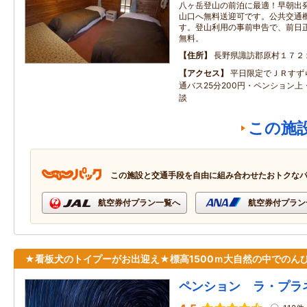
八ヶ岳登山の前泊に最適！早朝出
山口へ無料送迎可です。公共交通
す。登山利用の事前申告で、前日
無料。
住所
長野県諏訪郡原村１７２
アクセス
平日限定でＪＲすず
通バス25分200円・ペンション
談
この施
この施設と交通手段を自由に組み合わせたおトクな
航空券付プラン一覧へ
航空券付プラン
★看板犬のトイプーがお出迎え★標高1500ｍ大自然の中でのんび
ペンション ラ・プラ