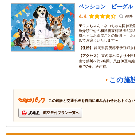
ペンション ビーグル
4.4
99件
▼ワンちゃん・ネコちゃん同伴歓迎
魚介類中心の和洋折衷料理 天然温
風呂＞はお部屋ごとの貸切 ～「お
めてお迎えいたします～
住所
静岡県賀茂郡東伊豆町奈
アクセス
東名厚木ICより小田
由で熱川へ約2時間。又は伊豆急
車で7分。送迎有。
この施
この施設と交通手段を自由に組み合わせたおトクな
航空券付プラン一覧へ