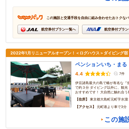
この施設と交通手段を自由に組み合わせたおトクな
航空券付プラン一覧へ
航空券付プラン
2022年1月リニューアルオープン！＜ログハウス＞ダイビング宿
ペンションいち・まる
4.4
7件
伊豆諸島最大の島で椿が有名な『
で約３分 ダイビング以外に、観光
おすすめです！ 大自然に触れ合う
住所
東京都大島町元町字水溜
アクセス
元町港より車で3分
この施