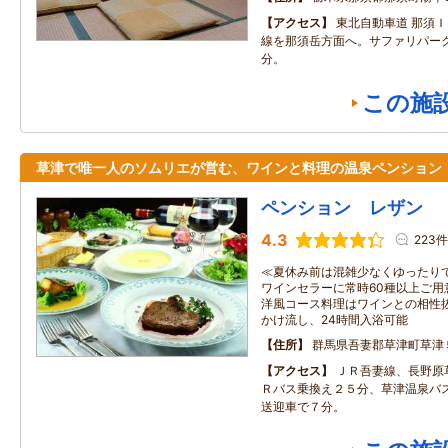
アクセス
東北自動車道 那須
線を那須岳方面へ。サファリパー
分。
この施
草津で唯一人のソムリエが営む、ワインと料理の温泉ペンション
ペンション レザン
4.3
223件
≪夏休み前は混雑少なくゆったり
ワインセラーに常時60種以上ご用
洋風コース料理はワインとの相性
かけ流し、24時間入浴可能
住所
群馬県吾妻郡草津町草津
アクセス
ＪＲ吾妻線、長野原
Ｒバス乗換え２５分、草津温泉バ
送迎車で７分。