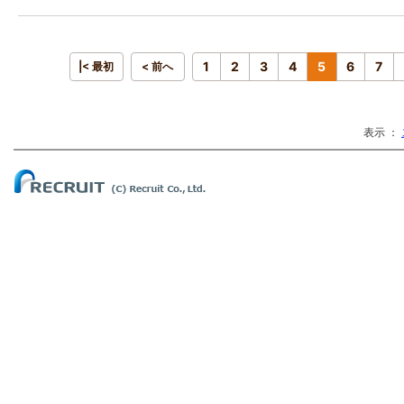
1
2
3
4
5
6
7
|< 最初
< 前へ
表示 ：