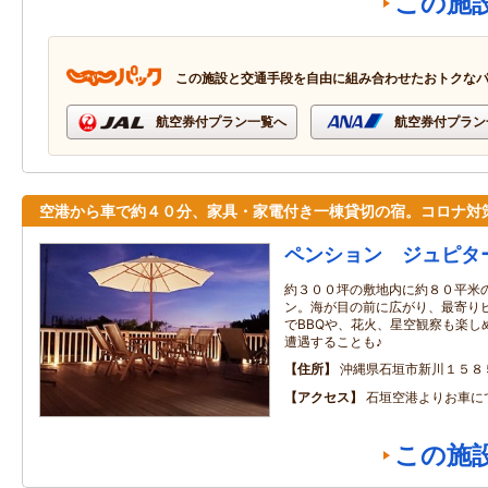
この施
この施設と交通手段を自由に組み合わせたおトクな
航空券付プラン一覧へ
航空券付プラン
空港から車で約４０分、家具・家電付き一棟貸切の宿。コロナ対
ペンション ジュピタ
約３００坪の敷地内に約８０平米
ン。海が目の前に広がり、最寄り
でBBQや、花火、星空観察も楽し
遭遇することも♪
住所
沖縄県石垣市新川１５８
アクセス
石垣空港よりお車に
この施