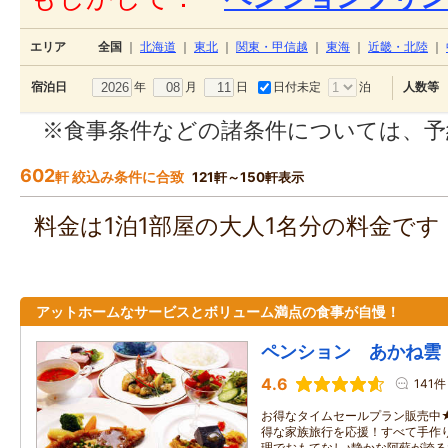
エリア
全国
｜
北海道
｜
東北
｜
関東・甲信越
｜
東海
｜
近畿・北陸
｜
年
月
日
日付未定
泊
宿泊日
人数等
※食事条件などの諸条件については、予
602
軒 絞込み条件に合致
121軒～150軒表示
料金は1泊1部屋の大人1名分の料金で
アットホームなサービスとボリューム満点の食事が自慢！
ペンション あかね雲
4.6
141件
お得なタイムセールプラン販売中
得な家族旅行を応援！すべて手作
理でおもてなし♪静かな阿蘇が誇