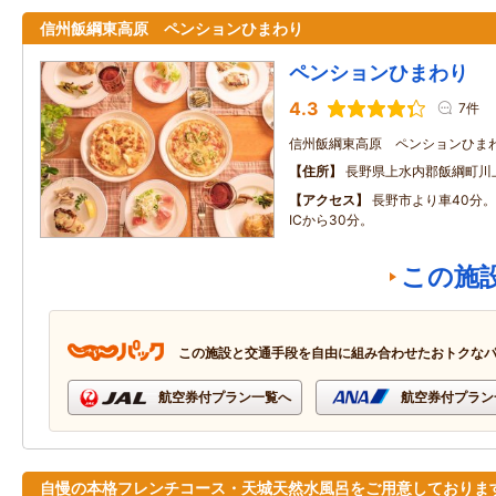
信州飯綱東高原 ペンションひまわり
ペンションひまわり
4.3
7件
信州飯綱東高原 ペンションひま
住所
長野県上水内郡飯綱町川
アクセス
長野市より車40分
ICから30分。
この施
この施設と交通手段を自由に組み合わせたおトクな
航空券付プラン一覧へ
航空券付プラン
自慢の本格フレンチコース・天城天然水風呂をご用意しておりま