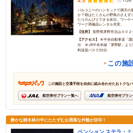
4.5
112件
バルコニーのハンモックで満天の
か？朝はたくさんの野鳥のさえず
たりのんびりできる休日。ワ―ケ
ワーク用備品レンタル充実。
住所
長野県茅野市北山４０２
アクセス
☆中央自動車道「諏訪
分 ☆JR中央本線「茅野駅」より
料送迎バスで30分
この施
この施設と交通手段を自由に組み合わせたおトクな
航空券付プラン一覧へ
航空券付プラン
静かな雑木林の中にたたずむお洒落な外観が目印！
ペンション ステラ・ミ