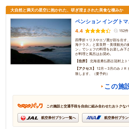
大自然と満天の星空に抱かれた、研ぎ澄まされた美食な棲みか
ペンション イングトマ
4.4
152件
四季折々リスやエゾ鹿が顔を出す、
海テラス」と富良野・美瑛観光の拠
ン」でシェフの料理をお楽しみ下さ
が料理と風呂はお奨め。
住所
北海道勇払郡占冠村上トマ
アクセス
12月～3月のみＪＲ
致します、（要予約）
この施
この施設と交通手段を自由に組み合わせたおトクな
航空券付プラン一覧へ
航空券付プラン