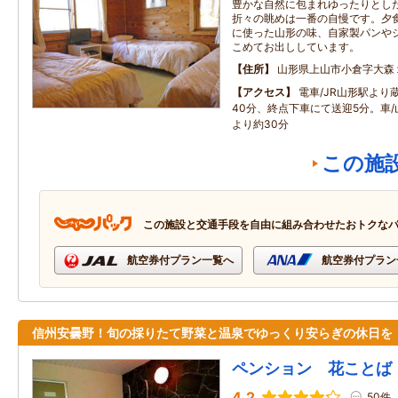
豊かな自然に包まれゆったりとし
折々の眺めは一番の自慢です。夕
に使った山形の味、自家製パンや
こめてお出ししています。
住所
山形県上山市小倉字大森
アクセス
電車/JR山形駅より
40分、終点下車にて送迎5分。車/
より約30分
この施
この施設と交通手段を自由に組み合わせたおトクな
航空券付プラン一覧へ
航空券付プラン
信州安曇野！旬の採りたて野菜と温泉でゆっくり安らぎの休日を
ペンション 花ことば
4.2
50件