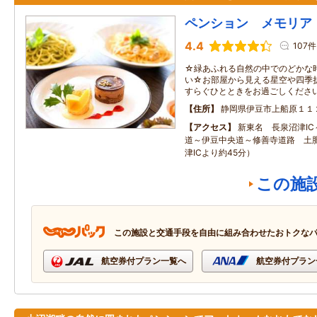
ペンション メモリア
4.4
107件
☆緑あふれる自然の中でのどかな
い☆お部屋から見える星空や四季
すらぐひとときをお過ごしくださ
住所
静岡県伊豆市上船原１１
アクセス
新東名 長泉沼津I
道～伊豆中央道～修善寺道路 土肥
津ICより約45分）
この施
この施設と交通手段を自由に組み合わせたおトクな
航空券付プラン一覧へ
航空券付プラン