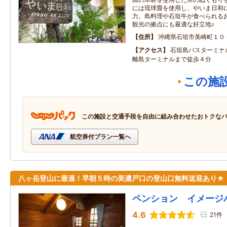
には琉球畳を使用し、やいま日和
力。島料理や石垣牛が食べられる
観光の拠点にも最適な好立地♪
住所
沖縄県石垣市美崎町１０
アクセス
石垣島バスターミナ
離島ターミナルまで徒歩４分
この施
この施設と交通手段を自由に組み合わせたおトクな
航空券付プラン一覧へ
八ヶ岳登山に最適！早朝５時の美濃戸口の登山口無料送迎あり★
ペンション イメージ
4.6
21件