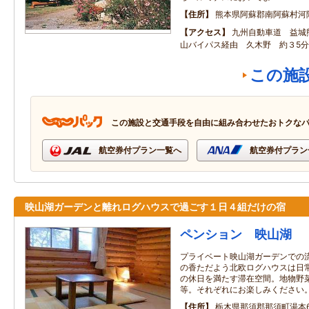
住所
熊本県阿蘇郡南阿蘇村河陰4
アクセス
九州自動車道 益城
山バイパス経由 久木野 約３5分
この施
この施設と交通手段を自由に組み合わせたおトクな
航空券付プラン一覧へ
航空券付プラン
映山湖ガーデンと離れログハウスで過ごす１日４組だけの宿
ペンション 映山湖
プライベート映山湖ガーデンでの
の香ただよう北欧ログハウスは日
の休日を満たす滞在空間。地物野
等。それぞれにお楽しみください
住所
栃木県那須郡那須町湯本6