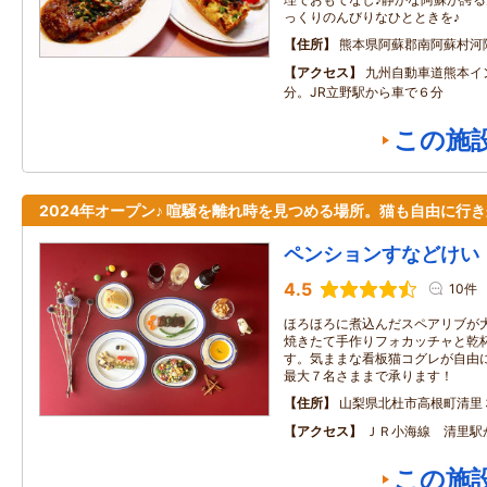
っくりのんびりなひとときを♪
住所
熊本県阿蘇郡南阿蘇村河
アクセス
九州自動車道熊本イ
分。JR立野駅から車で６分
この施
2024年オープン♪ 喧騒を離れ時を見つめる場所。猫も自由に行
ペンションすなどけい
4.5
10件
ほろほろに煮込んだスペアリブが
焼きたて手作りフォカッチャと乾
す。気ままな看板猫コグレが自由
最大７名さままで承ります！
住所
山梨県北杜市高根町清里
アクセス
ＪＲ小海線 清里駅
この施