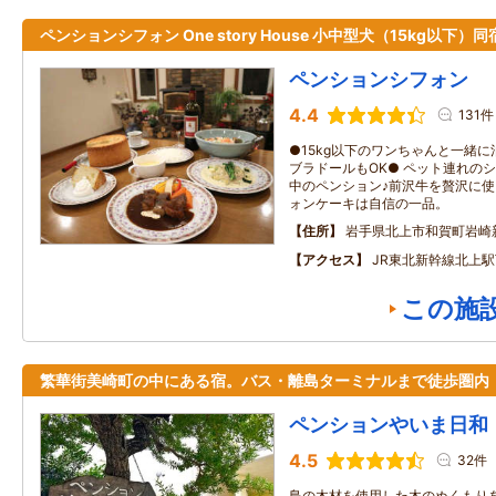
ペンションシフォン One story House 小中型犬（15kg以下）同
ペンションシフォン
4.4
131件
●15kg以下のワンちゃんと一緒
ブラドールもOK● ペット連れの
中のペンション♪前沢牛を贅沢に
ォンケーキは自信の一品。
住所
岩手県北上市和賀町岩崎
アクセス
JR東北新幹線北上駅
この施
繁華街美崎町の中にある宿。バス・離島ターミナルまで徒歩圏内
ペンションやいま日和
4.5
32件
島の木材を使用した木のぬくもり