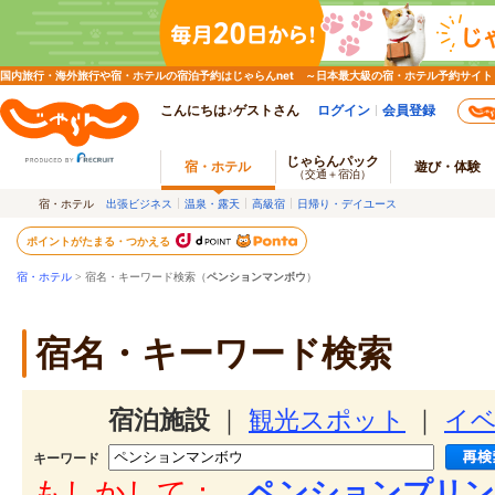
国内旅行・海外旅行や宿・ホテルの宿泊予約はじゃらんnet ～日本最大級の宿・ホテル予約サイト
こんにちは♪ゲストさん
ログイン
会員登録
じゃらんパック
宿・ホテル
遊び・体験
（交通＋宿泊）
宿・ホテル
出張ビジネス
温泉・露天
高級宿
日帰り・デイユース
ポイントがたまる・つかえる
宿・ホテル
> 宿名・キーワード検索（
ペンションマンボウ
）
宿名・キーワード検索
宿泊施設
｜
観光スポット
｜
イ
キーワード
もしかして：
ペンションプリン