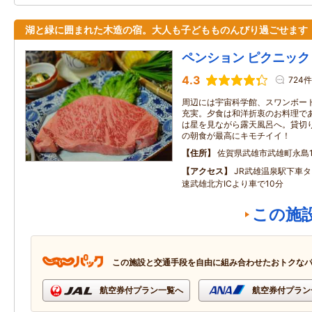
湖と緑に囲まれた木造の宿。大人も子どもものんびり過ごせます
ペンション ピクニック
4.3
724件
周辺には宇宙科学館、スワンボー
充実。夕食は和洋折衷のお料理で
は星を見ながら露天風呂へ。貸切
の朝食が最高にキモチイイ！
住所
佐賀県武雄市武雄町永島1
アクセス
JR武雄温泉駅下車
速武雄北方ICより車で10分
この施
この施設と交通手段を自由に組み合わせたおトクな
航空券付プラン一覧へ
航空券付プラン