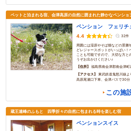
ペットと泊まれる宿、会津高原の自然に囲まれた静かなペンショ
ペンション フェリチ
4.4
32件
周囲には湿原やそば畑などの景勝
どレジャースポットがいっぱい！
ことも可能ですので、大切な方と
うぞお出かけください♪
住所
福島県南会津郡南会津町
アクセス
東武鉄道鬼怒川線よ
高原尾瀬口下車、会津バスで30分
この施
蔵王連峰のふもと 四季折々の自然に包まれる時を楽しむ宿
ペンションスイス