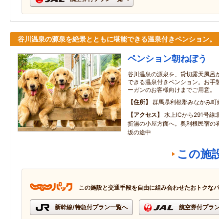
谷川温泉の源泉を絶景とともに堪能できる温泉付きペンション。
ペンション朝ねぼう
谷川温泉の源泉を、貸切露天風呂
できる温泉付きペンション。お手
ーガンのお客様向けまでご用意。
住所
群馬県利根郡みなかみ町
アクセス
水上ICから291号
折湯の小屋方面へ。奥利根民宿の
坂の途中
この施
この施設と交通手段を自由に組み合わせたおトクな
新幹線/特急付プラン一覧へ
航空券付プラ