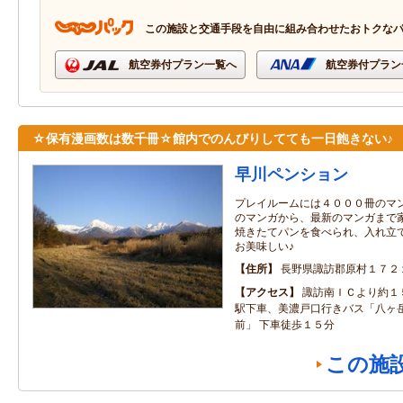
この施設と交通手段を自由に組み合わせたおトクな
航空券付プラン一覧へ
航空券付プラン
☆保有漫画数は数千冊☆館内でのんびりしてても一日飽きない♪
早川ペンション
プレイルームには４０００冊のマ
のマンガから、最新のマンガまで
焼きたてパンを食べられ、入れ立
お美味しい♪
住所
長野県諏訪郡原村１７２
アクセス
諏訪南ＩＣより約１
駅下車、美濃戸口行きバス「八ヶ
前」 下車徒歩１５分
この施