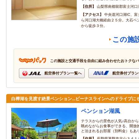
住所
山梨県南都留郡富士河口
アクセス
中央道河口湖IC、
ら河口湖大橋経由２５分。大石ペ
から徒歩３分。
この施
この施設と交通手段を自由に組み合わせたおトクな
航空券付プラン一覧へ
航空券付プラン
白樺湖を見渡す絶景ペンション…ビーナスラインへのドライブにも
ペンション湖風
テラスからの景色が人気♪高台か
眺めながらお食事ができる、開放
と泊まれるお部屋（別料金）もあ
住所
長野県茅野市北山３４１