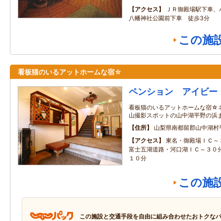
アクセス
ＪＲ御殿場駅下車、
八幡神社公園前下車 徒歩3分
この施
看板猫のいるアットホームな宿☆
ペンション アイビー
看板猫のいるアットホームな宿☆
山撮影スポットの山中湖平野の浜
住所
山梨県南都留郡山中湖村
アクセス
東名・御殿場ＩＣ～
富士五湖道路・河口湖ＩＣ～３０
１０分
この施
この施設と交通手段を自由に組み合わせたおトクな