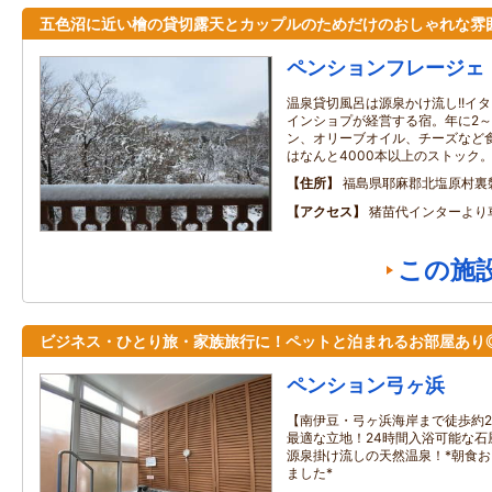
五色沼に近い檜の貸切露天とカップルのためだけのおしゃれな雰
ペンションフレージェ
温泉貸切風呂は源泉かけ流し!!イ
インショプが経営する宿。年に2～
ン、オリーブオイル、チーズなど
はなんと4000本以上のストック
住所
福島県耶麻郡北塩原村裏
アクセス
猪苗代インターより
この施
ビジネス・ひとり旅・家族旅行に！ペットと泊まれるお部屋あり
ペンション弓ヶ浜
【南伊豆・弓ヶ浜海岸まで徒歩約
最適な立地！24時間入浴可能な石
源泉掛け流しの天然温泉！*朝食
ました*