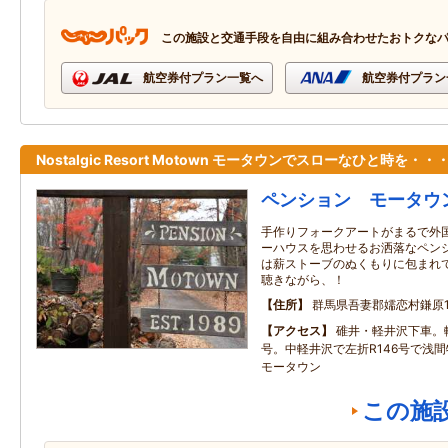
この施設と交通手段を自由に組み合わせたおトクな
航空券付プラン一覧へ
航空券付プラン
Nostalgic Resort Motown モータウンでスローなひと時を・・
ペンション モータウ
手作りフォークアートがまるで外
ーハウスを思わせるお洒落なペン
は薪ストーブのぬくもりに包まれ
聴きながら、！
住所
群馬県吾妻郡嬬恋村鎌原15
アクセス
碓井・軽井沢下車。
号。中軽井沢で左折R146号で浅
モータウン
この施