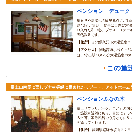
ペンション デューク
奥只見や尾瀬への観光拠点にお勧
約40分と近い。 食事は自家製魚
り入れた和中心。プラス ステーキ
天然温泉です。
住所
新潟県魚沼市大湯温泉３
アクセス
関越高速小出IC～R3
はJR小出駅バス25分大湯温泉バス
この施
富士山南麓に面しブナ林等緑に囲まれたリゾート。アットホーム
ペンションぶなの木
富士サファリパーク、こどもの国
ー施設も近隣にあり、目的にそっ
入浴可。家族風呂で心身ともにリ
を癒してくれます。
住所
静岡県裾野市須山２２５