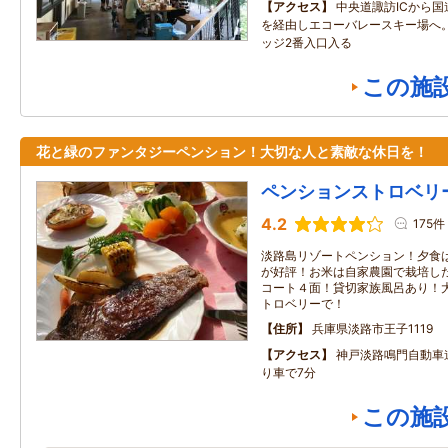
アクセス
中央道諏訪ICから国
を経由しエコーバレースキー場へ
ッジ2番入口入る
この施
花と緑のファンタジーペンション！大切な人と素敵な休日を！
ペンションストロベリ
4.2
175件
淡路島リゾートペンション！夕食
が好評！お米は自家農園で栽培し
コート４面！貸切家族風呂あり！
トロベリーで！
住所
兵庫県淡路市王子1119
アクセス
神戸淡路鳴門自動車道
り車で7分
この施