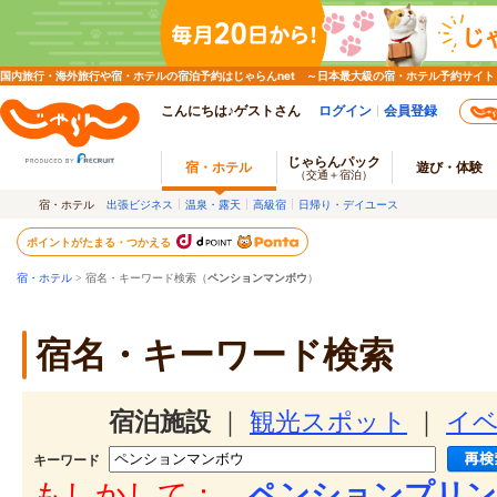
国内旅行・海外旅行や宿・ホテルの宿泊予約はじゃらんnet ～日本最大級の宿・ホテル予約サイト
こんにちは♪ゲストさん
ログイン
会員登録
じゃらんパック
宿・ホテル
遊び・体験
（交通＋宿泊）
宿・ホテル
出張ビジネス
温泉・露天
高級宿
日帰り・デイユース
ポイントがたまる・つかえる
宿・ホテル
> 宿名・キーワード検索（
ペンションマンボウ
）
宿名・キーワード検索
宿泊施設
｜
観光スポット
｜
イ
キーワード
もしかして：
ペンションプリン