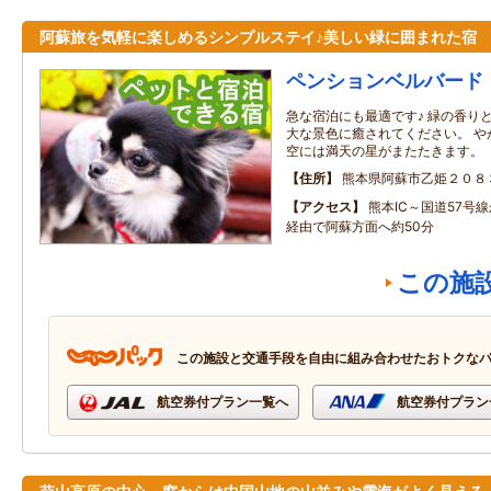
阿蘇旅を気軽に楽しめるシンプルステイ♪美しい緑に囲まれた宿
ペンションベルバード
急な宿泊にも最適です♪ 緑の香り
大な景色に癒されてください。 や
空には満天の星がまたたきます。
住所
熊本県阿蘇市乙姫２０８
アクセス
熊本IC～国道57号
経由で阿蘇方面へ約50分
この施
この施設と交通手段を自由に組み合わせたおトクな
航空券付プラン一覧へ
航空券付プラン