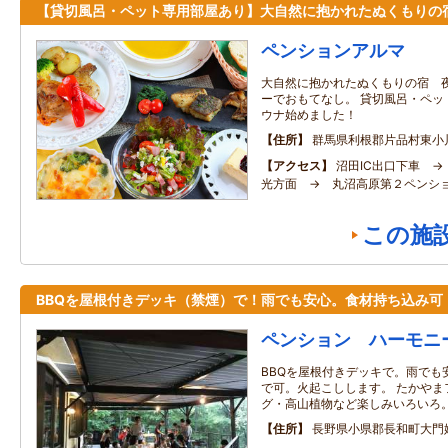
【貸切風呂・ペット専用部屋あり】大自然に抱かれたぬくもりの
ペンションアルマ
大自然に抱かれたぬくもりの宿 
ーでおもてなし。 貸切風呂・ペ
ウナ始めました！
住所
群馬県利根郡片品村東小川4
アクセス
沼田IC出口下車 →
光方面 → 丸沼高原第２ペンシ
この施
BBQを屋根付きデッキ（禁煙）で！雨でも安心。食材持ち込み可
ペンション ハーモニ
BBQを屋根付きデッキで。雨でも
で可。火起こしします。 たかやま
グ・高山植物など楽しみいろいろ
住所
長野県小県郡長和町大門