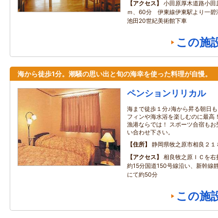
アクセス
小田原厚木道路小田原
ｍ、60分 伊東線伊東駅より一
池田20世紀美術館下車
この施
海から徒歩1分。潮騒の思い出と旬の海幸を使った料理が自慢。
ペンションリリカル
海まで徒歩１分♪海から昇る朝日も
フィンや海水浴を楽しむのに最高！
漁港ならでは！ スポーツ合宿もお
い合わせ下さい。
住所
静岡県牧之原市相良２１
アクセス
相良牧之原ＩＣを右
約15分国道150号線沿い、新幹線
にて約50分
この施