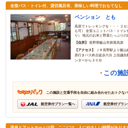
全室バス・トイレ付、貸切風呂有、美味しい料理でおもてなし
ペンション とも
高原でトレッキングを・・・ ２セ
も可） 全室ユニットバス・トイレ
り） 地元のお米と野菜たっぷりの
住所
長野県飯山市斑尾高原
アクセス
ＪＲ長野駅より飯山
原行きバス終点徒歩六分 上信越自
ンターから３０分
この施
この施設と交通手段を自由に組み合わせたおトクな
航空券付プラン一覧へ
航空券付プラン
温泉とアットホームは宿。ここには、人にやさしい時間がありま