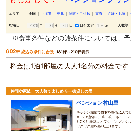
エリア
全国
｜
北海道
｜
東北
｜
関東・甲信越
｜
東海
｜
近畿・北陸
｜
年
月
日
日付未定
泊
宿泊日
人数等
※食事条件などの諸条件については、予
602
軒 絞込み条件に合致
181軒～210軒表示
料金は1泊1部屋の大人1名分の料金で
仲間や家族、大人数で楽しめる一棟貸しの宿
ペンション村山里
キッチン完備で食材を持ち込んで
ョンの醍醐味。 広い庭にもミニシ
もOK！(器材はオプションレンタ
ワクワク感を盛り上げます。