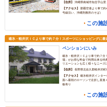
住所
沖縄県南城市知念字山里
アクセス
那覇空港より車で約4
号線沿い、沖縄刑務所のそば）
この施
碓氷・軽井沢ＩＣより車で約７分！スポーツにショッピングに最
ペンションにいみ
碓氷・軽井沢ＩＣより車で約７分
場」がお得な料金で利用出来る特
リエーションも広く様々なニーズ
住所
長野県北佐久郡軽井沢町発
アクセス
碓氷軽井沢インター
面へ最初のローソンで左折し直進
板有り
この施