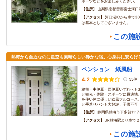
ポーツなどをお楽しみください。
住所
山梨県南都留郡富士河口
アクセス
河口湖ICから車で3
は基本としてございません。
この施
熱海から至近なのに星空も素晴らしい静かな宿。心身共に安らげ
ペンション 紙風船
4.2
55件
箱根・中伊豆・西伊豆いずれへも3
と観光・体験・スポーツに最適地
を使い体に優しい欧風フルコース
と手造りパンも大好評．子供不可
住所
静岡県熱海市下多賀1117
アクセス
JR熱海駅より車で
この施