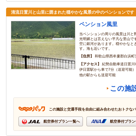
清流日置川と山里に囲まれた穏やかな風景の中のペンションです
ペンション風里
当ペンションの周りの風景は川と
光明媚とは言えない平凡な里山で
空に銀河があります。穏やかなと
す。海も近いです。
住所
和歌山県西牟婁郡白浜町
アクセス
紀勢自動車道日置川I
伊日置駅から車で7分（送迎可能
他の駅からも送迎可能
この施
この施設と交通手段を自由に組み合わせたおトクな
航空券付プラン一覧へ
航空券付プラン