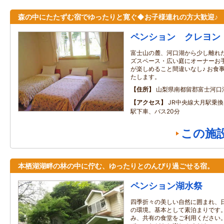
森の中にたたずむ宿でゆったりと寛ぐ◆お子様連れの方大歓迎♪
ペンション クレヨン
富士山の麓、河口湖から少し離れた
ズスペース・広い庭にオーナーお手
が楽しめること間違いなし♪ お食
たします。
住所
山梨県南都留郡富士河口
アクセス
JR中央線大月駅乗
駅下車、バス20分
この施
本栖湖湖畔の林の中に佇む、ゆったりとのんびり過ごせる宿。
ペンション湖水祭
四季折々の美しい自然に囲まれ、
の環境。基本として素泊まりです
み、共有の食堂をご利用ください