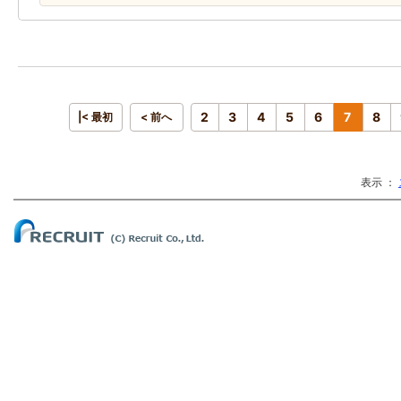
2
3
4
5
6
7
8
|< 最初
< 前へ
表示 ：