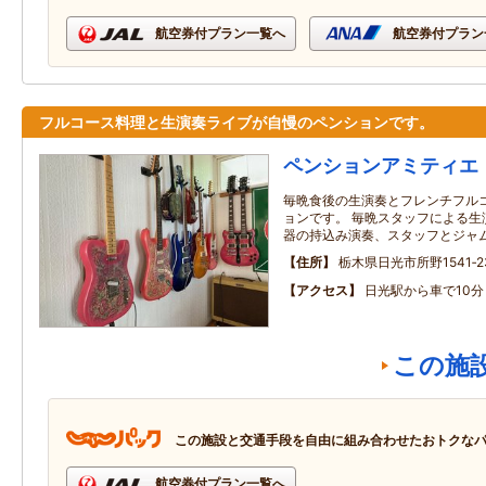
航空券付プラン一覧へ
航空券付プラン
フルコース料理と生演奏ライブが自慢のペンションです。
ペンションアミティエ
毎晩食後の生演奏とフレンチフル
ョンです。 毎晩スタッフによる生
器の持込み演奏、スタッフとジャ
住所
栃木県日光市所野1541‐2
アクセス
日光駅から車で10分
この施
この施設と交通手段を自由に組み合わせたおトクな
航空券付プラン一覧へ