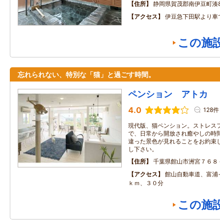
住所
静岡県賀茂郡南伊豆町湊89
アクセス
伊豆急下田駅より車
この施
忘れられない、特別な「猫」と過ごす時間。
ペンション アトカ
4.0
128件
現代版、猫ペンション。ストレス
で、日常から開放され癒やしの時
違った景色が見れることをお約束
し下さい。
住所
千葉県館山市洲宮７６８
アクセス
館山自動車道、富浦
ｋｍ、３０分
この施