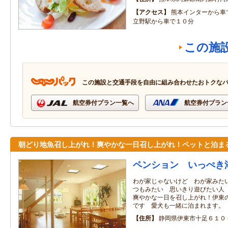
アクセス
熊本インターから
立野駅から車で１０分
この施
この施設と交通手段を自由に組み合わせたおトクな
航空券付プラン一覧へ
航空券付プラン
朝どり地魚召し上がれ！爽やかな一日召し上がれ！ペットと泊ま
ペンション いっぺき
わが家じゃないけど わが家みた
つもみたい 思いきり遊びたい人
爽やかな一日を召し上がれ！伊東
です 愛犬も一緒に泊まれます。
住所
静岡県伊東市十足６１