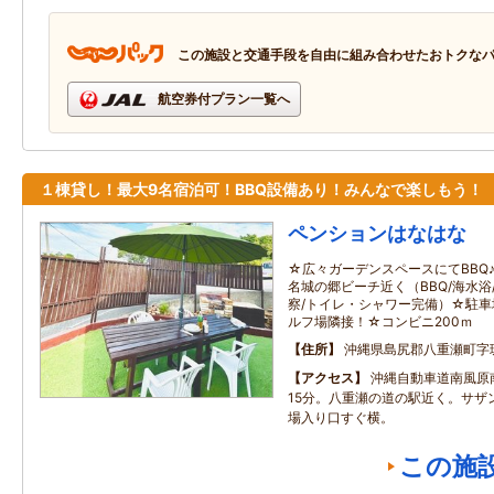
この施設と交通手段を自由に組み合わせたおトクな
航空券付プラン一覧へ
１棟貸し！最大9名宿泊可！BBQ設備あり！みんなで楽しもう！
ペンションはなはな
☆広々ガーデンスペースにてBBQ
名城の郷ビーチ近く（BBQ/海水浴
察/トイレ・シャワー完備）☆駐車
ルフ場隣接！☆コンビニ200ｍ
住所
沖縄県島尻郡八重瀬町字
アクセス
沖縄自動車道南風原
15分。八重瀬の道の駅近く。サザ
場入り口すぐ横。
この施