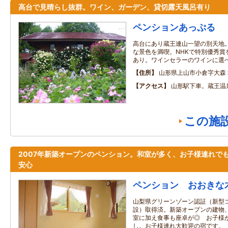
高台で見晴らし抜群。ワイン、ガーデン、貸切露天風呂有り
ペンションあっぷる
高台にあり蔵王連山一望の別天地
な景色を満喫。NHKで特別優秀賞
あり。ワインセラーのワインに選
住所
山形県上山市小倉字大森
アクセス
山形駅下車。蔵王温
この施
2007年新築オープンのペンション。和室が多く、お子様連れで
安心
ペンション おおきな
山梨県グリーンゾーン認証（新型
設）取得済。新築オープンの建物
室に加え食事も座卓が◎ お子様
し。お子様連れ大歓迎の宿です。