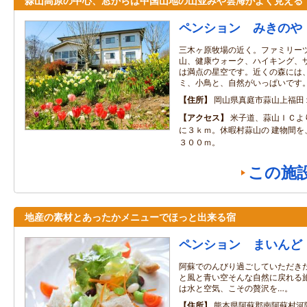
蒜山高原の中心、窓からは中国山地の山並みや雲海がよく見える
ペンション みきのや
三木ヶ原牧場の近く。ファミリー
山、健康ウォーク、ハイキング、
は満点の星空です。近くの森には
ミ、小鳥と、自然がいっぱいです
住所
岡山県真庭市蒜山上福田
アクセス
米子道、蒜山ＩＣよ
に３ｋｍ。休暇村蒜山の 建物間を
３００ｍ。
この施
地産の素材とあったかメニューでほっと出来る宿
ペンション まいんど
阿蘇でのんびり過ごしていただき
と風と青い空そんな自然に戻れる
は水と空気、こその贅沢を…。
住所
熊本県阿蘇郡南阿蘇村河陽4