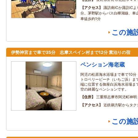
アクセス
諏訪南ICか諏訪IC
分。茅野駅からバス白樺湖線、車
車徒歩約1分
この施
伊勢神宮まで車で35分 志摩スペイン村まで12分 素泊りの宿
ペンション海老蔵
阿児の松原海水浴場まで車で10分
トロベリービーチ（いちご浜）まで
端に位置する御座白浜海水浴場まで
空の綺麗なペンションです。
住所
三重県志摩市阿児町神明
アクセス
近鉄鵜方駅からタク
この施