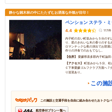
静かな雑木林の中にたたずむお洒落な外観が目印！
ペンション ステラ・ミ
4.4
117件
内子町の古い町並みから５分のす
り、星のきれいな木の香りのする
ロマンチックな夜の演出でお部屋
作りの洋食でのおもてなし。
住所
愛媛県喜多郡内子町論田
アクセス
町並みから５分、松
Ｃ下車愛媛ゴルフクラブ方面へ７
り送迎あり。
この施
この施設と交通手段を自由に組み合わせたおトクな
航空券付プラン一覧へ