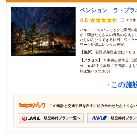
ペンション ラ・プラ
4.5
112件
バルコニーのハンモックで満天の
か？朝はたくさんの野鳥のさえず
たりのんびりできる休日。ワ―ケ
ワーク用備品レンタル充実。
住所
長野県茅野市北山４０２
アクセス
☆中央自動車道「諏訪
分 ☆JR中央本線「茅野駅」より
料送迎バスで30分
この施
この施設と交通手段を自由に組み合わせたおトクな
航空券付プラン一覧へ
航空券付プラン