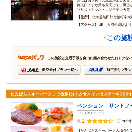
外には四季折々の風景が楽しめま
路入口です散策も最高です。野生
ゾリス・キツネ・エゾモモンガ等
住所
北海道亀田郡七飯町字大
アクセス
JR 大沼公園駅よ
この施
この施設と交通手段を自由に組み合わせたおトクな
航空券付プラン一覧へ
航空券付プラン
たんばらスキーパークまで徒歩1分！夕食メインはステーキ200g
ペンション サントノ
フォトギャラリー
4.3
262件
【たんばらスキーパーク入場券付