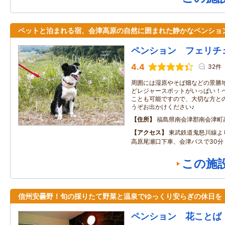
ペットと泊まれる宿、会津高原の自然に囲まれた静かなペンショ
ペンション フェリチ
4.4
32件
周囲には湿原やそば畑などの景勝
どレジャースポットがいっぱい！
ことも可能ですので、大切な方と
うぞお出かけください♪
住所
福島県南会津郡南会津町
アクセス
東武鉄道鬼怒川線よ
高原尾瀬口下車、会津バスで30分
この施
信州安曇野！旬の採りたて野菜と温泉でゆっくり安らぎの休日を
ペンション 花ことば