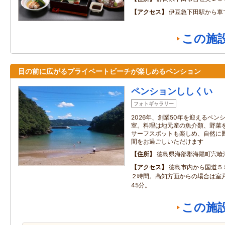
アクセス
伊豆急下田駅から車
この施
目の前に広がるプライベートビーチが楽しめるペンション
ペンションししくい
フォトギャラリー
2026年、創業50年を迎えるペ
室。料理は地元産の魚介類、野菜
サーフスポットも楽しめ、自然に
間をお過ごしいただけます
住所
徳島県海部郡海陽町宍喰浦
アクセス
徳島市内から国道５
２時間。高知方面からの場合は室
45分。
この施