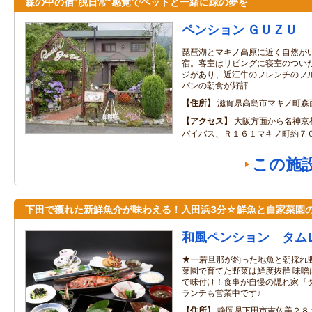
森の中の宿“脱日常”感覚でペットと一緒に緑の夢を
ペンション ＧＵＺＵ
琵琶湖とマキノ高原に近く自然が
宿。客室はリビングに寝室のつい
ジがあり、近江牛のフレンチのフ
パンの朝食が好評
住所
滋賀県高島市マキノ町森
アクセス
大阪方面から名神京
バイバス、Ｒ１６１マキノ町約７
この施
下田で獲れた新鮮魚介が味わえる！入田浜3分☆鮮魚と自家菜園
和風ペンション タム
★―若旦那が釣った地魚と朝採れ
菜園で育てた野菜は鮮度抜群 味噌
で味付け！食事が自慢の隠れ家『タ
ランチも営業中です♪
住所
静岡県下田市吉佐美２８