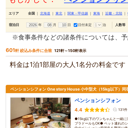
エリア
全国
｜
北海道
｜
東北
｜
関東・甲信越
｜
東海
｜
近畿・北陸
｜
年
月
日
日付未定
泊
宿泊日
人数等
※食事条件などの諸条件については、予
601
軒 絞込み条件に合致
121軒～150軒表示
料金は1泊1部屋の大人1名分の料金で
ペンションシフォン One story House 小中型犬（15kg以下）同
ペンションシフォン
4.4
131件
●15kg以下のワンちゃんと一緒
ブラドールもOK● ペット連れの
中のペンション♪前沢牛を贅沢に