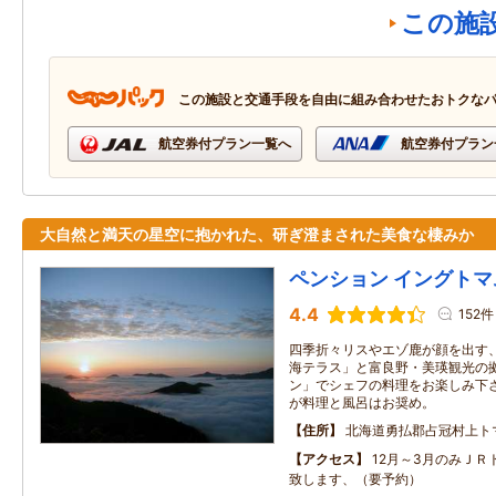
この施
この施設と交通手段を自由に組み合わせたおトクな
航空券付プラン一覧へ
航空券付プラン
大自然と満天の星空に抱かれた、研ぎ澄まされた美食な棲みか
ペンション イングトマ
4.4
152件
四季折々リスやエゾ鹿が顔を出す、
海テラス」と富良野・美瑛観光の拠
ン」でシェフの料理をお楽しみ下さ
が料理と風呂はお奨め。
住所
北海道勇払郡占冠村上トマ
アクセス
12月～3月のみＪＲ
致します、（要予約）