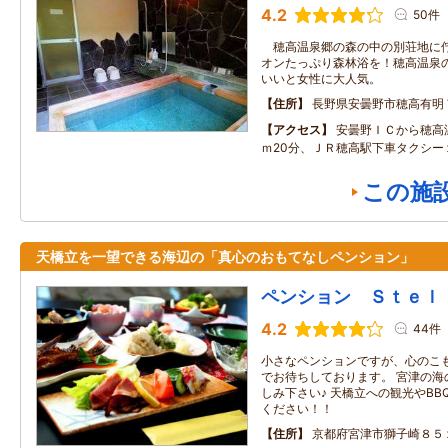
4.2
50件
穂高温泉郷の森の中の別荘地に佇
オンたっぷり森林浴を！穂高温泉
いいと女性に大人気。
住所
長野県安曇野市穂高有明
アクセス
安曇野ＩＣから穂高
ｍ20分、ＪＲ穂高駅下車タクシー
この施
天橋立を一望できる海辺の「真心のおもてなしペンション」
ペンション Ｓｔｅｌ
4.2
44件
小さなペンションですが、心のこ
でお待ちしております。 宮津の海
しみ下さい♪ 天橋立への観光やB
ください！！
住所
京都府宮津市獅子崎８５