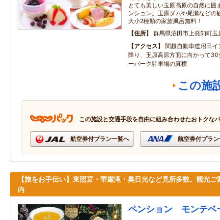
とても美しい玉原高原の自然に囲
ンション。玉原ダムや尾瀬などの観
大小2種類の家族風呂無料！
住所
群馬県沼田市上発知町玉
アクセス
関越自動車道沼田イ
降り、玉原高原方面に向かって30
ーパーク駐車場の真横
この施
この施設と交通手段を自由に組み合わせたおトクな
航空券付プラン一覧へ
航空券付プラン
【旅をお手伝い】東照宮・華厳滝・奥日光など見所多数。観光ご
内
ペンション モンテベ