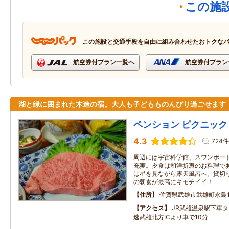
この施
この施設と交通手段を自由に組み合わせたおトクな
航空券付プラン一覧へ
航空券付プラン
湖と緑に囲まれた木造の宿。大人も子どもものんびり過ごせます
ペンション ピクニック
4.3
724件
周辺には宇宙科学館、スワンボー
充実。夕食は和洋折衷のお料理で
は星を見ながら露天風呂へ。貸切
の朝食が最高にキモチイイ！
住所
佐賀県武雄市武雄町永島1
アクセス
JR武雄温泉駅下車
速武雄北方ICより車で10分