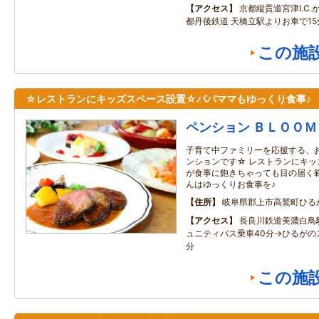
アクセス
京都縦貫道宮津I.C.
都丹後鉄道 天橋立駅よりお車で15
この施
☆レストランにキッズスペース設置☆パパママもゆっくり食事♪
ペンション ＢＬＯＯＭ
子育て中ファミリーを応援する、
ンションです☆ レストランにキッ
が食事に飽きちゃっても目の届く範
んはゆっくりお食事を♪
住所
岐阜県郡上市高鷲町ひる
アクセス
長良川鉄道美濃白鳥
ュニティバス乗車40分→ひるがの
分
この施