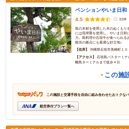
ペンションやいま日和
4.5
32件
島の木材を使用した木のぬくもり
には琉球畳を使用し、やいま日和
力。島料理や石垣牛が食べられる
観光の拠点にも最適な好立地♪
住所
沖縄県石垣市美崎町１０
アクセス
石垣島バスターミナ
離島ターミナルまで徒歩４分
この施
この施設と交通手段を自由に組み合わせたおトクな
航空券付プラン一覧へ