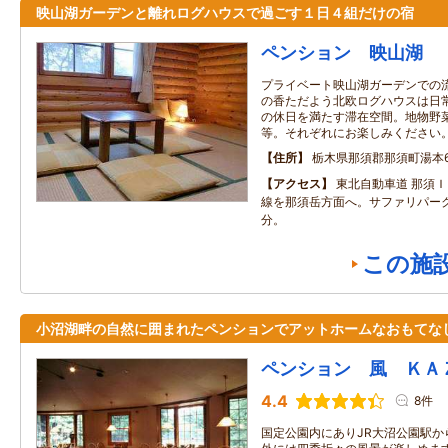
映山湖ガーデンと離れログハウスで過ごす１日４組だけの宿
ペンション 映山湖
プライベート映山湖ガーデンでの
の香ただよう北欧ログハウスは日
の休日を満たす滞在空間。地物野
等。それぞれにお楽しみください
住所
栃木県那須郡那須町湯本6
アクセス
東北自動車道 那須
線を那須岳方面へ。サファリパー
分。
この施
小沼湖畔の自然に囲まれたペンションでアットホームなおもてな
ペンション 風 ＫＡ
4.4
8件
国定公園内にありJR大沼公園駅か