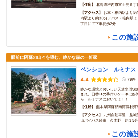
住所
北海道稚内市富士見５丁
アクセス
お車・稚内駅より約
内駅より約30分／バス・稚内駅より
丁目にて下車徒歩2分
この施
眼前に阿蘇の山々を望む、静かな森の一軒家
ペンション ルミナス
4.4
79件
静かな環境とおいしい天然水(氷
まれ、日替りの手作りケーキは好評
ら ルミナスにおいでよ！！
住所
熊本県阿蘇郡南阿蘇村河陰4
アクセス
九州自動車道 益城
山バイパス経由 久木野 約３5分
この施