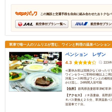
この施設と交通手段を自由に組み合わせたおトクな
航空券付プラン一覧へ
航空券付プラン
草津で唯一人のソムリエが営む、ワインと料理の温泉ペンション
ペンション レザン
4.3
223件
≪夏休み前は混雑少なくゆったり
ワインセラーに常時60種以上ご用
洋風コース料理はワインとの相性
かけ流し、24時間入浴可能
住所
群馬県吾妻郡草津町草津
アクセス
ＪＲ吾妻線、長野原
Ｒバス乗換え２５分、草津温泉バ
送迎車で７分。