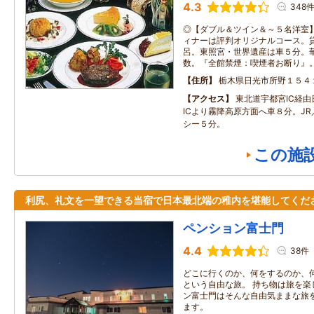
4.3
348
◎【ダブル＆ツイン＆～５名洋室
ィナーは評判オリジナルコース。
呂。東照宮・世界遺産は車５分。
数。『全館禁煙：喫煙者お断り』
住所
栃木県日光市所野１５４
アクセス
東北道宇都宮IC経
ICより霧降高原方面へ車８分。J
シー５分。
この施
利尻、礼文を一望できる当宿で日本最北端の稚内を堪能してくだ
ペンション富士門
4.4
38件
どこに行くのか、何をするのか、
という自由な旅。 持ち物は旅を楽
ン富士門はそんな自由気ままな旅
ます。