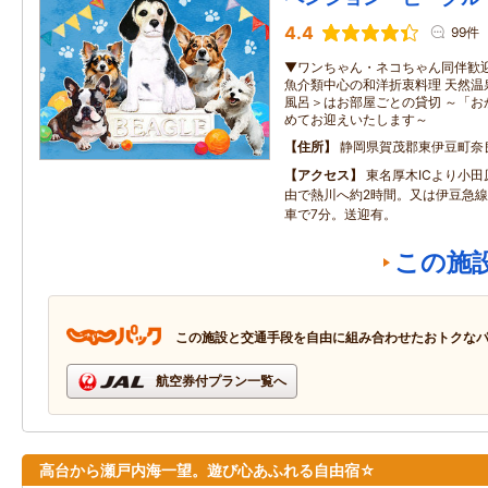
4.4
99件
▼ワンちゃん・ネコちゃん同伴歓迎
魚介類中心の和洋折衷料理 天然温
風呂＞はお部屋ごとの貸切 ～「お
めてお迎えいたします～
住所
静岡県賀茂郡東伊豆町奈
アクセス
東名厚木ICより小田
由で熱川へ約2時間。又は伊豆急
車で7分。送迎有。
この施
この施設と交通手段を自由に組み合わせたおトクな
航空券付プラン一覧へ
高台から瀬戸内海一望。遊び心あふれる自由宿☆