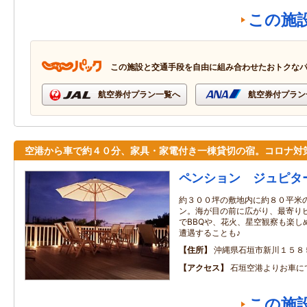
この施
この施設と交通手段を自由に組み合わせたおトクな
航空券付プラン一覧へ
航空券付プラン
空港から車で約４０分、家具・家電付き一棟貸切の宿。コロナ対
ペンション ジュピタ
約３００坪の敷地内に約８０平米
ン。海が目の前に広がり、最寄り
でBBQや、花火、星空観察も楽し
遭遇することも♪
住所
沖縄県石垣市新川１５８
アクセス
石垣空港よりお車に
この施