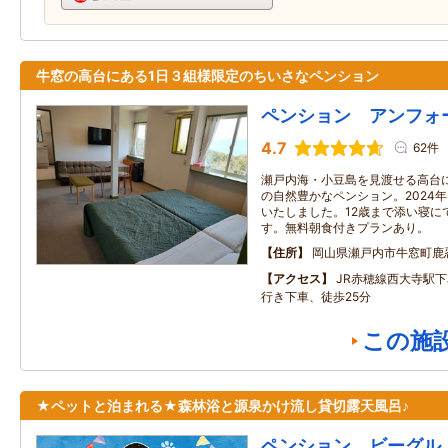
牛窓の高台にある1日３組様限定のちいさなペンション
ペンション アンフォ
4.7
62件
瀬戸内海・小豆島を見渡せる高台
の自然豊かなペンション。2024
いたしました。12歳まで添い寝に
す。無料朝食付きプランあり。
住所
岡山県瀬戸内市牛窓町鹿
アクセス
JR赤穂線西大寺駅
行き下車、徒歩25分
この施
★ペットと泊まれる★森林浴と源泉かけ流し貸切露天風呂♪
ペンション ビーグル