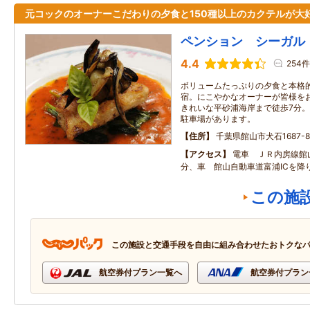
元コックのオーナーこだわりの夕食と150種以上のカクテルが大
ペンション シーガル
4.4
254件
ボリュームたっぷりの夕食と本格
宿。にこやかなオーナーが皆様を
きれいな平砂浦海岸まで徒歩7分。
駐車場があります。
住所
千葉県館山市犬石1687-8
アクセス
電車 ＪＲ内房線館
分、車 館山自動車道富浦ICを降
この施
この施設と交通手段を自由に組み合わせたおトクな
航空券付プラン一覧へ
航空券付プラン