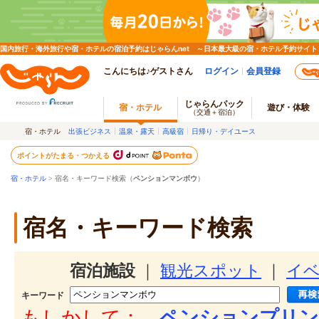
国内旅行・海外旅行や宿・ホテルの宿泊予約はじゃらんnet ～日本最大級の宿・ホテル予約サイト
こんにちは♪ゲストさん
ログイン
会員登録
じゃらんパック
宿・ホテル
遊び・体験
（交通＋宿泊）
宿・ホテル
出張ビジネス
温泉・露天
高級宿
日帰り・デイユース
ポイントがたまる・つかえる
宿・ホテル
> 宿名・キーワード検索（
ペンションマンボウ
）
宿名・キーワード検索
宿泊施設
｜
観光スポット
｜
イ
キーワード
もしかして：
ペンションプリン