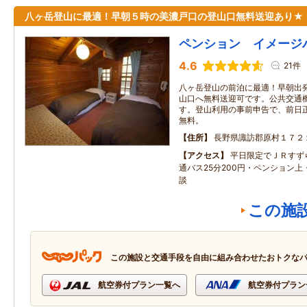
八ヶ岳登山に最適！早朝５時の美濃戸口の登山口無料送迎あり★
ペンション イメージ
4.6
21件
八ヶ岳登山の前泊に最適！早朝出
山口へ無料送迎可です。公共交通
す。登山利用の事前申告で、前日
無料。
住所
長野県諏訪郡原村１７２
アクセス
平日限定でＪＲすず
通バス25分200円・ペンション
談
この施
この施設と交通手段を自由に組み合わせたおトクな
航空券付プラン一覧へ
航空券付プラン