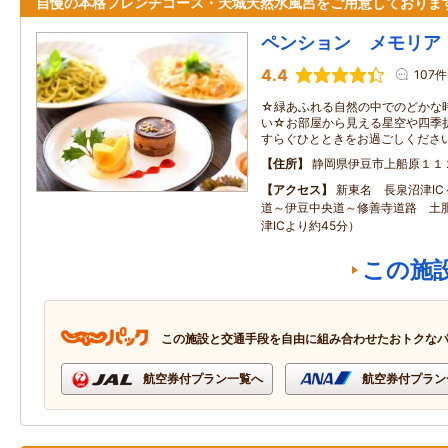
自慢の本格フレンチコース・天城天然水風呂をご用意しておりま
ペンション メモリア
4.4
107件
☆緑あふれる自然の中でのどかな
い☆お部屋から見える星空や四季
すらぐひとときをお過ごしくださ
住所
静岡県伊豆市上船原１１
アクセス
新東名 長泉沼津I
道～伊豆中央道～修善寺道路 土肥
津ICより約45分）
この施
この施設と交通手段を自由に組み合わせたおトクな
航空券付プラン一覧へ
航空券付プラン