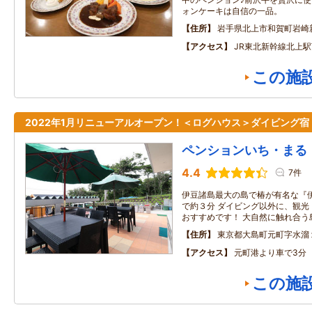
ォンケーキは自信の一品。
住所
岩手県北上市和賀町岩崎
アクセス
JR東北新幹線北上駅
この施
2022年1月リニューアルオープン！＜ログハウス＞ダイビング宿
ペンションいち・まる
4.4
7件
伊豆諸島最大の島で椿が有名な『
で約３分 ダイビング以外に、観光
おすすめです！ 大自然に触れ合う
住所
東京都大島町元町字水溜
アクセス
元町港より車で3分
この施