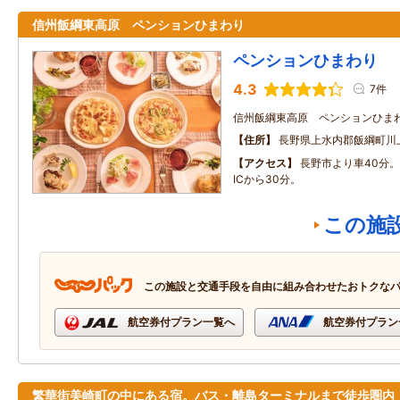
信州飯綱東高原 ペンションひまわり
ペンションひまわり
4.3
7件
信州飯綱東高原 ペンションひま
住所
長野県上水内郡飯綱町川
アクセス
長野市より車40分
ICから30分。
この施
この施設と交通手段を自由に組み合わせたおトクな
航空券付プラン一覧へ
航空券付プラン
繁華街美崎町の中にある宿。バス・離島ターミナルまで徒歩圏内