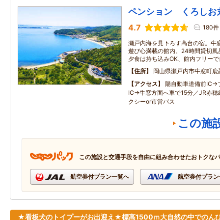
ペンション くろしお
4.7
180件
瀬戸内海を見下ろす高台の宿。牛
遊び心満載の館内。24時間貸切風
夕食は持ち込みOK、館内フリー
住所
岡山県瀬戸内市牛窓町鹿忍
アクセス
陽自動車道備前IC
IC→牛窓方面へ車で15分／JR赤
クシーor市営バス
この施
この施設と交通手段を自由に組み合わせたおトクな
航空券付プラン一覧へ
航空券付プラン
★看板犬のトイプーがお出迎え★標高1500ｍ大自然の中でのんび