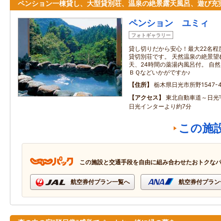
ペンション一棟貸し、大型貸別荘、温泉の絶景露天風呂、遊び充
ペンション ユミィ
フォトギャラリー
貸し切りだから安心！最大22名程
貸切別荘です。 天然温泉の絶景望
天、24時間の薬湯内風呂付。 自
ＢＱなどいかがですか♪
住所
栃木県日光市所野1547-4
アクセス
東北自動車道～日光
日光インターより約7分
この施
この施設と交通手段を自由に組み合わせたおトクな
航空券付プラン一覧へ
航空券付プラン