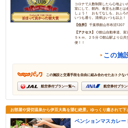
コロナで人数制限したら心地よい
室にして、館内、食堂もお隣とは
しょう！ おもてなしも、おふろ
いつも通り。清掃はいつも以上！
住所
千葉県館山市布沼1207
アクセス
○館山自動車道、富
５ｋｍ、２５分 ○館山駅より公共
便！！
この施
この施設と交通手段を自由に組み合わせたおトクな
航空券付プラン一覧へ
航空券付プラン
お部屋や貸切温泉から伊豆大島を望む絶景。ゆっくり癒されて下
ペンションマスカレー