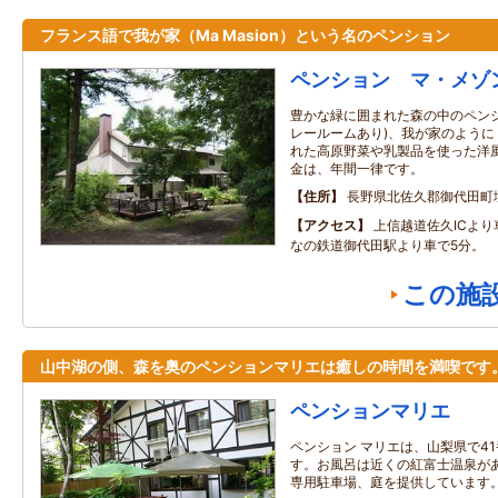
フランス語で我が家（Ma Masion）という名のペンション
ペンション マ・メゾ
豊かな緑に囲まれた森の中のペン
レールームあり)、我が家のよう
れた高原野菜や乳製品を使った洋
金は、年間一律です。
住所
長野県北佐久郡御代田町
アクセス
上信越道佐久ICよ
なの鉄道御代田駅より車で5分。
この施
山中湖の側、森を奥のペンションマリエは癒しの時間を満喫です
ペンションマリエ
ペンション マリエは、山梨県で4
す。お風呂は近くの紅富士温泉が
専用駐車場、庭を提供しています