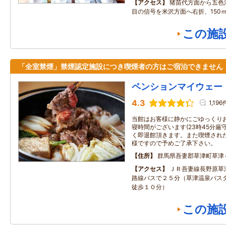
アクセス
猪苗代方面から五色
目の信号を米沢方面へ右折、150
この施
「全室禁煙」禁煙認定施設につき喫煙者の方はご宿泊できません
ペンションマイウェー
4.3
1,196
当館はお客様に静かにごゆっくり
寝時間がございます(23時45分厳
く即退館頂きます。また喫煙された
様ですので予めご了承下さい。
住所
群馬県吾妻郡草津町草津
アクセス
ＪＲ吾妻線長野原草
路線バスで２５分（草津温泉バス
徒歩１０分）
この施