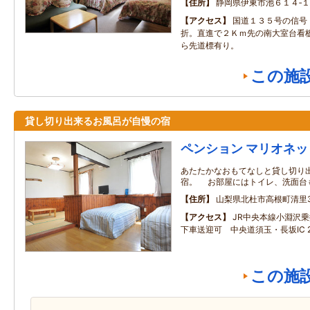
住所
静岡県伊東市池６１４‐１
アクセス
国道１３５号の信号
折。直進で２Ｋｍ先の南大室台看
ら先道標有り。
この施
貸し切り出来るお風呂が自慢の宿
ペンション マリオネッ
あたたかなおもてなしと貸し切り
宿。 お部屋にはトイレ、洗面台
住所
山梨県北杜市高根町清里35
アクセス
JR中央本線小淵沢
下車送迎可 中央道須玉・長坂IC 
この施