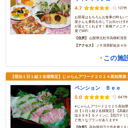
4.7
127件
お部屋はもちろんお食事の時もい
屋さんも勇気を出してお出かけす
が迎えてくれます！各種アメニテ
屋でWiFi
住所
山梨県北杜市高根町清里
アクセス
ＪＲ清里駅徒歩４分
この施
【宿泊１日１組２名様限定】じゃらんアワード２０２４高知県第
ペンション Ｂｅｅ
5.0
647件
※じゃらんアワード２０２５高知
泊【１日１組２名様限定】【高級
塩タタキ】をメインに【四万十う
ど色々なプランがあります※
住所
高知県四万十市名鹿２６