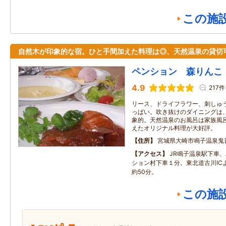
この施
自然木が印象的な宿。ひと手間加えた料理は◎、天然温泉の貸切
ペンション 森りんこ
4.9
217件
リース、ドライフラワー、刺しゅ
っぱい。吹き抜けのダイニングは
象的。天然温泉のお風呂は家族風
えたオリジナル料理が大好評。
住所
宮城県大崎市鳴子温泉鬼首
アクセス
JR鳴子温泉駅下車
ション村下車１分。東北道古川ICより
約50分。
この施