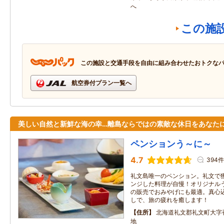
へ
この施
この施設と交通手段を自由に組み合わせたおトクな
航空券付プラン一覧へ
美しい自然と新鮮な海の幸…離島ならではの素敵な休日をあなた
ペンションう～に～
4.7
394件
礼文島唯一のペンション。礼文で
ンジした料理が自慢！オリジナル
の販売でおみやげにも最適。真心
しで、旅の疲れを癒します！
住所
北海道礼文郡礼文町大字
地