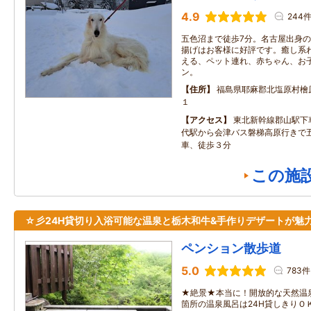
4.9
244
五色沼まで徒歩7分。名古屋出身
揚げはお客様に好評です。癒し系
える、ペット連れ、赤ちゃん、お
ン。
住所
福島県耶麻郡北塩原村檜
１
アクセス
東北新幹線郡山駅下
代駅から会津バス磐梯高原行きで
車、徒歩３分
この施
☆彡24H貸切り入浴可能な温泉と栃木和牛&手作りデザートが魅
ペンション散歩道
5.0
783件
★絶景★本当に！開放的な天然温
箇所の温泉風呂は24H貸しきりＯ