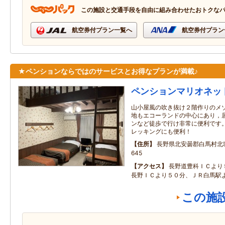
この施設と交通手段を自由に組み合わせたおトクな
航空券付プラン一覧へ
航空券付プラン
★ペンションならではのサービスとお得なプランが満載♪
ペンションマリオネッ
山小屋風の吹き抜け２階作りのメゾ
地もエコーランドの中心にあり，
ンなど徒歩で行け非常に便利です。
レッキングにも便利！
住所
長野県北安曇郡白馬村北城
645
アクセス
長野道豊科ＩＣより
長野ＩＣより５０分、ＪＲ白馬駅
この施