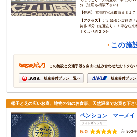
分（送迎も相談下さい）
住所
京都府宮津市由良３１７
アクセス
北近畿タンゴ鉄道「
徒歩15分（送迎あり）！車なら京
ＩＣより約２０分！
この施
この施設と交通手段を自由に組み合わせたおトクな
航空券付プラン一覧へ
航空券付プラン
椰子と芝の広いお庭、地物の旬のお食事、天然温泉でお寛ぎ下さ
ペンション マーメイ
フォトギャラリー
5.0
903件