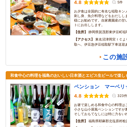
4.8
5件
お夕食は全国的に有名な稲取キン
刺し身、魚介料理などをおだししま
様にお勧めです。自家農園産の甘
トにお出しします。
住所
静岡県賀茂郡東伊豆町稲取2
アクセス
東名沼津岡宮ＩＣよ
取へ、伊豆急伊豆稲取駅下車送迎
この施
和食中心の料理を福島のおいしい日本酒とエビス生ビールで楽し
ペンション マーベリ
4.8
323
お箸で楽しめる和食中心の料理は
小さな山小屋風ペンションですが
そしておもてなしには特に力をい
住所
福島県耶麻郡北塩原村桧