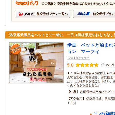
この施設と交通手段を自由に組み合わせたおトクな
航空券付プラン一覧へ
航空券付プラン
温泉露天風呂をペットとご一緒に 一日３組様限定のおもてなし
伊豆 ペットと泊まれ
ョン マーフィ
フォトギャラリー
5.0
278件
★１０年連続総合4つ星以上★２
犬でも安心。海を望み、緑に囲ま
たりした時間をお過ごし下さい。
りの和食をお楽しみに♪
住所
静岡県伊東市赤沢２５８
アクセス
伊豆急行線 伊豆高
１５分
この施