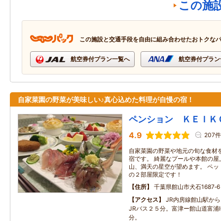
この施
この施設と交通手段を自由に組み合わせたおトクな
航空券付プラン一覧へ
航空券付プラン
自家菜園の野菜が美味しい♪真心込めた料理が自慢の宿！
ペンション ＫＥＩＫ
4.9
207件
自家菜園の野菜や地元の旬な食材
宿です。 綺麗なプールや本館の屋
山、満天の星空が望めます。 ペッ
の２部屋限定です！
住所
千葉県館山市犬石1687‐6
アクセス
JR内房線館山駅か
JRバス２５分。富津ー館山道富浦
分。