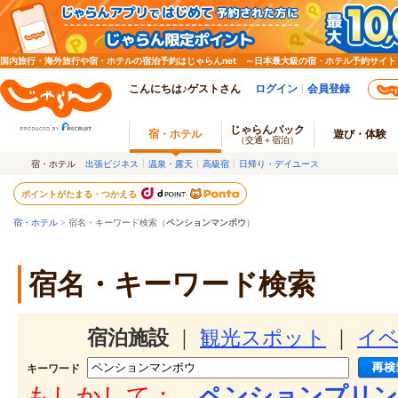
国内旅行・海外旅行や宿・ホテルの宿泊予約はじゃらんnet ～日本最大級の宿・ホテル予約サイト
こんにちは♪ゲストさん
ログイン
会員登録
じゃらんパック
宿・ホテル
遊び・体験
（交通＋宿泊）
宿・ホテル
出張ビジネス
温泉・露天
高級宿
日帰り・デイユース
ポイントがたまる・つかえる
宿・ホテル
> 宿名・キーワード検索（
ペンションマンボウ
）
宿名・キーワード検索
宿泊施設
｜
観光スポット
｜
イ
キーワード
もしかして：
ペンションプリン