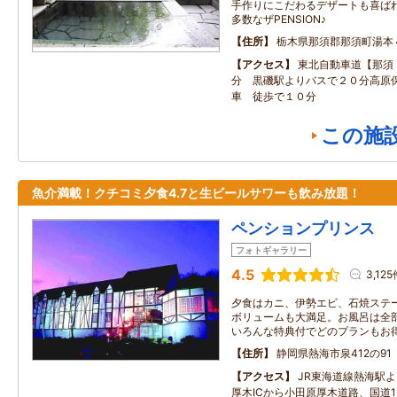
手作りにこだわるデザートも喜ばれ
多数なザPENSION♪
住所
栃木県那須郡那須町湯本
アクセス
東北自動車道【那須
分 黒磯駅よりバスで２０分高原
車 徒歩で１０分
この施
魚介満載！クチコミ夕食4.7と生ビールサワーも飲み放題！
ペンションプリンス
フォトギャラリー
4.5
3,125
夕食はカニ、伊勢エビ、石焼ステー
ボリュームも大満足。お風呂は全
いろんな特典付でどのプランもお
住所
静岡県熱海市泉412の91
アクセス
JR東海道線熱海駅よ
厚木ICから小田原厚木道路、国道1