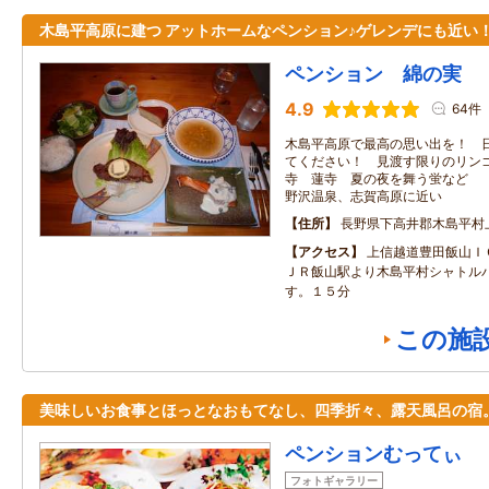
木島平高原に建つ アットホームなペンション♪ゲレンデにも近い
ペンション 綿の実
4.9
64件
木島平高原で最高の思い出を！ 
てください！ 見渡す限りのリン
寺 蓮寺 夏の夜を舞う蛍など 
野沢温泉、志賀高原に近い
住所
長野県下高井郡木島平村
アクセス
上信越道豊田飯山Ｉ
ＪＲ飯山駅より木島平村シャトル
す。１５分
この施
美味しいお食事とほっとなおもてなし、四季折々、露天風呂の宿
ペンションむってぃ
フォトギャラリー