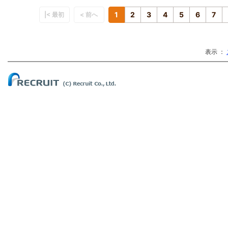
1
2
3
4
5
6
7
|< 最初
< 前へ
表示 ：