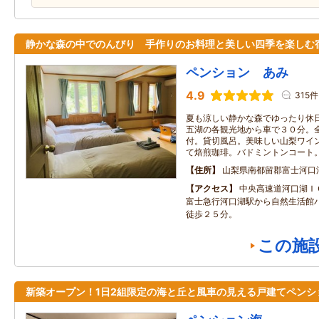
静かな森の中でのんびり 手作りのお料理と美しい四季を楽しむ
ペンション あみ
4.9
315件
夏も涼しい静かな森でゆったり休
五湖の各観光地から車で３０分。
付。貸切風呂。美味しい山梨ワイ
て焙煎珈琲。バドミントンコート
住所
山梨県南都留郡富士河口
アクセス
中央高速道河口湖Ｉ
富士急行河口湖駅から自然生活館
徒歩２５分。
この施
新築オープン！1日2組限定の海と丘と風車の見える戸建てペンシ