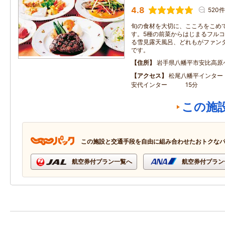
4.8
520件
旬の食材を大切に、こころをこめ
す。5種の前菜からはじまるフルコー
る雪見露天風呂、どれもがファン
です。
住所
岩手県八幡平市安比高原
アクセス
松尾八幡平イン
安代インター 15分
この施
この施設と交通手段を自由に組み合わせたおトクな
航空券付プラン一覧へ
航空券付プラン