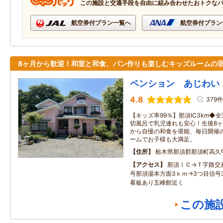
この施設と交通手段を自由に組み合わせたおトクな
航空券付プラン一覧へ
航空券付プラン
8ヶ月から歓迎！和室と和食、パン作りも楽しむキッズルームの
ペンション あじわい
4.8
379件
【キッズ率99％】那須IC3km◆
切風呂で乳児連れも安心！生後8ヶ
から自慢の和食を堪能、毎日開催
ームでお子様も大満足。
住所
栃木県那須郡那須町高久
アクセス
那須ＩＣ→Ｔ字路交
号那須湯本方面3ｋｍ→3つ目信号
看板あり五峰館近く
この施