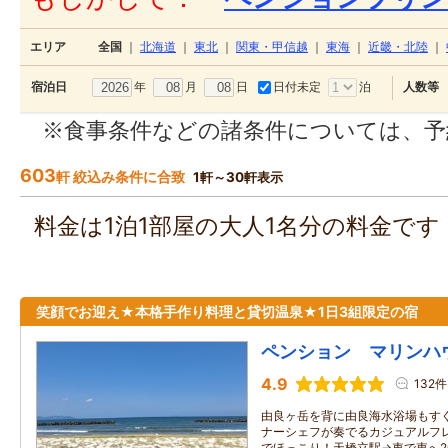
エリア
全国
｜
北海道
｜
東北
｜
関東・甲信越
｜
東海
｜
近畿・北陸
｜
年
月
日
日付未定
泊
宿泊日
人数等
※食事条件などの諸条件については、予
603
軒 絞込み条件に合致
1軒～30軒表示
料金は1泊1部屋の大人1名分の料金で
笑顔でお迎え★本格手作り料理と貸切温泉★1日3組限定の宿
ペンション マリンハ
4.9
132件
由良ヶ岳を背に由良海水浴場もすぐ
ナーシェフが奏でるカジュアルフレ
でほっこり！天橋立駅→車で東へ20