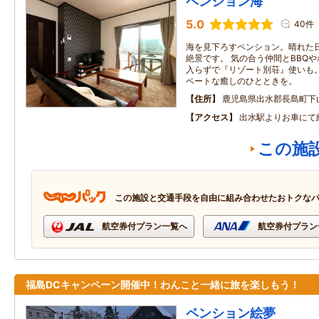
ペンション海
5.0
40件
海を見下ろすペンション。晴れた
絶景です。 気の合う仲間とBBQ
入らずで『リゾート別荘』使いも。
ベートな癒しのひとときを。
住所
鹿児島県出水郡長島町下
アクセス
出水駅よりお車にて
この施
この施設と交通手段を自由に組み合わせたおトクな
航空券付プラン一覧へ
航空券付プラン
福島DCキャンペーン開催中！わんこと一緒に旅を楽しもう！
ペンション絵夢