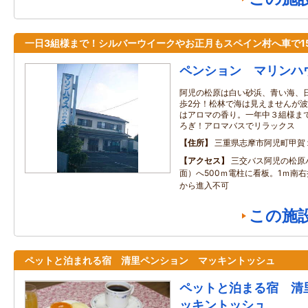
一日3組様まで！シルバーウイークやお正月もスペイン村へ車で1
ペンション マリンハ
阿児の松原は白い砂浜、青い海、
歩2分！松林で海は見えませんが
はアロマの香り。一年中３組様ま
ろぎ！アロマバスでリラックス
住所
三重県志摩市阿児町甲賀
アクセス
三交バス阿児の松原
面）へ500ｍ電柱に看板。1ｍ南右
から進入不可
この施
ペットと泊まれる宿 清里ペンション マッキントッシュ
ペットと泊まる宿 清
ッキントッシュ