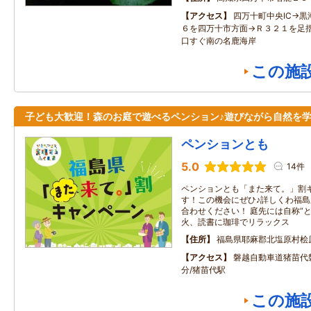
アクセス
四万十町中央IC→黒
６を四万十市方面→Ｒ３２１を足
口すぐ南の名鹿海岸
この施
子ども大歓迎！森のお庭で遊べるペンション♪遊びながら自然を
ペンションとも
5.0
14件
ペンションとも「また来て。」割
す！この機会にぜひ♪詳しくわ福島
合わせください！ 庭先には自称“
火、読書に珈琲でリラックス
住所
福島県耶麻郡北塩原村桧
アクセス
磐越自動車道猪苗代磐
分/猪苗代駅
この施