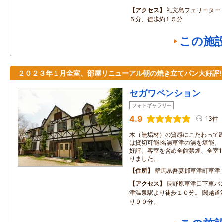
アクセス
礼文島フェリーター
５分、徒歩約１５分
この施
２０２３年１月全室、部屋リニューアル朝の焼き立てパン大好評!
セガワペンション
フォトギャラリー
4.9
13件
木（無垢材）の質感にこだわって
は貸切可能!名湯草津の湯を堪能
好評。客室を含め全館禁煙、全室1
りました。
住所
群馬県吾妻郡草津町草津
アクセス
長野原草津口下車バ
津温泉駅より徒歩１０分。 関越道
り９０分。