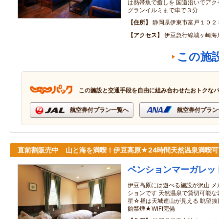
は熱帯魚で癒しを 国道沿いでアク
グランイルミまで車で３分
住所
静岡県伊東市富戸１０２
アクセス
伊豆急行線城ヶ崎海
この施
この施設と交通手段を自由に組み合わせたおトクな
航空券付プラン一覧へ
航空券付プラン
直前割販売中 山と海を満喫！伊豆高原★24時間天然温泉満喫可
ペンションマーガレッ
伊豆高原には遊べる施設が沢山 メ
ションです 天然温泉で貸切可能な
星☆昼は天城連山が見える 眺望抜
館禁煙★WIFI完備