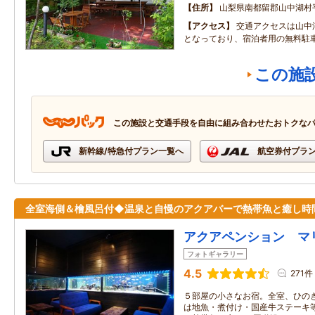
住所
山梨県南都留郡山中湖村
アクセス
交通アクセスは山中湖
となっており、宿泊者用の無料駐
この施
この施設と交通手段を自由に組み合わせたおトクな
新幹線/特急付プラン一覧へ
航空券付プラ
全室海側＆檜風呂付◆温泉と自慢のアクアバーで熱帯魚と癒し時
アクアペンション マ
フォトギャラリー
4.5
271件
５部屋の小さなお宿。全室、ひのき
は地魚・煮付け・国産牛ステーキ