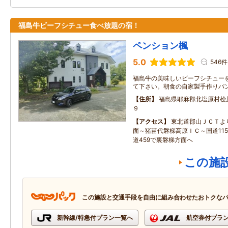
福島牛ビーフシチュー食べ放題の宿！
ペンション楓
5.0
546件
福島牛の美味しいビーフシチュー
て下さい。朝食の自家製手作りパ
住所
福島県耶麻郡北塩原村桧
９
アクセス
東北道郡山ＪＣＴよ
面～猪苗代磐梯高原ＩＣ～国道11
道459で裏磐梯方面へ
この施
この施設と交通手段を自由に組み合わせたおトクな
新幹線/特急付プラン一覧へ
航空券付プラ