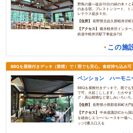
野鳥の森へ徒歩10分の緑の木々と
のある宿。ブレストンコート、トン
レテラス徒歩５分。
住所
長野県北佐久郡軽井沢町
アクセス
碓氷軽井沢インター
鉄道中軽井沢駅下車徒歩7分
この施
BBQを屋根付きデッキ（禁煙）で！雨でも安心。食材持ち込み可
ペンション ハーモニ
BBQを屋根付きデッキで。雨でも
で可。火起こしします。 たかやま
グ・高山植物など楽しみいろいろ
住所
長野県小県郡長和町大門
アクセス
中央道諏訪ICから国
を経由しエコーバレースキー場へ
ッジ2番入口入る