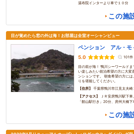
湯布院インターより車で１０分
この施
目が覚めたら窓の外は海！お部屋は全室オーシャンビュー
ペンション アル・モ
5.0
101件
目の前が海！ 鴨川シーワールドま
い楽しみたい前泊希望の方に大変
ンションです。 朝食希望の方には
りを堪能してください。
住所
千葉県鴨川市江見太夫崎
アクセス
ＪＲ安房鴨川駅下車
「館山駅行き」20分、房州大橋下
この施