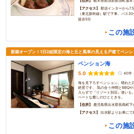
住所
栃木県那須郡那須町湯本
アクセス
那須インターから7.
（東北新幹線）駅で下車、バス30
徒歩5分
この施
新築オープン！1日2組限定の海と丘と風車の見える戸建てペンシ
ペンション海
5.0
40件
海を見下ろすペンション。晴れた
絶景です。 気の合う仲間とBBQ
入らずで『リゾート別荘』使いも。
ベートな癒しのひとときを。
住所
鹿児島県出水郡長島町下
アクセス
出水駅よりお車にて
この施