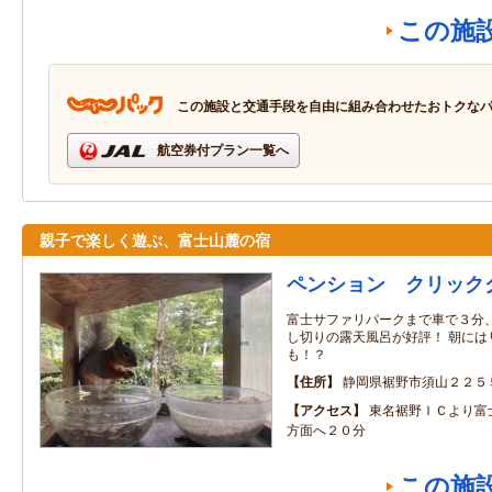
この施
この施設と交通手段を自由に組み合わせたおトクな
航空券付プラン一覧へ
親子で楽しく遊ぶ、富士山麓の宿
ペンション クリック
富士サファリパークまで車で３分
し切りの露天風呂が好評！ 朝には
も！？
住所
静岡県裾野市須山２２５
アクセス
東名裾野ＩＣより富
方面へ２０分
この施