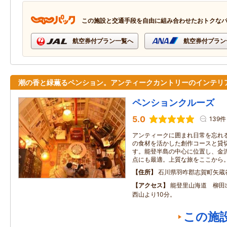
この施設と交通手段を自由に組み合わせたおトクな
航空券付プラン一覧へ
航空券付プラン
潮の香と緑薫るペンション。アンティークカントリーのインテリ
ペンションクルーズ
5.0
139件
アンティークに囲まれ日常を忘れ
の食材を活かした創作コースと貸
す。能登半島の中心に位置し、金
点にも最適。上質な旅をここから
住所
石川県羽咋郡志賀町矢蔵
アクセス
能登里山海道 柳田
西山より10分。
この施