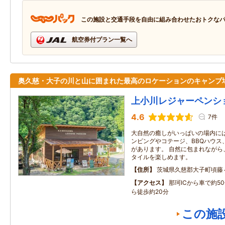
この施設と交通手段を自由に組み合わせたおトクな
航空券付プラン一覧へ
奥久慈・大子の川と山に囲まれた最高のロケーションのキャンプ
上小川レジャーペンシ
4.6
7件
大自然の癒しがいっぱいの場内に
ンピングやコテージ、BBQハウス
があります。 自然に包まれながら
タイルを楽しめます。
住所
茨城県久慈郡大子町頃藤
アクセス
那珂ICから車で約5
ら徒歩約20分
この施