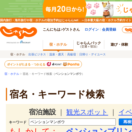
国内旅行・海外旅行や宿・ホテルの宿泊予約はじゃらんnet ～日本最大級の宿・ホテル予約サイト
こんにちは♪ゲストさん
ログイン
会員登録
じゃらんパック
宿・ホテル
遊び・体験
（交通＋宿泊）
宿・ホテル
出張ビジネス
温泉・露天
高級宿
日帰り・デイユース
ポイントがたまる・つかえる
宿・ホテル
> 宿名・キーワード検索（
ペンションマンボウ
）
宿名・キーワード検索
宿泊施設
｜
観光スポット
｜
イ
キーワード
もしかして：
ペンションプリン