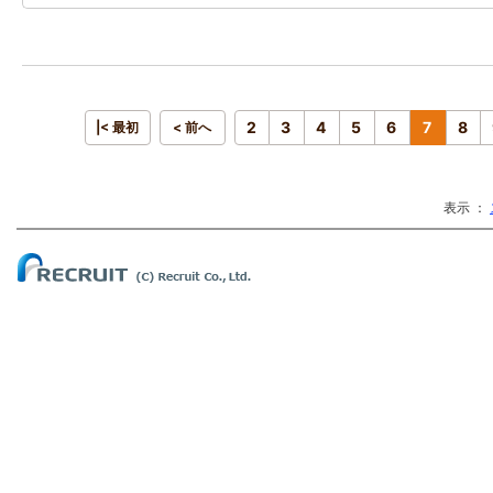
2
3
4
5
6
7
8
|< 最初
< 前へ
表示 ：