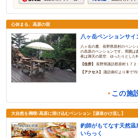
心休まる、高原の宿
八ヶ岳ペンションサイ
八ヶ岳の麓、長野県原村のペンショ
の高原のペンションです。周囲は
夜は満天の星空、ゆったりとした
住所
長野県諏訪郡原村１７２
アクセス
諏訪南ICより車で15
この施
大自然を満喫♪高原に溶け込むペンション【源泉かけ流し】
釣師がもてなす天然温
いらっく