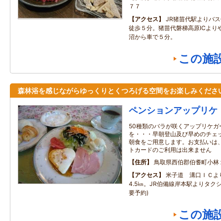
７７
アクセス
JR猪苗代駅よりバ
徒歩５分。猪苗代磐梯高原ICより
沼から車で５分。
この施
森林浴を感じながらゆっくりとくつろげる空間をお楽しみくださ
ペンションアップリケ
50種類のバラが咲くアップリケガ
を・・・早朝登山及び早めのチェ
朝食をご用意します。お支払いは
トカードのご利用は出来ません
住所
鳥取県西伯郡伯耆町小林
アクセス
米子道 溝口ＩＣより
4.5㎞。JR伯備線岸本駅よりタクシ
要予約)
この施