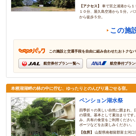
アクセス
車で宮之浦港から１
１０分、屋久島空港から５分。バ
から徒歩５分。
この施
この施設と交通手段を自由に組み合わせたおトクな
航空券付プラン一覧へ
航空券付プラン
本栖湖湖畔の林の中に佇む、ゆったりとのんびり過ごせる宿。
ペンション湖水祭
四季折々の美しい自然に囲まれ、
の環境。基本として素泊まりです
み、共有の食堂をご利用ください
ポーツなどをお楽しみください。
住所
山梨県南都留郡富士河口