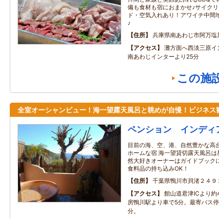
備も食材も宿におまかせ♪サイク
ド・空気入れあり！アワイチ中間
♪
住所
兵庫県南あわじ市阿万塩
アクセス
灘方面へ西淡三原イン
南あわじインターより25分
この施
全室オーシャンビュー！海一望露天風呂と眺めが自慢！ビジネス
ペンション インディ
目前の海、空、港、自然豊かな高
ホームな宿 海一望貸切露天風呂は
然大好きオーナーはガイドブック
食料品の持ち込みOK！
住所
千葉県鴨川市貝渚２４９
アクセス
館山道君津ICより約
房鴨川駅より車で5分。最寄バス停
分。