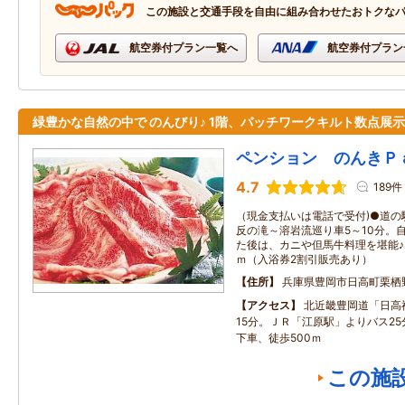
この施設と交通手段を自由に組み合わせたおトクな
航空券付プラン一覧へ
航空券付プラン
緑豊かな自然の中で のんびり♪ 1階、パッチワークキルト数点展示
ペンション のんきＰ
4.7
189件
（現金支払いは電話で受付)●道の
反の滝～溶岩流巡り車5～10分。
た後は、カニや但馬牛料理を堪能♪
ｍ（入浴券2割引販売あり）
住所
兵庫県豊岡市日高町栗栖
アクセス
北近畿豊岡道「日高
15分。ＪＲ「江原駅」よりバス2
下車、徒歩500ｍ
この施