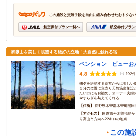
この施設と交通手段を自由に組み合わせたおトクな
航空券付プラン一覧へ
航空券付プラン
御嶽山を美しく眺望する絶好の立地！大自然に触れる宿
ペンション ビューお
4.8
102件
朝夕を堪能する食堂からは美しい
５分の位置に立寄り天然温泉施設
たい方にもお勧め。オーナー夫婦
やすらぎを与えてくれる
住所
長野県木曽郡木曽町開田
アクセス
国道19号木曽福島か
り高山市方向へ22キロの地点
この施