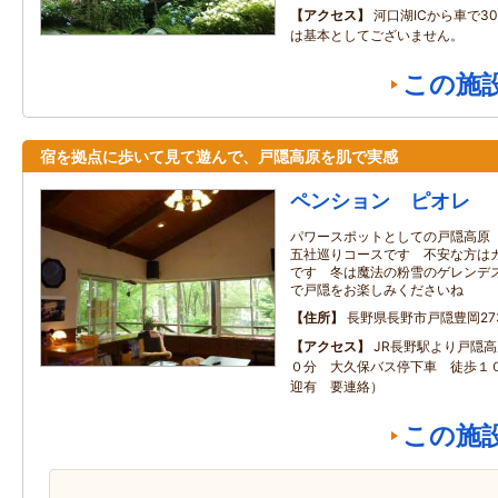
アクセス
河口湖ICから車で3
は基本としてございません。
この施
宿を拠点に歩いて見て遊んで、戸隠高原を肌で実感
ペンション ピオレ
パワースポットとしての戸隠高原
五社巡りコースです 不安な方は
です 冬は魔法の粉雪のゲレンデ
で戸隠をお楽しみくださいね
住所
長野県長野市戸隠豊岡273
アクセス
JR長野駅より戸隠
０分 大久保バス停下車 徒歩１０
迎有 要連絡）
この施