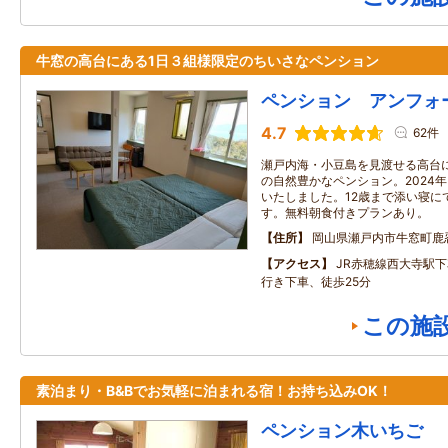
牛窓の高台にある1日３組様限定のちいさなペンション
ペンション アンフォ
4.7
62件
瀬戸内海・小豆島を見渡せる高台
の自然豊かなペンション。2024
いたしました。12歳まで添い寝に
す。無料朝食付きプランあり。
住所
岡山県瀬戸内市牛窓町鹿
アクセス
JR赤穂線西大寺駅
行き下車、徒歩25分
この施
素泊まり・B&Bでお気軽に泊まれる宿！お持ち込みOK！
ペンション木いちご