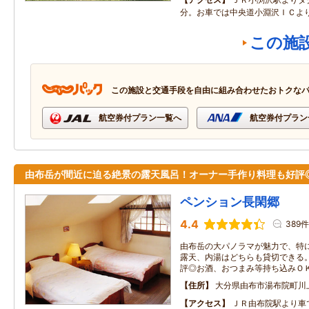
分。お車では中央道小淵沢ＩＣよ
この施
この施設と交通手段を自由に組み合わせたおトクな
航空券付プラン一覧へ
航空券付プラン
由布岳が間近に迫る絶景の露天風呂！オーナー手作り料理も好評
ペンション長閑郷
4.4
389件
由布岳の大パノラマが魅力で、特
露天、内湯はどちらも貸切できる
評◎お酒、おつまみ等持ち込みＯ
住所
大分県由布市湯布院町川
アクセス
ＪＲ由布院駅より車