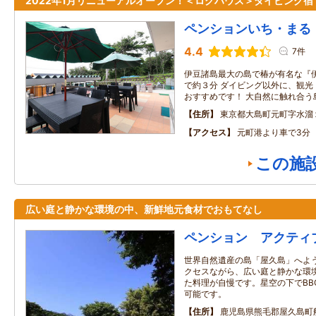
2022年1月リニューアルオープン！＜ログハウス＞ダイビング宿
ペンションいち・まる
4.4
7件
伊豆諸島最大の島で椿が有名な『
で約３分 ダイビング以外に、観光
おすすめです！ 大自然に触れ合う
住所
東京都大島町元町字水溜
アクセス
元町港より車で3分
この施
広い庭と静かな環境の中、新鮮地元食材でおもてなし
ペンション アクティ
世界自然遺産の島「屋久島」へよう
クセスながら、広い庭と静かな環境
た料理が自慢です。星空の下でBB
可能です。
住所
鹿児島県熊毛郡屋久島町