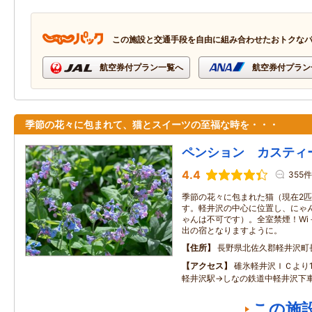
この施設と交通手段を自由に組み合わせたおトクな
航空券付プラン一覧へ
航空券付プラン
季節の花々に包まれて、猫とスイーツの至福な時を・・・
ペンション カスティ
4.4
355件
季節の花々に包まれた猫（現在2
す。軽井沢の中心に位置し、にゃ
ゃんは不可です）。全室禁煙！Wi
出の宿となりますように。
住所
長野県北佐久郡軽井沢町
アクセス
碓氷軽井沢ＩＣより
軽井沢駅→しなの鉄道中軽井沢下車
この施