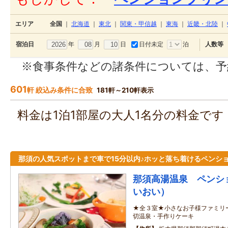
エリア
全国
｜
北海道
｜
東北
｜
関東・甲信越
｜
東海
｜
近畿・北陸
｜
年
月
日
日付未定
泊
宿泊日
人数等
※食事条件などの諸条件については、予
601
軒 絞込み条件に合致
181軒～210軒表示
料金は1泊1部屋の大人1名分の料金で
那須の人気スポットまで車で15分以内♪ホッと落ち着けるペンシ
那須高湯温泉 ペンシ
いおい）
★全３室★小さなお子様ファミリ
切温泉・手作りケーキ