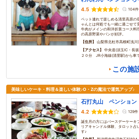
4.5
104件
ペット連れで楽しめる清里高原の
ゃんとは何処でも一緒に過ごせて
牛肉がメインの和洋折衷コース料
の高原野菜やパンが好評。
住所
山梨県北杜市高根町浅川
アクセス
中央道(須玉IC・長坂I
２０分 JR小海線(清里駅)から車
この施
美味しいケーキ・料理＆楽しい体験♪O・Zの魔法で運気アップ♪
石打丸山 ペンション
4.2
129件
誕生月の方にはバースデーケーキ
リアキャンドル体験、タロット占
す♪