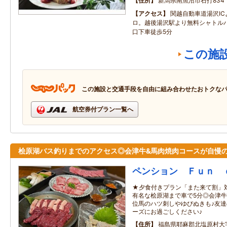
住所
新潟県南魚沼市石打834
アクセス
関越自動車道湯沢IC
ロ。越後湯沢駅より無料シャトル
口下車徒歩5分
この施
この施設と交通手段を自由に組み合わせたおトクな
航空券付プラン一覧へ
桧原湖バス釣りまでのアクセス◎会津牛&馬肉焼肉コースが自慢
ペンション Ｆｕｎ 
★夕食付きプラン「また来て割」対
有名な桧原湖まで車で5分◎会津牛
位馬のハツ刺しやゆびぬきも♪友
ーズにお過ごしください♪
住所
福島県耶麻郡北塩原村大