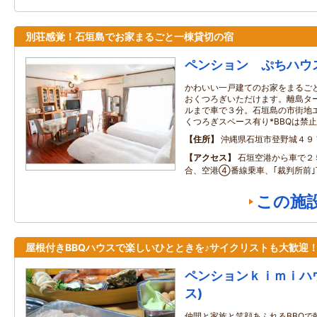
別荘感覚！石垣島でお家まるごと一棟貸切の宿
ペンション ぷちハウ
かわいい一戸建てのお家をまるご
おくつろぎいただけます。離島タ
ルまで車で３分。石垣島の市街地エ
くつろぎスペース有り*BBQは禁止
住所
沖縄県石垣市登野城４９
アクセス
石垣空港から車で２
合、空港④番線乗車、｢裁判所前
この施
屋根付きBBQハウスで楽しいひとときを♪サイクリストも大歓迎
ペンションｋｉｍｉハ
ス)
仲間と家族と笑顔あふれるBBQで