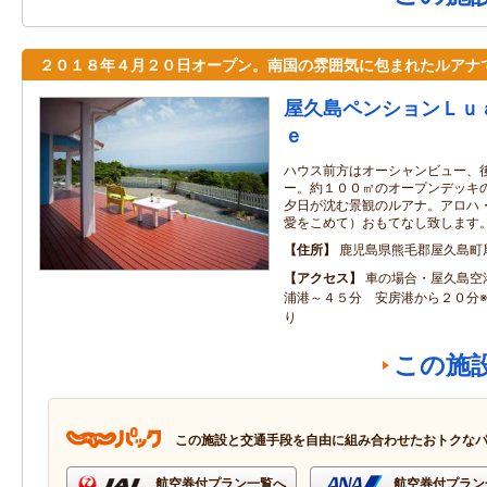
２０１８年４月２０日オープン。南国の雰囲気に包まれたルアナ
屋久島ペンションＬｕ
ｅ
ハウス前方はオーシャンビュー、
ー。約１００㎡のオープンデッキ
夕日が沈む景観のルアナ。アロハ
愛をこめて）おもてなし致します
住所
鹿児島県熊毛郡屋久島町
アクセス
車の場合・屋久島空
浦港～４５分 安房港から２０分
り
この施
この施設と交通手段を自由に組み合わせたおトクな
航空券付プラン一覧へ
航空券付プラン