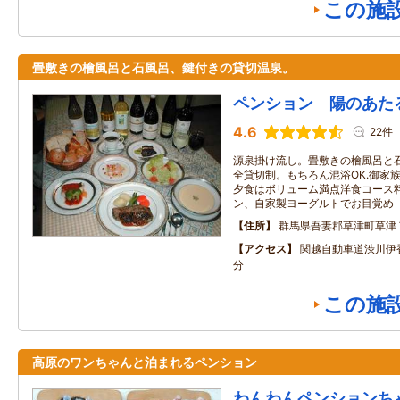
この施
畳敷きの檜風呂と石風呂、鍵付きの貸切温泉。
ペンション 陽のあた
4.6
22件
源泉掛け流し。畳敷きの檜風呂と
全貸切制。もちろん混浴OK.御家
夕食はボリューム満点洋食コース
ン、自家製ヨーグルトでお目覚め
住所
群馬県吾妻郡草津町草津
アクセス
関越自動車道渋川伊
分
この施
高原のワンちゃんと泊まれるペンション
わんわんペンションち