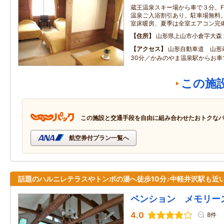
蔵王温泉スキー場から車で３分。FOO
温泉ご入浴割引あり。駐車場無料。無
室床暖房、夏季は全室エアコン完
住所
山形県上山市小倉字大森
アクセス
山形自動車道 山形
30分／かみのやま温泉駅からお車
この施
この施設と交通手段を自由に組み合わせたおトクな
航空券付プラン一覧へ
話題のハルニレテラスやトンボの湯へ徒歩10分♪中軽井沢駅も近
ペンション メモリー
4.0
8件