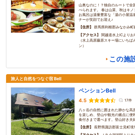
山奥なのに！？独自のルートで全
べられます。 春は山菜、秋はキノ
お風呂は湯量豊富な「湯の小屋温泉
ナーが笑顔でお迎え♪
住所
群馬県利根郡みなかみ町
アクセス
関越道水上ICより
（水上高原藤原スキー場にいちば
ン）
この施
旅人と自然をつなぐ宿 Bell
ペンションBell
4.5
17件
八ヶ岳の自然に囲まれた静かな高
を楽しめ、登山や観光の拠点に便
食付きまで選べます。登山好き夫
住所
長野県諏訪郡富士見町境10
アクセス
ＪＲ小渕沢駅よりタ