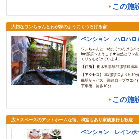
この施
大切なワンちゃんとわが家のようにくつろげる宿
ペンション ハロハロ i
ワンちゃんと一緒にくつろげるペ
inn那須へようこそ★自然とワン
くりを心がけています。
住所
栃木県那須郡那須町湯本
アクセス
車/那須ICより約10
磯駅からバス 那須ロープウエイ行
下車後、徒歩10分
この施
広々スペースのアットホームな宿。和室もあり家族旅行も歓迎
ペンション レインボ