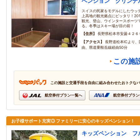
ペンション グリンデ
スイスの民家をモデルにしたウッ
上高地の観光拠点にピッタリ！20
観光、登山、ウインタースポーツ
る。冬季はスキー場が目の前！
住所
長野県松本市安曇４２６
アクセス
長野道松本ICより、
由、県道乗鞍岳線経由50分
この施
この施設と交通手段を自由に組み合わせたおトクな
航空券付プラン一覧へ
航空券付プラン
お子様サポート充実◎ ファミリーに安心のキッズペンション！
キッズペンション フ