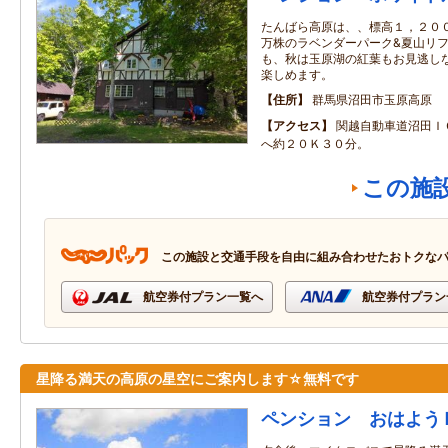
たんばら高原は、、標高１，２００
万株のラベンダーパーク&夏山リフ
も、秋は玉原湖の紅葉もお見逃しな
楽しめます。
住所
群馬県沼田市玉原高原
アクセス
関越自動車道沼田Ｉ
へ約２０Ｋ３０分。
この施
この施設と交通手段を自由に組み合わせたおトクな
航空券付プラン一覧へ
航空券付プラン
星降る満天の高原の星空にご案内します☆無料です
ペンション おはよう