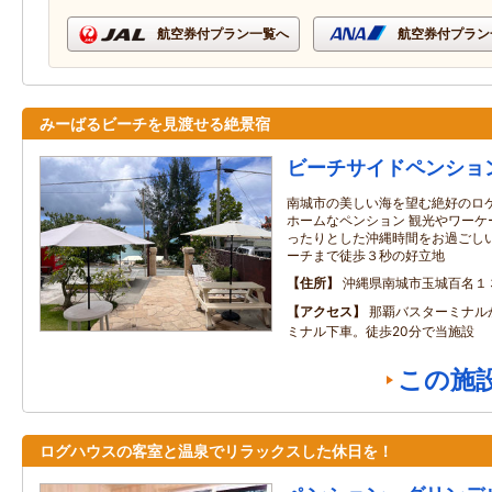
航空券付プラン一覧へ
航空券付プラン
みーばるビーチを見渡せる絶景宿
ビーチサイドペンショ
南城市の美しい海を望む絶好のロ
ホームなペンション 観光やワーケ
ったりとした沖縄時間をお過ごしい
ーチまで徒歩３秒の好立地
住所
沖縄県南城市玉城百名１
アクセス
那覇バスターミナル
ミナル下車。徒歩20分で当施設
この施
ログハウスの客室と温泉でリラックスした休日を！