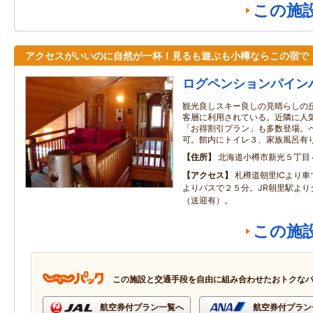
この施
アクセスがいいのに自然が一杯！見るも遊ぶも小樽ならこの宿で
ログペンションパイン
観光良しスキー良しの見晴らしの
客層に利用されている。近隣に人
「お得割引プラン」も多数登場。
可。館内にトイレ３、家族風呂有
住所
北海道小樽市新光５丁目
アクセス
札樽道朝里ICより車
よりバスで２５分。JR朝里駅より
（送迎有）。
この施
この施設と交通手段を自由に組み合わせたおトクな
航空券付プラン一覧へ
航空券付プラン