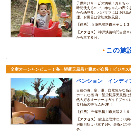
子供向けサービス満載！おもちゃ
時間使えるので、赤ちゃんの夜泣
から幼児食、パパママには淡路島
理。お風呂は貸切家族風呂。
住所
兵庫県淡路市王子１１３
アクセス
神戸淡路鳴門自動車
から車で６分。
この施
全室オーシャンビュー！海一望露天風呂と眺めが自慢！ビジネス
ペンション インディ
目前の海、空、港、自然豊かな高
ホームな宿 海一望貸切露天風呂は
然大好きオーナーはガイドブック
食料品の持ち込みOK！
住所
千葉県鴨川市貝渚２４９
アクセス
館山道君津ICより約
房鴨川駅より車で5分。最寄バス停
分。