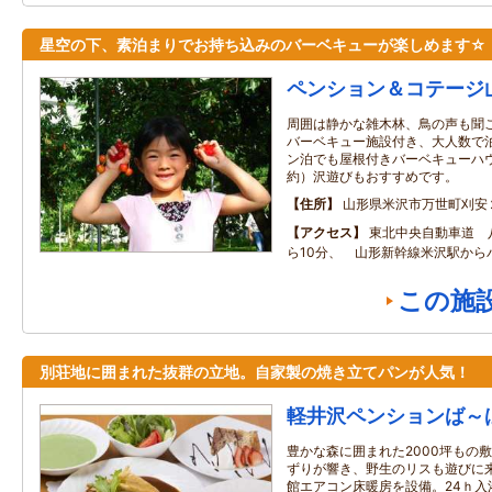
星空の下、素泊まりでお持ち込みのバーベキューが楽しめます☆
ペンション＆コテージ
周囲は静かな雑木林、鳥の声も聞
バーベキュー施設付き、大人数で
ン泊でも屋根付きバーベキューハ
約）沢遊びもおすすめです。
住所
山形県米沢市万世町刈安
アクセス
東北中央自動車道 
ら10分、 山形新幹線米沢駅か
この施
別荘地に囲まれた抜群の立地。自家製の焼き立てパンが人気！
軽井沢ペンションば～
豊かな森に囲まれた2000坪もの
ずりが響き、野生のリスも遊びに
館エアコン床暖房を設備。24ｈ入