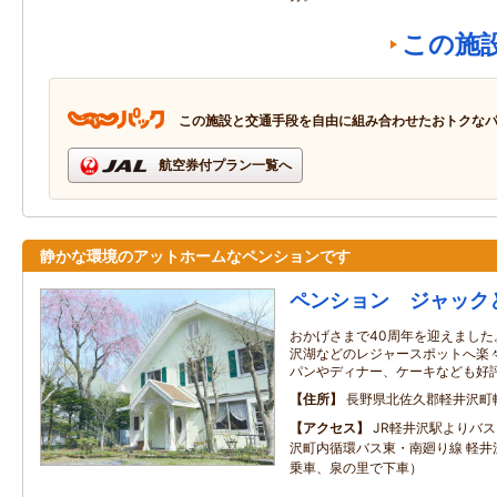
この施
この施設と交通手段を自由に組み合わせたおトクな
航空券付プラン一覧へ
静かな環境のアットホームなペンションです
ペンション ジャック
おかげさまで40周年を迎えまし
沢湖などのレジャースポットへ楽
パンやディナー、ケーキなども好
住所
長野県北佐久郡軽井沢町
アクセス
JR軽井沢駅よりバ
沢町内循環バス東・南廻り線 軽井
乗車、泉の里で下車）