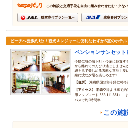
この施設と交通手段を自由に組み合わせたおトクな
航空券付プラン一覧へ
航空券付プラン
ビーチへ徒歩約1分！観光＆レジャーに便利なわずか5室のホテル
ペンションサンセット
今帰仁城の城下町・今泊に位置す
から離れてのんびり過ごしません
縄を肌で楽しめる素敵な立地！夏
線に沈む夕陽を楽しめます♪
住所
沖縄県国頭郡今帰仁村今
アクセス
那覇空港より車で約1
用マップコード 553 111 851
バスで約2時間半
この施