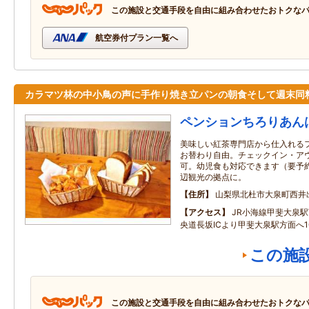
この施設と交通手段を自由に組み合わせたおトクな
航空券付プラン一覧へ
カラマツ林の中小鳥の声に手作り焼き立パンの朝食そして週末同
ペンションちろりあん
美味しい紅茶専門店から仕入れる
お替わり自由。チェックイン・ア
可。幼児食も対応できます（要予
辺観光の拠点に。
住所
山梨県北杜市大泉町西井出8
アクセス
JR小海線甲斐大泉駅
央道長坂ICより甲斐大泉駅方面へ1
この施
この施設と交通手段を自由に組み合わせたおトクな