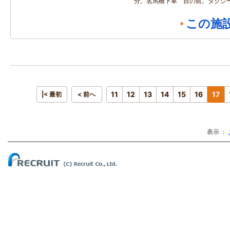
分。名馬橋下車 目の前。タクシー
この施
11
12
13
14
15
16
17
|< 最初
< 前へ
表示 ：