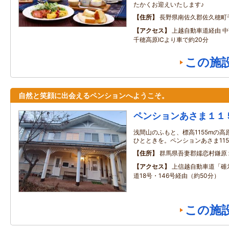
たかくお迎えいたします♪
住所
長野県南佐久郡佐久穂町
アクセス
上越自動車道経由 
千穂高原ICより車で約20分
この施
自然と笑顔に出会えるペンションへようこそ。
ペンションあさま１１
浅間山のふもと、標高1155mの
ひとときを。ペンションあさま115
住所
群馬県吾妻郡嬬恋村鎌原
アクセス
上信越自動車道「碓氷
道18号・146号経由（約50分）
この施