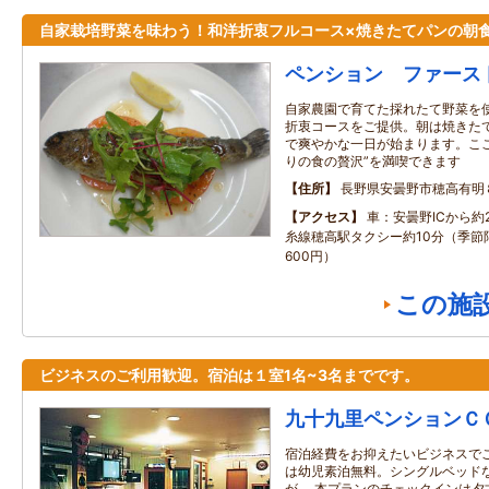
自家栽培野菜を味わう！和洋折衷フルコース×焼きたてパンの朝
ペンション ファース
自家農園で育てた採れたて野菜を
折衷コースをご提供。朝は焼きた
で爽やかな一日が始まります。こ
りの食の贅沢”を満喫できます
住所
長野県安曇野市穂高有明
アクセス
車：安曇野ICから約
糸線穂高駅タクシー約10分（季節
600円）
この施
ビジネスのご利用歓迎。宿泊は１室1名~3名までです。
九十九里ペンションＣ
宿泊経費をお抑えたいビジネスで
は幼児素泊無料。シングルベッド
が。 本プランのチェックインは夕