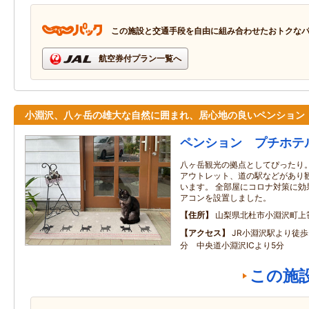
この施設と交通手段を自由に組み合わせたおトクな
航空券付プラン一覧へ
小淵沢、八ヶ岳の雄大な自然に囲まれ、居心地の良いペンション
ペンション プチホテ
八ヶ岳観光の拠点としてぴったり
アウトレット、道の駅などがあり
います。 全部屋にコロナ対策に効
アコンを設置しました。
住所
山梨県北杜市小淵沢町上
アクセス
JR小淵沢駅より徒歩
分 中央道小淵沢ICより5分
この施