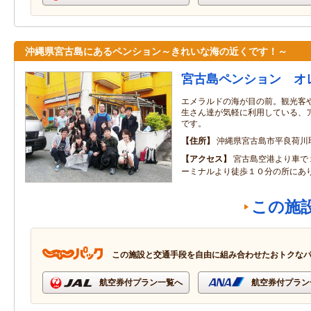
沖縄県宮古島にあるペンション～きれいな海の近くです！～
宮古島ペンション オ
エメラルドの海が目の前。観光客
生さん達が気軽に利用している、
です。
住所
沖縄県宮古島市平良荷川取
アクセス
宮古島空港より車で
ーミナルより徒歩１０分の所にあ
この施
この施設と交通手段を自由に組み合わせたおトクな
航空券付プラン一覧へ
航空券付プラン