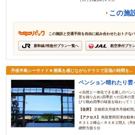
この施
この施設と交通手段を自由に組み合わせたおトクな
新幹線/特急付プラン一覧へ
航空券付プラ
丹後半島シーサイド★潮風を感じながらテラスで至福の時間を…
ペンション晴れたり雲
≪自然と一体化できる癒しのペンシ
景を独り占め♪四季折々の日本の景
びり眺め四季の味覚を味わって！ 
住所
京都府京丹後市丹後町間
アクセス
鳥取豊岡宮津自動車
Ｒ３１２峰山～Ｒ４８２間人（丹
網野方面５分