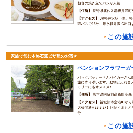
朝食の焼き立てパンが人気
住所
長野県北佐久郡軽井沢町発
アクセス
JR軽井沢駅下車、
環バスで15分。碓氷軽井沢IC出口
この施
家族で営む本格石窯ピザ屋のお宿★
ペンションフラワーガ
バックパッカーさんバイカーさん
旅に寄り添います。動物とふれ合
ミリーにもオススメ♪
住所
熊本県阿蘇郡高森町高森
アクセス
益城熊本空港ICか
大橋開通H28.8.27】阿蘇くまも
分
この施