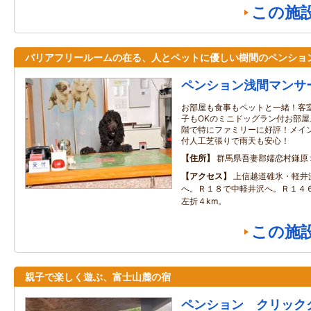
この施
バリアフリールームの在る、人とペットに優しい樹間のペンショ
ペンション浅間マンサ
お部屋も食事もペットと一緒！客
子もOKのミニドッグラン付お部屋
階で特にファミリーに好評！メイ
付人工芝張りで雨天も安心！
住所
群馬県吾妻郡嬬恋村鎌原
アクセス
上信越道碓氷・軽井
へ。Ｒ１８で中軽井沢へ。Ｒ１４
左折４km。
この施
親子で楽しく遊ぶ、富士山麓の宿
ペンション クリック