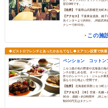
翌日9時です。 、
住所
千葉県山武郡横芝光町木
アクセス
千葉東金道路、銚子
光インターより約8分。 JR総武
クシーで約10分。
この施
◆ビストロフレンチとあったかおもてなし◆エアコン設置で快適
ペンション コットン
ニセコ産の旬の野菜や北海道の海
ンチが楽しめる宿。 オーナーシェ
作りのシャーベット・ジャムや果実
温もりが心地よい空間です。
住所
北海道虻田郡ニセコ町ニ
アクセス
【車】空港・札幌～
90分．函館～約3時間半 JRニ
制200円又はタクシー