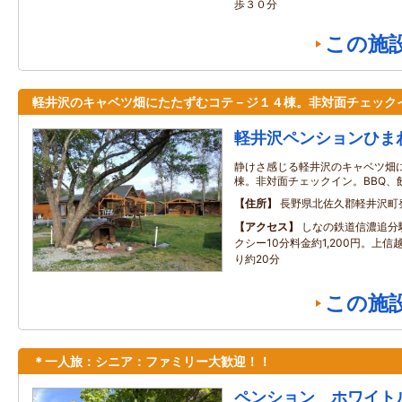
歩３０分
この施
軽井沢のキャベツ畑にたたずむコテ－ジ１４棟。非対面チェック
軽井沢ペンションひま
静けさ感じる軽井沢のキャベツ畑
棟。非対面チェックイン。BBQ、
住所
長野県北佐久郡軽井沢町
アクセス
しなの鉄道信濃追分駅
クシー10分料金約1,200円。上信
り約20分
この施
＊一人旅：シニア：ファミリー大歓迎！！
ペンション ホワイト