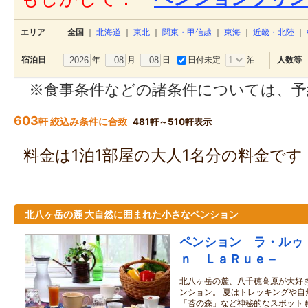
エリア
全国
｜
北海道
｜
東北
｜
関東・甲信越
｜
東海
｜
近畿・北陸
｜
年
月
日
日付未定
泊
宿泊日
人数等
※食事条件などの諸条件については、予
603
軒 絞込み条件に合致
481軒～510軒表示
料金は1泊1部屋の大人1名分の料金で
北八ヶ岳の麓 大自然に囲まれた小さなペンション
ペンション ラ・ルゥ
ｎ ＬａＲｕｅ－
北八ヶ岳の麓、八千穂高原が大好
ンション。 夏はトレッキングや自
「苔の森」など神秘的なスポット