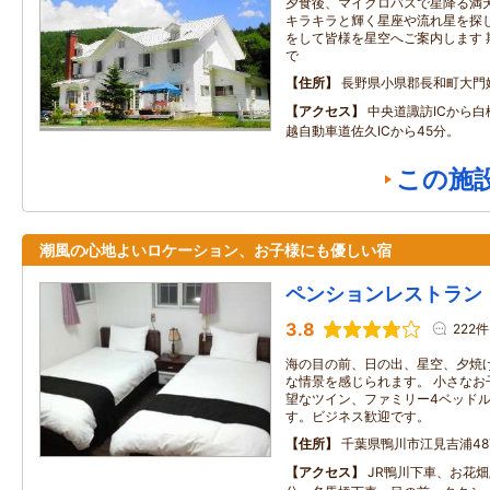
夕食後、マイクロバスで星降る満
キラキラと輝く星座や流れ星を探し
をして皆様を星空へご案内します 期間
で
住所
長野県小県郡長和町大門
アクセス
中央道諏訪ICから白
越自動車道佐久ICから45分。
この施
潮風の心地よいロケーション、お子様にも優しい宿
ペンションレストラン
3.8
222件
海の目の前、日の出、星空、夕焼
な情景を感じられます。 小さなお
望なツイン、ファミリー4ベッド
す。ビジネス歓迎です。
住所
千葉県鴨川市江見吉浦487
アクセス
JR鴨川下車、お花畑