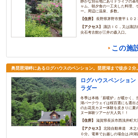
静かな別荘地にありドライブの基
ャム、朝夕食の一工夫した料理、
ー。周辺に温泉、多数。
住所
長野県茅野市豊平１０２
アクセス
諏訪ＩＣ，又は諏訪
尖石考古館が三井の森入口。
この施
奥琵琶湖畔にあるログハウスのペンション。琵琶湖まで徒歩２分
ログハウスペンション
ラダー
冬季は本格「薪暖炉」が暖かく、
湖パークウェイは桜百選にも選出
のお花見カヌー体験を皮きりに夏
ヌー体験ツアーが大人気！！
住所
滋賀県長浜市西浅井町大
アクセス
北陸自動車道 木之
０分。電車でお越しの場合はJR湖