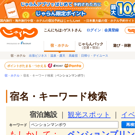
国内旅行・海外旅行や宿・ホテルの宿泊予約はじゃらんnet ～日本最大級の宿・ホテル予約サイト
こんにちは♪ゲストさん
ログイン
会員登録
じゃらんパック
宿・ホテル
遊び・体験
（交通＋宿泊）
宿・ホテル
出張ビジネス
温泉・露天
高級宿
日帰り・デイユース
ポイントがたまる・つかえる
宿・ホテル
> 宿名・キーワード検索（
ペンションマンボウ
）
宿名・キーワード検索
宿泊施設
｜
観光スポット
｜
イ
キーワード
もしかして：
ペンションプリン