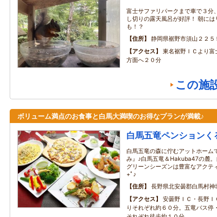
富士サファリパークまで車で３分
し切りの露天風呂が好評！ 朝には
も！？
住所
静岡県裾野市須山２２５
アクセス
東名裾野ＩＣより富
方面へ２０分
この施
ボリューム満点のお食事と白馬大満喫のお得なプランが満載♪
白馬五竜ペンションく
白馬五竜の森に佇むアットホーム
み』♪白馬五竜＆Hakuba47の
グリーンシーズンは豊富なアクテ
+ﾟ♪
住所
長野県北安曇郡白馬村神
アクセス
安曇野ＩＣ・長野Ｉ
りそれぞれ約６０分。五竜バス停
それぞれ徒歩約１０分