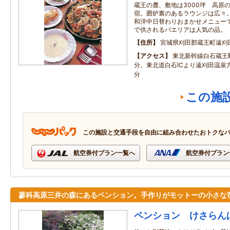
蔵王の麓、敷地は3000坪 高原
宿。囲炉裏のあるラウンジは広々
和洋中日替わりおまかせメニュー
で供されるパエリアは人気の品。
住所
宮城県刈田郡蔵王町遠刈田
アクセス
東北新幹線白石蔵王
分。東北道白石ICより遠刈田温泉
分
この施
この施設と交通手段を自由に組み合わせたおトクな
航空券付プラン一覧へ
航空券付プラン
蓼科高原三井の森にあるペンション。手作りがモットーの小さな
ペンション けさらん