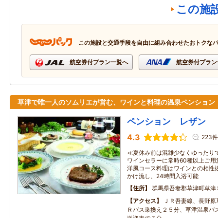
この施
この施設と交通手段を自由に組み合わせたおトクな
航空券付プラン一覧へ
航空券付プラン
草津で唯一人のソムリエが営む、ワインと料理の温泉ペンション
ペンション レザン
4.3
223件
≪夏休み前は混雑少なくゆったり
ワインセラーに常時60種以上ご用
洋風コース料理はワインとの相性
かけ流し、24時間入浴可能
住所
群馬県吾妻郡草津町草津
アクセス
ＪＲ吾妻線、長野原
Ｒバス乗換え２５分、草津温泉バ