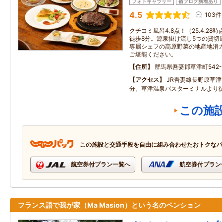
フォトギャラリー
宿ブログ新着あり
4.5
103件
クチコミ風呂4.8点！（25.4.2
徒歩8分。源泉掛け流し5つの貸切
専属シェフの高原野菜の地産地消
ご堪能ください。
住所
群馬県吾妻郡草津町542-
アクセス
JR吾妻線長野原草津
分。草津温泉バスターミナルより徒
この施
この施設と交通手段を自由に組み合わせたおトクな
航空券付プラン一覧へ
航空券付プラン
フランス語で我が家（Ma Masion）という名のペンション