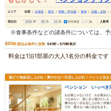
エリア
全国
｜
北海道
｜
東北
｜
関東・甲信越
｜
東海
｜
近畿・北陸
｜
年
月
日
日付未定
泊
宿泊日
人数等
※食事条件などの諸条件については、予
601
軒 絞込み条件に合致
541軒～570軒表示
料金は1泊1部屋の大人1名分の料金で
朝どり地魚召し上がれ！爽やかな一日召し上がれ！ペットと泊ま
ペンション いっぺき
わが家じゃないけど わが家みた
つもみたい 思いきり遊びたい人
爽やかな一日を召し上がれ！伊東
です 愛犬も一緒に泊まれます。