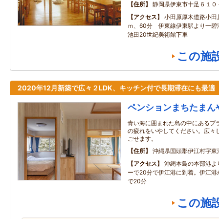
住所
静岡県伊東市十足６１
アクセス
小田原厚木道路小田原
ｍ、60分 伊東線伊東駅より一
池田20世紀美術館下車
この施
2020年12月新築で広々２LDK、キッチン付で長期滞在にも最適
ペンションまちたまん
青い海に囲まれた島の中にあるプ
の疲れをいやしてください。広々
ごせます。
住所
沖縄県国頭郡伊江村字東
アクセス
沖縄本島の本部港よ
ーで20分で伊江港に到着。伊江港
で20分
この施