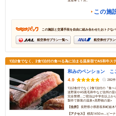
送迎車で７分。
この施
この施設と交通手段を自由に組み合わせたおトクな
航空券付プラン一覧へ
航空券付プラン
1泊2食でなく、2食1泊付の食べる為に泊まる温泉宿でA5和牛ス
和みのペンション ここ
4.9
282件
1泊2食付でなく2食1泊付の『食
送野菜やA5黒毛和牛など信州の旨
完全禁煙…ご宿泊は中学生以上か
製作で新装の温泉<高野槙の湯>
住所
長野県小県郡長和町姫木
アクセス
標高1450ｍ…ビー