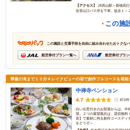
アクセス
JR高山駅～新穂高
岳登山口バス停を下車、徒歩１～
この施
この施設と交通手段を自由に組み合わせたおトクな
航空券付プラン一覧へ
航空券付プラン
華厳の滝まで１０分☆レイクビューの宿で創作フルコースを堪能
中禅寺ペンション
4.7
613件
白い出窓付きのお部屋からは、中
望。２つの展望風呂は、貸切無料
音】で素材に拘る創作コースディ
をどうぞ～