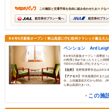
この施設と交通手段を自由に組み合わせたおトクな
航空券付プラン一覧へ
航空券付プラン
R８年5月新装オープン！車山高原に佇む欧州クラシック薫る大人
ペンション Ard Leig
R８年5月新装オープン！四季折々
の料理とBarでゆったりとした時
1500ｍの高原に佇む小さなペン
住所
長野県茅野市北山3412‐9
アクセス
中央道諏訪ICまたは
分。上信越道佐久ICから65分。J
ら車山高原行きバス。
この施