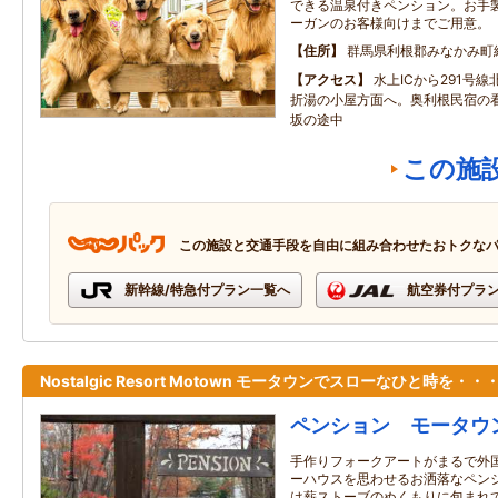
できる温泉付きペンション。お手
ーガンのお客様向けまでご用意。
住所
群馬県利根郡みなかみ町
アクセス
水上ICから291号
折湯の小屋方面へ。奥利根民宿の
坂の途中
この施
この施設と交通手段を自由に組み合わせたおトクな
新幹線/特急付プラン一覧へ
航空券付プラ
Nostalgic Resort Motown モータウンでスローなひと時を・・
ペンション モータウ
手作りフォークアートがまるで外
ーハウスを思わせるお洒落なペン
は薪ストーブのぬくもりに包まれ