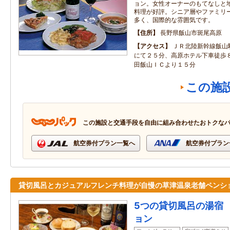
ョン。女性オーナーのもてなしと
料理が好評。シニア層やファミリ
多く、国際的な雰囲気です。
住所
長野県飯山市斑尾高原
アクセス
ＪＲ北陸新幹線飯山
にて２５分、高原ホテル下車徒歩
田飯山ＩＣより１５分
この施
この施設と交通手段を自由に組み合わせたおトクな
航空券付プラン一覧へ
航空券付プラン
貸切風呂とカジュアルフレンチ料理が自慢の草津温泉老舗ペンシ
5つの貸切風呂の湯宿
ョン