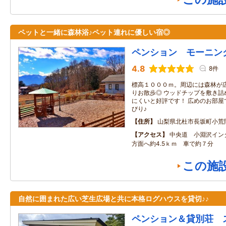
ペットと一緒に森林浴♪ペット連れに優しい宿◎
ペンション モーニン
4.8
8件
標高１０００ｍ。周辺には森林が
りお散歩◎ ウッドチップを敷き詰
にくいと好評です！ 広めのお部屋
びり♪
住所
山梨県北杜市長坂町小荒
アクセス
中央道 小淵沢イン
方面へ約4.5ｋｍ 車で約７分
この施
自然に囲まれた広い芝生広場と共に本格ログハウスを貸切♪♪
ペンション＆貸別荘 