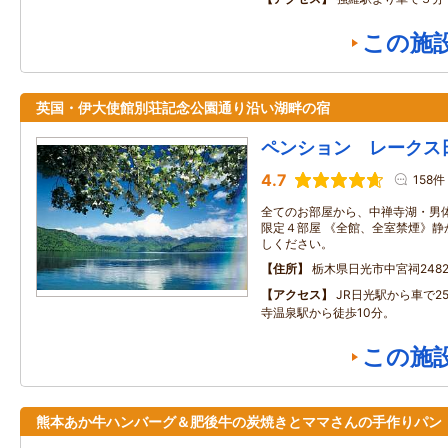
この施
英国・伊大使館別荘記念公園通り沿い湖畔の宿
ペンション レークス
4.7
158件
全てのお部屋から、中禅寺湖・男
限定４部屋 《全館、全室禁煙》静
しください。
住所
栃木県日光市中宮祠2482
アクセス
JR日光駅から車で2
寺温泉駅から徒歩10分。
この施
熊本あか牛ハンバーグ＆肥後牛の炭焼きとママさんの手作りパン