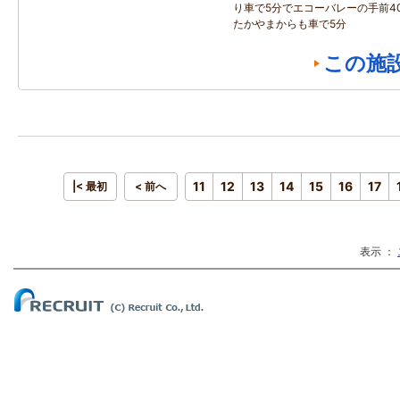
り車で5分でエコーバレーの手前4
たかやまからも車で5分
この施
11
12
13
14
15
16
17
|< 最初
< 前へ
表示 ：