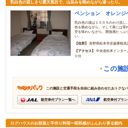
乳白色の貸しきり露天風呂で、山並みを眺めながら湯ったり。
ペンション オレンジ
乳白色の湯は１００％のかけ流し
色を眺めながら、そして夜には零
空を味わいながら、開放感たっぷ
い。。
住所
長野県松本市安曇乗鞍高
アクセス
中央道松本インター
０分
この施
この施設と交通手段を自由に組み合わせたおトクな
航空券付プラン一覧へ
航空券付プラン
ログハウスのお部屋と手作り料理ー昭和感がふんわり香る館内