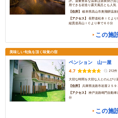
評。湯量豊富な温泉は源泉掛け流
用できる岩造り露天風呂とも人気
住所
岐阜県高山市奥飛騨温泉
アクセス
長野道松本ＩＣより
縦貫道高山ＩＣより車で６０分
この施
美味しい旬魚を頂く味覚の宿
ペンション 山一屋
4.7
212件
大切な時間を大切な人とのんびり
住所
兵庫県淡路市岩屋２５９
アクセス
神戸淡路鳴門自動車
分
この施