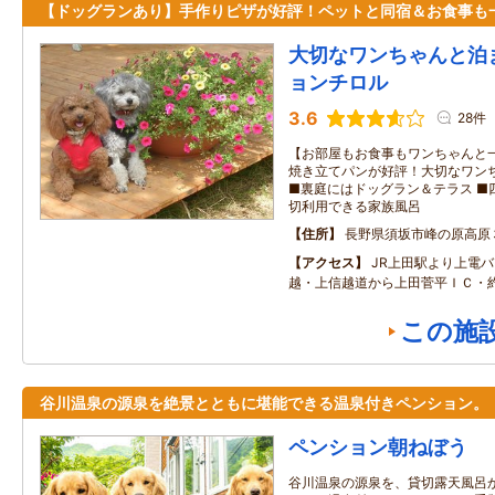
【ドッグランあり】手作りピザが好評！ペットと同宿＆お食事も
大切なワンちゃんと泊
ョンチロル
3.6
28件
【お部屋もお食事もワンちゃんと一
焼き立てパンが好評！大切なワン
■裏庭にはドッグラン＆テラス ■
切利用できる家族風呂
住所
長野県須坂市峰の原高原
アクセス
JR上田駅より上電バ
越・上信越道から上田菅平ＩＣ・約
この施
谷川温泉の源泉を絶景とともに堪能できる温泉付きペンション。
ペンション朝ねぼう
谷川温泉の源泉を、貸切露天風呂