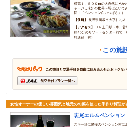
標高１，５００ｍの大自然に抱か
ャージし未知の世界へ羽ばたいて
団！『ペンション白いつばさ』）
住所
長野県須坂市大字仁礼３
アクセス
ＪＲ上田駅下車、菅
約45分のリゾートセンター前で下
料送迎 有）
この施
この施設と交通手段を自由に組み合わせたおトクな
航空券付プラン一覧へ
女性オーナーの優しい雰囲気と地元の旬菜を使った手作り料理が
斑尾エルムペンション
スキー場に隣接のペンション村に