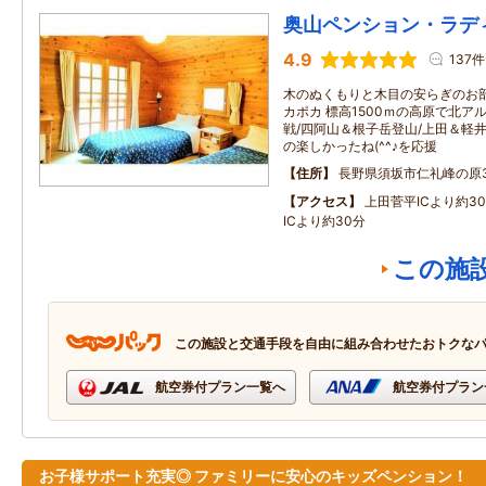
奥山ペンション・ラデ
4.9
137件
木のぬくもりと木目の安らぎのお
カポカ 標高1500ｍの高原で北
戦/四阿山＆根子岳登山/上田＆軽井
の楽しかったね(^^♪を応援
住所
長野県須坂市仁礼峰の原31
アクセス
上田菅平ICより約3
ICより約30分
この施
この施設と交通手段を自由に組み合わせたおトクな
航空券付プラン一覧へ
航空券付プラン
お子様サポート充実◎ ファミリーに安心のキッズペンション！