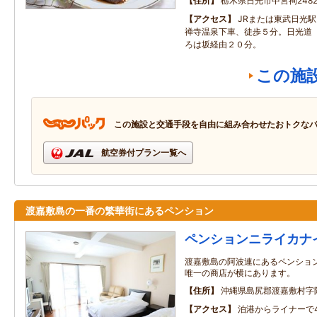
住所
栃木県日光市中宮祠2482
アクセス
JRまたは東武日光
禅寺温泉下車、徒歩５分。日光道（
ろは坂経由２０分。
この施
この施設と交通手段を自由に組み合わせたおトクな
航空券付プラン一覧へ
渡嘉敷島の一番の繁華街にあるペンション
ペンションニライカナ
渡嘉敷島の阿波連にあるペンション
唯一の商店が横にあります。
住所
沖縄県島尻郡渡嘉敷村字阿
アクセス
泊港からライナーで