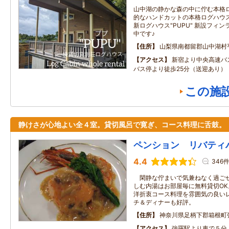
山中湖の静かな森の中に佇む本格ロ
的なハンドカットの本格ログハウス”P
新ログハウス"PUPU" 新設フィ
中です♪
住所
山梨県南都留郡山中湖村
アクセス
新宿より中央高速バ
バス停より徒歩25分（送迎あり）
この施
静けさが心地よい全４室。貸切風呂で寛ぎ、コース料理に舌鼓。
ペンション リバティ
4.4
346
閑静な佇まいで気兼ねなく過ごせ
しむ内湯はお部屋毎に無料貸切O
洋折衷コース料理を雰囲気の良い
チ＆ディナーも好評。
住所
神奈川県足柄下郡箱根町
アクセス
強羅駅より車で５分