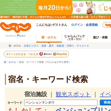
国内旅行・海外旅行や宿・ホテルの宿泊予約はじゃらんnet ～日本最大級の宿・ホテル予約サイト
こんにちは♪ゲストさん
ログイン
会員登録
じゃらんパック
宿・ホテル
遊び・体験
（交通＋宿泊）
宿・ホテル
出張ビジネス
温泉・露天
高級宿
日帰り・デイユース
ポイントがたまる・つかえる
宿・ホテル
> 宿名・キーワード検索（
ペンションマンボウ
）
宿名・キーワード検索
宿泊施設
｜
観光スポット
｜
イ
キーワード
もしかして：
ペンションプリン