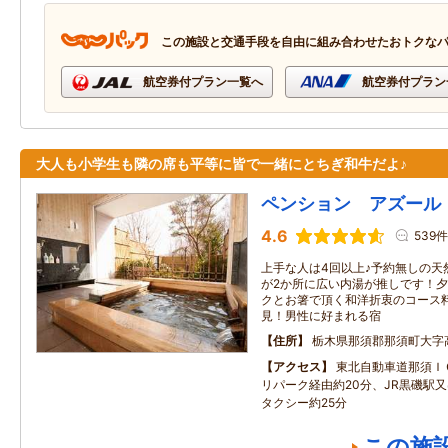
この施設と交通手段を自由に組み合わせたおトクな
航空券付プラン一覧へ
航空券付プラン
大人も小学生も隣の席も平等に皆で一緒にとちぎ和牛だよ♪
ペンション アズール
4.6
539件
上手な人は4回以上♪予約無しの天
が2か所に広い内湯が推しです！
クとお箸で頂く和洋折衷のコース
見！男性に好まれる宿
住所
栃木県那須郡那須町大字
アクセス
東北自動車道那須Ｉ
リパーク経由約20分、JR黒磯駅
タクシー約25分
この施