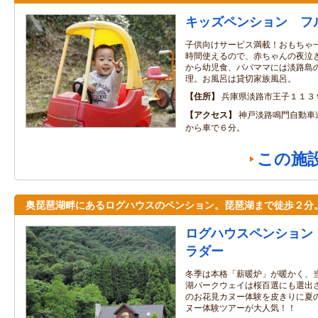
キッズペンション フ
子供向けサービス満載！おもちゃ
時間使えるので、赤ちゃんの夜泣
から幼児食、パパママには淡路島
理。お風呂は貸切家族風呂。
住所
兵庫県淡路市王子１１３
アクセス
神戸淡路鳴門自動車
から車で６分。
この施
奥琵琶湖畔にあるログハウスのペンション。琵琶湖まで徒歩２分
ログハウスペンション
ラダー
冬季は本格「薪暖炉」が暖かく、
湖パークウェイは桜百選にも選出
のお花見カヌー体験を皮きりに夏
ヌー体験ツアーが大人気！！