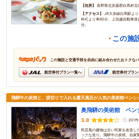
住所
長野県北安曇郡白馬村北
アクセス
JR大糸線白馬駅よ
科ICより車60分、上信越自動車道長
分。
この施
この施設と交通手段を自由に組み合わせたおトクな
航空券付プラン一覧へ
航空券付プラン
飛騨牛の炭焼と、貸切りで入れる露天風呂が人気の美術館ペンシ
奥飛騨の美術館 ペン
3.8
201件
民芸風の建物は古い民家を改造し
ックな造り。飛騨牛の炭焼、自家