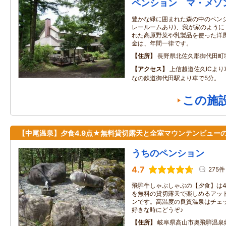
ペンション マ・メゾ
豊かな緑に囲まれた森の中のペン
レールームあり)、我が家のよう
れた高原野菜や乳製品を使った洋
金は、年間一律です。
住所
長野県北佐久郡御代田町
アクセス
上信越道佐久ICよ
なの鉄道御代田駅より車で5分。
この施
【中尾温泉】夕食4.9点★無料貸切露天と全室マウンテンビュー
うちのペンション
4.7
275件
飛騨牛しゃぶしゃぶの【夕食】は4
を無料の貸切露天で楽しめるアッ
ンです。高温度の良質温泉はチェ
好きな時にどうぞ♪
住所
岐阜県高山市奥飛騨温泉