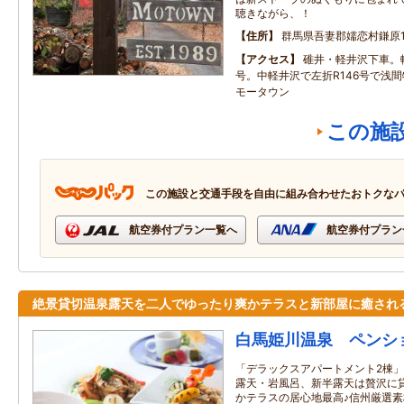
聴きながら、！
住所
群馬県吾妻郡嬬恋村鎌原15
アクセス
碓井・軽井沢下車。
号。中軽井沢で左折R146号で浅
モータウン
この施
この施設と交通手段を自由に組み合わせたおトクな
航空券付プラン一覧へ
航空券付プラン
絶景貸切温泉露天を二人でゆったり爽かテラスと新部屋に癒され
白馬姫川温泉 ペンシ
「デラックスアパートメント2棟」
露天・岩風呂、新半露天は贅沢に
かテラスの居心地最高♪信州厳選