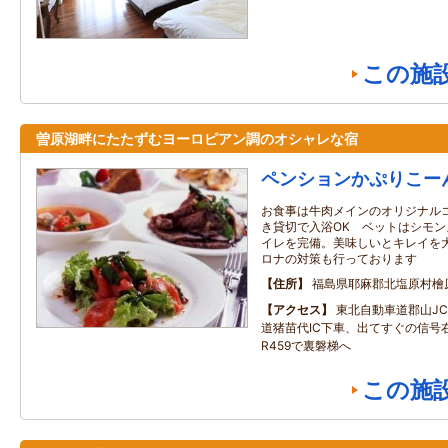
この施
曽原湖畔にたたずむヨーロピアン調のオシャレな宿
ペンションかぷりこー
お食事は牛肉メインのオリジナル
き貸切で入浴OK ベットはシモ
イレを完備。美味しいとキレイを大
ロナの対策も行っております
住所
福島県耶麻郡北塩原村檜
アクセス
東北自動車道郡山J
道猪苗代IC下車、出てすぐの信号右
R459で裏磐梯へ
この施