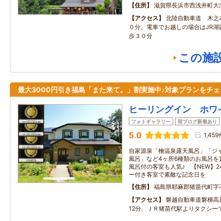
住所
滋賀県長浜市西浅井町大
アクセス
北陸自動車道 木之
０分。電車でお越しの場合はJR湖
歩３０分
この施
最大3000円引き福島「また来て。」割実施中♪対象プランをチェ
ヒーリングイン ホワ
フォトギャラリー
宿ブログ新着あり
5.0
1,459
自家源泉「檜温泉露天風呂」「ジ
風呂」など4ヶ所6種類のお風呂を
風呂付の客室も人気♪ 【NEW】
ー付き客室で素敵な記念日を
住所
福島県耶麻郡猪苗代町字不
アクセス
磐越自動車道磐梯高
12分、ＪＲ猪苗代駅よりタクシーで