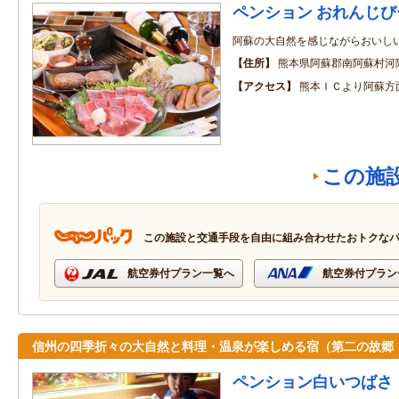
ペンション おれんじび
阿蘇の大自然を感じながらおいし
住所
熊本県阿蘇郡南阿蘇村河
アクセス
熊本ＩＣより阿蘇方
この施
この施設と交通手段を自由に組み合わせたおトクな
航空券付プラン一覧へ
航空券付プラン
信州の四季折々の大自然と料理・温泉が楽しめる宿（第二の故郷
ペンション白いつばさ