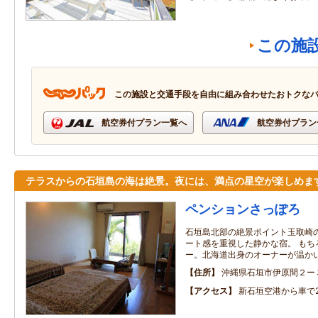
この施
この施設と交通手段を自由に組み合わせたおトクな
航空券付プラン一覧へ
航空券付プラン
テラスからの石垣島の海は絶景。夜には、満点の星空が楽しめま
ペンションさっぽろ
石垣島北部の絶景ポイント玉取崎
ート感を重視した静かな宿。 もち
ー。北海道出身のオーナーが温か
住所
沖縄県石垣市伊原間２ー
アクセス
新石垣空港から車で