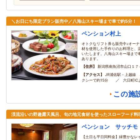
＼お日にち限定プラン販売中／八海山スキー場まで車で約5分！
ペンション村上
オトクなリフト券も販売中♪オー
材を使用した手作りのお料理と、
いたします。八海山スキー場まで
あります。
住所
新潟県南魚沼市山口１７
アクセス
JR浦佐駅－上越線 
クシーで約15分 ／ 六日町IC
この施
渓流沿いの野趣露天風呂、旬の地元食材を使ったスローフード料
ペンション サッチモ
【土日も平日同料金】緑豊かなレ