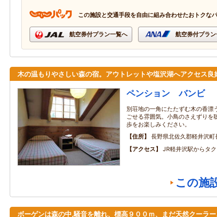
この施設と交通手段を自由に組み合わせたおトクな
航空券付プラン一覧へ
航空券付プラン
木の温もりやさしい森の宿。アウトレットや塩沢湖へアクセス良
ペンション バンビ
別荘地の一角にたたずむ木の香漂
ごせる雰囲気。小鳥のさえずりを
歩をお楽しみください。
住所
長野県北佐久郡軽井沢町
アクセス
JR軽井沢駅からタク
この施
ボーゲンは森の中,騒音を離れ、標高９００ｍ、まだ天然クーラー