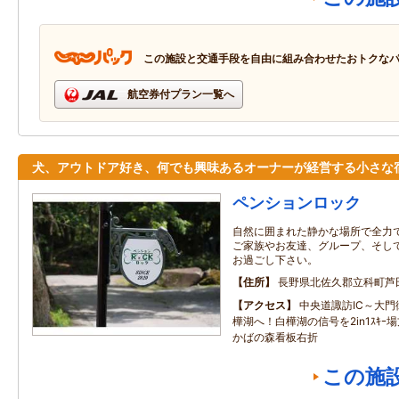
この施設と交通手段を自由に組み合わせたおトクな
航空券付プラン一覧へ
犬、アウトドア好き、何でも興味あるオーナーが経営する小さな
ペンションロック
自然に囲まれた静かな場所で全力
ご家族やお友達、グループ、そし
お過ごし下さい。
住所
長野県北佐久郡立科町芦
アクセス
中央道諏訪IC～大門街
樺湖へ！白樺湖の信号を2in1ｽｷｰ
かばの森看板右折
この施