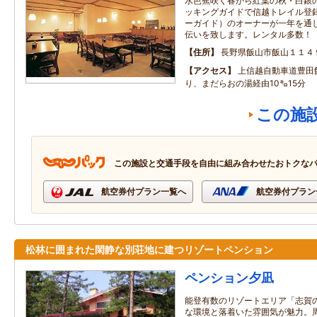
水芭蕉咲く春から紅葉の秋・白銀
ッキングガイドで信越トレイル登
ーガイド）のオーナーが一年を通
伝いを致します。レンタル多数！
住所
長野県飯山市飯山１１４
アクセス
上信越自動車道豊田
り、まだらおの湯経由10㌔15分
この施
この施設と交通手段を自由に組み合わせたおトクな
航空券付プラン一覧へ
航空券付プラン
松林に囲まれた閑静な別荘地に建つリゾートペンション
ペンション夕凪
能登有数のリゾートエリア「志賀
な環境と落着いた雰囲気が魅力。