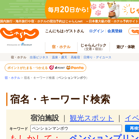
国内旅行・海外旅行や宿・ホテルの宿泊予約はじゃらんnet ～日本最大級の宿・ホテル予約サイト
こんにちは♪ゲストさん
ログイン
会員登録
じゃらんパック
宿・ホテル
遊び・体験
（交通＋宿泊）
宿・ホテル
出張ビジネス
温泉・露天
高級宿
日帰り・デイユース
ポイントがたまる・つかえる
宿・ホテル
> 宿名・キーワード検索（
ペンションマンボウ
）
宿名・キーワード検索
宿泊施設
｜
観光スポット
｜
イ
キーワード
もしかして：
ペンションプリン