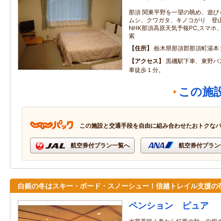
那須 関東平野を一望の眺め、遊び
ムシ、クワガタ、キノコがり 登
NHK那須高原天気予報PC,スマ
索
住所
栃木県那須郡那須町湯本
アクセス
黒磯駅下車、東野バ
車徒歩１分。
この施
この施設と交通手段を自由に組み合わせたおトクな
航空券付プラン一覧へ
航空券付プラン
白銀の冬はスキー・ボード・スノーシュー！信越トレイル支援の
ペンション ピュア