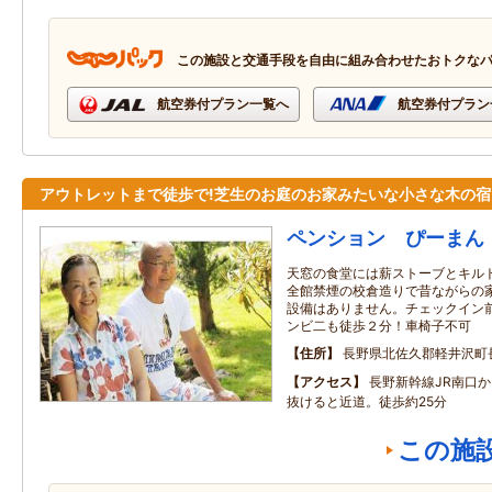
この施設と交通手段を自由に組み合わせたおトクな
航空券付プラン一覧へ
航空券付プラン
アウトレットまで徒歩で!芝生のお庭のお家みたいな小さな木の宿
ペンション ぴーまん
天窓の食堂には薪ストーブとキル
全館禁煙の校倉造りで昔ながらの
設備はありません。チェックイン
ンビ二も徒歩２分！車椅子不可
住所
長野県北佐久郡軽井沢町
アクセス
長野新幹線JR南口
抜けると近道。徒歩約25分
この施