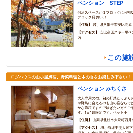
ペンション STEP
宿泊スペースが３ブロックに分割O
ブロック貸切OK！
住所
岩手県八幡平市安比高原
アクセス
安比高原スキー場ペ
内
この施
ログハウスの山小屋風宿、野菜料理と木の香をお楽しみ下さい！
ペンション みちくさ
大人専用の宿。旬の野菜たっぷり
や野鳥に会えるのも山の宿ならで
かな環境ですので騒ぎたい方のご
す。1日1組限定です。ペット不可
住所
山梨県北杜市大泉町西井
アクセス
JR小海線甲斐大泉
迎有 中央道長坂IC 天女山方面