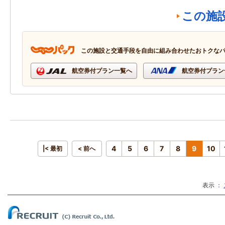
この施
この施設と交通手段を自由に組み合わせたおトクな
航空券付プラン一覧へ
航空券付プラン
4
5
6
7
8
9
10
|< 最初
< 前へ
表示 ：