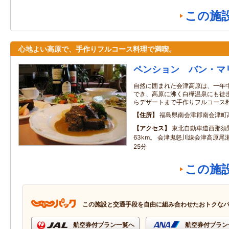
この施
心地よい高原で、手作りフルコース料理で満喫。
ペンション バン・マ
自然に囲まれた会津高原は、一年
でき、高原に沸く白樺温泉にも徒歩
らデザートまで手作りフルコース
住所
福島県南会津郡南会津町
アクセス
東北自動車道西那須
63km。 会津鬼怒川線会津高原
25分
この施
この施設と交通手段を自由に組み合わせたおトクな
航空券付プラン一覧へ
航空券付プラン