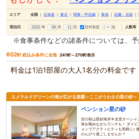
エリア
全国
｜
北海道
｜
東北
｜
関東・甲信越
｜
東海
｜
近畿・北陸
｜
年
月
日
日付未定
泊
宿泊日
人数等
※食事条件などの諸条件については、予
602
軒 絞込み条件に合致
241軒～270軒表示
料金は1泊1部屋の大人1名分の料金で
エメラルドグリーンの海が広がる楽園～ここがうわさの星の砂～
ペンション星の砂
目の前は星砂海岸☆全室オーシャ
海を眺めながらランチも！ ダイビ
ョンでアクティビティも気軽に♪ 
のんびり過ごしませんか？