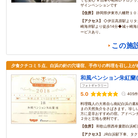
でも安心 ☆旧車や昭和レトログ
ザインペンションです
住所
静岡県伊東市八幡野１０
アクセス
◇伊豆高原駅よりタ
崎海岸駅より徒歩14分◆城ヶ崎海
ービスあり。
この施
夕食クチコミ５点、白浜の針の穴場宿、手作りの料理を召し上が
和風ペンション朱紅蘭
フォトギャラリー
5.0
405件
料理職人の大将自ら南紀白浜の素
まの天然魚介をさばきます。珍し
方に是非おすすめの宿。アドベン
２分と立地も便利です。
住所
和歌山県西牟婁郡白浜町
アクセス
JR白浜駅下車、タ