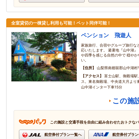
全室貸切の一棟貸し利用も可能！ペット同伴可能！
ペンション 飛遊人
家族旅行、合宿やグループ旅行な
応いたします。 避暑地『山中湖』
や四季を感じる自然の中で 穏やか
い。
住所
山梨県南都留郡山中湖村
アクセス
富士山駅、御殿場駅
ス。東名御殿場、中央道大月より
山中湖インター下車15分
この施
この施設と交通手段を自由に組み合わせたおトクな
航空券付プラン一覧へ
航空券付プラン