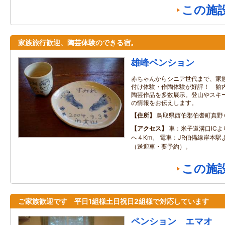
この施
家族旅行歓迎、陶芸体験のできる宿。
雄峰ペンション
赤ちゃんからシニア世代まで、家
付け体験・作陶体験が好評！ 館
陶芸作品を多数展示。登山やスキ
の情報をお伝えします。
住所
鳥取県西伯郡伯耆町真野
アクセス
車：米子道溝口IC
へ４Km。 電車：JR伯備線岸本駅
（送迎車・要予約）。
この施
ご家族歓迎です 平日1組様土日祝日2組様で対応しています
ペンション エマオ