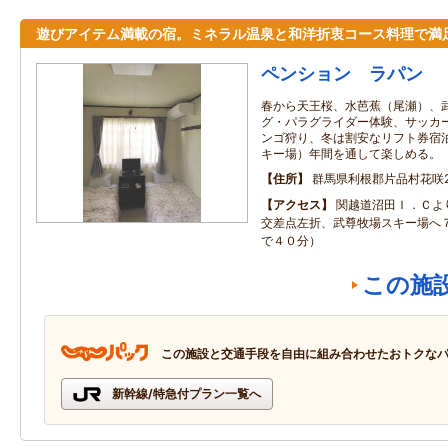
遊びアイテム満載の宿。ミネラル温泉と和洋折衷コース料理で満
ペンション ラパン
春から天王桜、水芭蕉（尾瀬）、
グ・パラグライダー体験、サッカ
ンゴ狩り、冬は割安なリフト券宿
キー場）年間を通して楽しめる。
住所
群馬県利根郡片品村花咲27
アクセス
関越道沼田Ｉ．Ｃよ
交差点左折、武尊牧場スキー場へ
で４０分）
この施
この施設と交通手段を自由に組み合わせたおトクな
新幹線/特急付プラン一覧へ