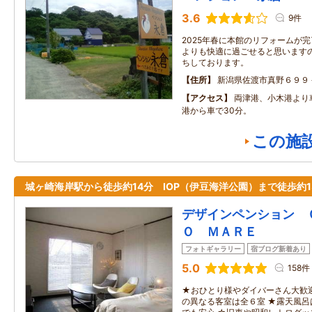
3.6
9件
2025年春に本館のリフォームが
よりも快適に過ごせると思いますの
ちしております。
住所
新潟県佐渡市真野６９９
アクセス
両津港、小木港より
港から車で30分。
この施
城ヶ崎海岸駅から徒歩約14分 IOP（伊豆海洋公園）まで徒歩約1
デザインペンション 
Ｏ ＭＡＲＥ
フォトギャラリー
宿ブログ新着あり
5.0
158件
★おひとり様やダイバーさん大歓
の異なる客室は全６室 ★露天風