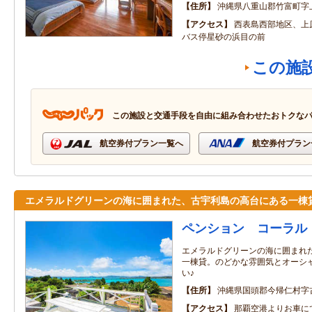
住所
沖縄県八重山郡竹富町字
アクセス
西表島西部地区、上
バス停星砂の浜目の前
この施
この施設と交通手段を自由に組み合わせたおトクな
航空券付プラン一覧へ
航空券付プラン
エメラルドグリーンの海に囲まれた、古宇利島の高台にある一棟
ペンション コーラル
エメラルドグリーンの海に囲まれ
一棟貸。のどかな雰囲気とオーシ
い♪
住所
沖縄県国頭郡今帰仁村字
アクセス
那覇空港よりお車に