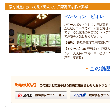
宿を拠点に歩いて見て遊んで、戸隠高原を肌で実感
ペンション ピオレ
パワースポットとしての戸隠高原
五社巡りコースです 不安な方は
です 冬は魔法の粉雪のゲレンデ
で戸隠をお楽しみくださいね
住所
長野県長野市戸隠豊岡273
アクセス
JR長野駅より戸隠
０分 大久保バス停下車 徒歩１０
迎有 要連絡）
この施
この施設と交通手段を自由に組み合わせたおトクな
航空券付プラン一覧へ
航空券付プラン