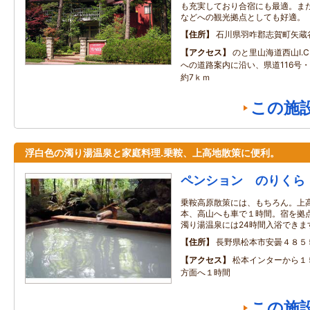
も充実しており合宿にも最適。ま
などへの観光拠点としても好適。
住所
石川県羽咋郡志賀町矢蔵
アクセス
のと里山海道西山I.
への道路案内に沿い、県道116号・
約7ｋｍ
この施
浮白色の濁り湯温泉と家庭料理.乗鞍、上高地散策に便利。
ペンション のりくら
乗鞍高原散策には、もちろん。上
本、高山へも車で１時間。宿を拠
濁り湯温泉には24時間入浴できま
住所
長野県松本市安曇４８５
アクセス
松本インターから１
方面へ１時間
この施