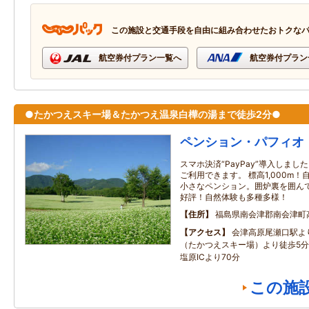
この施設と交通手段を自由に組み合わせたおトクな
航空券付プラン一覧へ
航空券付プラン
●たかつえスキー場＆たかつえ温泉白樺の湯まで徒歩2分●
ペンション・パフィオ
スマホ決済“PayPay”導入しま
ご利用できます。 標高1,000m
小さなペンション。囲炉裏を囲ん
好評！自然体験も多種多様！
住所
福島県南会津郡南会津町
アクセス
会津高原尾瀬口駅より
（たかつえスキー場）より徒歩5
塩原ICより70分
この施