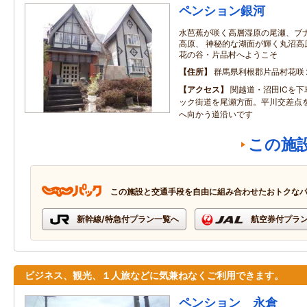
ペンション銀河
水芭蕉が咲く高層湿原の尾瀬、ブ
高原、 神秘的な湖面が輝く丸沼高
花の谷・片品村へようこそ
住所
群馬県利根郡片品村花咲
アクセス
関越道・沼田ICを下
ック街道を尾瀬方面。平川交差点
へ向かう道沿いです
この施
この施設と交通手段を自由に組み合わせたおトクな
新幹線/特急付プラン一覧へ
航空券付プラ
ビジネス、観光、１人旅などに気兼ねなくご利用できます。
ペンション 永倉