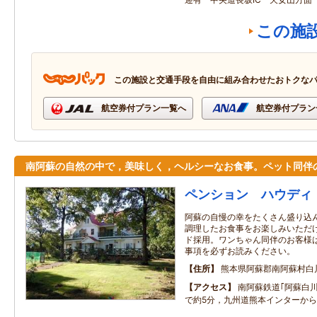
この施
この施設と交通手段を自由に組み合わせたおトクな
航空券付プラン一覧へ
航空券付プラン
南阿蘇の自然の中で，美味しく，ヘルシーなお食事。ペット同伴
ペンション ハウディ
阿蘇の自慢の幸をたくさん盛り込
調理したお食事をお楽しみいただ
ド採用。ワンちゃん同伴のお客様
事項を必ずお読みください。
住所
熊本県阿蘇郡南阿蘇村白
アクセス
南阿蘇鉄道｢阿蘇白
で約5分，九州道熊本インターから