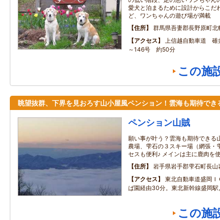
愛犬と泊まるために設計からこだ
ど、ワンちゃんの遊び場が満載
住所
群馬県吾妻郡長野原町北
アクセス
上信越自動車道 碓井
～146号 約50分
この施
眺望抜群、下界を見おろす山小屋風ペンション！雲海も期待でき
ペンション山賊
願い事が叶う？雲海も期待できる山
農場、雫石の３スキー場（網張・
セスも便利♪ メインは主に鹿肉を
住所
岩手県岩手郡雫石町長山
アクセス
東北自動車道盛岡Ｉ
ば園経由30分。東北新幹線盛岡駅
この施