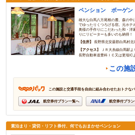
ペンション ボーゲン
雄大な白馬八方尾根の麓、森の中
でゆったりくつろげる宿。元ホテ
奥様の手作りにこだわった和・洋
りにリピーターも多いのも納得！
住所
長野県北安曇郡白馬村北
アクセス
ＪＲ大糸線白馬駅よ
長野自動車道豊科ＩＣ又は更埴IC
この施
この施設と交通手段を自由に組み合わせたおトクな
航空券付プラン一覧へ
航空券付プラン
素泊まり・貸切・リフト券付、何でもおまかせペンション