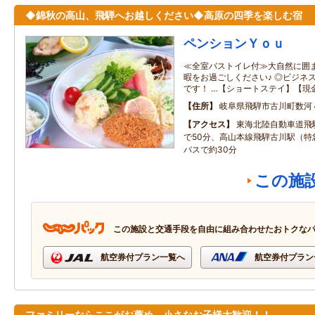
◆錦秋の高山、飛騨へお越しください◆高原の四季を楽しむ宿
ペンションＹｏｕ
≪全室バストイレ付≫大自然に囲
暇をお過ごしください♪ ◎ビジネ
です！ …【ショートステイ】【現
住所
岐阜県飛騨市古川町数河
アクセス
東海北陸自動車道飛
で50分、高山本線飛騨古川駅（特
バスで約30分
この施
この施設と交通手段を自由に組み合わせたおトクな
航空券付プラン一覧へ
航空券付プラン
ファミリーならここがお薦め。小さなお子様大歓迎！！