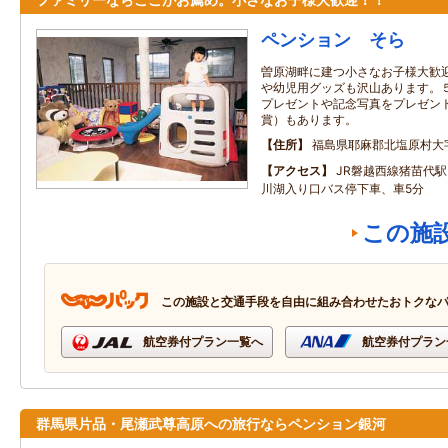
ペンション そら
曽原湖畔に建つ小さなお子様大歓
や幼児用グッズも沢山あります。
プレゼントや記念写真をプレゼン
賞）もあります。
住所
福島県耶麻郡北塩原村大字
アクセス
JR磐越西線猪苗代駅
川湖入り口バス停下車、車5分
この施
この施設と交通手段を自由に組み合わせたおトクな
航空券付プラン一覧へ
航空券付プラン
群馬県片品・尾瀬武尊高原への旅行ならペンション銀河