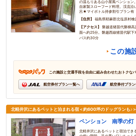
の温もりある山小屋風ペンション
自家製スローフード料理。渓流沿
呂★マイボトル持参割引プラン有
住所
福島県耶麻郡北塩原村檜
アクセス
磐越道猪苗代磐梯高
面へ約25分。磐越西線猪苗代駅下
バス約30分
この施
この施設と交通手段を自由に組み合わせたおトクな
航空券付プラン一覧へ
航空券付プラン
北軽井沢にあるペットと泊まれる宿＜約600坪のドッグランも♪
ペンション 南季の灯
北軽井沢にあるペットと宿泊でき
の低い階段、足の悪いワンちゃん